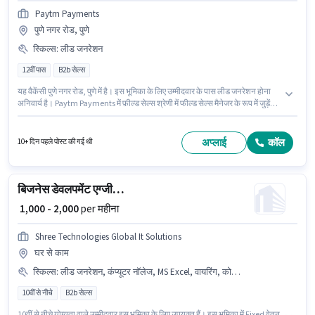
Paytm Payments
पुणे नगर रोड, पुणे
स्किल्स
:
लीड जनरेशन
12वीं पास
B2b सेल्स
यह वैकेंसी पुणे नगर रोड, पुणे में है। इस भूमिका के लिए उम्मीदवार के पास लीड जनरेशन होना
अनिवार्य है। Paytm Payments में फ़ील्ड सेल्स श्रेणी में फील्ड सेल्स मैनेजर के रूप में जुड़ें।
इस पद के लिए Fixed सैलरी उपलब्ध है। आवेदकों के पास कम से कम 12वीं पास डिग्री या
सर्टिफिकेट होना चाहिए। यह पद 0 - 6 वर्षो वर्ष के अनुभव वाले के लिए उपयुक्त है। आप प्रति
माह ₹50000 तक कमा सकते हैं।
अप्लाई
कॉल
10+ दिन पहले पोस्ट की गई थी
बिजनेस डेवलपमेंट एग्जीक्यूटिव
₹ 1,000 - 2,000
per महीना
Shree Technologies Global It Solutions
घर से काम
स्किल्स
:
लीड जनरेशन, कंप्यूटर नॉलेज, MS Excel, वायरिंग, कोल्ड कॉलिंग
10वीं से नीचे
B2b सेल्स
10वीं से नीचे योग्यता वाले उम्मीदवार इस भूमिका के लिए उपयुक्त हैं। इस भूमिका में Fixed वेतन