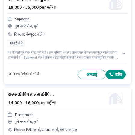
₹ 18,000 - 25,000
per महीना
Sapword
पुणे नगर रोड, पुणे
स्किल्स
:
कंप्यूटर नॉलेज
10वीं से नीचे
यह वैकेंसी पुणे नगर रोड, पुणे में है। इस भूमिका के लिए उम्मीदवार के पास कंप्यूटर नॉलेज होना
अनिवार्य है। Sapword बैक ऑफिस / डेटा एंट्री श्रेणी में बैक ऑफिस एग्जीक्यूटिव पद के लिए
सक्रिय रूप से हायर कर रहा है। इस भूमिका में Fixed वेतन संरचना मिलती है। 10वीं से नीचे
योग्यता वाले उम्मीदवार इस भूमिका के लिए उपयुक्त हैं। यह पद 6 - 24 महीने वर्ष के अनुभव वाले
के लिए उपयुक्त है। आप प्रति माह ₹25000 तक कमा सकते हैं।
अप्लाई
कॉल
10+ दिन पहले पोस्ट की गई थी
हाउसकीपिंग हाउस कीपिंग स्टाफ
₹ 14,000 - 16,000
per महीना
Flashmonk
पुणे नगर रोड, पुणे
स्किल्स
:
PAN कार्ड, आधार कार्ड, बैंक अकाउंट