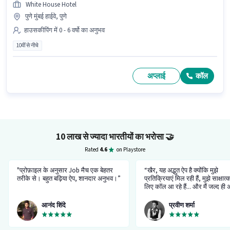
White House Hotel
पुणे मुंबई हाईवे, पुणे
हाउसकीपिंग में 0 - 6 वर्षो का अनुभव
10वीं से नीचे
अप्लाई
कॉल
10 लाख से ज्यादा भारतीयों का भरोसा
🤝
Rated
4.6
on Playstore
"प्रोफ़ाइल के अनुसार Job मैच एक बेहतर
“खैर, यह अद्भुत ऐप है क्योंकि मुझे
तरीके से। बहुत बढ़िया ऐप, शानदार अनुभव।”
प्रतिक्रियाएं मिल रही हैं, मुझे साक्षात्
लिए कॉल आ रहे हैं... और मैं जल्द ही
अच्छी नौकरी पाने का इंतजार कर रहा 
आनंद शिंदे
प्रवीण शर्मा