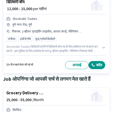
डिलिवरी बॉय
₹ 12,000 - 15,000
per महीना
Shivshakti Traders
पुणे नगर रोड, पुणे
स्किल्स
:
2-व्हीलर ड्राइविंग लाइसेंस, आधार कार्ड, नेविगेशन स्किल्स, टू-व्हीलर ड्राइविंग
डे शिफ्ट
10वीं से नीचे
फूड/ग्रॉसरी डिलीवरी
Shivshakti Traders डिलिवरी श्रेणी में डिलिवरी बॉय पद के लिए सक्रिय रूप से हायर कर
रहा है। इस भूमिका के लिए आवेदक के पास टू-व्हीलर ड्राइविंग, नेविगेशन स्किल्स जैसी
स्किल्स होनी चाहिए। यह नौकरी पुणे नगर रोड, पुणे में स्थित है। इस पद के लिए Fixed सैलरी
उपलब्ध है। इस नौकरी के लिए 10वीं से नीचे योग्यता वाले उम्मीदवार आवेदन कर सकते हैं। इस
पद के लिए आवश्यक दस्तावेज़ जैसे आधार कार्ड, 2-व्हीलर ड्राइविंग लाइसेंस का होना अनिवार्य
अप्लाई
कॉल
10+ दिन पहले पोस्ट की गई थी
है।
Job ओपनिंग्स जो आपकी सर्च से लगभग मेल खाते हैं
Grocery Delivery Boy
25,000 -
55,000
/Month
ब्लिंकिट