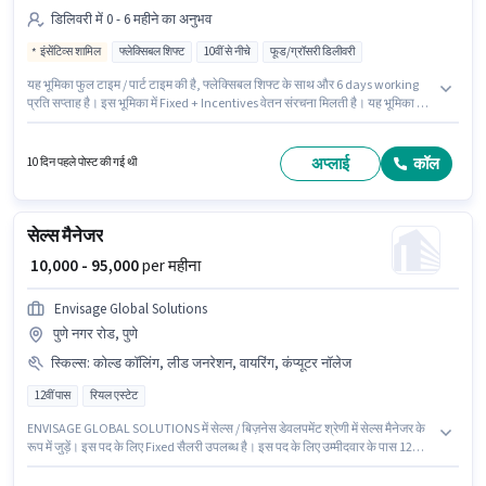
डिलिवरी में 0 - 6 महीने का अनुभव
इंसेंटिव्स शामिल
फ्लेक्सिबल शिफ्ट
10वीं से नीचे
फूड/ग्रॉसरी डिलीवरी
यह भूमिका फुल टाइम / पार्ट टाइम की है, फ्लेक्सिबल शिफ्ट के साथ और 6 days working
प्रति सप्ताह है। इस भूमिका में Fixed + Incentives वेतन संरचना मिलती है। यह भूमिका 0 -
6 महीने वर्ष के अनुभव वाले के लिए खुली है, मासिक वेतन ₹63000 रहेगा। Blinkit डिलिवरी
श्रेणी में डिलिवरी बॉय पद के लिए सक्रिय रूप से हायर कर रहा है। इस नौकरी के लिए 10वीं से
नीचे योग्यता वाले उम्मीदवार आवेदन कर सकते हैं। यह वैकेंसी पुणे नगर रोड, पुणे में है।
अप्लाई
कॉल
10 दिन पहले पोस्ट की गई थी
सेल्स मैनेजर
₹ 10,000 - 95,000
per महीना
Envisage Global Solutions
पुणे नगर रोड, पुणे
स्किल्स
:
कोल्ड कॉलिंग, लीड जनरेशन, वायरिंग, कंप्यूटर नॉलेज
12वीं पास
रियल एस्टेट
ENVISAGE GLOBAL SOLUTIONS में सेल्स / बिज़नेस डेवलपमेंट श्रेणी में सेल्स मैनेजर के
रूप में जुड़ें। इस पद के लिए Fixed सैलरी उपलब्ध है। इस पद के लिए उम्मीदवार के पास 12वीं
पास डिग्री/सर्टिफिकेट होना अनिवार्य है। इस भूमिका के लिए आवेदक के पास कोल्ड कॉलिंग,
कंप्यूटर नॉलेज, लीड जनरेशन, वायरिंग जैसी स्किल्स होनी चाहिए। यह वैकेंसी पुणे नगर रोड,