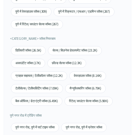
पुणे में वेयरहाउस जॉब्स (309)
पुणे में रिक्रूटर / एचआर / एडमिन जॉब्स (267)
पुणे में रिटेल/ काउंटर सेल्स जॉब्स (267)
<CATEGORY_NAME> जॉब्स नियरबाय
डिलिवरी जॉब्स (26.5K)
सेल्स / बिज़नेस डेवलपमेंट जॉब्स (23.2K)
अकाउंटेंट जॉब्स (17K)
फ़ील्ड सेल्स जॉब्स (12.3K)
ग्राहक सहायता / टेलीकॉलर जॉब्स (12.2K)
वेयरहाउस जॉब्स (8.14K)
टेलीसेल्स / टेलीमार्केटिंग जॉब्स (7.09K)
मैन्युफैक्चरिंग जॉब्स (6.79K)
बैक ऑफिस / डेटा एंट्री जॉब्स (6.49K)
रिटेल/ काउंटर सेल्स जॉब्स (5.98K)
पुणे नगर रोड में ट्रेंडिंग जॉब्स
पुणे नगर रोड, पुणे में पार्ट टाइम जॉब्स
पुणे नगर रोड, पुणे में फ्रेशर जॉब्स