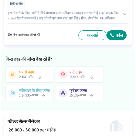
10वीं से नीचे
इस नौकरी के लिए 10वीं से नीचे योग्यता वाले उम्मीदवार आवेदन कर सकते हैं। इस पद के लिए
Fixed सैलरी उपलब्ध है। यह वैकेंसी पुणे नगर रोड, पुणे में है। मील, इंश्योरेंस, PF, मेडिकल
बेनिफिट्स पद और कंपनी की नीतियों के अनुसार दिए जा सकते हैं। यह पद 0 - 4 वर्षो वर्ष के
अनुभव वाले के लिए उपयुक्त है। आप प्रति माह ₹16000 तक कमा सकते हैं। इस भूमिका के लिए
महत्वपूर्ण दस्तावेज़ PAN कार्ड, आधार कार्ड, बैंक अकाउंट आवश्यक हैं।
अप्लाई
कॉल
10+ दिन पहले पोस्ट की गई थी
किस तरह की जॉब्स देख रहे हैं?
घर से काम
पार्ट टाइम
2,464
+
जॉब्स
24,943
+
जॉब्स
महिलाओं के लिए जॉब्स
फ्रेशर जाब्स
1,14,930
+
जॉब्स
15,133
+
जॉब्स
फील्ड सेल्स मैनेजर
₹ 26,000 - 50,000
per महीना