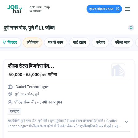
A Naukri Group
हायर लोकल स्टाफ
company
पुणे नगर रोड, पुणे में 11 जॉब्स
फिल्टर
लोकेशन
घर से काम
पार्ट टाइम
फ्रेशर
फील्ड जाब
फील्ड सेल्स बिजनेस डेवलपमेंट एग्जीक्यूटिव
₹ 50,000 - 65,000
per महीना
Gadiel Technologies
पुणे नगर रोड, पुणे
फ़ील्ड सेल्स में 2 - 5 वर्षो का अनुभव
ग्रेजुएट
यह वैकेंसी पुणे नगर रोड, पुणे में है। इस भूमिका में Fixed वेतन संरचना मिलती है। Gadiel
Technologies में फ़ील्ड सेल्स श्रेणी में बिजनेस डेवलपमेंट एग्जीक्यूटिव के रूप में जुड़ें। यह पद
2 - 5 वर्षो वर्ष के अनुभव वाले के लिए उपयुक्त है। आप प्रति माह ₹65000 तक कमा सकते हैं।
इस पद के लिए उम्मीदवार के पास ग्रेजुएट डिग्री/सर्टिफिकेट होना अनिवार्य है।