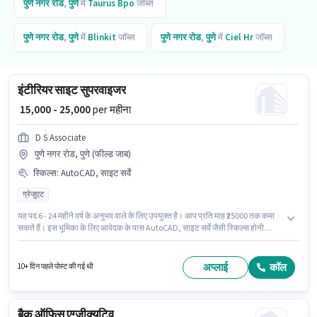
पुणे नगर रोड
,
पुणे
में
Taurus Bpo
जॉब्स
पुणे नगर रोड
,
पुणे
में
Blinkit
जॉब्स
पुणे नगर रोड
,
पुणे
में
Ciel Hr
जॉब्स
इंटीरियर साइट सुपरवाइजर
₹ 15,000 - 25,000
per महीना
D S Associate
पुणे नगर रोड, पुणे (फील्ड जाब)
स्किल्स
:
AutoCAD, साइट सर्वे
ग्रेजुएट
यह पद 6 - 24 महीने वर्ष के अनुभव वाले के लिए उपयुक्त है। आप प्रति माह ₹25000 तक कमा
सकते हैं। इस भूमिका के लिए आवेदक के पास AutoCAD, साइट सर्वे जैसी स्किल्स होनी
चाहिए। यह वैकेंसी पुणे नगर रोड, पुणे में है। इस पद के लिए Fixed सैलरी उपलब्ध है। D S
Associate आर्किटेक्ट / इंटीरियर डिजाइनर श्रेणी में इंटीरियर साइट सुपरवाइजर पद के लिए
सक्रिय रूप से हायर कर रहा है। आवेदकों के पास कम से कम ग्रेजुएट डिग्री या सर्टिफिकेट
अप्लाई
कॉल
10+ दिन पहले पोस्ट की गई थी
होना चाहिए।
बैक ऑफिस एग्जीक्यूटिव