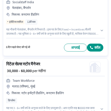
Socialstaff India
येलाहंका, बैंगलोर
स्किल्स
:
कस्टमर हैंडलिंग
इंसेंटिव्स शामिल
12वीं पास
यह नौकरी येलाहंका, बैंगलोर में स्थित है। इस पद के लिए Fixed + Incentives सैलरी
उपलब्ध है। यह भूमिका 0 - 6+ वर्षो वर्ष के अनुभव वाले के लिए खुली है, मासिक वेतन ₹78000
रहेगा। इस भूमिका के लिए आवेदक के पास कस्टमर हैंडलिंग जैसी स्किल्स होनी चाहिए।
Socialstaff India रिटेल/ काउंटर सेल्स श्रेणी में कार सेल्स एग्जीक्यूटिव पद के लिए सक्रिय
रूप से हायर कर रहा है। इस भूमिका के साथ अतिरिक्त लाभ जैसे इंश्योरेंस, PF भी मिलेंगे।
अप्लाई
कॉल
6 दिन पहले पोस्ट की गई थी
रिटेल सेल्स स्टोर मैनेजर
₹ 30,000 - 60,000
per महीना
Team Workforce
मलाड (पश्चिम), मुंबई
स्किल्स
:
स्टोर इन्वेंट्री हैंडलिंग, कस्टमर हैंडलिंग
डिप्लोमा
यह पद 3 - 6+ वर्षो वर्ष के अनुभव वाले के लिए उपयुक्त है। आप प्रति माह ₹60000 तक कमा