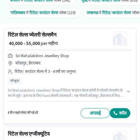
बैंगलोर
में
रिटेल/ काउंटर सेल्स
जॉब्स (541)
मुंबई
में
रिटेल/ काउंटर सेल्स
जॉब्स (653)
गाज़ियाबाद
में
रिटेल/ काउंटर सेल्स
जॉब्स (119)
लखनऊ
में
रिटेल/ काउंटर सेल्स
जॉब्स
रिटेल सेल्स ज्वेलरी सेल्समैन
₹ 40,000 - 55,000
per महीना
Sri Mahalakshmi Jewellery Shop
कोंडापुर, हैदराबाद
रिटेल/ काउंटर सेल्स में 3 - 4 वर्षो का अनुभव
ग्रेजुएट
Sri Mahalakshmi Jewellery Shop में रिटेल/ काउंटर सेल्स श्रेणी में ज्वैलरी सेल्समैन के
रूप में जुड़ें। इस पद के लिए Fixed सैलरी उपलब्ध है। यह नौकरी कोंडापुर, हैदराबाद में स्थित
है। यह भूमिका 3 - 4 वर्षो वर्ष के अनुभव वाले के लिए खुली है, मासिक वेतन ₹55000 रहेगा।
आवेदकों के पास कम से कम ग्रेजुएट डिग्री या सर्टिफिकेट होना चाहिए।
अप्लाई
कॉल
4 दिन पहले पोस्ट की गई थी
रिटेल सेल्स एग्जीक्यूटिव