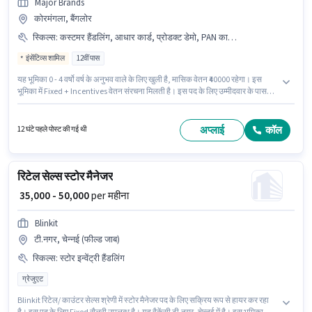
Major Brands
कोरमंगला, बैंगलोर
स्किल्स
:
कस्टमर हैंडलिंग, आधार कार्ड, प्रोडक्ट डेमो, PAN कार्ड, स्टोर इन्वेंट्री हैंडलिंग
इंसेंटिव्स शामिल
12वीं पास
यह भूमिका 0 - 4 वर्षो वर्ष के अनुभव वाले के लिए खुली है, मासिक वेतन ₹40000 रहेगा। इस
भूमिका में Fixed + Incentives वेतन संरचना मिलती है। इस पद के लिए उम्मीदवार के पास
12वीं पास डिग्री/सर्टिफिकेट होना अनिवार्य है। इंश्योरेंस, PF पद और कंपनी की नीतियों के
अनुसार दिए जा सकते हैं। यह वैकेंसी कोरमंगला, बैंगलोर में है। इस भूमिका के लिए आवेदक के
पास कस्टमर हैंडलिंग, प्रोडक्ट डेमो, स्टोर इन्वेंट्री हैंडलिंग जैसी स्किल्स होनी चाहिए।
अप्लाई
कॉल
12 घंटे पहले पोस्ट की गई थी
रिटेल सेल्स स्टोर मैनेजर
₹ 35,000 - 50,000
per महीना
Blinkit
टी.नगर, चेन्नई (फील्ड जाब)
स्किल्स
:
स्टोर इन्वेंट्री हैंडलिंग
ग्रेजुएट
Blinkit रिटेल/ काउंटर सेल्स श्रेणी में स्टोर मैनेजर पद के लिए सक्रिय रूप से हायर कर रहा