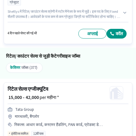
ग्रेजुएट
Shettys में रिटेल/ काउंटर सेल्स श्रेणी में स्टोर मैनेजर के रूप में जुड़ें। इस पद के लिए Fixed
सैलरी उपलब्ध है। आवेदकों के पास कम से कम ग्रेजुएट डिग्री या सर्टिफिकेट होना चाहिए। यह
नौकरी रचेनहल्ली, बैंगलोर में स्थित है। यह भूमिका 1 - 2 वर्षो वर्ष के अनुभव वाले के लिए खुली
है, मासिक वेतन ₹50000 रहेगा।
अप्लाई
कॉल
4 दिन पहले पोस्ट की गई थी
रिटेल/ काउंटर सेल्स से जुड़ी कैटेगरीवाइज जॉब्स
केशियर
जॉब्स (377)
रिटेल सेल्स एग्जीक्यूटिव
₹ 15,000 - 42,000
per महीना *
Tata Group
मारथल्ली, बैंगलोर
स्किल्स
:
आधार कार्ड, कस्टमर हैंडलिंग, PAN कार्ड, प्रोडक्ट डेमो, स्टोर इन्वेंट्री हैंडलिंग
इंसेंटिव्स शामिल
12वीं पास