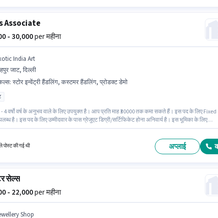
s Associate
000 - 30,000
per महीना
otic India Art
हपुर जाट, दिल्ली
किल्स
:
स्टोर इन्वेंट्री हैंडलिंग, कस्टमर हैंडलिंग, प्रोडक्ट डेमो
ट
- 4 वर्षो वर्ष के अनुभव वाले के लिए उपयुक्त है। आप प्रति माह ₹30000 तक कमा सकते हैं। इस पद के लिए Fixed
लब्ध है। इस पद के लिए उम्मीदवार के पास ग्रेजुएट डिग्री/सर्टिफिकेट होना अनिवार्य है। इस भूमिका के लिए
 पास कस्टमर हैंडलिंग, प्रोडक्ट डेमो, स्टोर इन्वेंट्री हैंडलिंग जैसी स्किल्स होनी चाहिए। यह नौकरी शाहपुर जाट
ें स्थित है। इंश्योरेंस, PF पद और कंपनी की नीतियों के अनुसार दिए जा सकते हैं।
अप्लाई
े पोस्ट की गई थी
र सेल्स
000 - 22,000
per महीना
ewellery Shop