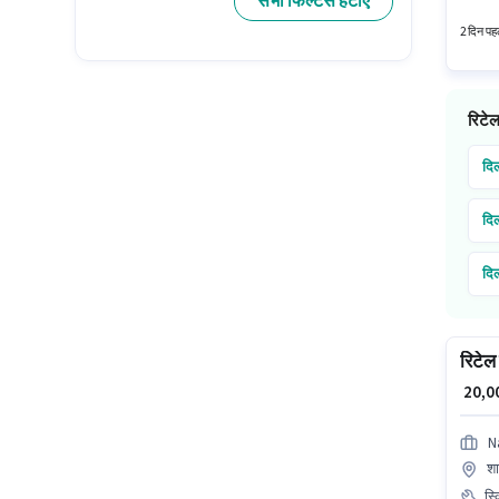
सभी फिल्टर्स हटाएं
सैलरी उ
2 दिन पहल
रिटेल
दिल
दिल
दिल
दिल
रिटेल 
दिल
₹ 20,
दिल
N
शा
स्