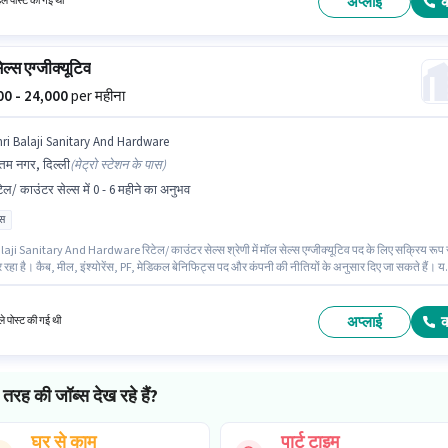
अप्लाई
हले पोस्ट की गई थी
ल्स एग्जीक्यूटिव
000 - 24,000
per महीना
hri Balaji Sanitary And Hardware
्तम नगर, दिल्ली
(
मेट्रो स्टेशन के पास
)
टेल/ काउंटर सेल्स में 0 - 6 महीने का अनुभव
ास
aji Sanitary And Hardware रिटेल/ काउंटर सेल्स श्रेणी में मॉल सेल्स एग्जीक्यूटिव पद के लिए सक्रिय रूप 
रहा है। कैब, मील, इंश्योरेंस, PF, मेडिकल बेनिफिट्स पद और कंपनी की नीतियों के अनुसार दिए जा सकते हैं। य
उत्तम नगर, दिल्ली में है। इस भूमिका में Fixed वेतन संरचना मिलती है। यह भूमिका 0 - 6 महीने वर्ष के अनुभव वाले के
 है, मासिक वेतन ₹24000 रहेगा। इस पद के लिए उम्मीदवार के पास 10वीं पास डिग्री/सर्टिफिकेट होना अनिवार्य है
अप्लाई
े पोस्ट की गई थी
तरह की जॉब्स देख रहे हैं?
घर से काम
पार्ट टाइम