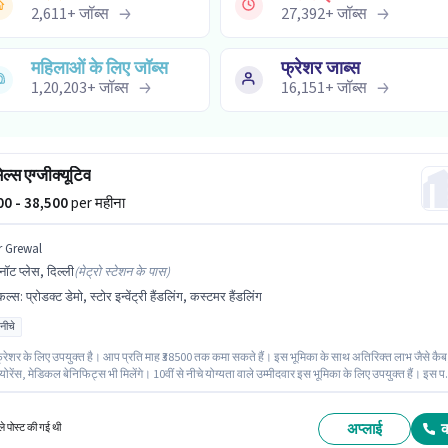
2,611
+
जॉब्स
27,392
+
जॉब्स
महिलाओं के लिए जॉब्स
फ्रेशर जाब्स
1,20,203
+
जॉब्स
16,151
+
जॉब्स
ल्स एग्जीक्यूटिव
500 - 38,500
per महीना
r Grewal
ॉट प्लेस, दिल्ली
(
मेट्रो स्टेशन के पास
)
किल्स
:
प्रोडक्ट डेमो, स्टोर इन्वेंट्री हैंडलिंग, कस्टमर हैंडलिंग
 नीचे
्रेशर के लिए उपयुक्त है। आप प्रति माह ₹38500 तक कमा सकते हैं। इस भूमिका के साथ अतिरिक्त लाभ जैसे कैब
्योरेंस, मेडिकल बेनिफिट्स भी मिलेंगे। 10वीं से नीचे योग्यता वाले उम्मीदवार इस भूमिका के लिए उपयुक्त हैं। इस प
ixed सैलरी उपलब्ध है। Dr Grewal में रिटेल/ काउंटर सेल्स श्रेणी में मॉल सेल्स एग्जीक्यूटिव के रूप में जुड़ें। इस
े लिए उम्मीदवार के पास कस्टमर हैंडलिंग, प्रोडक्ट डेमो, स्टोर इन्वेंट्री हैंडलिंग होना अनिवार्य है।
अप्लाई
े पोस्ट की गई थी