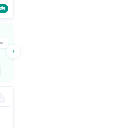
कॉल
्स