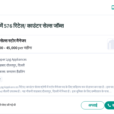
 में 576 रिटेल/ काउंटर सेल्स जॉब्स
सेल्स स्टोर मैनेजर
000 - 45,000
per महीना
uper Lpg Appliances
हबाद दौलतपुर, दिल्ली
किल्स
:
कस्टमर हैंडलिंग
ट
g Appliances रिटेल/ काउंटर सेल्स श्रेणी में स्टोर मैनेजर पद के लिए सक्रिय रूप से हायर कर रहा है। इस पद 
d सैलरी उपलब्ध है। यह नौकरी शाहबाद दौलतपुर, दिल्ली में स्थित है। इस भूमिका के लिए उम्मीदवार के पास
ैंडलिंग होना अनिवार्य है। इस पद के लिए उम्मीदवार के पास ग्रेजुएट डिग्री/सर्टिफिकेट होना अनिवार्य है। यह पद
षो वर्ष के अनुभव वाले के लिए उपयुक्त है। आप प्रति माह ₹45000 तक कमा सकते हैं।
अप्लाई
े पोस्ट की गई थी