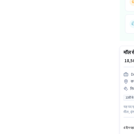
मॉल से
₹ 18,
D
कन
स्
10वीं से
यह पद फ
मील, इंश
के लिए F
भूमिका क
4 दिन पहल