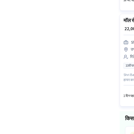
18 घंटे प
मॉल से
₹ 22,
S
उत
रि
10वीं प
Shri Bal
हायर कर 
वैकेंसी 
लिए खुली
1 दिन पहल
किस 