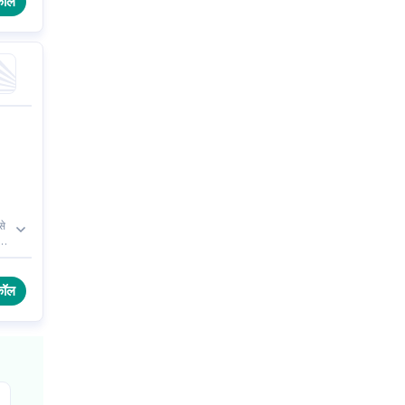
कॉल
से
ह
।
कॉल