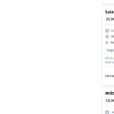
Sale
₹ 25,
Ex
शा
स्
ग्रेजुए
यह पद 2 
सैलरी उप
आवेदक के
दिल्ली म
4 दिन पहल
काउंट
₹ 18,
J