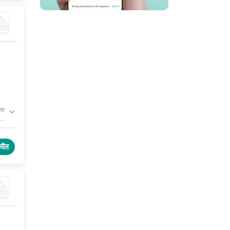
टमर
कॉल