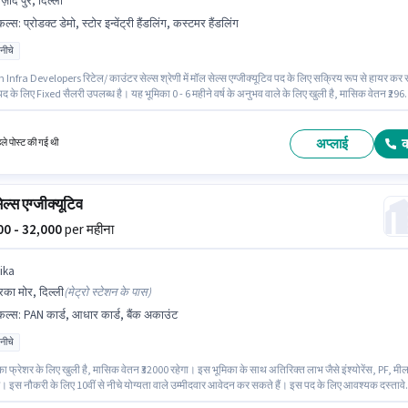
़ाद पुर, दिल्ली
किल्स
:
प्रोडक्ट डेमो, स्टोर इन्वेंट्री हैंडलिंग, कस्टमर हैंडलिंग
 नीचे
nfra Developers रिटेल/ काउंटर सेल्स श्रेणी में मॉल सेल्स एग्जीक्यूटिव पद के लिए सक्रिय रूप से हायर कर 
द के लिए Fixed सैलरी उपलब्ध है। यह भूमिका 0 - 6 महीने वर्ष के अनुभव वाले के लिए खुली है, मासिक वेतन ₹296
स भूमिका के साथ अतिरिक्त लाभ जैसे कैब, मील, इंश्योरेंस, PF भी मिलेंगे। यह वैकेंसी आज़ाद पुर, दिल्ली में है। इ
े लिए उम्मीदवार के पास कस्टमर हैंडलिंग, प्रोडक्ट डेमो, स्टोर इन्वेंट्री हैंडलिंग होना अनिवार्य है।
अप्लाई
हले पोस्ट की गई थी
ल्स एग्जीक्यूटिव
500 - 32,000
per महीना
ika
वारका मोर, दिल्ली
(
मेट्रो स्टेशन के पास
)
किल्स
:
PAN कार्ड, आधार कार्ड, बैंक अकाउंट
 नीचे
ा फ्रेशर के लिए खुली है, मासिक वेतन ₹32000 रहेगा। इस भूमिका के साथ अतिरिक्त लाभ जैसे इंश्योरेंस, PF, मी
गे। इस नौकरी के लिए 10वीं से नीचे योग्यता वाले उम्मीदवार आवेदन कर सकते हैं। इस पद के लिए आवश्यक दस्तावे
 कार्ड, आधार कार्ड, बैंक अकाउंट का होना अनिवार्य है। यह वैकेंसी द्वारका मोर, दिल्ली में है। इस पद के लिए Fix