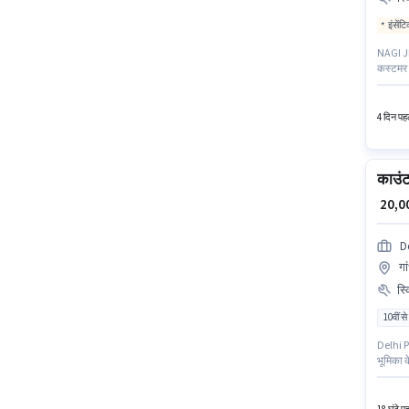
इंसेंट
NAGI JEW
कस्टमर ह
Incentiv
पद के लि
4 दिन पहल
काउंट
₹ 20,
D
गा
स्
10वीं से
Delhi P
भूमिका क
नीचे योग
वर्षो वर