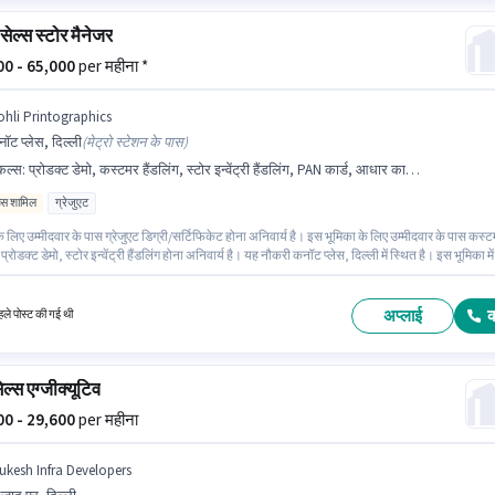
सेल्स स्टोर मैनेजर
000 - 65,000
per महीना *
ohli Printographics
ॉट प्लेस, दिल्ली
(
मेट्रो स्टेशन के पास
)
किल्स
:
प्रोडक्ट डेमो, कस्टमर हैंडलिंग, स्टोर इन्वेंट्री हैंडलिंग, PAN कार्ड, आधार कार्ड, बैंक अकाउंट
िव्स शामिल
ग्रेजुएट
 लिए उम्मीदवार के पास ग्रेजुएट डिग्री/सर्टिफिकेट होना अनिवार्य है। इस भूमिका के लिए उम्मीदवार के पास कस्
 प्रोडक्ट डेमो, स्टोर इन्वेंट्री हैंडलिंग होना अनिवार्य है। यह नौकरी कनॉट प्लेस, दिल्ली में स्थित है। इस भूमिका में
Incentives वेतन संरचना मिलती है। यह पद 6 - 6+ वर्षो वर्ष के अनुभव वाले के लिए उपयुक्त है। आप प्रति माह
क कमा सकते हैं। इस भूमिका के लिए महत्वपूर्ण दस्तावेज़ PAN कार्ड, आधार कार्ड, बैंक अकाउंट आवश्यक हैं।
अप्लाई
ले पोस्ट की गई थी
ल्स एग्जीक्यूटिव
500 - 29,600
per महीना
ukesh Infra Developers