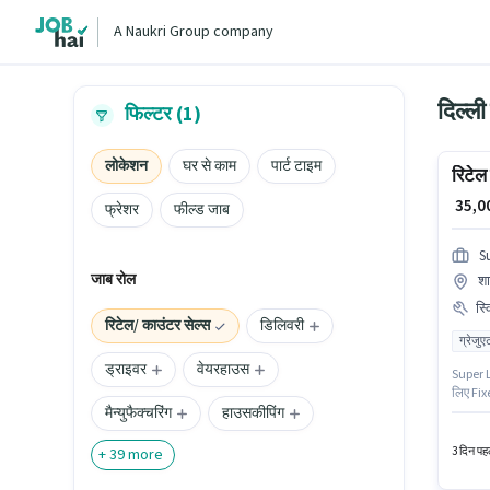
A Naukri Group company
दिल्ली
फिल्टर (1)
लोकेशन
घर से काम
पार्ट टाइम
रिटेल 
₹ 35,
फ्रेशर
फील्ड जाब
S
जाब रोल
शा
स्
रिटेल/ काउंटर सेल्स
डिलिवरी
ग्रेजुए
ड्राइवर
वेयरहाउस
Super Lp
लिए Fixe
मैन्युफैक्चरिंग
हाउसकीपिंग
कस्टमर ह
- 6+ वर्
3 दिन पहल
+
39
more