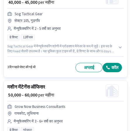
₹ 40,000 - 45,000
per महीना
Sog Tactical Gear
सेक्टर 105, गुडगाँव
मैन्युफैक्चरिंग में 2 - 5 वर्षो का अनुभव
डे शिफ्ट
12वीं पास
Sog Tactical Gear में मैन्युफैक्चरिंग श्रेणी में प्रॉडक्शन मैनेजर के रूप में जुड़ें। इस पद के
लिए Fixed सैलरी उपलब्ध है। यह भूमिका फुल टाइम की है, डे शिफ्ट के साथ और 6 days
working प्रति सप्ताह है। यह वैकेंसी सेक्टर 105, गुडगाँव में है। आवेदकों के पास कम से कम
12वीं पास डिग्री या सर्टिफिकेट होना चाहिए। यह भूमिका 2 - 5 वर्षो वर्ष के अनुभव वाले के लिए
खुली है, मासिक वेतन ₹45000 रहेगा।
अप्लाई
कॉल
3 दिन पहले पोस्ट की गई थी
मशीन मेंटेनेंस ऑफिसर
₹ 50,000 - 60,000
per महीना
Grow Now Business Consultants
रायकोट, लुधियाना
मैन्युफैक्चरिंग में 3 - 6+ वर्षो का अनुभव
डे शिफ्ट
ग्रेजुएट