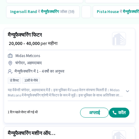
Ingersoll Rand
में
मैन्युफैक्चरिंग
जॉब्स (59)
Pista House
में
मैन्युफैक्चरि
मैन्युफैक्चरिंग फिटर
₹ 20,000 - 40,000
per महीना
Midas Metcons
चंगोदर, अहमदाबाद
मैन्युफैक्चरिंग में 1 - 4 वर्षो का अनुभव
डे शिफ्ट
10वीं से नीचे
यह वैकेंसी चंगोदर, अहमदाबाद में है। इस भूमिका में Fixed वेतन संरचना मिलती है। Midas
Metcons में मैन्युफैक्चरिंग श्रेणी में फिटर के रूप में जुड़ें। इस भूमिका के साथ अतिरिक्त लाभ
जैसे इंश्योरेंस, PF भी मिलेंगे। 10वीं से नीचे योग्यता वाले उम्मीदवार इस भूमिका के लिए उपयुक्त
हैं। यह भूमिका 1 - 4 वर्षो वर्ष के अनुभव वाले के लिए खुली है, मासिक वेतन ₹40000 रहेगा।
अप्लाई
कॉल
1 दिन पहले पोस्ट की गई थी
मैन्युफैक्चरिंग मशीन ऑपरेटर