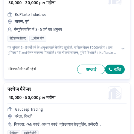
₹ 30,000 - 30,000
per महीना
Ks Plasto Industries
चाकन, पुणे
मैन्युफैक्चरिंग में 3 - 5 वर्षो का अनुभव
रोटेशनल शिफ्ट
10वीं से नीचे
यह भूमिका 3 - 5 वर्षो वर्ष के अनुभव वाले के लिए खुली है, मासिक वेतन ₹30000 रहेगा। इस
भूमिका में Fixed वेतन संरचना मिलती है। यह नौकरी चाकन, पुणे में स्थित है। Ks Plasto
Industries मैन्युफैक्चरिंग श्रेणी में मशीन ऑपरेटर पद के लिए सक्रिय रूप से हायर कर रहा
है। इस नौकरी के लिए 10वीं से नीचे योग्यता वाले उम्मीदवार आवेदन कर सकते हैं। यह भूमिका
फुल टाइम की है, रोटेशनल शिफ्ट के साथ और 6 days working प्रति सप्ताह है।
अप्लाई
कॉल
1 दिन पहले पोस्ट की गई थी
परचेज मैनेजर
₹ 40,000 - 50,000
per महीना
Gaudeep Trading
नरेला, दिल्ली
स्किल्स
:
PAN कार्ड, आधार कार्ड, प्रोडक्शन शेड्यूलिंग, इन्वेंटरी कंट्रोल/प्लानिंग, मशीन/इक्विपमेंट मैंटेनेंस, मशीन/इक्विपमेंट ऑपरेशन
डे शिफ्ट
10वीं से नीचे