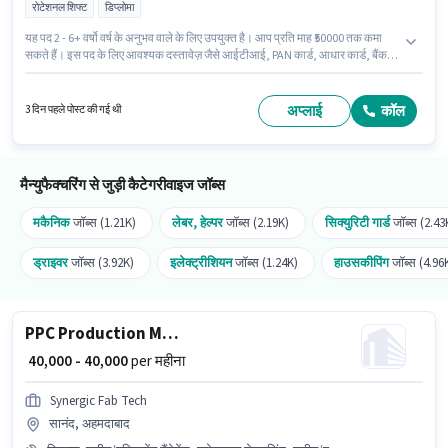
रोटेशनल शिफ्ट
डिप्लोमा
यह पद 2 - 6+ वर्षो वर्ष के अनुभव वाले के लिए उपयुक्त है। आप प्रति माह ₹50000 तक कमा
सकते हैं। इस पद के लिए आवश्यक दस्तावेज़ जैसे आईटीआई, PAN कार्ड, आधार कार्ड, बैंक
अकाउंट का होना अनिवार्य है। Info Edge मैन्युफैक्चरिंग श्रेणी में VMC मशीन ऑपरेटर पद के
लिए सक्रिय रूप से हायर कर रहा है। इस भूमिका के साथ अतिरिक्त लाभ जैसे मील, इंश्योरेंस,
PF, मेडिकल बेनिफिट्स भी मिलेंगे। यह वैकेंसी चाकन, पुणे में है। इस पद के लिए Fixed सैलरी
अप्लाई
कॉल
3 दिन पहले पोस्ट की गई थी
उपलब्ध है।
मैन्युफैक्चरिंग से जुड़ी कैटेगरीवाइज जॉब्स
मकैनिक
जॉब्स (1.21K)
लेबर, हेल्पर
जॉब्स (2.19K)
सिक्युरिटी गार्ड
जॉब्स (2.43
ड्राइवर
जॉब्स (3.92K)
इलेक्ट्रीशियन
जॉब्स (1.24K)
हाउसकीपिंग
जॉब्स (4.96
PPC Production Manager
₹ 40,000 - 40,000
per महीना
Synergic Fab Tech
सानंद, अहमदाबाद