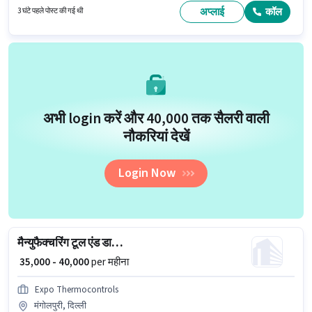
अनिवार्य है। यह पद 6 - 6+ वर्षो वर्ष के अनुभव वाले के लिए उपयुक्त है। आप प्रति माह ₹50000
अप्लाई
कॉल
3 घंटे पहले पोस्ट की गई थी
तक कमा सकते हैं।
अभी login करें और ₹40,000 तक सैलरी वाली
नौकरियां देखें
Login Now
मैन्युफैक्चरिंग टूल एंड डाई मेकर
₹ 35,000 - 40,000
per महीना
Expo Thermocontrols
मंगोलपुरी, दिल्ली