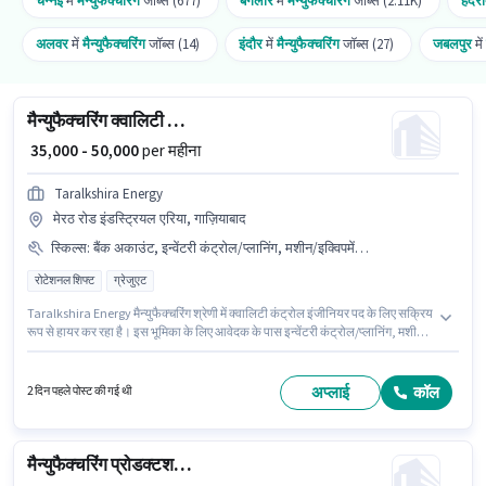
चेन्नई
में
मैन्युफैक्चरिंग
जॉब्स (677)
बैंगलोर
में
मैन्युफैक्चरिंग
जॉब्स (2.11K)
हैदर
अलवर
में
मैन्युफैक्चरिंग
जॉब्स (14)
इंदौर
में
मैन्युफैक्चरिंग
जॉब्स (27)
जबलपुर
में
मैन्युफैक्चरिंग क्वालिटी कंट्रोल इंजीनियर
₹ 35,000 - 50,000
per महीना
Taralkshira Energy
मेरठ रोड इंडस्ट्रियल एरिया, गाज़ियाबाद
स्किल्स
:
बैंक अकाउंट, इन्वेंटरी कंट्रोल/प्लानिंग, मशीन/इक्विपमेंट मैंटेनेंस, मशीन/इक्विपमेंट ऑपरेशन, प्रोडक्शन शेड्यूलिंग, आधार कार्ड, PAN कार्ड
रोटेशनल शिफ्ट
ग्रेजुएट
Taralkshira Energy मैन्युफैक्चरिंग श्रेणी में क्वालिटी कंट्रोल इंजीनियर पद के लिए सक्रिय
रूप से हायर कर रहा है। इस भूमिका के लिए आवेदक के पास इन्वेंटरी कंट्रोल/प्लानिंग, मशीन/
इक्विपमेंट मैंटेनेंस, मशीन/इक्विपमेंट ऑपरेशन, प्रोडक्शन शेड्यूलिंग जैसी स्किल्स होनी
चाहिए। यह भूमिका 3 - 6 वर्षो वर्ष के अनुभव वाले के लिए खुली है, मासिक वेतन ₹50000 रहेगा।
इस पद के लिए आवश्यक दस्तावेज़ जैसे PAN कार्ड, आधार कार्ड, बैंक अकाउंट का होना
अप्लाई
कॉल
2 दिन पहले पोस्ट की गई थी
अनिवार्य है। यह नौकरी मेरठ रोड इंडस्ट्रियल एरिया, गाज़ियाबाद में स्थित है। इस भूमिका में
Fixed वेतन संरचना मिलती है।
मैन्युफैक्चरिंग प्रोडक्टशन मैनेजर