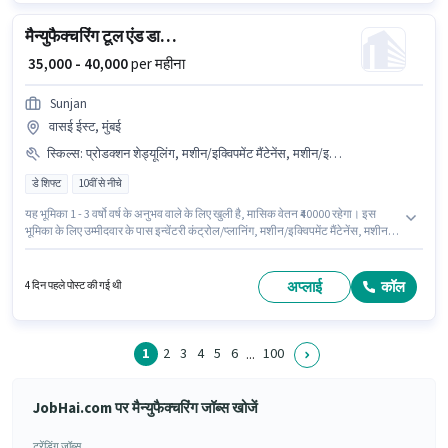
मैन्युफैक्चरिंग टूल एंड डाई मेकर
₹ 35,000 - 40,000
per महीना
Sunjan
वासई ईस्ट, मुंबई
स्किल्स
:
प्रोडक्शन शेड्यूलिंग, मशीन/इक्विपमेंट मैंटेनेंस, मशीन/इक्विपमेंट ऑपरेशन, इन्वेंटरी कंट्रोल/प्लानिंग
डे शिफ्ट
10वीं से नीचे
यह भूमिका 1 - 3 वर्षो वर्ष के अनुभव वाले के लिए खुली है, मासिक वेतन ₹40000 रहेगा। इस
भूमिका के लिए उम्मीदवार के पास इन्वेंटरी कंट्रोल/प्लानिंग, मशीन/इक्विपमेंट मैंटेनेंस, मशीन/
इक्विपमेंट ऑपरेशन, प्रोडक्शन शेड्यूलिंग होना अनिवार्य है। यह एक फुल टाइम भूमिका है,
जिसमें डे शिफ्ट और 6 days working प्रति सप्ताह है। मेडिकल बेनिफिट्स पद और कंपनी
की नीतियों के अनुसार दिए जा सकते हैं। Sunjan मैन्युफैक्चरिंग श्रेणी में टूल एंड डाई मेकर पद
अप्लाई
कॉल
4 दिन पहले पोस्ट की गई थी
के लिए सक्रिय रूप से हायर कर रहा है। इस पद के लिए Fixed सैलरी उपलब्ध है।
1
2
3
4
5
6
100
...
JobHai.com पर मैन्युफैक्चरिंग जॉब्स खोजें
ट्रेंडिंग जॉब्स