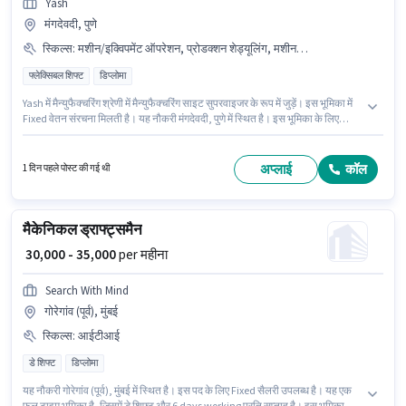
Yash
मंगदेवदी, पुणे
स्किल्स
:
मशीन/इक्विपमेंट ऑपरेशन, प्रोडक्शन शेड्यूलिंग, मशीन/इक्विपमेंट मैंटेनेंस
फ्लेक्सिबल शिफ्ट
डिप्लोमा
Yash में मैन्युफैक्चरिंग श्रेणी में मैन्युफैक्चरिंग साइट सुपरवाइजर के रूप में जुड़ें। इस भूमिका में
Fixed वेतन संरचना मिलती है। यह नौकरी मंगदेवदी, पुणे में स्थित है। इस भूमिका के लिए
आवेदक के पास मशीन/इक्विपमेंट मैंटेनेंस, मशीन/इक्विपमेंट ऑपरेशन, प्रोडक्शन शेड्यूलिंग
जैसी स्किल्स होनी चाहिए। इस पद के लिए उम्मीदवार के पास डिप्लोमा डिग्री/सर्टिफिकेट होना
अनिवार्य है। यह भूमिका 2 - 6+ वर्षो वर्ष के अनुभव वाले के लिए खुली है, मासिक वेतन ₹40000
अप्लाई
कॉल
1 दिन पहले पोस्ट की गई थी
रहेगा।
मैकेनिकल ड्राफ्ट्समैन
₹ 30,000 - 35,000
per महीना
Search With Mind
गोरेगांव (पूर्व), मुंबई
स्किल्स
:
आईटीआई
डे शिफ्ट
डिप्लोमा
यह नौकरी गोरेगांव (पूर्व), मुंबई में स्थित है। इस पद के लिए Fixed सैलरी उपलब्ध है। यह एक