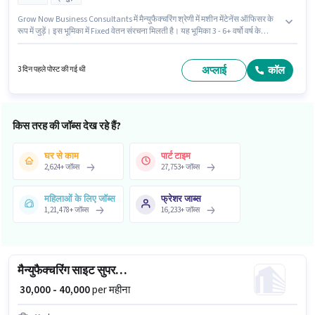
Grow Now Business Consultants में मैन्युफैक्चरिंग श्रेणी में मशीन मेंटेनेंस ऑफिसर के
रूप में जुड़ें। इस भूमिका में Fixed वेतन संरचना मिलती है। यह भूमिका 3 - 6+ वर्षो वर्ष के
अनुभव वाले के लिए खुली है, मासिक वेतन ₹60000 रहेगा। इंश्योरेंस, PF, मेडिकल बेनिफिट्स
पद और कंपनी की नीतियों के अनुसार दिए जा सकते हैं। यह नौकरी रायकोट, लुधियाना में
स्थित है। आवेदकों के पास कम से कम ग्रेजुएट डिग्री या सर्टिफिकेट होना चाहिए।
अप्लाई
कॉल
3 दिन पहले पोस्ट की गई थी
किस तरह की जॉब्स देख रहे हैं?
घर से काम
पार्ट टाइम
2,624
+
जॉब्स
27,753
+
जॉब्स
महिलाओं के लिए जॉब्स
फ्रेशर जाब्स
1,21,478
+
जॉब्स
16,233
+
जॉब्स
मैन्युफैक्चरिंग साइट सुपरवाइजर
₹ 30,000 - 40,000
per महीना