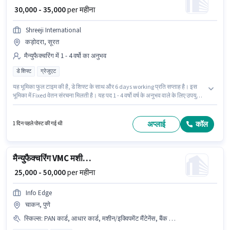
₹ 30,000 - 35,000
per महीना
Shreeji International
कड़ोदरा, सूरत
मैन्युफैक्चरिंग में 1 - 4 वर्षो का अनुभव
डे शिफ्ट
ग्रेजुएट
यह भूमिका फुल टाइम की है, डे शिफ्ट के साथ और 6 days working प्रति सप्ताह है। इस
भूमिका में Fixed वेतन संरचना मिलती है। यह पद 1 - 4 वर्षो वर्ष के अनुभव वाले के लिए उपयुक्त
है। आप प्रति माह ₹35000 तक कमा सकते हैं। मील पद और कंपनी की नीतियों के अनुसार दिए
जा सकते हैं। आवेदकों के पास कम से कम ग्रेजुएट डिग्री या सर्टिफिकेट होना चाहिए। यह
वैकेंसी कड़ोदरा, सूरत में है।
अप्लाई
कॉल
1 दिन पहले पोस्ट की गई थी
मैन्युफैक्चरिंग VMC मशीन ऑपरेटर
₹ 25,000 - 50,000
per महीना
Info Edge
चाकन, पुणे
स्किल्स
:
PAN कार्ड, आधार कार्ड, मशीन/इक्विपमेंट मैंटेनेंस, बैंक अकाउंट, मशीन/इक्विपमेंट ऑपरेशन, आईटीआई