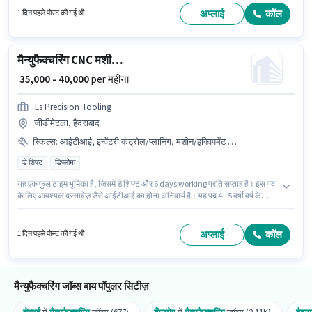
6 वर्षो वर्ष के अनुभव वाले के लिए उपयुक्त है। आप प्रति माह ₹45000 तक कमा सकते हैं।
अप्लाई
कॉल
1 दिन पहले पोस्ट की गई थी
मैन्युफैक्चरिंग CNC मशीन ऑपरेटर
₹ 35,000 - 40,000
per महीना
Ls Precision Tooling
जीडीमेटला, हैदराबाद
स्किल्स
:
आईटीआई, इन्वेंटरी कंट्रोल/प्लानिंग, मशीन/इक्विपमेंट मैंटेनेंस, मशीन/इक्विपमेंट ऑपरेशन
डे शिफ्ट
डिप्लोमा
यह एक फुल टाइम भूमिका है, जिसमें डे शिफ्ट और 6 days working प्रति सप्ताह है। इस पद
के लिए आवश्यक दस्तावेज़ जैसे आईटीआई का होना अनिवार्य है। यह पद 4 - 5 वर्षो वर्ष के
अनुभव वाले के लिए उपयुक्त है। आप प्रति माह ₹40000 तक कमा सकते हैं। इस भूमिका के लिए
उम्मीदवार के पास इन्वेंटरी कंट्रोल/प्लानिंग, मशीन/इक्विपमेंट मैंटेनेंस, मशीन/इक्विपमेंट
ऑपरेशन होना अनिवार्य है। आवेदकों के पास कम से कम डिप्लोमा डिग्री या सर्टिफिकेट होना
अप्लाई
कॉल
1 दिन पहले पोस्ट की गई थी
चाहिए। इस पद के लिए Fixed सैलरी उपलब्ध है।
मैन्युफैक्चरिंग जॉब्स बाय पॉपुलर सिटीज़