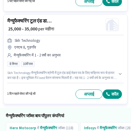
मासिक वेतन ₹35000 रहेगा। यह वैकेंसी लोनी, गाज़ियाबाद में है।
अप्लाई
कॉल
5 घंटे पहले पोस्ट की गई थी
मैन्युफैक्चरिंग टूल एंड डाई मेकर
₹ 25,000 - 35,000
per महीना
Skh Technology
एनएच 8, गुडगाँव
मैन्युफैक्चरिंग में 1 - 2 वर्षो का अनुभव
डे शिफ्ट
10वीं पास
Skh Technology मैन्युफैक्चरिंग श्रेणी में टूल एंड डाई मेकर पद के लिए सक्रिय रूप से हायर
कर रहा है। इस भूमिका में Fixed वेतन संरचना मिलती है। यह पद 1 - 2 वर्षो वर्ष के अनुभव वाले
के लिए उपयुक्त है। आप प्रति माह ₹35000 तक कमा सकते हैं। यह नौकरी एनएच 8, गुडगाँव में
स्थित है। आवेदकों के पास कम से कम 10वीं पास डिग्री या सर्टिफिकेट होना चाहिए। यह एक
फुल टाइम भूमिका है, जिसमें डे शिफ्ट और 6 days working प्रति सप्ताह है।
अप्लाई
कॉल
1 दिन पहले पोस्ट की गई थी
मैन्युफैक्चरिंग जॉब्स बाय पॉपुलर कंपनियां
Hero Motocorp
में
मैन्युफैक्चरिंग
जॉब्स (118)
Infosys
में
मैन्युफैक्चरिंग
जॉब्स (28