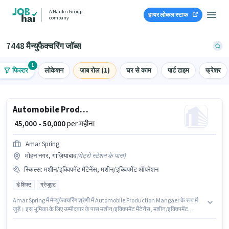
A Naukri Group
हायर लोकल स्टाफ
company
7448 मैन्युफैक्चरिंग जॉब्स
1
फिल्टर
लोकेशन
जाब रोल (1)
घर से काम
पार्ट टाइम
फ्रेशर
Automobile Production Mangaer
₹ 45,000 - 50,000
per महीना
Amar Spring
मोहन नगर, गाज़ियाबाद
(
मेट्रो स्टेशन के पास
)
स्किल्स
:
मशीन/इक्विपमेंट मैंटेनेंस, मशीन/इक्विपमेंट ऑपरेशन
डे शिफ्ट
ग्रेजुएट
Amar Spring में मैन्युफैक्चरिंग श्रेणी में Automobile Production Mangaer के रूप में
जुड़ें। इस भूमिका के लिए उम्मीदवार के पास मशीन/इक्विपमेंट मैंटेनेंस, मशीन/इक्विपमेंट
ऑपरेशन होना अनिवार्य है। यह वैकेंसी मोहन नगर, गाज़ियाबाद में है। इस भूमिका में Fixed
वेतन संरचना मिलती है। इस पद के लिए उम्मीदवार के पास ग्रेजुएट डिग्री/सर्टिफिकेट होना