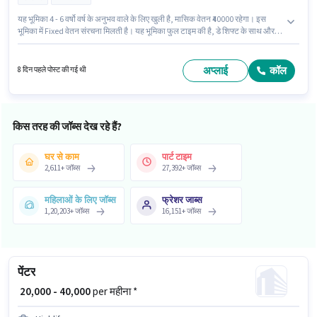
यह भूमिका 4 - 6 वर्षो वर्ष के अनुभव वाले के लिए खुली है, मासिक वेतन ₹40000 रहेगा। इस
भूमिका में Fixed वेतन संरचना मिलती है। यह भूमिका फुल टाइम की है, डे शिफ्ट के साथ और 6
days working प्रति सप्ताह है। इस भूमिका के लिए उम्मीदवार के पास टेक्सचर पेंटिंग होना
अनिवार्य है। इस नौकरी के लिए 10वीं से नीचे योग्यता वाले उम्मीदवार आवेदन कर सकते हैं। यह
वैकेंसी सर्लिंगैम्प से, हैदराबाद में है।
अप्लाई
कॉल
8 दिन पहले पोस्ट की गई थी
किस तरह की जॉब्स देख रहे हैं?
घर से काम
पार्ट टाइम
2,611
+
जॉब्स
27,392
+
जॉब्स
महिलाओं के लिए जॉब्स
फ्रेशर जाब्स
1,20,203
+
जॉब्स
16,151
+
जॉब्स
पेंटर
₹ 20,000 - 40,000
per महीना *