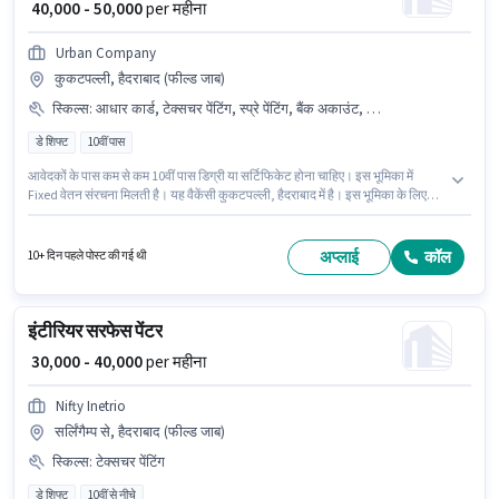
₹ 40,000 - 50,000
per महीना
Urban Company
कुकटपल्ली, हैदराबाद (फील्ड जाब)
स्किल्स
:
आधार कार्ड, टेक्सचर पेंटिंग, स्प्रे पेंटिंग, बैंक अकाउंट, पाउडर कोटिंग, PAN कार्ड, वाटरप्रूफिंग
डे शिफ्ट
10वीं पास
आवेदकों के पास कम से कम 10वीं पास डिग्री या सर्टिफिकेट होना चाहिए। इस भूमिका में
Fixed वेतन संरचना मिलती है। यह वैकेंसी कुकटपल्ली, हैदराबाद में है। इस भूमिका के लिए
आवेदक के पास पाउडर कोटिंग, स्प्रे पेंटिंग, वाटरप्रूफिंग, टेक्सचर पेंटिंग जैसी स्किल्स होनी
चाहिए। URBAN COMPANY में पेंटर श्रेणी में पेंटर के रूप में जुड़ें। इस भूमिका के लिए
महत्वपूर्ण दस्तावेज़ PAN कार्ड, आधार कार्ड, बैंक अकाउंट आवश्यक हैं।
अप्लाई
कॉल
10+ दिन पहले पोस्ट की गई थी
इंटीरियर सरफेस पेंटर
₹ 30,000 - 40,000
per महीना
Nifty Inetrio
सर्लिंगैम्प से, हैदराबाद (फील्ड जाब)
स्किल्स
:
टेक्सचर पेंटिंग
डे शिफ्ट
10वीं से नीचे