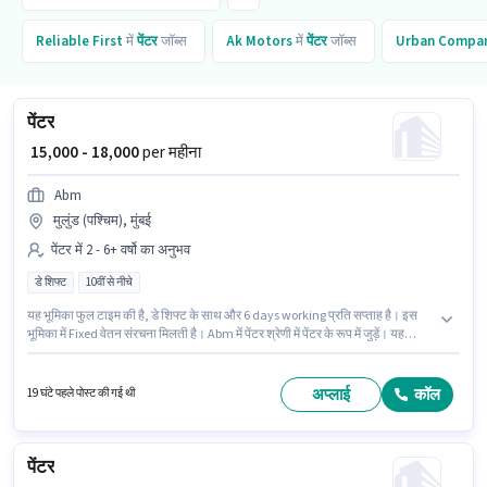
Reliable First
में
पेंटर
जॉब्स
Ak Motors
में
पेंटर
जॉब्स
Urban Compa
पेंटर
₹ 15,000 - 18,000
per महीना
Abm
मुलुंड (पश्चिम), मुंबई
पेंटर में 2 - 6+ वर्षो का अनुभव
डे शिफ्ट
10वीं से नीचे
यह भूमिका फुल टाइम की है, डे शिफ्ट के साथ और 6 days working प्रति सप्ताह है। इस
भूमिका में Fixed वेतन संरचना मिलती है। Abm में पेंटर श्रेणी में पेंटर के रूप में जुड़ें। यह
भूमिका 2 - 6+ वर्षो वर्ष के अनुभव वाले के लिए खुली है, मासिक वेतन ₹18000 रहेगा। यह वैकेंसी
मुलुंड (पश्चिम), मुंबई में है। 10वीं से नीचे योग्यता वाले उम्मीदवार इस भूमिका के लिए उपयुक्त
हैं।
अप्लाई
कॉल
19 घंटे पहले पोस्ट की गई थी
पेंटर