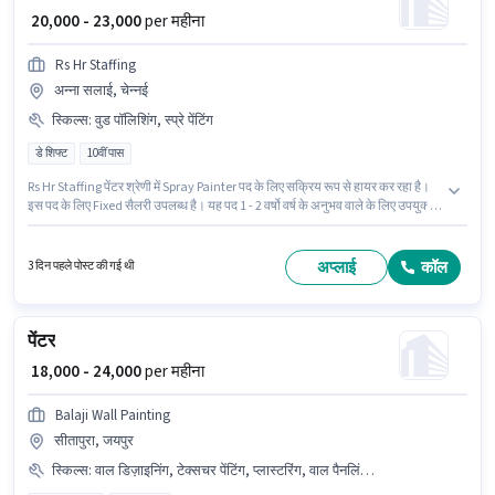
₹ 20,000 - 23,000
per महीना
Rs Hr Staffing
अन्ना सलाई, चेन्नई
स्किल्स
:
वुड पॉलिशिंग, स्प्रे पेंटिंग
डे शिफ्ट
10वीं पास
Rs Hr Staffing पेंटर श्रेणी में Spray Painter पद के लिए सक्रिय रूप से हायर कर रहा है।
इस पद के लिए Fixed सैलरी उपलब्ध है। यह पद 1 - 2 वर्षो वर्ष के अनुभव वाले के लिए उपयुक्त
है। आप प्रति माह ₹23000 तक कमा सकते हैं। PF, मेडिकल बेनिफिट्स पद और कंपनी की
नीतियों के अनुसार दिए जा सकते हैं। यह एक फुल टाइम भूमिका है, जिसमें डे शिफ्ट और 6
days working प्रति सप्ताह है। इस भूमिका के लिए आवेदक के पास स्प्रे पेंटिंग, वुड
अप्लाई
कॉल
3 दिन पहले पोस्ट की गई थी
पॉलिशिंग जैसी स्किल्स होनी चाहिए।
पेंटर
₹ 18,000 - 24,000
per महीना
Balaji Wall Painting
सीतापुरा, जयपुर
स्किल्स
:
वाल डिज़ाइनिंग, टेक्सचर पेंटिंग, प्लास्टरिंग, वाल पैनलिंग, स्प्रे पेंटिंग, पाउडर कोटिंग, वाटरप्रूफिंग, पेंट कलर नॉलेज