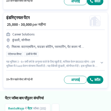
बेनिफिट्स भी मिलेंगे। यह वैकेंसी शापुर नगर, हैदराबाद में है। इस भूमिका में Fixed वेतन
अप्लाई
कॉल
10+ दिन पहले पोस्ट की गई थी
संरचना मिलती है।
इंडस्ट्रियल पेंटर
₹ 25,000 - 30,000
per महीना
Career Solutions
कुंडली, सोनीपत
स्किल्स
:
वाटरप्रूफिंग, पाउडर कोटिंग, प्लास्टरिंग, पेंट कलर नॉलेज, स्प्रे पेंटिंग, सेफ्टी प्रैक्टिसेज
रोटेशनल शिफ्ट
10वीं से नीचे
यह भूमिका 3 - 6+ वर्षो वर्ष के अनुभव वाले के लिए खुली है, मासिक वेतन ₹30000 रहेगा। इस
भूमिका में Fixed वेतन संरचना मिलती है। यह वैकेंसी कुंडली, सोनीपत में है। इस भूमिका के
लिए आवेदक के पास पाउडर कोटिंग, स्प्रे पेंटिंग, वाटरप्रूफिंग, पेंट कलर नॉलेज, सेफ्टी
प्रैक्टिसेज, प्लास्टरिंग जैसी स्किल्स होनी चाहिए। Career Solutions पेंटर श्रेणी में
इंडस्ट्रियल पेंटर पद के लिए सक्रिय रूप से हायर कर रहा है। 10वीं से नीचे योग्यता वाले
अप्लाई
कॉल
10+ दिन पहले पोस्ट की गई थी
उम्मीदवार इस भूमिका के लिए उपयुक्त हैं।
पेंटर जॉब्स बाय पॉपुलर कंपनियां
RentoMojo
में
पेंटर
जॉब्स (101)