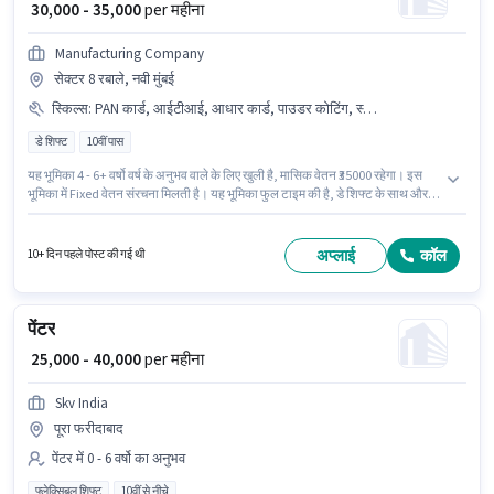
₹ 30,000 - 35,000
per महीना
Manufacturing Company
सेक्टर 8 रबाले, नवी मुंबई
स्किल्स
:
PAN कार्ड, आईटीआई, आधार कार्ड, पाउडर कोटिंग, स्प्रे पेंटिंग, बैंक अकाउंट
डे शिफ्ट
10वीं पास
यह भूमिका 4 - 6+ वर्षो वर्ष के अनुभव वाले के लिए खुली है, मासिक वेतन ₹35000 रहेगा। इस
भूमिका में Fixed वेतन संरचना मिलती है। यह भूमिका फुल टाइम की है, डे शिफ्ट के साथ और 6
days working प्रति सप्ताह है। इस भूमिका के लिए महत्वपूर्ण दस्तावेज़ आईटीआई, PAN
कार्ड, आधार कार्ड, बैंक अकाउंट आवश्यक हैं। इस पद के लिए उम्मीदवार के पास 10वीं पास
डिग्री/सर्टिफिकेट होना अनिवार्य है। मील, इंश्योरेंस, PF, मेडिकल बेनिफिट्स पद और कंपनी
अप्लाई
कॉल
10+ दिन पहले पोस्ट की गई थी
की नीतियों के अनुसार दिए जा सकते हैं।
पेंटर
₹ 25,000 - 40,000
per महीना
Skv India
पूरा फरीदाबाद
पेंटर में 0 - 6 वर्षो का अनुभव
फ्लेक्सिबल शिफ्ट
10वीं से नीचे