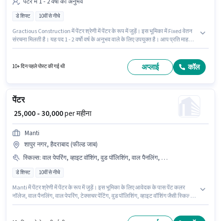
पेंटर में 1 - 2 वर्षो का अनुभव
डे शिफ्ट
10वीं से नीचे
Gractious Construction में पेंटर श्रेणी में पेंटर के रूप में जुड़ें। इस भूमिका में Fixed वेतन
संरचना मिलती है। यह पद 1 - 2 वर्षो वर्ष के अनुभव वाले के लिए उपयुक्त है। आप प्रति माह
₹36000 तक कमा सकते हैं। यह भूमिका फुल टाइम की है, डे शिफ्ट के साथ और Others प्रति
सप्ताह है। यह नौकरी वानगराम, चेन्नई में स्थित है। 10वीं से नीचे योग्यता वाले उम्मीदवार इस
भूमिका के लिए उपयुक्त हैं।
अप्लाई
कॉल
10+ दिन पहले पोस्ट की गई थी
पेंटर
₹ 25,000 - 30,000
per महीना
Manti
शापुर नगर, हैदराबाद (फील्ड जाब)
स्किल्स
:
वाल पेपरिंग, व्हाइट वॉशिंग, वुड पॉलिशिंग, वाल पैनलिंग, टेक्सचर पेंटिंग, पेंट कलर नॉलेज
डे शिफ्ट
10वीं से नीचे
Manti में पेंटर श्रेणी में पेंटर के रूप में जुड़ें। इस भूमिका के लिए आवेदक के पास पेंट कलर
नॉलेज, वाल पैनलिंग, वाल पेपरिंग, टेक्सचर पेंटिंग, वुड पॉलिशिंग, व्हाइट वॉशिंग जैसी स्किल्स
होनी चाहिए। यह भूमिका फुल टाइम की है, डे शिफ्ट के साथ और 6 days working प्रति
सप्ताह है। इस भूमिका के साथ अतिरिक्त लाभ जैसे मील, इंश्योरेंस, PF, अकॉमोडेशन, मेडिकल