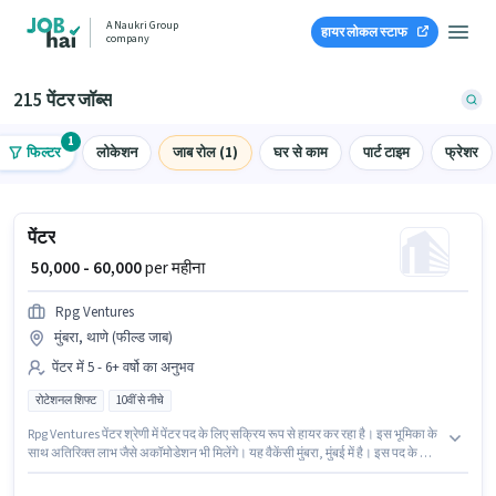
A Naukri Group
हायर लोकल स्टाफ
company
215 पेंटर जॉब्स
1
फिल्टर
लोकेशन
जाब रोल (1)
घर से काम
पार्ट टाइम
फ्रेशर
पेंटर
₹ 50,000 - 60,000
per महीना
Rpg Ventures
मुंबरा, थाणे (फील्ड जाब)
पेंटर में 5 - 6+ वर्षो का अनुभव
रोटेशनल शिफ्ट
10वीं से नीचे
Rpg Ventures पेंटर श्रेणी में पेंटर पद के लिए सक्रिय रूप से हायर कर रहा है। इस भूमिका के
साथ अतिरिक्त लाभ जैसे अकॉमोडेशन भी मिलेंगे। यह वैकेंसी मुंबरा, मुंबई में है। इस पद के लिए
Fixed सैलरी उपलब्ध है। 10वीं से नीचे योग्यता वाले उम्मीदवार इस भूमिका के लिए उपयुक्त हैं।
यह भूमिका 5 - 6+ वर्षो वर्ष के अनुभव वाले के लिए खुली है, मासिक वेतन ₹60000 रहेगा।