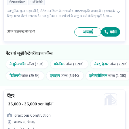
रोटेशनल शिफ्ट
10वीं से नीचे
यह भूमिका फुल टाइम की है, रोटेशनल शिफ्ट के साथ और Others प्रति सप्ताह है। इस पद के
लिए Fixed सैलरी उपलब्ध है। यह भूमिका 1 - 6 वर्षो वर्ष के अनुभव वाले के लिए खुली है, मासिक
वेतन ₹24000 रहेगा। इस भूमिका के लिए उम्मीदवार के पास पाउडर कोटिंग, स्प्रे पेंटिंग,
वाटरप्रूफिंग, पेंट कलर नॉलेज, वाल पैनलिंग, टेक्सचर पेंटिंग, प्लास्टरिंग, वाल डिज़ाइनिंग
होना अनिवार्य है। Balaji Wall Painting पेंटर श्रेणी में पेंटर पद के लिए सक्रिय रूप से हायर
अप्लाई
कॉल
3 दिन पहले पोस्ट की गई थी
कर रहा है। यह वैकेंसी सीतापुरा, जयपुर में है।
पेंटर से जुड़ी कैटेगरीवाइज जॉब्स
मैन्युफैक्चरिंग
जॉब्स (7.3K)
मकैनिक
जॉब्स (1.21K)
लेबर, हेल्पर
जॉब्स (2.21K)
डिलिवरी
जॉब्स (29.9K)
ड्राइवर
जॉब्स (3.94K)
इलेक्ट्रीशियन
जॉब्स (1.25K)
पेंटर
₹ 36,000 - 36,000
per महीना
Gractious Construction
वानगराम, चेन्नई