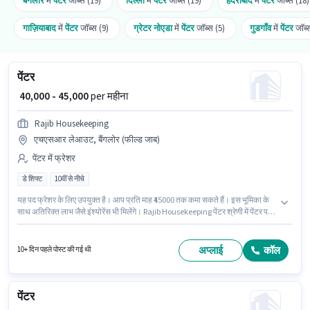
बैंगलोर
में
पेंटर
जॉब्स (19)
दिल्ली
में
पेंटर
जॉब्स (19)
हैदराबाद
में
पेंटर
जॉब्स (18)
गाज़ियाबाद
में
पेंटर
जॉब्स (9)
ग्रेटर नोएडा
में
पेंटर
जॉब्स (5)
गुडगाँव
में
पेंटर
जॉब्
पेंटर
₹ 40,000 - 45,000
per महीना
Rajib Housekeeping
एचएसआर लेआउट, बैंगलोर (फील्ड जाब)
पेंटर में फ्रेशर
डे शिफ्ट
10वीं से नीचे
यह पद फ्रेशर के लिए उपयुक्त है। आप प्रति माह ₹45000 तक कमा सकते हैं। इस भूमिका के
साथ अतिरिक्त लाभ जैसे इंश्योरेंस भी मिलेंगे। Rajib Housekeeping पेंटर श्रेणी में पेंटर पद
के लिए सक्रिय रूप से हायर कर रहा है। इस पद के लिए Fixed सैलरी उपलब्ध है। यह वैकेंसी
एचएसआर लेआउट, बैंगलोर में है। इस नौकरी के लिए 10वीं से नीचे योग्यता वाले उम्मीदवार
आवेदन कर सकते हैं।
अप्लाई
कॉल
10+ दिन पहले पोस्ट की गई थी
पेंटर