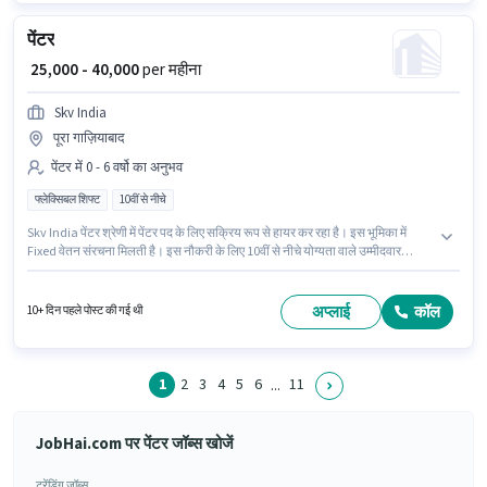
पेंटर
₹ 25,000 - 40,000
per महीना
Skv India
पूरा गाज़ियाबाद
पेंटर में 0 - 6 वर्षो का अनुभव
फ्लेक्सिबल शिफ्ट
10वीं से नीचे
Skv India पेंटर श्रेणी में पेंटर पद के लिए सक्रिय रूप से हायर कर रहा है। इस भूमिका में
Fixed वेतन संरचना मिलती है। इस नौकरी के लिए 10वीं से नीचे योग्यता वाले उम्मीदवार
आवेदन कर सकते हैं। यह भूमिका 0 - 6 वर्षो वर्ष के अनुभव वाले के लिए खुली है, मासिक वेतन
₹40000 रहेगा। यह भूमिका फुल टाइम की है, फ्लेक्सिबल शिफ्ट के साथ और 5 days
working प्रति सप्ताह है।
अप्लाई
कॉल
10+ दिन पहले पोस्ट की गई थी
1
2
3
4
5
6
11
...
JobHai.com पर पेंटर जॉब्स खोजें
ट्रेंडिंग जॉब्स