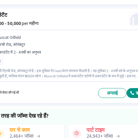
टेंट
000 - 50,000
per महीना
scat Oilfield
रिची रोड, कोयंबटूर
उंटेंट में 2 - 4 वर्षो का अनुभव
ट
सी त्रिची रोड, कोयंबटूर में है। इस भूमिका में Fixed वेतन संरचना मिलती है। यह भूमिका 2 - 4 वर्षो वर्ष के अनुभव व
ुली है, मासिक वेतन ₹50000 रहेगा। Muscat Oilfield में अकाउंटेंट श्रेणी में अकाउंटेंट के रूप में जुड़ें। इस पद क
ीदवार के पास ग्रेजुएट डिग्री/सर्टिफिकेट होना अनिवार्य है।
अप्लाई
े पोस्ट की गई थी
तरह की जॉब्स देख रहे हैं?
घर से काम
पार्ट टाइम
2,464
+
जॉब्स
24,943
+
जॉब्स