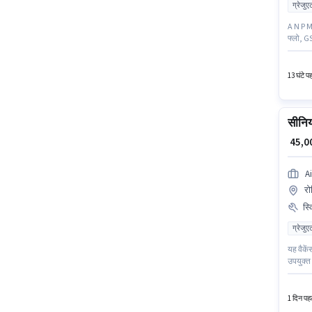
ग्रेजुए
A N P M 
फ्लो, GS
के लिए 
(पूर्व),
13 घंटे प
सीनिय
₹ 45,
A
रो
स्
ग्रेजुए
यह वैकें
उपयुक्त
टैक्स रि
है। Aimla
1 दिन पहल