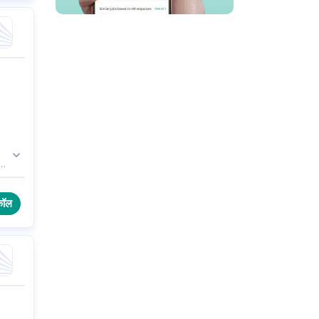
णी
कॉल