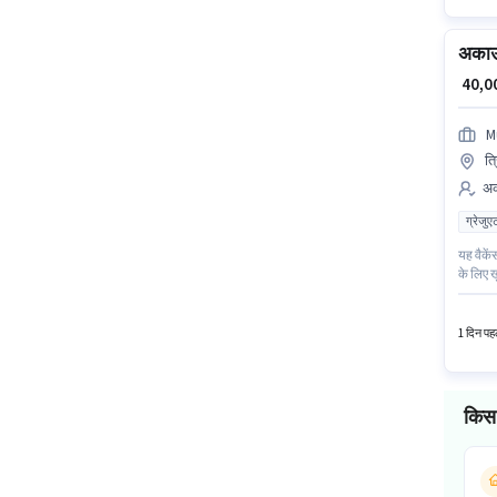
अकाउं
₹ 40,
Mu
त्
अका
ग्रेजुए
यह वैकें
के लिए ख
लिए उम्म
1 दिन पहल
किस 