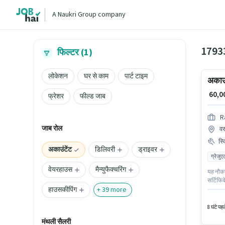
A Naukri Group company
17933
फिल्टर (1)
लोकेशन
घर से काम
पार्ट टाइम
अकाउं
₹ 60,
फ्रेशर
फील्ड जाब
R
जाब रोल
वर्
स्
अकाउंटेंट
डिलिवरी
ड्राइवर
ग्रेजुए
वेयरहाउस
मैन्युफैक्चरिंग
यह नौकरी
सर्टिफिक
हाउसकीपिंग
Rajnand
+
39
more
भूमिका क
8 घंटे पह
मंथली सैलरी