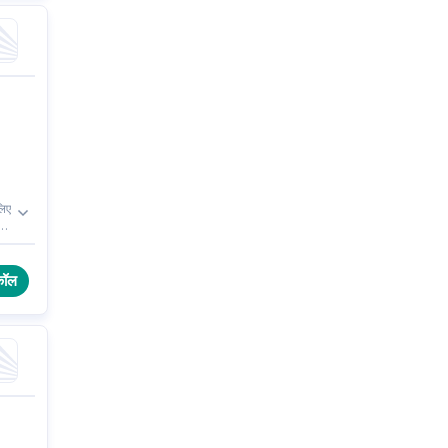
लिए
कॉल