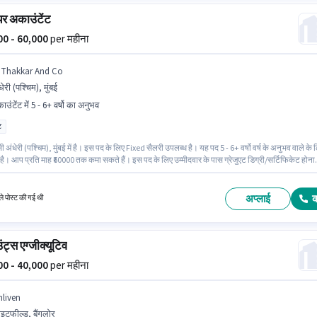
र अकाउंटेंट
000 - 60,000
per महीना
 Thakkar And Co
धेरी (पश्चिम), मुंबई
उंटेंट में 5 - 6+ वर्षो का अनुभव
ट
सी अंधेरी (पश्चिम), मुंबई में है। इस पद के लिए Fixed सैलरी उपलब्ध है। यह पद 5 - 6+ वर्षो वर्ष के अनुभव वाले के 
है। आप प्रति माह ₹60000 तक कमा सकते हैं। इस पद के लिए उम्मीदवार के पास ग्रेजुएट डिग्री/सर्टिफिकेट होना
य है। D Thakkar And Co अकाउंटेंट श्रेणी में सीनियर अकाउंटेंट पद के लिए सक्रिय रूप से हायर कर रहा है।
अप्लाई
े पोस्ट की गई थी
ट्स एग्जीक्यूटिव
000 - 40,000
per महीना
nliven
हाइटफील्ड, बैंगलोर