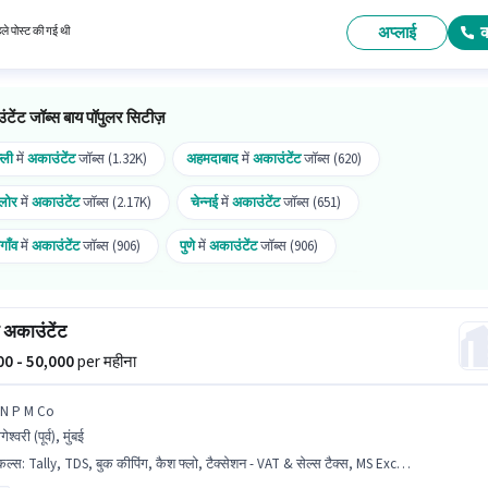
े लिए आवेदक के पास बैलेंस शीट, बुक कीपिंग, GST, MS Excel, Tally, टैक्स रिटर्न्स, टैक्सेशन - VAT & सेल्स
TDS जैसी स्किल्स होनी चाहिए।
अप्लाई
हले पोस्ट की गई थी
टेंट जॉब्स बाय पॉपुलर सिटीज़
्ली
में
अकाउंटेंट
जॉब्स (1.32K)
अहमदाबाद
में
अकाउंटेंट
जॉब्स (620)
गलोर
में
अकाउंटेंट
जॉब्स (2.17K)
चेन्नई
में
अकाउंटेंट
जॉब्स (651)
गाँव
में
अकाउंटेंट
जॉब्स (906)
पुणे
में
अकाउंटेंट
जॉब्स (906)
राबाद
में
अकाउंटेंट
जॉब्स (1.06K)
मुंबई
में
अकाउंटेंट
जॉब्स (2.12K)
 अकाउंटेंट
एडा
में
अकाउंटेंट
जॉब्स (514)
000 - 50,000
per महीना
 N P M Co
ेश्वरी (पूर्व), मुंबई
किल्स
:
Tally, TDS, बुक कीपिंग, कैश फ्लो, टैक्सेशन - VAT & सेल्स टैक्स, MS Excel, GST