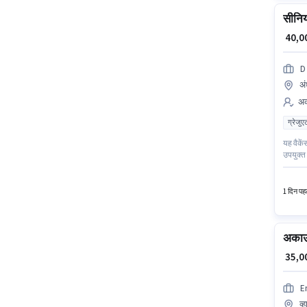
सीनिय
₹ 40,
D
अं
अका
ग्रेजुए
यह वैकें
उपयुक्त 
अनिवार्
1 दिन पहल
अकाउं
₹ 35,
E
व्