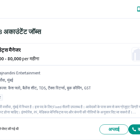
 अकाउंटेंट जॉब्स
ट्स मैनेजर
000 - 80,000
per महीना
ajnandini Entertainment
सोवा, मुंबई
किल्स
:
कैश फ्लो, बैलेंस शीट, TDS, टैक्स रिटर्न्स, बुक कीपिंग, GST
ट
 वर्सोवा, मुंबई में स्थित है। इस पद के लिए Fixed सैलरी उपलब्ध है। आवेदकों के पास कम से कम ग्रेजुएट डिग्री 
ेट होना चाहिए। इंश्योरेंस, PF, मेडिकल बेनिफिट्स पद और कंपनी की नीतियों के अनुसार दिए जा सकते हैं।
ini Entertainment अकाउंटेंट श्रेणी में अकाउंट्स मैनेजर पद के लिए सक्रिय रूप से हायर कर रहा है। इस
े लिए उम्मीदवार के पास बैलेंस शीट, बुक कीपिंग, कैश फ्लो, GST, टैक्स रिटर्न्स, TDS होना अनिवार्य है।
अप्लाई
ले पोस्ट की गई थी