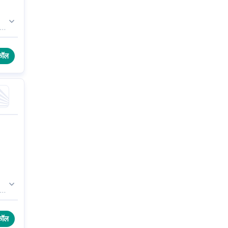
ले
वरी
कॉल
कॉल