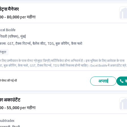
ट्स मैनेजर
000 - 80,000
per महीना
cel Biolife
रिवली (पश्चिम), मुंबई
किल्स
:
GST, टैक्स रिटर्न्स, बैलेंस शीट, TDS, बुक कीपिंग, कैश फ्लो
्रेजुएट
 लिए उम्मीदवार के पास पोस्ट ग्रेजुएट डिग्री/सर्टिफिकेट होना अनिवार्य है। इस भूमिका के लिए आवेदक के पास
ीट, बुक कीपिंग, कैश फ्लो, GST, टैक्स रिटर्न्स, TDS जैसी स्किल्स होनी चाहिए। Excel Biolife में अकाउंटेंट श्रे
ंट्स मैनेजर के रूप में जुड़ें। इंश्योरेंस, PF, मेडिकल बेनिफिट्स पद और कंपनी की नीतियों के अनुसार दिए जा सकते
नौकरी बोरिवली (पश्चिम), मुंबई में स्थित है। इस पद के लिए Fixed सैलरी उपलब्ध है।
अप्लाई
ले पोस्ट की गई थी
र अकाउंटेंट
000 - 55,000
per महीना
hubtradex