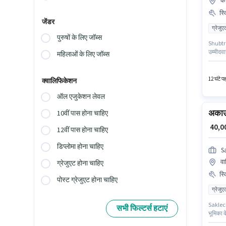
का
स्
जेंडर
ग्रेजुए
पुरुषों के लिए जॉब्स
Shubtra
उम्मीदवा
महिलाओं के लिए जॉब्स
सेल्स टै
के पास क
आप प्रत
12 घंटे प
क्वालिफिकेशन
ऑल एजुकेशन लेवल
अकाउं
10वीं पास होना चाहिए
₹ 40,
12वीं पास होना चाहिए
डिप्लोमा होना चाहिए
S
वा
ग्रेजुएट होना चाहिए
स्
पोस्ट ग्रेजुएट होना चाहिए
ग्रेजुए
Saklech
सभी फिल्टर्स हटाएं
भूमिका क
है। इस 