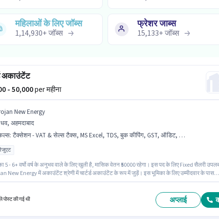
महिलाओं के लिए जॉब्स
फ्रेशर जाब्स
1,14,930
+
जॉब्स
15,133
+
जॉब्स
्ड अकाउंटेंट
000 - 50,000
per महीना
rojan New Energy
धव, अहमदाबाद
किल्स
:
टैक्सेशन - VAT & सेल्स टैक्स, MS Excel, TDS, बुक कीपिंग, GST, ऑडिट, कैश फ्लो, बैलेंस शीट, Tally, टैक्स रिटर्न्स
्रेजुएट
ा 5 - 6+ वर्षो वर्ष के अनुभव वाले के लिए खुली है, मासिक वेतन ₹50000 रहेगा। इस पद के लिए Fixed सैलरी उपलब
an New Energy में अकाउंटेंट श्रेणी में चार्टर्ड अकाउंटेंट के रूप में जुड़ें। इस भूमिका के लिए उम्मीदवार के पास
लेंस शीट, बुक कीपिंग, कैश फ्लो, GST, MS Excel, Tally, टैक्स रिटर्न्स, टैक्सेशन - VAT & सेल्स टैक्स, TDS
वार्य है। यह वैकेंसी ओधव, अहमदाबाद में है। इस पद के लिए उम्मीदवार के पास पोस्ट ग्रेजुएट डिग्री/सर्टिफिकेट
वार्य है।
अप्लाई
े पोस्ट की गई थी