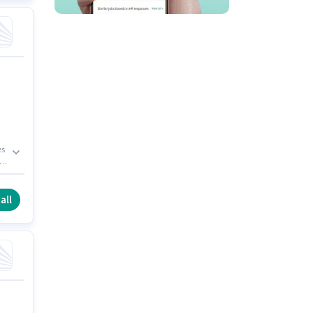
es
ल्स
all