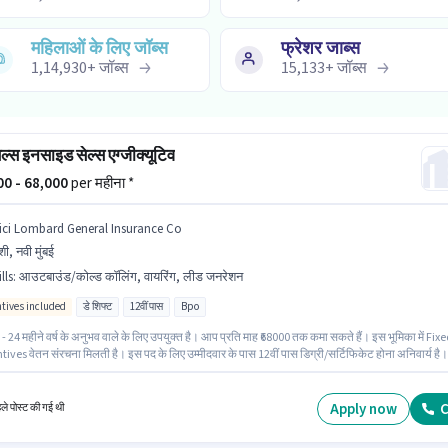
महिलाओं के लिए जॉब्स
फ्रेशर जाब्स
1,14,930
+
जॉब्स
15,133
+
जॉब्स
ेल्स इनसाइड सेल्स एग्जीक्यूटिव
000 - 68,000
per महीना *
cici Lombard General Insurance Co
शी, नवी मुंबई
lls
:
आउटबाउंड/कोल्ड कॉलिंग, वायरिंग, लीड जनरेशन
ntives included
डे शिफ्ट
12वीं पास
Bpo
- 24 महीने वर्ष के अनुभव वाले के लिए उपयुक्त है। आप प्रति माह ₹68000 तक कमा सकते हैं। इस भूमिका में Fix
ives वेतन संरचना मिलती है। इस पद के लिए उम्मीदवार के पास 12वीं पास डिग्री/सर्टिफिकेट होना अनिवार्य है।
लुगु में दक्षता को वरीयता दी जाएगी। यह एक फुल टाइम भूमिका है, जिसमें डे शिफ्ट और 6 days working प्रति
है। इस भूमिका के लिए उम्मीदवार के पास लीड जनरेशन, आउटबाउंड/कोल्ड कॉलिंग, वायरिंग होना अनिवार्य है।
Apply now
C
हले पोस्ट की गई थी