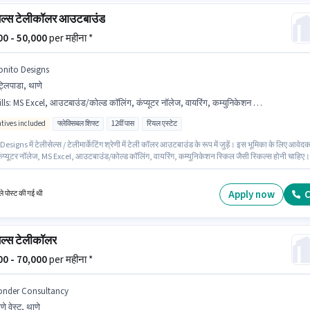
ेल्स टेलीकॉलर आउटबाउंड
000 - 50,000
per महीना *
onito Designs
्लिपाडा, थाणे
lls
:
MS Excel, आउटबाउंड/कोल्ड कॉलिंग, कंप्यूटर नॉलेज, वायरिंग, कम्युनिकेशन स्किल
ntives included
फ्लेक्सिबल शिफ्ट
12वीं पास
रियल एस्टेट
esigns में टेलीसेल्स / टेलीमार्केटिंग श्रेणी में टेली कॉलर आउटबाउंड के रूप में जुड़ें। इस भूमिका के लिए आवेद
कंप्यूटर नॉलेज, MS Excel, आउटबाउंड/कोल्ड कॉलिंग, वायरिंग, कम्युनिकेशन स्किल जैसी स्किल्स होनी चाहिए।
 पट्लिपाडा, मुंबई में स्थित है। इस भूमिका के साथ अतिरिक्त लाभ जैसे इंश्योरेंस, PF, मेडिकल बेनिफिट्स भी
 यह एक फुल टाइम भूमिका है, जिसमें फ्लेक्सिबल शिफ्ट और Others प्रति सप्ताह है। इस भूमिका में Fixed +
ves वेतन संरचना मिलती है।
Apply now
C
े पोस्ट की गई थी
ेल्स टेलीकॉलर
000 - 70,000
per महीना *
onder Consultancy
णे वेस्ट, थाणे