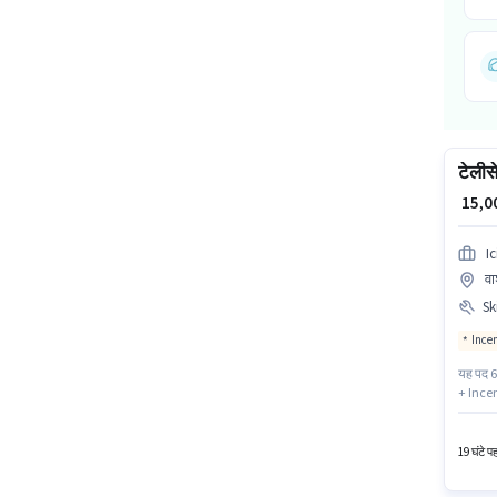
टेलीस
₹ 15,
I
वा
Ski
Ince
यह पद 6 
+ Incent
तमिल, ते
सप्ताह 
19 घंटे प