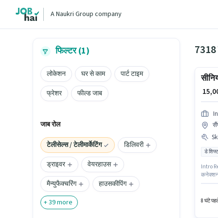
A Naukri Group company
7318 ट
फिल्टर (1)
लोकेशन
घर से काम
पार्ट टाइम
सीनिय
₹ 15,
फ्रेशर
फील्ड जाब
I
जाब रोल
सै
Ski
टेलीसेल्स / टेलीमार्केटिंग
डिलिवरी
डे शिफ्
ड्राइवर
वेयरहाउस
Intro Req
कनेक्शन
मैन्युफैक्चरिंग
हाउसकीपिंग
दस्तावेज
working 
8 घंटे पह
+
39
more