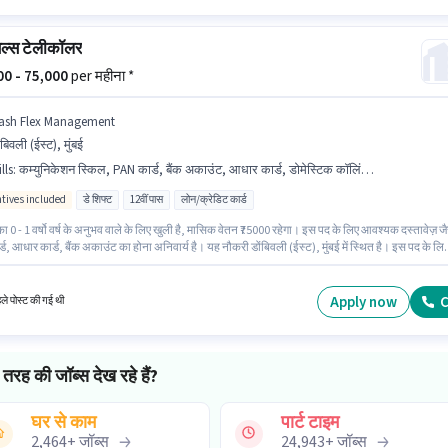
ेल्स टेलीकॉलर
000 - 75,000
per महीना *
ash Flex Management
ंबिवली (ईस्ट), मुंबई
lls
:
कम्युनिकेशन स्किल, PAN कार्ड, बैंक अकाउंट, आधार कार्ड, डोमेस्टिक कॉलिंग, आउटबाउंड/कोल्ड कॉलिंग
ntives included
डे शिफ्ट
12वीं पास
लोन/क्रेडिट कार्ड
ा 0 - 1 वर्षो वर्ष के अनुभव वाले के लिए खुली है, मासिक वेतन ₹75000 रहेगा। इस पद के लिए आवश्यक दस्तावेज़ जै
ड, आधार कार्ड, बैंक अकाउंट का होना अनिवार्य है। यह नौकरी डोंबिवली (ईस्ट), मुंबई में स्थित है। इस पद के लि
Incentives सैलरी उपलब्ध है। Cash Flex Management में टेलीसेल्स / टेलीमार्केटिंग श्रेणी में टेली कॉलर 
जुड़ें। इस भूमिका के लिए आवेदक के पास डोमेस्टिक कॉलिंग, आउटबाउंड/कोल्ड कॉलिंग, कम्युनिकेशन स्किल जैसी
 होनी चाहिए।
Apply now
C
हले पोस्ट की गई थी
तरह की जॉब्स देख रहे हैं?
घर से काम
पार्ट टाइम
2,464
+
जॉब्स
24,943
+
जॉब्स