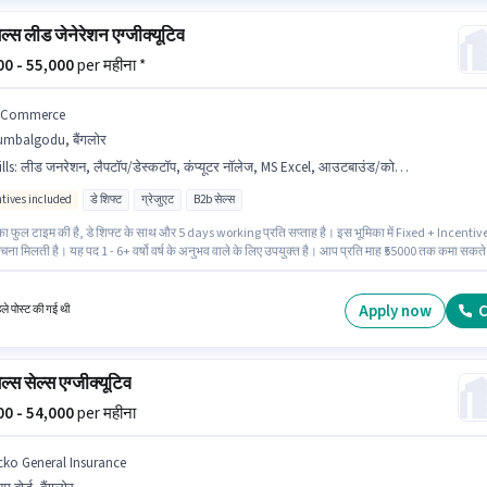
ल्स लीड जेनेरेशन एग्जीक्यूटिव
000 - 55,000
per महीना *
 Commerce
umbalgodu, बैंगलोर
lls
:
लीड जनरेशन, लैपटॉप/डेस्कटॉप, कंप्यूटर नॉलेज, MS Excel, आउटबाउंड/कोल्ड कॉलिंग, डोमेस्टिक कॉलिंग, इंटरनेशनल कॉलिंग, इंटरनेट कनेक्शन, वायरिंग, कम्युनिकेशन स्किल
ntives included
डे शिफ्ट
ग्रेजुएट
B2b सेल्स
का फुल टाइम की है, डे शिफ्ट के साथ और 5 days working प्रति सप्ताह है। इस भूमिका में Fixed + Incentiv
चना मिलती है। यह पद 1 - 6+ वर्षो वर्ष के अनुभव वाले के लिए उपयुक्त है। आप प्रति माह ₹55000 तक कमा सकते
भूमिका के साथ अतिरिक्त लाभ जैसे मील, इंश्योरेंस, PF, मेडिकल बेनिफिट्स भी मिलेंगे। E Commerce में टेलीसे
र्केटिंग श्रेणी में लीड जनरेशन एग्जीक्यूटिव के रूप में जुड़ें। इस भूमिका के लिए आवेदक के पास कंप्यूटर नॉलेज,
िक कॉलिंग, इंटरनेशनल कॉलिंग, लीड जनरेशन, MS Excel, आउटबाउंड/कोल्ड कॉलिंग, वायरिंग, कम्युनिकेशन
Apply now
C
हले पोस्ट की गई थी
ैसी स्किल्स होनी चाहिए।
ल्स सेल्स एग्जीक्यूटिव
000 - 54,000
per महीना
cko General Insurance