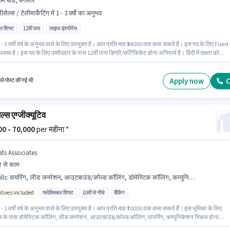
शम बोर्ड, बैंगलोर
ीसेल्स / टेलीमार्केटिंग में 1 - 3 वर्षो का अनुभव
ल शिफ्ट
12वीं पास
लाइफ इंश्योरेंस
- 3 वर्षो वर्ष के अनुभव वाले के लिए उपयुक्त है। आप प्रति माह ₹54000 तक कमा सकते हैं। इस पद के लिए Fixed
लब्ध है। इस पद के लिए उम्मीदवार के पास 12वीं पास डिग्री/सर्टिफिकेट होना अनिवार्य है। हिंदी में दक्षता को
ी जाएगी। यह वैकेंसी रेशम बोर्ड, बैंगलोर में है। Acko General Insurance टेलीसेल्स / टेलीमार्केटिंग श्रेणी में
्जीक्यूटिव पद के लिए सक्रिय रूप से हायर कर रहा है।
Apply now
C
हले पोस्ट की गई थी
ल्स एग्जीक्यूटिव
000 - 70,000
per महीना *
ats Associates
 से काम
lls
:
वायरिंग, लीड जनरेशन, आउटबाउंड/कोल्ड कॉलिंग, डोमेस्टिक कॉलिंग, कम्युनिकेशन स्किल
ntives included
फ्लेक्सिबल शिफ्ट
10वीं से नीचे
बैंकिंग
- 1 वर्षो वर्ष के अनुभव वाले के लिए उपयुक्त है। आप प्रति माह ₹70000 तक कमा सकते हैं। इस भूमिका के लिए
ार के पास डोमेस्टिक कॉलिंग, लीड जनरेशन, आउटबाउंड/कोल्ड कॉलिंग, वायरिंग, कम्युनिकेशन स्किल होना
य है। यह भूमिका फुल टाइम की है, फ्लेक्सिबल शिफ्ट के साथ और 6 days working प्रति सप्ताह है। इस पद के 