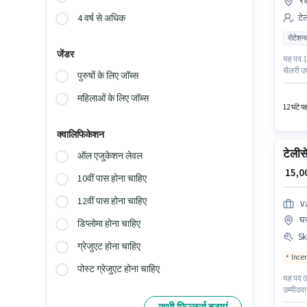
रे
टेल
4 वर्ष से अधिक
रोटेशन
जेंडर
यह पद 1 
सैलरी उप
पुरुषों के लिए जॉब्स
वरीयता द
सेल्स एग
महिलाओं के लिए जॉब्स
12 घंटे प
क्वालिफिकेशन
टेलीसे
ऑल एजुकेशन लेवल
₹ 15,
10वीं पास होना चाहिए
12वीं पास होना चाहिए
V
घर
डिप्लोमा होना चाहिए
Ski
ग्रेजुएट होना चाहिए
Ince
पोस्ट ग्रेजुएट होना चाहिए
यह पद 0 
उम्मीदव
अनिवार्