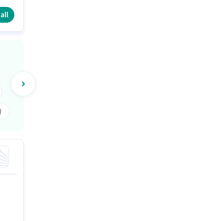
ंदी
all
)