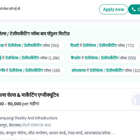
Incentives सैलरी उपलब्ध है। इस नौकरी के लिए 10वीं से नीचे योग्यता वाले उम्मीदवार आवेदन कर सकते हैं। हि
ता को वरीयता दी जाएगी।
Apply now
C
हले पोस्ट की गई थी
ेल्स / टेलीमार्केटिंग जॉब्स बाय पॉपुलर सिटीज़
एडा
में
टेलीसेल्स / टेलीमार्केटिंग
जॉब्स (502)
दिल्ली
में
टेलीसेल्स / टेलीमार्केटिंग
जॉब्स (771)
ई
में
टेलीसेल्स / टेलीमार्केटिंग
जॉब्स (1.26K)
बैंगलोर
में
टेलीसेल्स / टेलीमार्केटिंग
जॉब्स (555)
गाँव
में
टेलीसेल्स / टेलीमार्केटिंग
जॉब्स (165)
कोलकाता
में
टेलीसेल्स / टेलीमार्केटिंग
जॉब्स (312
ेटर नोएडा
में
टेलीसेल्स / टेलीमार्केटिंग
जॉब्स (61)
इंदौर
में
टेलीसेल्स / टेलीमार्केटिंग
जॉब्स (274)
ल्स सेल्स & मार्केटिंग एग्जीक्यूटिव
 मुंबई
में
टेलीसेल्स / टेलीमार्केटिंग
जॉब्स (267)
000 - 90,000
per महीना
ampangi Reality And Infrastructure
धापुर, हैदराबाद
(
मेट्रो स्टेशन के पास
)
lls
:
कंप्यूटर नॉलेज, लीड जनरेशन, आधार कार्ड, PAN कार्ड, आउटबाउंड/कोल्ड कॉलिंग, कम्युनिकेशन स्किल