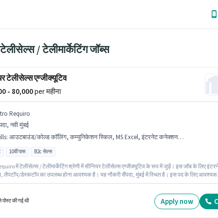
ेलीसेल्स / टेलीमार्केटिंग जॉब्स
र टेलीसेल्स एग्जीक्यूटिव
000 - 80,000
per महीना
ntro Requiro
ंपदा, नवी मुंबई
lls
:
आउटबाउंड/कोल्ड कॉलिंग, कम्युनिकेशन स्किल, MS Excel, इंटरनेट कनेक्शन, लैपटॉप/डेस्कटॉप, आधार कार्ड, वायरिंग, लीड जनरेशन, PAN कार्ड, कंप्यूटर नॉलेज, डोमेस्टिक कॉलिंग
ट
10वीं पास
B2c सेल्स
uiro में टेलीसेल्स / टेलीमार्केटिंग श्रेणी में सीनियर टेलीसेल्स एग्जीक्यूटिव के रूप में जुड़ें। इस जॉब के लिए इंटर
, लैपटॉप/डेस्कटॉप का उपलब्ध होना आवश्यक है। यह नौकरी सैंपदा, मुंबई में स्थित है। इस पद के लिए आवश्यक
़ जैसे PAN कार्ड, आधार कार्ड का होना अनिवार्य है। यह एक फुल टाइम भूमिका है, जिसमें डे शिफ्ट और 6 days
प्रति सप्ताह है। आवेदक को हिंदी, मराठी में धाराप्रवाह होना चाहिए।
Apply now
C
ले पोस्ट की गई थी