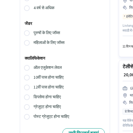
वा
स्
4 वर्ष से अधिक
इंसेंट
जेंडर
Livlong 
मराठी मे
पुरुषों के लिए जॉब्स
कार्ड, आ
चाहिए। 
महिलाओं के लिए जॉब्स
11 दिन पह
क्वालिफिकेशन
टेलीस
ऑल एजुकेशन लेवल
₹ 20,
10वीं पास होना चाहिए
12वीं पास होना चाहिए
G
था
डिप्लोमा होना चाहिए
स्
ग्रेजुएट होना चाहिए
डे शिफ्
पोस्ट ग्रेजुएट होना चाहिए
यह वैकेंस
वेरिफिके
डोमेस्टि