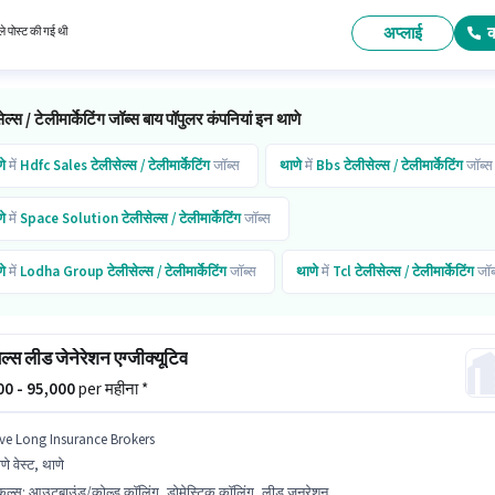
ाले के लिए उपयुक्त है। आप प्रति माह ₹25000 तक कमा सकते हैं। यह भूमिका फुल टाइम की है, डे शिफ्ट के साथ
ys working प्रति सप्ताह है।
अप्लाई
े पोस्ट की गई थी
ेल्स / टेलीमार्केटिंग जॉब्स बाय पॉपुलर कंपनियां इन थाणे
े
में
Hdfc Sales
टेलीसेल्स / टेलीमार्केटिंग
जॉब्स
थाणे
में
Bbs
टेलीसेल्स / टेलीमार्केटिंग
जॉब्स
े
में
Space Solution
टेलीसेल्स / टेलीमार्केटिंग
जॉब्स
े
में
Lodha Group
टेलीसेल्स / टेलीमार्केटिंग
जॉब्स
थाणे
में
Tcl
टेलीसेल्स / टेलीमार्केटिंग
जॉब
े
में
Teleperformance
टेलीसेल्स / टेलीमार्केटिंग
जॉब्स
ल्स लीड जेनेरेशन एग्जीक्यूटिव
े
में
Trovech Infotech
टेलीसेल्स / टेलीमार्केटिंग
जॉब्स
000 - 95,000
per महीना *
े
में
Nikhil
टेलीसेल्स / टेलीमार्केटिंग
जॉब्स
थाणे
में
Turtlemint
टेलीसेल्स / टेलीमार्केटिंग
जॉ
ive Long Insurance Brokers
णे वेस्ट, थाणे
किल्स
:
आउटबाउंड/कोल्ड कॉलिंग, डोमेस्टिक कॉलिंग, लीड जनरेशन