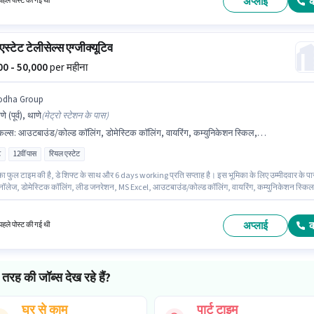
अप्लाई
हले पोस्ट की गई थी
स्टेट टेलीसेल्स एग्जीक्यूटिव
000 - 50,000
per महीना
odha Group
णे (पूर्व), थाणे
(
मेट्रो स्टेशन के पास
)
किल्स
:
आउटबाउंड/कोल्ड कॉलिंग, डोमेस्टिक कॉलिंग, वायरिंग, कम्युनिकेशन स्किल, कंप्यूटर नॉलेज, MS Excel, लीड जनरेशन
ट
12वीं पास
रियल एस्टेट
का फुल टाइम की है, डे शिफ्ट के साथ और 6 days working प्रति सप्ताह है। इस भूमिका के लिए उम्मीदवार के प
र नॉलेज, डोमेस्टिक कॉलिंग, लीड जनरेशन, MS Excel, आउटबाउंड/कोल्ड कॉलिंग, वायरिंग, कम्युनिकेशन स्किल
वार्य है। यह पद 1 - 3 वर्षो वर्ष के अनुभव वाले के लिए उपयुक्त है। आप प्रति माह ₹50000 तक कमा सकते हैं।
ंस, PF, मेडिकल बेनिफिट्स पद और कंपनी की नीतियों के अनुसार दिए जा सकते हैं। आवेदकों के पास कम से कम 12व
्री या सर्टिफिकेट होना चाहिए। इस पद के लिए Fixed सैलरी उपलब्ध है।
अप्लाई
हले पोस्ट की गई थी
तरह की जॉब्स देख रहे हैं?
घर से काम
पार्ट टाइम