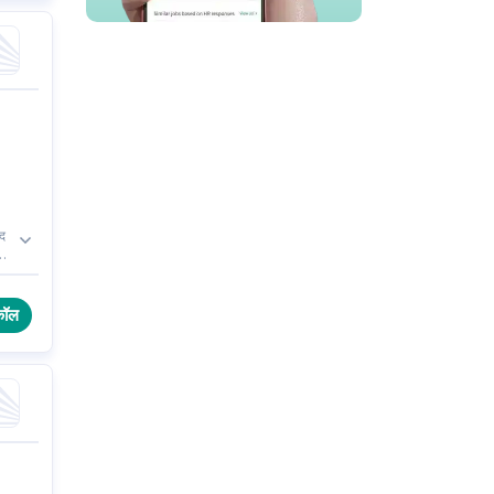
पद
ह
ं
कॉल