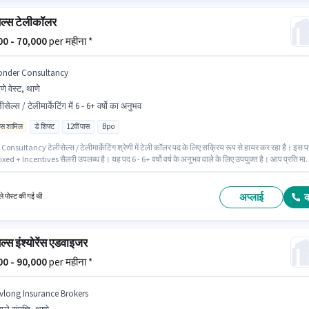
ेल्स टेलीकॉलर
000 - 70,000
per महीना *
onder Consultancy
णे वेस्ट, थाणे
ीसेल्स / टेलीमार्केटिंग में 6 - 6+ वर्षो का अनुभव
िव्स शामिल
डे शिफ्ट
12वीं पास
Bpo
onsultancy टेलीसेल्स / टेलीमार्केटिंग श्रेणी में टेली कॉलर पद के लिए सक्रिय रूप से हायर कर रहा है। इस 
ixed + Incentives सैलरी उपलब्ध है। यह पद 6 - 6+ वर्षो वर्ष के अनुभव वाले के लिए उपयुक्त है। आप प्रति मा
क कमा सकते हैं। इंश्योरेंस पद और कंपनी की नीतियों के अनुसार दिए जा सकते हैं। यह नौकरी थाणे वेस्ट, मुंबई मे
। इस पद के लिए उम्मीदवार के पास 12वीं पास डिग्री/सर्टिफिकेट होना अनिवार्य है।
अप्लाई
े पोस्ट की गई थी
ल्स इंश्योरेंस एडवाइजर
000 - 90,000
per महीना *
ivlong Insurance Brokers