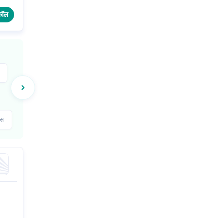
कॉल
्स
ब्स