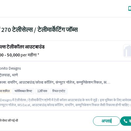
ें 270 टेलीसेल्स / टेलीमार्केटिंग जॉब्स
ेल्स टेलीकॉलर आउटबाउंड
000 - 50,000
per महीना *
onito Designs
्लिपाडा, थाणे
किल्स
:
वायरिंग, आउटबाउंड/कोल्ड कॉलिंग, कंप्यूटर नॉलेज, कम्युनिकेशन स्किल, MS Excel
िव्स शामिल
फ्लेक्सिबल शिफ्ट
12वीं पास
रियल एस्टेट
esigns में टेलीसेल्स / टेलीमार्केटिंग श्रेणी में टेली कॉलर आउटबाउंड के रूप में जुड़ें। इस भूमिका के लिए आवेद
कंप्यूटर नॉलेज, MS Excel, आउटबाउंड/कोल्ड कॉलिंग, वायरिंग, कम्युनिकेशन स्किल जैसी स्किल्स होनी चाहिए।
 पट्लिपाडा, मुंबई में स्थित है। इस भूमिका के साथ अतिरिक्त लाभ जैसे इंश्योरेंस, PF, मेडिकल बेनिफिट्स भी
 यह एक फुल टाइम भूमिका है, जिसमें फ्लेक्सिबल शिफ्ट और Others प्रति सप्ताह है। इस भूमिका में Fixed +
ves वेतन संरचना मिलती है।
अप्लाई
े पोस्ट की गई थी