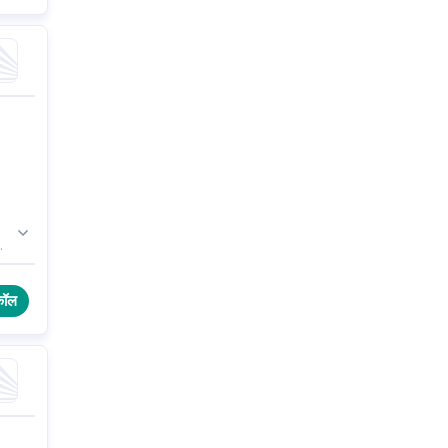
े
णे
कॉल