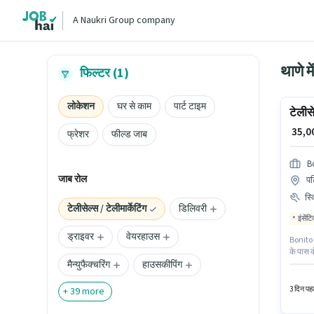
A Naukri Group company
थाणे म
फिल्टर (1)
लोकेशन
घर से काम
पार्ट टाइम
टेलीस
₹ 35,
फ्रेशर
फील्ड जाब
B
जाब रोल
पट
स्
टेलीसेल्स / टेलीमार्केटिंग
डिलिवरी
इंसेंट
ड्राइवर
वेयरहाउस
Bonito D
के पास 
मैन्युफैक्चरिंग
हाउसकीपिंग
यह नौकरी
मिलेंगे।
Incenti
3 दिन पहल
+
39
more