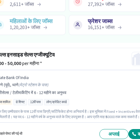
2,611
+
जॉब्स
27,392
+
जॉब्स
महिलाओं के लिए जॉब्स
फ्रेशर जाब्स
1,20,203
+
जॉब्स
16,151
+
जॉब्स
ेल्स इनसाइड सेल्स एग्जीक्यूटिव
000 - 50,000
per महीना *
tate Bank Of India
णे (पूर्व), थाणे
(
मेट्रो स्टेशन के पास
)
ीसेल्स / टेलीमार्केटिंग में 6 - 12 महीने का अनुभव
िव्स शामिल
डे शिफ्ट
12वीं पास
लोन/क्रेडिट कार्ड
 लिए उम्मीदवार के पास 12वीं पास डिग्री/सर्टिफिकेट होना अनिवार्य है। इस भूमिका में Fixed + Incentives वे
िलती है। यह पद 6 - 12 महीने वर्ष के अनुभव वाले के लिए उपयुक्त है। आप प्रति माह ₹50000 तक कमा सकते हैं।
ा के साथ अतिरिक्त लाभ जैसे इंश्योरेंस, PF, मेडिकल बेनिफिट्स भी मिलेंगे। यह वैकेंसी थाणे (पूर्व), मुंबई में है।
nk Of India टेलीसेल्स / टेलीमार्केटिंग श्रेणी में इनसाइड सेल्स एग्जीक्यूटिव पद के लिए सक्रिय रूप से हायर 
अप्लाई
हले पोस्ट की गई थी