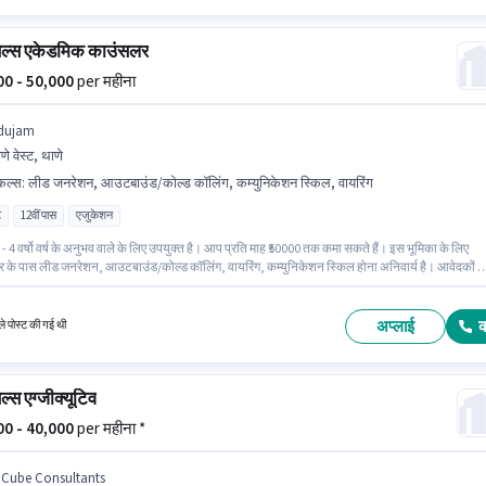
ेल्स एकेडमिक काउंसलर
000 - 50,000
per महीना
dujam
णे वेस्ट, थाणे
किल्स
:
लीड जनरेशन, आउटबाउंड/कोल्ड कॉलिंग, कम्युनिकेशन स्किल, वायरिंग
ट
12वीं पास
एजुकेशन
- 4 वर्षो वर्ष के अनुभव वाले के लिए उपयुक्त है। आप प्रति माह ₹50000 तक कमा सकते हैं। इस भूमिका के लिए
ार के पास लीड जनरेशन, आउटबाउंड/कोल्ड कॉलिंग, वायरिंग, कम्युनिकेशन स्किल होना अनिवार्य है। आवेदकों क
े कम 12वीं पास डिग्री या सर्टिफिकेट होना चाहिए। इस भूमिका में Fixed वेतन संरचना मिलती है। यह वैकेंसी था
ुंबई में है। यह भूमिका फुल टाइम की है, डे शिफ्ट के साथ और 6 days working प्रति सप्ताह है।
अप्लाई
े पोस्ट की गई थी
ल्स एग्जीक्यूटिव
000 - 40,000
per महीना *
 Cube Consultants