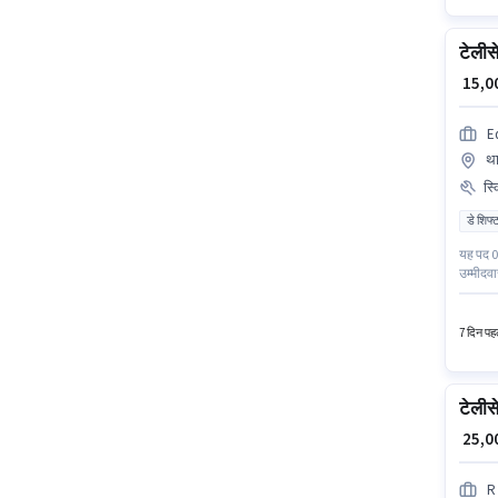
टेलीस
₹ 15,
E
था
स्
डे शिफ्
यह पद 0 
उम्मीदव
पास कम स
वेस्ट, म
7 दिन पहल
टेलीसे
₹ 25,
R