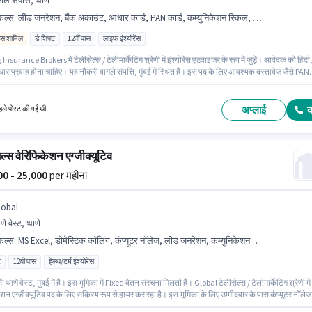
गले संपत्ति, थाणे
किल्स
:
लीड जनरेशन, बैंक अकाउंट, आधार कार्ड, PAN कार्ड, कम्युनिकेशन स्किल, वायरिंग
िव्स शामिल
डे शिफ्ट
12वीं पास
लाइफ इंश्योरेंस
Insurance Brokers में टेलीसेल्स / टेलीमार्केटिंग श्रेणी में इंश्योरेंस एडवाइजर के रूप में जुड़ें। आवेदक को हिंदी
ं धाराप्रवाह होना चाहिए। यह नौकरी वागले संपत्ति, मुंबई में स्थित है। इस पद के लिए आवश्यक दस्तावेज़ जैसे PAN
धार कार्ड, बैंक अकाउंट का होना अनिवार्य है। आवेदकों के पास कम से कम 12वीं पास डिग्री या सर्टिफिकेट होना
इस भूमिका के लिए आवेदक के पास लीड जनरेशन, वायरिंग, कम्युनिकेशन स्किल जैसी स्किल्स होनी चाहिए।
अप्लाई
ले पोस्ट की गई थी
ेल्स वेरिफिकेशन एग्जीक्यूटिव
000 - 25,000
per महीना
lobal
णे वेस्ट, थाणे
किल्स
:
MS Excel, डोमेस्टिक कॉलिंग, कंप्यूटर नॉलेज, लीड जनरेशन, कम्युनिकेशन स्किल, वायरिंग
ट
12वीं पास
हेल्थ/टर्म इंश्योरेंस
ी थाणे वेस्ट, मुंबई में है। इस भूमिका में Fixed वेतन संरचना मिलती है। Global टेलीसेल्स / टेलीमार्केटिंग श्रेणी में
शन एग्जीक्यूटिव पद के लिए सक्रिय रूप से हायर कर रहा है। इस भूमिका के लिए उम्मीदवार के पास कंप्यूटर नॉलेज
क कॉलिंग, लीड जनरेशन, MS Excel, वायरिंग, कम्युनिकेशन स्किल होना अनिवार्य है। यह पद 6 - 24 महीने वर्ष क