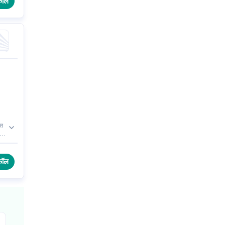
कॉल
ास
ीं
कॉल