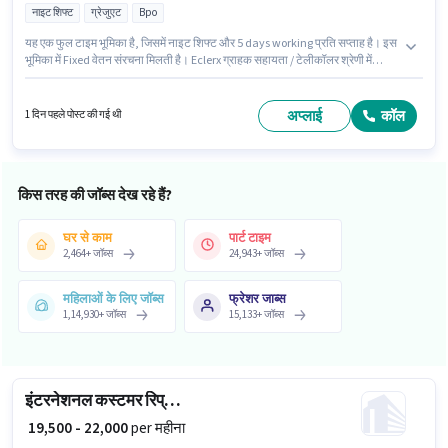
नाइट शिफ्ट
ग्रेजुएट
Bpo
यह एक फुल टाइम भूमिका है, जिसमें नाइट शिफ्ट और 5 days working प्रति सप्ताह है। इस
भूमिका में Fixed वेतन संरचना मिलती है। Eclerx ग्राहक सहायता / टेलीकॉलर श्रेणी में
इंटरनेशनल कस्टमर सपोर्ट एग्जीक्यूटिव पद के लिए सक्रिय रूप से हायर कर रहा है। इस
भूमिका के साथ अतिरिक्त लाभ जैसे कैब, इंश्योरेंस, PF, मेडिकल बेनिफिट्स भी मिलेंगे। यह
नौकरी थाणे वेस्ट, मुंबई में स्थित है। इस भूमिका के लिए आवेदक के पास इंटरनेशनल कॉलिंग,
अप्लाई
कॉल
1 दिन पहले पोस्ट की गई थी
नॉन-वॉयस/चैट प्रोसेस जैसी स्किल्स होनी चाहिए।
किस तरह की जॉब्स देख रहे हैं?
घर से काम
पार्ट टाइम
2,464
+
जॉब्स
24,943
+
जॉब्स
महिलाओं के लिए जॉब्स
फ्रेशर जाब्स
1,14,930
+
जॉब्स
15,133
+
जॉब्स
इंटरनेशनल कस्टमर रिप्रेजेंटेटिव
₹ 19,500 - 22,000
per महीना