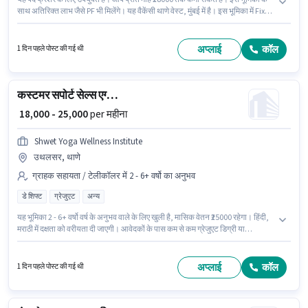
साथ अतिरिक्त लाभ जैसे PF भी मिलेंगे। यह वैकेंसी थाणे वेस्ट, मुंबई में है। इस भूमिका में Fixed
+ Incentives वेतन संरचना मिलती है। आवेदकों के पास कम से कम ग्रेजुएट डिग्री या
सर्टिफिकेट होना चाहिए। इस भूमिका के लिए उम्मीदवार के पास कंप्यूटर नॉलेज, डोमेस्टिक
कॉलिंग, इंटरनेशनल कॉलिंग होना अनिवार्य है।
अप्लाई
कॉल
1 दिन पहले पोस्ट की गई थी
कस्टमर सपोर्ट सेल्स एग्जीक्यूटिव
₹ 18,000 - 25,000
per महीना
Shwet Yoga Wellness Institute
उथलसर, थाणे
ग्राहक सहायता / टेलीकॉलर में 2 - 6+ वर्षो का अनुभव
डे शिफ्ट
ग्रेजुएट
अन्य
यह भूमिका 2 - 6+ वर्षो वर्ष के अनुभव वाले के लिए खुली है, मासिक वेतन ₹25000 रहेगा। हिंदी,
मराठी में दक्षता को वरीयता दी जाएगी। आवेदकों के पास कम से कम ग्रेजुएट डिग्री या
सर्टिफिकेट होना चाहिए। इस पद के लिए Fixed सैलरी उपलब्ध है। यह नौकरी उथलसर, मुंबई
में स्थित है। यह भूमिका फुल टाइम की है, डे शिफ्ट के साथ और 6 days working प्रति
सप्ताह है।
अप्लाई
कॉल
1 दिन पहले पोस्ट की गई थी