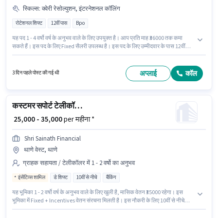
स्किल्स
:
क्वेरी रेसोल्युशन, इंटरनेशनल कॉलिंग
रोटेशनल शिफ्ट
12वीं पास
Bpo
यह पद 1 - 4 वर्षो वर्ष के अनुभव वाले के लिए उपयुक्त है। आप प्रति माह ₹36000 तक कमा
सकते हैं। इस पद के लिए Fixed सैलरी उपलब्ध है। इस पद के लिए उम्मीदवार के पास 12वीं
पास डिग्री/सर्टिफिकेट होना अनिवार्य है। इस भूमिका के लिए उम्मीदवार के पास इंटरनेशनल
कॉलिंग, क्वेरी रेसोल्युशन होना अनिवार्य है। यह नौकरी थाणे वेस्ट, मुंबई में स्थित है। इंश्योरेंस,
PF, मेडिकल बेनिफिट्स पद और कंपनी की नीतियों के अनुसार दिए जा सकते हैं।
अप्लाई
कॉल
3 दिन पहले पोस्ट की गई थी
कस्टमर सपोर्ट टेलीकॉलिंग टीम लीडर
₹ 25,000 - 35,000
per महीना *
Shri Sainath Financial
थाणे वेस्ट, थाणे
ग्राहक सहायता / टेलीकॉलर में 1 - 2 वर्षो का अनुभव
इंसेंटिव्स शामिल
डे शिफ्ट
10वीं से नीचे
बैंकिंग
यह भूमिका 1 - 2 वर्षो वर्ष के अनुभव वाले के लिए खुली है, मासिक वेतन ₹35000 रहेगा। इस
भूमिका में Fixed + Incentives वेतन संरचना मिलती है। इस नौकरी के लिए 10वीं से नीचे
योग्यता वाले उम्मीदवार आवेदन कर सकते हैं। यह नौकरी थाणे वेस्ट, मुंबई में स्थित है। SHRI
SAINATH FINANCIAL SERVICES में ग्राहक सहायता / टेलीकॉलर श्रेणी में टेली कॉलिंग