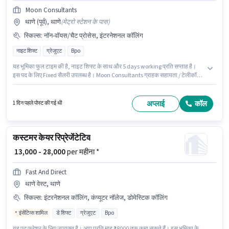
Moon Consultants
थाणे (पूर्व), थाणे
(
मेट्रो स्टेशन के पास
)
स्किल्स
:
नॉन-वॉयस/चैट प्रोसेस, इंटरनेशनल कॉलिंग
नाइट शिफ्ट
ग्रेजुएट
Bpo
यह भूमिका फुल टाइम की है, नाइट शिफ्ट के साथ और 5 days working प्रति सप्ताह है।
इस पद के लिए Fixed सैलरी उपलब्ध है। Moon Consultants ग्राहक सहायता / टेलीकॉलर
श्रेणी में इंटरनेशनल कस्टमर रिप्रेजेंटेटिव पद के लिए सक्रिय रूप से हायर कर रहा है। इस
भूमिका के साथ अतिरिक्त लाभ जैसे कैब, इंश्योरेंस, PF, मेडिकल बेनिफिट्स भी मिलेंगे। यह पद
0 - 2 वर्षो वर्ष के अनुभव वाले के लिए उपयुक्त है। आप प्रति माह ₹22000 तक कमा सकते हैं।
अप्लाई
कॉल
1 दिन पहले पोस्ट की गई थी
इस भूमिका के लिए आवेदक के पास इंटरनेशनल कॉलिंग, नॉन-वॉयस/चैट प्रोसेस जैसी स्किल्स
होनी चाहिए।
कस्टमर केयर रिप्रेजेंटेटिव
₹ 13,000 - 28,000
per महीना *
Fast And Direct
थाणे वेस्ट, थाणे
स्किल्स
:
इंटरनेशनल कॉलिंग, कंप्यूटर नॉलेज, डोमेस्टिक कॉलिंग
इंसेंटिव्स शामिल
डे शिफ्ट
ग्रेजुएट
Bpo
यह पद फ्रेशर के लिए उपयुक्त है। आप प्रति माह ₹28000 तक कमा सकते हैं। इस भूमिका के