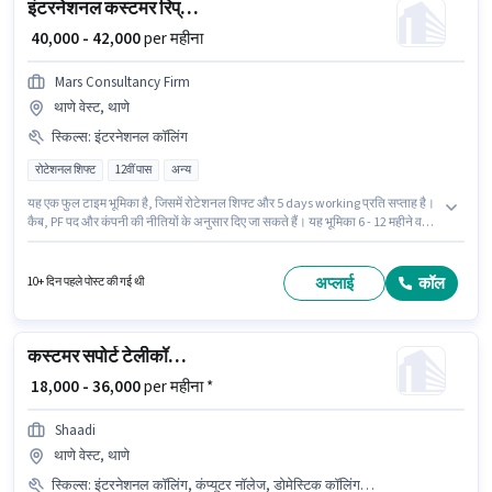
इंटरनेशनल कस्टमर रिप्रेजेंटेटिव
₹ 40,000 - 42,000
per महीना
Mars Consultancy Firm
थाणे वेस्ट, थाणे
स्किल्स
:
इंटरनेशनल कॉलिंग
रोटेशनल शिफ्ट
12वीं पास
अन्य
यह एक फुल टाइम भूमिका है, जिसमें रोटेशनल शिफ्ट और 5 days working प्रति सप्ताह है।
कैब, PF पद और कंपनी की नीतियों के अनुसार दिए जा सकते हैं। यह भूमिका 6 - 12 महीने वर्ष
के अनुभव वाले के लिए खुली है, मासिक वेतन ₹42000 रहेगा। इस भूमिका में Fixed वेतन संरचना
मिलती है। आवेदकों के पास कम से कम 12वीं पास डिग्री या सर्टिफिकेट होना चाहिए। इस
भूमिका के लिए उम्मीदवार के पास इंटरनेशनल कॉलिंग होना अनिवार्य है।
अप्लाई
कॉल
10+ दिन पहले पोस्ट की गई थी
कस्टमर सपोर्ट टेलीकॉलिंग असिस्टेंट
₹ 18,000 - 36,000
per महीना *
Shaadi
थाणे वेस्ट, थाणे
स्किल्स
:
इंटरनेशनल कॉलिंग, कंप्यूटर नॉलेज, डोमेस्टिक कॉलिंग, क्वेरी रेसोल्युशन, नॉन-वॉयस/चैट प्रोसेस