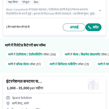
नाइट शिफ्ट
ग्रेजुएट
Bpo
Moon Consultants में ग्राहक सहायता / टेलीकॉलर श्रेणी में इंटरनेशनल कस्टमर
रिप्रेजेंटेटिव के रूप में जुड़ें। इस पद के लिए Fixed सैलरी उपलब्ध है। यह वैकेंसी मुंबरा, मुंबई में
है। इस भूमिका के साथ अतिरिक्त लाभ जैसे कैब, इंश्योरेंस, PF, मेडिकल बेनिफिट्स भी
मिलेंगे। आवेदकों के पास कम से कम ग्रेजुएट डिग्री या सर्टिफिकेट होना चाहिए। इस भूमिका के
लिए उम्मीदवार के पास डोमेस्टिक कॉलिंग, इंटरनेशनल कॉलिंग, नॉन-वॉयस/चैट प्रोसेस होना
अप्लाई
कॉल
1 दिन पहले पोस्ट की गई थी
अनिवार्य है।
थाणे में रिलेटेड कैटेगरी बाय जॉब्स
थाणे
में
टेलीसेल्स / टेलीमार्केटिंग
जॉब्स (256)
थाणे
में
सेल्स / बिज़नेस डेवलपमेंट
जॉब्स (
थाणे
में
फ़ील्ड सेल्स
जॉब्स (97)
थाणे
में
डिजिटल मार्केटिंग
जॉब्स (19)
थाणे
में
मार
इंटरनेशनल कस्टमर सपोर्ट एग्जीक्यूटिव
₹ 1,000 - 35,000
per महीना
Space Solution
थाणे वेस्ट, थाणे