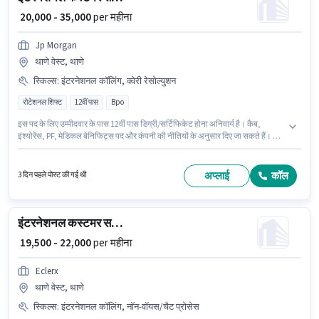
₹ 20,000 - 35,000
per महीना
Jp Morgan
थाणे वेस्ट, थाणे
स्किल्स
:
इंटरनेशनल कॉलिंग, क्वेरी रेसोल्युशन
रोटेशनल शिफ्ट
12वीं पास
Bpo
इस पद के लिए उम्मीदवार के पास 12वीं पास डिग्री/सर्टिफिकेट होना अनिवार्य है। कैब,
इंश्योरेंस, PF, मेडिकल बेनिफिट्स पद और कंपनी की नीतियों के अनुसार दिए जा सकते हैं। Jp
Morgan ग्राहक सहायता / टेलीकॉलर श्रेणी में इंटरनेशनल कस्टमर सपोर्ट एग्जीक्यूटिव पद
के लिए सक्रिय रूप से हायर कर रहा है। इस भूमिका के लिए आवेदक के पास इंटरनेशनल
कॉलिंग, क्वेरी रेसोल्युशन जैसी स्किल्स होनी चाहिए। यह नौकरी थाणे वेस्ट, मुंबई में स्थित है।
अप्लाई
कॉल
3 दिन पहले पोस्ट की गई थी
इस भूमिका में Fixed वेतन संरचना मिलती है।
इंटरनेशनल कस्टमर सपोर्ट एग्जीक्यूटिव
₹ 19,500 - 22,000
per महीना
Eclerx
थाणे वेस्ट, थाणे
स्किल्स
:
इंटरनेशनल कॉलिंग, नॉन-वॉयस/चैट प्रोसेस