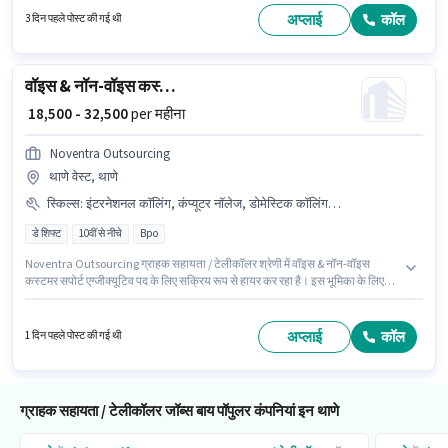
टीम लीडर के रूप में जुड़ें। यह भूमिका फुल टाइम की है, डे शिफ्ट के साथ और 6 days
अप्लाई
कॉल
3 दिन पहले पोस्ट की गई थी
working प्रति सप्ताह है।
वॉइस & नॉन-वॉइस कस्टमर सपोर्ट एग्जीक्यूटिव
₹ 18,500 - 32,500
per महीना
Noventra Outsourcing
थाणे वेस्ट, थाणे
स्किल्स
:
इंटरनेशनल कॉलिंग, कंप्यूटर नॉलेज, डोमेस्टिक कॉलिंग, नॉन-वॉयस/चैट प्रोसेस
डे शिफ्ट
10वीं से नीचे
Bpo
Noventra Outsourcing ग्राहक सहायता / टेलीकॉलर श्रेणी में वॉइस & नॉन-वॉइस
कस्टमर सपोर्ट एग्जीक्यूटिव पद के लिए सक्रिय रूप से हायर कर रहा है। इस भूमिका के लिए
आवेदक के पास कंप्यूटर नॉलेज, डोमेस्टिक कॉलिंग, इंटरनेशनल कॉलिंग, नॉन-वॉयस/चैट
प्रोसेस जैसी स्किल्स होनी चाहिए। यह वैकेंसी थाणे वेस्ट, मुंबई में है। इस भूमिका के साथ
अतिरिक्त लाभ जैसे कैब, मील, इंश्योरेंस, PF, मेडिकल बेनिफिट्स भी मिलेंगे। यह भूमिका 0 - 2
अप्लाई
कॉल
1 दिन पहले पोस्ट की गई थी
वर्षो वर्ष के अनुभव वाले के लिए खुली है, मासिक वेतन ₹32500 रहेगा। इस भूमिका में Fixed वेतन
संरचना मिलती है।
ग्राहक सहायता / टेलीकॉलर जॉब्स बाय पॉपुलर कंपनियां इन थाणे