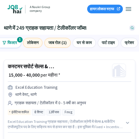
A Naukri Group
हायर लोकल स्टाफ
company
थाणे में 249 ग्राहक सहायता / टेलीकॉलर जॉब्स
1
फिल्टर
लोकेशन
जाब रोल (1)
घर से काम
पार्ट टाइम
फ्रेशर
कस्टमर सपोर्ट सेल्स & मार्केटिंग एग्जीक्यूटिव
₹ 15,000 - 40,000
per महीना *
Excel Education Training
थाणे वेस्ट, थाणे
ग्राहक सहायता / टेलीकॉलर में 0 - 5 वर्षो का अनुभव
इंसेंटिव्स शामिल
डे शिफ्ट
12वीं पास
Fmcg
Excel Education Training ग्राहक सहायता / टेलीकॉलर श्रेणी में सेल्स & मार्केटिंग
एग्जीक्यूटिव पद के लिए सक्रिय रूप से हायर कर रहा है। इस भूमिका में Fixed + Incentives
वेतन संरचना मिलती है। यह वैकेंसी थाणे वेस्ट, मुंबई में है। इस पद के लिए उम्मीदवार के पास
12वीं पास डिग्री/सर्टिफिकेट होना अनिवार्य है। यह पद 0 - 5 वर्षो वर्ष के अनुभव वाले के लिए