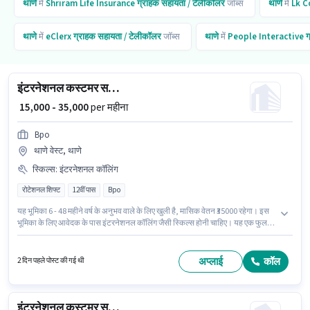
थाणे
में
Shriram Life Insurance
ग्राहक सहायता / टेलीकॉलर
जॉब्स
थाणे
में
Lk C
थाणे
में
eClerx
ग्राहक सहायता / टेलीकॉलर
जॉब्स
थाणे
में
People Interactive
ग
इंटरनेशनल कस्टमर सपोर्ट एग्जीक्यूटिव
₹ 15,000 - 35,000
per महीना
Bpo
थाणे वेस्ट, थाणे
स्किल्स
:
इंटरनेशनल कॉलिंग
रोटेशनल शिफ्ट
12वीं पास
Bpo
यह भूमिका 6 - 48 महीने वर्ष के अनुभव वाले के लिए खुली है, मासिक वेतन ₹35000 रहेगा। इस
भूमिका के लिए आवेदक के पास इंटरनेशनल कॉलिंग जैसी स्किल्स होनी चाहिए। यह एक फुल
टाइम भूमिका है, जिसमें रोटेशनल शिफ्ट और 5 days working प्रति सप्ताह है। इस भूमिका
के साथ अतिरिक्त लाभ जैसे कैब, PF भी मिलेंगे। इस पद के लिए उम्मीदवार के पास 12वीं पास
डिग्री/सर्टिफिकेट होना अनिवार्य है। इस भूमिका में Fixed वेतन संरचना मिलती है।
अप्लाई
कॉल
2 दिन पहले पोस्ट की गई थी
इंटरनेशनल कस्टमर सपोर्ट एग्जीक्यूटिव