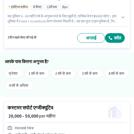
इंसेंटिव्स शामिल
डे शिफ्ट
12वीं पास
Bpo
यह भूमिका 6 - 60 महीने वर्ष के अनुभव वाले के लिए खुली है, मासिक वेतन ₹36000 रहेगा। इस
भूमिका में Fixed + Incentives वेतन संरचना मिलती है। यह एक फुल टाइम भूमिका है, जिसमें
डे शिफ्ट और 6 days working प्रति सप्ताह है। इस भूमिका के लिए आवेदक के पास कंप्यूटर
नॉलेज, डोमेस्टिक कॉलिंग, इंटरनेशनल कॉलिंग, क्वेरी रेसोल्युशन, नॉन-वॉयस/चैट प्रोसेस
जैसी स्किल्स होनी चाहिए। Shaadi ग्राहक सहायता / टेलीकॉलर श्रेणी में टेली कॉलिंग
अप्लाई
कॉल
3 दिन पहले पोस्ट की गई थी
असिस्टेंट पद के लिए सक्रिय रूप से हायर कर रहा है। इस भूमिका के साथ अतिरिक्त लाभ जैसे
PF भी मिलेंगे।
आपके पास कितना अनुभव है?
फ्रेशर
1 वर्ष से कम
2 वर्ष से कम
3 वर्ष से कम
4 वर्ष से कम
4 वर्ष से अधिक
कस्टमर सपोर्ट एग्जीक्यूटिव
₹ 20,000 - 50,000
per महीना
Honest Hire