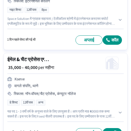
स्किल्स
:
इंटरनेशनल कॉलिंग
नाइट शिफ्ट
12वीं पास
Bpo
Space Solution में ग्राहक सहायता / टेलीकॉलर श्रेणी में इंटरनेशनल कस्टमर सपोर्ट
एग्जीक्यूटिव के रूप में जुड़ें। इस भूमिका के लिए उम्मीदवार के पास इंटरनेशनल कॉलिंग होना
अनिवार्य है। यह वैकेंसी थाणे वेस्ट, मुंबई में है। इस भूमिका में Fixed वेतन संरचना मिलती है।
इस पद के लिए उम्मीदवार के पास 12वीं पास डिग्री/सर्टिफिकेट होना अनिवार्य है। कैब, PF,
मेडिकल बेनिफिट्स पद और कंपनी की नीतियों के अनुसार दिए जा सकते हैं।
अप्लाई
कॉल
1 दिन पहले पोस्ट की गई थी
ईमेल & चैट प्रोसेस एग्जीक्यूटिव
₹ 35,000 - 40,000
per महीना
Kserve
वागले संपत्ति, थाणे
स्किल्स
:
नॉन-वॉयस/चैट प्रोसेस, कंप्यूटर नॉलेज
डे शिफ्ट
12वीं पास
अन्य
यह पद 1 - 3 वर्षो वर्ष के अनुभव वाले के लिए उपयुक्त है। आप प्रति माह ₹40000 तक कमा
सकते हैं। इस पद के लिए Fixed सैलरी उपलब्ध है। इस पद के लिए उम्मीदवार के पास 12वीं
पास डिग्री/सर्टिफिकेट होना अनिवार्य है। इस भूमिका के साथ अतिरिक्त लाभ जैसे PF भी
मिलेंगे। यह नौकरी वागले संपत्ति, मुंबई में स्थित है। इस भूमिका के लिए आवेदक के पास कंप्यूटर