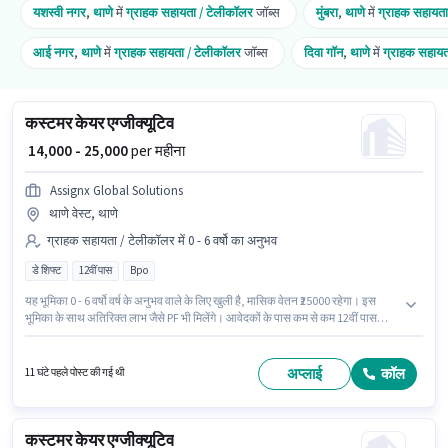
यशस्वी नगर
,
थाणे
में
ग्राहक सहायता / टेलीकॉलर
जॉब्स
मुंबरा
,
थाणे
में
ग्राहक सहायता
आई नगर
,
थाणे
में
ग्राहक सहायता / टेलीकॉलर
जॉब्स
दिवा गॉन
,
थाणे
में
ग्राहक सहायत
कस्टमर केयर एग्जीक्यूटिव
₹ 14,000 - 25,000
per महीना
Assignx Global Solutions
थाणे वेस्ट, थाणे
ग्राहक सहायता / टेलीकॉलर में 0 - 6 वर्षो का अनुभव
डे शिफ्ट
12वीं पास
Bpo
यह भूमिका 0 - 6 वर्षो वर्ष के अनुभव वाले के लिए खुली है, मासिक वेतन ₹25000 रहेगा। इस
भूमिका के साथ अतिरिक्त लाभ जैसे PF भी मिलेंगे। आवेदकों के पास कम से कम 12वीं पास
डिग्री या सर्टिफिकेट होना चाहिए। इस भूमिका में Fixed वेतन संरचना मिलती है। यह एक फुल
टाइम भूमिका है, जिसमें डे शिफ्ट और 6 days working प्रति सप्ताह है। यह वैकेंसी थाणे
वेस्ट, मुंबई में है।
अप्लाई
कॉल
11 घंटे पहले पोस्ट की गई थी
कस्टमर केयर एग्जीक्यूटिव