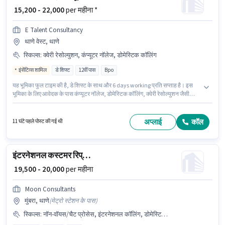
₹ 15,200 - 22,000
per महीना *
E Talent Consultancy
थाणे वेस्ट, थाणे
स्किल्स
:
क्वेरी रेसोल्युशन, कंप्यूटर नॉलेज, डोमेस्टिक कॉलिंग
इंसेंटिव्स शामिल
डे शिफ्ट
12वीं पास
Bpo
यह भूमिका फुल टाइम की है, डे शिफ्ट के साथ और 6 days working प्रति सप्ताह है। इस
भूमिका के लिए आवेदक के पास कंप्यूटर नॉलेज, डोमेस्टिक कॉलिंग, क्वेरी रेसोल्युशन जैसी
स्किल्स होनी चाहिए। यह पद 0 - 1 वर्षो वर्ष के अनुभव वाले के लिए उपयुक्त है। आप प्रति माह
₹22000 तक कमा सकते हैं। कैब, इंश्योरेंस, PF, मेडिकल बेनिफिट्स पद और कंपनी की नीतियों
के अनुसार दिए जा सकते हैं। आवेदकों के पास कम से कम 12वीं पास डिग्री या सर्टिफिकेट होना
अप्लाई
कॉल
11 घंटे पहले पोस्ट की गई थी
चाहिए। इस पद के लिए Fixed + Incentives सैलरी उपलब्ध है।
इंटरनेशनल कस्टमर रिप्रेजेंटेटिव
₹ 19,500 - 20,000
per महीना
Moon Consultants
मुंबरा, थाणे
(
मेट्रो स्टेशन के पास
)
स्किल्स
:
नॉन-वॉयस/चैट प्रोसेस, इंटरनेशनल कॉलिंग, डोमेस्टिक कॉलिंग