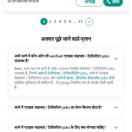
नॉलेज, नॉन-वॉयस/चैट प्रोसेस जैसी स्किल्स होनी चाहिए।
अप्लाई
कॉल
10+ दिन पहले पोस्ट की गई थी
1
2
3
4
5
6
13
...
अक्सर पूछे जाने वाले प्रश्न
अभी थाणे में कौन-कौन सी verified ग्राहक सहायता / टेलीकॉलर jobs
उपलब्ध हैं?
Ans:
Job Hai पर थाणे में 249+ active ग्राहक सहायता / टेलीकॉलर jobs
उपलब्ध हैं, जिनमें
थाणे में टेलीसेल्स / टेलीमार्केटिंग jobs
, थाणे में ग्राहक
सहायता / टेलीकॉलर jobs और
थाणे में सेल्स / बिज़नेस डेवलपमेंट jobs
जैसी
संबंधित भूमिकाएं भी शामिल हैं। ये listings नियमित रूप से अपडेट होती रहती
हैं।
थाणे में ग्राहक सहायता / टेलीकॉलर jobs का वेतन कितना होता है?
थाणे में ग्राहक सहायता / टेलीकॉलर jobs के लिए क्या योग्यता चाहिए?