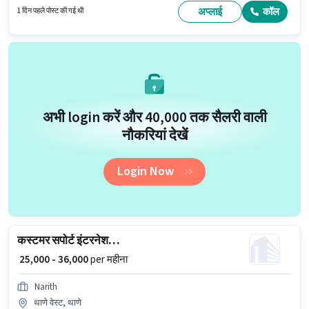
उपयुक्त है। आप प्रति माह ₹40000 तक कमा सकते हैं। यह भूमिका फुल टाइम की है, डे शिफ्ट
अप्लाई
कॉल
1 दिन पहले पोस्ट की गई थी
के साथ और 6 days working प्रति सप्ताह है।
अभी login करें और ₹40,000 तक सैलरी वाली
नौकरियां देखें
Login Now
कस्टमर सपोर्ट इंटरनेशनल BPO एग्जीक्यूटिव
₹ 25,000 - 36,000
per महीना
Narith
थाणे वेस्ट, थाणे