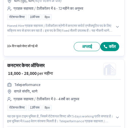
थाणे (पूर्व), थाणे
(
मेट्रो स्टेशन के पास
)
ग्राहक सहायता / टेलीकॉलर में 6 - 72 महीने का अनुभव
रोटेशनल शिफ्ट
10वीं पास
Bpo
Honest Hire ग्राहक सहायता / टेलीकॉलर श्रेणी में कस्टमर सपोर्ट एग्जीक्यूटिव पद के लिए
सक्रिय रूप से हायर कर रहा है। इस पद के लिए Fixed सैलरी उपलब्ध है। यह नौकरी थाणे
(पूर्व), मुंबई में स्थित है। PF पद और कंपनी की नीतियों के अनुसार दिए जा सकते हैं। आवेदकों
के पास कम से कम 10वीं पास डिग्री या सर्टिफिकेट होना चाहिए। यह भूमिका फुल टाइम की है,
रोटेशनल शिफ्ट के साथ और 6 days working प्रति सप्ताह है।
अप्लाई
कॉल
10+ दिन पहले पोस्ट की गई थी
कस्टमर केयर ऑफिसर
₹ 18,000 - 28,000
per महीना
Teleperformance
वागले संपत्ति, थाणे
ग्राहक सहायता / टेलीकॉलर में 0 - 4 वर्षो का अनुभव
रोटेशनल शिफ्ट
12वीं पास
Bpo
यह एक फुल टाइम भूमिका है, जिसमें रोटेशनल शिफ्ट और 5 days working प्रति सप्ताह है।
इस भूमिका में Fixed वेतन संरचना मिलती है। Teleperformance ग्राहक सहायता /
टेलीकॉलर श्रेणी में कस्टमर केयर ऑफिसर पद के लिए सक्रिय रूप से हायर कर रहा है। यह