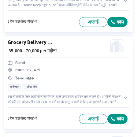
उपलब्ध है। House Keeping House में हाउसकीपिंग श्रेणी में मेड के रूप में जुड़ें। इंश्योरेंस,
मेडिकल बेनिफिट्स पद और कंपनी की नीतियों के अनुसार दिए जा सकते हैं। यह नौकरी थाणे
(पूर्व), मुंबई में स्थित है। इस भूमिका के लिए आवेदक के पास हाउस क्लीनिंग, किचन क्लीनिंग,
रूम/बेड मेकिंग, डस्टिंग/ क्लीनिंग जैसी स्किल्स होनी चाहिए।
अप्लाई
कॉल
3 दिन पहले पोस्ट की गई थी
Grocery Delivery Boy
₹ 35,000 - 70,000
per महीना
Blinkit
रनवाल नगर, थाणे
स्किल्स
:
बाइक
डे शिफ्ट
10वीं से नीचे
इस नौकरी के लिए 10वीं से नीचे योग्यता वाले उम्मीदवार आवेदन कर सकते हैं। अंग्रेजी में दक्षता
को वरीयता दी जाएगी। यह पद 0 - 6 वर्षो वर्ष के अनुभव वाले के लिए उपयुक्त है। आप प्रति माह
₹70000 तक कमा सकते हैं। इस जॉब के लिए बाइक का उपलब्ध होना आवश्यक है। Blinkit में
डिलिवरी श्रेणी में Grocery Delivery Boy के रूप में जुड़ें। इस पद के लिए Fixed सैलरी
उपलब्ध है।
अप्लाई
कॉल
3 दिन पहले पोस्ट की गई थी