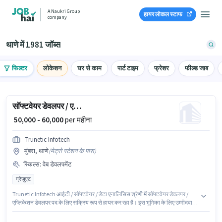
A Naukri Group
हायर लोकल स्टाफ
company
थाणे में 1981 जॉब्स
फिल्टर
लोकेशन
घर से काम
पार्ट टाइम
फ्रेशर
फील्ड जाब
सॉफ्टवेयर डेवलपर / एप्लिकेशन डेवलपर
₹ 50,000 - 60,000
per महीना
Trunetic Infotech
मुंबरा, थाणे
(
मेट्रो स्टेशन के पास
)
स्किल्स
:
वेब डेवलपमेंट
ग्रेजुएट
Trunetic Infotech आईटी / सॉफ्टवेयर / डेटा एनालिसिस श्रेणी में सॉफ्टवेयर डेवलपर /
एप्लिकेशन डेवलपर पद के लिए सक्रिय रूप से हायर कर रहा है। इस भूमिका के लिए उम्मीदवार
के पास वेब डेवलपमेंट होना अनिवार्य है। यह पद 3 - 5 वर्षो वर्ष के अनुभव वाले के लिए उपयुक्त
है। आप प्रति माह ₹60000 तक कमा सकते हैं। इस भूमिका में Fixed वेतन संरचना मिलती है।