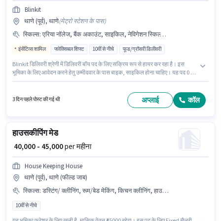
Blinkit
थाणे (पूर्व), थाणे
(
मेट्रो स्टेशन के पास
)
स्किल्स
:
एरिया नॉलेज, बैंक अकाउंट, साइकिल, नेविगेशन स्किल्स, PAN कार्ड, बाइक, आधार कार्ड
इंसेंटिव्स शामिल
फ्लेक्सिबल शिफ्ट
10वीं से नीचे
फूड/ग्रॉसरी डिलीवरी
Blinkit डिलिवरी श्रेणी में डिलिवरी बॉय पद के लिए सक्रिय रूप से हायर कर रहा है। इस
भूमिका के लिए आवेदन करने हेतु उम्मीदवार के पास बाइक, साइकिल होना चाहिए। यह पद 0 - 6
महीने वर्ष के अनुभव वाले के लिए उपयुक्त है। आप प्रति माह ₹78000 तक कमा सकते हैं। इस
भूमिका के साथ अतिरिक्त लाभ जैसे इंश्योरेंस, मेडिकल बेनिफिट्स भी मिलेंगे। यह नौकरी थाणे
(पूर्व), मुंबई में स्थित है। इस भूमिका में Fixed + Incentives वेतन संरचना मिलती है।
अप्लाई
कॉल
3 दिन पहले पोस्ट की गई थी
हाउसकीपिंग मेड
₹ 40,000 - 45,000
per महीना
House Keeping House
थाणे (पूर्व), थाणे (फील्ड जाब)
स्किल्स
:
डस्टिंग/ क्लीनिंग, रूम/बेड मेकिंग, किचन क्लीनिंग, हाउस क्लीनिंग
10वीं से नीचे
यह भूमिका फ्रेशर के लिए खुली है, मासिक वेतन ₹45000 रहेगा। इस पद के लिए Fixed सैलरी