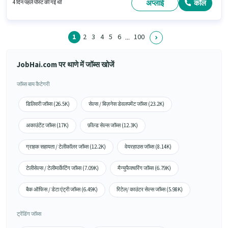
अप्लाई
कॉल
4 दिन पहले पोस्ट की गई थी
1
2
3
4
5
6
100
...
JobHai.com पर थाणे में जॉब्स खोजें
जॉब्स बाय कैटेगरी
डिलिवरी जॉब्स (26.5K)
सेल्स / बिज़नेस डेवलपमेंट जॉब्स (23.2K)
अकाउंटेंट जॉब्स (17K)
फ़ील्ड सेल्स जॉब्स (12.3K)
ग्राहक सहायता / टेलीकॉलर जॉब्स (12.2K)
वेयरहाउस जॉब्स (8.14K)
टेलीसेल्स / टेलीमार्केटिंग जॉब्स (7.09K)
मैन्युफैक्चरिंग जॉब्स (6.79K)
बैक ऑफिस / डेटा एंट्री जॉब्स (6.49K)
रिटेल/ काउंटर सेल्स जॉब्स (5.98K)
ट्रेंडिंग जॉब्स