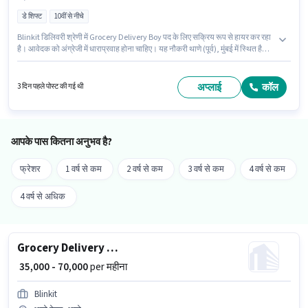
डे शिफ्ट
10वीं से नीचे
Blinkit डिलिवरी श्रेणी में Grocery Delivery Boy पद के लिए सक्रिय रूप से हायर कर रहा
है। आवेदक को अंग्रेजी में धाराप्रवाह होना चाहिए। यह नौकरी थाणे (पूर्व), मुंबई में स्थित है।
इस जॉब के लिए बाइक का उपलब्ध होना आवश्यक है। यह एक फुल टाइम / पार्ट टाइम भूमिका
है, जिसमें डे शिफ्ट और 6 days working प्रति सप्ताह है। इस भूमिका में Fixed वेतन संरचना
मिलती है।
अप्लाई
कॉल
3 दिन पहले पोस्ट की गई थी
आपके पास कितना अनुभव है?
फ्रेशर
1 वर्ष से कम
2 वर्ष से कम
3 वर्ष से कम
4 वर्ष से कम
4 वर्ष से अधिक
Grocery Delivery Boy
₹ 35,000 - 70,000
per महीना
Blinkit