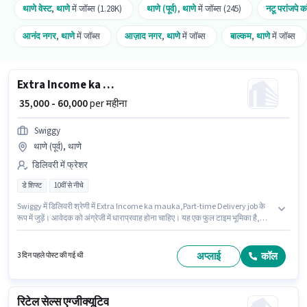
थाणे वेस्ट
,
थाणे
में जॉब्स (1.28K)
थाणे (पूर्व)
,
थाणे
में जॉब्स (245)
नटू परांजपे 
आनंद नगर
,
थाणे
में जॉब्स
आज़ाद नगर
,
थाणे
में जॉब्स
बाल्कम
,
थाणे
में जॉब्स
Extra Income ka mauka,Part-time Delivery job
₹ 35,000 - 60,000
per महीना
Swiggy
थाणे (पूर्व), थाणे
डिलिवरी में फ्रेशर
डे शिफ्ट
10वीं से नीचे
Swiggy में डिलिवरी श्रेणी में Extra Income ka mauka,Part-time Delivery job के
रूप में जुड़ें। आवेदक को अंग्रेजी में धाराप्रवाह होना चाहिए। यह एक फुल टाइम भूमिका है,
जिसमें डे शिफ्ट और 6 days working प्रति सप्ताह है। इस भूमिका में Fixed वेतन संरचना
मिलती है। 10वीं से नीचे योग्यता वाले उम्मीदवार इस भूमिका के लिए उपयुक्त हैं। यह वैकेंसी
थाणे (पूर्व), मुंबई में है।
अप्लाई
कॉल
3 दिन पहले पोस्ट की गई थी
रिटेल सेल्स एग्जीक्यूटिव