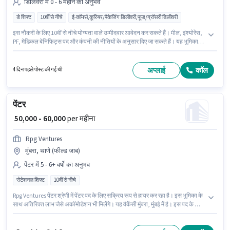
डिलिवरी में 0 - 6 महीने का अनुभव
डे शिफ्ट
10वीं से नीचे
ई-कॉमर्स,कूरियर/पैकेजिंग डिलीवरी,फूड/ग्रॉसरी डिलीवरी
इस नौकरी के लिए 10वीं से नीचे योग्यता वाले उम्मीदवार आवेदन कर सकते हैं। मील, इंश्योरेंस,
PF, मेडिकल बेनिफिट्स पद और कंपनी की नीतियों के अनुसार दिए जा सकते हैं। यह भूमिका
फुल टाइम / पार्ट टाइम की है, डे शिफ्ट के साथ और 6 days working प्रति सप्ताह है। इस
पद के लिए Fixed सैलरी उपलब्ध है। यह नौकरी थाणे (पूर्व), मुंबई में स्थित है। यह भूमिका 0 - 6
महीने वर्ष के अनुभव वाले के लिए खुली है, मासिक वेतन ₹53000 रहेगा।
अप्लाई
कॉल
4 दिन पहले पोस्ट की गई थी
पेंटर
₹ 50,000 - 60,000
per महीना
Rpg Ventures
मुंबरा, थाणे (फील्ड जाब)
पेंटर में 5 - 6+ वर्षो का अनुभव
रोटेशनल शिफ्ट
10वीं से नीचे
Rpg Ventures पेंटर श्रेणी में पेंटर पद के लिए सक्रिय रूप से हायर कर रहा है। इस भूमिका के
साथ अतिरिक्त लाभ जैसे अकॉमोडेशन भी मिलेंगे। यह वैकेंसी मुंबरा, मुंबई में है। इस पद के लिए
Fixed सैलरी उपलब्ध है। 10वीं से नीचे योग्यता वाले उम्मीदवार इस भूमिका के लिए उपयुक्त हैं।
यह भूमिका 5 - 6+ वर्षो वर्ष के अनुभव वाले के लिए खुली है, मासिक वेतन ₹60000 रहेगा।