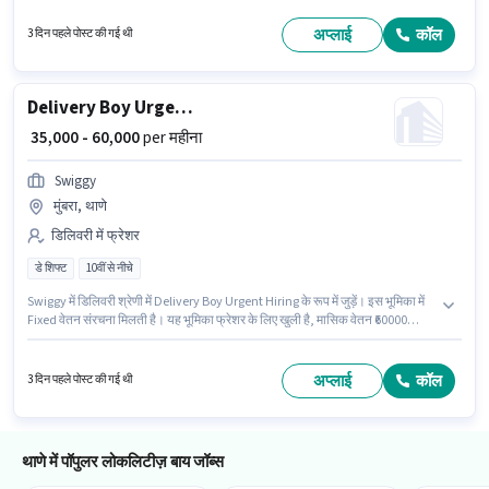
working प्रति सप्ताह है। Swiggy में डिलिवरी श्रेणी में Urgent
Requirement,Delivery Partner के रूप में जुड़ें।
अप्लाई
कॉल
3 दिन पहले पोस्ट की गई थी
Delivery Boy Urgent Hiring
₹ 35,000 - 60,000
per महीना
Swiggy
मुंबरा, थाणे
डिलिवरी में फ्रेशर
डे शिफ्ट
10वीं से नीचे
Swiggy में डिलिवरी श्रेणी में Delivery Boy Urgent Hiring के रूप में जुड़ें। इस भूमिका में
Fixed वेतन संरचना मिलती है। यह भूमिका फ्रेशर के लिए खुली है, मासिक वेतन ₹60000
रहेगा। आवेदक को अंग्रेजी में धाराप्रवाह होना चाहिए। इस नौकरी के लिए 10वीं से नीचे
योग्यता वाले उम्मीदवार आवेदन कर सकते हैं। यह एक फुल टाइम भूमिका है, जिसमें डे शिफ्ट
और 6 days working प्रति सप्ताह है।
अप्लाई
कॉल
3 दिन पहले पोस्ट की गई थी
थाणे में पॉपुलर लोकलिटीज़ बाय जॉब्स