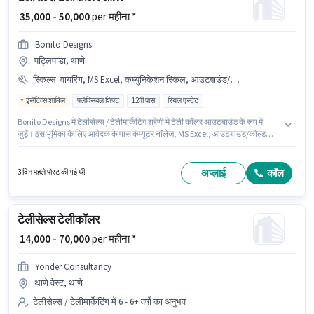
₹ 35,000 - 50,000
per महीना *
Bonito Designs
पट्लिपाडा, थाणे
स्किल्स
:
वायरिंग, MS Excel, कम्युनिकेशन स्किल, आउटबाउंड/कोल्ड कॉलिंग, कंप्यूटर नॉलेज
इंसेंटिव्स शामिल
फ्लेक्सिबल शिफ्ट
12वीं पास
रियल एस्टेट
Bonito Designs में टेलीसेल्स / टेलीमार्केटिंग श्रेणी में टेली कॉलर आउटबाउंड के रूप में
जुड़ें। इस भूमिका के लिए आवेदक के पास कंप्यूटर नॉलेज, MS Excel, आउटबाउंड/कोल्ड
कॉलिंग, वायरिंग, कम्युनिकेशन स्किल जैसी स्किल्स होनी चाहिए। यह नौकरी पट्लिपाडा, मुंबई
में स्थित है। इस भूमिका के साथ अतिरिक्त लाभ जैसे इंश्योरेंस, PF, मेडिकल बेनिफिट्स भी
मिलेंगे। यह एक फुल टाइम भूमिका है, जिसमें फ्लेक्सिबल शिफ्ट और Others प्रति सप्ताह है।
अप्लाई
कॉल
3 दिन पहले पोस्ट की गई थी
इस भूमिका में Fixed + Incentives वेतन संरचना मिलती है।
टेलीसेल्स टेलीकॉलर
₹ 14,000 - 70,000
per महीना *
Yonder Consultancy
थाणे वेस्ट, थाणे
टेलीसेल्स / टेलीमार्केटिंग में 6 - 6+ वर्षो का अनुभव