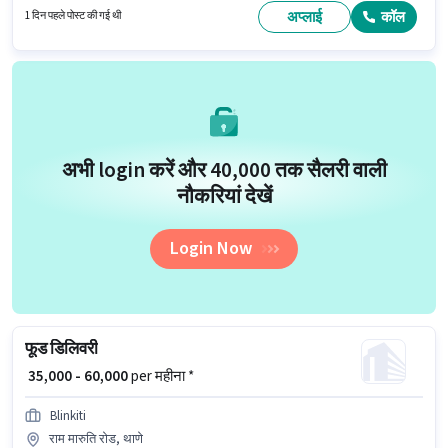
आवेदकों के पास कम से कम ग्रेजुएट डिग्री या सर्टिफिकेट होना चाहिए। यह नौकरी मुंबरा, मुंबई
अप्लाई
कॉल
1 दिन पहले पोस्ट की गई थी
में स्थित है।
अभी login करें और ₹40,000 तक सैलरी वाली
नौकरियां देखें
Login Now
फूड डिलिवरी
₹ 35,000 - 60,000
per महीना *
Blinkiti
राम मारुति रोड, थाणे