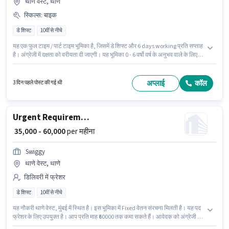
थाणे वेस्ट, थाणे
स्किल्स
:
बाइक
डे शिफ्ट
10वीं से नीचे
यह एक फुल टाइम / पार्ट टाइम भूमिका है, जिसमें डे शिफ्ट और 6 days working प्रति सप्ताह
है। अंग्रेजी में दक्षता को वरीयता दी जाएगी। यह भूमिका 0 - 6 वर्षो वर्ष के अनुभव वाले के लिए
खुली है, मासिक वेतन ₹70000 रहेगा। इस भूमिका के लिए आवेदन करने हेतु उम्मीदवार के पास
बाइक होना चाहिए। 10वीं से नीचे योग्यता वाले उम्मीदवार इस भूमिका के लिए उपयुक्त हैं। इस
पद के लिए Fixed सैलरी उपलब्ध है।
अप्लाई
कॉल
3 दिन पहले पोस्ट की गई थी
Urgent Requirement,Delivery Partner
₹ 35,000 - 60,000
per महीना
Swiggy
थाणे वेस्ट, थाणे
डिलिवरी में फ्रेशर
डे शिफ्ट
10वीं से नीचे
यह नौकरी थाणे वेस्ट, मुंबई में स्थित है। इस भूमिका में Fixed वेतन संरचना मिलती है। यह पद
फ्रेशर के लिए उपयुक्त है। आप प्रति माह ₹60000 तक कमा सकते हैं। आवेदक को अंग्रेजी में
धाराप्रवाह होना चाहिए। यह भूमिका फुल टाइम की है, डे शिफ्ट के साथ और 6 days