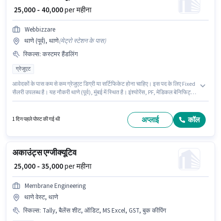
₹ 25,000 - 40,000
per महीना
Webbizzare
थाणे (पूर्व), थाणे
(
मेट्रो स्टेशन के पास
)
स्किल्स
:
कस्टमर हैंडलिंग
ग्रेजुएट
आवेदकों के पास कम से कम ग्रेजुएट डिग्री या सर्टिफिकेट होना चाहिए। इस पद के लिए Fixed
सैलरी उपलब्ध है। यह नौकरी थाणे (पूर्व), मुंबई में स्थित है। इंश्योरेंस, PF, मेडिकल बेनिफिट्स
पद और कंपनी की नीतियों के अनुसार दिए जा सकते हैं। यह भूमिका 1 - 5 वर्षो वर्ष के अनुभव
वाले के लिए खुली है, मासिक वेतन ₹40000 रहेगा। इस भूमिका के लिए उम्मीदवार के पास
कस्टमर हैंडलिंग होना अनिवार्य है।
अप्लाई
कॉल
1 दिन पहले पोस्ट की गई थी
अकाउंट्स एग्जीक्यूटिव
₹ 25,000 - 35,000
per महीना
Membrane Engineering
थाणे वेस्ट, थाणे
स्किल्स
:
Tally, बैलेंस शीट, ऑडिट, MS Excel, GST, बुक कीपिंग