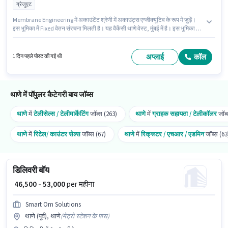
ग्रेजुएट
Membrane Engineering में अकाउंटेंट श्रेणी में अकाउंट्स एग्जीक्यूटिव के रूप में जुड़ें।
इस भूमिका में Fixed वेतन संरचना मिलती है। यह वैकेंसी थाणे वेस्ट, मुंबई में है। इस भूमिका के
लिए आवेदक के पास ऑडिट, बैलेंस शीट, बुक कीपिंग, GST, MS Excel, Tally जैसी स्किल्स
होनी चाहिए। इस पद के लिए उम्मीदवार के पास ग्रेजुएट डिग्री/सर्टिफिकेट होना अनिवार्य है।
PF, मेडिकल बेनिफिट्स पद और कंपनी की नीतियों के अनुसार दिए जा सकते हैं।
अप्लाई
कॉल
1 दिन पहले पोस्ट की गई थी
थाणे में पॉपुलर कैटेगरी बाय जॉब्स
थाणे
में
टेलीसेल्स / टेलीमार्केटिंग
जॉब्स (263)
थाणे
में
ग्राहक सहायता / टेलीकॉलर
जॉब्
थाणे
में
रिटेल/ काउंटर सेल्स
जॉब्स (67)
थाणे
में
रिक्रूटर / एचआर / एडमिन
जॉब्स (63
डिलिवरी बॉय
₹ 46,500 - 53,000
per महीना
Smart Om Solutions
थाणे (पूर्व), थाणे
(
मेट्रो स्टेशन के पास
)