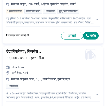
स्किल्स
:
बाइक, PAN कार्ड, 2-व्हीलर ड्राइविंग लाइसेंस, स्मार्टफोन, बैंक अकाउंट, टू-व्हीलर ड्राइविंग, साइकिल, आधार कार्ड
इंसेंटिव्स शामिल
फ्लेक्सिबल शिफ्ट
10वीं से नीचे
फूड/ग्रॉसरी डिलीवरी
यह भूमिका 0 - 6 महीने वर्ष के अनुभव वाले के लिए खुली है, मासिक वेतन ₹60000 रहेगा। इस
जॉब के लिए बाइक, स्मार्टफोन, साइकिल का उपलब्ध होना आवश्यक है। इस नौकरी के लिए
10वीं से नीचे योग्यता वाले उम्मीदवार आवेदन कर सकते हैं। इस पद के लिए Fixed +
Incentives सैलरी उपलब्ध है। यह नौकरी राम मारुति रोड, मुंबई में स्थित है। इंश्योरेंस, PF,
मेडिकल बेनिफिट्स पद और कंपनी की नीतियों के अनुसार दिए जा सकते हैं।
अप्लाई
कॉल
1 दिन पहले पोस्ट की गई थी
डेटा विश्लेषक / बिजनेस एनालिस्ट इंटर्न
₹ 35,000 - 45,000
per महीना
Hire Zone
थाणे वेस्ट, थाणे
स्किल्स
:
पाइथन, जावा, SQL, जावास्क्रिप्ट, एचटीएमएल
10वीं से नीचे
Hire Zone में आईटी / सॉफ्टवेयर / डेटा एनालिसिस श्रेणी में डेटा विश्लेषक / बिजनेस
एनालिस्ट इंटर्न के रूप में जुड़ें। मील, इंश्योरेंस, PF, मेडिकल बेनिफिट्स, आईटी ट्रेनिंग पद
और कंपनी की नीतियों के अनुसार दिए जा सकते हैं। यह भूमिका 0 - 6+ वर्षो वर्ष के अनुभव वाले
के लिए खुली है, मासिक वेतन ₹45000 रहेगा। इस भूमिका में Fixed वेतन संरचना मिलती है। यह