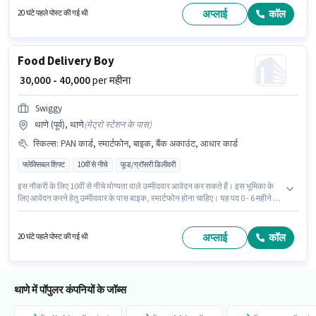
नौकरी थाणे वेस्ट, मुंबई में स्थित है। इस भूमिका के लिए उम्मीदवार के पास SQL, पाइथन,
अप्लाई
कॉल
20 घंटे पहले पोस्ट की गई थी
जावा, जावास्क्रिप्ट, एचटीएमएल होना अनिवार्य है।
Food Delivery Boy
₹ 30,000 - 40,000
per महीना
Swiggy
थाणे (पूर्व), थाणे
(
मेट्रो स्टेशन के पास
)
स्किल्स
:
PAN कार्ड, स्मार्टफोन, बाइक, बैंक अकाउंट, आधार कार्ड
फ्लेक्सिबल शिफ्ट
10वीं से नीचे
फूड/ग्रॉसरी डिलीवरी
इस नौकरी के लिए 10वीं से नीचे योग्यता वाले उम्मीदवार आवेदन कर सकते हैं। इस भूमिका के
लिए आवेदन करने हेतु उम्मीदवार के पास बाइक, स्मार्टफोन होना चाहिए। यह पद 0 - 6 महीने वर्ष
के अनुभव वाले के लिए उपयुक्त है। आप प्रति माह ₹40000 तक कमा सकते हैं। इस भूमिका के
साथ अतिरिक्त लाभ जैसे इंश्योरेंस भी मिलेंगे। यह नौकरी थाणे (पूर्व), मुंबई में स्थित है। इस पद
के लिए आवश्यक दस्तावेज़ जैसे PAN कार्ड, आधार कार्ड, बैंक अकाउंट का होना अनिवार्य है।
अप्लाई
कॉल
20 घंटे पहले पोस्ट की गई थी
थाणे में पॉपुलर कंपनियों के जॉब्स