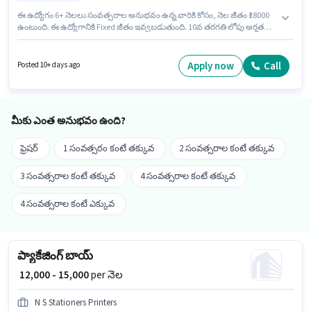
ఈ ఉద్యోగం 6+ నెలలు సంవత్సరాల అనుభవం ఉన్న వారికి కోసం, నెల జీతం ₹18000
ఉంటుంది. ఈ ఉద్యోగానికి Fixed జీతం ఇవ్వబడుతుంది. 10వ తరగతి లోపు అర్హత
ఉన్న అభ్యర్థులు ఈ ఉద్యోగానికి అప్లై చేసుకోవచ్చు. ఈ ఉద్యోగానికి అర్హత పొందేందుకు
అభ్యర్థికి Tea/Coffee Making, Cooking, Kitchen Cleaning, Restaurant
Cleaning, Dusting/ Cleaning వంటి నైపుణ్యాలు ఉండాలి. ఈ ఉద్యోగం లోయర్
Apply now
Call
Posted 10+ days ago
పరేల్ ఎస్టేట్, ముంబై లో ఉంది. Construction హౌస్ కీపింగ్ విభాగంలో హౌస్ కీపింగ్
స్టాఫ్ ఉద్యోగానికి క్రియాశీలకంగా నియామకం జరుగుతోంది.
మీకు ఎంత అనుభవం ఉంది?
ఫ్రెషర్
1 సంవత్సరం కంటే తక్కువ
2 సంవత్సరాల కంటే తక్కువ
3 సంవత్సరాల కంటే తక్కువ
4 సంవత్సరాల కంటే తక్కువ
4 సంవత్సరాల కంటే ఎక్కువ
ప్యాకేజింగ్ బాయ్
₹ 12,000 - 15,000
per నెల
N S Stationers Printers