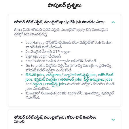
పాపులర్ ప్రశ్నలు
లోయర్ పరేల్ ఎస్టేట్, ముంబైలో apply చేసి job పొందడం ఎలా?
Ans:
మీరు లోయర్ పరేల్ ఎస్టేట్, ముంబైలో apply చేసి సులభమైన
దశల్లో Job పొందవచ్చు:
Job Hai app డౌన్‌లోడ్ చేయండి లేదా వెబ్‌సైట్‌లో Job Seeker
లాగిన్ పేజీ బ్రౌజ్ చేయండి
మీ మొబైల్ నంబర్ OTP ద్వారా
Sign up/Login చేయండి
details సరిగా నింపి & రెజ్యూమ్ అప్‌లోడ్ చేయండి
Go to profile సెక్షన్‌కు వెళ్లి, మీ నగరాన్ని ముంబైగా, ప్రదేశాన్ని
లోయర్ పరేల్ ఎస్టేట్గా ఎంచుకోండి
డెలివరీ jobs
,
అమ్మకాలు / వ్యాపార అభివృద్ధి jobs
,
అకౌంటెంట్
jobs
,
కస్టమర్ మద్దతు / టెలికాలర్ jobs
,
ఫీల్డ్ అమ్మకాలు jobs
and
గిడ్డంగి / లాజిస్టిక్స్ jobs
మొదలగు వేర్వేరు కేటగిరీల నుండి
jobs ఎంచుకోండి.
ముంబైలో సంబంధిత jobsకు apply చేసి, ఇంటర్వ్యూ షెడ్యూల్
చేసుకోండి
లోయర్ పరేల్ ఎస్టేట్, ముంబైలో jobs కోసం టాప్ కంపెనీలు
ఏమిటి?