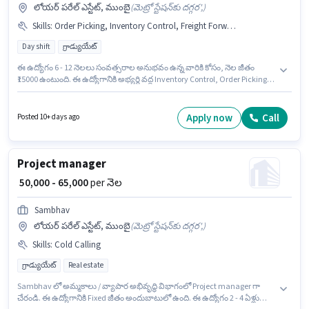
లోయర్ పరేల్ ఎస్టేట్, ముంబై
(
మెట్రో స్టేషన్‌కు దగ్గర',
)
Skills
:
Order Picking, Inventory Control, Freight Forwarding, Order Processing, Stock Taking, Packaging and Sorting
Day shift
గ్రాడ్యుయేట్
ఈ ఉద్యోగం 6 - 12 నెలలు సంవత్సరాల అనుభవం ఉన్న వారికి కోసం, నెల జీతం
₹15000 ఉంటుంది. ఈ ఉద్యోగానికి అభ్యర్థి వద్ద Inventory Control, Order Picking,
Order Processing, Packaging and Sorting, Stock Taking, Freight
Forwarding ఉండాలి. ఈ ఉద్యోగం లోయర్ పరేల్ ఎస్టేట్, ముంబై లో ఉంది. ఈ
ఉద్యోగానికి Fixed జీతం ఇవ్వబడుతుంది. ఈ ఉద్యోగం Full Time ప్రాతిపదికపై, DAY
Apply now
Call
Posted 10+ days ago
shift మరియు వారానికి 6 days working ఉన్నాయి. N S Stationers Printers గిడ్డంగి
/ లాజిస్టిక్స్ విభాగంలో ప్యాకేజింగ్ బాయ్ ఉద్యోగానికి క్రియాశీలకంగా నియామకం
జరుగుతోంది.
Project manager
₹ 50,000 - 65,000
per నెల
Sambhav
లోయర్ పరేల్ ఎస్టేట్, ముంబై
(
మెట్రో స్టేషన్‌కు దగ్గర',
)
Skills
:
Cold Calling
గ్రాడ్యుయేట్
Real estate
Sambhav లో అమ్మకాలు / వ్యాపార అభివృద్ధి విభాగంలో Project manager గా
చేరండి. ఈ ఉద్యోగానికి Fixed జీతం అందుబాటులో ఉంది. ఈ ఉద్యోగం 2 - 4 ఏళ్లు