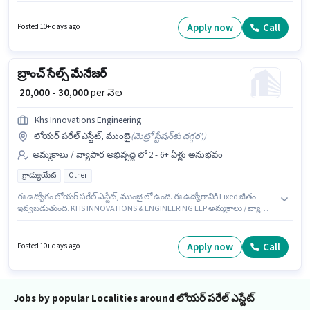
సంవత్సరాల అనుభవం ఉన్న వారికి కోసం, నెల జీతం ₹65000 ఉంటుంది. అదనపు PF
లు ఉద్యోగ స్థాయి మరియు కంపెనీ పాలసీలపై ఆధారపడి ఇప్పించబడతాయి. ఈ ఖాళీ
లోయర్ పరేల్ ఎస్టేట్, ముంబై లో ఉంది. ఈ ఉద్యోగానికి అభ్యర్థి వద్ద Cold Calling
Apply now
Call
Posted 10+ days ago
ఉండాలి.
బ్రాంచ్ సేల్స్ మేనేజర్
₹ 20,000 - 30,000
per నెల
Khs Innovations Engineering
లోయర్ పరేల్ ఎస్టేట్, ముంబై
(
మెట్రో స్టేషన్‌కు దగ్గర',
)
అమ్మకాలు / వ్యాపార అభివృద్ధి లో 2 - 6+ ఏళ్లు అనుభవం
గ్రాడ్యుయేట్
Other
ఈ ఉద్యోగం లోయర్ పరేల్ ఎస్టేట్, ముంబై లో ఉంది. ఈ ఉద్యోగానికి Fixed జీతం
ఇవ్వబడుతుంది. KHS INNOVATIONS & ENGINEERING LLP అమ్మకాలు / వ్యాపార
అభివృద్ధి విభాగంలో బ్రాంచ్ సేల్స్ మేనేజర్ ఉద్యోగానికి క్రియాశీలకంగా నియామకం
జరుగుతోంది. ఈ ఉద్యోగంలో అదనపు ప్రయోజనాలు PF ఉన్నాయి. దరఖాస్తుదారులు
కనీసం గ్రాడ్యుయేట్ డిగ్రీ లేదా సర్టిఫికెట్ కలిగి ఉండాలి. ఈ ఉద్యోగం 2 - 6+ ఏళ్లు
Apply now
Call
Posted 10+ days ago
సంవత్సరాల అనుభవం ఉన్న వారికి కోసం అనుకూలంగా ఉంటుంది. మీరు నెలకు
₹30000 వరకు సంపాదించవచ్చు.
Jobs by popular Localities around లోయర్ పరేల్ ఎస్టేట్