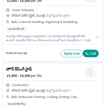
₹ 15,000 - 18,000
per నెల
Torero Softwares
లోయర్ పరేల్ ఎస్టేట్, ముంబై
(
మెట్రో స్టేషన్‌కు దగ్గర',
)
Skills
:
Customer Handling, Organizing & Scheduling, Computer Knowledge, Handling Calls
12వ తరగతి పాస్
ఈ ఉద్యోగానికి అభ్యర్థులు తప్పనిసరిగా 12వ తరగతి పాస్ డిగ్రీ/సర్టిఫికెట్ కలిగి
ఉండాలి. ఈ ఉద్యోగానికి Fixed జీతం అందుబాటులో ఉంది. ఈ ఉద్యోగం 0 - 3 ఏళ్లు
సంవత్సరాల అనుభవం ఉన్న వారికి కోసం, నెల జీతం ₹18000 ఉంటుంది. ఈ
ఉద్యోగానికి అర్హత పొందేందుకు అభ్యర్థికి Computer Knowledge, Customer
Handling, Handling Calls, Organizing & Scheduling వంటి నైపుణ్యాలు
Apply now
Call
Posted 10+ days ago
ఉండాలి. ఈ ఉద్యోగం లోయర్ పరేల్ ఎస్టేట్, ముంబై లో ఉంది. Torero Softwares లో
రిసెప్షనిస్ట్ విభాగంలో రిసెప్షనిస్ట్ గా చేరండి.
హౌస్ కీపింగ్ స్టాఫ్
₹ 15,000 - 18,000
per నెల
Construction
లోయర్ పరేల్ ఎస్టేట్, ముంబై
(
మెట్రో స్టేషన్‌కు దగ్గర',
)
Skills
:
Restaurant Cleaning, Cooking, Dusting/ Cleaning, Kitchen Cleaning, Tea/Coffee Making
10వ తరగతి లోపు