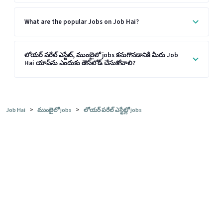
What are the popular Jobs on Job Hai?
లోయర్ పరేల్ ఎస్టేట్, ముంబైలో jobs కనుగొనడానికి మీరు Job
Hai యాప్‌ను ఎందుకు డౌన్‌లోడ్ చేసుకోవాలి?
>
>
Job Hai
ముంబైలో jobs
లోయర్ పరేల్ ఎస్టేట్లో jobs