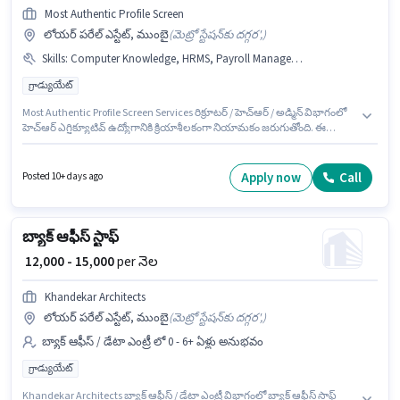
Most Authentic Profile Screen
లోయర్ పరేల్ ఎస్టేట్, ముంబై
(
మెట్రో స్టేషన్‌కు దగ్గర',
)
Skills
:
Computer Knowledge, HRMS, Payroll Management, Talent Acquisition/Sourcing
గ్రాడ్యుయేట్
Most Authentic Profile Screen Services రిక్రూటర్ / హెచ్ఆర్ / అడ్మిన్ విభాగంలో
హెచ్‌ఆర్ ఎగ్జిక్యూటివ్ ఉద్యోగానికి క్రియాశీలకంగా నియామకం జరుగుతోంది. ఈ
ఉద్యోగానికి Fixed జీతం ఇవ్వబడుతుంది. ఈ ఉద్యోగం లోయర్ పరేల్ ఎస్టేట్, ముంబై
లో ఉంది. ఈ ఉద్యోగానికి అభ్యర్థి వద్ద Computer Knowledge, Payroll
Management, Talent Acquisition/Sourcing, HRMS ఉండాలి. దరఖాస్తుదారులు
Apply now
Call
Posted 10+ days ago
కనీసం గ్రాడ్యుయేట్ డిగ్రీ లేదా సర్టిఫికెట్ కలిగి ఉండాలి. ఈ ఉద్యోగం 3 - 4 ఏళ్లు
సంవత్సరాల అనుభవం ఉన్న వారికి కోసం అనుకూలంగా ఉంటుంది. మీరు నెలకు
₹22000 వరకు సంపాదించవచ్చు.
బ్యాక్ ఆఫీస్ స్టాఫ్
₹ 12,000 - 15,000
per నెల
Khandekar Architects
లోయర్ పరేల్ ఎస్టేట్, ముంబై
(
మెట్రో స్టేషన్‌కు దగ్గర',
)
బ్యాక్ ఆఫీస్ / డేటా ఎంట్రీ లో 0 - 6+ ఏళ్లు అనుభవం
గ్రాడ్యుయేట్
Khandekar Architects బ్యాక్ ఆఫీస్ / డేటా ఎంట్రీ విభాగంలో బ్యాక్ ఆఫీస్ స్టాఫ్