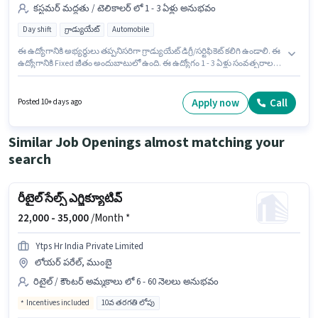
కస్టమర్ మద్దతు / టెలికాలర్ లో 1 - 3 ఏళ్లు అనుభవం
Day shift
గ్రాడ్యుయేట్
Automobile
ఈ ఉద్యోగానికి అభ్యర్థులు తప్పనిసరిగా గ్రాడ్యుయేట్ డిగ్రీ/సర్టిఫికెట్ కలిగి ఉండాలి. ఈ
ఉద్యోగానికి Fixed జీతం అందుబాటులో ఉంది. ఈ ఉద్యోగం 1 - 3 ఏళ్లు సంవత్సరాల
అనుభవం ఉన్న వారికి కోసం అనుకూలంగా ఉంటుంది. మీరు నెలకు ₹15000 వరకు
సంపాదించవచ్చు. ఈ ఉద్యోగం లోయర్ పరేల్ ఎస్టేట్, ముంబై లో ఉంది. ఈ ఉద్యోగం
Full Time ప్రాతిపదికపై, DAY shift మరియు వారానికి 6 days working ఉన్నాయి.
Apply now
Call
Posted 10+ days ago
Rising Stars కస్టమర్ మద్దతు / టెలికాలర్ విభాగంలో కస్టమర్ కేర్ ఎగ్జిక్యూటివ్
ఉద్యోగానికి క్రియాశీలకంగా నియామకం జరుగుతోంది.
Similar Job Openings almost matching your
search
రీటైల్ సేల్స్ ఎగ్జిక్యూటివ్
22,000 -
35,000
/Month *
Ytps Hr India Private Limited
లోయర్ పరేల్, ముంబై
రిటైల్ / కౌంటర్ అమ్మకాలు లో 6 - 60 నెలలు అనుభవం
Incentives included
10వ తరగతి లోపు