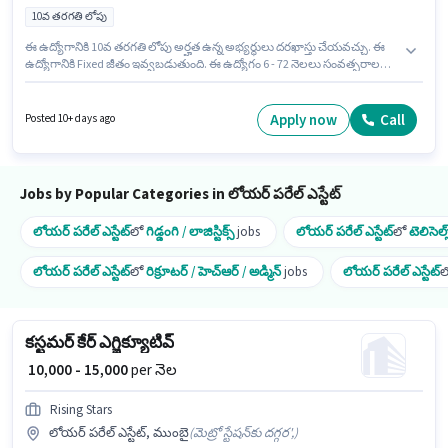
10వ తరగతి లోపు
ఈ ఉద్యోగానికి 10వ తరగతి లోపు అర్హత ఉన్న అభ్యర్థులు దరఖాస్తు చేయవచ్చు. ఈ
ఉద్యోగానికి Fixed జీతం ఇవ్వబడుతుంది. ఈ ఉద్యోగం 6 - 72 నెలలు సంవత్సరాల
అనుభవం ఉన్న వారికి కోసం, నెల జీతం ₹18000 ఉంటుంది. అదనపు Insurance, PF
లు ఉద్యోగ స్థాయి మరియు కంపెనీ పాలసీలపై ఆధారపడి ఇప్పించబడతాయి. ఈ
ఉద్యోగం లోయర్ పరేల్ ఎస్టేట్, ముంబై లో ఉంది. ఈ ఉద్యోగానికి ముఖ్యమైన
Apply now
Call
Posted 10+ days ago
డాక్యుమెంట్లు PAN Card, Aadhar Card, Bank Account అవసరం.
Jobs by Popular Categories in లోయర్ పరేల్ ఎస్టేట్
లోయర్ పరేల్ ఎస్టేట్
లో
గిడ్డంగి / లాజిస్టిక్స్
jobs
లోయర్ పరేల్ ఎస్టేట్
లో
టెలిసెల్
లోయర్ పరేల్ ఎస్టేట్
లో
రిక్రూటర్ / హెచ్ఆర్ / అడ్మిన్
jobs
లోయర్ పరేల్ ఎస్టేట్
ల
కస్టమర్ కేర్ ఎగ్జిక్యూటివ్
₹ 10,000 - 15,000
per నెల
Rising Stars
లోయర్ పరేల్ ఎస్టేట్, ముంబై
(
మెట్రో స్టేషన్‌కు దగ్గర',
)