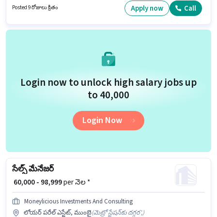
విభాగంలో కస్టమర్ రిలేషన్షిప్ మేనేజర్ ఉద్యోగానికి క్రియాశీలకంగా నియామకం
Apply now
Call
Posted 9 రోజులు క్రితం
జరుగుతోంది. ఈ ఉద్యోగం 2 - 5 ఏళ్లు సంవత్సరాల అనుభవం ఉన్న వారికి కోసం
అనుకూలంగా ఉంటుంది. మీరు నెలకు ₹50000 వరకు సంపాదించవచ్చు.
Login now to unlock high salary jobs up
to ₹40,000
Login Now
సేల్స్ మేనేజర్
₹ 60,000 - 98,999
per నెల *
Moneylicious Investments And Consulting
లోయర్ పరేల్ ఎస్టేట్, ముంబై
(
మెట్రో స్టేషన్‌కు దగ్గర',
)