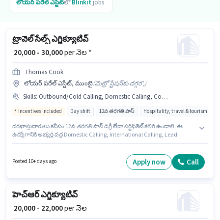
లోయర్ పరేల్ ఎస్టేట్
లో
Blinkit
jobs
ట్రావెల్ సేల్స్ ఎగ్జిక్యూటివ్
₹ 20,000 - 30,000
per నెల *
Thomas Cook
లోయర్ పరేల్ ఎస్టేట్, ముంబై
(
మెట్రో స్టేషన్‌కు దగ్గర',
)
Skills
:
Outbound/Cold Calling, Domestic Calling, Communication Skill, International Calling, Lead Generation, Wiring
Incentives included
Day shift
12వ తరగతి పాస్
Hospitality, travel & tourism
దరఖాస్తుదారులు కనీసం 12వ తరగతి పాస్ డిగ్రీ లేదా సర్టిఫికెట్ కలిగి ఉండాలి. ఈ
ఉద్యోగానికి అభ్యర్థి వద్ద Domestic Calling, International Calling, Lead
Generation, Outbound/Cold Calling, Wiring, Communication Skill
ఉండాలి. ఇది Full Time ఉద్యోగం, ఇందులో DAY shift మరియు వారానికి 6 days
working ఉంటాయి. అదనపు Insurance, PF, Medical Benefits లు ఉద్యోగ స్థాయి
Apply now
Call
Posted 10+ days ago
మరియు కంపెనీ పాలసీలపై ఆధారపడి ఇప్పించబడతాయి. ఈ ఖాళీ లోయర్ పరేల్
ఎస్టేట్, ముంబై లో ఉంది. ఈ ఉద్యోగానికి Fixed + Incentives జీతం అందుబాటులో
ఉంది.
హెచ్‌ఆర్ ఎగ్జిక్యూటివ్
₹ 20,000 - 22,000
per నెల