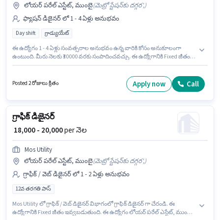
లోయర్ పరేల్ ఎస్టేట్, ముంబై
(
మెట్రో స్టేషన్‌కు దగ్గర',
)
ఫ్యాషన్ డిజైనర్ లో 1 - 4 ఏళ్లు అనుభవం
Day shift
గ్రాడ్యుయేట్
ఈ ఉద్యోగం 1 - 4 ఏళ్లు సంవత్సరాల అనుభవం ఉన్న వారికి కోసం అనుకూలంగా
ఉంటుంది. మీరు నెలకు ₹30000 వరకు సంపాదించవచ్చు. ఈ ఉద్యోగానికి Fixed జీతం
ఇవ్వబడుతుంది. ఈ ఉద్యోగం Full Time ప్రాతిపదికపై, DAY shift మరియు వారానికి 6
days working ఉన్నాయి. ఈ ఉద్యోగానికి అభ్యర్థులు తప్పనిసరిగా గ్రాడ్యుయేట్ డిగ్రీ/
సర్టిఫికెట్ కలిగి ఉండాలి. ఈ ఉద్యోగం లోయర్ పరేల్ ఎస్టేట్, ముంబై లో ఉంది. Sva
Apply now
Call
Posted 2 రోజులు క్రితం
Couture లో ఫ్యాషన్ డిజైనర్ విభాగంలో ఫ్యాషన్ కన్సల్టెంట్ గా చేరండి.
గ్రాఫిక్ డిజైనర్
₹ 18,000 - 20,000
per నెల
Mos Utility
లోయర్ పరేల్ ఎస్టేట్, ముంబై
(
మెట్రో స్టేషన్‌కు దగ్గర',
)
గ్రాఫిక్ / వెబ్ డిజైనర్ లో 1 - 2 ఏళ్లు అనుభవం
12వ తరగతి పాస్
Mos Utility లో గ్రాఫిక్ / వెబ్ డిజైనర్ విభాగంలో గ్రాఫిక్ డిజైనర్ గా చేరండి. ఈ
ఉద్యోగానికి Fixed జీతం ఇవ్వబడుతుంది. ఈ ఉద్యోగం లోయర్ పరేల్ ఎస్టేట్, ముంబై