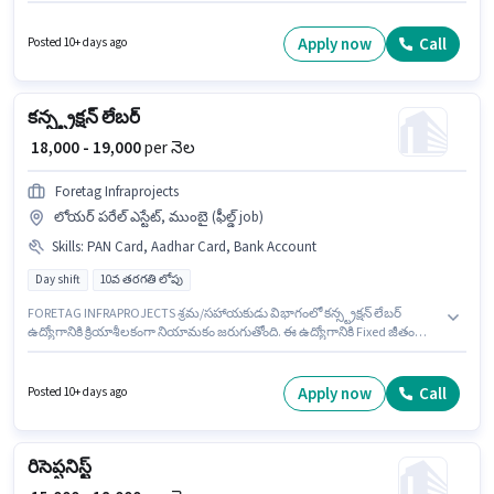
లో ఉంది. ఈ ఉద్యోగం 1 - 2 ఏళ్లు సంవత్సరాల అనుభవం ఉన్న వారికి కోసం, నెల జీతం
₹20000 ఉంటుంది. ఈ ఉద్యోగానికి అభ్యర్థులు తప్పనిసరిగా 12వ తరగతి పాస్ డిగ్రీ/
సర్టిఫికెట్ కలిగి ఉండాలి.
Apply now
Call
Posted 10+ days ago
కన్స్ట్రక్షన్ లేబర్
₹ 18,000 - 19,000
per నెల
Foretag Infraprojects
లోయర్ పరేల్ ఎస్టేట్, ముంబై (ఫీల్డ్ job)
Skills
:
PAN Card, Aadhar Card, Bank Account
Day shift
10వ తరగతి లోపు
FORETAG INFRAPROJECTS శ్రమ/సహాయకుడు విభాగంలో కన్స్ట్రక్షన్ లేబర్
ఉద్యోగానికి క్రియాశీలకంగా నియామకం జరుగుతోంది. ఈ ఉద్యోగానికి Fixed జీతం
అందుబాటులో ఉంది. ఈ ఉద్యోగానికి 10వ తరగతి లోపు అర్హత ఉన్న అభ్యర్థులు
దరఖాస్తు చేయవచ్చు. ఈ ఉద్యోగానికి అవసరమైన డాక్యుమెంట్లు PAN Card, Aadhar
Card, Bank Account కలిగి ఉండాలి. ఇది Full Time ఉద్యోగం, ఇందులో DAY shift
Apply now
Call
Posted 10+ days ago
మరియు వారానికి 6 days working ఉంటాయి. ఈ ఖాళీ లోయర్ పరేల్ ఎస్టేట్, ముంబై
లో ఉంది.
రిసెప్షనిస్ట్