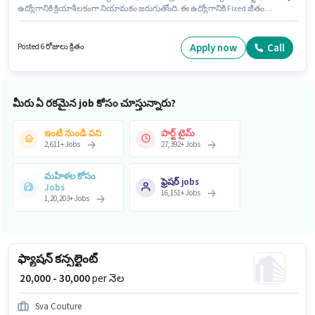
ఉద్యోగానికి క్రియాశీలకంగా నియామకం జరుగుతోంది. ఈ ఉద్యోగానికి Fixed జీతం
ఇవ్వబడుతుంది. ఈ ఉద్యోగం లోయర్ పరేల్ ఎస్టేట్, ముంబై లో ఉంది.
దరఖాస్తుదారులు కనీసం గ్రాడ్యుయేట్ డిగ్రీ లేదా సర్టిఫికెట్ కలిగి ఉండాలి. ఈ ఉద్యోగం 0
- 6+ ఏళ్లు సంవత్సరాల అనుభవం ఉన్న వారికి కోసం అనుకూలంగా ఉంటుంది. మీరు
Apply now
Call
Posted 6 రోజులు క్రితం
నెలకు ₹15000 వరకు సంపాదించవచ్చు.
మీరు ఏ రకమైన job కోసం చూస్తున్నారు?
ఇంటి నుండి పని
పార్ట్ టైమ్
2,611
+
Jobs
27,392
+
Jobs
మహిళల కోసం
ఫ్రెషర్ jobs
Jobs
16,151
+
Jobs
1,20,203
+
Jobs
ఫ్యాషన్ కన్సల్టెంట్
₹ 20,000 - 30,000
per నెల
Sva Couture