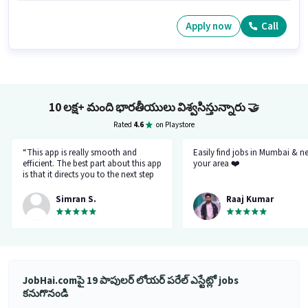
Apply now
Call
10 లక్ష+ మంది భారతీయులు విశ్వసిస్తున్నారు
🤝
Rated
4.6
on Playstore
“This app is really smooth and
Easily find jobs in Mumbai & n
efficient. The best part about this app
your area ❤️
is that it directs you to the next step
so there's no point of getting stuck. It
gives you the option to choose from
Simran S.
Raaj Kumar
variety of jobs. You get to handpick
the one that you want. Not only it
provides you with the opportunity
but also prepares you for it. Very
convenient and hassle-free! My
experience so far has been really
good!”
JobHai.comపై 19 పాపులర్ లోయర్ పరేల్ ఎస్టేట్లో jobs
కనుగొనండి