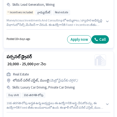
Skills
:
Lead Generation, Wiring
Incentives included
గ్రాడ్యుయేట్
Real estate
Moneylicious Investments And Consulting లో అమ్మకాలు / వ్యాపార అభివృద్ధి
విభాగంలో సేల్స్ మేనేజర్ గా చేరండి. ఈ ఉద్యోగానికి Fixed + Incentives జీతం
అందుబాటులో ఉంది. ఈ ఉద్యోగం లోయర్ పరేల్ ఎస్టేట్, ముంబై లో ఉంది. ఈ
ఉద్యోగానికి అభ్యర్థి వద్ద Lead Generation, Wiring ఉండాలి. దరఖాస్తుదారులు
కనీసం గ్రాడ్యుయేట్ డిగ్రీ లేదా సర్టిఫికెట్ కలిగి ఉండాలి. ఈ ఉద్యోగం 2 - 6+ ఏళ్లు
Apply now
Call
Posted 10+ days ago
సంవత్సరాల అనుభవం ఉన్న వారికి కోసం అనుకూలంగా ఉంటుంది. మీరు నెలకు
₹98999 వరకు సంపాదించవచ్చు.
పర్సనల్ డ్రైవర్
₹ 20,000 - 25,000
per నెల
Real Estate
లోయర్ పరేల్ ఎస్టేట్, ముంబై
(
మెట్రో స్టేషన్‌కు దగ్గర',
)
Skills
:
Luxury Car Driving, Private Car Driving
Day shift
10వ తరగతి లోపు
10వ తరగతి లోపు అర్హత ఉన్న అభ్యర్థులు ఈ ఉద్యోగానికి అప్లై చేసుకోవచ్చు. ఈ
ఉద్యోగానికి Fixed జీతం అందుబాటులో ఉంది. ఈ ఖాళీ లోయర్ పరేల్ ఎస్టేట్, ముంబై
లో ఉంది. ఈ ఉద్యోగానికి అర్హత పొందేందుకు అభ్యర్థికి Private Car Driving, Luxury
Car Driving వంటి నైపుణ్యాలు ఉండాలి. Real Estate లో డ్రైవర్ విభాగంలో పర్సనల్