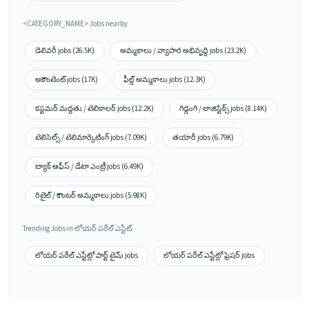
<CATEGORY_NAME> Jobs nearby
డెలివరీ jobs (26.5K)
అమ్మకాలు / వ్యాపార అభివృద్ధి jobs (23.2K)
అకౌంటెంట్ jobs (17K)
ఫీల్డ్ అమ్మకాలు jobs (12.3K)
కస్టమర్ మద్దతు / టెలికాలర్ jobs (12.2K)
గిడ్డంగి / లాజిస్టిక్స్ jobs (8.14K)
టెలిసెల్స్ / టెలిమార్కెటింగ్ jobs (7.09K)
తయారీ jobs (6.79K)
బ్యాక్ ఆఫీస్ / డేటా ఎంట్రీ jobs (6.49K)
రిటైల్ / కౌంటర్ అమ్మకాలు jobs (5.98K)
Trending Jobs in లోయర్ పరేల్ ఎస్టేట్
లోయర్ పరేల్ ఎస్టేట్లో పార్ట్ టైమ్ jobs
లోయర్ పరేల్ ఎస్టేట్లో ఫ్రెషర్ jobs