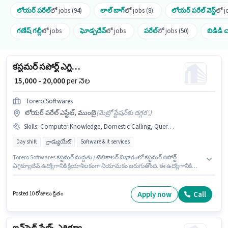
లోయర్ పరేల్
లో jobs (94)
లాల్ బాగ్
లో jobs (8)
లోయర్ పరేల్ వెస్ట్
లో j
గణేష్ గల్లీ
లో jobs
ఘోడ్పదేవ్
లో jobs
పరేల్
లో jobs (50)
బిడిడి చా
కస్టమర్ సపోర్ట్ ఎగ్జిక్యూటివ్
₹ 15,000 - 20,000
per నెల
Torero Softwares
లోయర్ పరేల్ ఎస్టేట్, ముంబై
(
మెట్రో స్టేషన్‌కు దగ్గర',
)
Skills
:
Computer Knowledge, Domestic Calling, Query Resolution
Day shift
గ్రాడ్యుయేట్
Software & it services
Torero Softwares కస్టమర్ మద్దతు / టెలికాలర్ విభాగంలో కస్టమర్ సపోర్ట్
ఎగ్జిక్యూటివ్ ఉద్యోగానికి క్రియాశీలకంగా నియామకం జరుగుతోంది. ఈ ఉద్యోగానికి
అర్హత పొందేందుకు అభ్యర్థికి Computer Knowledge, Domestic Calling, Query
Resolution వంటి నైపుణ్యాలు ఉండాలి. ఈ ఉద్యోగం Full Time ప్రాతిపదికపై, DAY
shift మరియు వారానికి 6 days working ఉన్నాయి. ఈ ఉద్యోగానికి Fixed జీతం
Apply now
Call
Posted 10 రోజులు క్రితం
అందుబాటులో ఉంది. ఈ ఉద్యోగం లోయర్ పరేల్ ఎస్టేట్, ముంబై లో ఉంది. ఈ
ఉద్యోగం 6 - 36 నెలలు సంవత్సరాల అనుభవం ఉన్న వారికి కోసం అనుకూలంగా
ఉంటుంది. మీరు నెలకు ₹20000 వరకు సంపాదించవచ్చు.