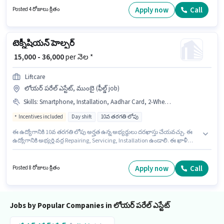
డ్రైవర్ గా చేరండి. ఈ ఉద్యోగం 1 - 6+ ఏళ్లు సంవత్సరాల అనుభవం ఉన్న వారికి కోసం
Apply now
Call
Posted 4 రోజులు క్రితం
అనుకూలంగా ఉంటుంది. మీరు నెలకు ₹25000 వరకు సంపాదించవచ్చు.
టెక్నీషియన్ హెల్పర్
₹ 15,000 - 36,000
per నెల *
Liftcare
లోయర్ పరేల్ ఎస్టేట్, ముంబై (ఫీల్డ్ job)
Skills
:
Smartphone, Installation, Aadhar Card, 2-Wheeler Driving Licence, Repairing, PAN Card, Bank Account, ITI, Servicing
Incentives included
Day shift
10వ తరగతి లోపు
ఈ ఉద్యోగానికి 10వ తరగతి లోపు అర్హత ఉన్న అభ్యర్థులు దరఖాస్తు చేయవచ్చు. ఈ
ఉద్యోగానికి అభ్యర్థి వద్ద Repairing, Servicing, Installation ఉండాలి. ఈ ఖాళీ
లోయర్ పరేల్ ఎస్టేట్, ముంబై లో ఉంది. ఈ ఉద్యోగానికి Smartphone కలిగి ఉండటం
ముఖ్యం. Liftcare సాంకేతిక నిపుణుడు విభాగంలో టెక్నీషియన్ హెల్పర్ ఉద్యోగానికి
క్రియాశీలకంగా నియామకం జరుగుతోంది. ఈ ఉద్యోగానికి ముఖ్యమైన డాక్యుమెంట్లు
Apply now
Call
Posted 8 రోజులు క్రితం
ITI, PAN Card, Aadhar Card, 2-Wheeler Driving Licence, Bank Account
అవసరం.
Jobs by Popular Companies in లోయర్ పరేల్ ఎస్టేట్