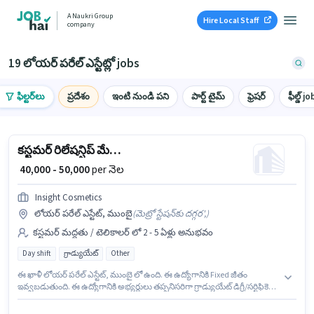
A Naukri Group
Hire Local Staff
company
19 లోయర్ పరేల్ ఎస్టేట్లో jobs
ఫిల్టర్‌లు
ప్రదేశం
ఇంటి నుండి పని
పార్ట్ టైమ్
ఫ్రెషర్
ఫీల్డ్ jo
కస్టమర్ రిలేషన్షిప్ మేనేజర్
₹ 40,000 - 50,000
per నెల
Insight Cosmetics
లోయర్ పరేల్ ఎస్టేట్, ముంబై
(
మెట్రో స్టేషన్‌కు దగ్గర',
)
కస్టమర్ మద్దతు / టెలికాలర్ లో 2 - 5 ఏళ్లు అనుభవం
Day shift
గ్రాడ్యుయేట్
Other
ఈ ఖాళీ లోయర్ పరేల్ ఎస్టేట్, ముంబై లో ఉంది. ఈ ఉద్యోగానికి Fixed జీతం
ఇవ్వబడుతుంది. ఈ ఉద్యోగానికి అభ్యర్థులు తప్పనిసరిగా గ్రాడ్యుయేట్ డిగ్రీ/సర్టిఫికెట్
కలిగి ఉండాలి. ఇది Full Time ఉద్యోగం, ఇందులో DAY shift మరియు వారానికి 6
days working ఉంటాయి. insight cosmetics కస్టమర్ మద్దతు / టెలికాలర్