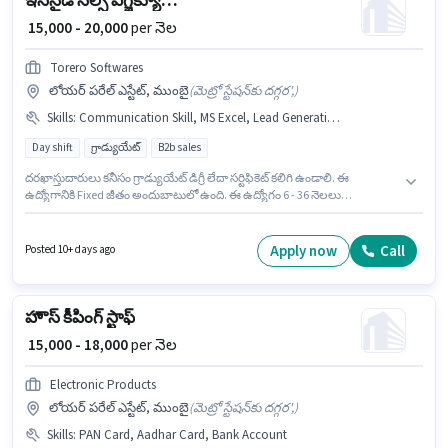
ఇన్‌సైడ్ సేల్స్ ఎగ్జిక్యూటివ్
₹ 15,000 - 20,000
per నెల
Torero Softwares
లోయర్ పరేల్ ఎస్టేట్, ముంబై
(
మెట్రో స్టేషన్‌కు దగ్గర',
)
Skills
:
Communication Skill, MS Excel, Lead Generation, Domestic Calling, Computer Knowledge, Outbound/Cold Calling, Wiring
Day shift
గ్రాడ్యుయేట్
B2b sales
దరఖాస్తుదారులు కనీసం గ్రాడ్యుయేట్ డిగ్రీ లేదా సర్టిఫికెట్ కలిగి ఉండాలి. ఈ
ఉద్యోగానికి Fixed జీతం అందుబాటులో ఉంది. ఈ ఉద్యోగం 6 - 36 నెలలు
సంవత్సరాల అనుభవం ఉన్న వారికి కోసం అనుకూలంగా ఉంటుంది. మీరు నెలకు
₹20000 వరకు సంపాదించవచ్చు. ఈ ఉద్యోగానికి అర్హత పొందేందుకు అభ్యర్థికి
Computer Knowledge, Domestic Calling, Lead Generation, MS Excel,
Apply now
Call
Posted 10+ days ago
Outbound/Cold Calling, Wiring, Communication Skill వంటి నైపుణ్యాలు
ఉండాలి. ఈ ఉద్యోగం Full Time ప్రాతిపదికపై, DAY shift మరియు వారానికి 6 days
working ఉన్నాయి. ఈ ఖాళీ లోయర్ పరేల్ ఎస్టేట్, ముంబై లో ఉంది.
హౌస్ కీపింగ్ స్టాఫ్
₹ 15,000 - 18,000
per నెల
Electronic Products
లోయర్ పరేల్ ఎస్టేట్, ముంబై
(
మెట్రో స్టేషన్‌కు దగ్గర',
)
Skills
:
PAN Card, Aadhar Card, Bank Account