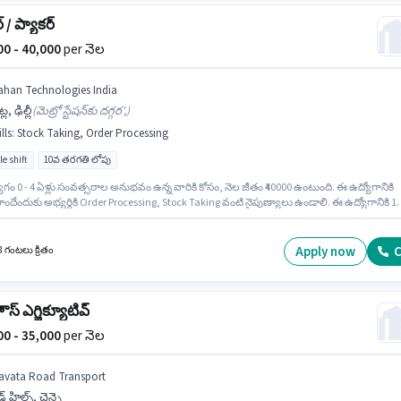
్ / ప్యాకర్
000 - 40,000
per నెల
ahan Technologies India
్ల, ఢిల్లీ
(
మెట్రో స్టేషన్‌కు దగ్గర',
)
lls
:
Stock Taking, Order Processing
le shift
10వ తరగతి లోపు
గం 0 - 4 ఏళ్లు సంవత్సరాల అనుభవం ఉన్న వారికి కోసం, నెల జీతం ₹40000 ఉంటుంది. ఈ ఉద్యోగానికి
ొందేందుకు అభ్యర్థికి Order Processing, Stock Taking వంటి నైపుణ్యాలు ఉండాలి. ఈ ఉద్యోగానికి 1
లోపు అర్హత ఉన్న అభ్యర్థులు దరఖాస్తు చేయవచ్చు. ఈ ఉద్యోగానికి Fixed జీతం ఇవ్వబడుతుంది. ఈ
కోట్ల, ఢిల్లీ లో ఉంది. Vahan Technologies India గిడ్డంగి / లాజిస్టిక్స్ విభాగంలో పిక్కర్ / ప్యాకర్
ానికి క్రియాశీలకంగా నియామకం జరుగుతోంది.
Apply now
C
8 గంటలు క్రితం
ౌస్ ఎగ్జిక్యూటివ్
000 - 35,000
per నెల
avata Road Transport
డ్ హిల్స్, చెన్నై