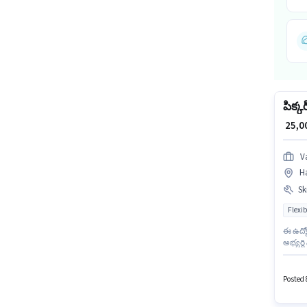
పిక్కర
₹ 25,
V
Ha
Ski
Flexib
ఈ ఉద్యో
అభ్యర్థ
FLEXIBLE shift మరియు వారానికి 6 days wor
Insura
Posted 