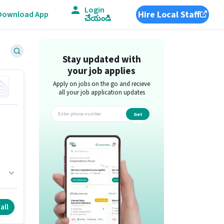
Login
Hire Local Staff
Download App
చేయండి
Stay updated with
your job applies
Apply on jobs on the go and recieve
all your job application updates
Get
app
all