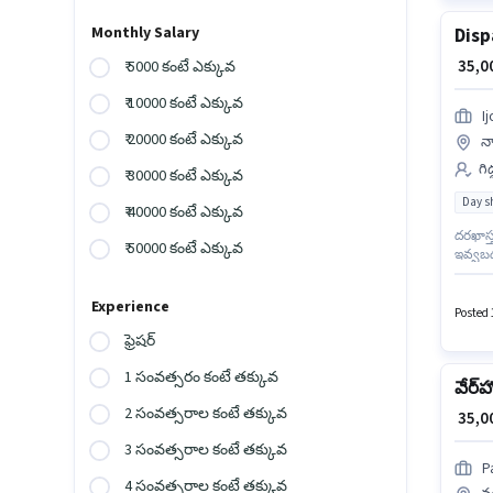
Monthly Salary
Disp
₹ 35,
₹ 5000 కంటే ఎక్కువ
₹ 10000 కంటే ఎక్కువ
I
₹ 20000 కంటే ఎక్కువ
న
గి
₹ 30000 కంటే ఎక్కువ
Day sh
₹ 40000 కంటే ఎక్కువ
దరఖాస్త
₹ 50000 కంటే ఎక్కువ
ఇవ్వబడు
క్రియా
అనుకూల
Experience
ఉద్యోగం
Posted 
ఫ్రెషర్
1 సంవత్సరం కంటే తక్కువ
వేర్‌
2 సంవత్సరాల కంటే తక్కువ
₹ 35,
3 సంవత్సరాల కంటే తక్కువ
P
4 సంవత్సరాల కంటే తక్కువ