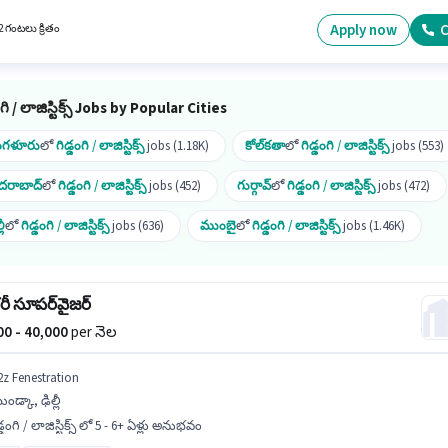
ి. ఈ ఉద్యోగం Full Time ప్రాతిపదికపై, DAY shift మరియు వారానికి 6 days working ఉన్నాయి. ఈ
నికి అర్హత పొందేందుకు అభ్యర్థికి Inventory Control, Order Picking, Order Processing, Packagi
Apply now
C
2 గంటలు క్రితం
rting, Stock Taking, Freight Forwarding వంటి నైపుణ్యాలు ఉండాలి.
ంగి / లాజిస్టిక్స్ Jobs by Popular Cities
ంగళూరు
లో
గిడ్డంగి / లాజిస్టిక్స్
jobs (1.18K)
కోల్‌కతా
లో
గిడ్డంగి / లాజిస్టిక్స్
jobs (553)
దరాబాద్
లో
గిడ్డంగి / లాజిస్టిక్స్
jobs (452)
గుర్గావ్
లో
గిడ్డంగి / లాజిస్టిక్స్
jobs (472)
లీ
లో
గిడ్డంగి / లాజిస్టిక్స్
jobs (636)
ముంబై
లో
గిడ్డంగి / లాజిస్టిక్స్
jobs (1.46K)
్నై
లో
గిడ్డంగి / లాజిస్టిక్స్
jobs (517)
లక్నౌ
లో
గిడ్డంగి / లాజిస్టిక్స్
jobs (65)
్టరీ సూపర్‌వైజర్
ట్నా
లో
గిడ్డంగి / లాజిస్టిక్స్
jobs (27)
000 - 40,000
per నెల
2z Fenestration
ండ్కా, ఢిల్లీ
డ్డంగి / లాజిస్టిక్స్ లో 5 - 6+ ఏళ్లు అనుభవం