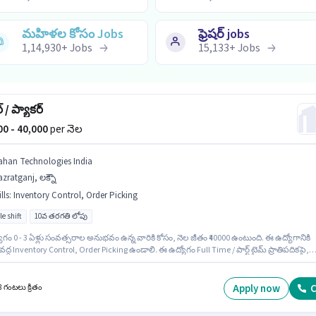
మహిళల కోసం Jobs
ఫ్రెషర్ jobs
1,14,930
+
Jobs
15,133
+
Jobs
్ / ప్యాకర్
000 - 40,000
per నెల
ahan Technologies India
zratganj, లక్నౌ
lls
:
Inventory Control, Order Picking
le shift
10వ తరగతి లోపు
గం 0 - 3 ఏళ్లు సంవత్సరాల అనుభవం ఉన్న వారికి కోసం, నెల జీతం ₹40000 ఉంటుంది. ఈ ఉద్యోగానికి
ి వద్ద Inventory Control, Order Picking ఉండాలి. ఈ ఉద్యోగం Full Time / పార్ట్ టైమ్ ప్రాతిపదికపై,
king ఉన్నాయి. ఈ ఉద్యోగంలో అదనపు ప్రయోజనాలు
nce, PF ఉన్నాయి. ఈ ఖాళీ Hazratganj, లక్నౌ లో ఉంది. ఈ ఉద్యోగానికి Fixed జీతం ఇవ్వబడుతుంది.
Apply now
C
8 గంటలు క్రితం