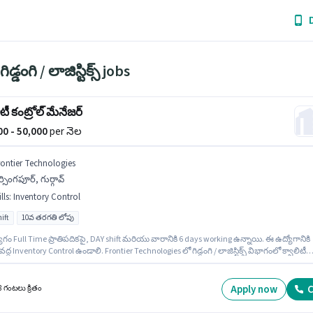
ిడ్డంగి / లాజిస్టిక్స్ jobs
ిటీ కంట్రోల్ మేనేజర్
000 - 50,000
per నెల
rontier Technologies
్సింగపూర్, గుర్గావ్
lls
:
Inventory Control
ift
10వ తరగతి లోపు
గం Full Time ప్రాతిపదికపై, DAY shift మరియు వారానికి 6 days working ఉన్నాయి. ఈ ఉద్యోగానికి
ి వద్ద Inventory Control ఉండాలి. Frontier Technologies లో గిడ్డంగి / లాజిస్టిక్స్ విభాగంలో క్వాలిటీ
్ మేనేజర్ గా చేరండి. ఈ ఉద్యోగానికి Fixed జీతం ఇవ్వబడుతుంది. ఈ ఉద్యోగం 2 - 6 ఏళ్లు సంవత్సరాల
 ఉన్న వారికి కోసం అనుకూలంగా ఉంటుంది. మీరు నెలకు ₹50000 వరకు సంపాదించవచ్చు. అదనపు PF
యోగ స్థాయి మరియు కంపెనీ పాలసీలపై ఆధారపడి ఇప్పించబడతాయి.
Apply now
C
8 గంటలు క్రితం