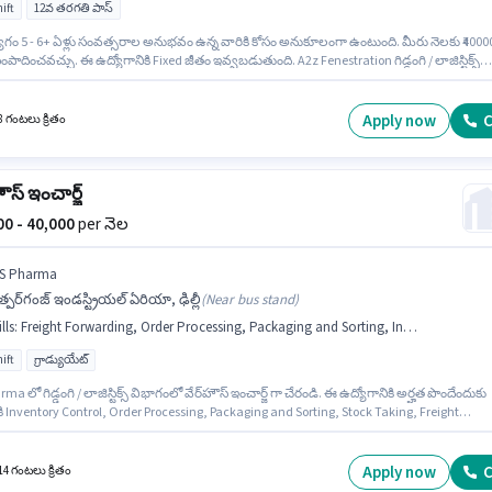
ift
12వ తరగతి పాస్
ోగం 5 - 6+ ఏళ్లు సంవత్సరాల అనుభవం ఉన్న వారికి కోసం అనుకూలంగా ఉంటుంది. మీరు నెలకు ₹4000
పాదించవచ్చు. ఈ ఉద్యోగానికి Fixed జీతం ఇవ్వబడుతుంది. A2z Fenestration గిడ్డంగి / లాజిస్టిక్స్
ో ఫ్యాక్టరీ సూపర్‌వైజర్ ఉద్యోగానికి క్రియాశీలకంగా నియామకం జరుగుతోంది. ఈ ఖాళీ ముండ్కా, ఢిల్లీ 
ఇది Full Time ఉద్యోగం, ఇందులో DAY shift మరియు వారానికి 6 days working ఉంటాయి. ఈ
నికి అభ్యర్థులు తప్పనిసరిగా 12వ తరగతి పాస్ డిగ్రీ/సర్టిఫికెట్ కలిగి ఉండాలి.
Apply now
C
8 గంటలు క్రితం
హౌస్ ఇంచార్జ్
000 - 40,000
per నెల
 S Pharma
్పర్‌గంజ్ ఇండస్ట్రియల్ ఏరియా, ఢిల్లీ
(
Near bus stand
)
lls
:
Freight Forwarding, Order Processing, Packaging and Sorting, Inventory Control, Stock Taking
ift
గ్రాడ్యుయేట్
rma లో గిడ్డంగి / లాజిస్టిక్స్ విభాగంలో వేర్‌హౌస్ ఇంచార్జ్ గా చేరండి. ఈ ఉద్యోగానికి అర్హత పొందేందుకు
ికి Inventory Control, Order Processing, Packaging and Sorting, Stock Taking, Freight
ing వంటి నైపుణ్యాలు ఉండాలి. ఈ ఉద్యోగం పత్పర్‌గంజ్ ఇండస్ట్రియల్ ఏరియా, ఢిల్లీ లో ఉంది. ఈ
నికి Fixed జీతం అందుబాటులో ఉంది. దరఖాస్తుదారులు కనీసం గ్రాడ్యుయేట్ డిగ్రీ లేదా సర్టిఫికెట్ కలిగి
. ఈ ఉద్యోగం 5 - 6+ ఏళ్లు సంవత్సరాల అనుభవం ఉన్న వారికి కోసం, నెల జీతం ₹40000 ఉంటుంది.
Apply now
C
14 గంటలు క్రితం