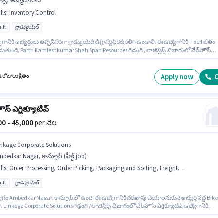
త్వ, అహ్మదాబాద్
lls
:
Inventory Control
ift
గ్రాడ్యుయేట్
గానికి అభ్యర్థులు తప్పనిసరిగా గ్రాడ్యుయేట్ డిగ్రీ/సర్టిఫికెట్ కలిగి ఉండాలి. ఈ ఉద్యోగానికి Fixed జీతం
తుంది. Parth Kamleshkumar Shah Span Resources గిడ్డంగి / లాజిస్టిక్స్ విభాగంలో వేర్‌హౌస్
 ఉద్యోగానికి క్రియాశీలకంగా నియామకం జరుగుతోంది. ఈ ఉద్యోగానికి అర్హత పొందేందుకు అభ్యర్థికి
ory Control వంటి నైపుణ్యాలు ఉండాలి. ఈ ఉద్యోగం Full Time ప్రాతిపదికపై, DAY shift మరియు
కి 6 days working ఉన్నాయి. ఈ ఉద్యోగం 4 - 6+ ఏళ్లు సంవత్సరాల అనుభవం ఉన్న వారికి కోసం
Apply now
C
 రోజులు క్రితం
ంగా ఉంటుంది. మీరు నెలకు ₹45000 వరకు సంపాదించవచ్చు.
ౌస్ ఎగ్జిక్యూటివ్
000 - 45,000
per నెల
inkage Corporate Solutions
bedkar Nagar, కాన్పూర్ (ఫీల్డ్ job)
lls
:
Order Processing, Order Picking, Packaging and Sorting, Freight Forwarding, Stock Taking, Aadhar Card, Bike, PAN Card, Inventory Control, Bank Account
ift
గ్రాడ్యుయేట్
గం Ambedkar Nagar, కాన్పూర్ లో ఉంది. ఈ ఉద్యోగానికి దరఖాస్తు చేయాలనుకునే అభ్యర్థి వద్ద Bike
 Linkage Corporate Solutions గిడ్డంగి / లాజిస్టిక్స్ విభాగంలో వేర్‌హౌస్ ఎగ్జిక్యూటివ్ ఉద్యోగానికి
శీలకంగా నియామకం జరుగుతోంది. ఈ ఉద్యోగంలో అదనపు ప్రయోజనాలు PF, Medical Benefits