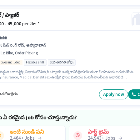
్ / ప్యాకర్
000 - 45,000
per నెల *
inkit
0 ఫీట్ రింగ్ రోడ్, అహ్మదాబాద్
lls
:
Bike, Order Picking
ntives included
Flexible shift
10వ తరగతి లోపు
 గిడ్డంగి / లాజిస్టిక్స్ విభాగంలో పిక్కర్ / ప్యాకర్ ఉద్యోగానికి క్రియాశీలకంగా నియామకం జరుగుతోంది.
Insurance, Medical Benefits లు ఉద్యోగ స్థాయి మరియు కంపెనీ పాలసీలపై ఆధారపడి
బడతాయి. ఈ ఖాళీ 200 ఫీట్ రింగ్ రోడ్, అహ్మదాబాద్ లో ఉంది. ఈ ఉద్యోగానికి అభ్యర్థి వద్ద Order
 ఉండాలి. 10వ తరగతి లోపు అర్హత ఉన్న అభ్యర్థులు ఈ ఉద్యోగానికి అప్లై చేసుకోవచ్చు. ఈ ఉద్యోగానికి
లిగి ఉండటం ముఖ్యం.
Apply now
C
క రోజు క్రితం
ు ఏ రకమైన job కోసం చూస్తున్నారు?
ఇంటి నుండి పని
పార్ట్ టైమ్
2,464
+
Jobs
24,943
+
Jobs