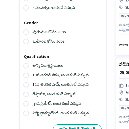
వ
Ski
4 సంవత్సరాల కంటే ఎక్కువ
Day sh
Gender
ఈ ఉద్యో
ఇవ్వబడు
పురుషుల కోసం Jobs
మేనేజర్
Invent
మహిళల కోసం Jobs
వారాని
Posted 2
అనుకూల
Qualification
వేర్‌హ
అన్ని విద్యాస్థాయిలు
₹ 25,
10వ తరగతి పాస్, అంతకంటే ఎక్కువ
12వ తరగతి పాస్, అంతకంటే ఎక్కువ
L
Am
డిప్లొమా, అంత కంటే ఎక్కువ
Ski
గ్రాడ్యుయేట్, అంత కంటే ఎక్కువ
Day sh
పోస్ట్ గ్రాడ్యుయేట్, అంత కంటే ఎక్కువ
ఈ ఉద్యో
ఉండాలి.
క్రియా