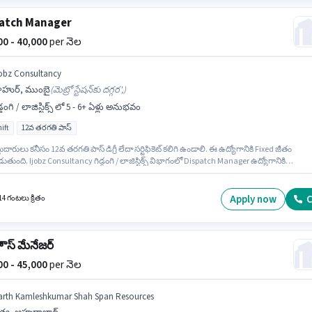
atch Manager
000 - 40,000
per నెల
jobz Consultancy
ాహుర్, ముంబై
(
మెట్రో స్టేషన్‌కు దగ్గర',
)
డ్డంగి / లాజిస్టిక్స్ లో 5 - 6+ ఏళ్లు అనుభవం
ift
12వ తరగతి పాస్
ుదారులు కనీసం 12వ తరగతి పాస్ డిగ్రీ లేదా సర్టిఫికెట్ కలిగి ఉండాలి. ఈ ఉద్యోగానికి Fixed జీతం
తుంది. Ijobz Consultancy గిడ్డంగి / లాజిస్టిక్స్ విభాగంలో Dispatch Manager ఉద్యోగానికి
శీలకంగా నియామకం జరుగుతోంది. ఈ ఉద్యోగం 5 - 6+ ఏళ్లు సంవత్సరాల అనుభవం ఉన్న వారికి కోసం
ంగా ఉంటుంది. మీరు నెలకు ₹40000 వరకు సంపాదించవచ్చు. ఈ ఖాళీ నాహుర్, ముంబై లో ఉంది. ఈ
 Full Time ప్రాతిపదికపై, DAY shift మరియు వారానికి 6 days working ఉన్నాయి.
Apply now
C
14 గంటలు క్రితం
హౌస్ మేనేజర్
000 - 45,000
per నెల
arth Kamleshkumar Shah Span Resources