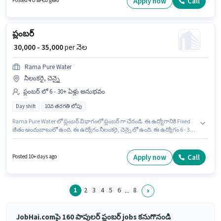
Apply now
Call
Posted 4 రోజులు క్రితం
ఘట్కోపర్ (ఈస్ట్), ముంబై లో ఉంది. ఇది Full Time ఉద్యోగం, ఇందులో DAY shift
మరియు వారానికి 6 days working ఉంటాయి.
ప్లంబర్
₹ 30,000 - 35,000
per నెల
Rama Pure Water
నీలంకరై, చెన్నై
ప్లంబర్ లో 6 - 30+ ఏళ్లు అనుభవం
Day shift
10వ తరగతి లోపు
Rama Pure Water లో ప్లంబర్ విభాగంలో ప్లంబర్ గా చేరండి. ఈ ఉద్యోగానికి Fixed
జీతం అందుబాటులో ఉంది. ఈ ఉద్యోగం నీలంకరై, చెన్నై లో ఉంది. ఈ ఉద్యోగం 6 - 30+
ఏళ్లు సంవత్సరాల అనుభవం ఉన్న వారికి కోసం అనుకూలంగా ఉంటుంది. మీరు నెలకు
₹35000 వరకు సంపాదించవచ్చు. ఈ ఉద్యోగం Full Time ప్రాతిపదికపై, DAY shift
మరియు వారానికి 6 days working ఉన్నాయి. 10వ తరగతి లోపు అర్హత ఉన్న
Apply now
Call
Posted 10+ days ago
అభ్యర్థులు ఈ ఉద్యోగానికి అప్లై చేసుకోవచ్చు.
1
2
3
4
5
6
8
...
JobHai.comపై 160 పాపులర్ ప్లంబర్ jobs కనుగొనండి