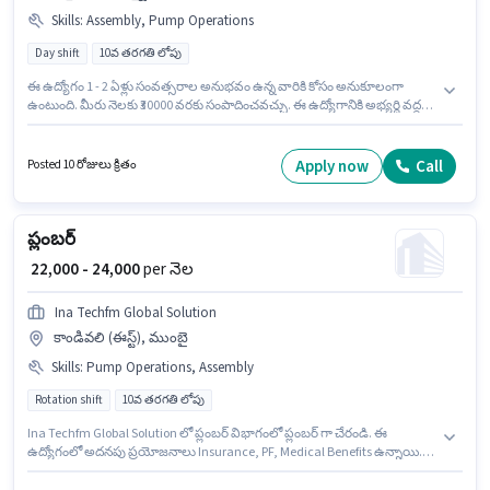
Skills
:
Assembly, Pump Operations
Day shift
10వ తరగతి లోపు
ఈ ఉద్యోగం 1 - 2 ఏళ్లు సంవత్సరాల అనుభవం ఉన్న వారికి కోసం అనుకూలంగా
ఉంటుంది. మీరు నెలకు ₹30000 వరకు సంపాదించవచ్చు. ఈ ఉద్యోగానికి అభ్యర్థి వద్ద
Assembly, Pump Operations ఉండాలి. Vinayaga Plumbing Sanitary Works
లో ప్లంబర్ విభాగంలో ప్లంబర్ గా చేరండి. ఈ ఉద్యోగానికి Fixed జీతం అందుబాటులో
ఉంది. ఈ ఖాళీ సెలైయూర్, చెన్నై లో ఉంది. ఈ ఉద్యోగానికి 10వ తరగతి లోపు అర్హత
Apply now
Call
Posted 10 రోజులు క్రితం
ఉన్న అభ్యర్థులు దరఖాస్తు చేయవచ్చు.
ప్లంబర్
₹ 22,000 - 24,000
per నెల
Ina Techfm Global Solution
కాండివలి (ఈస్ట్), ముంబై
Skills
:
Pump Operations, Assembly
Rotation shift
10వ తరగతి లోపు
Ina Techfm Global Solution లో ప్లంబర్ విభాగంలో ప్లంబర్ గా చేరండి. ఈ
ఉద్యోగంలో అదనపు ప్రయోజనాలు Insurance, PF, Medical Benefits ఉన్నాయి.
ఈ ఉద్యోగం 1 - 3 ఏళ్లు సంవత్సరాల అనుభవం ఉన్న వారికి కోసం అనుకూలంగా
ఉంటుంది. మీరు నెలకు ₹24000 వరకు సంపాదించవచ్చు. ఈ ఉద్యోగానికి అభ్యర్థి వద్ద