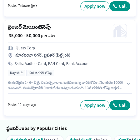
ఉద్యోగం Full Time ప్రాతిపదికపై, DAY shift మరియు వారానికి Others ఉన్నాయి.
Apply now
Call
Posted 7 గంటలు క్రితం
ప్లంబర్ మెయింటెనెన్స్
₹ 35,000 - 50,000
per నెల
Quess Corp
మాళవియా నగర్, జైపూర్ (ఫీల్డ్ job)
Skills
:
Aadhar Card, PAN Card, Bank Account
Day shift
10వ తరగతి లోపు
ఈ ఉద్యోగం 2 - 6+ ఏళ్లు సంవత్సరాల అనుభవం ఉన్న వారికి కోసం, నెల జీతం ₹50000
ఉంటుంది. ఈ ఉద్యోగానికి Fixed జీతం ఇవ్వబడుతుంది. 10వ తరగతి లోపు అర్హత
ఉన్న అభ్యర్థులు ఈ ఉద్యోగానికి అప్లై చేసుకోవచ్చు. ఈ ఉద్యోగానికి అవసరమైన
డాక్యుమెంట్లు PAN Card, Aadhar Card, Bank Account కలిగి ఉండాలి. ఈ
ఉద్యోగం Full Time ప్రాతిపదికపై, DAY shift మరియు వారానికి 6 days working
Apply now
Call
Posted 10+ days ago
ఉన్నాయి. ఈ ఖాళీ మాళవియా నగర్, జైపూర్ లో ఉంది.
ప్లంబర్ Jobs by Popular Cities