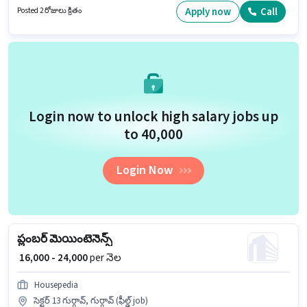
ఉద్యోగంలో అదనపు ప్రయోజనాలు Insurance, PF ఉన్నాయి.
Apply now
Call
Posted 2 రోజులు క్రితం
Login now to unlock high salary jobs up
to ₹40,000
Login Now
ప్లంబర్ మెయింటెనెన్స్
₹ 16,000 - 24,000
per నెల
Housepedia
సెక్టర్ 13 గుర్గావ్, గుర్గావ్ (ఫీల్డ్ job)