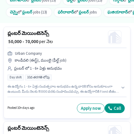
బెంగళూరు
లో
ప్లంబర్
jobs (13)
ఢిల్లీ
లో
ప్లంబర్
jobs (25)
గుర్గావ్
లో
ప్లం
చెన్నై
లో
ప్లంబర్
jobs (13)
ఫరీదాబాద్
లో
ప్లంబర్
jobs
ఘజియాబాద్
లో
ప
ప్లంబర్ మెయింటెనెన్స్
₹ 50,000 - 70,000
per నెల
Urban Company
కాండివలి (ఈస్ట్), ముంబై (ఫీల్డ్ job)
ప్లంబర్ లో 1 - 6+ ఏళ్లు అనుభవం
Day shift
10వ తరగతి లోపు
ఈ ఉద్యోగం 1 - 6+ ఏళ్లు సంవత్సరాల అనుభవం ఉన్న వారికి కోసం అనుకూలంగా
ఉంటుంది. మీరు నెలకు ₹70000 వరకు సంపాదించవచ్చు. ఈ ఉద్యోగానికి Fixed జీతం
అందుబాటులో ఉంది. ఈ ఉద్యోగానికి 10వ తరగతి లోపు అర్హత ఉన్న అభ్యర్థులు
దరఖాస్తు చేయవచ్చు. అదనపు Insurance, Medical Benefits లు ఉద్యోగ స్థాయి
మరియు కంపెనీ పాలసీలపై ఆధారపడి ఇప్పించబడతాయి. ఈ ఉద్యోగం Full Time
Apply now
Call
Posted 10+ days ago
ప్రాతిపదికపై, DAY shift మరియు వారానికి 6 days working ఉన్నాయి. Urban
Company ప్లంబర్ విభాగంలో ప్లంబర్ మెయింటెనెన్స్ ఉద్యోగానికి క్రియాశీలకంగా
నియామకం జరుగుతోంది.
ప్లంబర్ మెయింటెనెన్స్