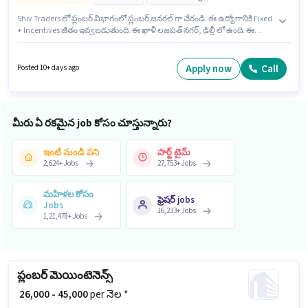
Shiv Traders లో ప్లంబర్ విభాగంలో ప్లంబర్ జనరల్ గా చేరండి. ఈ ఉద్యోగానికి Fixed
+ Incentives జీతం ఇవ్వబడుతుంది. ఈ ఖాళీ లజపత్ నగర్, ఢిల్లీ లో ఉంది. ఈ
ఉద్యోగానికి 10వ తరగతి లోపు అర్హత ఉన్న అభ్యర్థులు దరఖాస్తు చేయవచ్చు. ఈ
ఉద్యోగం 1 - 6+ ఏళ్లు సంవత్సరాల అనుభవం ఉన్న వారికి కోసం అనుకూలంగా
ఉంటుంది. మీరు నెలకు ₹45000 వరకు సంపాదించవచ్చు. ఇది Full Time ఉద్యోగం,
Apply now
Call
Posted 10+ days ago
ఇందులో FLEXIBLE shift మరియు వారానికి 6 days working ఉంటాయి.
మీరు ఏ రకమైన job కోసం చూస్తున్నారు?
ఇంటి నుండి పని
పార్ట్ టైమ్
2,624
+
Jobs
27,753
+
Jobs
మహిళల కోసం
ఫ్రెషర్ jobs
Jobs
16,233
+
Jobs
1,21,478
+
Jobs
ప్లంబర్ మెయింటెనెన్స్
₹ 26,000 - 45,000
per నెల *