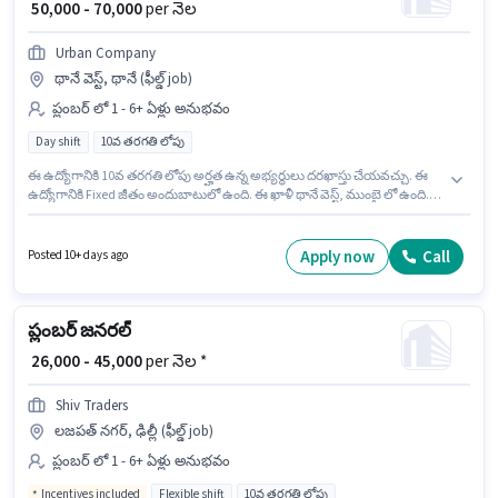
₹ 50,000 - 70,000
per నెల
Urban Company
థానే వెస్ట్, థానే (ఫీల్డ్ job)
ప్లంబర్ లో 1 - 6+ ఏళ్లు అనుభవం
Day shift
10వ తరగతి లోపు
ఈ ఉద్యోగానికి 10వ తరగతి లోపు అర్హత ఉన్న అభ్యర్థులు దరఖాస్తు చేయవచ్చు. ఈ
ఉద్యోగానికి Fixed జీతం అందుబాటులో ఉంది. ఈ ఖాళీ థానే వెస్ట్, ముంబై లో ఉంది.
అదనపు Insurance, Medical Benefits లు ఉద్యోగ స్థాయి మరియు కంపెనీ
పాలసీలపై ఆధారపడి ఇప్పించబడతాయి. ఈ ఉద్యోగం 1 - 6+ ఏళ్లు సంవత్సరాల
అనుభవం ఉన్న వారికి కోసం అనుకూలంగా ఉంటుంది. మీరు నెలకు ₹70000 వరకు
Apply now
Call
Posted 10+ days ago
సంపాదించవచ్చు. ఇది Full Time ఉద్యోగం, ఇందులో DAY shift మరియు వారానికి 6
days working ఉంటాయి.
ప్లంబర్ జనరల్
₹ 26,000 - 45,000
per నెల *
Shiv Traders
లజపత్ నగర్, ఢిల్లీ (ఫీల్డ్ job)
ప్లంబర్ లో 1 - 6+ ఏళ్లు అనుభవం
Incentives included
Flexible shift
10వ తరగతి లోపు