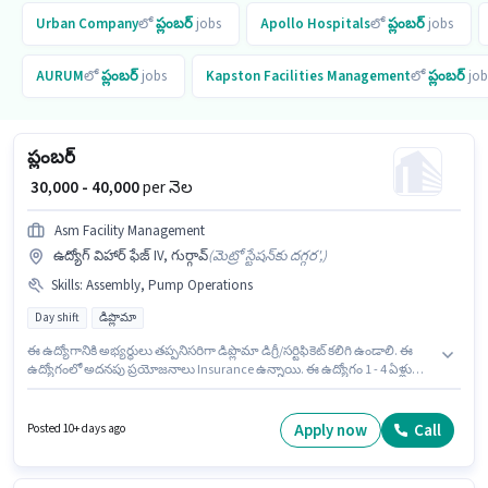
Urban Company
లో
ప్లంబర్
jobs
Apollo Hospitals
లో
ప్లంబర్
jobs
AURUM
లో
ప్లంబర్
jobs
Kapston Facilities Management
లో
ప్లంబర్
job
ప్లంబర్
₹ 30,000 - 40,000
per నెల
Asm Facility Management
ఉద్యోగ్ విహార్ ఫేజ్ IV, గుర్గావ్
(
మెట్రో స్టేషన్‌కు దగ్గర',
)
Skills
:
Assembly, Pump Operations
Day shift
డిప్లొమా
ఈ ఉద్యోగానికి అభ్యర్థులు తప్పనిసరిగా డిప్లొమా డిగ్రీ/సర్టిఫికెట్ కలిగి ఉండాలి. ఈ
ఉద్యోగంలో అదనపు ప్రయోజనాలు Insurance ఉన్నాయి. ఈ ఉద్యోగం 1 - 4 ఏళ్లు
సంవత్సరాల అనుభవం ఉన్న వారికి కోసం, నెల జీతం ₹40000 ఉంటుంది. ఈ
ఉద్యోగానికి అర్హత పొందేందుకు అభ్యర్థికి Assembly, Pump Operations వంటి
నైపుణ్యాలు ఉండాలి. ఈ ఖాళీ ఉద్యోగ్ విహార్ ఫేజ్ IV, గుర్గావ్ లో ఉంది. ఈ ఉద్యోగానికి
Apply now
Call
Posted 10+ days ago
Fixed జీతం ఇవ్వబడుతుంది.