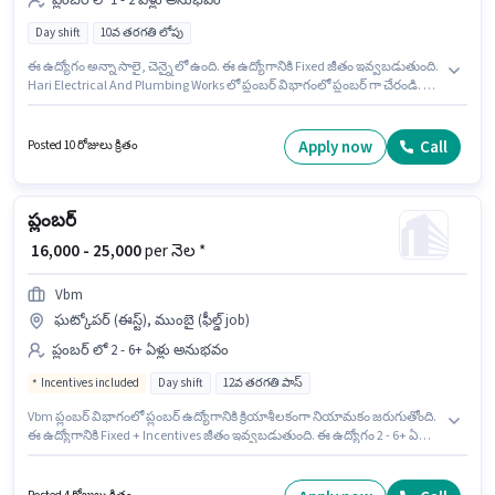
ప్లంబర్ లో 1 - 2 ఏళ్లు అనుభవం
Day shift
10వ తరగతి లోపు
ఈ ఉద్యోగం అన్నా సాలై, చెన్నై లో ఉంది. ఈ ఉద్యోగానికి Fixed జీతం ఇవ్వబడుతుంది.
Hari Electrical And Plumbing Works లో ప్లంబర్ విభాగంలో ప్లంబర్ గా చేరండి. ఈ
ఉద్యోగానికి 10వ తరగతి లోపు అర్హత ఉన్న అభ్యర్థులు దరఖాస్తు చేయవచ్చు. ఈ
ఉద్యోగం 1 - 2 ఏళ్లు సంవత్సరాల అనుభవం ఉన్న వారికి కోసం అనుకూలంగా
ఉంటుంది. మీరు నెలకు ₹30000 వరకు సంపాదించవచ్చు. ఈ ఉద్యోగం Full Time
Apply now
Call
Posted 10 రోజులు క్రితం
ప్రాతిపదికపై, DAY shift మరియు వారానికి 6 days working ఉన్నాయి.
ప్లంబర్
₹ 16,000 - 25,000
per నెల *
Vbm
ఘట్కోపర్ (ఈస్ట్), ముంబై (ఫీల్డ్ job)
ప్లంబర్ లో 2 - 6+ ఏళ్లు అనుభవం
Incentives included
Day shift
12వ తరగతి పాస్
Vbm ప్లంబర్ విభాగంలో ప్లంబర్ ఉద్యోగానికి క్రియాశీలకంగా నియామకం జరుగుతోంది.
ఈ ఉద్యోగానికి Fixed + Incentives జీతం ఇవ్వబడుతుంది. ఈ ఉద్యోగం 2 - 6+ ఏళ్లు
సంవత్సరాల అనుభవం ఉన్న వారికి కోసం అనుకూలంగా ఉంటుంది. మీరు నెలకు
₹25000 వరకు సంపాదించవచ్చు. అదనపు Cab, Insurance, Medical Benefits లు
ఉద్యోగ స్థాయి మరియు కంపెనీ పాలసీలపై ఆధారపడి ఇప్పించబడతాయి. ఈ ఉద్యోగం