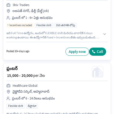
Shiv Traders
లజపత్ నగర్, ఢిల్లీ (ఫీల్డ్ job)
ప్లంబర్ లో 1 - 6+ ఏళ్లు అనుభవం
Incentives included
Flexible shift
10వ తరగతి లోపు
ఇది Full Time ఉద్యోగం, ఇందులో FLEXIBLE shift మరియు వారానికి 6 days
working ఉంటాయి. ఈ ఉద్యోగానికి Fixed + Incentives జీతం ఇవ్వబడుతుంది. ఈ
ఖాళీ లజపత్ నగర్, ఢిల్లీ లో ఉంది. ఈ ఉద్యోగానికి 10వ తరగతి లోపు అర్హత ఉన్న
అభ్యర్థులు దరఖాస్తు చేయవచ్చు. Shiv Traders ప్లంబర్ విభాగంలో ప్లంబర్
మెయింటెనెన్స్ ఉద్యోగానికి క్రియాశీలకంగా నియామకం జరుగుతోంది. ఈ ఉద్యోగం 1 -
Apply now
Call
Posted 10+ days ago
6+ ఏళ్లు సంవత్సరాల అనుభవం ఉన్న వారికి కోసం, నెల జీతం ₹45000 ఉంటుంది.
ప్లంబర్
₹ 15,000 - 20,000
per నెల
Healthcare Global
వైష్ణోదేవి సర్కిల్, అహ్మదాబాద్
ప్లంబర్ లో 6 - 24 నెలలు అనుభవం
Flexible shift
డిప్లొమా
ఈ ఉద్యోగం 6 - 24 నెలలు సంవత్సరాల అనుభవం ఉన్న వారికి కోసం అనుకూలంగా