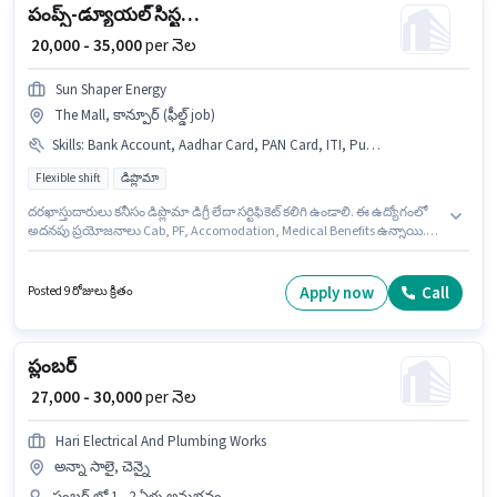
పంప్స్-డ్యూయల్ సిస్టమ్ ప్లంబర్
₹ 20,000 - 35,000
per నెల
Sun Shaper Energy
The Mall, కాన్పూర్ (ఫీల్డ్ job)
Skills
:
Bank Account, Aadhar Card, PAN Card, ITI, Pump Operations
Flexible shift
డిప్లొమా
దరఖాస్తుదారులు కనీసం డిప్లొమా డిగ్రీ లేదా సర్టిఫికెట్ కలిగి ఉండాలి. ఈ ఉద్యోగంలో
అదనపు ప్రయోజనాలు Cab, PF, Accomodation, Medical Benefits ఉన్నాయి.
ఇది Full Time ఉద్యోగం, ఇందులో FLEXIBLE shift మరియు వారానికి 6 days
working ఉంటాయి. ఈ ఉద్యోగానికి Fixed జీతం ఇవ్వబడుతుంది. ఈ ఖాళీ The
Mall, కాన్పూర్ లో ఉంది. ఈ ఉద్యోగానికి అభ్యర్థి వద్ద Pump Operations ఉండాలి.
Apply now
Call
Posted 9 రోజులు క్రితం
ప్లంబర్
₹ 27,000 - 30,000
per నెల
Hari Electrical And Plumbing Works
అన్నా సాలై, చెన్నై