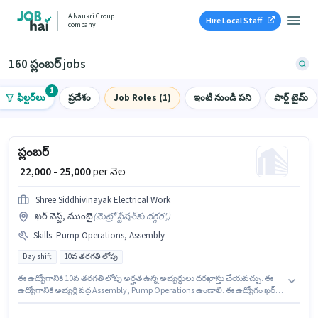
A Naukri Group
Hire Local Staff
company
160 ప్లంబర్ jobs
1
ఫిల్టర్‌లు
ప్రదేశం
Job Roles (1)
ఇంటి నుండి పని
పార్ట్ టైమ్
ప్లంబర్
₹ 22,000 - 25,000
per నెల
Shree Siddhivinayak Electrical Work
ఖర్ వెస్ట్, ముంబై
(
మెట్రో స్టేషన్‌కు దగ్గర',
)
Skills
:
Pump Operations, Assembly
Day shift
10వ తరగతి లోపు
ఈ ఉద్యోగానికి 10వ తరగతి లోపు అర్హత ఉన్న అభ్యర్థులు దరఖాస్తు చేయవచ్చు. ఈ
ఉద్యోగానికి అభ్యర్థి వద్ద Assembly, Pump Operations ఉండాలి. ఈ ఉద్యోగం ఖర్
వెస్ట్, ముంబై లో ఉంది. ఈ ఉద్యోగానికి Fixed జీతం అందుబాటులో ఉంది. ఈ ఉద్యోగం
2 - 4 ఏళ్లు సంవత్సరాల అనుభవం ఉన్న వారికి కోసం, నెల జీతం ₹25000 ఉంటుంది. ఈ