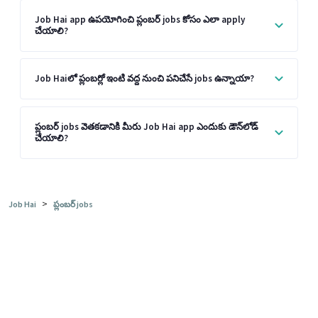
Job Hai app ఉపయోగించి ప్లంబర్ jobs కోసం ఎలా apply
చేయాలి?
Job Haiలో ప్లంబర్లో ఇంటి వద్ద నుంచి పనిచేసే jobs ఉన్నాయా?
ప్లంబర్ jobs వెతకడానికి మీరు Job Hai app ఎందుకు డౌన్‌లోడ్
చేయాలి?
>
Job Hai
ప్లంబర్ jobs