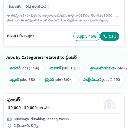
Day shift
10వ తరగతి పాస్
ఈ ఉద్యోగం 2 - 6+ ఏళ్లు సంవత్సరాల అనుభవం ఉన్న వారికి కోసం, నెల జీతం ₹26000
ఉంటుంది. ఈ ఉద్యోగానికి అర్హత పొందేందుకు అభ్యర్థికి Assembly వంటి నైపుణ్యాలు
ఉండాలి. దరఖాస్తుదారులు కనీసం 10వ తరగతి పాస్ డిగ్రీ లేదా సర్టిఫికెట్ కలిగి
ఉండాలి. ఈ ఉద్యోగానికి Fixed జీతం ఇవ్వబడుతుంది. ఇది Full Time ఉద్యోగం,
ఇందులో DAY shift మరియు వారానికి 6 days working ఉంటాయి. ఈ ఉద్యోగం
Apply now
Call
Posted 4 రోజులు క్రితం
Kundli, సోనిపట్ లో ఉంది.
Jobs by Categories related to ప్లంబర్
తయారీ
jobs (7.43K)
మెకానిక్
jobs (1.21K)
శ్రమ/సహాయకుడు
jobs (2
వడ్రంగి
jobs (888)
డ్రైవర్
jobs (3.92K)
ఎలక్ట్రీషియన్
jobs (1.24K)
ప్లంబర్
₹ 30,000 - 30,000
per నెల
Vinayaga Plumbing Sanitary Works
సెలైయూర్, చెన్నై