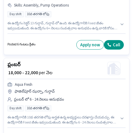
Skills
:
Assembly, Pump Operations
Day shift
10వ తరగతి లోపు
ఈ ఉద్యోగం సెక్టర్ 13 గుర్గావ్, గుర్గావ్ లో ఉంది. ఈ ఉద్యోగానికి Fixed జీతం
ఇవ్వబడుతుంది. ఈ ఉద్యోగం 6+ నెలలు సంవత్సరాల అనుభవం ఉన్న వారికి కోసం
అనుకూలంగా ఉంటుంది. మీరు నెలకు ₹24000 వరకు సంపాదించవచ్చు. అదనపు
Medical Benefits లు ఉద్యోగ స్థాయి మరియు కంపెనీ పాలసీలపై ఆధారపడి
ఇప్పించబడతాయి. Housepedia లో ప్లంబర్ విభాగంలో ప్లంబర్ మెయింటెనెన్స్ గా
Apply now
Call
Posted 6 గంటలు క్రితం
చేరండి. ఈ ఉద్యోగానికి అభ్యర్థి వద్ద Assembly, Pump Operations ఉండాలి.
ప్లంబర్
₹ 18,000 - 22,000
per నెల
Aqua Fresh
ఫాజిల్‌పూర్ ఝర్సా, గుర్గావ్
ప్లంబర్ లో 6 - 24 నెలలు అనుభవం
Day shift
10వ తరగతి లోపు
ఈ ఉద్యోగానికి 10వ తరగతి లోపు అర్హత ఉన్న అభ్యర్థులు దరఖాస్తు చేయవచ్చు. ఈ
ఉద్యోగానికి Fixed జీతం ఇవ్వబడుతుంది. ఈ ఉద్యోగం 6 - 24 నెలలు సంవత్సరాల
అనుభవం ఉన్న వారికి కోసం, నెల జీతం ₹22000 ఉంటుంది. ఈ ఖాళీ ఫాజిల్‌పూర్
ఝర్సా, గుర్గావ్ లో ఉంది. Aqua Fresh లో ప్లంబర్ విభాగంలో ప్లంబర్ గా చేరండి. ఈ