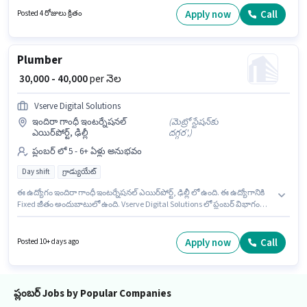
Assembly, Pump Operations ఉండాలి. ఈ ఉద్యోగం కాండివలి (ఈస్ట్), ముంబై లో
Apply now
Call
Posted 4 రోజులు క్రితం
ఉంది. ఈ ఉద్యోగానికి Fixed జీతం ఇవ్వబడుతుంది.
Plumber
₹ 30,000 - 40,000
per నెల
Vserve Digital Solutions
ఇందిరా గాంధీ ఇంటర్నేషనల్
(
మెట్రో స్టేషన్‌కు
ఎయిర్‌పోర్ట్, ఢిల్లీ
దగ్గర',
)
ప్లంబర్ లో 5 - 6+ ఏళ్లు అనుభవం
Day shift
గ్రాడ్యుయేట్
ఈ ఉద్యోగం ఇందిరా గాంధీ ఇంటర్నేషనల్ ఎయిర్‌పోర్ట్, ఢిల్లీ లో ఉంది. ఈ ఉద్యోగానికి
Fixed జీతం అందుబాటులో ఉంది. Vserve Digital Solutions లో ప్లంబర్ విభాగంలో
Plumber గా చేరండి. ఈ ఉద్యోగం 5 - 6+ ఏళ్లు సంవత్సరాల అనుభవం ఉన్న వారికి
కోసం అనుకూలంగా ఉంటుంది. మీరు నెలకు ₹40000 వరకు సంపాదించవచ్చు.
దరఖాస్తుదారులు కనీసం గ్రాడ్యుయేట్ డిగ్రీ లేదా సర్టిఫికెట్ కలిగి ఉండాలి. ఇది Full
Apply now
Call
Posted 10+ days ago
Time ఉద్యోగం, ఇందులో DAY shift మరియు వారానికి 6 days working ఉంటాయి.
ప్లంబర్ Jobs by Popular Companies