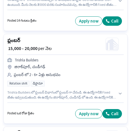
ఉంటుంది. మీరు నెలకు ₹20000 వరకు సంపాదించవచ్చు. ఈ ఉద్యోగానికి Fixed జీతం
ఇవ్వబడుతుంది. ఈ ఉద్యోగం వైష్ణోదేవి సర్కిల్, అహ్మదాబాద్ లో ఉంది. అదనపు
Meal, PF, Medical Benefits లు ఉద్యోగ స్థాయి మరియు కంపెనీ పాలసీలపై
ఆధారపడి ఇప్పించబడతాయి. Healthcare Global ప్లంబర్ విభాగంలో ప్లంబర్
Apply now
Call
Posted 14 గంటలు క్రితం
ఉద్యోగానికి క్రియాశీలకంగా నియామకం జరుగుతోంది. ఈ ఉద్యోగానికి అభ్యర్థులు
తప్పనిసరిగా డిప్లొమా డిగ్రీ/సర్టిఫికెట్ కలిగి ఉండాలి.
ప్లంబర్
₹ 15,000 - 20,000
per నెల
Trishla Builders
జిరాక్‌పూర్, చండీగఢ్
ప్లంబర్ లో 2 - 6+ ఏళ్లు అనుభవం
Rotation shift
డిప్లొమా
Trishla Builders లో ప్లంబర్ విభాగంలో ప్లంబర్ గా చేరండి. ఈ ఉద్యోగానికి Fixed
జీతం ఇవ్వబడుతుంది. ఈ ఉద్యోగం జిరాక్‌పూర్, చండీగఢ్ లో ఉంది. ఈ ఉద్యోగానికి
అభ్యర్థులు తప్పనిసరిగా డిప్లొమా డిగ్రీ/సర్టిఫికెట్ కలిగి ఉండాలి. ఈ ఉద్యోగం 2 - 6+
ఏళ్లు సంవత్సరాల అనుభవం ఉన్న వారికి కోసం, నెల జీతం ₹20000 ఉంటుంది. ఇది Full
Time ఉద్యోగం, ఇందులో Rotation Shift మరియు వారానికి Others ఉంటాయి.
Apply now
Call
Posted ఒక రోజు క్రితం