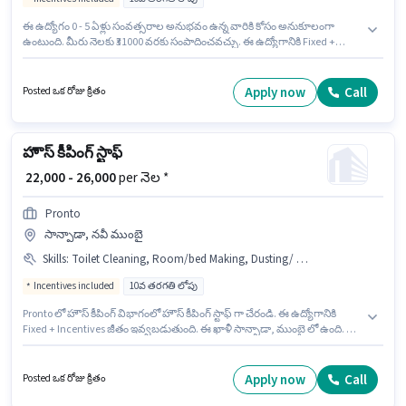
ఈ ఉద్యోగం 0 - 5 ఏళ్లు సంవత్సరాల అనుభవం ఉన్న వారికి కోసం అనుకూలంగా
ఉంటుంది. మీరు నెలకు ₹31000 వరకు సంపాదించవచ్చు. ఈ ఉద్యోగానికి Fixed +
Incentives జీతం అందుబాటులో ఉంది. Pronto లో హౌస్ కీపింగ్ విభాగంలో హౌస్
క్లీనర్ గా చేరండి. ఈ ఉద్యోగానికి అభ్యర్థి వద్ద House Cleaning, Toilet Cleaning,
Kitchen Cleaning, Room/bed Making, Dusting/ Cleaning ఉండాలి. ఈ
Apply now
Call
Posted ఒక రోజు క్రితం
ఉద్యోగానికి 10వ తరగతి లోపు అర్హత ఉన్న అభ్యర్థులు దరఖాస్తు చేయవచ్చు. ఈ ఖాళీ
సాన్పాడా, ముంబై లో ఉంది.
హౌస్ కీపింగ్ స్టాఫ్
₹ 22,000 - 26,000
per నెల *
Pronto
సాన్పాడా, నవీ ముంబై
Skills
:
Toilet Cleaning, Room/bed Making, Dusting/ Cleaning, Kitchen Cleaning, House Cleaning
Incentives included
10వ తరగతి లోపు
Pronto లో హౌస్ కీపింగ్ విభాగంలో హౌస్ కీపింగ్ స్టాఫ్ గా చేరండి. ఈ ఉద్యోగానికి
Fixed + Incentives జీతం ఇవ్వబడుతుంది. ఈ ఖాళీ సాన్పాడా, ముంబై లో ఉంది. ఈ
ఉద్యోగానికి అర్హత పొందేందుకు అభ్యర్థికి House Cleaning, Toilet Cleaning,
Kitchen Cleaning, Room/bed Making, Dusting/ Cleaning వంటి నైపుణ్యాలు
ఉండాలి. ఈ ఉద్యోగం 0 - 6+ ఏళ్లు సంవత్సరాల అనుభవం ఉన్న వారికి కోసం, నెల
Apply now
Call
Posted ఒక రోజు క్రితం
జీతం ₹26000 ఉంటుంది. ఈ ఉద్యోగానికి 10వ తరగతి లోపు అర్హత ఉన్న అభ్యర్థులు