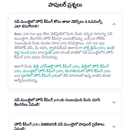
పాపులర్ ప్రశ్నలు
నవీ ముంబైలో హౌస్ కీపింగ్ కోసం తాజా వెకెన్సీలు & ఓపెనింగ్స్
ఎలా కనుగొనాలి?
Ans:
Job Hai app లేదా వెబ్‌సైట్‌లో మీరు మీకు నచ్చిన నగరాన్ని నవీ
ముంబైగా, కేటగిరీని హౌస్ కీపింగ్గా ఎంచుకోవచ్చు. ఒకే job రోల్‌కు
సంబంధించి మీకు వందల రకాల jobs కనిపిస్తాయి. Job Hai app
డౌన్‌లోడ్ చేసి, మీ skills, క్వాలిఫికేషన్ ఆధారంగా
పార్ట్ టైమ్ jobs
,
ఇంటి
వద్ద నుంచి jobs
and
ఫ్రెషర్ jobs
లాంటి వాటిలో నవీ ముంబైలోని హౌస్
కీపింగ్ jobs apply చేయవచ్చు.
అలాగే మీరు
ఢిల్లీ ఎన్‌సీఆర్లో హౌస్ కీపింగ్ jobs
,
ఢిల్లీలో హౌస్ కీపింగ్
jobs
,
ముంబైలో హౌస్ కీపింగ్ jobs
,
బెంగళూరులో హౌస్ కీపింగ్ jobs
and
పూనేలో హౌస్ కీపింగ్ jobs
లో వేరే నగరాలలో ఉన్న వాటిని కూడా
అన్వేషించవచ్చు.
నవీ ముంబైలో హౌస్ కీపింగ్ jobsకు సంబంధించి మీరు చూసే
కేటగిరీలు ఏమిటి?
హౌస్ కీపింగ్ jobs వెతకడానికి నవీ ముంబైలో పాపులర్ ప్రదేశాలు
ఏమిటి?