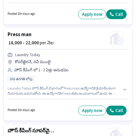
అభ్యర్థులు ఈ ఉద్యోగానికి అప్లై చేసుకోవచ్చు. ఈ ఉద్యోగం ఫ్రెషర్ కోసం, నెల జీతం
₹42000 ఉంటుంది.
Apply now
Call
Posted 10+ days ago
Press man
₹ 18,000 - 22,000
per నెల
Laundry Today
కోపర్‌ఖైరనే, నవీ ముంబై
హౌస్ కీపింగ్ లో 1 - 2 ఏళ్లు అనుభవం
10వ తరగతి లోపు
Laundry Today హౌస్ కీపింగ్ విభాగంలో Press man ఉద్యోగానికి క్రియాశీలకంగా
నియామకం జరుగుతోంది. ఈ ఉద్యోగానికి Fixed జీతం అందుబాటులో ఉంది. ఈ
ఉద్యోగం 1 - 2 ఏళ్లు సంవత్సరాల అనుభవం ఉన్న వారికి కోసం, నెల జీతం ₹22000
ఉంటుంది. ఈ ఖాళీ కోపర్‌ఖైరనే, ముంబై లో ఉంది. ఈ ఉద్యోగానికి 10వ తరగతి లోపు
అర్హత ఉన్న అభ్యర్థులు దరఖాస్తు చేయవచ్చు.
Apply now
Call
Posted 10+ days ago
హౌస్ కీపింగ్ సూపర్‌వైజర్