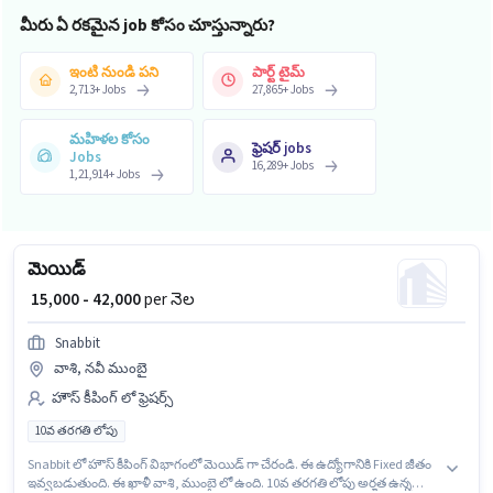
మీరు ఏ రకమైన job కోసం చూస్తున్నారు?
ఇంటి నుండి పని
పార్ట్ టైమ్
2,713
+
Jobs
27,865
+
Jobs
మహిళల కోసం
ఫ్రెషర్ jobs
Jobs
16,289
+
Jobs
1,21,914
+
Jobs
మెయిడ్
₹ 15,000 - 42,000
per నెల
Snabbit
వాశి, నవీ ముంబై
హౌస్ కీపింగ్ లో ఫ్రెషర్స్
10వ తరగతి లోపు
Snabbit లో హౌస్ కీపింగ్ విభాగంలో మెయిడ్ గా చేరండి. ఈ ఉద్యోగానికి Fixed జీతం
ఇవ్వబడుతుంది. ఈ ఖాళీ వాశి, ముంబై లో ఉంది. 10వ తరగతి లోపు అర్హత ఉన్న