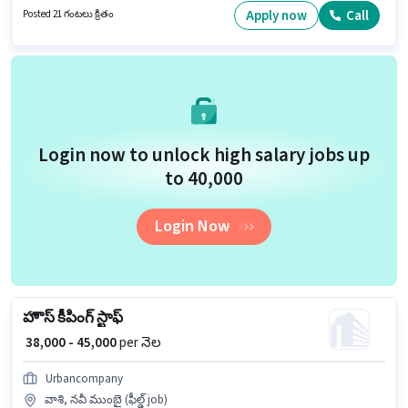
అర్హత ఉన్న అభ్యర్థులు ఈ ఉద్యోగానికి అప్లై చేసుకోవచ్చు. అదనపు Insurance లు
Apply now
Call
Posted 21 గంటలు క్రితం
ఉద్యోగ స్థాయి మరియు కంపెనీ పాలసీలపై ఆధారపడి ఇప్పించబడతాయి.
Login now to unlock high salary jobs up
to ₹40,000
Login Now
హౌస్ కీపింగ్ స్టాఫ్
₹ 38,000 - 45,000
per నెల
Urbancompany
వాశి, నవీ ముంబై (ఫీల్డ్ job)