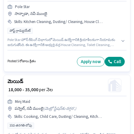
Pole Star
సాన్పాడా, నవీ ముంబై
Skills
:
Kitchen Cleaning, Dusting/ Cleaning, House Cleaning, Toilet Cleaning
పోస్ట్ గ్రాడ్యుయేట్
Pole Star హౌస్ కీపింగ్ విభాగంలో మెయిడ్ ఉద్యోగానికి క్రియాశీలకంగా నియామకం
జరుగుతోంది. ఈ ఉద్యోగానికి అభ్యర్థి వద్ద House Cleaning, Toilet Cleaning,
Kitchen Cleaning, Dusting/ Cleaning ఉండాలి. ఈ ఉద్యోగం సాన్పాడా, ముంబై
లో ఉంది. ఈ ఉద్యోగంలో అదనపు ప్రయోజనాలు Insurance, Medical Benefits
ఉన్నాయి. ఈ ఉద్యోగానికి అభ్యర్థులు తప్పనిసరిగా పోస్ట్ గ్రాడ్యుయేట్ డిగ్రీ/సర్టిఫికెట్
Apply now
Call
Posted 5 రోజులు క్రితం
కలిగి ఉండాలి. ఈ ఉద్యోగానికి Fixed జీతం ఇవ్వబడుతుంది.
మెయిడ్
₹ 18,000 - 35,000
per నెల
Minj Maid
పన్వెల్, నవీ ముంబై
(
మెట్రో స్టేషన్‌కు దగ్గర',
)
Skills
:
Cooking, Child Care, Dusting/ Cleaning, Kitchen Cleaning
10వ తరగతి లోపు