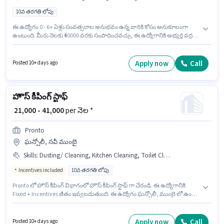
10వ తరగతి లోపు
ఈ ఉద్యోగం 0 - 6+ ఏళ్లు సంవత్సరాల అనుభవం ఉన్న వారికి కోసం అనుకూలంగా
ఉంటుంది. మీరు నెలకు ₹40000 వరకు సంపాదించవచ్చు. ఈ ఉద్యోగానికి అభ్యర్థి వద్ద
House Cleaning, Toilet Cleaning, Kitchen Cleaning, Dusting/ Cleaning
ఉండాలి. Pronto లో హౌస్ కీపింగ్ విభాగంలో హౌస్ కీపింగ్ స్టాఫ్ గా చేరండి. ఈ
ఉద్యోగంలో అదనపు ప్రయోజనాలు Insurance ఉన్నాయి. ఈ ఖాళీ సాన్పాడా, ముంబై
Apply now
Call
Posted 10+ days ago
లో ఉంది. ఈ ఉద్యోగానికి Fixed జీతం అందుబాటులో ఉంది.
హౌస్ కీపింగ్ స్టాఫ్
₹ 21,000 - 41,000
per నెల *
Pronto
ఘన్సోలీ, నవీ ముంబై
Skills
:
Dusting/ Cleaning, Kitchen Cleaning, Toilet Cleaning, House Cleaning
Incentives included
10వ తరగతి లోపు
Pronto లో హౌస్ కీపింగ్ విభాగంలో హౌస్ కీపింగ్ స్టాఫ్ గా చేరండి. ఈ ఉద్యోగానికి
Fixed + Incentives జీతం ఇవ్వబడుతుంది. ఈ ఉద్యోగం ఘన్సోలీ, ముంబై లో ఉంది.
అదనపు Insurance, Medical Benefits లు ఉద్యోగ స్థాయి మరియు కంపెనీ
పాలసీలపై ఆధారపడి ఇప్పించబడతాయి. 10వ తరగతి లోపు అర్హత ఉన్న అభ్యర్థులు
ఈ ఉద్యోగానికి అప్లై చేసుకోవచ్చు. ఈ ఉద్యోగానికి అర్హత పొందేందుకు అభ్యర్థికి House
Apply now
Call
Posted 10+ days ago