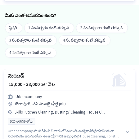
దరఖాస్తు చేయవచ్చు.
మీకు ఎంత అనుభవం ఉంది?
ఫ్రెషర్
1 సంవత్సరం కంటే తక్కువ
2 సంవత్సరాల కంటే తక్కువ
3 సంవత్సరాల కంటే తక్కువ
4 సంవత్సరాల కంటే తక్కువ
4 సంవత్సరాల కంటే ఎక్కువ
మెయిడ్
₹ 15,000 - 33,000
per నెల
Urbancompany
బేలాపూర్, నవీ ముంబై (ఫీల్డ్ job)
Skills
:
Kitchen Cleaning, Dusting/ Cleaning, House Cleaning, Toilet Cleaning
10వ తరగతి లోపు
Urbancompany హౌస్ కీపింగ్ విభాగంలో మెయిడ్ ఉద్యోగానికి క్రియాశీలకంగా
నియామకం జరుగుతోంది. ఈ ఉద్యోగానికి అభ్యర్థి వద్ద House Cleaning, Toilet