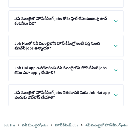
నవీ ముంబైలో హౌస్ కీపింగ్ jobs కోసం హైర్ చేసుకుంటున్న టాప్
కంపెనీలు ఏవి?
Job Haiలో నవీ ముంబైలోని హౌస్ కీపింగ్లో ఇంటి వద్ద నుంచి
పనిచేసే jobs ఉన్నాయా?
Job Hai app ఉపయోగించి నవీ ముంబైలోని హౌస్ కీపింగ్ jobs
కోసం ఎలా apply చేయాలి?
నవీ ముంబైలో హౌస్ కీపింగ్ jobs వెతకడానికి మీరు Job Hai app
ఎందుకు డౌన్‌లోడ్ చేయాలి?
>
>
>
Job Hai
నవీ ముంబైలో jobs
హౌస్ కీపింగ్ jobs
నవీ ముంబైలో హౌస్ కీపింగ్ jobs