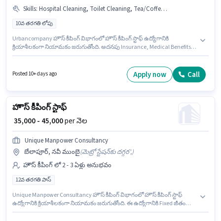
Skills
:
Hospital Cleaning, Toilet Cleaning, Tea/Coffee Making, Restaurant Cleaning, PAN Card, Kitchen Cleaning, Chemical Use, Bank Account, Room/bed Making, School Cleaning, House Cleaning, Dusting/ Cleaning, Aadhar Card
10వ తరగతి లోపు
Urbancompany హౌస్ కీపింగ్ విభాగంలో హౌస్ కీపింగ్ స్టాఫ్ ఉద్యోగానికి
క్రియాశీలకంగా నియామకం జరుగుతోంది. అదనపు Insurance, Medical Benefits
లు ఉద్యోగ స్థాయి మరియు కంపెనీ పాలసీలపై ఆధారపడి ఇప్పించబడతాయి. ఈ ఖాళీ
వాశి, ముంబై లో ఉంది. ఈ ఉద్యోగానికి అర్హత పొందేందుకు అభ్యర్థికి Tea/Coffee
Making, Hospital Cleaning, School Cleaning, House Cleaning, Toilet
Apply now
Call
Posted 10+ days ago
Cleaning, Kitchen Cleaning, Restaurant Cleaning, Chemical Use,
Room/bed Making, Dusting/ Cleaning వంటి నైపుణ్యాలు ఉండాలి. ఈ
ఉద్యోగానికి 10వ తరగతి లోపు అర్హత ఉన్న అభ్యర్థులు దరఖాస్తు చేయవచ్చు. ఈ
ఉద్యోగానికి అవసరమైన డాక్యుమెంట్లు PAN Card, Aadhar Card, Bank Account
హౌస్ కీపింగ్ స్టాఫ్
కలిగి ఉండాలి.
₹ 35,000 - 45,000
per నెల
Unique Manpower Consultancy
బేలాపూర్, నవీ ముంబై
(
మెట్రో స్టేషన్‌కు దగ్గర',
)
హౌస్ కీపింగ్ లో 2 - 3 ఏళ్లు అనుభవం
12వ తరగతి పాస్
Unique Manpower Consultancy హౌస్ కీపింగ్ విభాగంలో హౌస్ కీపింగ్ స్టాఫ్
ఉద్యోగానికి క్రియాశీలకంగా నియామకం జరుగుతోంది. ఈ ఉద్యోగానికి Fixed జీతం
అందుబాటులో ఉంది. ఈ ఉద్యోగం 2 - 3 ఏళ్లు సంవత్సరాల అనుభవం ఉన్న వారికి
కోసం అనుకూలంగా ఉంటుంది. మీరు నెలకు ₹45000 వరకు సంపాదించవచ్చు. ఈ ఖాళీ