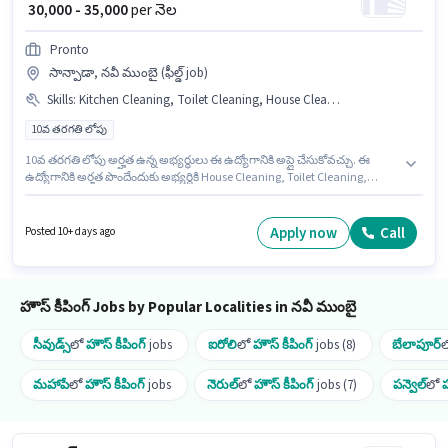
₹ 30,000 - 35,000
per నెల
Pronto
సాన్పాడా, నవీ ముంబై (ఫీల్డ్ job)
Skills
:
Kitchen Cleaning, Toilet Cleaning, House Cleaning, Room/bed Making, Dusting/ Cleaning
10వ తరగతి లోపు
10వ తరగతి లోపు అర్హత ఉన్న అభ్యర్థులు ఈ ఉద్యోగానికి అప్లై చేసుకోవచ్చు. ఈ
ఉద్యోగానికి అర్హత పొందేందుకు అభ్యర్థికి House Cleaning, Toilet Cleaning,
Kitchen Cleaning, Room/bed Making, Dusting/ Cleaning వంటి నైపుణ్యాలు
ఉండాలి. ఈ ఉద్యోగం 0 - 6 నెలలు సంవత్సరాల అనుభవం ఉన్న వారికి కోసం
అనుకూలంగా ఉంటుంది. మీరు నెలకు ₹35000 వరకు సంపాదించవచ్చు. అదనపు
Apply now
Call
Posted 10+ days ago
Insurance, Medical Benefits లు ఉద్యోగ స్థాయి మరియు కంపెనీ పాలసీలపై
ఆధారపడి ఇప్పించబడతాయి. ఈ ఖాళీ సాన్పాడా, ముంబై లో ఉంది. ఈ ఉద్యోగానికి
Fixed జీతం ఇవ్వబడుతుంది.
హౌస్ కీపింగ్ Jobs by Popular Localities in నవీ ముంబై
సీవుడ్స్
లో
హౌస్ కీపింగ్
jobs
ఐరోలి
లో
హౌస్ కీపింగ్
jobs (8)
బేలాపూర్
మహాపే
లో
హౌస్ కీపింగ్
jobs
నెరుల్
లో
హౌస్ కీపింగ్
jobs (7)
పన్వెల్
లో
హ