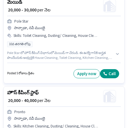
మెయిడ్
₹ 20,000 - 30,000
per నెల
Pole Star
సాన్పాడా, నవీ ముంబై
Skills
:
Toilet Cleaning, Dusting/ Cleaning, House Cleaning, Kitchen Cleaning
10వ తరగతి లోపు
Pole Star లో హౌస్ కీపింగ్ విభాగంలో మెయిడ్ గా చేరండి. ఈ ఉద్యోగానికి అర్హత
పొందేందుకు అభ్యర్థికి House Cleaning, Toilet Cleaning, Kitchen Cleaning,
Dusting/ Cleaning వంటి నైపుణ్యాలు ఉండాలి. ఈ ఖాళీ సాన్పాడా, ముంబై లో
ఉంది. ఈ ఉద్యోగంలో అదనపు ప్రయోజనాలు Insurance, Medical Benefits
ఉన్నాయి. ఈ ఉద్యోగానికి 10వ తరగతి లోపు అర్హత ఉన్న అభ్యర్థులు దరఖాస్తు
Apply now
Call
Posted 5 రోజులు క్రితం
చేయవచ్చు. ఈ ఉద్యోగానికి Fixed జీతం ఇవ్వబడుతుంది.
హౌస్ కీపింగ్ స్టాఫ్
₹ 20,000 - 40,000
per నెల
Pronto
సాన్పాడా, నవీ ముంబై
Skills
:
Kitchen Cleaning, Dusting/ Cleaning, House Cleaning, Toilet Cleaning