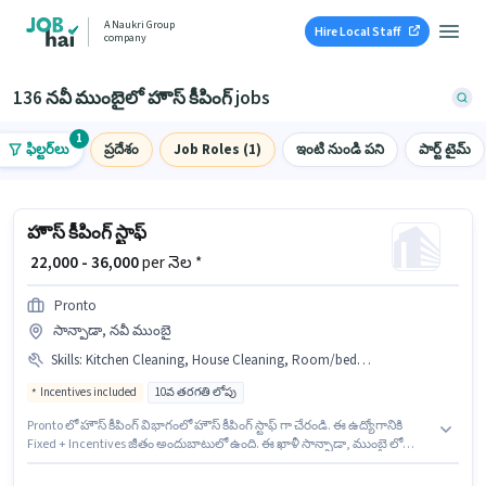
A Naukri Group
Hire Local Staff
company
136 నవీ ముంబైలో హౌస్ కీపింగ్ jobs
1
ఫిల్టర్‌లు
ప్రదేశం
Job Roles (1)
ఇంటి నుండి పని
పార్ట్ టైమ్
హౌస్ కీపింగ్ స్టాఫ్
₹ 22,000 - 36,000
per నెల *
Pronto
సాన్పాడా, నవీ ముంబై
Skills
:
Kitchen Cleaning, House Cleaning, Room/bed Making, Toilet Cleaning, Dusting/ Cleaning
Incentives included
10వ తరగతి లోపు
Pronto లో హౌస్ కీపింగ్ విభాగంలో హౌస్ కీపింగ్ స్టాఫ్ గా చేరండి. ఈ ఉద్యోగానికి
Fixed + Incentives జీతం అందుబాటులో ఉంది. ఈ ఖాళీ సాన్పాడా, ముంబై లో
ఉంది. ఈ ఉద్యోగానికి అభ్యర్థి వద్ద House Cleaning, Toilet Cleaning, Kitchen
Cleaning, Room/bed Making, Dusting/ Cleaning ఉండాలి. 10వ తరగతి లోపు