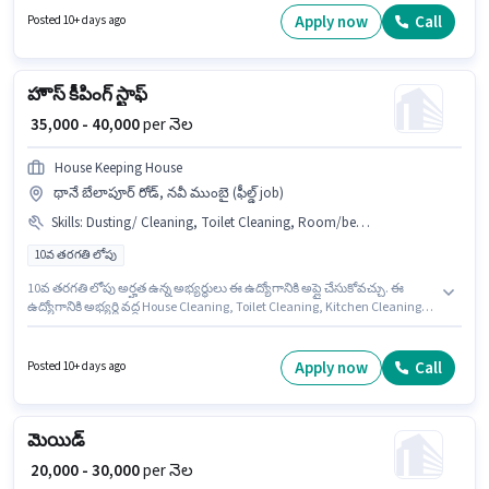
బేలాపూర్, ముంబై లో ఉంది. దరఖాస్తుదారులు కనీసం 12వ తరగతి పాస్ డిగ్రీ లేదా
Apply now
Call
Posted 10+ days ago
సర్టిఫికెట్ కలిగి ఉండాలి.
హౌస్ కీపింగ్ స్టాఫ్
₹ 35,000 - 40,000
per నెల
House Keeping House
థానే బేలాపూర్ రోడ్, నవీ ముంబై (ఫీల్డ్ job)
Skills
:
Dusting/ Cleaning, Toilet Cleaning, Room/bed Making, Kitchen Cleaning, House Cleaning
10వ తరగతి లోపు
10వ తరగతి లోపు అర్హత ఉన్న అభ్యర్థులు ఈ ఉద్యోగానికి అప్లై చేసుకోవచ్చు. ఈ
ఉద్యోగానికి అభ్యర్థి వద్ద House Cleaning, Toilet Cleaning, Kitchen Cleaning,
Room/bed Making, Dusting/ Cleaning ఉండాలి. ఈ ఉద్యోగం థానే బేలాపూర్
రోడ్, ముంబై లో ఉంది. ఈ ఉద్యోగంలో అదనపు ప్రయోజనాలు Insurance, Medical
Benefits ఉన్నాయి. House Keeping House లో హౌస్ కీపింగ్ విభాగంలో హౌస్ కీపింగ్
Apply now
Call
Posted 10+ days ago
స్టాఫ్ గా చేరండి. ఈ ఉద్యోగానికి Fixed జీతం ఇవ్వబడుతుంది.
మెయిడ్
₹ 20,000 - 30,000
per నెల