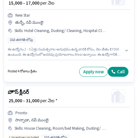
₹ 15,000 - 17,000
per నెల
New Star
తుర్భే, నవీ ముంబై
Skills
:
Hotel Cleaning, Dusting/ Cleaning, Hospital Cleaning, Restaurant Cleaning, Kitchen Cleaning, House Cleaning, School Cleaning
10వ తరగతి లోపు
ఈ ఉద్యోగం 2 - 5 ఏళ్లు సంవత్సరాల అనుభవం ఉన్న వారికి కోసం, నెల జీతం ₹17000
ఉంటుంది. ఈ ఉద్యోగంలో అదనపు ప్రయోజనాలు Meal ఉన్నాయి. ఈ ఉద్యోగానికి
10వ తరగతి లోపు అర్హత ఉన్న అభ్యర్థులు దరఖాస్తు చేయవచ్చు. ఈ ఉద్యోగానికి
Fixed జీతం అందుబాటులో ఉంది. ఈ ఉద్యోగం తుర్భే, ముంబై లో ఉంది. ఈ
ఉద్యోగానికి అభ్యర్థి వద్ద Kitchen Cleaning, Dusting/ Cleaning, Restaurant
Apply now
Call
Posted 4 రోజులు క్రితం
Cleaning, Hotel Cleaning, House Cleaning, School Cleaning, Hospital
Cleaning ఉండాలి.
హౌస్ క్లీనర్
₹ 25,000 - 31,000
per నెల *
Pronto
సాన్పాడా, నవీ ముంబై
Skills
:
House Cleaning, Room/bed Making, Dusting/ Cleaning, Kitchen Cleaning, Toilet Cleaning
Incentives included
10వ తరగతి లోపు