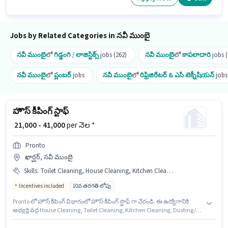
Cleaning, Toilet Cleaning, Kitchen Cleaning, Dusting/ Cleaning వంటి
నైపుణ్యాలు ఉండాలి.
Jobs by Related Categories in నవీ ముంబై
నవీ ముంబై
లో
గిడ్డంగి / లాజిస్టిక్స్
jobs (262)
నవీ ముంబై
లో
కాపలాదారి
jobs (
నవీ ముంబై
లో
ప్లంబర్
jobs
నవీ ముంబై
లో
రిఫ్రిజిరేటర్ & ఎసి టెక్నీషియన్
jobs
హౌస్ కీపింగ్ స్టాఫ్
₹ 21,000 - 41,000
per నెల *
Pronto
ఖార్ఘర్, నవీ ముంబై
Skills
:
Toilet Cleaning, House Cleaning, Kitchen Cleaning, Dusting/ Cleaning
Incentives included
10వ తరగతి లోపు
Pronto లో హౌస్ కీపింగ్ విభాగంలో హౌస్ కీపింగ్ స్టాఫ్ గా చేరండి. ఈ ఉద్యోగానికి
అభ్యర్థి వద్ద House Cleaning, Toilet Cleaning, Kitchen Cleaning, Dusting/
Cleaning ఉండాలి. ఈ ఉద్యోగం 0 - 6+ ఏళ్లు సంవత్సరాల అనుభవం ఉన్న వారికి
కోసం అనుకూలంగా ఉంటుంది. మీరు నెలకు ₹41000 వరకు సంపాదించవచ్చు. ఈ