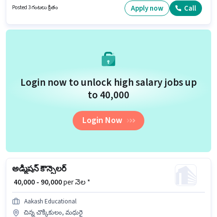
ఉండాలి. ఈ ఉద్యోగానికి Fixed + Incentives జీతం అందుబాటులో ఉంది. ఈ ఖాళీ
Apply now
Call
Posted 3 గంటలు క్రితం
వాకడ్, పూనే లో ఉంది. Nuvionix Technologies లో అమ్మకాలు / వ్యాపార అభివృద్ధి
విభాగంలో టెలి కాలింగ్ గా చేరండి.
Login now to unlock high salary jobs up
to ₹40,000
Login Now
అడ్మిషన్ కౌన్సెలర్
₹ 40,000 - 90,000
per నెల *
Aakash Educational
చిన్న చొక్కికులం, మధురై