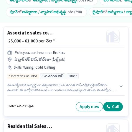
అహ్మదాబాద్
లో
అమ్మకాలు / వ్యాపార అభివృద్ధి
jobs (701)
బెంగళూరు
లో
అమ్మ
పూనే
లో
అమ్మకాలు / వ్యాపార అభివృద్ధి
jobs (698)
జైపూర్
లో
అమ్మకాలు / వ్యా
Associate sales consultant
₹ 25,000 - 61,000
per నెల *
Policybazaar Insurance Brokers
ఏ బ్లాక్ లేక్ టౌన్, కోల్‌కతా (ఫీల్డ్ job)
Skills
:
Wiring, Cold Calling
Incentives included
12వ తరగతి పాస్
Other
ఈ ఉద్యోగానికి అభ్యర్థులు తప్పనిసరిగా 12వ తరగతి పాస్ డిగ్రీ/సర్టిఫికెట్ కలిగి
ఉండాలి. ఈ ఉద్యోగానికి Fixed + Incentives జీతం ఇవ్వబడుతుంది. ఈ ఉద్యోగం 6 -
72 నెలలు సంవత్సరాల అనుభవం ఉన్న వారికి కోసం అనుకూలంగా ఉంటుంది. మీరు
నెలకు ₹61000 వరకు సంపాదించవచ్చు. అదనపు Insurance, PF, Medical Benefits
లు ఉద్యోగ స్థాయి మరియు కంపెనీ పాలసీలపై ఆధారపడి ఇప్పించబడతాయి. ఈ
Apply now
Call
Posted 4 గంటలు క్రితం
ఉద్యోగం ఏ బ్లాక్ లేక్ టౌన్, కోల్‌కతా లో ఉంది. ఈ ఉద్యోగానికి అర్హత పొందేందుకు
అభ్యర్థికి Cold Calling, Wiring వంటి నైపుణ్యాలు ఉండాలి.
Residential Sales Advisor