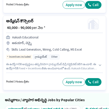
మరియు కంపెనీ పాలసీలపై ఆధారపడి ఇప్పించబడతాయి. ఈ ఉద్యోగానికి అభ్యర్థులు
Apply now
Call
Posted 3 గంటలు క్రితం
తప్పనిసరిగా గ్రాడ్యుయేట్ డిగ్రీ/సర్టిఫికెట్ కలిగి ఉండాలి. ఈ ఉద్యోగానికి Fixed +
Incentives జీతం అందుబాటులో ఉంది.
అడ్మిషన్ కౌన్సెలర్
₹ 40,000 - 90,000
per నెల *
Aakash Educational
అడయార్, చెన్నై
Skills
:
Lead Generation, Wiring, Cold Calling, MS Excel
Incentives included
గ్రాడ్యుయేట్
Other
ఈ ఉద్యోగానికి అభ్యర్థులు తప్పనిసరిగా గ్రాడ్యుయేట్ డిగ్రీ/సర్టిఫికెట్ కలిగి ఉండాలి. ఈ
ఉద్యోగానికి Fixed + Incentives జీతం అందుబాటులో ఉంది. Aakash Educational
లో అమ్మకాలు / వ్యాపార అభివృద్ధి విభాగంలో అడ్మిషన్ కౌన్సెలర్ గా చేరండి. అదనపు
Insurance, PF లు ఉద్యోగ స్థాయి మరియు కంపెనీ పాలసీలపై ఆధారపడి
ఇప్పించబడతాయి. ఈ ఉద్యోగం 1 - 5 ఏళ్లు సంవత్సరాల అనుభవం ఉన్న వారికి కోసం
Apply now
Call
Posted 3 గంటలు క్రితం
అనుకూలంగా ఉంటుంది. మీరు నెలకు ₹90000 వరకు సంపాదించవచ్చు. ఈ ఉద్యోగానికి
అభ్యర్థి వద్ద Cold Calling, Lead Generation, MS Excel, Wiring ఉండాలి.
అమ్మకాలు / వ్యాపార అభివృద్ధి Jobs by Popular Cities