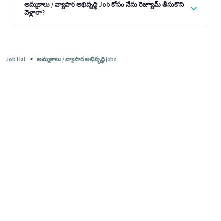
అమ్మకాలు / వ్యాపార అభివృద్ధి Job కోసం నేను రెజ్యూమ్ తీసుకొని
వెళ్లాలా?
>
Job Hai
అమ్మకాలు / వ్యాపార అభివృద్ధి jobs