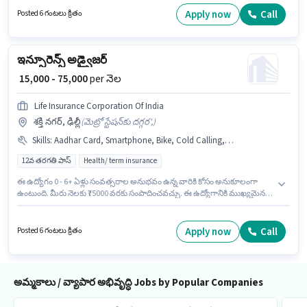
దరఖాస్తుదారులు కనీసం పోస్ట్ గ్రాడ్యుయేట్ డిగ్రీ లేదా సర్టిఫికెట్ కలిగి ఉండాలి.
Apply now
Call
Posted 6 గంటలు క్రితం
ఇన్సూరెన్స్ అడ్వైజర్
₹ 15,000 - 75,000
per నెల
Life Insurance Corporation Of India
శక్తి నగర్, ఢిల్లీ
(
మెట్రో స్టేషన్‌కు దగ్గర',
)
Skills
:
Aadhar Card, Smartphone, Bike, Cold Calling, Bank Account, PAN Card, Internet Connection, Lead Generation
12వ తరగతి పాస్
Health/ term insurance
ఈ ఉద్యోగం 0 - 6+ ఏళ్లు సంవత్సరాల అనుభవం ఉన్న వారికి కోసం అనుకూలంగా
ఉంటుంది. మీరు నెలకు ₹75000 వరకు సంపాదించవచ్చు. ఈ ఉద్యోగానికి ముఖ్యమైన
డాక్యుమెంట్లు PAN Card, Aadhar Card, Bank Account అవసరం.
దరఖాస్తుదారులు కనీసం 12వ తరగతి పాస్ డిగ్రీ లేదా సర్టిఫికెట్ కలిగి ఉండాలి. ఈ
ఉద్యోగానికి దరఖాస్తు చేయాలనుకునే అభ్యర్థి వద్ద Bike, Smartphone, Internet
Apply now
Call
Posted 6 గంటలు క్రితం
Connection ఉండాలి. ఈ ఉద్యోగం శక్తి నగర్, ఢిల్లీ లో ఉంది. ఈ ఉద్యోగానికి అర్హత
పొందేందుకు అభ్యర్థికి Cold Calling, Lead Generation వంటి నైపుణ్యాలు ఉండాలి.
అమ్మకాలు / వ్యాపార అభివృద్ధి Jobs by Popular Companies