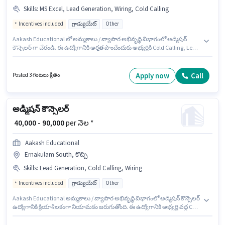
Skills
:
MS Excel, Lead Generation, Wiring, Cold Calling
Incentives included
గ్రాడ్యుయేట్
Other
Aakash Educational లో అమ్మకాలు / వ్యాపార అభివృద్ధి విభాగంలో అడ్మిషన్
కౌన్సెలర్ గా చేరండి. ఈ ఉద్యోగానికి అర్హత పొందేందుకు అభ్యర్థికి Cold Calling, Lead
Generation, MS Excel, Wiring వంటి నైపుణ్యాలు ఉండాలి. ఈ ఉద్యోగం 1 - 5 ఏళ్లు
సంవత్సరాల అనుభవం ఉన్న వారికి కోసం అనుకూలంగా ఉంటుంది. మీరు నెలకు
₹90000 వరకు సంపాదించవచ్చు. ఈ ఉద్యోగంలో అదనపు ప్రయోజనాలు Insurance,
Apply now
Call
Posted 3 గంటలు క్రితం
PF ఉన్నాయి. ఈ ఖాళీ చిన్న చొక్కికులం, మధురై లో ఉంది. ఈ ఉద్యోగానికి Fixed +
Incentives జీతం అందుబాటులో ఉంది.
అడ్మిషన్ కౌన్సెలర్
₹ 40,000 - 90,000
per నెల *
Aakash Educational
Ernakulam South, కొచ్చి
Skills
:
Lead Generation, Cold Calling, Wiring
Incentives included
గ్రాడ్యుయేట్
Other
Aakash Educational అమ్మకాలు / వ్యాపార అభివృద్ధి విభాగంలో అడ్మిషన్ కౌన్సెలర్
ఉద్యోగానికి క్రియాశీలకంగా నియామకం జరుగుతోంది. ఈ ఉద్యోగానికి అభ్యర్థి వద్ద Cold
Calling, Lead Generation, Wiring ఉండాలి. ఈ ఉద్యోగం Ernakulam South,
కొచ్చి లో ఉంది. అదనపు Insurance, PF, Medical Benefits లు ఉద్యోగ స్థాయి