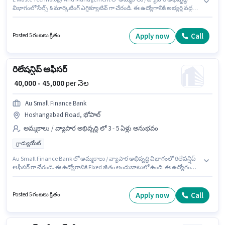
విభాగంలో సేల్స్ & మార్కెటింగ్ ఎగ్జిక్యూటివ్ గా చేరండి. ఈ ఉద్యోగానికి అభ్యర్థి వద్ద
MS Excel ఉండాలి. ఈ ఉద్యోగం అశోక్ విహార్ ఫేజ్ 4, ఢిల్లీ లో ఉంది. ఈ ఉద్యోగానికి
Fixed జీతం అందుబాటులో ఉంది. ఈ ఉద్యోగానికి అభ్యర్థులు తప్పనిసరిగా
గ్రాడ్యుయేట్ డిగ్రీ/సర్టిఫికెట్ కలిగి ఉండాలి. ఈ ఉద్యోగం 3 - 5 ఏళ్లు సంవత్సరాల
Apply now
Call
Posted 5 గంటలు క్రితం
అనుభవం ఉన్న వారికి కోసం అనుకూలంగా ఉంటుంది. మీరు నెలకు ₹50000 వరకు
సంపాదించవచ్చు.
రిలేషన్షిప్ ఆఫీసర్
₹ 40,000 - 45,000
per నెల
Au Small Finance Bank
Hoshangabad Road, భోపాల్
అమ్మకాలు / వ్యాపార అభివృద్ధి లో 3 - 5 ఏళ్లు అనుభవం
గ్రాడ్యుయేట్
Au Small Finance Bank లో అమ్మకాలు / వ్యాపార అభివృద్ధి విభాగంలో రిలేషన్షిప్
ఆఫీసర్ గా చేరండి. ఈ ఉద్యోగానికి Fixed జీతం అందుబాటులో ఉంది. ఈ ఉద్యోగం
Hoshangabad Road, భోపాల్ లో ఉంది. ఈ ఉద్యోగం 3 - 5 ఏళ్లు సంవత్సరాల
అనుభవం ఉన్న వారికి కోసం, నెల జీతం ₹45000 ఉంటుంది. ఈ ఉద్యోగానికి అభ్యర్థులు
తప్పనిసరిగా గ్రాడ్యుయేట్ డిగ్రీ/సర్టిఫికెట్ కలిగి ఉండాలి.
Apply now
Call
Posted 5 గంటలు క్రితం