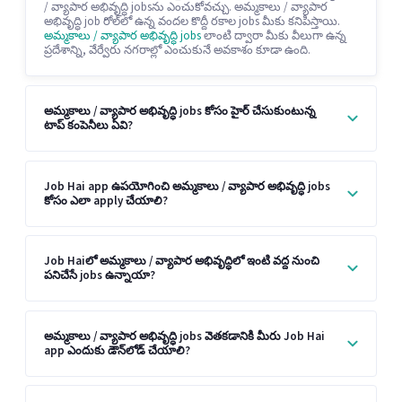
/ వ్యాపార అభివృద్ధి jobsను ఎంచుకోవచ్చు. అమ్మకాలు / వ్యాపార
అభివృద్ధి job రోల్‌లో ఉన్న వందల కొద్దీ రకాల jobs మీకు కనిపిస్తాయి.
అమ్మకాలు / వ్యాపార అభివృద్ధి jobs
లాంటి ద్వారా మీకు వీలుగా ఉన్న
ప్రదేశాన్ని, వేర్వేరు నగరాల్లో ఎంచుకునే అవకాశం కూడా ఉంది.
అమ్మకాలు / వ్యాపార అభివృద్ధి jobs కోసం హైర్ చేసుకుంటున్న
టాప్ కంపెనీలు ఏవి?
Job Hai app ఉపయోగించి అమ్మకాలు / వ్యాపార అభివృద్ధి jobs
కోసం ఎలా apply చేయాలి?
Job Haiలో అమ్మకాలు / వ్యాపార అభివృద్ధిలో ఇంటి వద్ద నుంచి
పనిచేసే jobs ఉన్నాయా?
అమ్మకాలు / వ్యాపార అభివృద్ధి jobs వెతకడానికి మీరు Job Hai
app ఎందుకు డౌన్‌లోడ్ చేయాలి?