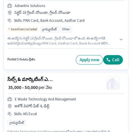
Ashentrix Solutions
సెక్టర్ 18 గ్రేటర్ నోయిడా, గ్రేటర్ నోయిడా
Skills
:
PAN Card, Bank Account, Aadhar Card
Incentives included
గ్రాడ్యుయేట్
Other
ఈ ఉద్యోగం సెక్టర్ 18 గ్రేటర్ నోయిడా, గ్రేటర్ నోయిడా లో ఉంది. ఈ ఉద్యోగానికి
అవసరమైన డాక్యుమెంట్లు PAN Card, Aadhar Card, Bank Account కలిగి
ఉండాలి. Ashentrix Solutions అమ్మకాలు / వ్యాపార అభివృద్ధి విభాగంలో
Education Counsellor Manager ఉద్యోగానికి క్రియాశీలకంగా నియామకం
జరుగుతోంది. అదనపు Insurance, PF, Medical Benefits లు ఉద్యోగ స్థాయి
Apply now
Call
Posted 5 గంటలు క్రితం
మరియు కంపెనీ పాలసీలపై ఆధారపడి ఇప్పించబడతాయి. ఈ ఉద్యోగం 1 - 3 ఏళ్లు
సంవత్సరాల అనుభవం ఉన్న వారికి కోసం అనుకూలంగా ఉంటుంది. మీరు నెలకు
₹80000 వరకు సంపాదించవచ్చు. ఈ ఉద్యోగానికి Fixed + Incentives జీతం
అందుబాటులో ఉంది.
సేల్స్ & మార్కెటింగ్ ఎగ్జిక్యూటివ్
₹ 35,000 - 50,000
per నెల
E Waste Technology And Management
అశోక్ విహార్ ఫేజ్ 4, ఢిల్లీ
Skills
:
MS Excel
గ్రాడ్యుయేట్
E Waste Technology And Management లో అమ్మకాలు / వ్యాపార అభివృద్ధి