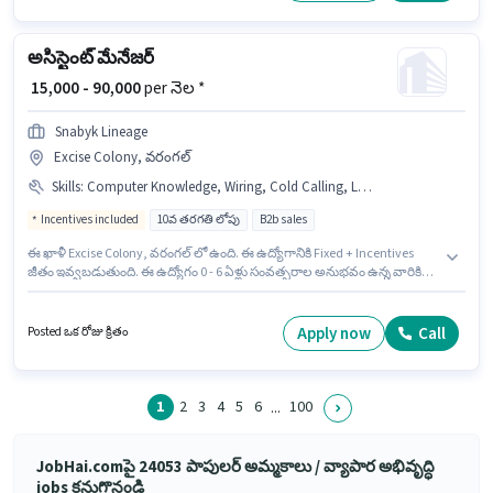
అవసరమైన డాక్యుమెంట్లు PAN Card, Aadhar Card, Bank Account కలిగి
ఉండాలి.
అసిస్టెంట్ మేనేజర్
₹ 15,000 - 90,000
per నెల *
Snabyk Lineage
Excise Colony, వరంగల్
Skills
:
Computer Knowledge, Wiring, Cold Calling, Lead Generation, MS Excel
Incentives included
10వ తరగతి లోపు
B2b sales
ఈ ఖాళీ Excise Colony, వరంగల్ లో ఉంది. ఈ ఉద్యోగానికి Fixed + Incentives
జీతం ఇవ్వబడుతుంది. ఈ ఉద్యోగం 0 - 6 ఏళ్లు సంవత్సరాల అనుభవం ఉన్న వారికి
కోసం, నెల జీతం ₹90000 ఉంటుంది. అదనపు Cab, Meal, Insurance, PF, Medical
Benefits లు ఉద్యోగ స్థాయి మరియు కంపెనీ పాలసీలపై ఆధారపడి
ఇప్పించబడతాయి. Snabyk Lineage అమ్మకాలు / వ్యాపార అభివృద్ధి విభాగంలో
Apply now
Call
Posted ఒక రోజు క్రితం
అసిస్టెంట్ మేనేజర్ ఉద్యోగానికి క్రియాశీలకంగా నియామకం జరుగుతోంది. ఈ
ఉద్యోగానికి అభ్యర్థి వద్ద Cold Calling, Computer Knowledge, Lead
Generation, MS Excel, Wiring ఉండాలి.
1
2
3
4
5
6
100
...
JobHai.comపై 24053 పాపులర్ అమ్మకాలు / వ్యాపార అభివృద్ధి
jobs కనుగొనండి