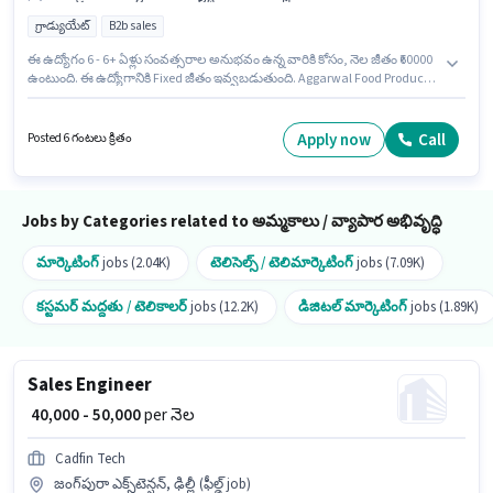
గ్రాడ్యుయేట్
B2b sales
ఈ ఉద్యోగం 6 - 6+ ఏళ్లు సంవత్సరాల అనుభవం ఉన్న వారికి కోసం, నెల జీతం ₹60000
ఉంటుంది. ఈ ఉద్యోగానికి Fixed జీతం ఇవ్వబడుతుంది. Aggarwal Food Products
అమ్మకాలు / వ్యాపార అభివృద్ధి విభాగంలో ఫ్రాంచైజ్ మేనేజర్ ఉద్యోగానికి
క్రియాశీలకంగా నియామకం జరుగుతోంది. అదనపు Insurance, PF లు ఉద్యోగ స్థాయి
మరియు కంపెనీ పాలసీలపై ఆధారపడి ఇప్పించబడతాయి. ఈ ఉద్యోగం ఓఖ్లా ఫేజ్ 1,
Apply now
Call
Posted 6 గంటలు క్రితం
ఢిల్లీ లో ఉంది. ఈ ఉద్యోగానికి అభ్యర్థులు తప్పనిసరిగా గ్రాడ్యుయేట్ డిగ్రీ/సర్టిఫికెట్
కలిగి ఉండాలి.
Jobs by Categories related to అమ్మకాలు / వ్యాపార అభివృద్ధి
మార్కెటింగ్
jobs (2.04K)
టెలిసెల్స్ / టెలిమార్కెటింగ్
jobs (7.09K)
కస్టమర్ మద్దతు / టెలికాలర్
jobs (12.2K)
డిజిటల్ మార్కెటింగ్
jobs (1.89K)
Sales Engineer
₹ 40,000 - 50,000
per నెల
Cadfin Tech
జంగ్‌పురా ఎక్స్‌టెన్షన్, ఢిల్లీ (ఫీల్డ్ job)