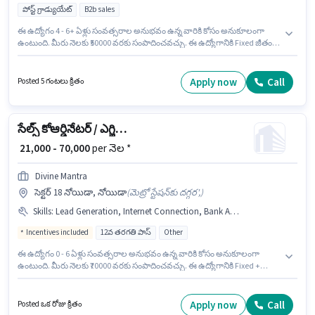
పోస్ట్ గ్రాడ్యుయేట్
B2b sales
ఈ ఉద్యోగం 4 - 6+ ఏళ్లు సంవత్సరాల అనుభవం ఉన్న వారికి కోసం అనుకూలంగా
ఉంటుంది. మీరు నెలకు ₹50000 వరకు సంపాదించవచ్చు. ఈ ఉద్యోగానికి Fixed జీతం
ఇవ్వబడుతుంది. దరఖాస్తుదారులు కనీసం పోస్ట్ గ్రాడ్యుయేట్ డిగ్రీ లేదా సర్టిఫికెట్ కలిగి
ఉండాలి. ఈ ఉద్యోగంలో అదనపు ప్రయోజనాలు Meal ఉన్నాయి. ఈ ఖాళీ కన్నాట్
ప్లేస్, ఢిల్లీ లో ఉంది. ఈ ఉద్యోగానికి అభ్యర్థి వద్ద Cold Calling, Lead Generation,
Apply now
Call
Posted 5 గంటలు క్రితం
Wiring ఉండాలి.
సేల్స్ కోఆర్డినేటర్ / ఎగ్జిక్యూటివ్
₹ 21,000 - 70,000
per నెల *
Divine Mantra
సెక్టర్ 18 నోయిడా, నోయిడా
(
మెట్రో స్టేషన్‌కు దగ్గర',
)
Skills
:
Lead Generation, Internet Connection, Bank Account, Smartphone, Aadhar Card, PAN Card, Computer Knowledge, Laptop/Desktop, MS Excel, Wiring, Cold Calling
Incentives included
12వ తరగతి పాస్
Other
ఈ ఉద్యోగం 0 - 6 ఏళ్లు సంవత్సరాల అనుభవం ఉన్న వారికి కోసం అనుకూలంగా
ఉంటుంది. మీరు నెలకు ₹70000 వరకు సంపాదించవచ్చు. ఈ ఉద్యోగానికి Fixed +
Incentives జీతం ఇవ్వబడుతుంది. Divine Mantra అమ్మకాలు / వ్యాపార అభివృద్ధి
విభాగంలో సేల్స్ కోఆర్డినేటర్ / ఎగ్జిక్యూటివ్ ఉద్యోగానికి క్రియాశీలకంగా నియామకం
జరుగుతోంది. అదనపు PF లు ఉద్యోగ స్థాయి మరియు కంపెనీ పాలసీలపై ఆధారపడి
Apply now
Call
Posted ఒక రోజు క్రితం
ఇప్పించబడతాయి. ఈ ఖాళీ సెక్టర్ 18 నోయిడా, నోయిడా లో ఉంది. ఈ ఉద్యోగానికి