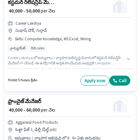
కస్టమర్ రిలేషన్షిప్ మేనేజర్
₹ 40,000 - 50,000
per నెల
Career Lakshya
సుభాష్ చౌక్, గుర్గావ్
Skills
:
Computer Knowledge, MS Excel, Wiring
గ్రాడ్యుయేట్
B2b sales
Career Lakshya లో అమ్మకాలు / వ్యాపార అభివృద్ధి విభాగంలో కస్టమర్ రిలేషన్షిప్
మేనేజర్ గా చేరండి. ఈ ఉద్యోగానికి అర్హత పొందేందుకు అభ్యర్థికి Computer
Knowledge, MS Excel, Wiring వంటి నైపుణ్యాలు ఉండాలి. ఈ ఉద్యోగం 4 - 5 ఏళ్లు
సంవత్సరాల అనుభవం ఉన్న వారికి కోసం అనుకూలంగా ఉంటుంది. మీరు నెలకు
₹50000 వరకు సంపాదించవచ్చు. ఈ ఉద్యోగానికి Fixed జీతం అందుబాటులో ఉంది. ఈ
Apply now
Call
Posted 5 గంటలు క్రితం
ఉద్యోగం సుభాష్ చౌక్, గుర్గావ్ లో ఉంది. ఈ ఉద్యోగానికి అభ్యర్థులు తప్పనిసరిగా
గ్రాడ్యుయేట్ డిగ్రీ/సర్టిఫికెట్ కలిగి ఉండాలి.
ఫ్రాంచైజ్ మేనేజర్
₹ 40,000 - 60,000
per నెల
Aggarwal Food Products
ఓఖ్లా ఫేజ్ 1, ఢిల్లీ (ఫీల్డ్ job)
అమ్మకాలు / వ్యాపార అభివృద్ధి లో 6 - 6+ ఏళ్లు అనుభవం