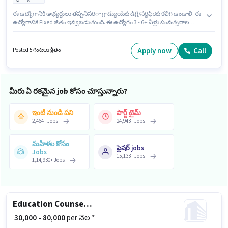
ఈ ఉద్యోగానికి అభ్యర్థులు తప్పనిసరిగా గ్రాడ్యుయేట్ డిగ్రీ/సర్టిఫికెట్ కలిగి ఉండాలి. ఈ
ఉద్యోగానికి Fixed జీతం ఇవ్వబడుతుంది. ఈ ఉద్యోగం 3 - 6+ ఏళ్లు సంవత్సరాల
అనుభవం ఉన్న వారికి కోసం, నెల జీతం ₹65000 ఉంటుంది. ఈ ఉద్యోగం 100 ఫీట్ రోడ్,
అహ్మదాబాద్ లో ఉంది. Dainik Bhaskar అమ్మకాలు / వ్యాపార అభివృద్ధి విభాగంలో
అసిస్టెంట్ మేనేజర్ ఉద్యోగానికి క్రియాశీలకంగా నియామకం జరుగుతోంది.
Apply now
Call
Posted 5 గంటలు క్రితం
మీరు ఏ రకమైన job కోసం చూస్తున్నారు?
ఇంటి నుండి పని
పార్ట్ టైమ్
2,464
+
Jobs
24,943
+
Jobs
మహిళల కోసం
ఫ్రెషర్ jobs
Jobs
15,133
+
Jobs
1,14,930
+
Jobs
Education Counsellor Manager
₹ 30,000 - 80,000
per నెల *