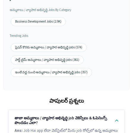
అమ్మకాలు / వ్యాపార అభివృద్ధి Jobs By Category
Business Development Jobs (2.9K)
Trending Jobs
ఫ్రెషర్ కొరకు అమ్మకాలు / వ్యాపార అభివృద్ధి jobs (574)
పార్ట్ టైమ్ అమ్మకాలు / వ్యాపార అభివృద్ధి jobs (361)
ఇంటి వద్ద నుంచి అమ్మకాలు / వ్యాపార అభివృద్ధి jobs (357)
పాపులర్ ప్రశ్నలు
తాజా అమ్మకాలు / వ్యాపార అభివృద్ధి job వెకెన్సీలు & ఓపెనింగ్స్
పొందడం ఎలా?
Ans:
Job Hai app లేదా వెబ్‌సైట్‌లో మీరు job రోల్స్‌లో ఉన్న అమ్మకాలు