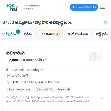
A Naukri Group
Hire Local Staff
company
24053 అమ్మకాలు / వ్యాపార అభివృద్ధి jobs
1
ఫిల్టర్‌లు
ప్రదేశం
Job Roles (1)
ఇంటి నుండి పని
పార్ట్ టైమ్
టెలి కాలింగ్
₹ 12,000 - 70,000
per నెల *
Nuvionix Technologies
వాకడ్, పూనే
Skills
:
Cold Calling, Wiring, MS Excel
Incentives included
10వ తరగతి పాస్
Real estate
ఈ ఉద్యోగం 0 - 2 ఏళ్లు సంవత్సరాల అనుభవం ఉన్న వారికి కోసం అనుకూలంగా
ఉంటుంది. మీరు నెలకు ₹70000 వరకు సంపాదించవచ్చు. ఈ ఉద్యోగానికి అర్హత
పొందేందుకు అభ్యర్థికి Cold Calling, MS Excel, Wiring వంటి నైపుణ్యాలు ఉండాలి.
ఈ ఉద్యోగానికి అభ్యర్థులు తప్పనిసరిగా 10వ తరగతి పాస్ డిగ్రీ/సర్టిఫికెట్ కలిగి