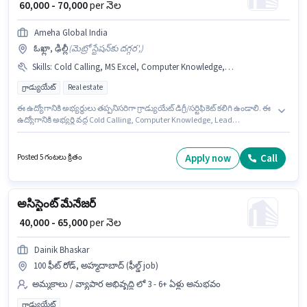
₹ 60,000 - 70,000
per నెల
Ameha Global India
ఓఖ్లా, ఢిల్లీ
(
మెట్రో స్టేషన్‌కు దగ్గర',
)
Skills
:
Cold Calling, MS Excel, Computer Knowledge, Wiring, Lead Generation
గ్రాడ్యుయేట్
Real estate
ఈ ఉద్యోగానికి అభ్యర్థులు తప్పనిసరిగా గ్రాడ్యుయేట్ డిగ్రీ/సర్టిఫికెట్ కలిగి ఉండాలి. ఈ
ఉద్యోగానికి అభ్యర్థి వద్ద Cold Calling, Computer Knowledge, Lead
Generation, MS Excel, Wiring ఉండాలి. ఈ ఉద్యోగం 4 - 6+ ఏళ్లు సంవత్సరాల
అనుభవం ఉన్న వారికి కోసం అనుకూలంగా ఉంటుంది. మీరు నెలకు ₹70000 వరకు
సంపాదించవచ్చు. ఈ ఉద్యోగానికి Fixed జీతం అందుబాటులో ఉంది. ఈ ఖాళీ ఓఖ్లా,
Apply now
Call
Posted 5 గంటలు క్రితం
ఢిల్లీ లో ఉంది. Ameha Global India లో అమ్మకాలు / వ్యాపార అభివృద్ధి విభాగంలో
Residential Sales Advisor గా చేరండి.
అసిస్టెంట్ మేనేజర్
₹ 40,000 - 65,000
per నెల
Dainik Bhaskar
100 ఫీట్ రోడ్, అహ్మదాబాద్ (ఫీల్డ్ job)
అమ్మకాలు / వ్యాపార అభివృద్ధి లో 3 - 6+ ఏళ్లు అనుభవం
గ్రాడ్యుయేట్