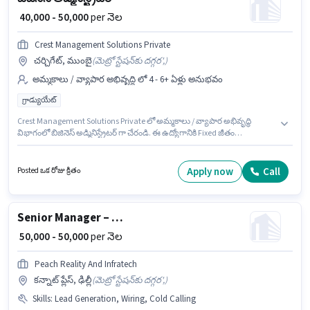
₹ 40,000 - 50,000
per నెల
Crest Management Solutions Private
చర్చిగేట్, ముంబై
(
మెట్రో స్టేషన్‌కు దగ్గర',
)
అమ్మకాలు / వ్యాపార అభివృద్ధి లో 4 - 6+ ఏళ్లు అనుభవం
గ్రాడ్యుయేట్
Crest Management Solutions Private లో అమ్మకాలు / వ్యాపార అభివృద్ధి
విభాగంలో బిజినెస్ అడ్మినిస్ట్రేటర్ గా చేరండి. ఈ ఉద్యోగానికి Fixed జీతం
అందుబాటులో ఉంది. ఈ ఖాళీ చర్చిగేట్, ముంబై లో ఉంది. ఈ ఉద్యోగం 4 - 6+ ఏళ్లు
సంవత్సరాల అనుభవం ఉన్న వారికి కోసం అనుకూలంగా ఉంటుంది. మీరు నెలకు
₹50000 వరకు సంపాదించవచ్చు. ఈ ఉద్యోగానికి అభ్యర్థులు తప్పనిసరిగా గ్రాడ్యుయేట్
Apply now
Call
Posted ఒక రోజు క్రితం
డిగ్రీ/సర్టిఫికెట్ కలిగి ఉండాలి.
Senior Manager – Real Estate
₹ 50,000 - 50,000
per నెల
Peach Reality And Infratech
కన్నాట్ ప్లేస్, ఢిల్లీ
(
మెట్రో స్టేషన్‌కు దగ్గర',
)
Skills
:
Lead Generation, Wiring, Cold Calling