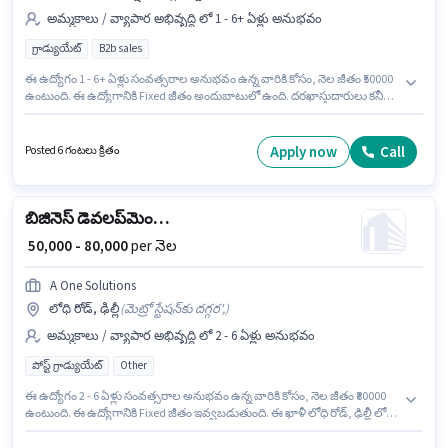
అమ్మకాలు / వ్యాపార అభివృద్ధి లో 1 - 6+ ఏళ్లు అనుభవం
గ్రాడ్యుయేట్
B2b sales
ఈ ఉద్యోగం 1 - 6+ ఏళ్లు సంవత్సరాల అనుభవం ఉన్న వారికి కోసం, నెల జీతం ₹50000
ఉంటుంది. ఈ ఉద్యోగానికి Fixed జీతం అందుబాటులో ఉంది. దరఖాస్తుదారులు కనీసం
గ్రాడ్యుయేట్ డిగ్రీ లేదా సర్టిఫికెట్ కలిగి ఉండాలి. ఈ ఉద్యోగం జంగ్‌పురా ఎక్స్‌టెన్షన్, ఢిల్లీ
లో ఉంది. Cadfin Tech అమ్మకాలు / వ్యాపార అభివృద్ధి విభాగంలో Sales Engineer
ఉద్యోగానికి క్రియాశీలకంగా నియామకం జరుగుతోంది.
Apply now
Call
Posted 6 గంటలు క్రితం
బిజినెస్ డెవలప్‌మెంట్ మేనేజర్
₹ 50,000 - 80,000
per నెల
A One Solutions
లోధి రోడ్, ఢిల్లీ
(
మెట్రో స్టేషన్‌కు దగ్గర',
)
అమ్మకాలు / వ్యాపార అభివృద్ధి లో 2 - 6 ఏళ్లు అనుభవం
పోస్ట్ గ్రాడ్యుయేట్
Other
ఈ ఉద్యోగం 2 - 6 ఏళ్లు సంవత్సరాల అనుభవం ఉన్న వారికి కోసం, నెల జీతం ₹80000
ఉంటుంది. ఈ ఉద్యోగానికి Fixed జీతం ఇవ్వబడుతుంది. ఈ ఖాళీ లోధి రోడ్, ఢిల్లీ లో
ఉంది. A One Solutions అమ్మకాలు / వ్యాపార అభివృద్ధి విభాగంలో బిజినెస్
డెవలప్‌మెంట్ మేనేజర్ ఉద్యోగానికి క్రియాశీలకంగా నియామకం జరుగుతోంది.