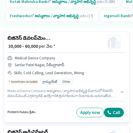
Kotak Mahindra Bank
లో
అమ్మకాలు / వ్యాపార అభివృద్ధి
jobs (5.28K)
Mut
Freshworks
లో
అమ్మకాలు / వ్యాపార అభివృద్ధి
jobs (17)
Ingersoll Rand
ల
బిజినెస్ డెవలప్‌మెంట్ ఎగ్జిక్యూటివ్
₹ 30,000 - 60,000
per నెల *
Medical Device Company
Sardar Patel Nagar, సికింద్రాబాద్
Skills
:
Cold Calling, Lead Generation, Wiring
Incentives included
గ్రాడ్యుయేట్
Other
Medical Device Company అమ్మకాలు / వ్యాపార అభివృద్ధి విభాగంలో బిజినెస్
డెవలప్‌మెంట్ ఎగ్జిక్యూటివ్ ఉద్యోగానికి క్రియాశీలకంగా నియామకం జరుగుతోంది. ఈ
ఉద్యోగానికి Fixed + Incentives జీతం ఇవ్వబడుతుంది. ఈ ఖాళీ Sardar Patel
Nagar, సికింద్రాబాద్ లో ఉంది. ఈ ఉద్యోగంలో అదనపు ప్రయోజనాలు Insurance,
PF ఉన్నాయి. దరఖాస్తుదారులు కనీసం గ్రాడ్యుయేట్ డిగ్రీ లేదా సర్టిఫికెట్ కలిగి ఉండాలి.
Apply now
Call
Posted 6 గంటలు క్రితం
ఈ ఉద్యోగానికి అర్హత పొందేందుకు అభ్యర్థికి Cold Calling, Lead Generation,
Wiring వంటి నైపుణ్యాలు ఉండాలి.
బిజినెస్ అడ్మినిస్ట్రేటర్