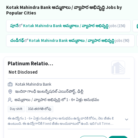
Kotak Mahindra Bank అమ్మకాలు / వ్యాపార అభివృద్ధి Jobs by
Popular Cities
పూనే
లో
Kotak Mahindra Bank
అమ్మకాలు / వ్యాపార అభివృద్ధి
jobs (156)
చండీగఢ్
లో
Kotak Mahindra Bank
అమ్మకాలు / వ్యాపార అభివృద్ధి
jobs (90)
Platinum Relationship Manager - Branch Banking
₹ Not Disclosed
Kotak Mahindra Bank
ఇందిరా గాంధీ ఇంటర్నేషనల్ ఎయిర్‌పోర్ట్, ఢిల్లీ
అమ్మకాలు / వ్యాపార అభివృద్ధి లో 1 - 6+ ఏళ్లు అనుభవం
Day shift
10వ తరగతి లోపు
ఈ ఉద్యోగం 1 - 6+ ఏళ్లు సంవత్సరాల అనుభవం ఉన్న వారికి కోసం, నెల జీతం ₹1
ఉంటుంది. ఈ ఉద్యోగానికి Fixed జీతం అందుబాటులో ఉంది. ఇది Full Time
ఉద్యోగం, ఇందులో DAY shift మరియు వారానికి 5 days working ఉంటాయి. Kotak
Mahindra Bank లో అమ్మకాలు / వ్యాపార అభివృద్ధి విభాగంలో Platinum