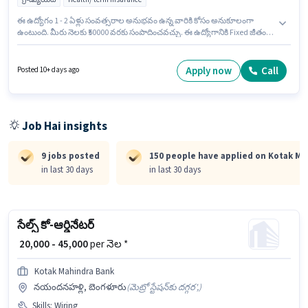
ఈ ఉద్యోగం 1 - 2 ఏళ్లు సంవత్సరాల అనుభవం ఉన్న వారికి కోసం అనుకూలంగా
ఉంటుంది. మీరు నెలకు ₹50000 వరకు సంపాదించవచ్చు. ఈ ఉద్యోగానికి Fixed జీతం
ఇవ్వబడుతుంది. Kotak Mahindra Bank అమ్మకాలు / వ్యాపార అభివృద్ధి
విభాగంలో సేల్స్ మేనేజర్ ఉద్యోగానికి క్రియాశీలకంగా నియామకం జరుగుతోంది.
అదనపు Insurance, PF, Medical Benefits లు ఉద్యోగ స్థాయి మరియు కంపెనీ
Apply now
Call
Posted 10+ days ago
పాలసీలపై ఆధారపడి ఇప్పించబడతాయి. ఈ ఉద్యోగం Ambalamukku, త్రివేండ్రం
లో ఉంది. దరఖాస్తుదారులు కనీసం గ్రాడ్యుయేట్ డిగ్రీ లేదా సర్టిఫికెట్ కలిగి ఉండాలి.
Job Hai insights
9 jobs posted
150 people have applied on Kotak Ma
in last 30 days
in last 30 days
సేల్స్ కో-ఆర్డినేటర్
₹ 20,000 - 45,000
per నెల *
Kotak Mahindra Bank
నయందనహళ్లి, బెంగళూరు
(
మెట్రో స్టేషన్‌కు దగ్గర',
)
Skills
:
Wiring