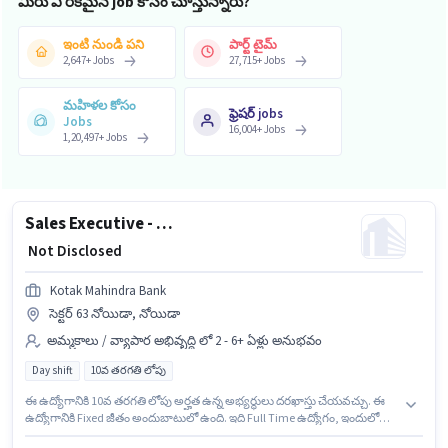
మీరు ఏ రకమైన job కోసం చూస్తున్నారు?
ఇంటి నుండి పని
పార్ట్ టైమ్
2,647
+
Jobs
27,715
+
Jobs
మహిళల కోసం
ఫ్రెషర్ jobs
Jobs
16,004
+
Jobs
1,20,497
+
Jobs
Sales Executive - Loan Against Shares
₹ Not Disclosed
Kotak Mahindra Bank
సెక్టర్ 63 నోయిడా, నోయిడా
అమ్మకాలు / వ్యాపార అభివృద్ధి లో 2 - 6+ ఏళ్లు అనుభవం
Day shift
10వ తరగతి లోపు
ఈ ఉద్యోగానికి 10వ తరగతి లోపు అర్హత ఉన్న అభ్యర్థులు దరఖాస్తు చేయవచ్చు. ఈ
ఉద్యోగానికి Fixed జీతం అందుబాటులో ఉంది. ఇది Full Time ఉద్యోగం, ఇందులో
DAY shift మరియు వారానికి 5 days working ఉంటాయి. ఈ ఉద్యోగం 2 - 6+ ఏళ్లు