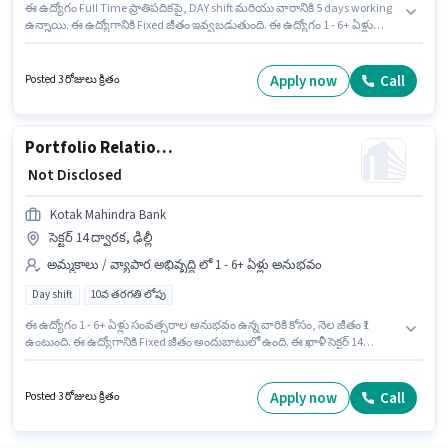
ఈ ఉద్యోగం Full Time ప్రాతిపదికపై, DAY shift మరియు వారానికి 5 days working
ఉన్నాయి. ఈ ఉద్యోగానికి Fixed జీతం ఇవ్వబడుతుంది. ఈ ఉద్యోగం 1 - 6+ ఏళ్లు
సంవత్సరాల అనుభవం ఉన్న వారికి కోసం అనుకూలంగా ఉంటుంది. మీరు నెలకు ₹1
వరకు సంపాదించవచ్చు. ఈ ఉద్యోగానికి 10వ తరగతి లోపు అర్హత ఉన్న అభ్యర్థులు
దరఖాస్తు చేయవచ్చు. ఈ ఉద్యోగం సెక్టర్ 85 నోయిడా, నోయిడా లో ఉంది. Kotak
Apply now
Call
Posted 3 రోజులు క్రితం
Mahindra Bank లో అమ్మకాలు / వ్యాపార అభివృద్ధి విభాగంలో Regional Sales
Acquisition Manager గా చేరండి.
Portfolio Relationship Manager - Working Capital and Salaried PL Sales
₹ Not Disclosed
Kotak Mahindra Bank
సెక్టర్ 14 ద్వారక, ఢిల్లీ
అమ్మకాలు / వ్యాపార అభివృద్ధి లో 1 - 6+ ఏళ్లు అనుభవం
Day shift
10వ తరగతి లోపు
ఈ ఉద్యోగం 1 - 6+ ఏళ్లు సంవత్సరాల అనుభవం ఉన్న వారికి కోసం, నెల జీతం ₹1
ఉంటుంది. ఈ ఉద్యోగానికి Fixed జీతం అందుబాటులో ఉంది. ఈ ఖాళీ సెక్టర్ 14
ద్వారక, ఢిల్లీ లో ఉంది. ఈ ఉద్యోగం Full Time ప్రాతిపదికపై, DAY shift మరియు
వారానికి 5 days working ఉన్నాయి. Kotak Mahindra Bank లో అమ్మకాలు /
వ్యాపార అభివృద్ధి విభాగంలో Portfolio Relationship Manager - Working Capital
Apply now
Call
Posted 3 రోజులు క్రితం
and Salaried PL Sales గా చేరండి. 10వ తరగతి లోపు అర్హత ఉన్న అభ్యర్థులు ఈ
ఉద్యోగానికి అప్లై చేసుకోవచ్చు.