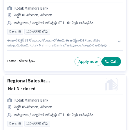
Kotak Mahindra Bank
సెక్టర్ 81 నోయిడా, నోయిడా
అమ్మకాలు / వ్యాపార అభివృద్ధి లో 1 - 6+ ఏళ్లు అనుభవం
Day shift
10వ తరగతి లోపు
ఈ ఖాళీ సెక్టర్ 81 నోయిడా, నోయిడా లో ఉంది. ఈ ఉద్యోగానికి Fixed జీతం
ఇవ్వబడుతుంది. Kotak Mahindra Bank లో అమ్మకాలు / వ్యాపార అభివృద్ధి
విభాగంలో Regional Sales Manager - Premier Product Acquisition గా చేరండి.
ఇది Full Time ఉద్యోగం, ఇందులో DAY shift మరియు వారానికి 5 days working
ఉంటాయి. ఈ ఉద్యోగం 1 - 6+ ఏళ్లు సంవత్సరాల అనుభవం ఉన్న వారికి కోసం
Apply now
Call
Posted 3 రోజులు క్రితం
అనుకూలంగా ఉంటుంది. మీరు నెలకు ₹1 వరకు సంపాదించవచ్చు. ఈ ఉద్యోగానికి 10వ
తరగతి లోపు అర్హత ఉన్న అభ్యర్థులు దరఖాస్తు చేయవచ్చు.
Regional Sales Acquisition Manager
₹ Not Disclosed
Kotak Mahindra Bank
సెక్టర్ 85 నోయిడా, నోయిడా
అమ్మకాలు / వ్యాపార అభివృద్ధి లో 1 - 6+ ఏళ్లు అనుభవం
Day shift
10వ తరగతి లోపు