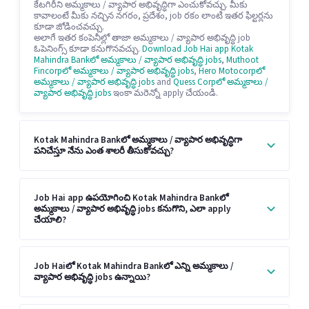
కేటగిరీని అమ్మకాలు / వ్యాపార అభివృద్ధిగా ఎంచుకోవచ్చు. మీకు
కావాలంటే మీకు నచ్చిన నగరం, ప్రదేశం, job రకం లాంటి ఇతర ఫిల్టర్లను
కూడా జోడించవచ్చు.
అలాగే ఇతర కంపెనీల్లో తాజా అమ్మకాలు / వ్యాపార అభివృద్ధి job
ఓపెనింగ్స్ కూడా కనుగొనవచ్చు.
Download Job Hai app
Kotak
Mahindra Bankలో అమ్మకాలు / వ్యాపార అభివృద్ధి jobs
,
Muthoot
Fincorpలో అమ్మకాలు / వ్యాపార అభివృద్ధి jobs
,
Hero Motocorpలో
అమ్మకాలు / వ్యాపార అభివృద్ధి jobs
and
Quess Corpలో అమ్మకాలు /
వ్యాపార అభివృద్ధి jobs
ఇంకా మరెన్నో apply చేయండి.
Kotak Mahindra Bankలో అమ్మకాలు / వ్యాపార అభివృద్ధిగా
పనిచేస్తూ నేను ఎంత శాలరీ తీసుకోవచ్చు?
Job Hai app ఉపయోగించి Kotak Mahindra Bankలో
అమ్మకాలు / వ్యాపార అభివృద్ధి jobs కనుగొని, ఎలా apply
చేయాలి?
Job Haiలో Kotak Mahindra Bankలో ఎన్ని అమ్మకాలు /
వ్యాపార అభివృద్ధి jobs ఉన్నాయి?