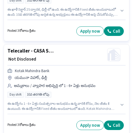
Day shift
10వ తరగతి లోపు
ఈ ఖాళీ సెక్టార్ 25 ద్వారక, ఢిల్లీ లో ఉంది. ఈ ఉద్యోగానికి Fixed జీతం అందుబాటులో
ఉంది. 10వ తరగతి లోపు అర్హత ఉన్న అభ్యర్థులు ఈ ఉద్యోగానికి అప్లై చేసుకోవచ్చు.
ఇది Full Time ఉద్యోగం, ఇందులో DAY shift మరియు వారానికి 5 days working
ఉంటాయి. Kotak Mahindra Bank లో అమ్మకాలు / వ్యాపార అభివృద్ధి విభాగంలో
Senior Relationship Officer - Digital Banking గా చేరండి. ఈ ఉద్యోగం 5 - 6+
Apply now
Call
Posted 3 రోజులు క్రితం
ఏళ్లు సంవత్సరాల అనుభవం ఉన్న వారికి కోసం, నెల జీతం ₹1 ఉంటుంది.
Telecaller - CASA Sales
₹ Not Disclosed
Kotak Mahindra Bank
యమునా విహార్, ఢిల్లీ
అమ్మకాలు / వ్యాపార అభివృద్ధి లో 1 - 6+ ఏళ్లు అనుభవం
Day shift
10వ తరగతి లోపు
ఈ ఉద్యోగం 1 - 6+ ఏళ్లు సంవత్సరాల అనుభవం ఉన్న వారికి కోసం, నెల జీతం ₹1
ఉంటుంది. ఈ ఉద్యోగానికి Fixed జీతం అందుబాటులో ఉంది. Kotak Mahindra
Bank లో అమ్మకాలు / వ్యాపార అభివృద్ధి విభాగంలో Telecaller - CASA Sales గా
చేరండి. ఈ ఉద్యోగం యమునా విహార్, ఢిల్లీ లో ఉంది. ఈ ఉద్యోగం Full Time
ప్రాతిపదికపై, DAY shift మరియు వారానికి 5 days working ఉన్నాయి. 10వ తరగతి
Apply now
Call
Posted 3 రోజులు క్రితం
లోపు అర్హత ఉన్న అభ్యర్థులు ఈ ఉద్యోగానికి అప్లై చేసుకోవచ్చు.