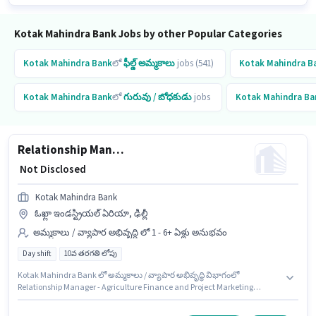
Kotak Mahindra Bank Jobs by other Popular Categories
Kotak Mahindra Bank
లో
ఫీల్డ్ అమ్మకాలు
jobs (541)
Kotak Mahindra B
Kotak Mahindra Bank
లో
గురువు / బోధకుడు
jobs
Kotak Mahindra Ba
Relationship Manager - Agriculture Finance and Project Marketing Operations
₹ Not Disclosed
Kotak Mahindra Bank
ఓఖ్లా ఇండస్ట్రియల్ ఏరియా, ఢిల్లీ
అమ్మకాలు / వ్యాపార అభివృద్ధి లో 1 - 6+ ఏళ్లు అనుభవం
Day shift
10వ తరగతి లోపు
Kotak Mahindra Bank లో అమ్మకాలు / వ్యాపార అభివృద్ధి విభాగంలో
Relationship Manager - Agriculture Finance and Project Marketing
Operations గా చేరండి. ఈ ఉద్యోగానికి Fixed జీతం ఇవ్వబడుతుంది. ఈ ఉద్యోగానికి
10వ తరగతి లోపు అర్హత ఉన్న అభ్యర్థులు దరఖాస్తు చేయవచ్చు. ఇది Full Time