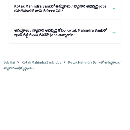
Kotak Mahindra Bankలో అమ్మకాలు / వ్యాపార అభివృద్ధి jobs
కనుగొనడానికి టాప్ నగరాలు ఏవి?
అమ్మకాలు / వ్యాపార అభివృద్ధి కోసం Kotak Mahindra Bankలో
ఇంటి వద్ద నుంచి పనిచేసే jobs ఉన్నాయా?
>
>
Job Hai
Kotak Mahindra Bank jobs
Kotak Mahindra Bankలో అమ్మకాలు /
వ్యాపార అభివృద్ధి jobs