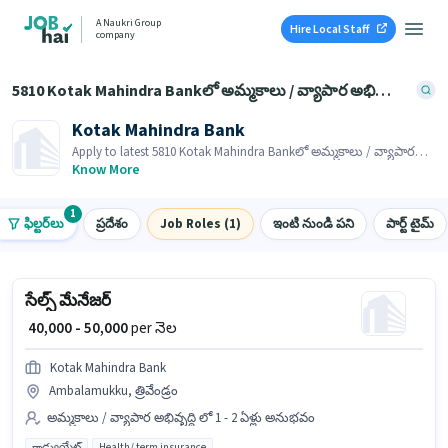
A Naukri Group
Hire Local Staff
company
5810 Kotak Mahindra Bankలో అమ్మకాలు / వ్యాపార అభివృద్ధి jobs
Kotak Mahindra Bank
Apply to latest 5810 Kotak Mahindra Bankలో అమ్మకాలు / వ్యాపార
అభివృద్ధి jobs on Job Hai! Recruiter is actively hiring in your area.
Know More
1
ఫిల్టర్‌లు
ప్రదేశం
Job Roles (1)
ఇంటి నుండి పని
పార్ట్ టైమ్
సేల్స్ మేనేజర్
₹ 40,000 - 50,000
per నెల
Kotak Mahindra Bank
Ambalamukku, త్రివేండ్రం
అమ్మకాలు / వ్యాపార అభివృద్ధి లో 1 - 2 ఏళ్లు అనుభవం
గ్రాడ్యుయేట్
Health/ term insurance