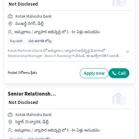
₹ Not Disclosed
Kotak Mahindra Bank
ముఖర్జీ నగర్, ఢిల్లీ
అమ్మకాలు / వ్యాపార అభివృద్ధి లో 1 - 6+ ఏళ్లు అనుభవం
Day shift
10వ తరగతి లోపు
Kotak Mahindra Bank లో అమ్మకాలు / వ్యాపార అభివృద్ధి విభాగంలో
Relationship Manager - Branch Banking గా చేరండి. ఈ ఉద్యోగానికి Fixed జీతం
ఇవ్వబడుతుంది. ఈ ఉద్యోగం Full Time ప్రాతిపదికపై, DAY shift మరియు వారానికి 5
days working ఉన్నాయి. ఈ ఖాళీ ముఖర్జీ నగర్, ఢిల్లీ లో ఉంది. 10వ తరగతి లోపు
అర్హత ఉన్న అభ్యర్థులు ఈ ఉద్యోగానికి అప్లై చేసుకోవచ్చు. ఈ ఉద్యోగం 1 - 6+ ఏళ్లు
Apply now
Call
Posted 3 రోజులు క్రితం
సంవత్సరాల అనుభవం ఉన్న వారికి కోసం అనుకూలంగా ఉంటుంది. మీరు నెలకు ₹1
వరకు సంపాదించవచ్చు.
Senior Relationship Officer - Digital Banking
₹ Not Disclosed
Kotak Mahindra Bank
సెక్టార్ 25 ద్వారక, ఢిల్లీ
అమ్మకాలు / వ్యాపార అభివృద్ధి లో 5 - 6+ ఏళ్లు అనుభవం