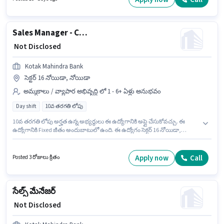
Benefits ఉన్నాయి. ఈ ఉద్యోగానికి అభ్యర్థులు తప్పనిసరిగా గ్రాడ్యుయేట్ డిగ్రీ/
సర్టిఫికెట్ కలిగి ఉండాలి. ఈ ఉద్యోగానికి Fixed జీతం ఇవ్వబడుతుంది.
Sales Manager - Credit Card Direct Sales
₹ Not Disclosed
Kotak Mahindra Bank
సెక్టర్ 16 నోయిడా, నోయిడా
అమ్మకాలు / వ్యాపార అభివృద్ధి లో 1 - 6+ ఏళ్లు అనుభవం
Day shift
10వ తరగతి లోపు
10వ తరగతి లోపు అర్హత ఉన్న అభ్యర్థులు ఈ ఉద్యోగానికి అప్లై చేసుకోవచ్చు. ఈ
ఉద్యోగానికి Fixed జీతం అందుబాటులో ఉంది. ఈ ఉద్యోగం సెక్టర్ 16 నోయిడా,
నోయిడా లో ఉంది. Kotak Mahindra Bank అమ్మకాలు / వ్యాపార అభివృద్ధి
విభాగంలో Sales Manager - Credit Card Direct Sales ఉద్యోగానికి క్రియాశీలకంగా
నియామకం జరుగుతోంది. ఈ ఉద్యోగం Full Time ప్రాతిపదికపై, DAY shift మరియు
Apply now
Call
Posted 3 రోజులు క్రితం
వారానికి 5 days working ఉన్నాయి. ఈ ఉద్యోగం 1 - 6+ ఏళ్లు సంవత్సరాల
అనుభవం ఉన్న వారికి కోసం అనుకూలంగా ఉంటుంది. మీరు నెలకు ₹1 వరకు
సంపాదించవచ్చు.
సేల్స్ మేనేజర్
₹ Not Disclosed