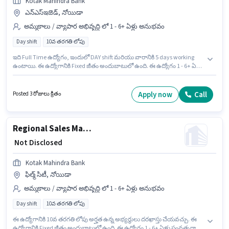
Kotak Mahindra Bank
ఎన్‌ఎస్‌ఇజెడ్, నోయిడా
అమ్మకాలు / వ్యాపార అభివృద్ధి లో 1 - 6+ ఏళ్లు అనుభవం
Day shift
10వ తరగతి లోపు
ఇది Full Time ఉద్యోగం, ఇందులో DAY shift మరియు వారానికి 5 days working
ఉంటాయి. ఈ ఉద్యోగానికి Fixed జీతం అందుబాటులో ఉంది. ఈ ఉద్యోగం 1 - 6+ ఏళ్లు
సంవత్సరాల అనుభవం ఉన్న వారికి కోసం అనుకూలంగా ఉంటుంది. మీరు నెలకు ₹1
వరకు సంపాదించవచ్చు. 10వ తరగతి లోపు అర్హత ఉన్న అభ్యర్థులు ఈ ఉద్యోగానికి
అప్లై చేసుకోవచ్చు. ఈ ఖాళీ ఎన్‌ఎస్‌ఇజెడ్, నోయిడా లో ఉంది. Kotak Mahindra
Apply now
Call
Posted 3 రోజులు క్రితం
Bank లో అమ్మకాలు / వ్యాపార అభివృద్ధి విభాగంలో సేల్స్ మేనేజర్ గా చేరండి.
Regional Sales Manager - Commercial Acquisition
₹ Not Disclosed
Kotak Mahindra Bank
ఫిల్మ్ సిటీ, నోయిడా
అమ్మకాలు / వ్యాపార అభివృద్ధి లో 1 - 6+ ఏళ్లు అనుభవం
Day shift
10వ తరగతి లోపు
ఈ ఉద్యోగానికి 10వ తరగతి లోపు అర్హత ఉన్న అభ్యర్థులు దరఖాస్తు చేయవచ్చు. ఈ
ఉద్యోగానికి Fixed జీతం అందుబాటులో ఉంది. ఈ ఉద్యోగం 1 - 6+ ఏళ్లు సంవత్సరాల