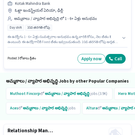
Kotak Mahindra Bank
ఓఖ్లా ఇండస్ట్రియల్ ఏరియా, ఢిల్లీ
అమ్మకాలు / వ్యాపార అభివృద్ధి లో 1 - 6+ ఏళ్లు అనుభవం
Day shift
10వ తరగతి లోపు
ఈ ఉద్యోగం 1 - 6+ ఏళ్లు సంవత్సరాల అనుభవం ఉన్న వారికి కోసం, నెల జీతం ₹1
ఉంటుంది. ఈ ఉద్యోగానికి Fixed జీతం ఇవ్వబడుతుంది. 10వ తరగతి లోపు అర్హత
ఉన్న అభ్యర్థులు ఈ ఉద్యోగానికి అప్లై చేసుకోవచ్చు. ఈ ఖాళీ ఓఖ్లా ఇండస్ట్రియల్
ఏరియా, ఢిల్లీ లో ఉంది. ఈ ఉద్యోగం Full Time ప్రాతిపదికపై, DAY shift మరియు
వారానికి 5 days working ఉన్నాయి. Kotak Mahindra Bank అమ్మకాలు / వ్యాపార
Apply now
Call
Posted 3 రోజులు క్రితం
అభివృద్ధి విభాగంలో Sales Manager - Business Banking ఉద్యోగానికి
క్రియాశీలకంగా నియామకం జరుగుతోంది.
అమ్మకాలు / వ్యాపార అభివృద్ధి Jobs by other Popular Companies
Muthoot Fincorp
లో
అమ్మకాలు / వ్యాపార అభివృద్ధి
jobs (3.9K)
Hero Mot
Aces
లో
అమ్మకాలు / వ్యాపార అభివృద్ధి
jobs
Altura
లో
అమ్మకాలు / వ్యాపార అ
Relationship Manager - Branch Banking