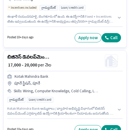
Incentives included
గ్రాడ్యుయేట్
Loan/ credit card
ఈ ఖాళీ నయందనహళ్లి, బెంగళూరు లో ఉంది. ఈ ఉద్యోగానికి Fixed + Incentives
జీతం ఇవ్వబడుతుంది. ఈ ఉద్యోగానికి అభ్యర్థులు తప్పనిసరిగా గ్రాడ్యుయేట్ డిగ్రీ/
సర్టిఫికెట్ కలిగి ఉండాలి. ఈ ఉద్యోగంలో అదనపు ప్రయోజనాలు Insurance, PF
ఉన్నాయి. ఈ ఉద్యోగం 6 - 48 నెలలు సంవత్సరాల అనుభవం ఉన్న వారికి కోసం, నెల
జీతం ₹45000 ఉంటుంది. ఈ ఉద్యోగానికి అర్హత పొందేందుకు అభ్యర్థికి Wiring వంటి
Apply now
Call
Posted 10+ days ago
నైపుణ్యాలు ఉండాలి.
బిజినెస్ డెవలప్‌మెంట్ ఎగ్జిక్యూటివ్
₹ 17,000 - 20,000
per నెల
Kotak Mahindra Bank
పూనే స్టేషన్, పూనే
Skills
:
Wiring, Computer Knowledge, Cold Calling, Lead Generation
గ్రాడ్యుయేట్
Loan/ credit card
Kotak Mahindra Bank అమ్మకాలు / వ్యాపార అభివృద్ధి విభాగంలో బిజినెస్
డెవలప్‌మెంట్ ఎగ్జిక్యూటివ్ ఉద్యోగానికి క్రియాశీలకంగా నియామకం జరుగుతోంది. ఈ
ఉద్యోగానికి అర్హత పొందేందుకు అభ్యర్థికి Cold Calling, Computer Knowledge,
Lead Generation, Wiring వంటి నైపుణ్యాలు ఉండాలి. ఈ ఉద్యోగం పూనే స్టేషన్,
పూనే లో ఉంది. ఈ ఉద్యోగంలో అదనపు ప్రయోజనాలు Insurance, PF, Medical
Apply now
Call
Posted 10+ days ago