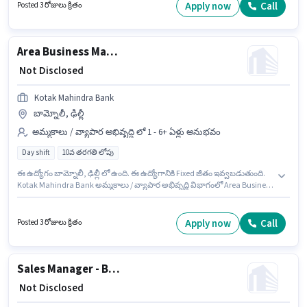
Relationship Manager - Branch Banking గా చేరండి. ఈ ఖాళీ ఇందిరా గాంధీ
Apply now
Call
Posted 3 రోజులు క్రితం
ఇంటర్నేషనల్ ఎయిర్‌పోర్ట్, ఢిల్లీ లో ఉంది. 10వ తరగతి లోపు అర్హత ఉన్న అభ్యర్థులు
ఈ ఉద్యోగానికి అప్లై చేసుకోవచ్చు.
Area Business Manager - Business Loans Sales
₹ Not Disclosed
Kotak Mahindra Bank
బామ్నోలీ, ఢిల్లీ
అమ్మకాలు / వ్యాపార అభివృద్ధి లో 1 - 6+ ఏళ్లు అనుభవం
Day shift
10వ తరగతి లోపు
ఈ ఉద్యోగం బామ్నోలీ, ఢిల్లీ లో ఉంది. ఈ ఉద్యోగానికి Fixed జీతం ఇవ్వబడుతుంది.
Kotak Mahindra Bank అమ్మకాలు / వ్యాపార అభివృద్ధి విభాగంలో Area Business
Manager - Business Loans Sales ఉద్యోగానికి క్రియాశీలకంగా నియామకం
జరుగుతోంది. ఇది Full Time ఉద్యోగం, ఇందులో DAY shift మరియు వారానికి 5 days
working ఉంటాయి. ఈ ఉద్యోగం 1 - 6+ ఏళ్లు సంవత్సరాల అనుభవం ఉన్న వారికి
Apply now
Call
Posted 3 రోజులు క్రితం
కోసం, నెల జీతం ₹1 ఉంటుంది. ఈ ఉద్యోగానికి 10వ తరగతి లోపు అర్హత ఉన్న
అభ్యర్థులు దరఖాస్తు చేయవచ్చు.
Sales Manager - Business Banking
₹ Not Disclosed