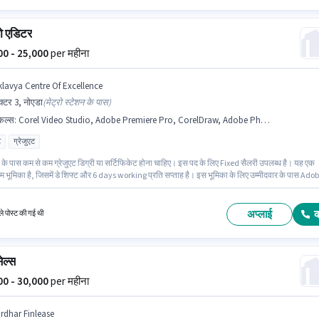
ो एडिटर
000 - 25,000
per महीना
klavya Centre Of Excellence
क्टर 3, नोएडा
(
मेट्रो स्टेशन के पास
)
किल्स
:
Corel Video Studio, Adobe Premiere Pro, CorelDraw, Adobe Photoshop
ट
ग्रेजुएट
 के पास कम से कम ग्रेजुएट डिग्री या सर्टिफिकेट होना चाहिए। इस पद के लिए Fixed सैलरी उपलब्ध है। यह एक
म भूमिका है, जिसमें डे शिफ्ट और 6 days working प्रति सप्ताह है। इस भूमिका के लिए उम्मीदवार के पास Ado
op, CorelDraw, Adobe Premiere Pro, Corel Video Studio होना अनिवार्य है। यह वैकेंसी सेक्टर 3,
ं है। यह पद 1 - 3 वर्षो वर्ष के अनुभव वाले के लिए उपयुक्त है। आप प्रति माह ₹25000 तक कमा सकते हैं।
अप्लाई
े पोस्ट की गई थी
ेल्स
000 - 30,000
per महीना
irdhar Finlease