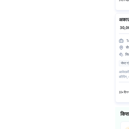
9 दिन पहल
अकाउं
₹ 30,
T
से
स्
पोस्ट ग
आवेदकों 
कीपिंग, 
फाइनेंस 
यह भूमिक
10+ दिन प
किस 