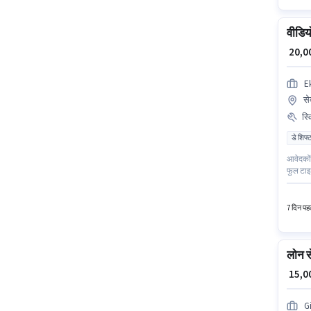
वीडिय
₹ 20,
E
से
स्
डे शिफ्
आवेदकों
फुल टाइ
Photosh
नोएडा मे
7 दिन पहल
लोन स
₹ 15,
G