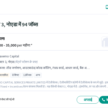
 3, नोएडा में 94 जॉब्स
ेल्स
000 - 35,000
per महीना *
axemo Capital
क्टर 3, नोएडा
(
मेट्रो स्टेशन के पास
)
किल्स
:
लीड जनरेशन, आउटबाउंड/कोल्ड कॉलिंग, PAN कार्ड, आधार कार्ड, बैंक अकाउंट
िव्स शामिल
डे शिफ्ट
12वीं पास
अन्य
APITAL SERVICES PRIVATE LIMITED में टेलीसेल्स / टेलीमार्केटिंग श्रेणी में टेलीसेल्स के रूप में जुड़ें। इ
ें Fixed + Incentives वेतन संरचना मिलती है। यह वैकेंसी सेक्टर 3, नोएडा में है। इंश्योरेंस, PF पद और कंपनी 
के अनुसार दिए जा सकते हैं। यह भूमिका फुल टाइम की है, डे शिफ्ट के साथ और 6 days working प्रति सप्ताह ह
का के लिए आवेदक के पास लीड जनरेशन, आउटबाउंड/कोल्ड कॉलिंग जैसी स्किल्स होनी चाहिए।
अप्लाई
ले पोस्ट की गई थी