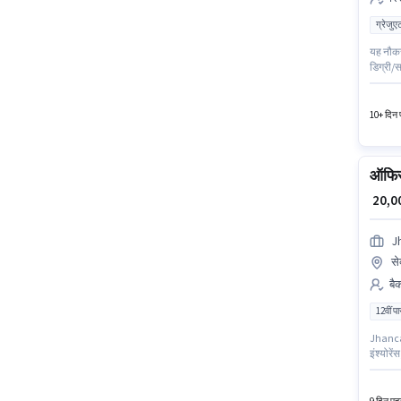
ग्रेजुए
यह नौकरी
डिग्री/स
रूप से ह
10+ दिन प
ऑफिस
₹ 20,
J
से
बै
12वीं प
Jhancar
इंश्योरे
स्थित है
प्रति मा