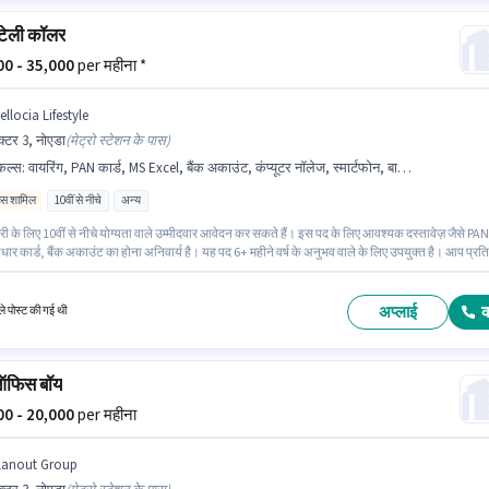
 टेली कॉलर
000 - 35,000
per महीना *
llocia Lifestyle
क्टर 3, नोएडा
(
मेट्रो स्टेशन के पास
)
किल्स
:
वायरिंग, PAN कार्ड, MS Excel, बैंक अकाउंट, कंप्यूटर नॉलेज, स्मार्टफोन, बाइक, आधार कार्ड, कोल्ड कॉलिंग
िव्स शामिल
10वीं से नीचे
अन्य
 के लिए 10वीं से नीचे योग्यता वाले उम्मीदवार आवेदन कर सकते हैं। इस पद के लिए आवश्यक दस्तावेज़ जैसे PAN
धार कार्ड, बैंक अकाउंट का होना अनिवार्य है। यह पद 6+ महीने वर्ष के अनुभव वाले के लिए उपयुक्त है। आप प्रति
000 तक कमा सकते हैं। इस जॉब के लिए बाइक, स्मार्टफोन का उपलब्ध होना आवश्यक है। यह वैकेंसी सेक्टर 3,
ं है। इस भूमिका के लिए आवेदक के पास कोल्ड कॉलिंग, कंप्यूटर नॉलेज, MS Excel, वायरिंग जैसी स्किल्स होनी
अप्लाई
े पोस्ट की गई थी
 ऑफिस बॉय
000 - 20,000
per महीना
lanout Group