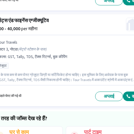
अप्लाई
े पोस्ट की गई थी
ट्स एंड फाइनेंस एग्जीक्यूटिव
000 - 40,000
per महीना
our Travels
क्टर 3, नोएडा
(
मेट्रो स्टेशन के पास
)
किल्स
:
GST, Tally, TDS, टैक्स रिटर्न्स, बुक कीपिंग
्रेजुएट
के पास कम से कम पोस्ट ग्रेजुएट डिग्री या सर्टिफिकेट होना चाहिए। इस भूमिका के लिए आवेदक के पास बुक
GST, Tally, टैक्स रिटर्न्स, TDS जैसी स्किल्स होनी चाहिए। Tour Travels में अकाउंटेंट श्रेणी में अकाउंट्स एं
एग्जीक्यूटिव के रूप में जुड़ें। इस भूमिका में Fixed वेतन संरचना मिलती है। यह नौकरी सेक्टर 3, नोएडा में स्थित है
ा 4 - 6+ वर्षो वर्ष के अनुभव वाले के लिए खुली है, मासिक वेतन ₹40000 रहेगा।
अप्लाई
हले पोस्ट की गई थी
तरह की जॉब्स देख रहे हैं?
घर से काम
पार्ट टाइम