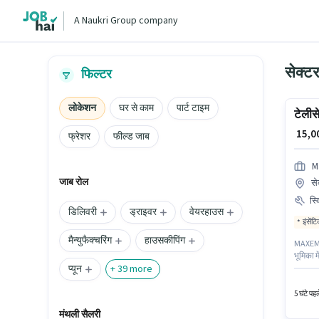
A Naukri Group company
सेक्टर
फिल्टर
लोकेशन
घर से काम
पार्ट टाइम
टेलीस
₹ 15,
फ्रेशर
फील्ड जाब
M
जाब रोल
से
स्
डिलिवरी
ड्राइवर
वेयरहाउस
इंसेंट
मैन्युफैक्चरिंग
हाउसकीपिंग
MAXEMO C
भूमिका म
प्यून
नीतियों 
+
39
more
इस भूमि
5 घंटे पह
मंथली सैलरी