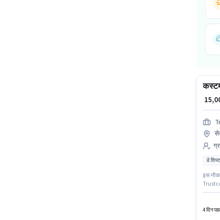
कस्टमर
₹ 15,
T
से
ग्
डे शिफ्
इस नौकरी
Trustcore
वाले के 
शिफ्ट क
4 दिन पहल