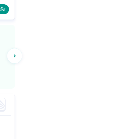
ट
कॉल