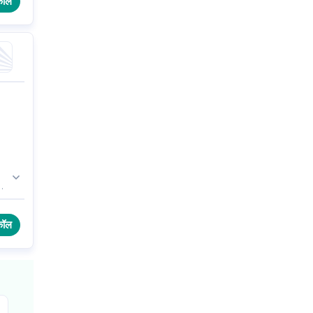
कॉल
ड
।
कॉल