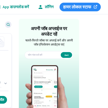
हायर लोकल स्टाफ
App डाउनलोड करें
लॉगिन
अपनी जॉब अप्लाईज पर
अपडेट रहें
चलते-फिरते जॉब्स पर अप्लाई करें और अपनी
जॉब एप्लिकेशन अपडेट्स पाएं
Get
app
स
की
ै।
कॉल