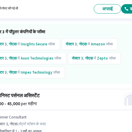
़ PAN कार्ड, आधार कार्ड, बैंक अकाउंट आवश्यक हैं। इस पद के लिए उम्मीदवार के पास ग्रेजुएट डिग्री/सर्टिफिके
वार्य है। इस भूमिका में Fixed वेतन संरचना मिलती है।
अप्लाई
े पोस्ट की गई थी
र 3 में पॉपुलर कंपनियों के जॉब्स
्टर 3
,
नोएडा
में
Insights Secure
जॉब्स
सेक्टर 3
,
नोएडा
में
Amazon
जॉब्स
्टर 3
,
नोएडा
में
Axon Technologies
जॉब्स
सेक्टर 3
,
नोएडा
में
Zepto
जॉब्स
्टर 3
,
नोएडा
में
Impes Technology
जॉब्स
शनिस्ट पर्सनल असिस्टेंट
000 - 45,000
per महीना
inner Consultant
क्टर 3, नोएडा
(
मेट्रो स्टेशन के पास
)
ेप्शनिस्ट में 1 - 3 वर्षो का अनुभव