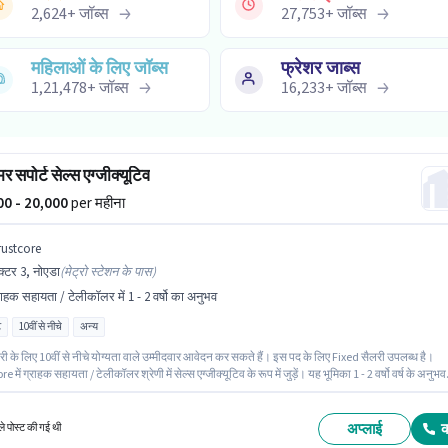
2,624
+
जॉब्स
27,753
+
जॉब्स
महिलाओं के लिए जॉब्स
फ्रेशर जाब्स
1,21,478
+
जॉब्स
16,233
+
जॉब्स
 सपोर्ट सेल्स एग्जीक्यूटिव
000 - 20,000
per महीना
rustcore
क्टर 3, नोएडा
(
मेट्रो स्टेशन के पास
)
राहक सहायता / टेलीकॉलर में 1 - 2 वर्षो का अनुभव
ट
10वीं से नीचे
अन्य
 के लिए 10वीं से नीचे योग्यता वाले उम्मीदवार आवेदन कर सकते हैं। इस पद के लिए Fixed सैलरी उपलब्ध है।
 में ग्राहक सहायता / टेलीकॉलर श्रेणी में सेल्स एग्जीक्यूटिव के रूप में जुड़ें। यह भूमिका 1 - 2 वर्षो वर्ष के अनुभव
लिए खुली है, मासिक वेतन ₹20000 रहेगा। यह नौकरी सेक्टर 3, नोएडा में स्थित है। यह भूमिका फुल टाइम की है, डे
े साथ और 6 days working प्रति सप्ताह है।
अप्लाई
े पोस्ट की गई थी