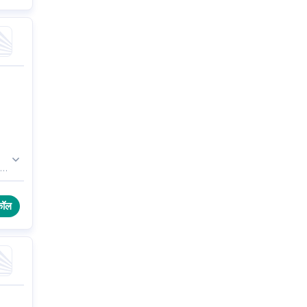
be
कॉल