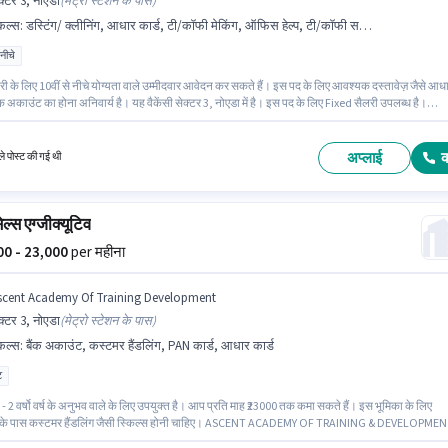
क्टर 3, नोएडा
(
मेट्रो स्टेशन के पास
)
किल्स
:
डस्टिंग/ क्लीनिंग, आधार कार्ड, टी/कॉफी मेकिंग, ऑफिस हेल्प, टी/कॉफी सर्विंग, बैंक अकाउंट
 नीचे
 के लिए 10वीं से नीचे योग्यता वाले उम्मीदवार आवेदन कर सकते हैं। इस पद के लिए आवश्यक दस्तावेज़ जैसे आध
ैंक अकाउंट का होना अनिवार्य है। यह वैकेंसी सेक्टर 3, नोएडा में है। इस पद के लिए Fixed सैलरी उपलब्ध है।
 GROUP PRIVATE LIMITED प्यून श्रेणी में ऑफिस बॉय पद के लिए सक्रिय रूप से हायर कर रहा है। इस
े लिए उम्मीदवार के पास टी/कॉफी मेकिंग, डस्टिंग/ क्लीनिंग, ऑफिस हेल्प, टी/कॉफी सर्विंग होना अनिवार्य है।
अप्लाई
े पोस्ट की गई थी
ल्स एग्जीक्यूटिव
000 - 23,000
per महीना
scent Academy Of Training Development
क्टर 3, नोएडा
(
मेट्रो स्टेशन के पास
)
किल्स
:
बैंक अकाउंट, कस्टमर हैंडलिंग, PAN कार्ड, आधार कार्ड
ट
- 2 वर्षो वर्ष के अनुभव वाले के लिए उपयुक्त है। आप प्रति माह ₹23000 तक कमा सकते हैं। इस भूमिका के लिए
के पास कस्टमर हैंडलिंग जैसी स्किल्स होनी चाहिए। ASCENT ACADEMY OF TRAINING & DEVELOPME
LIMITED में रिटेल/ काउंटर सेल्स श्रेणी में कार सेल्स एग्जीक्यूटिव के रूप में जुड़ें। इस भूमिका के लिए महत्वपूर्ण