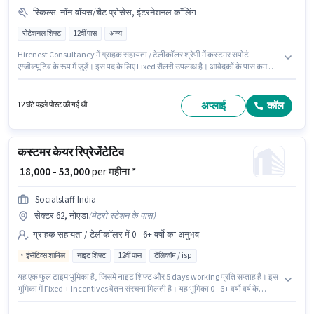
स्किल्स
:
नॉन-वॉयस/चैट प्रोसेस, इंटरनेशनल कॉलिंग
रोटेशनल शिफ्ट
12वीं पास
अन्य
Hirenest Consultancy में ग्राहक सहायता / टेलीकॉलर श्रेणी में कस्टमर सपोर्ट
एग्जीक्यूटिव के रूप में जुड़ें। इस पद के लिए Fixed सैलरी उपलब्ध है। आवेदकों के पास कम से
कम 12वीं पास डिग्री या सर्टिफिकेट होना चाहिए। इस भूमिका के लिए उम्मीदवार के पास
इंटरनेशनल कॉलिंग, नॉन-वॉयस/चैट प्रोसेस होना अनिवार्य है। यह भूमिका फुल टाइम की है,
रोटेशनल शिफ्ट के साथ और 6 days working प्रति सप्ताह है। यह नौकरी सेक्टर 60,
अप्लाई
कॉल
12 घंटे पहले पोस्ट की गई थी
नोएडा में स्थित है।
कस्टमर केयर रिप्रेजेंटेटिव
₹ 18,000 - 53,000
per महीना *
Socialstaff India
सेक्टर 62, नोएडा
(
मेट्रो स्टेशन के पास
)
ग्राहक सहायता / टेलीकॉलर में 0 - 6+ वर्षो का अनुभव
इंसेंटिव्स शामिल
नाइट शिफ्ट
12वीं पास
टेलिकॉम / isp
यह एक फुल टाइम भूमिका है, जिसमें नाइट शिफ्ट और 5 days working प्रति सप्ताह है। इस
भूमिका में Fixed + Incentives वेतन संरचना मिलती है। यह भूमिका 0 - 6+ वर्षो वर्ष के
अनुभव वाले के लिए खुली है, मासिक वेतन ₹53000 रहेगा। इस पद के लिए उम्मीदवार के पास
12वीं पास डिग्री/सर्टिफिकेट होना अनिवार्य है। यह नौकरी सेक्टर 62, नोएडा में स्थित है।