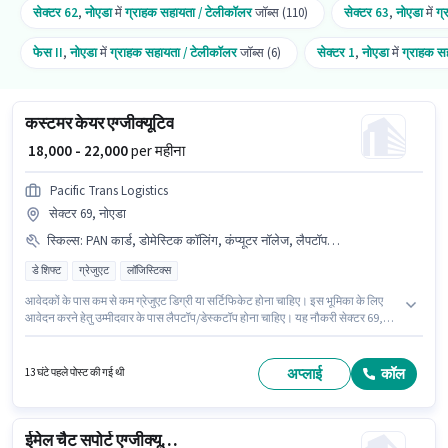
सेक्टर 62
,
नोएडा
में
ग्राहक सहायता / टेलीकॉलर
जॉब्स (110)
सेक्टर 63
,
नोएडा
में
ग्
फेस II
,
नोएडा
में
ग्राहक सहायता / टेलीकॉलर
जॉब्स (6)
सेक्टर 1
,
नोएडा
में
ग्राहक स
कस्टमर केयर एग्जीक्यूटिव
₹ 18,000 - 22,000
per महीना
Pacific Trans Logistics
सेक्टर 69, नोएडा
स्किल्स
:
PAN कार्ड, डोमेस्टिक कॉलिंग, कंप्यूटर नॉलेज, लैपटॉप/डेस्कटॉप, क्वेरी रेसोल्युशन, आधार कार्ड
डे शिफ्ट
ग्रेजुएट
लॉजिस्टिक्स
आवेदकों के पास कम से कम ग्रेजुएट डिग्री या सर्टिफिकेट होना चाहिए। इस भूमिका के लिए
आवेदन करने हेतु उम्मीदवार के पास लैपटॉप/डेस्कटॉप होना चाहिए। यह नौकरी सेक्टर 69,
नोएडा में स्थित है। इस पद के लिए Fixed सैलरी उपलब्ध है। Pacific Trans Logistics में
ग्राहक सहायता / टेलीकॉलर श्रेणी में कस्टमर केयर एग्जीक्यूटिव के रूप में जुड़ें। हिंदी में दक्षता
को वरीयता दी जाएगी।
अप्लाई
कॉल
13 घंटे पहले पोस्ट की गई थी
ईमेल चैट सपोर्ट एग्जीक्यूटिव