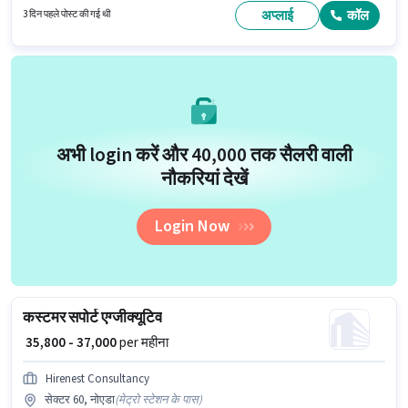
नौकरी सेक्टर 16, नोएडा में स्थित है। इंश्योरेंस, PF, मेडिकल बेनिफिट्स पद और कंपनी की
अप्लाई
कॉल
3 दिन पहले पोस्ट की गई थी
नीतियों के अनुसार दिए जा सकते हैं।
अभी login करें और ₹40,000 तक सैलरी वाली
नौकरियां देखें
Login Now
कस्टमर सपोर्ट एग्जीक्यूटिव
₹ 35,800 - 37,000
per महीना
Hirenest Consultancy
सेक्टर 60, नोएडा
(
मेट्रो स्टेशन के पास
)