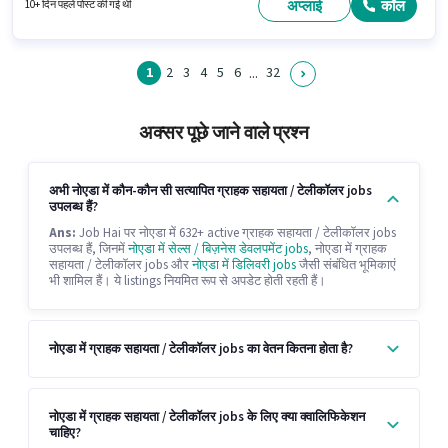
जुड़ें। इस पद के लिए आवश्यक दस्तावेज़ जैसे PAN कार्ड, आधार कार्ड, बैंक अकाउंट का होना
अप्लाई
कॉल
10+ दिन पहले पोस्ट की गई थी
अनिवार्य है।
1
2
3
4
5
6
32
...
अक्सर पूछे जाने वाले प्रश्न
अभी नोएडा में कौन-कौन सी सत्यापित ग्राहक सहायता / टेलीकॉलर jobs
उपलब्ध हैं?
Ans:
Job Hai पर नोएडा में 632+ active ग्राहक सहायता / टेलीकॉलर jobs
उपलब्ध हैं, जिनमें
नोएडा में सेल्स / बिज़नेस डेवलपमेंट jobs
, नोएडा में ग्राहक
सहायता / टेलीकॉलर jobs और
नोएडा में डिलिवरी jobs
जैसी संबंधित भूमिकाएं
भी शामिल हैं। ये listings नियमित रूप से अपडेट होती रहती हैं।
नोएडा में ग्राहक सहायता / टेलीकॉलर jobs का वेतन कितना होता है?
नोएडा में ग्राहक सहायता / टेलीकॉलर jobs के लिए क्या क्वालिफिकेशन
चाहिए?