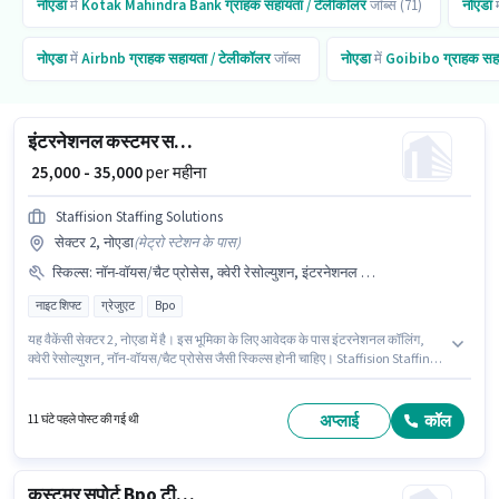
नोएडा
में
Kotak Mahindra Bank
ग्राहक सहायता / टेलीकॉलर
जॉब्स (71)
नोएडा
म
नोएडा
में
Airbnb
ग्राहक सहायता / टेलीकॉलर
जॉब्स
नोएडा
में
Goibibo
ग्राहक सह
इंटरनेशनल कस्टमर सपोर्ट एग्जीक्यूटिव
₹ 25,000 - 35,000
per महीना
Staffision Staffing Solutions
सेक्टर 2, नोएडा
(
मेट्रो स्टेशन के पास
)
स्किल्स
:
नॉन-वॉयस/चैट प्रोसेस, क्वेरी रेसोल्युशन, इंटरनेशनल कॉलिंग
नाइट शिफ्ट
ग्रेजुएट
Bpo
यह वैकेंसी सेक्टर 2, नोएडा में है। इस भूमिका के लिए आवेदक के पास इंटरनेशनल कॉलिंग,
क्वेरी रेसोल्युशन, नॉन-वॉयस/चैट प्रोसेस जैसी स्किल्स होनी चाहिए। Staffision Staffing
Solutions में ग्राहक सहायता / टेलीकॉलर श्रेणी में इंटरनेशनल कस्टमर सपोर्ट एग्जीक्यूटिव
के रूप में जुड़ें। कैब पद और कंपनी की नीतियों के अनुसार दिए जा सकते हैं। यह एक फुल टाइम
भूमिका है, जिसमें नाइट शिफ्ट और 5 days working प्रति सप्ताह है। इस भूमिका में Fixed
अप्लाई
कॉल
11 घंटे पहले पोस्ट की गई थी
वेतन संरचना मिलती है।
कस्टमर सपोर्ट Bpo टीम लीडर