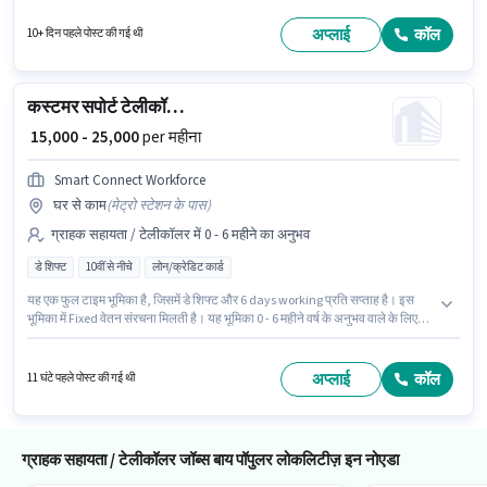
नौकरी सेक्टर 63, नोएडा में स्थित है। इस पद के लिए उम्मीदवार के पास ग्रेजुएट डिग्री/
सर्टिफिकेट होना अनिवार्य है। यह भूमिका फुल टाइम की है, डे शिफ्ट के साथ और 6 days
अप्लाई
कॉल
10+ दिन पहले पोस्ट की गई थी
working प्रति सप्ताह है।
कस्टमर सपोर्ट टेलीकॉलिंग एग्जीक्यूटिव
₹ 15,000 - 25,000
per महीना
Smart Connect Workforce
घर से काम
(
मेट्रो स्टेशन के पास
)
ग्राहक सहायता / टेलीकॉलर में 0 - 6 महीने का अनुभव
डे शिफ्ट
10वीं से नीचे
लोन/क्रेडिट कार्ड
यह एक फुल टाइम भूमिका है, जिसमें डे शिफ्ट और 6 days working प्रति सप्ताह है। इस
भूमिका में Fixed वेतन संरचना मिलती है। यह भूमिका 0 - 6 महीने वर्ष के अनुभव वाले के लिए
खुली है, मासिक वेतन ₹25000 रहेगा। इस नौकरी के लिए 10वीं से नीचे योग्यता वाले उम्मीदवार
आवेदन कर सकते हैं। यह नौकरी सेक्टर 62, नोएडा में स्थित है। Smart Connect
Workforce में ग्राहक सहायता / टेलीकॉलर श्रेणी में टेली कॉलिंग एग्जीक्यूटिव के रूप में जुड़ें।
अप्लाई
कॉल
11 घंटे पहले पोस्ट की गई थी
ग्राहक सहायता / टेलीकॉलर जॉब्स बाय पॉपुलर लोकलिटीज़ इन नोएडा