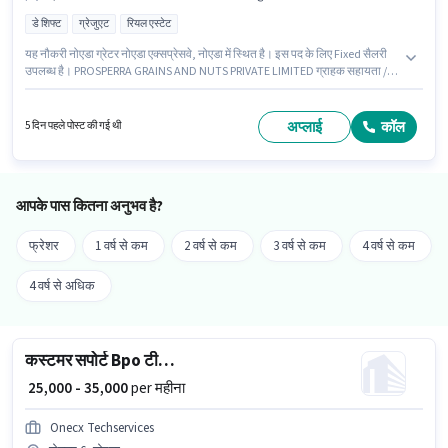
डे शिफ्ट
ग्रेजुएट
रियल एस्टेट
यह नौकरी नोएडा ग्रेटर नोएडा एक्सप्रेसवे, नोएडा में स्थित है। इस पद के लिए Fixed सैलरी
उपलब्ध है। PROSPERRA GRAINS AND NUTS PRIVATE LIMITED ग्राहक सहायता /
टेलीकॉलर श्रेणी में प्रॉपर्टी सेल्स एग्जीक्यूटिव पद के लिए सक्रिय रूप से हायर कर रहा है। यह
पद 6+ महीने वर्ष के अनुभव वाले के लिए उपयुक्त है। आप प्रति माह ₹50000 तक कमा सकते
हैं। इस पद के लिए उम्मीदवार के पास ग्रेजुएट डिग्री/सर्टिफिकेट होना अनिवार्य है। यह एक
अप्लाई
कॉल
5 दिन पहले पोस्ट की गई थी
फुल टाइम भूमिका है, जिसमें डे शिफ्ट और 6 days working प्रति सप्ताह है।
आपके पास कितना अनुभव है?
फ्रेशर
1 वर्ष से कम
2 वर्ष से कम
3 वर्ष से कम
4 वर्ष से कम
4 वर्ष से अधिक
कस्टमर सपोर्ट Bpo टीम लीडर
₹ 25,000 - 35,000
per महीना
Onecx Techservices