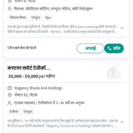
सेक्टर 6, नोएडा
स्किल्स
:
डोमेस्टिक कॉलिंग, कंप्यूटर नॉलेज, क्वेरी रेसोल्युशन
रोटेशनल शिफ्ट
ग्रेजुएट
Bpo
यह एक फुल टाइम भूमिका है, जिसमें रोटेशनल शिफ्ट और 6 days working प्रति सप्ताह है।
हिंदी में दक्षता को वरीयता दी जाएगी। यह पद 1 - 4 वर्षो वर्ष के अनुभव वाले के लिए उपयुक्त है।
आप प्रति माह ₹35000 तक कमा सकते हैं। इस भूमिका के लिए उम्मीदवार के पास कंप्यूटर
नॉलेज, डोमेस्टिक कॉलिंग, क्वेरी रेसोल्युशन होना अनिवार्य है। इस पद के लिए उम्मीदवार के
पास ग्रेजुएट डिग्री/सर्टिफिकेट होना अनिवार्य है। इस भूमिका के साथ अतिरिक्त लाभ जैसे PF
अप्लाई
कॉल
5 दिन पहले पोस्ट की गई थी
भी मिलेंगे।
कस्टमर सपोर्ट टेलीकॉलिंग टीम लीडर
₹ 30,000 - 50,000
per महीना
Regency Shares And Holdings
सेक्टर 63, नोएडा
ग्राहक सहायता / टेलीकॉलर में 3 - 6+ वर्षो का अनुभव
डे शिफ्ट
ग्रेजुएट
यह भूमिका 3 - 6+ वर्षो वर्ष के अनुभव वाले के लिए खुली है, मासिक वेतन ₹50000 रहेगा। इस पद
के लिए Fixed सैलरी उपलब्ध है। Regency Shares And Holdings ग्राहक सहायता /
टेलीकॉलर श्रेणी में टेली कॉलिंग टीम लीडर पद के लिए सक्रिय रूप से हायर कर रहा है। यह