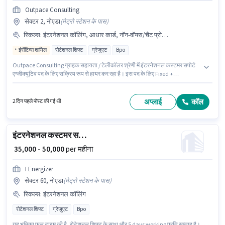
Outpace Consulting
सेक्टर 2, नोएडा
(
मेट्रो स्टेशन के पास
)
स्किल्स
:
इंटरनेशनल कॉलिंग, आधार कार्ड, नॉन-वॉयस/चैट प्रोसेस, क्वेरी रेसोल्युशन, डोमेस्टिक कॉलिंग
इंसेंटिव्स शामिल
रोटेशनल शिफ्ट
ग्रेजुएट
Bpo
Outpace Consulting ग्राहक सहायता / टेलीकॉलर श्रेणी में इंटरनेशनल कस्टमर सपोर्ट
एग्जीक्यूटिव पद के लिए सक्रिय रूप से हायर कर रहा है। इस पद के लिए Fixed +
Incentives सैलरी उपलब्ध है। यह पद फ्रेशर के लिए उपयुक्त है। आप प्रति माह ₹36000
तक कमा सकते हैं। कैब, PF पद और कंपनी की नीतियों के अनुसार दिए जा सकते हैं। यह
वैकेंसी सेक्टर 2, नोएडा में है। इस भूमिका के लिए उम्मीदवार के पास डोमेस्टिक कॉलिंग,
अप्लाई
कॉल
2 दिन पहले पोस्ट की गई थी
इंटरनेशनल कॉलिंग, क्वेरी रेसोल्युशन, नॉन-वॉयस/चैट प्रोसेस होना अनिवार्य है।
इंटरनेशनल कस्टमर सपोर्ट एग्जीक्यूटिव
₹ 35,000 - 50,000
per महीना
I Energizer
सेक्टर 60, नोएडा
(
मेट्रो स्टेशन के पास
)
स्किल्स
:
इंटरनेशनल कॉलिंग
रोटेशनल शिफ्ट
ग्रेजुएट
Bpo
यह भूमिका फुल टाइम की है, रोटेशनल शिफ्ट के साथ और 5 days working प्रति सप्ताह है।