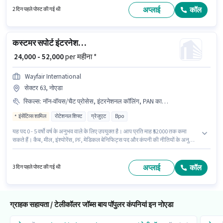
Socialstaff India ग्राहक सहायता / टेलीकॉलर श्रेणी में कस्टमर केयर रिप्रेजेंटेटिव पद के
अप्लाई
कॉल
2 दिन पहले पोस्ट की गई थी
लिए सक्रिय रूप से हायर कर रहा है।
कस्टमर सपोर्ट इंटरनेशनल BPO एग्जीक्यूटिव
₹ 24,000 - 52,000
per महीना *
Wayfair International
सेक्टर 63, नोएडा
स्किल्स
:
नॉन-वॉयस/चैट प्रोसेस, इंटरनेशनल कॉलिंग, PAN कार्ड, कंप्यूटर नॉलेज, आधार कार्ड, क्वेरी रेसोल्युशन
इंसेंटिव्स शामिल
रोटेशनल शिफ्ट
ग्रेजुएट
Bpo
यह पद 0 - 5 वर्षो वर्ष के अनुभव वाले के लिए उपयुक्त है। आप प्रति माह ₹52000 तक कमा
सकते हैं। कैब, मील, इंश्योरेंस, PF, मेडिकल बेनिफिट्स पद और कंपनी की नीतियों के अनुसार
दिए जा सकते हैं। Wayfair International ग्राहक सहायता / टेलीकॉलर श्रेणी में
इंटरनेशनल BPO एग्जीक्यूटिव पद के लिए सक्रिय रूप से हायर कर रहा है। इस पद के लिए
Fixed + Incentives सैलरी उपलब्ध है। यह नौकरी सेक्टर 63, नोएडा में स्थित है। इस
अप्लाई
कॉल
3 दिन पहले पोस्ट की गई थी
भूमिका के लिए महत्वपूर्ण दस्तावेज़ PAN कार्ड, आधार कार्ड आवश्यक हैं।
ग्राहक सहायता / टेलीकॉलर जॉब्स बाय पॉपुलर कंपनियां इन नोएडा