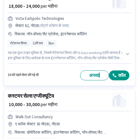
₹ 18,000 - 24,000
per महीना
Victa Earlyjobs Technologies
सेक्टर 62, नोएडा
(
मेट्रो स्टेशन के पास
)
स्किल्स
:
नॉन-वॉयस/चैट प्रोसेस, इंटरनेशनल कॉलिंग
रोटेशनल शिफ्ट
12वीं पास
Bpo
यह एक फुल टाइम भूमिका है, जिसमें रोटेशनल शिफ्ट और 6 days working प्रति सप्ताह है।
इस भूमिका के लिए आवेदक के पास इंटरनेशनल कॉलिंग, नॉन-वॉयस/चैट प्रोसेस जैसी स्किल्स
होनी चाहिए। Victa Earlyjobs Technologies ग्राहक सहायता / टेलीकॉलर श्रेणी में ईमेल
चैट सपोर्ट एग्जीक्यूटिव पद के लिए सक्रिय रूप से हायर कर रहा है। इस भूमिका के साथ
अतिरिक्त लाभ जैसे PF भी मिलेंगे। आवेदकों के पास कम से कम 12वीं पास डिग्री या
अप्लाई
कॉल
14 घंटे पहले पोस्ट की गई थी
सर्टिफिकेट होना चाहिए। आवेदक को हिंदी में धाराप्रवाह होना चाहिए।
कस्टमर सेल्स एग्जीक्यूटिव
₹ 10,000 - 30,000
per महीना
Walk Out Consultancy
ए ब्लॉक सेक्टर 36 नोएडा, नोएडा
स्किल्स
:
डोमेस्टिक कॉलिंग, इंटरनेशनल कॉलिंग, नॉन-वॉयस/चैट प्रोसेस