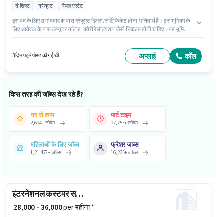
डे शिफ्ट
ग्रेजुएट
रियल एस्टेट
इस पद के लिए उम्मीदवार के पास ग्रेजुएट डिग्री/सर्टिफिकेट होना अनिवार्य है। इस भूमिका के
लिए आवेदक के पास कंप्यूटर नॉलेज, क्वेरी रेसोल्युशन जैसी स्किल्स होनी चाहिए। यह भूमिका
फुल टाइम की है, डे शिफ्ट के साथ और 6 days working प्रति सप्ताह है। इस पद के लिए
आवश्यक दस्तावेज़ जैसे PAN कार्ड, आधार कार्ड, बैंक अकाउंट का होना अनिवार्य है। यह
भूमिका 2 - 5 वर्षो वर्ष के अनुभव वाले के लिए खुली है, मासिक वेतन ₹45000 रहेगा। इस पद के
अप्लाई
कॉल
3 दिन पहले पोस्ट की गई थी
लिए Fixed सैलरी उपलब्ध है।
किस तरह की जॉब्स देख रहे हैं?
घर से काम
पार्ट टाइम
2,624
+
जॉब्स
27,753
+
जॉब्स
महिलाओं के लिए जॉब्स
फ्रेशर जाब्स
1,21,478
+
जॉब्स
16,233
+
जॉब्स
इंटरनेशनल कस्टमर सपोर्ट एग्जीक्यूटिव
₹ 28,000 - 36,000
per महीना *