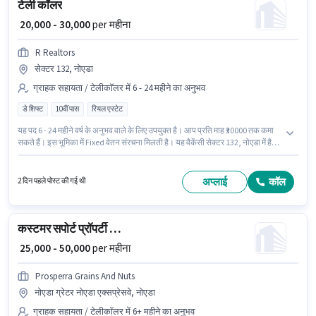
टेली कॉलर
₹ 20,000 - 30,000
per महीना
R Realtors
सेक्टर 132, नोएडा
ग्राहक सहायता / टेलीकॉलर में 6 - 24 महीने का अनुभव
डे शिफ्ट
10वीं पास
रियल एस्टेट
यह पद 6 - 24 महीने वर्ष के अनुभव वाले के लिए उपयुक्त है। आप प्रति माह ₹30000 तक कमा
सकते हैं। इस भूमिका में Fixed वेतन संरचना मिलती है। यह वैकेंसी सेक्टर 132, नोएडा में है।
R Realtors में ग्राहक सहायता / टेलीकॉलर श्रेणी में टेली कॉलर के रूप में जुड़ें। आवेदकों के
पास कम से कम 10वीं पास डिग्री या सर्टिफिकेट होना चाहिए। यह एक फुल टाइम भूमिका है,
जिसमें डे शिफ्ट और 6 days working प्रति सप्ताह है।
अप्लाई
कॉल
2 दिन पहले पोस्ट की गई थी
कस्टमर सपोर्ट प्रॉपर्टी सेल्स एग्जीक्यूटिव
₹ 25,000 - 50,000
per महीना
Prosperra Grains And Nuts
नोएडा ग्रेटर नोएडा एक्सप्रेसवे, नोएडा
ग्राहक सहायता / टेलीकॉलर में 6+ महीने का अनुभव