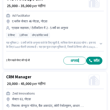
₹ 25,000 - 35,000
per महीना
Ad Facilitator
ए ब्लॉक सेक्टर 46 नोएडा, नोएडा
ग्राहक सहायता / टेलीकॉलर में 2 - 5 वर्षो का अनुभव
डे शिफ्ट
12वीं पास
लोन/क्रेडिट कार्ड
यह भूमिका 2 - 5 वर्षो वर्ष के अनुभव वाले के लिए खुली है, मासिक वेतन ₹35000 रहेगा। इस पद
के लिए Fixed सैलरी उपलब्ध है। यह एक फुल टाइम भूमिका है, जिसमें डे शिफ्ट और 6 days
working प्रति सप्ताह है। इस पद के लिए उम्मीदवार के पास 12वीं पास डिग्री/सर्टिफिकेट
होना अनिवार्य है। यह नौकरी ए ब्लॉक सेक्टर 46 नोएडा, नोएडा में स्थित है। Ad Facilitator
में ग्राहक सहायता / टेलीकॉलर श्रेणी में BPO टीम लीडर के रूप में जुड़ें।
अप्लाई
कॉल
1 दिन पहले पोस्ट की गई थी
CRM Manager
₹ 20,000 - 45,000
per महीना
Zest Innovations
सेक्टर 63, नोएडा
स्किल्स
:
कंप्यूटर नॉलेज, बैंक अकाउंट, क्वेरी रेसोल्युशन, आधार कार्ड, PAN कार्ड