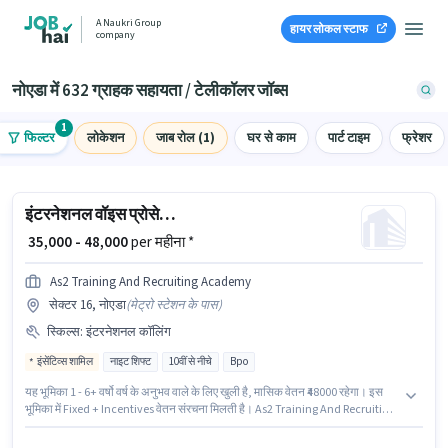
A Naukri Group
हायर लोकल स्टाफ
company
नोएडा में 632 ग्राहक सहायता / टेलीकॉलर जॉब्स
1
फिल्टर
लोकेशन
जाब रोल (1)
घर से काम
पार्ट टाइम
फ्रेशर
इंटरनेशनल वॉइस प्रोसेस एजेंट
₹ 35,000 - 48,000
per महीना *
As2 Training And Recruiting Academy
सेक्टर 16, नोएडा
(
मेट्रो स्टेशन के पास
)
स्किल्स
:
इंटरनेशनल कॉलिंग
इंसेंटिव्स शामिल
नाइट शिफ्ट
10वीं से नीचे
Bpo
यह भूमिका 1 - 6+ वर्षो वर्ष के अनुभव वाले के लिए खुली है, मासिक वेतन ₹48000 रहेगा। इस
भूमिका में Fixed + Incentives वेतन संरचना मिलती है। As2 Training And Recruiting
Academy में ग्राहक सहायता / टेलीकॉलर श्रेणी में इंटरनेशनल वॉइस प्रोसेस एजेंट के रूप में
जुड़ें। इस भूमिका के लिए आवेदक के पास इंटरनेशनल कॉलिंग जैसी स्किल्स होनी चाहिए। यह