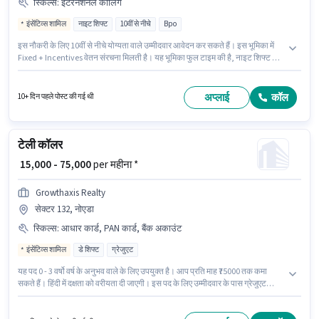
स्किल्स
:
इंटरनेशनल कॉलिंग
इंसेंटिव्स शामिल
नाइट शिफ्ट
10वीं से नीचे
Bpo
इस नौकरी के लिए 10वीं से नीचे योग्यता वाले उम्मीदवार आवेदन कर सकते हैं। इस भूमिका में
Fixed + Incentives वेतन संरचना मिलती है। यह भूमिका फुल टाइम की है, नाइट शिफ्ट के
साथ और 5 days working प्रति सप्ताह है। इंश्योरेंस, PF, मेडिकल बेनिफिट्स पद और
कंपनी की नीतियों के अनुसार दिए जा सकते हैं। यह नौकरी सेक्टर 63, नोएडा में स्थित है। इस
भूमिका के लिए उम्मीदवार के पास इंटरनेशनल कॉलिंग होना अनिवार्य है।
अप्लाई
कॉल
10+ दिन पहले पोस्ट की गई थी
टेली कॉलर
₹ 15,000 - 75,000
per महीना *
Growthaxis Realty
सेक्टर 132, नोएडा
स्किल्स
:
आधार कार्ड, PAN कार्ड, बैंक अकाउंट
इंसेंटिव्स शामिल
डे शिफ्ट
ग्रेजुएट
यह पद 0 - 3 वर्षो वर्ष के अनुभव वाले के लिए उपयुक्त है। आप प्रति माह ₹75000 तक कमा
सकते हैं। हिंदी में दक्षता को वरीयता दी जाएगी। इस पद के लिए उम्मीदवार के पास ग्रेजुएट
डिग्री/सर्टिफिकेट होना अनिवार्य है। इस पद के लिए Fixed + Incentives सैलरी उपलब्ध
है। Growthaxis Realty में ग्राहक सहायता / टेलीकॉलर श्रेणी में टेली कॉलर के रूप में