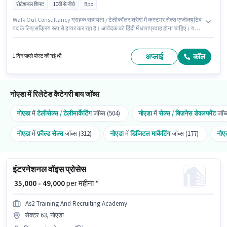
रोटेशनल शिफ्ट
10वीं से नीचे
Bpo
Walk Out Consultancy ग्राहक सहायता / टेलीकॉलर श्रेणी में कस्टमर सेल्स एग्जीक्यूटिव
पद के लिए सक्रिय रूप से हायर कर रहा है। आवेदक को हिंदी में धाराप्रवाह होना चाहिए। यह
वैकेंसी ए ब्लॉक सेक्टर 36 नोएडा, नोएडा में है। इस भूमिका के लिए उम्मीदवार के पास डोमेस्टिक
कॉलिंग, इंटरनेशनल कॉलिंग, नॉन-वॉयस/चैट प्रोसेस होना अनिवार्य है। यह एक फुल टाइम
भूमिका है, जिसमें रोटेशनल शिफ्ट और 6 days working प्रति सप्ताह है। इस पद के लिए
अप्लाई
कॉल
1 दिन पहले पोस्ट की गई थी
Fixed सैलरी उपलब्ध है।
नोएडा में रिलेटेड कैटेगरी बाय जॉब्स
नोएडा
में
टेलीसेल्स / टेलीमार्केटिंग
जॉब्स (504)
नोएडा
में
सेल्स / बिज़नेस डेवलपमेंट
जॉब्
नोएडा
में
फ़ील्ड सेल्स
जॉब्स (312)
नोएडा
में
डिजिटल मार्केटिंग
जॉब्स (177)
नोए
इंटरनेशनल वॉइस प्रोसेस
₹ 35,000 - 49,000
per महीना *
As2 Training And Recruiting Academy
सेक्टर 63, नोएडा