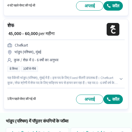
श्रेणी में फील्ड सेल्स एग्जीक्यूटिव के रूप में जुड़ें। इस भूमिका में Fixed वेतन संरचना मिलती है।
अप्लाई
कॉल
4 घंटे पहले पोस्ट की गई थी
शेफ
₹ 45,000 - 60,000
per महीना
Chefkart
भांडुप (पश्चिम), मुंबई
कुक / शेफ़ में 0 - 6 वर्षो का अनुभव
डे शिफ्ट
10वीं से नीचे
यह वैकेंसी भांडुप (पश्चिम), मुंबई में है। इस पद के लिए Fixed सैलरी उपलब्ध है। Chefkart
कुक / शेफ़ श्रेणी में शेफ पद के लिए सक्रिय रूप से हायर कर रहा है। यह पद 0 - 6 वर्षो वर्ष के
अनुभव वाले के लिए उपयुक्त है। आप प्रति माह ₹60000 तक कमा सकते हैं। यह भूमिका फुल
टाइम की है, डे शिफ्ट के साथ और 6 days working प्रति सप्ताह है। इस नौकरी के लिए
10वीं से नीचे योग्यता वाले उम्मीदवार आवेदन कर सकते हैं।
अप्लाई
कॉल
5 दिन पहले पोस्ट की गई थी
भांडुप (पश्चिम) में पॉपुलर कंपनियों के जॉब्स