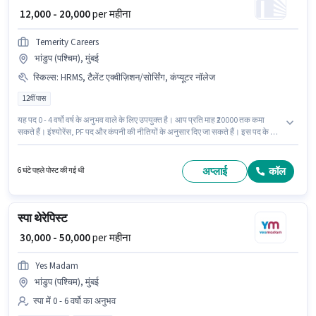
₹ 12,000 - 20,000
per महीना
Temerity Careers
भांडुप (पश्चिम), मुंबई
स्किल्स
:
HRMS, टैलेंट एक्वीज़िशन/सोर्सिंग, कंप्यूटर नॉलेज
12वीं पास
यह पद 0 - 4 वर्षो वर्ष के अनुभव वाले के लिए उपयुक्त है। आप प्रति माह ₹20000 तक कमा
सकते हैं। इंश्योरेंस, PF पद और कंपनी की नीतियों के अनुसार दिए जा सकते हैं। इस पद के लिए
उम्मीदवार के पास 12वीं पास डिग्री/सर्टिफिकेट होना अनिवार्य है। इस पद के लिए Fixed
सैलरी उपलब्ध है। यह वैकेंसी भांडुप (पश्चिम), मुंबई में है। इस भूमिका के लिए आवेदक के पास
कंप्यूटर नॉलेज, टैलेंट एक्वीज़िशन/सोर्सिंग, HRMS जैसी स्किल्स होनी चाहिए।
अप्लाई
कॉल
6 घंटे पहले पोस्ट की गई थी
स्पा थेरेपिस्ट
₹ 30,000 - 50,000
per महीना
Yes Madam
भांडुप (पश्चिम), मुंबई
स्पा में 0 - 6 वर्षो का अनुभव