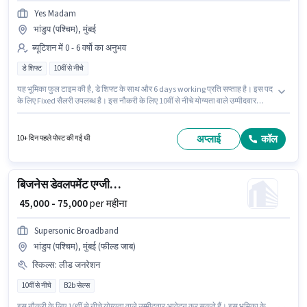
Yes Madam
भांडुप (पश्चिम), मुंबई
ब्यूटिशन में 0 - 6 वर्षो का अनुभव
डे शिफ्ट
10वीं से नीचे
यह भूमिका फुल टाइम की है, डे शिफ्ट के साथ और 6 days working प्रति सप्ताह है। इस पद
के लिए Fixed सैलरी उपलब्ध है। इस नौकरी के लिए 10वीं से नीचे योग्यता वाले उम्मीदवार
आवेदन कर सकते हैं। यह भूमिका 0 - 6 वर्षो वर्ष के अनुभव वाले के लिए खुली है, मासिक वेतन
₹60000 रहेगा। यह वैकेंसी भांडुप (पश्चिम), मुंबई में है। Yes Madam में ब्यूटिशन श्रेणी में
Beautician (Home Services) के रूप में जुड़ें।
अप्लाई
कॉल
10+ दिन पहले पोस्ट की गई थी
बिजनेस डेवलपमेंट एग्जीक्यूटिव
₹ 45,000 - 75,000
per महीना
Supersonic Broadband
भांडुप (पश्चिम), मुंबई (फील्ड जाब)
स्किल्स
:
लीड जनरेशन
10वीं से नीचे
B2b सेल्स
इस नौकरी के लिए 10वीं से नीचे योग्यता वाले उम्मीदवार आवेदन कर सकते हैं। इस भूमिका के