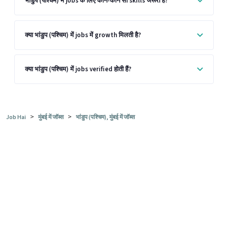
भांडुप (पश्चिम) में jobs के लिए कौन-कौन सी skills जरूरी हैं?
क्या भांडुप (पश्चिम) में jobs में growth मिलती है?
क्या भांडुप (पश्चिम) में jobs verified होती हैं?
>
>
Job Hai
मुंबई में जॉब्स
भांडुप (पश्चिम), मुंबई में जॉब्स