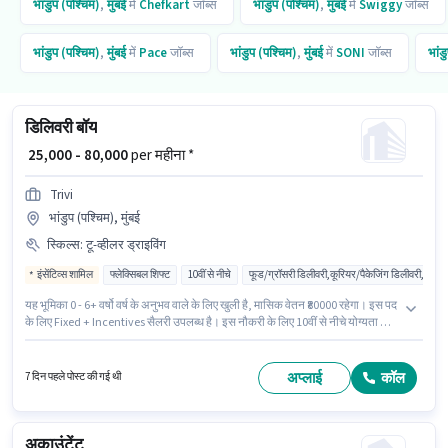
भांडुप (पश्चिम)
,
मुंबई
में
Chefkart
जॉब्स
भांडुप (पश्चिम)
,
मुंबई
में
Swiggy
जॉब्स
भांडुप (पश्चिम)
,
मुंबई
में
Pace
जॉब्स
भांडुप (पश्चिम)
,
मुंबई
में
SONI
जॉब्स
भांड
डिलिवरी बॉय
₹ 25,000 - 80,000
per महीना *
Trivi
भांडुप (पश्चिम), मुंबई
स्किल्स
:
टू-व्हीलर ड्राइविंग
इंसेंटिव्स शामिल
फ्लेक्सिबल शिफ्ट
10वीं से नीचे
फूड/ग्रॉसरी डिलीवरी,कूरियर/पैकेजिंग डिलीवरी,ई-कॉमर
यह भूमिका 0 - 6+ वर्षो वर्ष के अनुभव वाले के लिए खुली है, मासिक वेतन ₹80000 रहेगा। इस पद
के लिए Fixed + Incentives सैलरी उपलब्ध है। इस नौकरी के लिए 10वीं से नीचे योग्यता वाले
उम्मीदवार आवेदन कर सकते हैं। इंश्योरेंस, मेडिकल बेनिफिट्स पद और कंपनी की नीतियों के
अनुसार दिए जा सकते हैं। यह वैकेंसी भांडुप (पश्चिम), मुंबई में है। इस भूमिका के लिए आवेदक
के पास टू-व्हीलर ड्राइविंग जैसी स्किल्स होनी चाहिए।
अप्लाई
कॉल
7 दिन पहले पोस्ट की गई थी
अकाउंटेंट