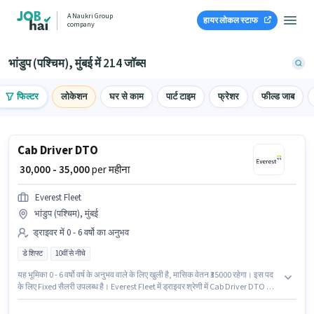
A Naukri Group
हायर लोकल स्टाफ
company
भांडुप (पश्चिम), मुंबई में 214 जॉब्स
फिल्टर
लोकेशन
घर से काम
पार्ट टाइम
फ्रेशर
फील्ड जाब
Cab Driver DTO
₹ 30,000 - 35,000
per महीना
Everest Fleet
भांडुप (पश्चिम), मुंबई
ड्राइवर में 0 - 6 वर्षो का अनुभव
डे शिफ्ट
10वीं से नीचे
यह भूमिका 0 - 6 वर्षो वर्ष के अनुभव वाले के लिए खुली है, मासिक वेतन ₹35000 रहेगा। इस पद
के लिए Fixed सैलरी उपलब्ध है। Everest Fleet में ड्राइवर श्रेणी में Cab Driver DTO के
रूप में जुड़ें। आवेदक को अंग्रेजी में धाराप्रवाह होना चाहिए। यह वैकेंसी भांडुप (पश्चिम), मुंबई
में है। 10वीं से नीचे योग्यता वाले उम्मीदवार इस भूमिका के लिए उपयुक्त हैं।