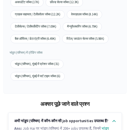
अकाउंटेंट जॉब्स (17K)
फ़ील्ड सेल्स जॉब्स (12.3K)
ग्राहक सहायता / टेलीकॉलर जॉब्स (12.2K)
वेयरहाउस जॉब्स (8.14K)
टेलीसेल्स / टेलीमार्केटिंग जॉब्स (7.09K)
मैन्युफैक्चरिंग जॉब्स (6.79K)
बैक ऑफिस / डेटा एंट्री जॉब्स (6.49K)
रिटेल/ काउंटर सेल्स जॉब्स (5.98K)
भांडुप (पश्चिम) में ट्रेंडिंग जॉब्स
भांडुप (पश्चिम), मुंबई में फ्रेशर जॉब्स (31)
भांडुप (पश्चिम), मुंबई में पार्ट टाइम जॉब्स (6)
अक्सर पूछे जाने वाले प्रश्न
अभी भांडुप (पश्चिम) में कौन-कौन सी job opportunities उपलब्ध हैं?
Ans:
Job Hai पर भांडुप (पश्चिम) में 206+ jobs उपलब्ध हैं, जिनमें
भांडुप