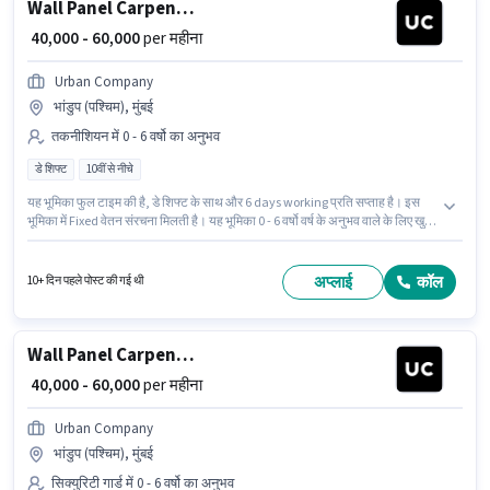
Wall Panel Carpenter
₹ 40,000 - 60,000
per महीना
Urban Company
भांडुप (पश्चिम), मुंबई
तकनीशियन में 0 - 6 वर्षो का अनुभव
डे शिफ्ट
10वीं से नीचे
यह भूमिका फुल टाइम की है, डे शिफ्ट के साथ और 6 days working प्रति सप्ताह है। इस
भूमिका में Fixed वेतन संरचना मिलती है। यह भूमिका 0 - 6 वर्षो वर्ष के अनुभव वाले के लिए खुली
है, मासिक वेतन ₹60000 रहेगा। 10वीं से नीचे योग्यता वाले उम्मीदवार इस भूमिका के लिए
उपयुक्त हैं। यह नौकरी भांडुप (पश्चिम), मुंबई में स्थित है। Urban Company में
तकनीशियन श्रेणी में Wall Panel Carpenter के रूप में जुड़ें।
अप्लाई
कॉल
10+ दिन पहले पोस्ट की गई थी
Wall Panel Carpenter
₹ 40,000 - 60,000
per महीना
Urban Company
भांडुप (पश्चिम), मुंबई
सिक्युरिटी गार्ड में 0 - 6 वर्षो का अनुभव