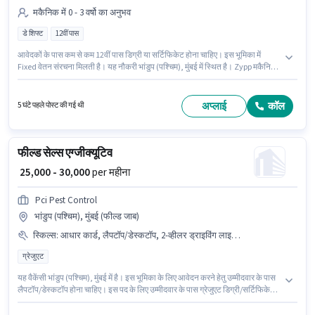
मकैनिक में 0 - 3 वर्षो का अनुभव
डे शिफ्ट
12वीं पास
आवेदकों के पास कम से कम 12वीं पास डिग्री या सर्टिफिकेट होना चाहिए। इस भूमिका में
Fixed वेतन संरचना मिलती है। यह नौकरी भांडुप (पश्चिम), मुंबई में स्थित है। Zypp मकैनिक
श्रेणी में 2-Wheeler EV Mechanic पद के लिए सक्रिय रूप से हायर कर रहा है। यह एक
फुल टाइम भूमिका है, जिसमें डे शिफ्ट और 6 days working प्रति सप्ताह है। यह पद 0 - 3
वर्षो वर्ष के अनुभव वाले के लिए उपयुक्त है। आप प्रति माह ₹35000 तक कमा सकते हैं।
अप्लाई
कॉल
5 घंटे पहले पोस्ट की गई थी
फील्ड सेल्स एग्जीक्यूटिव
₹ 25,000 - 30,000
per महीना
Pci Pest Control
भांडुप (पश्चिम), मुंबई (फील्ड जाब)
स्किल्स
:
आधार कार्ड, लैपटॉप/डेस्कटॉप, 2-व्हीलर ड्राइविंग लाइसेंस, बैंक अकाउंट, PAN कार्ड
ग्रेजुएट
यह वैकेंसी भांडुप (पश्चिम), मुंबई में है। इस भूमिका के लिए आवेदन करने हेतु उम्मीदवार के पास
लैपटॉप/डेस्कटॉप होना चाहिए। इस पद के लिए उम्मीदवार के पास ग्रेजुएट डिग्री/सर्टिफिकेट
होना अनिवार्य है। इस पद के लिए आवश्यक दस्तावेज़ जैसे PAN कार्ड, आधार कार्ड, 2-व्हीलर
ड्राइविंग लाइसेंस, बैंक अकाउंट का होना अनिवार्य है। Pci Pest Control में फ़ील्ड सेल्स