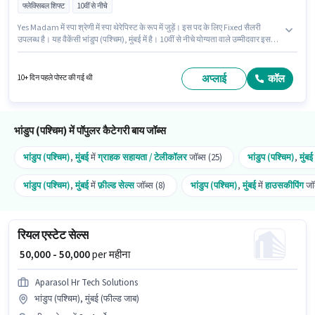
फ्लेक्सिबल शिफ्ट
10वीं से नीचे
Yes Madam में स्पा श्रेणी में स्पा थेरेपिस्ट के रूप में जुड़ें। इस पद के लिए Fixed सैलरी
उपलब्ध है। यह वैकेंसी भांडुप (पश्चिम), मुंबई में है। 10वीं से नीचे योग्यता वाले उम्मीदवार इस
भूमिका के लिए उपयुक्त हैं। यह भूमिका फुल टाइम की है, फ्लेक्सिबल शिफ्ट के साथ और 5
days working प्रति सप्ताह है। यह पद 0 - 6 वर्षो वर्ष के अनुभव वाले के लिए उपयुक्त है।
आप प्रति माह ₹50000 तक कमा सकते हैं।
अप्लाई
कॉल
10+ दिन पहले पोस्ट की गई थी
भांडुप (पश्चिम) में पॉपुलर कैटेगरी बाय जॉब्स
भांडुप (पश्चिम)
,
मुंबई
में
ग्राहक सहायता / टेलीकॉलर
जॉब्स (25)
भांडुप (पश्चिम)
,
मुंबई
भांडुप (पश्चिम)
,
मुंबई
में
फ़ील्ड सेल्स
जॉब्स (8)
भांडुप (पश्चिम)
,
मुंबई
में
हाउसकीपिंग
जॉब
रियल एस्टेट सेल्स
₹ 50,000 - 50,000
per महीना
Aparasol Hr Tech Solutions
भांडुप (पश्चिम), मुंबई (फील्ड जाब)