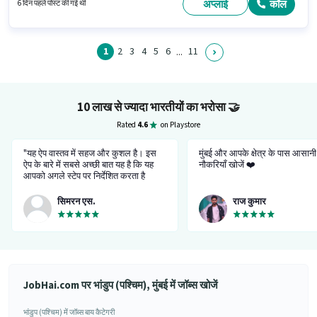
श्रेणी में डिलिवरी बॉय के रूप में जुड़ें।
अप्लाई
कॉल
6 दिन पहले पोस्ट की गई थी
1
2
3
4
5
6
11
...
10 लाख से ज्यादा भारतीयों का भरोसा
🤝
Rated
4.6
on Playstore
"यह ऐप वास्तव में सहज और कुशल है। इस
मुंबई और आपके क्षेत्र के पास आसानी
ऐप के बारे में सबसे अच्छी बात यह है कि यह
नौकरियाँ खोजें ❤️
आपको अगले स्टेप पर निर्देशित करता है
इसलिए अटकने का कोई मतलब नहीं है। यह
आपको विभिन्न प्रकार की नौकरियों में से
सिमरन एस.
राज कुमार
चुनने का विकल्प देता है। आपको वह चुनना
होगा जो आप चाहते हैं। यह न केवल आपको
अवसर प्रदान करता है बल्कि आपको इसके
लिए तैयार भी करता है। बहुत सुविधाजनक
और परेशानी मुक्त। मेरा अब तक का अनुभव
वास्तव में अच्छा रहा है।”
JobHai.com पर भांडुप (पश्चिम), मुंबई में जॉब्स खोजें
भांडुप (पश्चिम) में जॉब्स बाय कैटेगरी