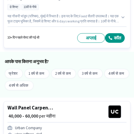
डे शिफ्ट
10वीं से नीचे
यह नौकरी भांडुप (पश्चिम), मुंबई में स्थित है। इस पद के लिए Fixed सैलरी उपलब्ध है। यह एक
फुल टाइम भूमिका है, जिसमें डे शिफ्ट और 6 days working प्रति सप्ताह है। 10वीं से नीचे
योग्यता वाले उम्मीदवार इस भूमिका के लिए उपयुक्त हैं। यह भूमिका 0 - 6 वर्षो वर्ष के अनुभव
वाले के लिए खुली है, मासिक वेतन ₹60000 रहेगा। Urban Company सिक्युरिटी गार्ड श्रेणी
में Wall Panel Carpenter पद के लिए सक्रिय रूप से हायर कर रहा है।
अप्लाई
कॉल
10+ दिन पहले पोस्ट की गई थी
आपके पास कितना अनुभव है?
फ्रेशर
1 वर्ष से कम
2 वर्ष से कम
3 वर्ष से कम
4 वर्ष से कम
4 वर्ष से अधिक
Wall Panel Carpenter
₹ 40,000 - 60,000
per महीना
Urban Company