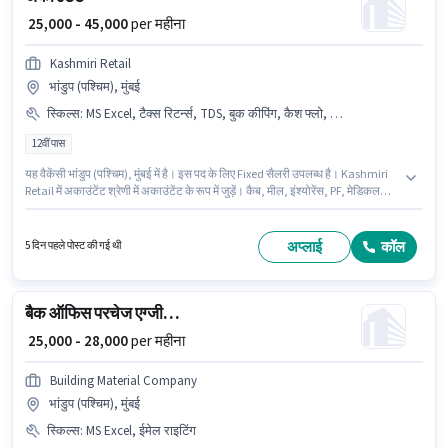
₹ 25,000 - 45,000
per महीना
Kashmiri Retail
भांडुप (पश्चिम), मुंबई
स्किल्स
:
MS Excel, टैक्स रिटर्न्स, TDS, बुक कीपिंग, कैश फ्लो, GST, Tally, टैक्सेशन - VAT & सेल्स टैक्स, बैलेंस शीट, ऑडिट
12वीं पास
यह वैकेंसी भांडुप (पश्चिम), मुंबई में है। इस पद के लिए Fixed सैलरी उपलब्ध है। Kashmiri
Retail में अकाउंटेंट श्रेणी में अकाउंटेंट के रूप में जुड़ें। कैब, मील, इंश्योरेंस, PF, मेडिकल
बेनिफिट्स पद और कंपनी की नीतियों के अनुसार दिए जा सकते हैं। यह भूमिका 0 - 6 महीने वर्ष
के अनुभव वाले के लिए खुली है, मासिक वेतन ₹45000 रहेगा। इस भूमिका के लिए आवेदक के
पास ऑडिट, बैलेंस शीट, बुक कीपिंग, कैश फ्लो, GST, MS Excel, Tally, टैक्स रिटर्न्स,
अप्लाई
कॉल
5 दिन पहले पोस्ट की गई थी
टैक्सेशन - VAT & सेल्स टैक्स, TDS जैसी स्किल्स होनी चाहिए।
बैक ऑफिस परचेज एग्जीक्यूटिव
₹ 25,000 - 28,000
per महीना
Building Material Company
भांडुप (पश्चिम), मुंबई
स्किल्स
:
MS Excel, ईमेल राइटिंग