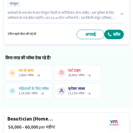
ग्रेजुएट
आवेदकों के पास कम से कम ग्रेजुएट डिग्री या सर्टिफिकेट होना चाहिए। इस भूमिका के लिए
उम्मीदवार के पास ईमेल राइटिंग, MS Excel होना अनिवार्य है। यह वैकेंसी भांडुप (पश्चिम),
मुंबई में है। इस भूमिका के साथ अतिरिक्त लाभ जैसे इंश्योरेंस, PF, मेडिकल बेनिफिट्स भी
मिलेंगे। यह भूमिका 1 - 4 वर्षो वर्ष के अनुभव वाले के लिए खुली है, मासिक वेतन ₹28000 रहेगा।
इस भूमिका में Fixed वेतन संरचना मिलती है।
अप्लाई
कॉल
3 दिन पहले पोस्ट की गई थी
किस तरह की जॉब्स देख रहे हैं?
घर से काम
पार्ट टाइम
2,464
+
जॉब्स
24,943
+
जॉब्स
महिलाओं के लिए जॉब्स
फ्रेशर जाब्स
1,14,930
+
जॉब्स
15,133
+
जॉब्स
Beautician (Home Services)
₹ 50,000 - 60,000
per महीना