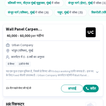
वल्मिकी नगर, सेंट्रल मुंबई सुबुरबस
,
मुंबई
में जॉब्स
कंजुर मार्ग (ईस्ट)
,
मुंबई
में जॉब्स (31
कंजुर मार्ग (पश्चिम)
,
मुंबई
में जॉब्स (26)
नाहूर
,
मुंबई
में जॉब्स (35)
विकरोली (पश्
Wall Panel Carpenter
₹ 40,000 - 60,000
per महीना
Urban Company
भांडुप (पश्चिम), मुंबई
कारपेंटर में 0 - 6 वर्षो का अनुभव
डे शिफ्ट
10वीं से नीचे
यह एक फुल टाइम भूमिका है, जिसमें डे शिफ्ट और 6 days working प्रति सप्ताह है। इस पद
के लिए Fixed सैलरी उपलब्ध है। Urban Company कारपेंटर श्रेणी में Wall Panel
Carpenter पद के लिए सक्रिय रूप से हायर कर रहा है। यह नौकरी भांडुप (पश्चिम), मुंबई में
स्थित है। यह पद 0 - 6 वर्षो वर्ष के अनुभव वाले के लिए उपयुक्त है। आप प्रति माह ₹60000 तक
कमा सकते हैं। इस नौकरी के लिए 10वीं से नीचे योग्यता वाले उम्मीदवार आवेदन कर सकते हैं।
अप्लाई
कॉल
10+ दिन पहले पोस्ट की गई थी
HR रिकरूटर