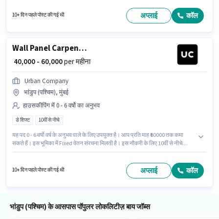
अनुभव वाले के लिए उपयुक्त है। आप प्रति माह ₹60000 तक कमा सकते हैं। Urban
Company में लेबर, हेल्पर श्रेणी में Wall Panel Carpenter के रूप में जुड़ें।
अप्लाई
कॉल
10+ दिन पहले पोस्ट की गई थी
Wall Panel Carpenter
₹ 40,000 - 60,000
per महीना
Urban Company
भांडुप (पश्चिम), मुंबई
हाउसकीपिंग में 0 - 6 वर्षो का अनुभव
डे शिफ्ट
10वीं से नीचे
यह पद 0 - 6 वर्षो वर्ष के अनुभव वाले के लिए उपयुक्त है। आप प्रति माह ₹60000 तक कमा
सकते हैं। इस भूमिका में Fixed वेतन संरचना मिलती है। इस नौकरी के लिए 10वीं से नीचे
योग्यता वाले उम्मीदवार आवेदन कर सकते हैं। यह वैकेंसी भांडुप (पश्चिम), मुंबई में है। यह एक
फुल टाइम भूमिका है, जिसमें डे शिफ्ट और 6 days working प्रति सप्ताह है। Urban
Company में हाउसकीपिंग श्रेणी में Wall Panel Carpenter के रूप में जुड़ें।
अप्लाई
कॉल
10+ दिन पहले पोस्ट की गई थी
भांडुप (पश्चिम) के आसपास पॉपुलर लोकलिटीज़ बाय जॉब्स