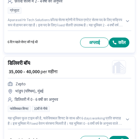
फ़ील्ड सेल्स में 2 - 4 वर्षो का अनुभव
ग्रेजुएट
Aparasol Hr Tech Solutions फ़ील्ड सेल्स श्रेणी में रियल एस्टेट सेल्स पद के लिए सक्रिय
रूप से हायर कर रहा है। इस पद के लिए Fixed सैलरी उपलब्ध है। यह भूमिका 2 - 4 वर्षो वर्ष के
अनुभव वाले के लिए खुली है, मासिक वेतन ₹50000 रहेगा। यह नौकरी भांडुप (पश्चिम), मुंबई में
स्थित है। इस पद के लिए उम्मीदवार के पास ग्रेजुएट डिग्री/सर्टिफिकेट होना अनिवार्य है।
अप्लाई
कॉल
6 दिन पहले पोस्ट की गई थी
डिलिवरी बॉय
₹ 35,000 - 40,000
per महीना
Zepto
भांडुप (पश्चिम), मुंबई
डिलिवरी में 0 - 6 वर्षो का अनुभव
फ्लेक्सिबल शिफ्ट
10वीं से नीचे
यह भूमिका फुल टाइम की है, फ्लेक्सिबल शिफ्ट के साथ और 6 days working प्रति सप्ताह
है। इस भूमिका में Fixed वेतन संरचना मिलती है। यह भूमिका 0 - 6 वर्षो वर्ष के अनुभव वाले के
लिए खुली है, मासिक वेतन ₹40000 रहेगा। इस नौकरी के लिए 10वीं से नीचे योग्यता वाले
उम्मीदवार आवेदन कर सकते हैं। यह वैकेंसी भांडुप (पश्चिम), मुंबई में है। Zepto में डिलिवरी