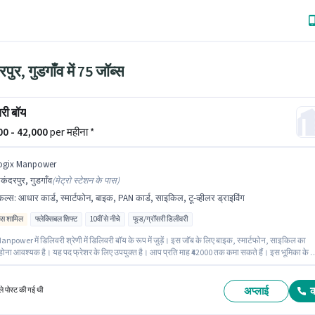
पुर, गुडगाँव में 75 जॉब्स
री बॉय
000 - 42,000
per महीना *
ogix Manpower
कंदरपुर, गुडगाँव
(
मेट्रो स्टेशन के पास
)
किल्स
:
आधार कार्ड, स्मार्टफोन, बाइक, PAN कार्ड, साइकिल, टू-व्हीलर ड्राइविंग
िव्स शामिल
फ्लेक्सिबल शिफ्ट
10वीं से नीचे
फूड/ग्रॉसरी डिलीवरी
npower में डिलिवरी श्रेणी में डिलिवरी बॉय के रूप में जुड़ें। इस जॉब के लिए बाइक, स्मार्टफोन, साइकिल का
होना आवश्यक है। यह पद फ्रेशर के लिए उपयुक्त है। आप प्रति माह ₹42000 तक कमा सकते हैं। इस भूमिका के ल
 पास टू-व्हीलर ड्राइविंग जैसी स्किल्स होनी चाहिए। यह नौकरी सिकंदरपुर, गुडगाँव में स्थित है। इस भूमिका के
िक्त लाभ जैसे इंश्योरेंस, मेडिकल बेनिफिट्स भी मिलेंगे।
अप्लाई
े पोस्ट की गई थी