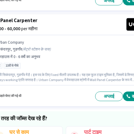
अप्लाई
हले पोस्ट की गई थी
 Panel Carpenter
000 - 60,000
per महीना
rban Company
कंदरपुर, गुडगाँव
(
मेट्रो स्टेशन के पास
)
रहाउस में 0 - 6 वर्षो का अनुभव
ट
10वीं से नीचे
सी सिकंदरपुर, गुडगाँव में है। इस पद के लिए Fixed सैलरी उपलब्ध है। यह एक फुल टाइम भूमिका है, जिसमें डे शिफ्
ys working प्रति सप्ताह है। Urban Company में वेयरहाउस श्रेणी में Wall Panel Carpenter के रूप में
यह भूमिका 0 - 6 वर्षो वर्ष के अनुभव वाले के लिए खुली है, मासिक वेतन ₹60000 रहेगा। इस नौकरी के लिए 10वीं से नीच
वाले उम्मीदवार आवेदन कर सकते हैं।
अप्लाई
हले पोस्ट की गई थी
तरह की जॉब्स देख रहे हैं?
घर से काम
पार्ट टाइम