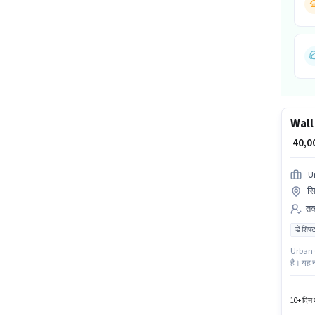
Wall
₹ 40,
U
सि
तक
डे शिफ्
Urban C
है। यह न
₹60000 त
है, जिसम
10+ दिन प