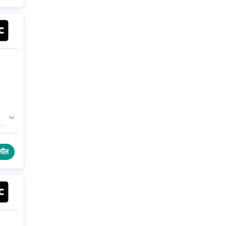
,
िए
कॉल