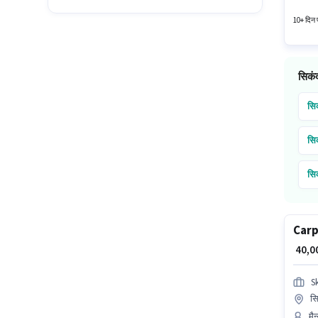
+ Incen
10+ दिन प
सिकंद
सि
सि
सि
सि
Carp
सि
₹ 40,
S
सि
मैन