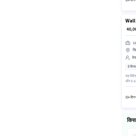
10+ दिन प
Wall
₹ 40,
U
सि
वेय
डे शिफ्
यह वैकें
और 6 da
जुड़ें। 
योग्यता 
10+ दिन प
किस 