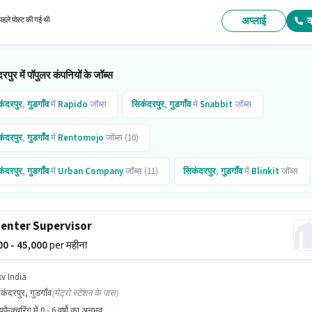
tives सैलरी उपलब्ध है।
अप्लाई
हले पोस्ट की गई थी
रपुर में पॉपुलर कंपनियों के जॉब्स
कंदरपुर
,
गुडगाँव
में
Rapido
जॉब्स
सिकंदरपुर
,
गुडगाँव
में
Snabbit
जॉब्स
कंदरपुर
,
गुडगाँव
में
Rentomojo
जॉब्स (10)
कंदरपुर
,
गुडगाँव
में
Urban Company
जॉब्स (11)
सिकंदरपुर
,
गुडगाँव
में
Blinkit
जॉब्स
कंदरपुर
,
गुडगाँव
में
Chefkart
जॉब्स
सिकंदरपुर
,
गुडगाँव
में
City Mall
जॉब्स
enter Supervisor
कंदरपुर
,
गुडगाँव
में
Everest Fleet
जॉब्स
000 - 45,000
per महीना
kv India
कंदरपुर, गुडगाँव
(
मेट्रो स्टेशन के पास
)
्युफैक्चरिंग में 0 - 6 वर्षो का अनुभव