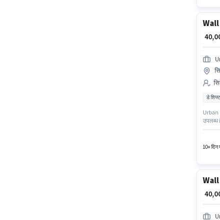
Wall
₹ 40,
U
सि
सिक
डे शिफ्
Urban Co
उपलब्ध 
गुडगाँव 
10वीं से
10+ दिन प
Wall
₹ 40,
U