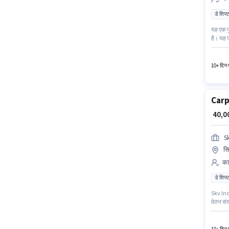
डे शिफ्
यह एक फ
है। यह प
10वीं से
मैन्युफै
10+ दिन प
Carp
₹ 40,
S
सि
कार
डे शिफ्
Skv Indi
वेतन संर
आप प्रति
टाइम भूम