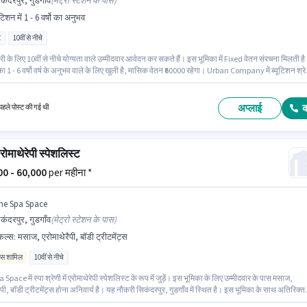
कंदरपुर, गुडगाँव
(
मेट्रो स्टेशन के पास
)
ूटिशन में 1 - 6 वर्षो का अनुभव
ट
10वीं से नीचे
 के लिए 10वीं से नीचे योग्यता वाले उम्मीदवार आवेदन कर सकते हैं। इस भूमिका में Fixed वेतन संरचना मिलती ह
ा 1 - 6 वर्षो वर्ष के अनुभव वाले के लिए खुली है, मासिक वेतन ₹60000 रहेगा। Urban Company में ब्यूटिशन श्रे
utician (Home Services) के रूप में जुड़ें। यह एक फुल टाइम भूमिका है, जिसमें डे शिफ्ट और 6 days workin
्ताह है। यह नौकरी सिकंदरपुर, गुडगाँव में स्थित है।
अप्लाई
हले पोस्ट की गई थी
रोमाथेरेपी स्पेशलिस्ट
000 - 60,000
per महीना *
he Spa Space
कंदरपुर, गुडगाँव
(
मेट्रो स्टेशन के पास
)
किल्स
:
मसाज, एरोमाथेरैपी, बॉडी ट्रीटमेंट्स
िव्स शामिल
10वीं से नीचे
Space में स्पा श्रेणी में एरोमाथेरेपी स्पेशलिस्ट के रूप में जुड़ें। इस भूमिका के लिए उम्मीदवार के पास मसाज,
ैपी, बॉडी ट्रीटमेंट्स होना अनिवार्य है। यह नौकरी सिकंदरपुर, गुडगाँव में स्थित है। इस भूमिका के साथ अतिरिक्त
 अकॉमोडेशन भी मिलेंगे। 10वीं से नीचे योग्यता वाले उम्मीदवार इस भूमिका के लिए उपयुक्त हैं। इस पद के लिए Fi