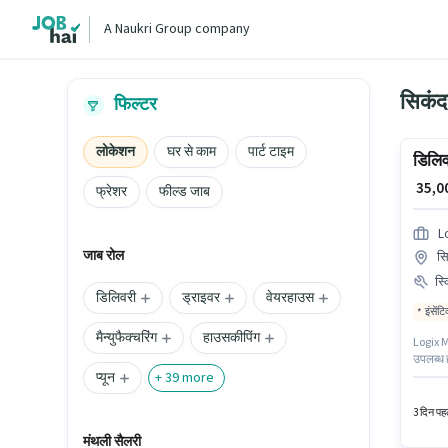
A Naukri Group company
सिकंदर
फिल्टर
लोकेशन
घर से काम
पार्ट टाइम
डिलिव
₹ 35,
फ्रेशर
फील्ड जाब
L
जाब रोल
सि
स्
डिलिवरी
ड्राइवर
वेयरहाउस
इंसेंट
मैन्युफैक्चरिंग
हाउसकीपिंग
Logix Ma
उपलब्ध 
प्यून
आवेदक के
+
39
more
साथ अतिर
3 दिन पहल
मंथली सैलरी