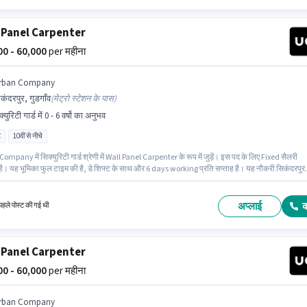
 Panel Carpenter
000 - 60,000
per महीना
rban Company
कंदरपुर, गुडगाँव
(
मेट्रो स्टेशन के पास
)
्युरिटी गार्ड में 0 - 6 वर्षो का अनुभव
ट
10वीं से नीचे
mpany में सिक्युरिटी गार्ड श्रेणी में Wall Panel Carpenter के रूप में जुड़ें। इस पद के लिए Fixed सैलरी
है। यह भूमिका फुल टाइम की है, डे शिफ्ट के साथ और 6 days working प्रति सप्ताह है। यह नौकरी सिकंदरपुर
में स्थित है। यह भूमिका 0 - 6 वर्षो वर्ष के अनुभव वाले के लिए खुली है, मासिक वेतन ₹60000 रहेगा। इस नौकरी के ल
 नीचे योग्यता वाले उम्मीदवार आवेदन कर सकते हैं।
अप्लाई
हले पोस्ट की गई थी
 Panel Carpenter
000 - 60,000
per महीना
rban Company