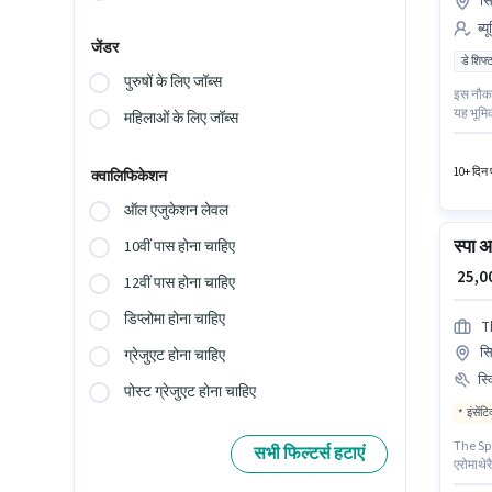
सि
ब्य
जेंडर
डे शिफ्
पुरुषों के लिए जॉब्स
इस नौकरी
यह भूमिक
महिलाओं के लिए जॉब्स
में Bea
प्रति सप
10+ दिन प
क्वालिफिकेशन
ऑल एजुकेशन लेवल
स्पा अ
10वीं पास होना चाहिए
₹ 25,
12वीं पास होना चाहिए
डिप्लोमा होना चाहिए
T
सि
ग्रेजुएट होना चाहिए
स्
पोस्ट ग्रेजुएट होना चाहिए
इंसेंट
The Spa 
सभी फिल्टर्स हटाएं
एरोमाथेर
लाभ जैसे