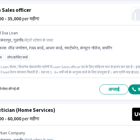
 Sales officer
000 - 35,000
per महीना
ll Dsa Loan
कंदरपुर, गुडगाँव
(
मेट्रो स्टेशन के पास
)
किल्स
:
लीड जनरेशन, PAN कार्ड, आधार कार्ड, स्मार्टफोन, कंप्यूटर नॉलेज, वायरिंग
ास
लोन/क्रेडिट कार्ड
Loan सेल्स / बिज़नेस डेवलपमेंट श्रेणी में Loan Sales officer पद के लिए सक्रिय रूप से हायर कर रहा है। इस
ें Fixed वेतन संरचना मिलती है। यह पद 1 - 6+ वर्षो वर्ष के अनुभव वाले के लिए उपयुक्त है। आप प्रति माह ₹3500
सकते हैं। इस भूमिका के लिए आवेदक के पास कंप्यूटर नॉलेज, लीड जनरेशन, वायरिंग जैसी स्किल्स होनी चाहिए
सी सिकंदरपुर, गुडगाँव में है। इस भूमिका के लिए महत्वपूर्ण दस्तावेज़ PAN कार्ड, आधार कार्ड आवश्यक हैं।
अप्लाई
े पोस्ट की गई थी
tician (Home Services)
000 - 60,000
per महीना
rban Company