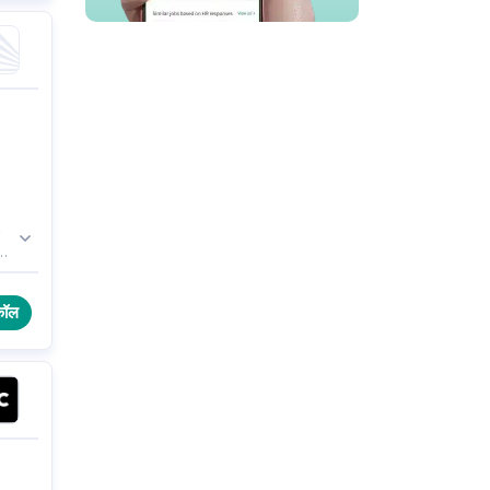
0
।
कॉल