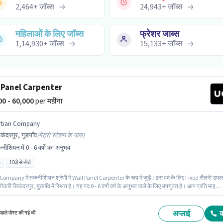
2,464
+
जॉब्स
24,943
+
जॉब्स
महिलाओं के लिए जॉब्स
फ्रेशर जाब्स
1,14,930
+
जॉब्स
15,133
+
जॉब्स
 Panel Carpenter
000 - 60,000
per महीना
rban Company
कंदरपुर, गुडगाँव
(
मेट्रो स्टेशन के पास
)
नीशियन में 0 - 6 वर्षो का अनुभव
ट
10वीं से नीचे
ompany में तकनीशियन श्रेणी में Wall Panel Carpenter के रूप में जुड़ें। इस पद के लिए Fixed सैलरी उपल
ौकरी सिकंदरपुर, गुडगाँव में स्थित है। यह पद 0 - 6 वर्षो वर्ष के अनुभव वाले के लिए उपयुक्त है। आप प्रति माह
क कमा सकते हैं। 10वीं से नीचे योग्यता वाले उम्मीदवार इस भूमिका के लिए उपयुक्त हैं। यह एक फुल टाइम भूमिक
ें डे शिफ्ट और 6 days working प्रति सप्ताह है।
अप्लाई
हले पोस्ट की गई थी