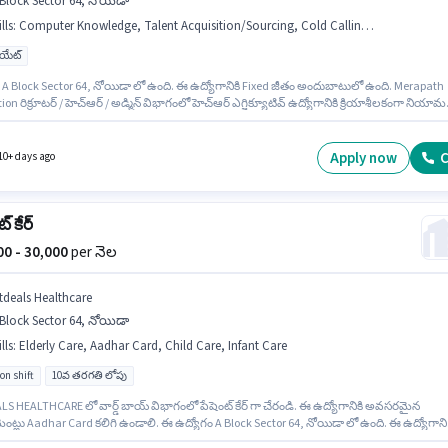
Block Sector 64, నోయిడా
lls
:
Computer Knowledge, Talent Acquisition/Sourcing, Cold Calling, HRMS
యుయేట్
 A Block Sector 64, నోయిడా లో ఉంది. ఈ ఉద్యోగానికి Fixed జీతం అందుబాటులో ఉంది. Merapath
on రిక్రూటర్ / హెచ్ఆర్ / అడ్మిన్ విభాగంలో హెచ్‌ఆర్ ఎగ్జిక్యూటివ్ ఉద్యోగానికి క్రియాశీలకంగా నియా
ంది. ఈ ఉద్యోగానికి అభ్యర్థి వద్ద Cold Calling, Computer Knowledge, Talent
tion/Sourcing, HRMS ఉండాలి. దరఖాస్తుదారులు కనీసం గ్రాడ్యుయేట్ డిగ్రీ లేదా సర్టిఫికెట్ కలిగి
. ఈ ఉద్యోగం 3 - 6+ ఏళ్లు సంవత్సరాల అనుభవం ఉన్న వారికి కోసం, నెల జీతం ₹30000 ఉంటుంది.
Apply now
C
10+ days ago
్ కేర్
000 - 30,000
per నెల
itdeals Healthcare
Block Sector 64, నోయిడా
lls
:
Elderly Care, Aadhar Card, Child Care, Infant Care
on shift
10వ తరగతి లోపు
LS HEALTHCARE లో వార్డ్ బాయ్ విభాగంలో పేషెంట్ కేర్ గా చేరండి. ఈ ఉద్యోగానికి అవసరమైన
ెంట్లు Aadhar Card కలిగి ఉండాలి. ఈ ఉద్యోగం A Block Sector 64, నోయిడా లో ఉంది. ఈ ఉద్యోగానిక
ి వద్ద Child Care, Elderly Care, Infant Care ఉండాలి. ఈ ఉద్యోగం Full Time ప్రాతిపదికపై, Rotatio