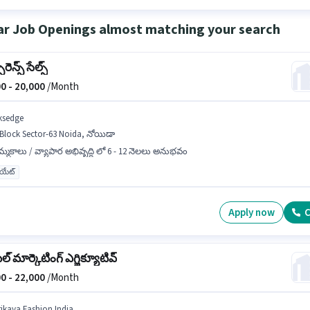
ar Job Openings almost matching your search
ెన్స్ సేల్స్
0 -
20,000
/Month
ksedge
 Block Sector-63 Noida, నోయిడా
్మకాలు / వ్యాపార అభివృద్ధి లో 6 - 12 నెలలు అనుభవం
యుయేట్
Apply now
C
ల్ మార్కెటింగ్ ఎగ్జిక్యూటివ్
0 -
22,000
/Month
rikaya Fashion India