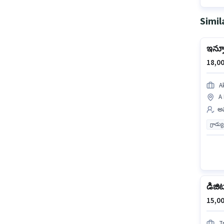
Simil
ఇన్సూర
18,00
A
A
అమ
గ్రాడ్
డిజిట
15,00
T