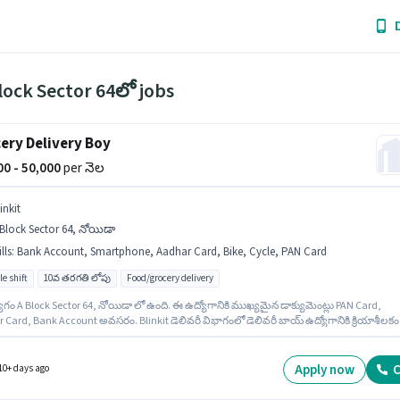
lock Sector 64లో jobs
ery Delivery Boy
000 - 50,000
per నెల
inkit
Block Sector 64, నోయిడా
lls
:
Bank Account, Smartphone, Aadhar Card, Bike, Cycle, PAN Card
le shift
10వ తరగతి లోపు
Food/grocery delivery
ోగం A Block Sector 64, నోయిడా లో ఉంది. ఈ ఉద్యోగానికి ముఖ్యమైన డాక్యుమెంట్లు PAN Card,
 Card, Bank Account అవసరం. Blinkit డెలివరీ విభాగంలో డెలివరీ బాయ్ ఉద్యోగానికి క్రియాశీలకం
ం జరుగుతోంది. ఈ ఉద్యోగానికి దరఖాస్తు చేయాలనుకునే అభ్యర్థి వద్ద Bike, Smartphone, Cycle
 10వ తరగతి లోపు అర్హత ఉన్న అభ్యర్థులు ఈ ఉద్యోగానికి అప్లై చేసుకోవచ్చు. ఈ ఉద్యోగానికి Fixed జ
ాటులో ఉంది.
Apply now
C
10+ days ago