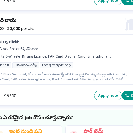
Apply now
C
10+ days ago
.
వరీ బాయ్
000 - 80,000
per నెల
wiggy Blinkit
Block Sector 64, నోయిడా
lls
:
2-Wheeler Driving Licence, PAN Card, Aadhar Card, Smartphone, Two-Wheeler Driving, Bike, Cycle, Bank Account, RC
le shift
10వ తరగతి లోపు
Food/grocery delivery
A Block Sector 64, నోయిడా లో ఉంది. ఈ ఉద్యోగానికి ముఖ్యమైన డాక్యుమెంట్లు PAN Card, RC,
 Card, 2-Wheeler Driving Licence, Bank Account అవసరం. Swiggy Blinkit లో డెలివరీ
ో డెలివరీ బాయ్ గా చేరండి. ఈ ఉద్యోగానికి Fixed జీతం ఇవ్వబడుతుంది. ఈ ఉద్యోగం 0 - 3 ఏళ్లు
రాల అనుభవం ఉన్న వారికి కోసం అనుకూలంగా ఉంటుంది. మీరు నెలకు ₹80000 వరకు సంపాదించవచ్చు
గానికి దరఖాస్తు చేయాలనుకునే అభ్యర్థి వద్ద Bike, Smartphone, Cycle ఉండాలి.
Apply now
C
10+ days ago
ు ఏ రకమైన job కోసం చూస్తున్నారు?
ఇంటి నుండి పని
పార్ట్ టైమ్