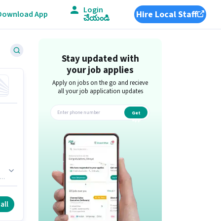
Login
Hire Local Staff
Download App
చేయండి
Stay updated with
your job applies
Apply on jobs on the go and recieve
all your job application updates
Get
app
గా
ీతం
all