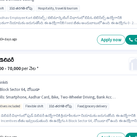
ift
10వ తరగతి లోపు
Hospitality, travel & tourism
hav Employee Kart టెలిసెల్స్ / టెలిమార్కెటింగ్ విభాగంలో బిపిఓ టెలిసేల్స్ ఉద్యోగానికి
శీలకంగా నియామకం జరుగుతోంది. ఈ ఉద్యోగానికి Fixed జీతం అందుబాటులో ఉంది. ఈ ఉద్యోగం 0 - 2
ంవత్సరాల అనుభవం ఉన్న వారికి కోసం, నెల జీతం ₹25000 ఉంటుంది. ఈ ఉద్యోగానికి అర్హత పొందేందుకు
ికి Domestic Calling వంటి నైపుణ్యాలు ఉండాలి. ఈ ఉద్యోగం Full Time ప్రాతిపదికపై, DAY shift
వారానికి 6 days working ఉన్నాయి. ఈ ఖాళీ A Block Sector 64, నోయిడా లో ఉంది.
Apply now
C
10+ days ago
డెలివరీ
000 - 70,000
per నెల *
inkiti
Block Sector 64, నోయిడా
lls
:
Smartphone, Aadhar Card, Bike, Two-Wheeler Driving, Bank Account, Cycle, 2-Wheeler Driving Licence
ntives included
Flexible shift
10వ తరగతి లోపు
Food/grocery delivery
i డెలివరీ విభాగంలో ఫుడ్ డెలివరీ ఉద్యోగానికి క్రియాశీలకంగా నియామకం జరుగుతోంది. ఈ ఉద్యోగానికి
+ Incentives జీతం ఇవ్వబడుతుంది. ఈ ఉద్యోగం A Block Sector 64, నోయిడా లో ఉంది. ఈ ఉద్యోగానిక
ైన డాక్యుమెంట్లు Aadhar Card, 2-Wheeler Driving Licence, Bank Account అవసరం. ఈ
ం 0 - 6 నెలలు సంవత్సరాల అనుభవం ఉన్న వారికి కోసం అనుకూలంగా ఉంటుంది. మీరు నెలకు ₹70000
పాదించవచ్చు. ఈ ఉద్యోగానికి దరఖాస్తు చేయాలనుకునే అభ్యర్థి వద్ద Bike, Smartphone, Cycle