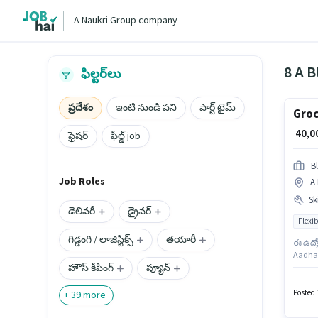
A Naukri Group company
8 A B
ఫిల్టర్‌లు
ప్రదేశం
ఇంటి నుండి పని
పార్ట్ టైమ్
Groc
₹ 40,
ఫ్రెషర్
ఫీల్డ్ job
Bl
Job Roles
A 
Ski
డెలివరీ
డ్రైవర్
Flexib
గిడ్డంగి / లాజిస్టిక్స్
తయారీ
ఈ ఉద్య
Aadhar
హౌస్ కీపింగ్
ప్యూన్
నియామక
ఉండాలి.
అందుబ
Posted 
+
39
more