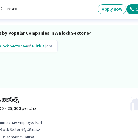
మరియు వారానికి 6 days working ఉన్నాయి. అదనపు Meal, Accomodation లు ఉద్యోగ స్థాయి
కంపెనీ పాలసీలపై ఆధారపడి ఇప్పించబడతాయి.
Apply now
C
10+ days ago
 by Popular Companies in A Block Sector 64
Block Sector 64
లో
Blinkit
jobs
 టెలిసేల్స్
000 - 25,000
per నెల
hrimadhav Employee Kart
Block Sector 64, నోయిడా
lls
:
Domestic Calling