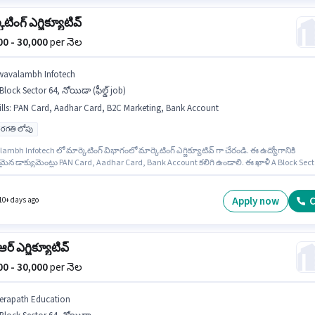
ెటింగ్ ఎగ్జిక్యూటివ్
000 - 30,000
per నెల
wavalambh Infotech
Block Sector 64, నోయిడా (ఫీల్డ్ job)
lls
:
PAN Card, Aadhar Card, B2C Marketing, Bank Account
రగతి లోపు
mbh Infotech లో మార్కెటింగ్ విభాగంలో మార్కెటింగ్ ఎగ్జిక్యూటివ్ గా చేరండి. ఈ ఉద్యోగానికి
న డాక్యుమెంట్లు PAN Card, Aadhar Card, Bank Account కలిగి ఉండాలి. ఈ ఖాళీ A Block Sect
ిడా లో ఉంది. ఈ ఉద్యోగానికి అభ్యర్థి వద్ద B2C Marketing ఉండాలి. ఈ ఉద్యోగానికి 10వ తరగతి లోప
ఉన్న అభ్యర్థులు దరఖాస్తు చేయవచ్చు. ఈ ఉద్యోగానికి Fixed జీతం అందుబాటులో ఉంది.
Apply now
C
10+ days ago
ఆర్ ఎగ్జిక్యూటివ్
000 - 30,000
per నెల
erapath Education