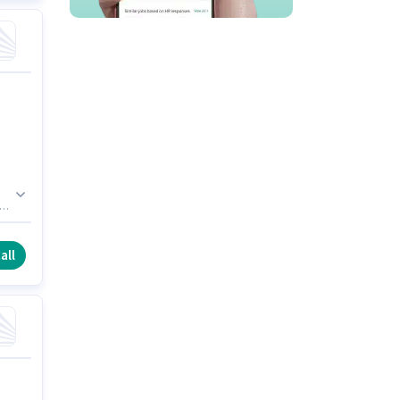
or
ు
all