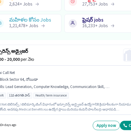
2,624
+
Jobs
27,753
+
Jobs
మహిళల కోసం Jobs
ఫ్రెషర్ jobs
1,21,478
+
Jobs
16,233
+
Jobs
రెన్స్ అడ్వైజర్
000 - 20,000
per నెల
i Call Net
Block Sector 64, నోయిడా
lls
:
Lead Generation, Computer Knowledge, Communication Skill, Domestic Calling, Wiring, Outbound/Cold Calling, MS Excel
ift
12వ తరగతి పాస్
Health/ term insurance
l Net టెలిసెల్స్ / టెలిమార్కెటింగ్ విభాగంలో ఇన్సూరెన్స్ అడ్వైజర్ ఉద్యోగానికి క్రియాశీలకంగా నియా
ోంది. అదనపు Medical Benefits లు ఉద్యోగ స్థాయి మరియు కంపెనీ పాలసీలపై ఆధారపడి
చబడతాయి. ఇది Full Time ఉద్యోగం, ఇందులో DAY shift మరియు వారానికి 6 days working ఉంటాయ
ోగానికి అర్హత పొందేందుకు అభ్యర్థికి Computer Knowledge, Domestic Calling, Lead Generatio
el, Outbound/Cold Calling, Wiring, Communication Skill వంటి నైపుణ్యాలు ఉండాలి. ఈ
Apply now
C
10+ days ago
ం A Block Sector 64, నోయిడా లో ఉంది. ఈ ఉద్యోగానికి Fixed జీతం ఇవ్వబడుతుంది.