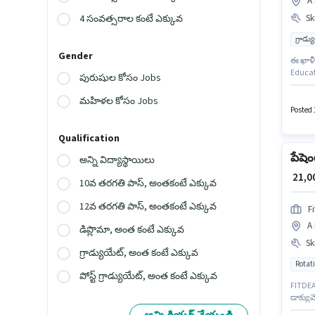
A 
Ski
4 సంవత్సరాల కంటే ఎక్కువ
గ్రాడ్
Gender
ఈ ఖాళీ
Educati
పురుషుల కోసం Jobs
జరుగుతో
Acquisi
మహిళల కోసం Jobs
ఉండాలి
Posted 
Qualification
పేషెంట
అన్ని విద్యాస్థాయిలు
₹ 21,
10వ తరగతి పాస్, అంతకంటే ఎక్కువ
12వ తరగతి పాస్, అంతకంటే ఎక్కువ
F
A 
డిప్లొమా, అంత కంటే ఎక్కువ
Ski
గ్రాడ్యుయేట్, అంత కంటే ఎక్కువ
Rotati
పోస్ట్ గ్రాడ్యుయేట్, అంత కంటే ఎక్కువ
FITDEA
డాక్యుమ
అభ్యర్థ