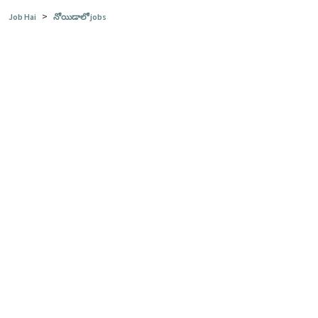
>
Job Hai
నోయిడాలో jobs