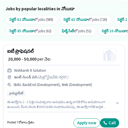
Jobs by popular localities in నోయిడా
సెక్టర్ 62 నోయిడా
లో jobs (989)
సెక్టర్ 63 నోయిడా
లో jobs (720)
సెక్టర్
సెక్టర్ 85 నోయిడా
లో jobs (62)
ఫిల్మ్ సిటీ
లో jobs (51)
సెక్టర్ 10 నోయిడా
ల
ఐటీ ప్రొఫెషనల్
₹ 20,000 - 50,000
per నెల
Nishkarsh It Solution
ఇంటి నుండి పని
(
మెట్రో స్టేషన్‌కు దగ్గర',
)
Skills
:
BackEnd (Development), Web (Development)
గ్రాడ్యుయేట్
ఈ ఉద్యోగం 2 - 3 ఏళ్లు సంవత్సరాల అనుభవం ఉన్న వారికి కోసం అనుకూలంగా
ఉంటుంది. మీరు నెలకు ₹50000 వరకు సంపాదించవచ్చు. ఈ ఉద్యోగానికి అర్హత
పొందేందుకు అభ్యర్థికి Web (Development), BackEnd (Development) వంటి
నైపుణ్యాలు ఉండాలి. ఈ ఉద్యోగం సెక్టర్ 2 నోయిడా, నోయిడా లో ఉంది. ఈ ఉద్యోగానికి
Fixed జీతం ఇవ్వబడుతుంది. ఈ ఉద్యోగానికి అభ్యర్థులు తప్పనిసరిగా గ్రాడ్యుయేట్
Apply now
Call
Posted 7 రోజులు క్రితం
డిగ్రీ/సర్టిఫికెట్ కలిగి ఉండాలి. Nishkarsh It Solution ఐటి / సాఫ్ట్వేర్ / డేటా విశ్లేషక