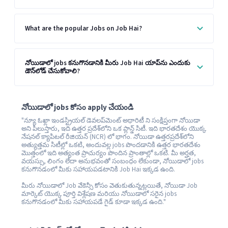
What are the popular Jobs on Job Hai?
నోయిడాలో jobs కనుగొనడానికి మీరు Job Hai యాప్‌ను ఎందుకు
డౌన్‌లోడ్ చేసుకోవాలి?
నోయిడాలో jobs కోసం apply చేయండి
"న్యూ ఓఖ్లా ఇండస్ట్రియల్ డెవలప్‌మెంట్ అథారిటీ ని సంక్షిప్తంగా నోయిడా
అని పిలుస్తారు, ఇది ఉత్తర ప్రదేశ్‌లోని ఒక ప్లాన్డ్ సిటీ. ఇది భారతదేశం యొక్క
నేషనల్ క్యాపిటల్ రీజియన్ (NCR) లో భాగం. నోయిడా ఉత్తరప్రదేశ్‌లోని
అత్యుత్తమ సిటీల్లో ఒకటి, అందువల్ల jobs పొందడానికి ఉత్తర భారతదేశం
మొత్తంలో ఇది అత్యంత ప్రాచుర్యం పొందిన ప్రాంతాల్లో ఒకటి. మీ అర్హత,
వయస్సు, లింగం లేదా అనుభవంతో సంబంధం లేకుండా, నోయిడాలో jobs
కనుగొనడంలో మీకు సహాయపడటానికి Job Hai ఇక్కడ ఉంది.
మీరు నోయిడాలో Job వేకెన్సీ కోసం వెతుకుతున్నట్లయితే, నోయిడా Job
మార్కెట్ యొక్క పూర్తి విశ్లేషణ మరియు నోయిడాలో సరైన jobs
కనుగొనడంలో మీకు సహాయపడే గైడ్ కూడా ఇక్కడ ఉంది."