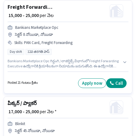
Freight Forwarding Executive
₹ 15,000 - 25,000
per నెల
Bankians Marketplace Opc
సెక్టర్ 8 నోయిడా, నోయిడా
Skills
:
PAN Card, Freight Forwarding
Day shift
12వ తరగతి పాస్
Bankians Marketplace Opc గిడ్డంగి / లాజిస్టిక్స్ విభాగంలో Freight Forwarding
Executive ఉద్యోగానికి క్రియాశీలకంగా నియామకం జరుగుతోంది. ఈ ఉద్యోగానికి
అభ్యర్థి వద్ద Freight Forwarding ఉండాలి. ఈ ఉద్యోగం సెక్టర్ 8 నోయిడా, నోయిడా
లో ఉంది. ఈ ఉద్యోగానికి Fixed జీతం ఇవ్వబడుతుంది. దరఖాస్తుదారులు కనీసం 12వ
తరగతి పాస్ డిగ్రీ లేదా సర్టిఫికెట్ కలిగి ఉండాలి. ఈ ఉద్యోగానికి ముఖ్యమైన
Apply now
Call
Posted 21 గంటలు క్రితం
డాక్యుమెంట్లు PAN Card అవసరం.
పిక్కర్ / ప్యాకర్
₹ 17,000 - 25,000
per నెల *
Blinkit
సెక్టర్ 45 నోయిడా, నోయిడా