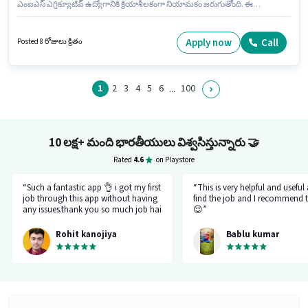
ఎంఐఎస్ ఎగ్జిక్యూటివ్ ఉద్యోగానికి క్రియాశీలకంగా నియామకం జరుగుతోంది. ఈ
ఉద్యోగానికి Fixed జీతం అందుబాటులో ఉంది. ఈ ఉద్యోగం J Block Sector-41
Noida, నోయిడా లో ఉంది. ఈ ఉద్యోగానికి అభ్యర్థి వద్ద SQL, Excel / Advanced
Excel, Power BI / Tableau, Communication ఉండాలి. దరఖాస్తుదారులు కనీసం
Apply now
Call
Posted 8 రోజులు క్రితం
గ్రాడ్యుయేట్ డిగ్రీ లేదా సర్టిఫికెట్ కలిగి ఉండాలి. ఈ ఉద్యోగం 5 - 6 ఏళ్లు సంవత్సరాల
అనుభవం ఉన్న వారికి కోసం అనుకూలంగా ఉంటుంది. మీరు నెలకు ₹30000 వరకు
సంపాదించవచ్చు.
1
2
3
4
5
6
100
...
10 లక్ష+ మంది భారతీయులు విశ్వసిస్తున్నారు
🤝
Rated
4.6
on Playstore
“Such a fantastic app 👌 i got my first
“This is very helpful and useful
job through this app without having
find the job and I recommend t
any issues.thank you so much job hai
😌”
team.please just be like this only
don't be changed in feature.I like
Rohit kanojiya
Bablu kumar
your job that you all are doing very
great and not allowing fake and
fraud recruiter.”