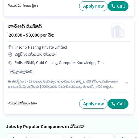
Knowledge, Query Resolution వంటి నైపుణ్యాలు ఉండాలి. ఈ ఖాళీ సెక్టర్ 63
Apply now
Call
Posted 21 గంటలు క్రితం
నోయిడా, నోయిడా లో ఉంది. ఈ ఉద్యోగానికి Fixed జీతం ఇవ్వబడుతుంది.
హెచ్‌ఆర్ మేనేజర్
₹ 20,000 - 50,000
per నెల
Insono Hearing Private Limtied
సెక్టర్ 20 నోయిడా, నోయిడా
Skills
:
HRMS, Cold Calling, Computer Knowledge, Talent Acquisition/Sourcing, Payroll Management
పోస్ట్ గ్రాడ్యుయేట్
ఈ ఉద్యోగం 6 - 12 నెలలు సంవత్సరాల అనుభవం ఉన్న వారికి కోసం అనుకూలంగా
ఉంటుంది. మీరు నెలకు ₹50000 వరకు సంపాదించవచ్చు. ఈ ఉద్యోగానికి అర్హత
పొందేందుకు అభ్యర్థికి Cold Calling, Computer Knowledge, Payroll
Management, Talent Acquisition/Sourcing, HRMS వంటి నైపుణ్యాలు
ఉండాలి. Insono Hearing Private Limtied రిక్రూటర్ / హెచ్ఆర్ / అడ్మిన్ విభాగంలో
Apply now
Call
Posted 2 రోజులు క్రితం
హెచ్‌ఆర్ మేనేజర్ ఉద్యోగానికి క్రియాశీలకంగా నియామకం జరుగుతోంది. ఈ
ఉద్యోగానికి Fixed జీతం ఇవ్వబడుతుంది. ఈ ఖాళీ సెక్టర్ 20 నోయిడా, నోయిడా లో
ఉంది. ఈ ఉద్యోగానికి అభ్యర్థులు తప్పనిసరిగా పోస్ట్ గ్రాడ్యుయేట్ డిగ్రీ/సర్టిఫికెట్ కలిగి
ఉండాలి.
Jobs by Popular Companies in నోయిడా