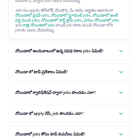
ఎంచుకొని, వేర్వేరు jobs apply చేయవచ్చు.
Job Hai appను డౌన్‌లోడ్ చేసుకొని, మీ skills, అర్హతల ఆధారంగా
నోయిడాలో ఫ్రెషర్ jobs
,
నోయిడాలో స్టూడెంట్ jobs
,
నోయిడాలో ఇంటి
వద్ద నుంచి jobs
,
నోయిడాలో పార్ట్ టైమ్ jobs
,
పగలు నోయిడాలో jobs
and
రాత్రి నోయిడాలో jobs
లాంటి job రకాల నుండి నోయిడా లోని
jobsకు apply చేయవచ్చు.
నోయిడాలో అందుబాటులో ఉన్న వివిధ రకాల jobs ఏమిటి?
నోయిడా లో టాప్ ప్రదేశాలు ఏమిటి?
నోయిడాలో క్వాలిఫికేషన్ ద్వారా jobs పొందడం ఎలా?
నోయిడా లో apply చేసి, job పొందడం ఎలా?
నోయిడాలో jobs కోసం టాప్ కంపెనీలు ఏమిటి?