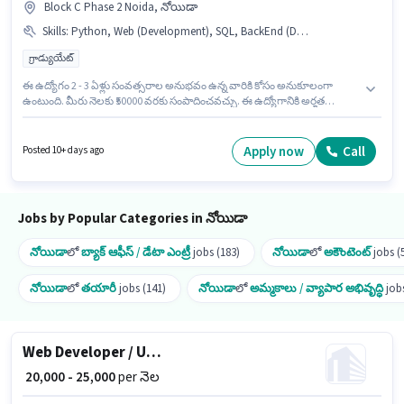
Block C Phase 2 Noida, నోయిడా
Skills
:
Python, Web (Development), SQL, BackEnd (Development)
గ్రాడ్యుయేట్
ఈ ఉద్యోగం 2 - 3 ఏళ్లు సంవత్సరాల అనుభవం ఉన్న వారికి కోసం అనుకూలంగా
ఉంటుంది. మీరు నెలకు ₹50000 వరకు సంపాదించవచ్చు. ఈ ఉద్యోగానికి అర్హత
పొందేందుకు అభ్యర్థికి SQL, Python, Web (Development), BackEnd
(Development) వంటి నైపుణ్యాలు ఉండాలి. దరఖాస్తుదారులు కనీసం గ్రాడ్యుయేట్
డిగ్రీ లేదా సర్టిఫికెట్ కలిగి ఉండాలి. ఈ ఉద్యోగానికి Fixed జీతం అందుబాటులో ఉంది.
Apply now
Call
Posted 10+ days ago
ఈ ఉద్యోగం Block C Phase 2 Noida, నోయిడా లో ఉంది. Inkarno Technologies
ఐటి / సాఫ్ట్వేర్ / డేటా విశ్లేషక విభాగంలో Software Developer / Application
Developer ఉద్యోగానికి క్రియాశీలకంగా నియామకం జరుగుతోంది.
Jobs by Popular Categories in నోయిడా
నోయిడా
లో
బ్యాక్ ఆఫీస్ / డేటా ఎంట్రీ
jobs (183)
నోయిడా
లో
అకౌంటెంట్
jobs (
నోయిడా
లో
తయారీ
jobs (141)
నోయిడా
లో
అమ్మకాలు / వ్యాపార అభివృద్ధి
jobs
Web Developer / UI-UX Designer
₹ 20,000 - 25,000
per నెల