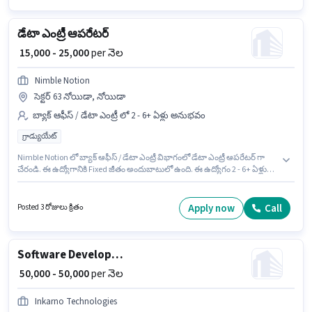
విభాగంలో ఐటీ ప్రొఫెషనల్ ఉద్యోగానికి క్రియాశీలకంగా నియామకం జరుగుతోంది.
డేటా ఎంట్రీ ఆపరేటర్
₹ 15,000 - 25,000
per నెల
Nimble Notion
సెక్టర్ 63 నోయిడా, నోయిడా
బ్యాక్ ఆఫీస్ / డేటా ఎంట్రీ లో 2 - 6+ ఏళ్లు అనుభవం
గ్రాడ్యుయేట్
Nimble Notion లో బ్యాక్ ఆఫీస్ / డేటా ఎంట్రీ విభాగంలో డేటా ఎంట్రీ ఆపరేటర్ గా
చేరండి. ఈ ఉద్యోగానికి Fixed జీతం అందుబాటులో ఉంది. ఈ ఉద్యోగం 2 - 6+ ఏళ్లు
సంవత్సరాల అనుభవం ఉన్న వారికి కోసం అనుకూలంగా ఉంటుంది. మీరు నెలకు
₹25000 వరకు సంపాదించవచ్చు. ఈ ఉద్యోగం సెక్టర్ 63 నోయిడా, నోయిడా లో ఉంది.
దరఖాస్తుదారులు కనీసం గ్రాడ్యుయేట్ డిగ్రీ లేదా సర్టిఫికెట్ కలిగి ఉండాలి.
Apply now
Call
Posted 3 రోజులు క్రితం
Software Developer / Application Developer
₹ 50,000 - 50,000
per నెల
Inkarno Technologies