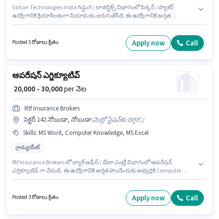
Vahan Technologies India గిడ్డంగి / లాజిస్టిక్స్ విభాగంలో పిక్కర్ / ప్యాకర్
ఉద్యోగానికి క్రియాశీలకంగా నియామకం జరుగుతోంది. ఈ ఉద్యోగానికి అర్హత
పొందేందుకు అభ్యర్థికి Inventory Control, Order Picking, Packaging and
Sorting వంటి నైపుణ్యాలు ఉండాలి. ఈ ఉద్యోగం B Block Sector-71 Noida,
నోయిడా లో ఉంది. ఈ ఉద్యోగానికి Fixed జీతం ఇవ్వబడుతుంది. ఈ ఉద్యోగం 0 - 3
Apply now
Call
Posted 5 రోజులు క్రితం
ఏళ్లు సంవత్సరాల అనుభవం ఉన్న వారికి కోసం అనుకూలంగా ఉంటుంది. మీరు నెలకు
₹40000 వరకు సంపాదించవచ్చు. ఈ ఉద్యోగానికి 10వ తరగతి లోపు అర్హత ఉన్న
అభ్యర్థులు దరఖాస్తు చేయవచ్చు.
ఆపరేషన్ ఎగ్జిక్యూటివ్
₹ 20,000 - 30,000
per నెల
Rtf Insurance Brokers
సెక్టర్ 142 నోయిడా, నోయిడా
(
మెట్రో స్టేషన్‌కు దగ్గర',
)
Skills
:
MS Word, Computer Knowledge, MS Excel
గ్రాడ్యుయేట్
Rtf Insurance Brokers లో బ్యాక్ ఆఫీస్ / డేటా ఎంట్రీ విభాగంలో ఆపరేషన్
ఎగ్జిక్యూటివ్ గా చేరండి. ఈ ఉద్యోగానికి అర్హత పొందేందుకు అభ్యర్థికి Computer
Knowledge, MS Excel, MS Word వంటి నైపుణ్యాలు ఉండాలి. ఈ ఉద్యోగం 6 - 12
నెలలు సంవత్సరాల అనుభవం ఉన్న వారికి కోసం, నెల జీతం ₹30000 ఉంటుంది. ఈ
ఉద్యోగానికి Fixed జీతం ఇవ్వబడుతుంది. ఈ ఉద్యోగం సెక్టర్ 142 నోయిడా, నోయిడా
Apply now
Call
Posted 3 రోజులు క్రితం
లో ఉంది. దరఖాస్తుదారులు కనీసం గ్రాడ్యుయేట్ డిగ్రీ లేదా సర్టిఫికెట్ కలిగి ఉండాలి.