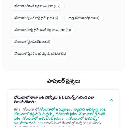
నోయిడాలో ఇంటి వద్ద నుంచి jobs (112)
నోయిడాలో ఫ్రెషర్ పార్ట్ టైమ్ jobs (79)
రాత్రి నోయిడాలో jobs (44)
నోయిడాలో పార్ట్ టైమ్ ఇంటి వద్ద నుంచి jobs (43)
నోయిడాలో స్టూడెంట్ jobs (37)
నోయిడాలో ఫ్రెషర్ ఇంటి వద్ద నుంచి jobs (31)
పాపులర్ ప్రశ్నలు
నోయిడాలో తాజా job వెకెన్సీలు & ఓపెనింగ్స్ గురించి ఎలా
తెలుసుకోవాలి?
Ans:
నోయిడా లో
నోయిడాలో అమ్మకాలు / వ్యాపార అభివృద్ధి jobs
,
నోయిడాలో కస్టమర్ మద్దతు / టెలికాలర్ jobs
,
నోయిడాలో డెలివరీ
jobs
,
నోయిడాలో అకౌంటెంట్ jobs
and
నోయిడాలో టెలిసెల్స్ /
టెలిమార్కెటింగ్ jobs
లాంటి వివిధ కేటగిరీల్లో ఉన్న jobsని మీరు