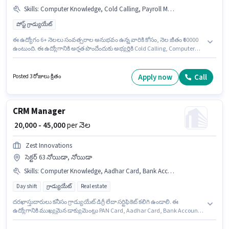
Skills
:
Computer Knowledge, Cold Calling, Payroll Management, Talent Acquisition/Sourcing, HRMS
పోస్ట్ గ్రాడ్యుయేట్
ఈ ఉద్యోగం 6+ నెలలు సంవత్సరాల అనుభవం ఉన్న వారికి కోసం, నెల జీతం ₹60000
ఉంటుంది. ఈ ఉద్యోగానికి అర్హత పొందేందుకు అభ్యర్థికి Cold Calling, Computer
Knowledge, Payroll Management, Talent Acquisition/Sourcing, HRMS
వంటి నైపుణ్యాలు ఉండాలి. Ewcourier రిక్రూటర్ / హెచ్ఆర్ / అడ్మిన్ విభాగంలో
హెచ్‌ఆర్ మేనేజర్ ఉద్యోగానికి క్రియాశీలకంగా నియామకం జరుగుతోంది. అదనపు
Apply now
Call
Posted 3 రోజులు క్రితం
Insurance, PF, Medical Benefits లు ఉద్యోగ స్థాయి మరియు కంపెనీ పాలసీలపై
ఆధారపడి ఇప్పించబడతాయి. ఈ ఖాళీ B Block Sector 15 Noida, నోయిడా లో
ఉంది. ఈ ఉద్యోగానికి Fixed జీతం ఇవ్వబడుతుంది.
CRM Manager
₹ 20,000 - 45,000
per నెల
Zest Innovations
సెక్టర్ 63 నోయిడా, నోయిడా
Skills
:
Computer Knowledge, Aadhar Card, Bank Account, Query Resolution, PAN Card
Day shift
గ్రాడ్యుయేట్
Real estate
దరఖాస్తుదారులు కనీసం గ్రాడ్యుయేట్ డిగ్రీ లేదా సర్టిఫికెట్ కలిగి ఉండాలి. ఈ
ఉద్యోగానికి ముఖ్యమైన డాక్యుమెంట్లు PAN Card, Aadhar Card, Bank Account
అవసరం. ఈ ఉద్యోగం 2 - 5 ఏళ్లు సంవత్సరాల అనుభవం ఉన్న వారికి కోసం, నెల జీతం
₹45000 ఉంటుంది. ఈ ఉద్యోగానికి అర్హత పొందేందుకు అభ్యర్థికి Computer