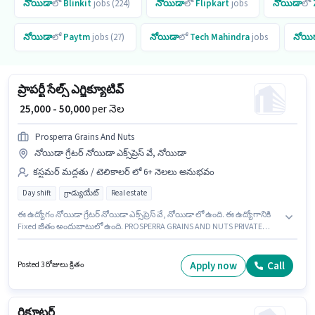
నోయిడా
లో
Blinkit
jobs (224)
నోయిడా
లో
Flipkart
jobs
నోయిడా
లో
నోయిడా
లో
Paytm
jobs (27)
నోయిడా
లో
Tech Mahindra
jobs
నోయి
ప్రాపర్టీ సేల్స్ ఎగ్జిక్యూటివ్
₹ 25,000 - 50,000
per నెల
Prosperra Grains And Nuts
నోయిడా గ్రేటర్ నోయిడా ఎక్స్‌ప్రెస్ వే, నోయిడా
కస్టమర్ మద్దతు / టెలికాలర్ లో 6+ నెలలు అనుభవం
Day shift
గ్రాడ్యుయేట్
Real estate
ఈ ఉద్యోగం నోయిడా గ్రేటర్ నోయిడా ఎక్స్‌ప్రెస్ వే, నోయిడా లో ఉంది. ఈ ఉద్యోగానికి
Fixed జీతం అందుబాటులో ఉంది. PROSPERRA GRAINS AND NUTS PRIVATE
LIMITED కస్టమర్ మద్దతు / టెలికాలర్ విభాగంలో ప్రాపర్టీ సేల్స్ ఎగ్జిక్యూటివ్
ఉద్యోగానికి క్రియాశీలకంగా నియామకం జరుగుతోంది. ఈ ఉద్యోగం 6+ నెలలు
సంవత్సరాల అనుభవం ఉన్న వారికి కోసం అనుకూలంగా ఉంటుంది. మీరు నెలకు
Apply now
Call
Posted 3 రోజులు క్రితం
₹50000 వరకు సంపాదించవచ్చు. ఈ ఉద్యోగానికి అభ్యర్థులు తప్పనిసరిగా గ్రాడ్యుయేట్
డిగ్రీ/సర్టిఫికెట్ కలిగి ఉండాలి. ఇది Full Time ఉద్యోగం, ఇందులో DAY shift మరియు
వారానికి 6 days working ఉంటాయి.
రిక్రూటర్