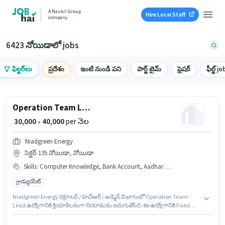
A Naukri Group
Hire Local Staff
company
6423 నోయిడాలో jobs
ఫిల్టర్‌లు
ప్రదేశం
ఇంటి నుండి పని
పార్ట్ టైమ్
ఫ్రెషర్
ఫీల్డ్ jo
Operation Team Lead
₹ 30,000 - 40,000
per నెల
Niadgreen Energy
సెక్టర్ 135 నోయిడా, నోయిడా
Skills
:
Computer Knowledge, Bank Account, Aadhar Card, PAN Card
గ్రాడ్యుయేట్
Niadgreen Energy రిక్రూటర్ / హెచ్ఆర్ / అడ్మిన్ విభాగంలో Operation Team
Lead ఉద్యోగానికి క్రియాశీలకంగా నియామకం జరుగుతోంది. ఈ ఉద్యోగానికి Fixed
జీతం ఇవ్వబడుతుంది. ఈ ఉద్యోగం సెక్టర్ 135 నోయిడా, నోయిడా లో ఉంది. ఈ
ఉద్యోగానికి అభ్యర్థి వద్ద Computer Knowledge ఉండాలి. ఈ ఉద్యోగానికి అభ్యర్థులు