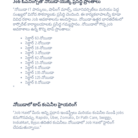
Job ఓపెనింగ్స్‌తో నోయిడా యొక్క ప్రసిద్ధ ప్రాంతాలు
"నోయిడా IT పార్కులు, షాపింగ్ మాల్స్, యూనివర్సిటీలు మరియు పెద్ద
సంఖ్యలో వినోద సౌకర్యాలకు ప్రసిద్ది చెందింది. ఈ కార్యకలాపాలన్నీ కూడా
వివిధ రకాల Job అవకాశాలను అందిస్తాయి. నోయిడా ఉత్తర భారతదేశంలో
కార్పొరేట్ కార్యాలయాలకు ప్రసిద్ధ గమ్యస్థానం. నోయిడాలో గొప్ప job
అవకాశాలు ఉన్న కొన్ని టాప్ ప్రాంతాలు:
సెక్టార్ 63 నోయిడా
సెక్టార్ 2 నోయిడా
సెక్టార్ 16 నోయిడా
సెక్టార్ 3 నోయిడా
సెక్టార్ 62 నోయిడా
సెక్టార్ 15 నోయిడా
సెక్టార్ 6 నోయిడా
సెక్టార్ 135 నోయిడా
సెక్టార్ 125 నోయిడా
సెక్టార్ 8 నోయిడా
"
నోయిడాలో టాప్ కంపెనీల హైయరింగ్
"Job Haiలో మీరు అన్ని ప్రధాన ఇండస్ట్రీలు మరియు కంపెనీల నుండి jobs
కనుగొనవచ్చు. Rapido, Uber, Zomato, Dr Path Care, Swiggy,
IndiaMart, Byjus తదితర కంపెనీలు నోయిడాలో Job Haiలో హైరింగ్
చేపడుతున్నాయి."