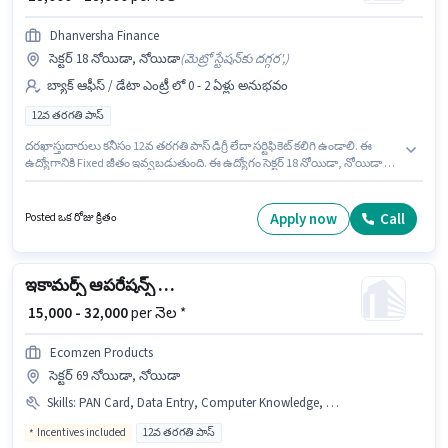
Dhanversha Finance
సెక్టర్ 18 నోయిడా, నోయిడా
(
మెట్రో స్టేషన్‌కు దగ్గర',
)
బ్యాక్ ఆఫీస్ / డేటా ఎంట్రీ లో 0 - 2 ఏళ్లు అనుభవం
12వ తరగతి పాస్
దరఖాస్తుదారులు కనీసం 12వ తరగతి పాస్ డిగ్రీ లేదా సర్టిఫికెట్ కలిగి ఉండాలి. ఈ
ఉద్యోగానికి Fixed జీతం ఇవ్వబడుతుంది. ఈ ఉద్యోగం సెక్టర్ 18 నోయిడా, నోయిడా లో
ఉంది. ఈ ఉద్యోగంలో అదనపు ప్రయోజనాలు Cab, Insurance, PF, Medical
Benefits ఉన్నాయి. Dhanversha Finance లో బ్యాక్ ఆఫీస్ / డేటా ఎంట్రీ విభాగంలో
ఎంఐఎస్ ఎగ్జిక్యూటివ్ గా చేరండి. ఈ ఉద్యోగం 0 - 2 ఏళ్లు సంవత్సరాల అనుభవం
Apply now
Call
Posted ఒక రోజు క్రితం
ఉన్న వారికి కోసం, నెల జీతం ₹28000 ఉంటుంది.
ఇకామర్స్ ఆపరేషన్స్ ఎగ్జిక్యూటివ్
₹ 15,000 - 32,000
per నెల *
Ecomzen Products
సెక్టర్ 69 నోయిడా, నోయిడా
Skills
:
PAN Card, Data Entry, Computer Knowledge, Aadhar Card, Bank Account
Incentives included
12వ తరగతి పాస్