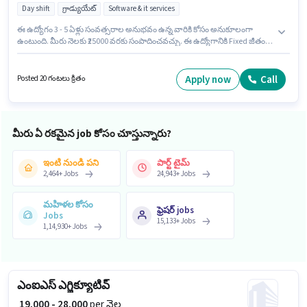
Day shift
గ్రాడ్యుయేట్
Software & it services
ఈ ఉద్యోగం 3 - 5 ఏళ్లు సంవత్సరాల అనుభవం ఉన్న వారికి కోసం అనుకూలంగా
ఉంటుంది. మీరు నెలకు ₹25000 వరకు సంపాదించవచ్చు. ఈ ఉద్యోగానికి Fixed జీతం
అందుబాటులో ఉంది. దరఖాస్తుదారులు కనీసం గ్రాడ్యుయేట్ డిగ్రీ లేదా సర్టిఫికెట్ కలిగి
ఉండాలి. ఈ ఉద్యోగానికి అర్హత పొందేందుకు అభ్యర్థికి Computer Knowledge,
Domestic Calling, Query Resolution వంటి నైపుణ్యాలు ఉండాలి. ఈ ఉద్యోగం
Apply now
Call
Posted 20 గంటలు క్రితం
Full Time ప్రాతిపదికపై, DAY shift మరియు వారానికి 6 days working ఉన్నాయి. ఈ
ఉద్యోగానికి Internet Connection, Laptop/Desktop కలిగి ఉండటం ముఖ్యం.
మీరు ఏ రకమైన job కోసం చూస్తున్నారు?
ఇంటి నుండి పని
పార్ట్ టైమ్
2,464
+
Jobs
24,943
+
Jobs
మహిళల కోసం
ఫ్రెషర్ jobs
Jobs
15,133
+
Jobs
1,14,930
+
Jobs
ఎంఐఎస్ ఎగ్జిక్యూటివ్
₹ 19,000 - 28,000
per నెల