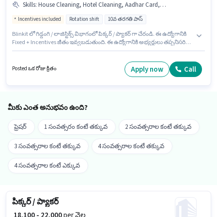
Skills
:
House Cleaning, Hotel Cleaning, Aadhar Card, Hospital Cleaning, Chemical Use, Kitchen Cleaning, Room/bed Making, Dusting/ Cleaning, Restaurant Cleaning, PAN Card, Toilet Cleaning, Child Care, Tea/Coffee Making, Cooking, School Cleaning
Incentives included
Rotation shift
10వ తరగతి పాస్
Blinkit లో గిడ్డంగి / లాజిస్టిక్స్ విభాగంలో పిక్కర్ / ప్యాకర్ గా చేరండి. ఈ ఉద్యోగానికి
Fixed + Incentives జీతం ఇవ్వబడుతుంది. ఈ ఉద్యోగానికి అభ్యర్థులు తప్పనిసరిగా
10వ తరగతి పాస్ డిగ్రీ/సర్టిఫికెట్ కలిగి ఉండాలి. ఈ ఉద్యోగానికి ముఖ్యమైన
డాక్యుమెంట్లు PAN Card, Aadhar Card అవసరం. ఈ ఉద్యోగం ఫ్రెషర్ కోసం, నెల
జీతం ₹25000 ఉంటుంది. ఈ ఉద్యోగానికి అర్హత పొందేందుకు అభ్యర్థికి Child Care,
Apply now
Call
Posted ఒక రోజు క్రితం
Tea/Coffee Making, Hospital Cleaning, School Cleaning, House Cleaning,
Cooking, Toilet Cleaning, Kitchen Cleaning, Hotel Cleaning, Restaurant
Cleaning, Chemical Use, Room/bed Making, Dusting/ Cleaning వంటి
నైపుణ్యాలు ఉండాలి.
మీకు ఎంత అనుభవం ఉంది?
ఫ్రెషర్
1 సంవత్సరం కంటే తక్కువ
2 సంవత్సరాల కంటే తక్కువ
3 సంవత్సరాల కంటే తక్కువ
4 సంవత్సరాల కంటే తక్కువ
4 సంవత్సరాల కంటే ఎక్కువ
పిక్కర్ / ప్యాకర్
₹ 18,100 - 22,000
per నెల