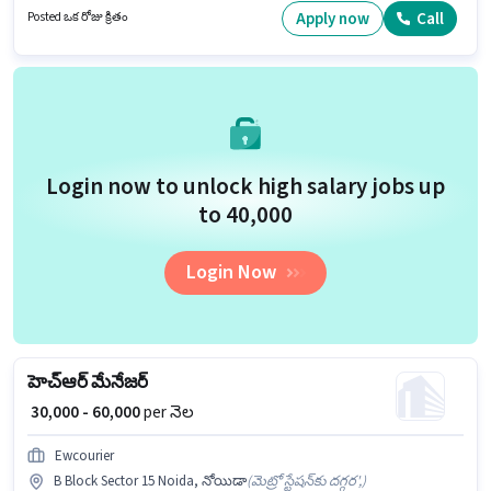
తప్పనిసరిగా గ్రాడ్యుయేట్ డిగ్రీ/సర్టిఫికెట్ కలిగి ఉండాలి. ఈ ఉద్యోగానికి అవసరమైన
Apply now
Call
Posted ఒక రోజు క్రితం
డాక్యుమెంట్లు PAN Card, Aadhar Card, Bank Account కలిగి ఉండాలి.
Login now to unlock high salary jobs up
to ₹40,000
Login Now
హెచ్‌ఆర్ మేనేజర్
₹ 30,000 - 60,000
per నెల
Ewcourier
B Block Sector 15 Noida, నోయిడా
(
మెట్రో స్టేషన్‌కు దగ్గర',
)