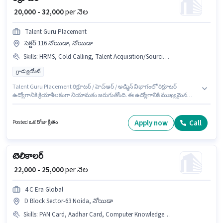
₹ 20,000 - 32,000
per నెల
Talent Guru Placement
సెక్టర్ 116 నోయిడా, నోయిడా
Skills
:
HRMS, Cold Calling, Talent Acquisition/Sourcing, Payroll Management, Aadhar Card, Computer Knowledge
గ్రాడ్యుయేట్
Talent Guru Placement రిక్రూటర్ / హెచ్ఆర్ / అడ్మిన్ విభాగంలో రిక్రూటర్
ఉద్యోగానికి క్రియాశీలకంగా నియామకం జరుగుతోంది. ఈ ఉద్యోగానికి ముఖ్యమైన
డాక్యుమెంట్లు Aadhar Card అవసరం. ఈ ఉద్యోగం సెక్టర్ 116 నోయిడా, నోయిడా లో
ఉంది. ఈ ఉద్యోగానికి అర్హత పొందేందుకు అభ్యర్థికి Cold Calling, Computer
Knowledge, Payroll Management, Talent Acquisition/Sourcing, HRMS
Apply now
Call
Posted ఒక రోజు క్రితం
వంటి నైపుణ్యాలు ఉండాలి. దరఖాస్తుదారులు కనీసం గ్రాడ్యుయేట్ డిగ్రీ లేదా సర్టిఫికెట్
కలిగి ఉండాలి. ఈ ఉద్యోగానికి Fixed జీతం ఇవ్వబడుతుంది.
టెలికాలర్
₹ 22,000 - 25,000
per నెల
4 C Era Global
D Block Sector-63 Noida, నోయిడా
Skills
:
PAN Card, Aadhar Card, Computer Knowledge, Internet Connection, Domestic Calling, Laptop/Desktop, Bank Account, Query Resolution