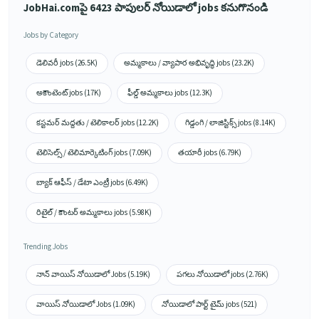
JobHai.comపై 6423 పాపులర్ నోయిడాలో jobs కనుగొనండి
Jobs by Category
డెలివరీ jobs (26.5K)
అమ్మకాలు / వ్యాపార అభివృద్ధి jobs (23.2K)
అకౌంటెంట్ jobs (17K)
ఫీల్డ్ అమ్మకాలు jobs (12.3K)
కస్టమర్ మద్దతు / టెలికాలర్ jobs (12.2K)
గిడ్డంగి / లాజిస్టిక్స్ jobs (8.14K)
టెలిసెల్స్ / టెలిమార్కెటింగ్ jobs (7.09K)
తయారీ jobs (6.79K)
బ్యాక్ ఆఫీస్ / డేటా ఎంట్రీ jobs (6.49K)
రిటైల్ / కౌంటర్ అమ్మకాలు jobs (5.98K)
Trending Jobs
నాన్ వాయిస్ నోయిడాలో Jobs (5.19K)
పగలు నోయిడాలో jobs (2.76K)
వాయిస్ నోయిడాలో Jobs (1.09K)
నోయిడాలో పార్ట్ టైమ్ jobs (521)