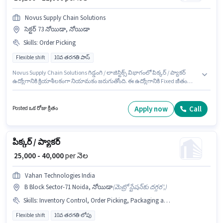
Novus Supply Chain Solutions
సెక్టర్ 73 నోయిడా, నోయిడా
Skills
:
Order Picking
Flexible shift
10వ తరగతి పాస్
Novus Supply Chain Solutions గిడ్డంగి / లాజిస్టిక్స్ విభాగంలో పిక్కర్ / ప్యాకర్
ఉద్యోగానికి క్రియాశీలకంగా నియామకం జరుగుతోంది. ఈ ఉద్యోగానికి Fixed జీతం
అందుబాటులో ఉంది. ఈ ఉద్యోగం ఫ్రెషర్ కోసం అనుకూలంగా ఉంటుంది. మీరు నెలకు
₹22000 వరకు సంపాదించవచ్చు. అదనపు PF, Medical Benefits లు ఉద్యోగ స్థాయి
మరియు కంపెనీ పాలసీలపై ఆధారపడి ఇప్పించబడతాయి. ఈ ఉద్యోగం సెక్టర్ 73
Apply now
Call
Posted ఒక రోజు క్రితం
నోయిడా, నోయిడా లో ఉంది. ఈ ఉద్యోగానికి అభ్యర్థి వద్ద Order Picking ఉండాలి.
పిక్కర్ / ప్యాకర్
₹ 25,000 - 40,000
per నెల
Vahan Technologies India
B Block Sector-71 Noida, నోయిడా
(
మెట్రో స్టేషన్‌కు దగ్గర',
)
Skills
:
Inventory Control, Order Picking, Packaging and Sorting
Flexible shift
10వ తరగతి లోపు