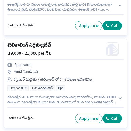
ఈ ఉద్యోగం 6 - 24 నెలలు సంవత్సరాల అనుభవం ఉన్న వారికి కోసం అనుకూలంగా
ఉంటుంది. మీరు నెలకు ₹32000 వరకు సంపాదించవచ్చు. ఈ ఉద్యోగానికి Fixed +
Incentives జీతం ఇవ్వబడుతుంది. ECOMZEN PRODUCTS లో బ్యాక్ ఆఫీస్ / డేటా
ఎంట్రీ విభాగంలో ఇకామర్స్ ఆపరేషన్స్ ఎగ్జిక్యూటివ్ గా చేరండి. ఈ ఉద్యోగానికి అభ్యర్థి
వద్ద Computer Knowledge, Data Entry ఉండాలి. ఈ ఖాళీ సెక్టర్ 69 నోయిడా,
Apply now
Call
Posted ఒక రోజు క్రితం
నోయిడా లో ఉంది. ఈ ఉద్యోగానికి అవసరమైన డాక్యుమెంట్లు PAN Card, Aadhar
Card, Bank Account కలిగి ఉండాలి.
టెలికాలింగ్ ఎగ్జిక్యూటివ్
₹ 19,000 - 21,000
per నెల
Sparkworld
ఇంటి నుండి పని
కస్టమర్ మద్దతు / టెలికాలర్ లో 0 - 6 నెలలు అనుభవం
Flexible shift
12వ తరగతి పాస్
Bpo
ఈ ఉద్యోగం 0 - 6 నెలలు సంవత్సరాల అనుభవం ఉన్న వారికి కోసం, నెల జీతం ₹21000
ఉంటుంది. ఈ ఉద్యోగానికి Fixed జీతం అందుబాటులో ఉంది. Sparkworld కస్టమర్
మద్దతు / టెలికాలర్ విభాగంలో టెలికాలింగ్ ఎగ్జిక్యూటివ్ ఉద్యోగానికి క్రియాశీలకంగా
నియామకం జరుగుతోంది. దరఖాస్తుదారులు కనీసం 12వ తరగతి పాస్ డిగ్రీ లేదా
సర్టిఫికెట్ కలిగి ఉండాలి. ఇది Full Time / పార్ట్ టైమ్ ఉద్యోగం, ఇందులో FLEXIBLE
Apply now
Call
Posted ఒక రోజు క్రితం
shift మరియు వారానికి 6 days working ఉంటాయి. ఈ ఖాళీ సెక్టర్ 22 నోయిడా,
నోయిడా లో ఉంది.