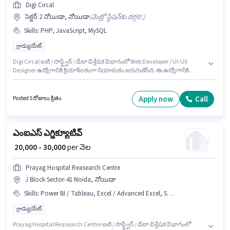
Digi Circal
సెక్టర్ 2 నోయిడా, నోయిడా
(
మెట్రో స్టేషన్‌కు దగ్గర',
)
Skills
:
PHP, JavaScript, MySQL
గ్రాడ్యుయేట్
Digi Circal ఐటి / సాఫ్ట్వేర్ / డేటా విశ్లేషక విభాగంలో Web Developer / UI-UX
Designer ఉద్యోగానికి క్రియాశీలకంగా నియామకం జరుగుతోంది. ఈ ఉద్యోగానికి
అభ్యర్థి వద్ద JavaScript, PHP, MySQL ఉండాలి. ఈ ఉద్యోగం 2 - 3 ఏళ్లు
సంవత్సరాల అనుభవం ఉన్న వారికి కోసం అనుకూలంగా ఉంటుంది. మీరు నెలకు
₹25000 వరకు సంపాదించవచ్చు. ఈ ఉద్యోగానికి Fixed జీతం అందుబాటులో ఉంది. ఈ
Apply now
Call
Posted 5 రోజులు క్రితం
ఉద్యోగం సెక్టర్ 2 నోయిడా, నోయిడా లో ఉంది. దరఖాస్తుదారులు కనీసం గ్రాడ్యుయేట్
డిగ్రీ లేదా సర్టిఫికెట్ కలిగి ఉండాలి.
ఎంఐఎస్ ఎగ్జిక్యూటివ్
₹ 20,000 - 30,000
per నెల
Prayag Hospital Reasearch Centre
J Block Sector-41 Noida, నోయిడా
Skills
:
Power BI / Tableau, Excel / Advanced Excel, SQL, Communication
గ్రాడ్యుయేట్
Prayag Hospital Reasearch Centre ఐటి / సాఫ్ట్వేర్ / డేటా విశ్లేషక విభాగంలో