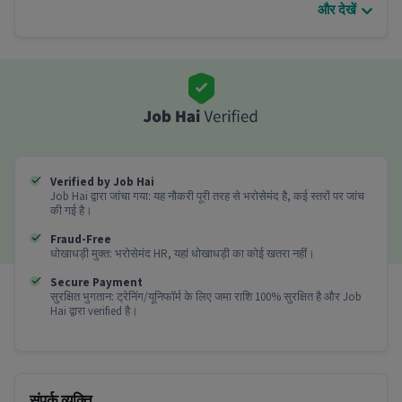
और देखें
इस फुल टाइम वेयरहाउस Job में वेयरहाउस में 0 - 6 वर्षो का
अनुभव वाले उम्मीदवारों की जरुरत है।
इस Picker Executive जाब के बारे में अधिक जानकारी
क्या fresher या experienced उम्मीदवार इस job के लिए
apply कर सकते हैं?
Ans :
ऑल एजुकेशन लेवल योग्यता और 0-6 साल का अनुभव
रखने वाले उम्मीदवार इस Picker Executive role के लिए
Verified by Job Hai
आवेदन कर सकते हैं।
Job Hai द्वारा जांचा गया: यह नौकरी पूरी तरह से भरोसेमंद है, कई स्तरों पर जांच
की गई है।
इस position में कितनी कमाई हो सकती है?
Fraud-Free
Ans :
इस Picker Executive position में आप ₹16,000-
धोखाधड़ी मुक्त: भरोसेमंद HR, यहां धोखाधड़ी का कोई खतरा नहीं।
₹21,500 प्रति माह कमा सकते हैं।
Secure Payment
सुरक्षित भुगतान: ट्रेनिंग/यूनिफॉर्म के लिए जमा राशि 100% सुरक्षित है और Job
इस job में कौन सी shiftहै?
Hai द्वारा verified है।
Ans :
इस Picker Executive job में Day shift है।
क्या इस job के लिए ऑफिस जाना जरूरी है?
संपर्क व्यक्ति