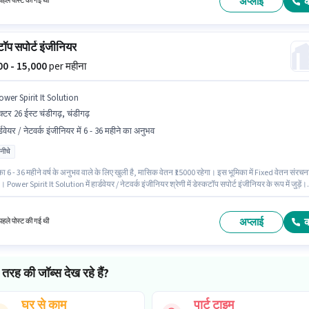
अप्लाई
हले पोस्ट की गई थी
टॉप सपोर्ट इंजीनियर
000 - 15,000
per महीना
wer Spirit It Solution
क्टर 26 ईस्ट चंडीगढ़, चंडीगढ़
्डवेयर / नेटवर्क इंजीनियर में 6 - 36 महीने का अनुभव
 नीचे
ा 6 - 36 महीने वर्ष के अनुभव वाले के लिए खुली है, मासिक वेतन ₹15000 रहेगा। इस भूमिका में Fixed वेतन संरचन
। Power Spirit It Solution में हार्डवेयर / नेटवर्क इंजीनियर श्रेणी में डेस्कटॉप सपोर्ट इंजीनियर के रूप में जुड़ें।
 के लिए 10वीं से नीचे योग्यता वाले उम्मीदवार आवेदन कर सकते हैं। यह नौकरी सेक्टर 26 ईस्ट चंडीगढ़, चंडीगढ़ मे
ै।
अप्लाई
हले पोस्ट की गई थी
तरह की जॉब्स देख रहे हैं?
घर से काम
पार्ट टाइम