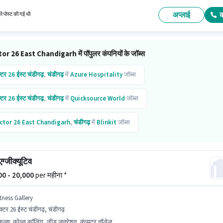
में है। इस पद के लिए Fixed सैलरी उपलब्ध है।
अप्लाई
े पोस्ट की गई थी
or 26 East Chandigarh में पॉपुलर कंपनियों के जॉब्स
्टर 26 ईस्ट चंडीगढ़
,
चंडीगढ़
में
Azure Hospitality
जॉब्स
्टर 26 ईस्ट चंडीगढ़
,
चंडीगढ़
में
Quicksource World
जॉब्स
ctor 26 East Chandigarh
,
चंडीगढ़
में
Blinkit
जॉब्स
ctor 26 East Chandigarh
,
चंडीगढ़
में
Swiggy
जॉब्स
एग्जीक्यूटिव
000 - 20,000
per महीना *
tness Gallery
क्टर 26 ईस्ट चंडीगढ़, चंडीगढ़
किल्स
:
कोल्ड कॉलिंग, लीड जनरेशन, कंप्यूटर नॉलेज