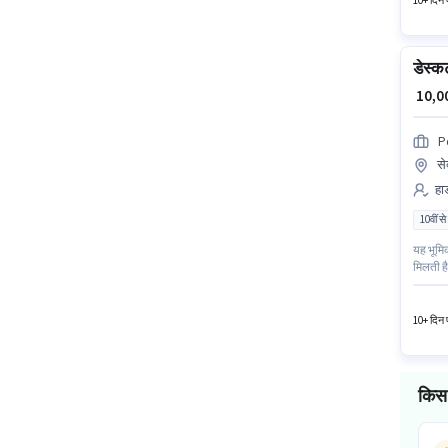
10+ दिन प
डेस्क
₹ 10,
Po
से
हार
10वीं से
यह भूमिक
मिलती है
इस नौकरी
स्थित ह
10+ दिन प
किस 