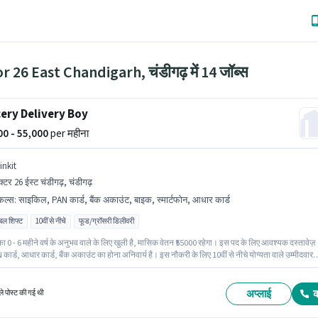
r 26 East Chandigarh, चंडीगढ़ में 14 जॉब्स
ery Delivery Boy
000 - 55,000
per महीना
inkit
क्टर 26 ईस्ट चंडीगढ़, चंडीगढ़
किल्स
:
साइकिल, PAN कार्ड, बैंक अकाउंट, बाइक, स्मार्टफोन, आधार कार्ड
िबल शिफ्ट
10वीं से नीचे
फूड/ग्रॉसरी डिलीवरी
ा 0 - 6 महीने वर्ष के अनुभव वाले के लिए खुली है, मासिक वेतन ₹55000 रहेगा। इस पद के लिए आवश्यक दस्तावेज़
 कार्ड, आधार कार्ड, बैंक अकाउंट का होना अनिवार्य है। इस नौकरी के लिए 10वीं से नीचे योग्यता वाले उम्मीदवार
र सकते हैं। इस भूमिका के लिए आवेदन करने हेतु उम्मीदवार के पास बाइक, स्मार्टफोन, साइकिल होना चाहिए।
डिलिवरी श्रेणी में डिलिवरी बॉय पद के लिए सक्रिय रूप से हायर कर रहा है। इस भूमिका में Fixed वेतन संरचना
ै।
अप्लाई
े पोस्ट की गई थी