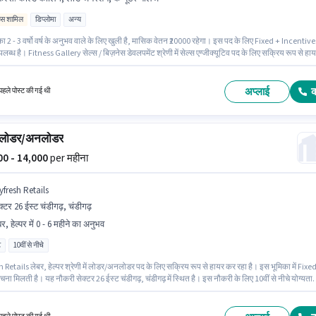
िव्स शामिल
डिप्लोमा
अन्य
ा 2 - 3 वर्षो वर्ष के अनुभव वाले के लिए खुली है, मासिक वेतन ₹20000 रहेगा। इस पद के लिए Fixed + Incentive
लब्ध है। Fitness Gallery सेल्स / बिज़नेस डेवलपमेंट श्रेणी में सेल्स एग्जीक्यूटिव पद के लिए सक्रिय रूप से हा
ै। इस भूमिका के लिए उम्मीदवार के पास कोल्ड कॉलिंग, कंप्यूटर नॉलेज, लीड जनरेशन होना अनिवार्य है। यह वैकें
6 ईस्ट चंडीगढ़, चंडीगढ़ में है। आवेदकों के पास कम से कम डिप्लोमा डिग्री या सर्टिफिकेट होना चाहिए।
अप्लाई
हले पोस्ट की गई थी
र लोडर/अनलोडर
000 - 14,000
per महीना
yfresh Retails
क्टर 26 ईस्ट चंडीगढ़, चंडीगढ़
र, हेल्पर में 0 - 6 महीने का अनुभव
ट
10वीं से नीचे
Retails लेबर, हेल्पर श्रेणी में लोडर/अनलोडर पद के लिए सक्रिय रूप से हायर कर रहा है। इस भूमिका में Fixe
चना मिलती है। यह नौकरी सेक्टर 26 ईस्ट चंडीगढ़, चंडीगढ़ में स्थित है। इस नौकरी के लिए 10वीं से नीचे योग्यता
्मीदवार आवेदन कर सकते हैं। यह एक फुल टाइम भूमिका है, जिसमें डे शिफ्ट और 6 days working प्रति सप्ताह ह
- 6 महीने वर्ष के अनुभव वाले के लिए उपयुक्त है। आप प्रति माह ₹14000 तक कमा सकते हैं।