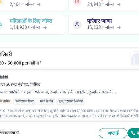
2,464
+
जॉब्स
24,943
+
जॉब्स
महिलाओं के लिए जॉब्स
फ्रेशर जाब्स
1,14,930
+
जॉब्स
15,133
+
जॉब्स
िलिवरी
000 - 60,000
per महीना *
inkiti
क्टर 26 ईस्ट चंडीगढ़, चंडीगढ़
किल्स
:
स्मार्टफोन, बाइक, PAN कार्ड, 2-व्हीलर ड्राइविंग लाइसेंस, टू-व्हीलर ड्राइविंग, साइकिल, आधार कार्ड, बैंक अकाउंट
िव्स शामिल
फ्लेक्सिबल शिफ्ट
10वीं से नीचे
फूड/ग्रॉसरी डिलीवरी
ा 0 - 6 महीने वर्ष के अनुभव वाले के लिए खुली है, मासिक वेतन ₹60000 रहेगा। इस पद के लिए आवश्यक दस्तावेज़
 कार्ड, आधार कार्ड, 2-व्हीलर ड्राइविंग लाइसेंस, बैंक अकाउंट का होना अनिवार्य है। Blinkiti में डिलिवरी श्रेणी म
वरी के रूप में जुड़ें। इस जॉब के लिए बाइक, स्मार्टफोन, साइकिल का उपलब्ध होना आवश्यक है। 10वीं से नीचे
वाले उम्मीदवार इस भूमिका के लिए उपयुक्त हैं। इस भूमिका के लिए उम्मीदवार के पास टू-व्हीलर ड्राइविंग होना
 है।
अप्लाई
े पोस्ट की गई थी