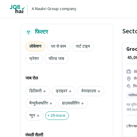
A Naukri Group company
Secto
फिल्टर
लोकेशन
घर से काम
पार्ट टाइम
Groc
₹ 45,
फ्रेशर
फील्ड जाब
Bl
जाब रोल
से
स्
डिलिवरी
ड्राइवर
वेयरहाउस
फ्लेक्स
मैन्युफैक्चरिंग
हाउसकीपिंग
यह भूमिक
जैसे PAN
प्यून
आवेदन क
+
39
more
Blinkit 
मिलती ह
1 दिन पहल
मंथली सैलरी