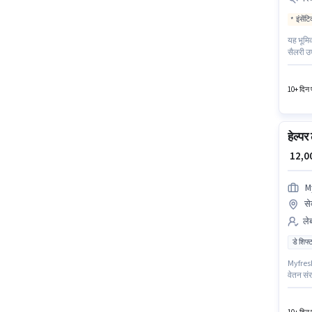
इंसेंट
यह भूमिक
सैलरी उप
कर रहा ह
सेक्टर 2
10+ दिन प
हेल्प
₹ 12,
M
से
लेब
डे शिफ्
Myfresh 
वेतन संर
वाले उम
यह पद 0 