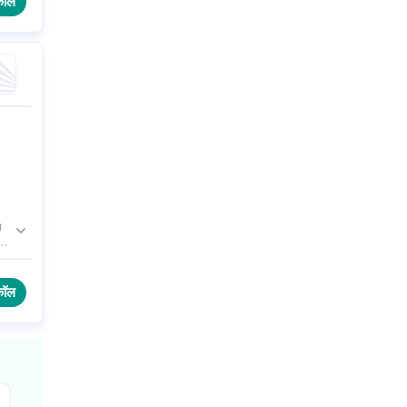
कॉल
ा
ं
कॉल