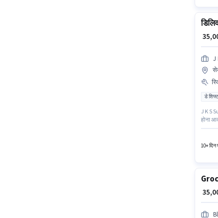
डिलिव
₹ 35,
J 
से
स्
डे शिफ्
J K S Su
होना आवश
नौकरी के
10+ दिन प
Groc
₹ 35,
Bl