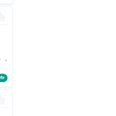
ध
कॉल