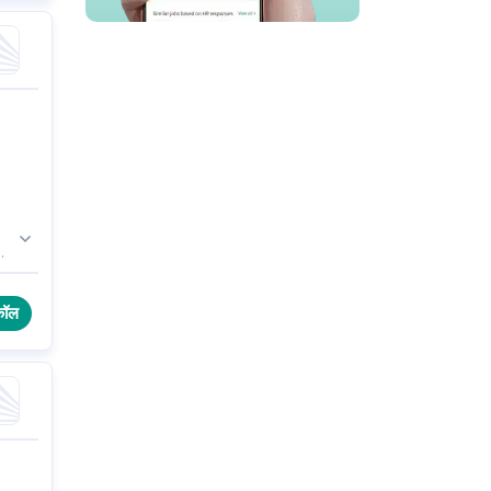
ि
कॉल