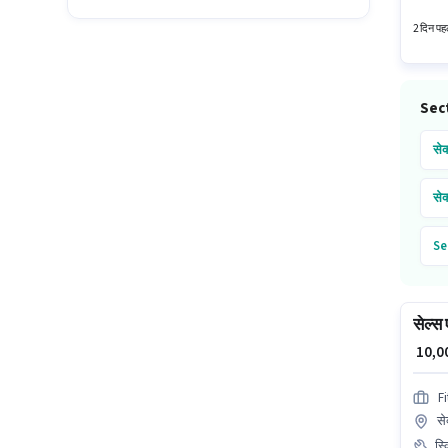
चंडीगढ़ 
2 दिन पहल
Sect
सेक
सेक
Se
Se
सेल्स 
₹ 10,
Fi
से
स्