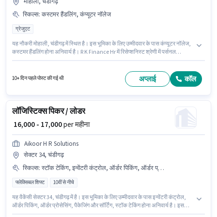
मोहाली, चंडीगढ़
स्किल्स
:
कस्टमर हैंडलिंग, कंप्यूटर नॉलेज
ग्रेजुएट
यह नौकरी मोहाली, चंडीगढ़ में स्थित है। इस भूमिका के लिए उम्मीदवार के पास कंप्यूटर नॉलेज,
कस्टमर हैंडलिंग होना अनिवार्य है। R K Finance Hr में रिसेप्शनिस्ट श्रेणी में पर्सनल
असिस्टेंट के रूप में जुड़ें। इस पद के लिए Fixed सैलरी उपलब्ध है। यह पद 0 - 6+ वर्षो वर्ष के
अनुभव वाले के लिए उपयुक्त है। आप प्रति माह ₹64000 तक कमा सकते हैं। आवेदकों के पास
कम से कम ग्रेजुएट डिग्री या सर्टिफिकेट होना चाहिए।
अप्लाई
कॉल
10+ दिन पहले पोस्ट की गई थी
लॉजिस्टिक्स पिकर / लोडर
₹ 16,000 - 17,000
per महीना
Aikoor H R Solutions
सेक्टर 34, चंडीगढ़
स्किल्स
:
स्टॉक टेकिंग, इन्वेंटरी कंट्रोल, ऑर्डर पिकिंग, ऑर्डर प्रोसेसिंग, पैकेजिंग और सॉर्टिंग
फ्लेक्सिबल शिफ्ट
10वीं से नीचे
यह वैकेंसी सेक्टर 34, चंडीगढ़ में है। इस भूमिका के लिए उम्मीदवार के पास इन्वेंटरी कंट्रोल,
ऑर्डर पिकिंग, ऑर्डर प्रोसेसिंग, पैकेजिंग और सॉर्टिंग, स्टॉक टेकिंग होना अनिवार्य है। इस
नौकरी के लिए 10वीं से नीचे योग्यता वाले उम्मीदवार आवेदन कर सकते हैं। इस भूमिका के साथ