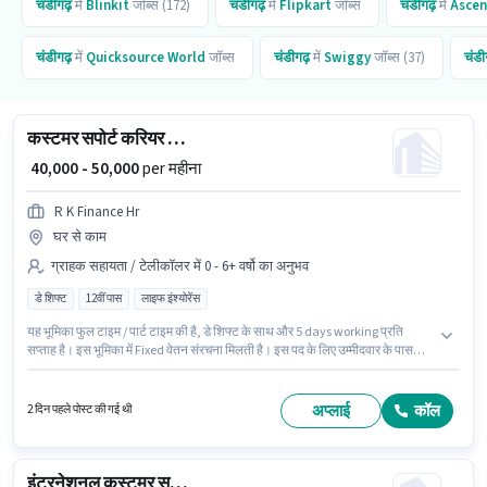
चंडीगढ़
में
Blinkit
जॉब्स (172)
चंडीगढ़
में
Flipkart
जॉब्स
चंडीगढ़
में
Asce
चंडीगढ़
में
Quicksource World
जॉब्स
चंडीगढ़
में
Swiggy
जॉब्स (37)
चंडी
कस्टमर सपोर्ट करियर काउंसलर
₹ 40,000 - 50,000
per महीना
R K Finance Hr
घर से काम
ग्राहक सहायता / टेलीकॉलर में 0 - 6+ वर्षो का अनुभव
डे शिफ्ट
12वीं पास
लाइफ इंश्योरेंस
यह भूमिका फुल टाइम / पार्ट टाइम की है, डे शिफ्ट के साथ और 5 days working प्रति
सप्ताह है। इस भूमिका में Fixed वेतन संरचना मिलती है। इस पद के लिए उम्मीदवार के पास
12वीं पास डिग्री/सर्टिफिकेट होना अनिवार्य है। यह भूमिका 0 - 6+ वर्षो वर्ष के अनुभव वाले के
लिए खुली है, मासिक वेतन ₹50000 रहेगा। यह नौकरी सेक्टर 22सी चंडीगढ़, चंडीगढ़ में स्थित
है। R K Finance Hr में ग्राहक सहायता / टेलीकॉलर श्रेणी में करियर काउंसलर के रूप में
अप्लाई
कॉल
2 दिन पहले पोस्ट की गई थी
जुड़ें।
इंटरनेशनल कस्टमर सपोर्ट एग्जीक्यूटिव