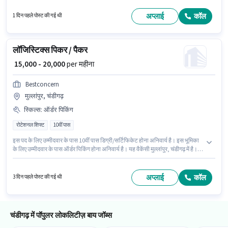
अतिरिक्त लाभ जैसे PF भी मिलेंगे। यह पद 0 - 6 महीने वर्ष के अनुभव वाले के लिए उपयुक्त है।
आप प्रति माह ₹17000 तक कमा सकते हैं। इस भूमिका में Fixed वेतन संरचना मिलती है।
अप्लाई
कॉल
1 दिन पहले पोस्ट की गई थी
लॉजिस्टिक्स पिकर / पैकर
₹ 15,000 - 20,000
per महीना
Bestconcern
मुल्लांपुर, चंडीगढ़
स्किल्स
:
ऑर्डर पिकिंग
रोटेशनल शिफ्ट
10वीं पास
इस पद के लिए उम्मीदवार के पास 10वीं पास डिग्री/सर्टिफिकेट होना अनिवार्य है। इस भूमिका
के लिए उम्मीदवार के पास ऑर्डर पिकिंग होना अनिवार्य है। यह वैकेंसी मुल्लांपुर, चंडीगढ़ में है।
PF, मेडिकल बेनिफिट्स पद और कंपनी की नीतियों के अनुसार दिए जा सकते हैं। यह एक फुल
टाइम भूमिका है, जिसमें रोटेशनल शिफ्ट और 6 days working प्रति सप्ताह है। इस पद के
लिए Fixed सैलरी उपलब्ध है।
अप्लाई
कॉल
3 दिन पहले पोस्ट की गई थी
चंडीगढ़ में पॉपुलर लोकलिटीज़ बाय जॉब्स