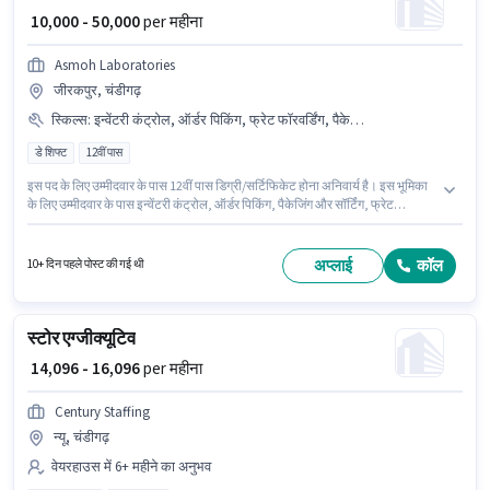
₹ 10,000 - 50,000
per महीना
Asmoh Laboratories
जीरकपुर, चंडीगढ़
स्किल्स
:
इन्वेंटरी कंट्रोल, ऑर्डर पिकिंग, फ्रेट फॉरवर्डिंग, पैकेजिंग और सॉर्टिंग
डे शिफ्ट
12वीं पास
इस पद के लिए उम्मीदवार के पास 12वीं पास डिग्री/सर्टिफिकेट होना अनिवार्य है। इस भूमिका
के लिए उम्मीदवार के पास इन्वेंटरी कंट्रोल, ऑर्डर पिकिंग, पैकेजिंग और सॉर्टिंग, फ्रेट
फॉरवर्डिंग होना अनिवार्य है। Asmoh Laboratories वेयरहाउस श्रेणी में वेयरहाउस
असिस्टेंट पद के लिए सक्रिय रूप से हायर कर रहा है। इस पद के लिए Fixed सैलरी उपलब्ध
है। यह नौकरी जीरकपुर, चंडीगढ़ में स्थित है। यह भूमिका फुल टाइम की है, डे शिफ्ट के साथ
अप्लाई
कॉल
10+ दिन पहले पोस्ट की गई थी
और 6 days working प्रति सप्ताह है।
स्टोर एग्जीक्यूटिव
₹ 14,096 - 16,096
per महीना
Century Staffing
न्यू, चंडीगढ़
वेयरहाउस में 6+ महीने का अनुभव