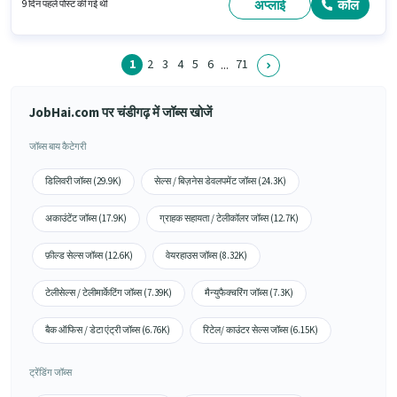
है।
अप्लाई
कॉल
9 दिन पहले पोस्ट की गई थी
1
2
3
4
5
6
71
...
JobHai.com पर चंडीगढ़ में जॉब्स खोजें
जॉब्स बाय कैटेगरी
डिलिवरी जॉब्स (29.9K)
सेल्स / बिज़नेस डेवलपमेंट जॉब्स (24.3K)
अकाउंटेंट जॉब्स (17.9K)
ग्राहक सहायता / टेलीकॉलर जॉब्स (12.7K)
फ़ील्ड सेल्स जॉब्स (12.6K)
वेयरहाउस जॉब्स (8.32K)
टेलीसेल्स / टेलीमार्केटिंग जॉब्स (7.39K)
मैन्युफैक्चरिंग जॉब्स (7.3K)
बैक ऑफिस / डेटा एंट्री जॉब्स (6.76K)
रिटेल/ काउंटर सेल्स जॉब्स (6.15K)
ट्रेंडिंग जॉब्स