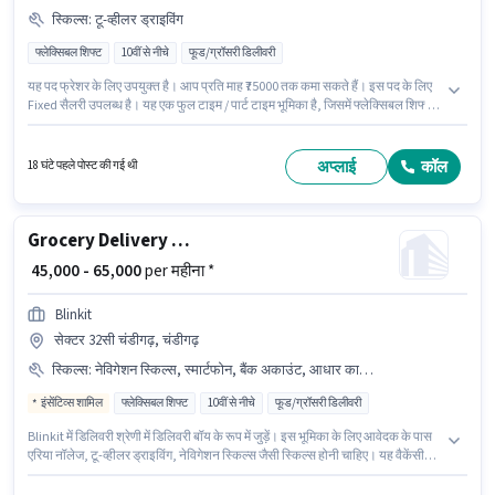
स्किल्स
:
टू-व्हीलर ड्राइविंग
फ्लेक्सिबल शिफ्ट
10वीं से नीचे
फूड/ग्रॉसरी डिलीवरी
यह पद फ्रेशर के लिए उपयुक्त है। आप प्रति माह ₹75000 तक कमा सकते हैं। इस पद के लिए
Fixed सैलरी उपलब्ध है। यह एक फुल टाइम / पार्ट टाइम भूमिका है, जिसमें फ्लेक्सिबल शिफ्ट
और 6 days working प्रति सप्ताह है। इंश्योरेंस, मेडिकल बेनिफिट्स पद और कंपनी की
नीतियों के अनुसार दिए जा सकते हैं। यह वैकेंसी डेरा बस्सी, चंडीगढ़ में है। इस भूमिका के लिए
उम्मीदवार के पास टू-व्हीलर ड्राइविंग होना अनिवार्य है।
अप्लाई
कॉल
18 घंटे पहले पोस्ट की गई थी
Grocery Delivery Boy
₹ 45,000 - 65,000
per महीना *
Blinkit
सेक्टर 32सी चंडीगढ़, चंडीगढ़
स्किल्स
:
नेविगेशन स्किल्स, स्मार्टफोन, बैंक अकाउंट, आधार कार्ड, बाइक, PAN कार्ड, टू-व्हीलर ड्राइविंग, एरिया नॉलेज
इंसेंटिव्स शामिल
फ्लेक्सिबल शिफ्ट
10वीं से नीचे
फूड/ग्रॉसरी डिलीवरी
Blinkit में डिलिवरी श्रेणी में डिलिवरी बॉय के रूप में जुड़ें। इस भूमिका के लिए आवेदक के पास
एरिया नॉलेज, टू-व्हीलर ड्राइविंग, नेविगेशन स्किल्स जैसी स्किल्स होनी चाहिए। यह वैकेंसी
सेक्टर 32सी चंडीगढ़, चंडीगढ़ में है। इंश्योरेंस, मेडिकल बेनिफिट्स पद और कंपनी की नीतियों
के अनुसार दिए जा सकते हैं। इस नौकरी के लिए 10वीं से नीचे योग्यता वाले उम्मीदवार आवेदन