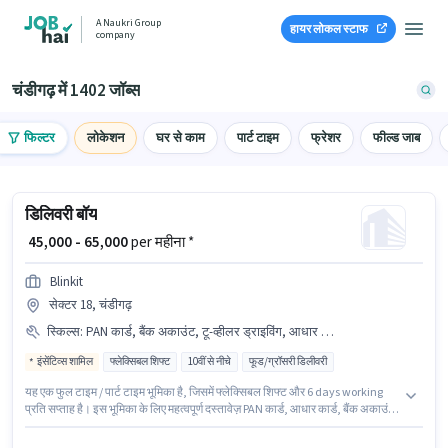
A Naukri Group
हायर लोकल स्टाफ
company
चंडीगढ़ में 1402 जॉब्स
फिल्टर
लोकेशन
घर से काम
पार्ट टाइम
फ्रेशर
फील्ड जाब
डिलिवरी बॉय
₹ 45,000 - 65,000
per महीना *
Blinkit
सेक्टर 18, चंडीगढ़
स्किल्स
:
PAN कार्ड, बैंक अकाउंट, टू-व्हीलर ड्राइविंग, आधार कार्ड, स्मार्टफोन, नेविगेशन स्किल्स, एरिया नॉलेज, बाइक
इंसेंटिव्स शामिल
फ्लेक्सिबल शिफ्ट
10वीं से नीचे
फूड/ग्रॉसरी डिलीवरी
यह एक फुल टाइम / पार्ट टाइम भूमिका है, जिसमें फ्लेक्सिबल शिफ्ट और 6 days working
प्रति सप्ताह है। इस भूमिका के लिए महत्वपूर्ण दस्तावेज़ PAN कार्ड, आधार कार्ड, बैंक अकाउंट
आवश्यक हैं। यह पद 0 - 6+ वर्षो वर्ष के अनुभव वाले के लिए उपयुक्त है। आप प्रति माह
₹65000 तक कमा सकते हैं। इस पद के लिए Fixed + Incentives सैलरी उपलब्ध है। इस