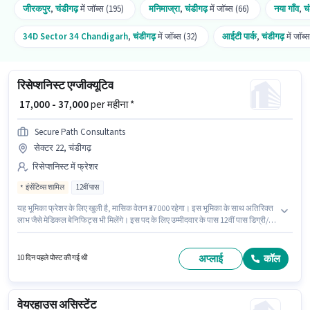
जीरकपुर
,
चंडीगढ़
में जॉब्स (195)
मनिमाज्रा
,
चंडीगढ़
में जॉब्स (66)
नया गाँव
,
च
34D Sector 34 Chandigarh
,
चंडीगढ़
में जॉब्स (32)
आईटी पार्क
,
चंडीगढ़
में जॉब्
रिसेप्शनिस्ट एग्जीक्यूटिव
₹ 17,000 - 37,000
per महीना *
Secure Path Consultants
सेक्टर 22, चंडीगढ़
रिसेप्शनिस्ट में फ्रेशर
इंसेंटिव्स शामिल
12वीं पास
यह भूमिका फ्रेशर के लिए खुली है, मासिक वेतन ₹37000 रहेगा। इस भूमिका के साथ अतिरिक्त
लाभ जैसे मेडिकल बेनिफिट्स भी मिलेंगे। इस पद के लिए उम्मीदवार के पास 12वीं पास डिग्री/
सर्टिफिकेट होना अनिवार्य है। इस भूमिका में Fixed + Incentives वेतन संरचना मिलती है।
यह वैकेंसी सेक्टर 22, चंडीगढ़ में है। SECURE PATH CONSULTANTS में रिसेप्शनिस्ट
श्रेणी में रिसेप्शनिस्ट एग्जीक्यूटिव के रूप में जुड़ें।
अप्लाई
कॉल
10 दिन पहले पोस्ट की गई थी
वेयरहाउस असिस्टेंट