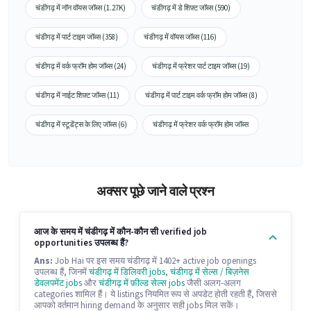
चंडीगढ़ में नॉन वॉयस जॉब्स (1.27K)
चंडीगढ़ में डे शिफ़्ट जॉब्स (590)
चंडीगढ़ में पार्ट टाइम जॉब्स (358)
चंडीगढ़ में वॉयस जॉब्स (116)
चंडीगढ़ में वर्क फ्रॉम होम जॉब्स (24)
चंडीगढ़ में फ्रेशर पार्ट टाइम जॉब्स (19)
चंडीगढ़ में नाईट शिफ़्ट जॉब्स (11)
चंडीगढ़ में पार्ट टाइम वर्क फ्रॉम होम जॉब्स (8)
चंडीगढ़ में स्टूडेंट्स के लिए जॉब्स (6)
चंडीगढ़ में फ्रेशर वर्क फ्रॉम होम जॉब्स
अक्सर पूछे जाने वाले प्रश्न
आज के समय में चंडीगढ़ में कौन-कौन सी verified job
opportunities उपलब्ध हैं?
Ans:
Job Hai पर इस समय चंडीगढ़ में 1402+ active job openings
उपलब्ध हैं, जिनमें
चंडीगढ़ में डिलिवरी jobs
,
चंडीगढ़ में सेल्स / बिज़नेस
डेवलपमेंट jobs
और
चंडीगढ़ में फ़ील्ड सेल्स jobs
जैसी अलग-अलग
categories शामिल हैं। ये listings नियमित रूप से अपडेट होती रहती हैं, जिससे
आपको वर्तमान hiring demand के अनुसार सही jobs मिल सकें।