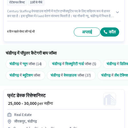
रोटेशनल शिफ्ट
10वीं से नीचे
Century Staffing वेयरहाउस श्रेणी में स्टोर एग्जीक्यूटिव पद के लिए सक्रिय रूप से हायर
कर रहा है। इस भूमिका में Fixed वेतन संरचना मिलती है। यह नौकरी न्यू, चंडीगढ़ में स्थित है।
इस नौकरी के लिए 10वीं से नीचे योग्यता वाले उम्मीदवार आवेदन कर सकते हैं। यह पद 6+ महीने
वर्ष के अनुभव वाले के लिए उपयुक्त है। आप प्रति माह ₹16096 तक कमा सकते हैं। यह भूमिका
फुल टाइम की है, रोटेशनल शिफ्ट के साथ और 6 days working प्रति सप्ताह है।
अप्लाई
कॉल
4 दिन पहले पोस्ट की गई थी
चंडीगढ़ में पॉपुलर कैटेगरी बाय जॉब्स
चंडीगढ़
में
प्यून
जॉब्स (14)
चंडीगढ़
में
सिक्युरिटी गार्ड
जॉब्स (5)
चंडीगढ़
में
डिलिव
चंडीगढ़
में
ब्यूटिशन
जॉब्स
चंडीगढ़
में
वेयरहाउस
जॉब्स (37)
चंडीगढ़
में
लैब टेक्नि
फ्रंट डेस्क रिसेप्शनिस्ट
₹ 25,000 - 30,000
per महीना
Real Estate
जीरकपुर, चंडीगढ़