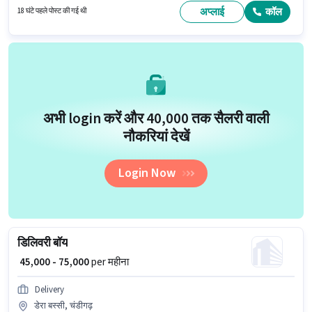
नौकरी के लिए 10वीं से नीचे योग्यता वाले उम्मीदवार आवेदन कर सकते हैं। इंश्योरेंस, मेडिकल
अप्लाई
कॉल
18 घंटे पहले पोस्ट की गई थी
बेनिफिट्स पद और कंपनी की नीतियों के अनुसार दिए जा सकते हैं।
अभी login करें और ₹40,000 तक सैलरी वाली
नौकरियां देखें
Login Now
डिलिवरी बॉय
₹ 45,000 - 75,000
per महीना
Delivery
डेरा बस्सी, चंडीगढ़