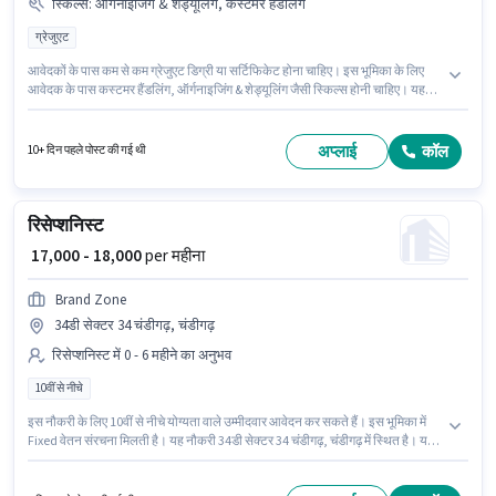
स्किल्स
:
ऑर्गनाइजिंग & शेड्यूलिंग, कस्टमर हैंडलिंग
ग्रेजुएट
आवेदकों के पास कम से कम ग्रेजुएट डिग्री या सर्टिफिकेट होना चाहिए। इस भूमिका के लिए
आवेदक के पास कस्टमर हैंडलिंग, ऑर्गनाइजिंग & शेड्यूलिंग जैसी स्किल्स होनी चाहिए। यह
भूमिका 1 - 6+ वर्षो वर्ष के अनुभव वाले के लिए खुली है, मासिक वेतन ₹30000 रहेगा। इस भूमिका
में Fixed वेतन संरचना मिलती है। Real Estate में रिसेप्शनिस्ट श्रेणी में फ्रंट डेस्क
रिसेप्शनिस्ट के रूप में जुड़ें। PF पद और कंपनी की नीतियों के अनुसार दिए जा सकते हैं।
अप्लाई
कॉल
10+ दिन पहले पोस्ट की गई थी
रिसेप्शनिस्ट
₹ 17,000 - 18,000
per महीना
Brand Zone
34डी सेक्टर 34 चंडीगढ़, चंडीगढ़
रिसेप्शनिस्ट में 0 - 6 महीने का अनुभव
10वीं से नीचे
इस नौकरी के लिए 10वीं से नीचे योग्यता वाले उम्मीदवार आवेदन कर सकते हैं। इस भूमिका में
Fixed वेतन संरचना मिलती है। यह नौकरी 34डी सेक्टर 34 चंडीगढ़, चंडीगढ़ में स्थित है। यह
पद 0 - 6 महीने वर्ष के अनुभव वाले के लिए उपयुक्त है। आप प्रति माह ₹18000 तक कमा सकते
हैं। Brand Zone रिसेप्शनिस्ट श्रेणी में रिसेप्शनिस्ट पद के लिए सक्रिय रूप से हायर कर रहा