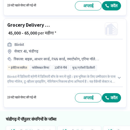
कर सकते हैं। इस जॉब के लिए बाइक, स्मार्टफोन का उपलब्ध होना आवश्यक है।
अप्लाई
कॉल
19 घंटे पहले पोस्ट की गई थी
Grocery Delivery Boy
₹ 45,000 - 65,000
per महीना *
Blinkit
सेक्टर 40, चंडीगढ़
स्किल्स
:
बाइक, आधार कार्ड, PAN कार्ड, स्मार्टफोन, एरिया नॉलेज, टू-व्हीलर ड्राइविंग, नेविगेशन स्किल्स, बैंक अकाउंट
इंसेंटिव्स शामिल
फ्लेक्सिबल शिफ्ट
10वीं से नीचे
फूड/ग्रॉसरी डिलीवरी
Blinkit में डिलिवरी श्रेणी में डिलिवरी बॉय के रूप में जुड़ें। इस भूमिका के लिए उम्मीदवार के पास
एरिया नॉलेज, टू-व्हीलर ड्राइविंग, नेविगेशन स्किल्स होना अनिवार्य है। यह वैकेंसी सेक्टर 40,
चंडीगढ़ में है। इस भूमिका के साथ अतिरिक्त लाभ जैसे मेडिकल बेनिफिट्स, इंश्योरेंस भी
मिलेंगे। यह पद 0 - 6+ वर्षो वर्ष के अनुभव वाले के लिए उपयुक्त है। आप प्रति माह ₹65000 तक
कमा सकते हैं। इस भूमिका के लिए महत्वपूर्ण दस्तावेज़ PAN कार्ड, आधार कार्ड, बैंक अकाउंट
अप्लाई
कॉल
19 घंटे पहले पोस्ट की गई थी
आवश्यक हैं।
चंडीगढ़ में पॉपुलर कंपनियों के जॉब्स