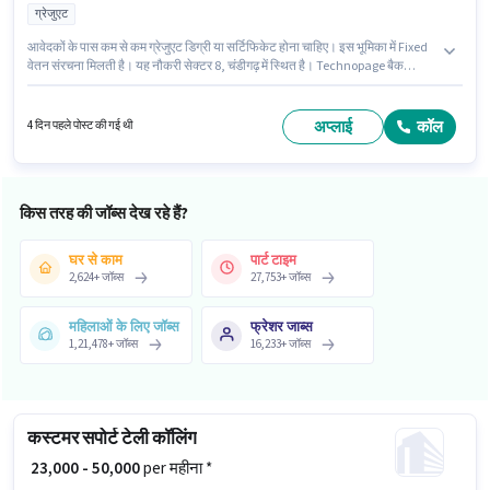
ग्रेजुएट
आवेदकों के पास कम से कम ग्रेजुएट डिग्री या सर्टिफिकेट होना चाहिए। इस भूमिका में Fixed
वेतन संरचना मिलती है। यह नौकरी सेक्टर 8, चंडीगढ़ में स्थित है। Technopage बैक
ऑफिस / डेटा एंट्री श्रेणी में Visa Counselor-Filing Executive पद के लिए सक्रिय रूप से
हायर कर रहा है। यह भूमिका 4 - 6+ वर्षो वर्ष के अनुभव वाले के लिए खुली है, मासिक वेतन
₹45000 रहेगा।
अप्लाई
कॉल
4 दिन पहले पोस्ट की गई थी
किस तरह की जॉब्स देख रहे हैं?
घर से काम
पार्ट टाइम
2,624
+
जॉब्स
27,753
+
जॉब्स
महिलाओं के लिए जॉब्स
फ्रेशर जाब्स
1,21,478
+
जॉब्स
16,233
+
जॉब्स
कस्टमर सपोर्ट टेली कॉलिंग
₹ 23,000 - 50,000
per महीना *