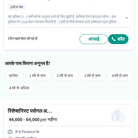
10वीं से नीचे
यह भूमिका 0 - 1 वर्षो वर्ष के अनुभव वाले के लिए खुली है, मासिक वेतन ₹35000 रहेगा। इस
भूमिका में Fixed वेतन संरचना मिलती है। 10वीं से नीचे योग्यता वाले उम्मीदवार इस भूमिका के
लिए उपयुक्त हैं। इस भूमिका के लिए आवेदक के पास कंप्यूटर नॉलेज, डाटा एंट्री, ईमेल
राइटिंग, MS Excel, MS Word जैसी स्किल्स होनी चाहिए। Gism Technologies में बैक
ऑफिस / डेटा एंट्री श्रेणी में बैक ऑफिस एग्जीक्यूटिव के रूप में जुड़ें। यह वैकेंसी औद्योगिक
अप्लाई
कॉल
3 दिन पहले पोस्ट की गई थी
क्षेत्र, चंडीगढ़ में है।
आपके पास कितना अनुभव है?
फ्रेशर
1 वर्ष से कम
2 वर्ष से कम
3 वर्ष से कम
4 वर्ष से कम
4 वर्ष से अधिक
रिसेप्शनिस्ट पर्सनल असिस्टेंट
₹ 44,000 - 64,000
per महीना
R K Finance Hr