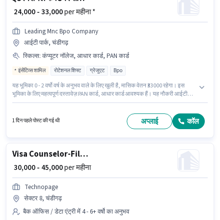
₹ 24,000 - 33,000
per महीना *
Leading Mnc Bpo Company
आईटी पार्क, चंडीगढ़
स्किल्स
:
कंप्यूटर नॉलेज, आधार कार्ड, PAN कार्ड
इंसेंटिव्स शामिल
रोटेशनल शिफ्ट
ग्रेजुएट
Bpo
यह भूमिका 0 - 2 वर्षो वर्ष के अनुभव वाले के लिए खुली है, मासिक वेतन ₹33000 रहेगा। इस
भूमिका के लिए महत्वपूर्ण दस्तावेज़ PAN कार्ड, आधार कार्ड आवश्यक हैं। यह नौकरी आईटी
पार्क, चंडीगढ़ में स्थित है। इस भूमिका के लिए उम्मीदवार के पास कंप्यूटर नॉलेज होना अनिवार्य
है। Leading Mnc Bpo Company में ग्राहक सहायता / टेलीकॉलर श्रेणी में इंटरनेशनल
कस्टमर सपोर्ट एग्जीक्यूटिव के रूप में जुड़ें। इस भूमिका के साथ अतिरिक्त लाभ जैसे कैब, PF,
अप्लाई
कॉल
1 दिन पहले पोस्ट की गई थी
मेडिकल बेनिफिट्स भी मिलेंगे।
Visa Counselor-Filing Executive
₹ 30,000 - 45,000
per महीना
Technopage
सेक्टर 8, चंडीगढ़
बैक ऑफिस / डेटा एंट्री में 4 - 6+ वर्षो का अनुभव