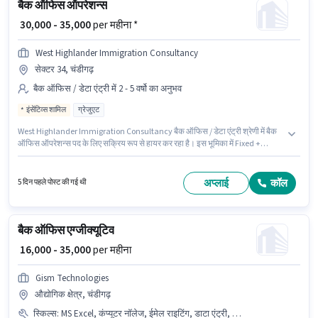
बैक ऑफिस ऑपरेशन्स
₹ 30,000 - 35,000
per महीना *
West Highlander Immigration Consultancy
सेक्टर 34, चंडीगढ़
बैक ऑफिस / डेटा एंट्री में 2 - 5 वर्षो का अनुभव
इंसेंटिव्स शामिल
ग्रेजुएट
West Highlander Immigration Consultancy बैक ऑफिस / डेटा एंट्री श्रेणी में बैक
ऑफिस ऑपरेशन्स पद के लिए सक्रिय रूप से हायर कर रहा है। इस भूमिका में Fixed +
Incentives वेतन संरचना मिलती है। यह नौकरी सेक्टर 34, चंडीगढ़ में स्थित है। आवेदकों के
पास कम से कम ग्रेजुएट डिग्री या सर्टिफिकेट होना चाहिए। यह भूमिका 2 - 5 वर्षो वर्ष के
अनुभव वाले के लिए खुली है, मासिक वेतन ₹35000 रहेगा।
अप्लाई
कॉल
5 दिन पहले पोस्ट की गई थी
बैक ऑफिस एग्जीक्यूटिव
₹ 16,000 - 35,000
per महीना
Gism Technologies
औद्योगिक क्षेत्र, चंडीगढ़
स्किल्स
:
MS Excel, कंप्यूटर नॉलेज, ईमेल राइटिंग, डाटा एंट्री, MS Word