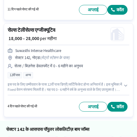
इस भूमिका के लिए आवेदन करने हेतु उम्मीदवार के पास स्मार्टफोन, इंटरनेट कनेक्शन होना
चाहिए। यह वैकेंसी सेक्टर 142, नोएडा में है। इस भूमिका के लिए उम्मीदवार के पास कंप्यूटर
अप्लाई
कॉल
11 दिन पहले पोस्ट की गई थी
नॉलेज, लीड जनरेशन, MS Excel, वायरिंग होना अनिवार्य है।
सेल्स टेलीसेल्स एग्जीक्यूटिव
₹ 18,000 - 28,000
per महीना
Suwasthi Intense Healthcare
सेक्टर 142, नोएडा
(
मेट्रो स्टेशन के पास
)
सेल्स / बिज़नेस डेवलपमेंट में 0 - 6 महीने का अनुभव
12वीं पास
अन्य
इस पद के लिए उम्मीदवार के पास 12वीं पास डिग्री/सर्टिफिकेट होना अनिवार्य है। इस भूमिका में
Fixed वेतन संरचना मिलती है। यह पद 0 - 6 महीने वर्ष के अनुभव वाले के लिए उपयुक्त है।
आप प्रति माह ₹28000 तक कमा सकते हैं। यह नौकरी सेक्टर 142, नोएडा में स्थित है।
SUWASTHI INTENSE HEALTHCARE PRIVATE LIMITED सेल्स / बिज़नेस डेवलपमेंट
श्रेणी में टेलीसेल्स एग्जीक्यूटिव पद के लिए सक्रिय रूप से हायर कर रहा है।
अप्लाई
कॉल
4 दिन पहले पोस्ट की गई थी
सेक्टर 142 के आसपास पॉपुलर लोकलिटीज़ बाय जॉब्स