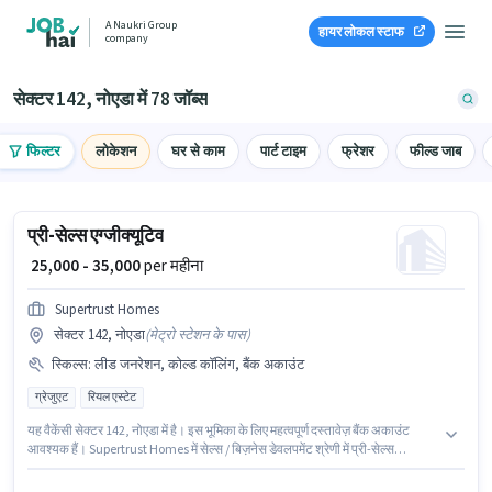
A Naukri Group
हायर लोकल स्टाफ
company
सेक्टर 142, नोएडा में 78 जॉब्स
फिल्टर
लोकेशन
घर से काम
पार्ट टाइम
फ्रेशर
फील्ड जाब
प्री-सेल्स एग्जीक्यूटिव
₹ 25,000 - 35,000
per महीना
Supertrust Homes
सेक्टर 142, नोएडा
(
मेट्रो स्टेशन के पास
)
स्किल्स
:
लीड जनरेशन, कोल्ड कॉलिंग, बैंक अकाउंट
ग्रेजुएट
रियल एस्टेट
यह वैकेंसी सेक्टर 142, नोएडा में है। इस भूमिका के लिए महत्वपूर्ण दस्तावेज़ बैंक अकाउंट
आवश्यक हैं। Supertrust Homes में सेल्स / बिज़नेस डेवलपमेंट श्रेणी में प्री-सेल्स
एग्जीक्यूटिव के रूप में जुड़ें। इस पद के लिए Fixed सैलरी उपलब्ध है। इस पद के लिए उम्मीदवार
के पास ग्रेजुएट डिग्री/सर्टिफिकेट होना अनिवार्य है। इस भूमिका के लिए उम्मीदवार के पास