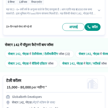
डे शिफ्ट
12वीं पास
रियल एस्टेट
यह पद 3 - 6+ वर्षो वर्ष के अनुभव वाले के लिए उपयुक्त है। आप प्रति माह ₹65000 तक कमा
सकते हैं। इस भूमिका में Fixed वेतन संरचना मिलती है। यह वैकेंसी सेक्टर 142, नोएडा में है।
Ram Empire India टेलीसेल्स / टेलीमार्केटिंग श्रेणी में Real Estate Team Leader पद
के लिए सक्रिय रूप से हायर कर रहा है। आवेदकों के पास कम से कम 12वीं पास डिग्री या
सर्टिफिकेट होना चाहिए। यह भूमिका फुल टाइम की है, डे शिफ्ट के साथ और 6 days
अप्लाई
कॉल
10+ दिन पहले पोस्ट की गई थी
working प्रति सप्ताह है।
सेक्टर 142 में पॉपुलर कैटेगरी बाय जॉब्स
सेक्टर 142
,
नोएडा
में
टेलीसेल्स / टेलीमार्केटिंग
जॉब्स (22)
सेक्टर 142
,
नोएडा
में
सेल्स
सेक्टर 142
,
नोएडा
में
वीडियो एडिटर
जॉब्स
सेक्टर 142
,
नोएडा
में
वेटर / स्टीवर्ड
जॉब्स
टेली कॉलर
₹ 15,000 - 80,000
per महीना *
Globalbirth Developers
सेक्टर 142, नोएडा
(
मेट्रो स्टेशन के पास
)