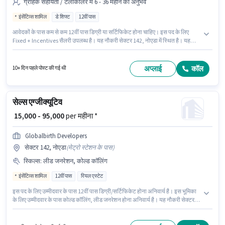
ग्राहक सहायता / टेलीकॉलर में 6 - 36 महीने का अनुभव
इंसेंटिव्स शामिल
डे शिफ्ट
12वीं पास
आवेदकों के पास कम से कम 12वीं पास डिग्री या सर्टिफिकेट होना चाहिए। इस पद के लिए
Fixed + Incentives सैलरी उपलब्ध है। यह नौकरी सेक्टर 142, नोएडा में स्थित है। यह
भूमिका फुल टाइम की है, डे शिफ्ट के साथ और 6 days working प्रति सप्ताह है। यह पद 6 -
36 महीने वर्ष के अनुभव वाले के लिए उपयुक्त है। आप प्रति माह ₹80000 तक कमा सकते हैं।
Globalbirth Developers ग्राहक सहायता / टेलीकॉलर श्रेणी में टेली कॉलर पद के लिए
अप्लाई
कॉल
10+ दिन पहले पोस्ट की गई थी
सक्रिय रूप से हायर कर रहा है।
सेल्स एग्जीक्यूटिव
₹ 15,000 - 95,000
per महीना *
Globalbirth Developers
सेक्टर 142, नोएडा
(
मेट्रो स्टेशन के पास
)
स्किल्स
:
लीड जनरेशन, कोल्ड कॉलिंग
इंसेंटिव्स शामिल
12वीं पास
रियल एस्टेट
इस पद के लिए उम्मीदवार के पास 12वीं पास डिग्री/सर्टिफिकेट होना अनिवार्य है। इस भूमिका
के लिए उम्मीदवार के पास कोल्ड कॉलिंग, लीड जनरेशन होना अनिवार्य है। यह नौकरी सेक्टर
142, नोएडा में स्थित है। PF पद और कंपनी की नीतियों के अनुसार दिए जा सकते हैं। यह पद 6
- 24 महीने वर्ष के अनुभव वाले के लिए उपयुक्त है। आप प्रति माह ₹95000 तक कमा सकते हैं।