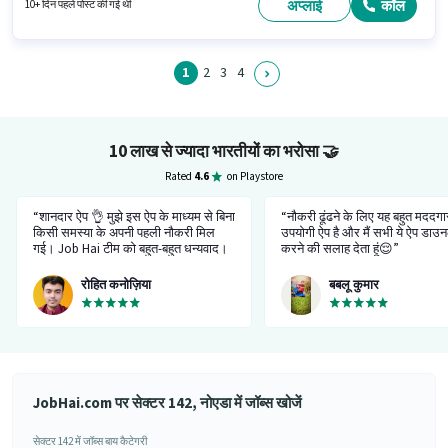
इस भूमिका में Fixed + Incentives वेतन संरचना मिलती है।
अप्लाई
कॉल
10+ दिन पहले पोस्ट की गई थी
1
2
3
4
10 लाख से ज्यादा भारतीयों का भरोसा
🤝
Rated
4.6
on Playstore
“शानदार ऐप 👌 मुझे इस ऐप के माध्यम से बिना
“नौकरी ढूंढने के लिए यह बहुत मददग
किसी समस्या के अपनी पहली नौकरी मिल
उपयोगी ऐप है और मैं सभी ये ऐप डाउ
गई। Job Hai टीम को बहुत-बहुत धन्यवाद।
करने की सलाह देता हूं😌”
कृपया बस ऐसे ही रहें, केवल फीचर में बदलाव
न करें। मुझे आपका काम पसंद है, आप सभी
रोहित कनोज़िया
बबलू कुमार
बहुत अच्छा कर रहे हैं और फर्जी और
धोखाधड़ी करने वाले रिक्रूटर्स को अनुमति
नहीं दे रहे हैं।”
JobHai.com पर सेक्टर 142, नोएडा में जॉब्स खोजें
सेक्टर 142 में जॉब्स बाय कैटेगरी