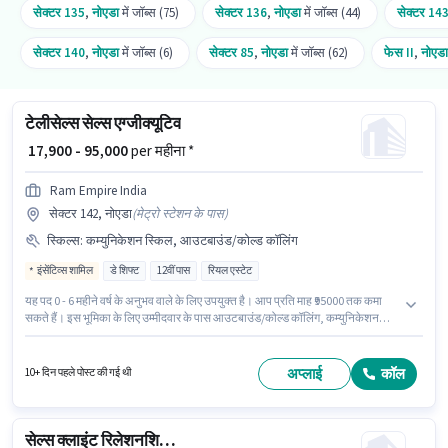
सेक्टर 135
,
नोएडा
में जॉब्स (75)
सेक्टर 136
,
नोएडा
में जॉब्स (44)
सेक्टर 14
सेक्टर 140
,
नोएडा
में जॉब्स (6)
सेक्टर 85
,
नोएडा
में जॉब्स (62)
फेस II
,
नोएडा
टेलीसेल्स सेल्स एग्जीक्यूटिव
₹ 17,900 - 95,000
per महीना *
Ram Empire India
सेक्टर 142, नोएडा
(
मेट्रो स्टेशन के पास
)
स्किल्स
:
कम्युनिकेशन स्किल, आउटबाउंड/कोल्ड कॉलिंग
इंसेंटिव्स शामिल
डे शिफ्ट
12वीं पास
रियल एस्टेट
यह पद 0 - 6 महीने वर्ष के अनुभव वाले के लिए उपयुक्त है। आप प्रति माह ₹95000 तक कमा
सकते हैं। इस भूमिका के लिए उम्मीदवार के पास आउटबाउंड/कोल्ड कॉलिंग, कम्युनिकेशन
स्किल होना अनिवार्य है। Ram Empire India टेलीसेल्स / टेलीमार्केटिंग श्रेणी में सेल्स
एग्जीक्यूटिव पद के लिए सक्रिय रूप से हायर कर रहा है। इस भूमिका में Fixed + Incentives
वेतन संरचना मिलती है। यह नौकरी सेक्टर 142, नोएडा में स्थित है। इस पद के लिए उम्मीदवार
अप्लाई
कॉल
10+ दिन पहले पोस्ट की गई थी
के पास 12वीं पास डिग्री/सर्टिफिकेट होना अनिवार्य है।
सेल्स क्लाइंट रिलेशनशिप मैनेजर