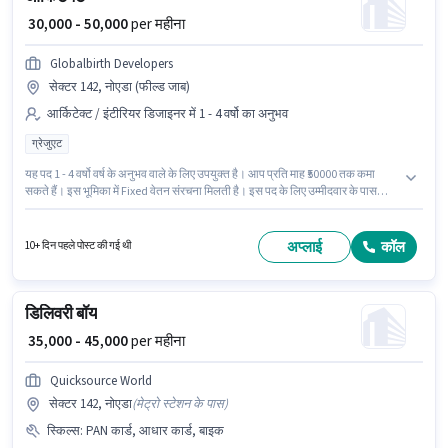
₹ 30,000 - 50,000
per महीना
Globalbirth Developers
सेक्टर 142, नोएडा (फील्ड जाब)
आर्किटेक्ट / इंटीरियर डिजाइनर में 1 - 4 वर्षो का अनुभव
ग्रेजुएट
यह पद 1 - 4 वर्षो वर्ष के अनुभव वाले के लिए उपयुक्त है। आप प्रति माह ₹50000 तक कमा
सकते हैं। इस भूमिका में Fixed वेतन संरचना मिलती है। इस पद के लिए उम्मीदवार के पास
ग्रेजुएट डिग्री/सर्टिफिकेट होना अनिवार्य है। PF पद और कंपनी की नीतियों के अनुसार दिए जा
सकते हैं। यह वैकेंसी सेक्टर 142, नोएडा में है। Globalbirth Developers में आर्किटेक्ट /
इंटीरियर डिजाइनर श्रेणी में आर्किटेक्ट के रूप में जुड़ें।
अप्लाई
कॉल
10+ दिन पहले पोस्ट की गई थी
डिलिवरी बॉय
₹ 35,000 - 45,000
per महीना
Quicksource World
सेक्टर 142, नोएडा
(
मेट्रो स्टेशन के पास
)
स्किल्स
:
PAN कार्ड, आधार कार्ड, बाइक