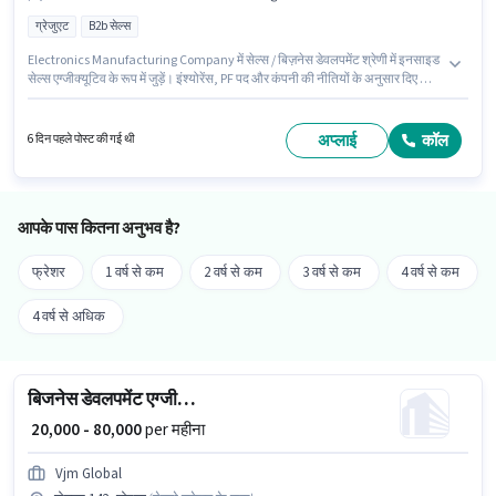
ग्रेजुएट
B2b सेल्स
Electronics Manufacturing Company में सेल्स / बिज़नेस डेवलपमेंट श्रेणी में इनसाइड
सेल्स एग्जीक्यूटिव के रूप में जुड़ें। इंश्योरेंस, PF पद और कंपनी की नीतियों के अनुसार दिए जा
सकते हैं। यह नौकरी सेक्टर 142, नोएडा में स्थित है। इस भूमिका में Fixed वेतन संरचना
मिलती है। इस पद के लिए उम्मीदवार के पास ग्रेजुएट डिग्री/सर्टिफिकेट होना अनिवार्य है। यह
भूमिका 1 - 3 वर्षो वर्ष के अनुभव वाले के लिए खुली है, मासिक वेतन ₹40000 रहेगा।
अप्लाई
कॉल
6 दिन पहले पोस्ट की गई थी
आपके पास कितना अनुभव है?
फ्रेशर
1 वर्ष से कम
2 वर्ष से कम
3 वर्ष से कम
4 वर्ष से कम
4 वर्ष से अधिक
बिजनेस डेवलपमेंट एग्जीक्यूटिव
₹ 20,000 - 80,000
per महीना
Vjm Global