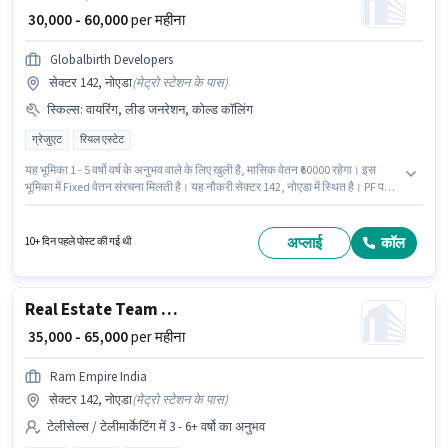
₹ 30,000 - 60,000
per महीना
Globalbirth Developers
सेक्टर 142, नोएडा
(
मेट्रो स्टेशन के पास
)
स्किल्स
:
वायरिंग, लीड जनरेशन, कोल्ड कॉलिंग
ग्रेजुएट
रियल एस्टेट
यह भूमिका 1 - 5 वर्षो वर्ष के अनुभव वाले के लिए खुली है, मासिक वेतन ₹60000 रहेगा। इस
भूमिका में Fixed वेतन संरचना मिलती है। यह नौकरी सेक्टर 142, नोएडा में स्थित है। PF पद
और कंपनी की नीतियों के अनुसार दिए जा सकते हैं। Globalbirth Developers सेल्स /
बिज़नेस डेवलपमेंट श्रेणी में Client Relationship Manager पद के लिए सक्रिय रूप से
हायर कर रहा है। इस भूमिका के लिए आवेदक के पास कोल्ड कॉलिंग, लीड जनरेशन, वायरिंग
अप्लाई
कॉल
10+ दिन पहले पोस्ट की गई थी
जैसी स्किल्स होनी चाहिए।
Real Estate Team Leader
₹ 35,000 - 65,000
per महीना
Ram Empire India
सेक्टर 142, नोएडा
(
मेट्रो स्टेशन के पास
)
टेलीसेल्स / टेलीमार्केटिंग में 3 - 6+ वर्षो का अनुभव