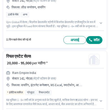
सेक्टर 142, नोएडा
(
मेट्रो स्टेशन के पास
)
स्किल्स
:
लीड जनरेशन, वायरिंग
10वीं से नीचे
अन्य
Vjm Global में सेल्स / बिज़नेस डेवलपमेंट श्रेणी में बिजनेस डेवलपमेंट एग्जीक्यूटिव के रूप में
जुड़ें। इस भूमिका में Fixed वेतन संरचना मिलती है। यह भूमिका 1 - 6+ वर्षो वर्ष के अनुभव वाले
के लिए खुली है, मासिक वेतन ₹80000 रहेगा। इस भूमिका के लिए उम्मीदवार के पास लीड
जनरेशन, वायरिंग होना अनिवार्य है। यह वैकेंसी सेक्टर 142, नोएडा में है। इस नौकरी के लिए
10वीं से नीचे योग्यता वाले उम्मीदवार आवेदन कर सकते हैं।
अप्लाई
कॉल
11 दिन पहले पोस्ट की गई थी
रियल एस्टेट सेल्स
₹ 20,000 - 95,000
per महीना *
Ram Empire India
सेक्टर 142, नोएडा
(
मेट्रो स्टेशन के पास
)
स्किल्स
:
वायरिंग, इंटरनेट कनेक्शन, MS Excel, स्मार्टफोन, आधार कार्ड, कंप्यूटर नॉलेज, लीड जनरेशन, PAN कार्ड, बैंक अकाउंट
इंसेंटिव्स शामिल
ग्रेजुएट
रियल एस्टेट
यह भूमिका 1 - 6+ वर्षो वर्ष के अनुभव वाले के लिए खुली है, मासिक वेतन ₹95000 रहेगा। इस पद
के लिए आवश्यक दस्तावेज़ जैसे PAN कार्ड, आधार कार्ड, बैंक अकाउंट का होना अनिवार्य है।
Ram Empire India में सेल्स / बिज़नेस डेवलपमेंट श्रेणी में रियल एस्टेट सेल्स के रूप में जुड़ें।