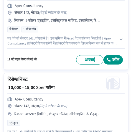
Apex Consultancy
सेक्टर 142, नोएडा
(
मेट्रो स्टेशन के पास
)
स्किल्स
:
2-व्हीलर ड्राइविंग, इलेक्ट्रिकल सर्किट, इंस्टॉलेशन/रिपेयर
डे शिफ्ट
10वीं से नीचे
यह वैकेंसी सेक्टर 142, नोएडा में है। इस भूमिका में Fixed वेतन संरचना मिलती है। Apex
Consultancy इलेक्ट्रीशियन श्रेणी में इलेक्ट्रीशियन पद के लिए सक्रिय रूप से हायर कर
रहा है। इस भूमिका के लिए आवेदक के पास इलेक्ट्रिकल सर्किट, 2-व्हीलर ड्राइविंग,
इंस्टॉलेशन/रिपेयर जैसी स्किल्स होनी चाहिए। यह भूमिका फुल टाइम की है, डे शिफ्ट के साथ
और 6 days working प्रति सप्ताह है। 10वीं से नीचे योग्यता वाले उम्मीदवार इस भूमिका के
अप्लाई
कॉल
11 घंटे पहले पोस्ट की गई थी
लिए उपयुक्त हैं।
रिसेप्शनिस्ट
₹ 10,000 - 15,000
per महीना
Apex Consultancy
सेक्टर 142, नोएडा
(
मेट्रो स्टेशन के पास
)
स्किल्स
:
कस्टमर हैंडलिंग, कंप्यूटर नॉलेज, ऑर्गनाइजिंग & शेड्यूलिंग, कॉल हैंडलिंग
ग्रेजुएट
यह पद 1 - 6+ वर्षो वर्ष के अनुभव वाले के लिए उपयुक्त है। आप प्रति माह ₹15000 तक कमा