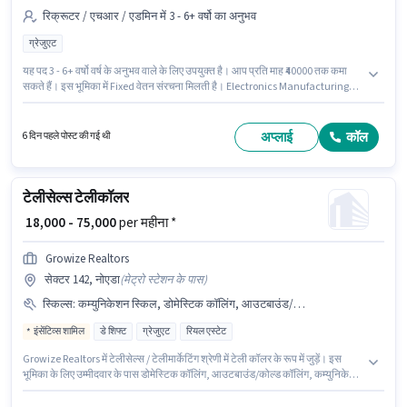
रिक्रूटर / एचआर / एडमिन में 3 - 6+ वर्षो का अनुभव
ग्रेजुएट
यह पद 3 - 6+ वर्षो वर्ष के अनुभव वाले के लिए उपयुक्त है। आप प्रति माह ₹40000 तक कमा
सकते हैं। इस भूमिका में Fixed वेतन संरचना मिलती है। Electronics Manufacturing
Company रिक्रूटर / एचआर / एडमिन श्रेणी में एडमिन एग्जीक्यूटिव पद के लिए सक्रिय रूप
से हायर कर रहा है। यह वैकेंसी सेक्टर 142, नोएडा में है। आवेदकों के पास कम से कम ग्रेजुएट
डिग्री या सर्टिफिकेट होना चाहिए।
अप्लाई
कॉल
6 दिन पहले पोस्ट की गई थी
टेलीसेल्स टेलीकॉलर
₹ 18,000 - 75,000
per महीना *
Growize Realtors
सेक्टर 142, नोएडा
(
मेट्रो स्टेशन के पास
)
स्किल्स
:
कम्युनिकेशन स्किल, डोमेस्टिक कॉलिंग, आउटबाउंड/कोल्ड कॉलिंग
इंसेंटिव्स शामिल
डे शिफ्ट
ग्रेजुएट
रियल एस्टेट
Growize Realtors में टेलीसेल्स / टेलीमार्केटिंग श्रेणी में टेली कॉलर के रूप में जुड़ें। इस
भूमिका के लिए उम्मीदवार के पास डोमेस्टिक कॉलिंग, आउटबाउंड/कोल्ड कॉलिंग, कम्युनिकेशन
स्किल होना अनिवार्य है। इस पद के लिए उम्मीदवार के पास ग्रेजुएट डिग्री/सर्टिफिकेट होना
अनिवार्य है। इस पद के लिए Fixed + Incentives सैलरी उपलब्ध है। यह भूमिका फुल टाइम