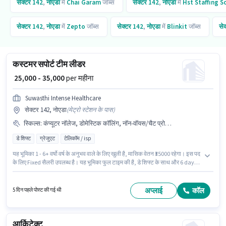
सेक्टर 142
,
नोएडा
में
Chai Garam
जॉब्स
सेक्टर 142
,
नोएडा
में
Hst Staffing S
सेक्टर 142
,
नोएडा
में
Zepto
जॉब्स
सेक्टर 142
,
नोएडा
में
Blinkit
जॉब्स
से
कस्टमर सपोर्ट टीम लीडर
₹ 25,000 - 35,000
per महीना
Suwasthi Intense Healthcare
सेक्टर 142, नोएडा
(
मेट्रो स्टेशन के पास
)
स्किल्स
:
कंप्यूटर नॉलेज, डोमेस्टिक कॉलिंग, नॉन-वॉयस/चैट प्रोसेस, क्वेरी रेसोल्युशन
डे शिफ्ट
ग्रेजुएट
टेलिकॉम / isp
यह भूमिका 1 - 6+ वर्षो वर्ष के अनुभव वाले के लिए खुली है, मासिक वेतन ₹35000 रहेगा। इस पद
के लिए Fixed सैलरी उपलब्ध है। यह भूमिका फुल टाइम की है, डे शिफ्ट के साथ और 6 days
working प्रति सप्ताह है। इस भूमिका के लिए आवेदक के पास कंप्यूटर नॉलेज, डोमेस्टिक
कॉलिंग, क्वेरी रेसोल्युशन, नॉन-वॉयस/चैट प्रोसेस जैसी स्किल्स होनी चाहिए। Suwasthi
Intense Healthcare में ग्राहक सहायता / टेलीकॉलर श्रेणी में कस्टमर सपोर्ट टीम लीडर के
अप्लाई
कॉल
5 दिन पहले पोस्ट की गई थी
रूप में जुड़ें। इस पद के लिए उम्मीदवार के पास ग्रेजुएट डिग्री/सर्टिफिकेट होना अनिवार्य है।
आर्किटेक्ट