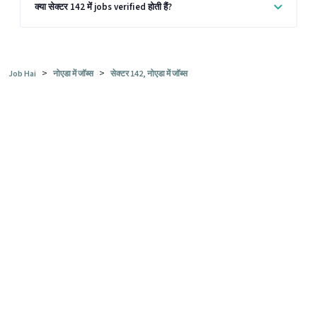
क्या सेक्टर 142 में jobs verified होती हैं?
>
>
Job Hai
नोएडा में जॉब्स
सेक्टर 142, नोएडा में जॉब्स