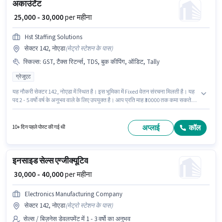
अकाउंटेंट
₹ 25,000 - 30,000
per महीना
Hst Staffing Solutions
सेक्टर 142, नोएडा
(
मेट्रो स्टेशन के पास
)
स्किल्स
:
GST, टैक्स रिटर्न्स, TDS, बुक कीपिंग, ऑडिट, Tally
ग्रेजुएट
यह नौकरी सेक्टर 142, नोएडा में स्थित है। इस भूमिका में Fixed वेतन संरचना मिलती है। यह
पद 2 - 5 वर्षो वर्ष के अनुभव वाले के लिए उपयुक्त है। आप प्रति माह ₹30000 तक कमा सकते
हैं। इस भूमिका के लिए उम्मीदवार के पास ऑडिट, बुक कीपिंग, GST, Tally, टैक्स रिटर्न्स,
TDS होना अनिवार्य है। इस पद के लिए उम्मीदवार के पास ग्रेजुएट डिग्री/सर्टिफिकेट होना
अनिवार्य है। Hst Staffing Solutions में अकाउंटेंट श्रेणी में अकाउंटेंट के रूप में जुड़ें।
अप्लाई
कॉल
10+ दिन पहले पोस्ट की गई थी
इनसाइड सेल्स एग्जीक्यूटिव
₹ 30,000 - 40,000
per महीना
Electronics Manufacturing Company
सेक्टर 142, नोएडा
(
मेट्रो स्टेशन के पास
)
सेल्स / बिज़नेस डेवलपमेंट में 1 - 3 वर्षो का अनुभव