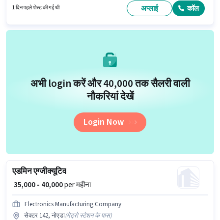
कोल्ड कॉलिंग, लीड जनरेशन होना अनिवार्य है।
अप्लाई
कॉल
1 दिन पहले पोस्ट की गई थी
अभी login करें और ₹40,000 तक सैलरी वाली
नौकरियां देखें
Login Now
एडमिन एग्जीक्यूटिव
₹ 35,000 - 40,000
per महीना
Electronics Manufacturing Company
सेक्टर 142, नोएडा
(
मेट्रो स्टेशन के पास
)