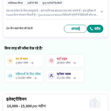
फ्लेक्सिबल शिफ्ट
10वीं से नीचे
फूड/ग्रॉसरी डिलीवरी
यह पद फ्रेशर के लिए उपयुक्त है। आप प्रति माह ₹45000 तक कमा सकते हैं। इस भूमिका में
Fixed वेतन संरचना मिलती है। Quicksource World डिलिवरी श्रेणी में डिलिवरी बॉय पद के
लिए सक्रिय रूप से हायर कर रहा है। इंश्योरेंस पद और कंपनी की नीतियों के अनुसार दिए जा
सकते हैं। 10वीं से नीचे योग्यता वाले उम्मीदवार इस भूमिका के लिए उपयुक्त हैं। इस भूमिका के
लिए आवेदन करने हेतु उम्मीदवार के पास बाइक होना चाहिए।
अप्लाई
कॉल
10+ दिन पहले पोस्ट की गई थी
किस तरह की जॉब्स देख रहे हैं?
घर से काम
पार्ट टाइम
2,464
+
जॉब्स
24,943
+
जॉब्स
महिलाओं के लिए जॉब्स
फ्रेशर जाब्स
1,14,930
+
जॉब्स
15,133
+
जॉब्स
इलेक्ट्रीशियन
₹ 10,000 - 15,000
per महीना