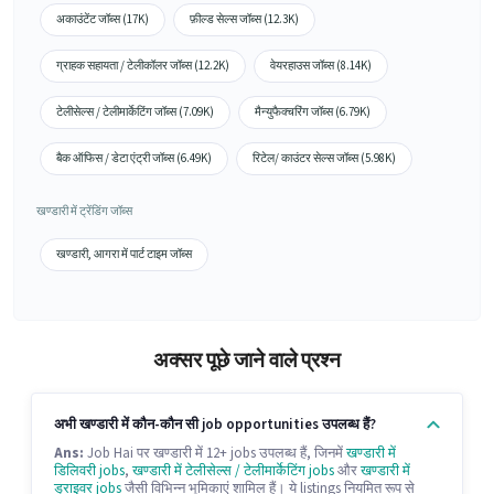
अकाउंटेंट जॉब्स (17K)
फ़ील्ड सेल्स जॉब्स (12.3K)
ग्राहक सहायता / टेलीकॉलर जॉब्स (12.2K)
वेयरहाउस जॉब्स (8.14K)
टेलीसेल्स / टेलीमार्केटिंग जॉब्स (7.09K)
मैन्युफैक्चरिंग जॉब्स (6.79K)
बैक ऑफिस / डेटा एंट्री जॉब्स (6.49K)
रिटेल/ काउंटर सेल्स जॉब्स (5.98K)
खण्डारी में ट्रेंडिंग जॉब्स
खण्डारी, आगरा में पार्ट टाइम जॉब्स
अक्सर पूछे जाने वाले प्रश्न
अभी खण्डारी में कौन-कौन सी job opportunities उपलब्ध हैं?
Ans:
Job Hai पर खण्डारी में 12+ jobs उपलब्ध हैं, जिनमें
खण्डारी में
डिलिवरी jobs
,
खण्डारी में टेलीसेल्स / टेलीमार्केटिंग jobs
और
खण्डारी में
ड्राइवर jobs
जैसी विभिन्न भूमिकाएं शामिल हैं। ये listings नियमित रूप से