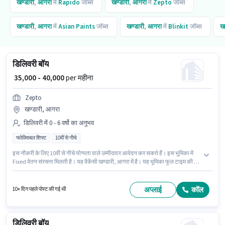
खण्डारी
,
आगरा
में
Rapido
जॉब्स
खण्डारी
,
आगरा
में
Zepto
जॉब्स
खण्डारी
,
आगरा
में
Asian Paints
जॉब्स
खण्डारी
,
आगरा
में
Blinkit
जॉब्स
खण
डिलिवरी बॉय
₹ 35,000 - 40,000
per महीना
Zepto
खण्डारी, आगरा
डिलिवरी में 0 - 6 वर्षो का अनुभव
फ्लेक्सिबल शिफ्ट
10वीं से नीचे
इस नौकरी के लिए 10वीं से नीचे योग्यता वाले उम्मीदवार आवेदन कर सकते हैं। इस भूमिका में
Fixed वेतन संरचना मिलती है। यह वैकेंसी खण्डारी, आगरा में है। यह भूमिका फुल टाइम की है,
फ्लेक्सिबल शिफ्ट के साथ और 6 days working प्रति सप्ताह है। Zepto में डिलिवरी श्रेणी
में डिलिवरी बॉय के रूप में जुड़ें। यह पद 0 - 6 वर्षो वर्ष के अनुभव वाले के लिए उपयुक्त है। आप
प्रति माह ₹40000 तक कमा सकते हैं।
अप्लाई
कॉल
10+ दिन पहले पोस्ट की गई थी
डिलिवरी बॉय