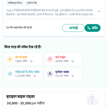
फ्लेक्सिबल शिफ्ट
10वीं से नीचे
Zepto में डिलिवरी श्रेणी में डिलिवरी बॉय के रूप में जुड़ें। इस भूमिका में Fixed वेतन संरचना
मिलती है। यह नौकरी खण्डारी, आगरा में स्थित है। यह भूमिका 0 - 6 वर्षो वर्ष के अनुभव वाले के
लिए खुली है, मासिक वेतन ₹40000 रहेगा। इस नौकरी के लिए 10वीं से नीचे योग्यता वाले
उम्मीदवार आवेदन कर सकते हैं। यह भूमिका फुल टाइम की है, फ्लेक्सिबल शिफ्ट के साथ और 6
days working प्रति सप्ताह है।
अप्लाई
कॉल
10+ दिन पहले पोस्ट की गई थी
किस तरह की जॉब्स देख रहे हैं?
घर से काम
पार्ट टाइम
2,464
+
जॉब्स
24,943
+
जॉब्स
महिलाओं के लिए जॉब्स
फ्रेशर जाब्स
1,14,930
+
जॉब्स
15,133
+
जॉब्स
ड्राइवर बाइक राइडर
₹ 30,000 - 35,000
per महीना