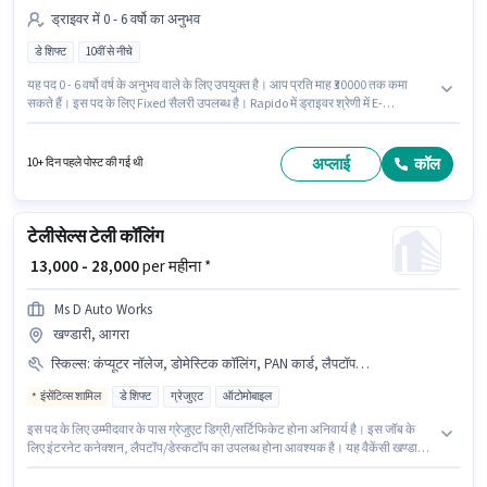
ड्राइवर में 0 - 6 वर्षो का अनुभव
डे शिफ्ट
10वीं से नीचे
यह पद 0 - 6 वर्षो वर्ष के अनुभव वाले के लिए उपयुक्त है। आप प्रति माह ₹30000 तक कमा
सकते हैं। इस पद के लिए Fixed सैलरी उपलब्ध है। Rapido में ड्राइवर श्रेणी में E-
Rickshaw Driver के रूप में जुड़ें। यह वैकेंसी खण्डारी, आगरा में है। यह एक फुल टाइम
भूमिका है, जिसमें डे शिफ्ट और 6 days working प्रति सप्ताह है। 10वीं से नीचे योग्यता वाले
उम्मीदवार इस भूमिका के लिए उपयुक्त हैं।
अप्लाई
कॉल
10+ दिन पहले पोस्ट की गई थी
टेलीसेल्स टेली कॉलिंग
₹ 13,000 - 28,000
per महीना *
Ms D Auto Works
खण्डारी, आगरा
स्किल्स
:
कंप्यूटर नॉलेज, डोमेस्टिक कॉलिंग, PAN कार्ड, लैपटॉप/डेस्कटॉप, कम्युनिकेशन स्किल, MS Excel, इंटरनेट कनेक्शन, आधार कार्ड
इंसेंटिव्स शामिल
डे शिफ्ट
ग्रेजुएट
ऑटोमोबाइल
इस पद के लिए उम्मीदवार के पास ग्रेजुएट डिग्री/सर्टिफिकेट होना अनिवार्य है। इस जॉब के
लिए इंटरनेट कनेक्शन, लैपटॉप/डेस्कटॉप का उपलब्ध होना आवश्यक है। यह वैकेंसी खण्डारी,
आगरा में है। इस भूमिका के लिए उम्मीदवार के पास कंप्यूटर नॉलेज, डोमेस्टिक कॉलिंग, MS
Excel, कम्युनिकेशन स्किल होना अनिवार्य है। यह भूमिका फुल टाइम की है, डे शिफ्ट के साथ