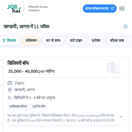
A Naukri Group
हायर लोकल स्टाफ
company
खण्डारी, आगरा में 11 जॉब्स
फिल्टर
लोकेशन
घर से काम
पार्ट टाइम
फ्रेशर
फील्ड जाब
डिलिवरी बॉय
₹ 35,000 - 40,000
per महीना
Zepto
खण्डारी, आगरा
डिलिवरी में 0 - 6 वर्षो का अनुभव
फ्लेक्सिबल शिफ्ट
10वीं से नीचे
यह एक फुल टाइम भूमिका है, जिसमें फ्लेक्सिबल शिफ्ट और 6 days working प्रति सप्ताह
है। इस भूमिका में Fixed वेतन संरचना मिलती है। यह पद 0 - 6 वर्षो वर्ष के अनुभव वाले के लिए
उपयुक्त है। आप प्रति माह ₹40000 तक कमा सकते हैं। इस नौकरी के लिए 10वीं से नीचे
योग्यता वाले उम्मीदवार आवेदन कर सकते हैं। यह वैकेंसी खण्डारी, आगरा में है। Zepto में