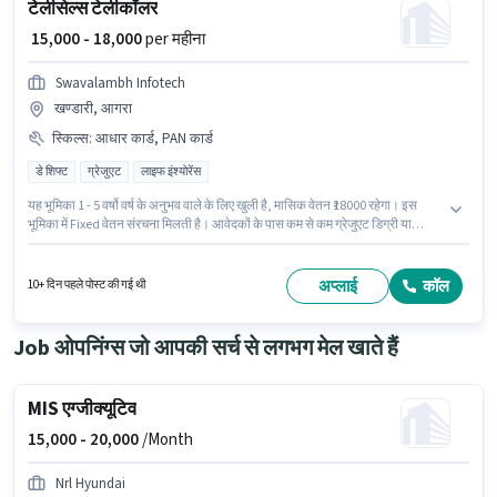
टेलीसेल्स टेलीकॉलर
₹ 15,000 - 18,000
per महीना
Swavalambh Infotech
खण्डारी, आगरा
स्किल्स
:
आधार कार्ड, PAN कार्ड
डे शिफ्ट
ग्रेजुएट
लाइफ इंश्योरेंस
यह भूमिका 1 - 5 वर्षो वर्ष के अनुभव वाले के लिए खुली है, मासिक वेतन ₹18000 रहेगा। इस
भूमिका में Fixed वेतन संरचना मिलती है। आवेदकों के पास कम से कम ग्रेजुएट डिग्री या
सर्टिफिकेट होना चाहिए। इस पद के लिए आवश्यक दस्तावेज़ जैसे PAN कार्ड, आधार कार्ड का
होना अनिवार्य है। यह वैकेंसी खण्डारी, आगरा में है। Swavalambh Infotech में टेलीसेल्स /
टेलीमार्केटिंग श्रेणी में टेली कॉलर के रूप में जुड़ें।
अप्लाई
कॉल
10+ दिन पहले पोस्ट की गई थी
Job ओपनिंग्स जो आपकी सर्च से लगभग मेल खाते हैं
MIS एग्जीक्यूटिव
15,000 -
20,000
/Month
Nrl Hyundai