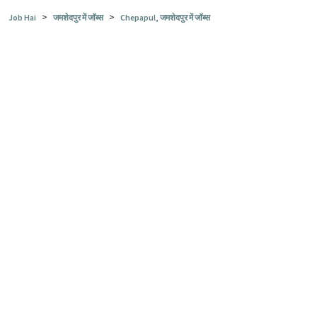
>
>
Job Hai
जमशेदपुर में जॉब्स
Chepapul, जमशेदपुर में जॉब्स