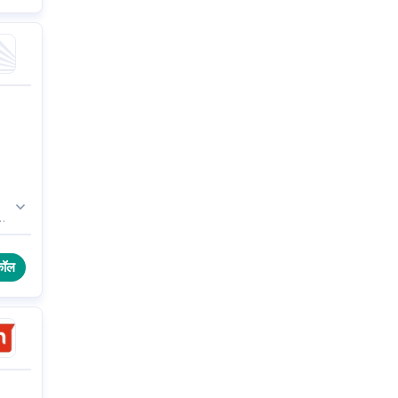
स
ns
कॉल