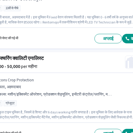
ट
10वीं से नीचे
सी बावला, अहमदाबाद में है। इस भूमिका में Fixed वेतन संरचना मिलती है। यह भूमिका 0 - 6 वर्षो वर्ष के अनुभव वाल
ुली है, मासिक वेतन ₹25000 रहेगा। Rentomojo में तकनीशियन श्रेणी में LED TV Technician के रूप में जुड़ें
 के लिए 10वीं से नीचे योग्यता वाले उम्मीदवार आवेदन कर सकते हैं। यह एक फुल टाइम भूमिका है, जिसमें डे शिफ्
ys working प्रति सप्ताह है।
अप्लाई
े पोस्ट की गई थी
फैक्चरिंग क्वालिटी एनालिस्ट
000 - 50,000
per महीना
cons Crop Protection
वला, अहमदाबाद
किल्स
:
मशीन/इक्विपमेंट ऑपरेशन, प्रोडक्शन शेड्यूलिंग, इन्वेंटरी कंट्रोल/प्लानिंग, मशीन/इक्विपमेंट मैंटेनेंस
ट
ग्रेजुएट
ुल टाइम भूमिका है, जिसमें डे शिफ्ट और 6 days working प्रति सप्ताह है। इस भूमिका के लिए आवेदक के पास
ी कंट्रोल/प्लानिंग, मशीन/इक्विपमेंट मैंटेनेंस, मशीन/इक्विपमेंट ऑपरेशन, प्रोडक्शन शेड्यूलिंग जैसी स्किल्स होनी
ह पद 2 - 5 वर्षो वर्ष के अनुभव वाले के लिए उपयुक्त है। आप प्रति माह ₹50000 तक कमा सकते हैं। इस भूमिका के
िक्त लाभ जैसे PF भी मिलेंगे। आवेदकों के पास कम से कम ग्रेजुएट डिग्री या सर्टिफिकेट होना चाहिए। इस भूमि
d वेतन संरचना मिलती है।