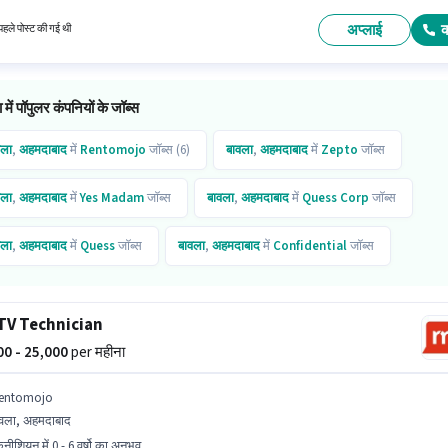
ायर कर रहा है।
अप्लाई
हले पोस्ट की गई थी
 में पॉपुलर कंपनियों के जॉब्स
वला
,
अहमदाबाद
में
Rentomojo
जॉब्स (6)
बावला
,
अहमदाबाद
में
Zepto
जॉब्स
वला
,
अहमदाबाद
में
Yes Madam
जॉब्स
बावला
,
अहमदाबाद
में
Quess Corp
जॉब्स
वला
,
अहमदाबाद
में
Quess
जॉब्स
बावला
,
अहमदाबाद
में
Confidential
जॉब्स
वला
,
अहमदाबाद
में
Kataria Automobiles
जॉब्स
TV Technician
000 - 25,000
per महीना
entomojo
वला, अहमदाबाद
नीशियन में 0 - 6 वर्षो का अनुभव