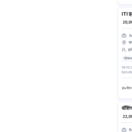
ITI इ
₹ 20,
A
बा
इले
रोटेशन
यह पद 2 
वेतन सं
भूमिका क
में इलेक्
10+ दिन प
वॉशिं
₹ 22,
R