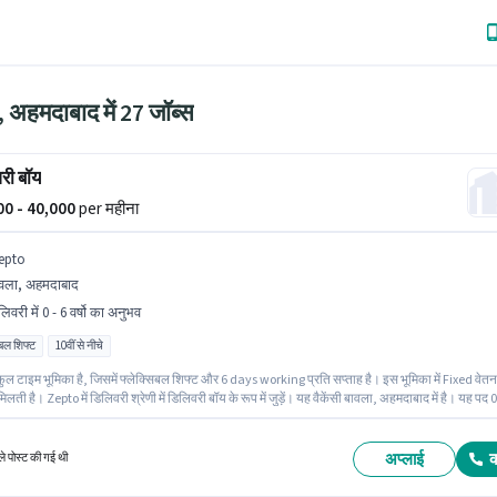
 अहमदाबाद में 27 जॉब्स
री बॉय
000 - 40,000
per महीना
epto
वला, अहमदाबाद
िवरी में 0 - 6 वर्षो का अनुभव
िबल शिफ्ट
10वीं से नीचे
ुल टाइम भूमिका है, जिसमें फ्लेक्सिबल शिफ्ट और 6 days working प्रति सप्ताह है। इस भूमिका में Fixed वेतन
िलती है। Zepto में डिलिवरी श्रेणी में डिलिवरी बॉय के रूप में जुड़ें। यह वैकेंसी बावला, अहमदाबाद में है। यह पद 0
वर्ष के अनुभव वाले के लिए उपयुक्त है। आप प्रति माह ₹40000 तक कमा सकते हैं। 10वीं से नीचे योग्यता वाले उम्मीद
ा के लिए उपयुक्त हैं।
अप्लाई
े पोस्ट की गई थी