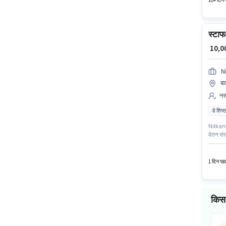
10+ दिन प
स्टाफ 
₹ 10,
N
बा
नर्
डे शिफ्
Nilkanth
वेतन सं
Others प
वर्ष के 
1 दिन पहल
किस 