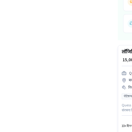
लॉजिस
₹ 15,
Q
बा
स्
रोटेशन
Quess Co
संरचना म
जैसे इंश
ऑर्डर पि
10+ दिन प