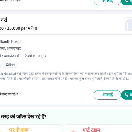
अप्लाई
हले पोस्ट की गई थी
नर्स
000 - 15,000
per महीना
ilkanth Hospital
वला, अहमदाबाद
स / कंपाउंडर में 1 - 2 वर्षो का अनुभव
ट
12वीं पास
 Hospital नर्स / कंपाउंडर श्रेणी में स्टाफ नर्स पद के लिए सक्रिय रूप से हायर कर रहा है। इस भूमिका में Fixe
रचना मिलती है। यह नौकरी बावला, अहमदाबाद में स्थित है। यह एक फुल टाइम भूमिका है, जिसमें डे शिफ्ट और
्रति सप्ताह है। आवेदकों के पास कम से कम 12वीं पास डिग्री या सर्टिफिकेट होना चाहिए। यह भूमिका 1 - 2 वर्षो
अनुभव वाले के लिए खुली है, मासिक वेतन ₹15000 रहेगा।
अप्लाई
े पोस्ट की गई थी
तरह की जॉब्स देख रहे हैं?
घर से काम
पार्ट टाइम