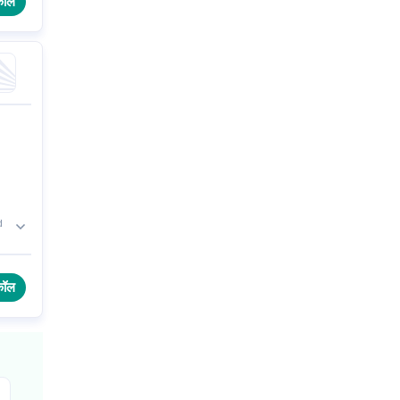
कॉल
d
कॉल