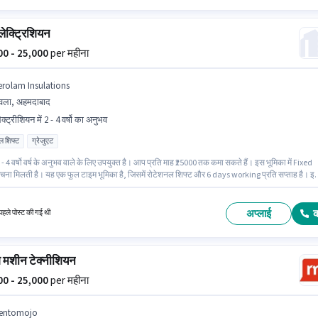
लेक्ट्रिशियन
000 - 25,000
per महीना
erolam Insulations
वला, अहमदाबाद
क्ट्रीशियन में 2 - 4 वर्षो का अनुभव
ल शिफ्ट
ग्रेजुएट
- 4 वर्षो वर्ष के अनुभव वाले के लिए उपयुक्त है। आप प्रति माह ₹25000 तक कमा सकते हैं। इस भूमिका में Fixed
रचना मिलती है। यह एक फुल टाइम भूमिका है, जिसमें रोटेशनल शिफ्ट और 6 days working प्रति सप्ताह है। इ
े साथ अतिरिक्त लाभ जैसे इंश्योरेंस, PF भी मिलेंगे। यह वैकेंसी बावला, अहमदाबाद में है। Aerolam Insulatio
ट्रीशियन श्रेणी में ITI इलेक्ट्रिशियन के रूप में जुड़ें।
अप्लाई
हले पोस्ट की गई थी
ग मशीन टेक्नीशियन
000 - 25,000
per महीना
entomojo