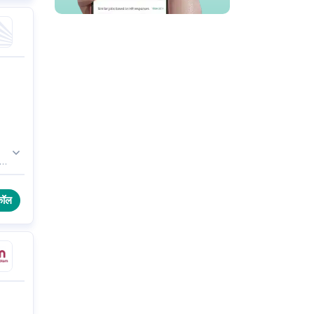
ै।
कॉल