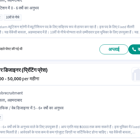
वला, अहमदाबाद
ूटिशन में 0 - 6 वर्षो का अनुभव
ट
10वीं से नीचे
am ब्यूटिशन श्रेणी में ब्यूटीशियन पद के लिए सक्रिय रूप से हायर कर रहा है। इस पद के लिए Fixed सैलरी
ै। यह वैकेंसी बावला, अहमदाबाद में है। 10वीं से नीचे योग्यता वाले उम्मीदवार इस भूमिका के लिए उपयुक्त हैं। यह
 - 6 वर्षो वर्ष के अनुभव वाले के लिए खुली है, मासिक वेतन ₹60000 रहेगा। यह भूमिका फुल टाइम की है, डे शिफ्ट के
6 days working प्रति सप्ताह है।
अप्लाई
हले पोस्ट की गई थी
टर डिजाइनर (प्रिंटिंग प्रेस)
000 - 50,000
per महीना
obrecruitment
वला, अहमदाबाद
राफिक / वेब डिजाइनर में 5 - 6+ वर्षो का अनुभव
ट
- 6+ वर्षो वर्ष के अनुभव वाले के लिए उपयुक्त है। आप प्रति माह ₹50000 तक कमा सकते हैं। इस भूमिका में Fixed
चना मिलती है। आवेदकों के पास कम से कम ग्रेजुएट डिग्री या सर्टिफिकेट होना चाहिए। यह वैकेंसी बावला,
 में है। Jobrecruitment ग्राफिक / वेब डिजाइनर श्रेणी में कंप्यूटर डिजाइनर (प्रिंटिंग प्रेस) पद के लिए सक्