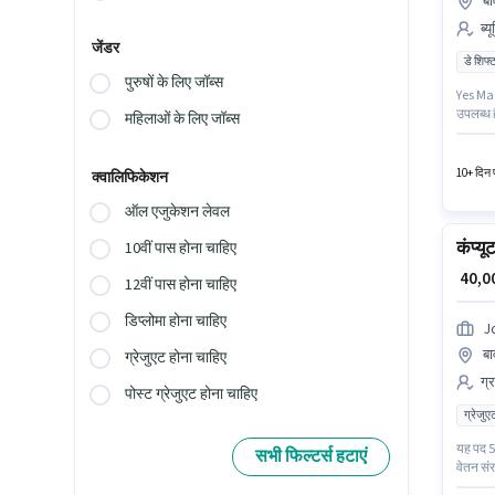
बा
ब्य
जेंडर
डे शिफ्
पुरुषों के लिए जॉब्स
Yes Mad
उपलब्ध ह
महिलाओं के लिए जॉब्स
भूमिका 0
साथ और 
10+ दिन प
क्वालिफिकेशन
ऑल एजुकेशन लेवल
कंप्यू
10वीं पास होना चाहिए
₹ 40,
12वीं पास होना चाहिए
डिप्लोमा होना चाहिए
J
बा
ग्रेजुएट होना चाहिए
ग्
पोस्ट ग्रेजुएट होना चाहिए
ग्रेजुए
यह पद 5 
सभी फिल्टर्स हटाएं
वेतन संर
अहमदाबाद