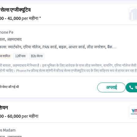
सेल्स एग्जीक्यूटिव
000 - 41,000
per महीना *
hone Pe
वला, अहमदाबाद
किल्स
:
स्मार्टफोन, एरिया नॉलेज, PAN कार्ड, बाइक, आधार कार्ड, लीड जनरेशन, बैंक अकाउंट, वायरिंग
िव्स शामिल
12वीं पास
B2b सेल्स
ी बावला, अहमदाबाद में स्थित है। इस भूमिका के लिए आवेदक के पास लीड जनरेशन, वायरिंग, एरिया नॉलेज जैसी
होनी चाहिए। Phone Pe फ़ील्ड सेल्स श्रेणी में फील्ड सेल्स एग्जीक्यूटिव पद के लिए सक्रिय रूप से हायर कर रहा ह
ा के लिए महत्वपूर्ण दस्तावेज़ PAN कार्ड, आधार कार्ड, बैंक अकाउंट आवश्यक हैं। यह भूमिका 0 - 1 वर्षो वर्ष के
ाले के लिए खुली है, मासिक वेतन ₹41000 रहेगा। इस पद के लिए Fixed + Incentives सैलरी उपलब्ध है।
अप्लाई
े पोस्ट की गई थी
ीशियन
000 - 60,000
per महीना
es Madam