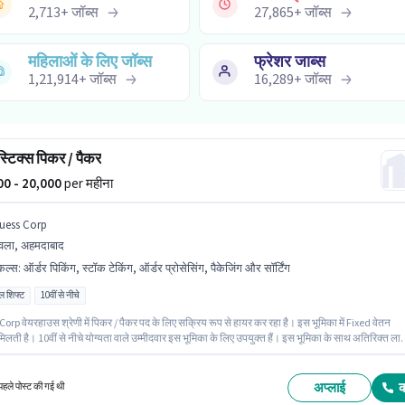
2,713
+
जॉब्स
27,865
+
जॉब्स
महिलाओं के लिए जॉब्स
फ्रेशर जाब्स
1,21,914
+
जॉब्स
16,289
+
जॉब्स
्टिक्स पिकर / पैकर
000 - 20,000
per महीना
uess Corp
वला, अहमदाबाद
किल्स
:
ऑर्डर पिकिंग, स्टॉक टेकिंग, ऑर्डर प्रोसेसिंग, पैकेजिंग और सॉर्टिंग
ल शिफ्ट
10वीं से नीचे
rp वेयरहाउस श्रेणी में पिकर / पैकर पद के लिए सक्रिय रूप से हायर कर रहा है। इस भूमिका में Fixed वेतन
िलती है। 10वीं से नीचे योग्यता वाले उम्मीदवार इस भूमिका के लिए उपयुक्त हैं। इस भूमिका के साथ अतिरिक्त ला
्योरेंस, PF, मेडिकल बेनिफिट्स भी मिलेंगे। यह वैकेंसी बावला, अहमदाबाद में है। इस भूमिका के लिए उम्मीदवार के प
किंग, ऑर्डर प्रोसेसिंग, पैकेजिंग और सॉर्टिंग, स्टॉक टेकिंग होना अनिवार्य है।
अप्लाई
हले पोस्ट की गई थी