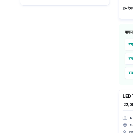
रूप से ह
10+ दिन प
बावला
बा
बा
बा
बा
LED 
₹ 22,
R
बा
तक