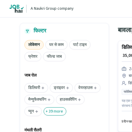
A Naukri Group company
बावला,
फिल्टर
लोकेशन
घर से काम
पार्ट टाइम
डिलिव
₹ 35,
फ्रेशर
फील्ड जाब
Z
जाब रोल
बा
डिल
डिलिवरी
ड्राइवर
वेयरहाउस
फ्लेक्स
मैन्युफैक्चरिंग
हाउसकीपिंग
यह एक फ
संरचना म
प्यून
6 वर्षो 
+
39
more
इस भूमिक
9 दिन पहल
मंथली सैलरी