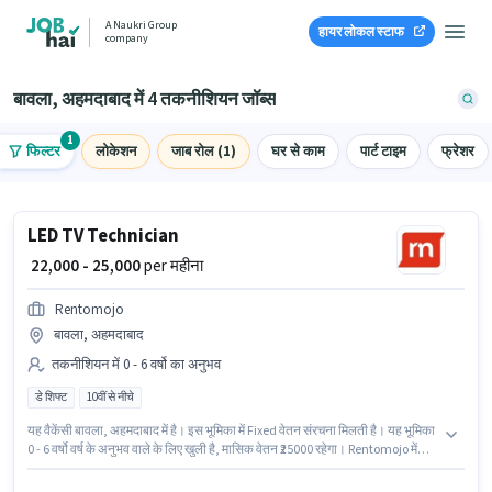
A Naukri Group
हायर लोकल स्टाफ
company
बावला, अहमदाबाद में 4 तकनीशियन जॉब्स
1
फिल्टर
लोकेशन
जाब रोल (1)
घर से काम
पार्ट टाइम
फ्रेशर
LED TV Technician
₹ 22,000 - 25,000
per महीना
Rentomojo
बावला, अहमदाबाद
तकनीशियन में 0 - 6 वर्षो का अनुभव
डे शिफ्ट
10वीं से नीचे
यह वैकेंसी बावला, अहमदाबाद में है। इस भूमिका में Fixed वेतन संरचना मिलती है। यह भूमिका
0 - 6 वर्षो वर्ष के अनुभव वाले के लिए खुली है, मासिक वेतन ₹25000 रहेगा। Rentomojo में
तकनीशियन श्रेणी में LED TV Technician के रूप में जुड़ें। इस नौकरी के लिए 10वीं से नीचे
योग्यता वाले उम्मीदवार आवेदन कर सकते हैं। यह एक फुल टाइम भूमिका है, जिसमें डे शिफ्ट