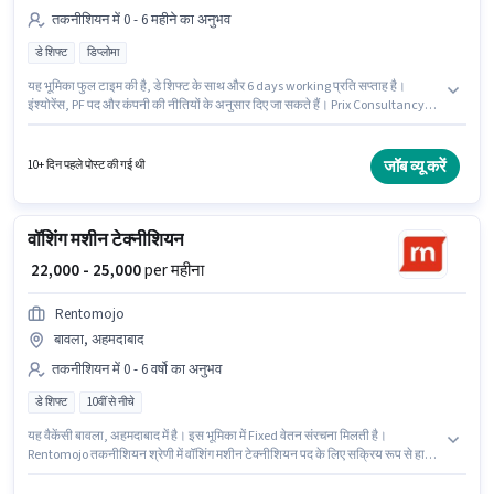
तकनीशियन में 0 - 6 महीने का अनुभव
डे शिफ्ट
डिप्लोमा
यह भूमिका फुल टाइम की है, डे शिफ्ट के साथ और 6 days working प्रति सप्ताह है।
इंश्योरेंस, PF पद और कंपनी की नीतियों के अनुसार दिए जा सकते हैं। Prix Consultancy
तकनीशियन श्रेणी में ITI टेक्नीशियन पद के लिए सक्रिय रूप से हायर कर रहा है। इस पद के
लिए Fixed सैलरी उपलब्ध है। यह वैकेंसी बावला, अहमदाबाद में है। आवेदकों के पास कम से
कम डिप्लोमा डिग्री या सर्टिफिकेट होना चाहिए।
जॉब व्यू करें
10+ दिन पहले पोस्ट की गई थी
वॉशिंग मशीन टेक्नीशियन
₹ 22,000 - 25,000
per महीना
Rentomojo
बावला, अहमदाबाद
तकनीशियन में 0 - 6 वर्षो का अनुभव
डे शिफ्ट
10वीं से नीचे
यह वैकेंसी बावला, अहमदाबाद में है। इस भूमिका में Fixed वेतन संरचना मिलती है।
Rentomojo तकनीशियन श्रेणी में वॉशिंग मशीन टेक्नीशियन पद के लिए सक्रिय रूप से हायर
कर रहा है। यह एक फुल टाइम भूमिका है, जिसमें डे शिफ्ट और 6 days working प्रति सप्ताह
है। इस नौकरी के लिए 10वीं से नीचे योग्यता वाले उम्मीदवार आवेदन कर सकते हैं। यह पद 0 - 6