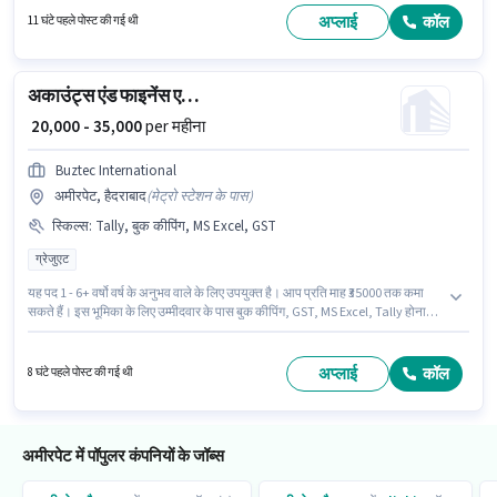
डेवलपमेंट श्रेणी में Regional Head के रूप में जुड़ें।
अप्लाई
कॉल
11 घंटे पहले पोस्ट की गई थी
अकाउंट्स एंड फाइनेंस एग्जीक्यूटिव
₹ 20,000 - 35,000
per महीना
Buztec International
अमीरपेट, हैदराबाद
(
मेट्रो स्टेशन के पास
)
स्किल्स
:
Tally, बुक कीपिंग, MS Excel, GST
ग्रेजुएट
यह पद 1 - 6+ वर्षो वर्ष के अनुभव वाले के लिए उपयुक्त है। आप प्रति माह ₹35000 तक कमा
सकते हैं। इस भूमिका के लिए उम्मीदवार के पास बुक कीपिंग, GST, MS Excel, Tally होना
अनिवार्य है। Buztec International अकाउंटेंट श्रेणी में अकाउंट्स एंड फाइनेंस
एग्जीक्यूटिव पद के लिए सक्रिय रूप से हायर कर रहा है। इस पद के लिए Fixed सैलरी उपलब्ध
है। यह नौकरी अमीरपेट, हैदराबाद में स्थित है। इस पद के लिए उम्मीदवार के पास ग्रेजुएट
अप्लाई
कॉल
8 घंटे पहले पोस्ट की गई थी
डिग्री/सर्टिफिकेट होना अनिवार्य है।
अमीरपेट में पॉपुलर कंपनियों के जॉब्स