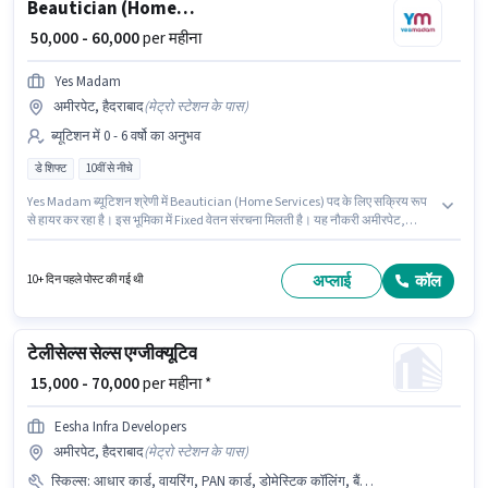
Beautician (Home Services)
₹ 50,000 - 60,000
per महीना
Yes Madam
अमीरपेट, हैदराबाद
(
मेट्रो स्टेशन के पास
)
ब्यूटिशन में 0 - 6 वर्षो का अनुभव
डे शिफ्ट
10वीं से नीचे
Yes Madam ब्यूटिशन श्रेणी में Beautician (Home Services) पद के लिए सक्रिय रूप
से हायर कर रहा है। इस भूमिका में Fixed वेतन संरचना मिलती है। यह नौकरी अमीरपेट,
हैदराबाद में स्थित है। यह भूमिका फुल टाइम की है, डे शिफ्ट के साथ और 6 days working
प्रति सप्ताह है। यह भूमिका 0 - 6 वर्षो वर्ष के अनुभव वाले के लिए खुली है, मासिक वेतन ₹60000
रहेगा। इस नौकरी के लिए 10वीं से नीचे योग्यता वाले उम्मीदवार आवेदन कर सकते हैं।
अप्लाई
कॉल
10+ दिन पहले पोस्ट की गई थी
टेलीसेल्स सेल्स एग्जीक्यूटिव
₹ 15,000 - 70,000
per महीना *
Eesha Infra Developers
अमीरपेट, हैदराबाद
(
मेट्रो स्टेशन के पास
)
स्किल्स
:
आधार कार्ड, वायरिंग, PAN कार्ड, डोमेस्टिक कॉलिंग, बैंक अकाउंट, आउटबाउंड/कोल्ड कॉलिंग, कम्युनिकेशन स्किल