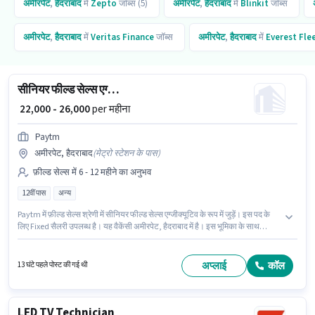
अमीरपेट
,
हैदराबाद
में
Zepto
जॉब्स (5)
अमीरपेट
,
हैदराबाद
में
Blinkit
जॉब्स
अमीरपेट
,
हैदराबाद
में
Veritas Finance
जॉब्स
अमीरपेट
,
हैदराबाद
में
Everest Fle
सीनियर फील्ड सेल्स एग्जीक्यूटिव
₹ 22,000 - 26,000
per महीना
Paytm
अमीरपेट, हैदराबाद
(
मेट्रो स्टेशन के पास
)
फ़ील्ड सेल्स में 6 - 12 महीने का अनुभव
12वीं पास
अन्य
Paytm में फ़ील्ड सेल्स श्रेणी में सीनियर फील्ड सेल्स एग्जीक्यूटिव के रूप में जुड़ें। इस पद के
लिए Fixed सैलरी उपलब्ध है। यह वैकेंसी अमीरपेट, हैदराबाद में है। इस भूमिका के साथ
अतिरिक्त लाभ जैसे इंश्योरेंस, PF, मेडिकल बेनिफिट्स भी मिलेंगे। यह पद 6 - 12 महीने वर्ष के
अनुभव वाले के लिए उपयुक्त है। आप प्रति माह ₹26000 तक कमा सकते हैं। इस पद के लिए
उम्मीदवार के पास 12वीं पास डिग्री/सर्टिफिकेट होना अनिवार्य है।
अप्लाई
कॉल
13 घंटे पहले पोस्ट की गई थी
LED TV Technician