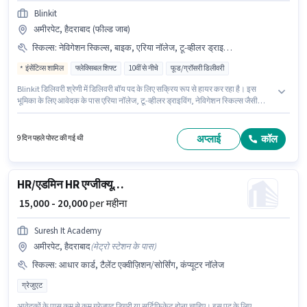
Blinkit
अमीरपेट, हैदराबाद (फील्ड जाब)
स्किल्स
:
नेविगेशन स्किल्स, बाइक, एरिया नॉलेज, टू-व्हीलर ड्राइविंग, स्मार्टफोन, आधार कार्ड, बैंक अकाउंट, PAN कार्ड
इंसेंटिव्स शामिल
फ्लेक्सिबल शिफ्ट
10वीं से नीचे
फूड/ग्रॉसरी डिलीवरी
Blinkit डिलिवरी श्रेणी में डिलिवरी बॉय पद के लिए सक्रिय रूप से हायर कर रहा है। इस
भूमिका के लिए आवेदक के पास एरिया नॉलेज, टू-व्हीलर ड्राइविंग, नेविगेशन स्किल्स जैसी
स्किल्स होनी चाहिए। यह वैकेंसी अमीरपेट, हैदराबाद में है। इस जॉब के लिए बाइक, स्मार्टफोन
का उपलब्ध होना आवश्यक है। 10वीं से नीचे योग्यता वाले उम्मीदवार इस भूमिका के लिए
उपयुक्त हैं। इस भूमिका के लिए महत्वपूर्ण दस्तावेज़ PAN कार्ड, आधार कार्ड, बैंक अकाउंट
अप्लाई
कॉल
9 दिन पहले पोस्ट की गई थी
आवश्यक हैं।
HR/एडमिन HR एग्जीक्यूटिव
₹ 15,000 - 20,000
per महीना
Suresh It Academy
अमीरपेट, हैदराबाद
(
मेट्रो स्टेशन के पास
)
स्किल्स
:
आधार कार्ड, टैलेंट एक्वीज़िशन/सोर्सिंग, कंप्यूटर नॉलेज
ग्रेजुएट
आवेदकों के पास कम से कम ग्रेजुएट डिग्री या सर्टिफिकेट होना चाहिए। इस पद के लिए