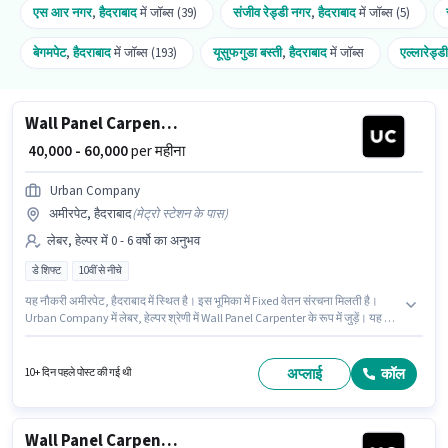
एस आर नगर
,
हैदराबाद
में जॉब्स (39)
संजीव रेड्डी नगर
,
हैदराबाद
में जॉब्स (5)
बेगमपेट
,
हैदराबाद
में जॉब्स (193)
यूसुफगुडा बस्ती
,
हैदराबाद
में जॉब्स
एल्लारेड्ड
Wall Panel Carpenter
₹ 40,000 - 60,000
per महीना
Urban Company
अमीरपेट, हैदराबाद
(
मेट्रो स्टेशन के पास
)
लेबर, हेल्पर में 0 - 6 वर्षो का अनुभव
डे शिफ्ट
10वीं से नीचे
यह नौकरी अमीरपेट, हैदराबाद में स्थित है। इस भूमिका में Fixed वेतन संरचना मिलती है।
Urban Company में लेबर, हेल्पर श्रेणी में Wall Panel Carpenter के रूप में जुड़ें। यह पद
0 - 6 वर्षो वर्ष के अनुभव वाले के लिए उपयुक्त है। आप प्रति माह ₹60000 तक कमा सकते हैं।
यह भूमिका फुल टाइम की है, डे शिफ्ट के साथ और 6 days working प्रति सप्ताह है। 10वीं
से नीचे योग्यता वाले उम्मीदवार इस भूमिका के लिए उपयुक्त हैं।
अप्लाई
कॉल
10+ दिन पहले पोस्ट की गई थी
Wall Panel Carpenter