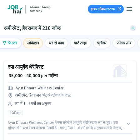
A Naukri Group
हायर लोकल स्टाफ
company
अमीरपेट, हैदराबाद में 210 जॉब्स
फिल्टर
लोकेशन
घर से काम
पार्ट टाइम
फ्रेशर
फील्ड जाब
स्पा आयुर्वेद थेरेपिस्ट
₹ 35,000 - 40,000
per महीना
Ayur Dhaara Wellness Center
अमीरपेट, हैदराबाद
(
मेट्रो स्टेशन के पास
)
स्पा में 1 - 6 वर्षो का अनुभव
12वीं पास
Ayur Dhaara Wellness Center में स्पा श्रेणी में आयुर्वेद थेरेपिस्ट के रूप में जुड़ें। इस
भूमिका में Fixed वेतन संरचना मिलती है। यह भूमिका 1 - 6 वर्षो वर्ष के अनुभव वाले के लिए खुली
है, मासिक वेतन ₹40000 रहेगा। आवेदकों के पास कम से कम 12वीं पास डिग्री या सर्टिफिकेट
होना चाहिए। यह नौकरी अमीरपेट, हैदराबाद में स्थित है।