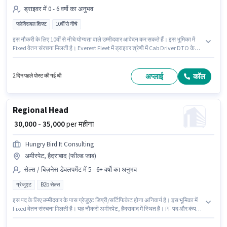
ड्राइवर में 0 - 6 वर्षो का अनुभव
फ्लेक्सिबल शिफ्ट
10वीं से नीचे
इस नौकरी के लिए 10वीं से नीचे योग्यता वाले उम्मीदवार आवेदन कर सकते हैं। इस भूमिका में
Fixed वेतन संरचना मिलती है। Everest Fleet में ड्राइवर श्रेणी में Cab Driver DTO के
रूप में जुड़ें। आवेदक को अंग्रेजी में धाराप्रवाह होना चाहिए। यह भूमिका 0 - 6 वर्षो वर्ष के
अनुभव वाले के लिए खुली है, मासिक वेतन ₹40000 रहेगा। यह एक फुल टाइम भूमिका है, जिसमें
फ्लेक्सिबल शिफ्ट और 6 days working प्रति सप्ताह है।
अप्लाई
कॉल
2 दिन पहले पोस्ट की गई थी
Regional Head
₹ 30,000 - 35,000
per महीना
Hungry Bird It Consulting
अमीरपेट, हैदराबाद (फील्ड जाब)
सेल्स / बिज़नेस डेवलपमेंट में 5 - 6+ वर्षो का अनुभव
ग्रेजुएट
B2b सेल्स
इस पद के लिए उम्मीदवार के पास ग्रेजुएट डिग्री/सर्टिफिकेट होना अनिवार्य है। इस भूमिका में
Fixed वेतन संरचना मिलती है। यह नौकरी अमीरपेट, हैदराबाद में स्थित है। PF पद और कंपनी
की नीतियों के अनुसार दिए जा सकते हैं। यह भूमिका 5 - 6+ वर्षो वर्ष के अनुभव वाले के लिए
खुली है, मासिक वेतन ₹35000 रहेगा। Hungry Bird It Consulting में सेल्स / बिज़नेस