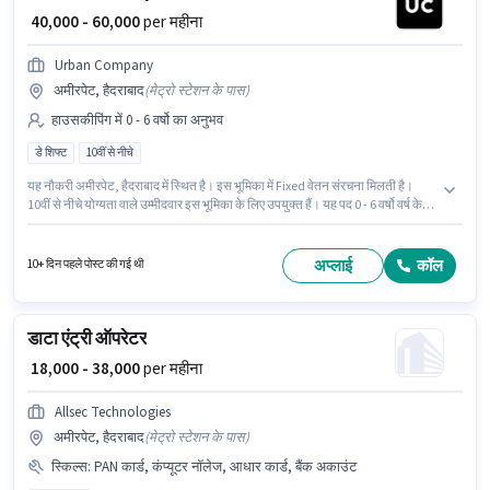
₹ 40,000 - 60,000
per महीना
Urban Company
अमीरपेट, हैदराबाद
(
मेट्रो स्टेशन के पास
)
हाउसकीपिंग में 0 - 6 वर्षो का अनुभव
डे शिफ्ट
10वीं से नीचे
यह नौकरी अमीरपेट, हैदराबाद में स्थित है। इस भूमिका में Fixed वेतन संरचना मिलती है।
10वीं से नीचे योग्यता वाले उम्मीदवार इस भूमिका के लिए उपयुक्त हैं। यह पद 0 - 6 वर्षो वर्ष के
अनुभव वाले के लिए उपयुक्त है। आप प्रति माह ₹60000 तक कमा सकते हैं। यह भूमिका फुल
टाइम की है, डे शिफ्ट के साथ और 6 days working प्रति सप्ताह है। Urban Company
हाउसकीपिंग श्रेणी में Wall Panel Carpenter पद के लिए सक्रिय रूप से हायर कर रहा है।
अप्लाई
कॉल
10+ दिन पहले पोस्ट की गई थी
डाटा एंट्री ऑपरेटर
₹ 18,000 - 38,000
per महीना
Allsec Technologies
अमीरपेट, हैदराबाद
(
मेट्रो स्टेशन के पास
)
स्किल्स
:
PAN कार्ड, कंप्यूटर नॉलेज, आधार कार्ड, बैंक अकाउंट