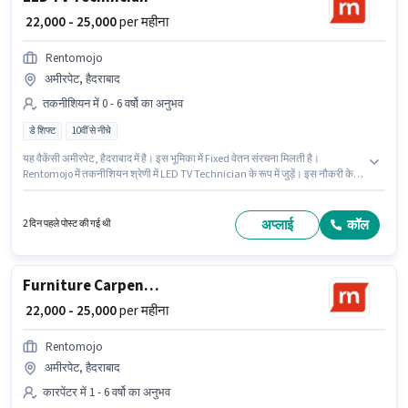
₹ 22,000 - 25,000
per महीना
Rentomojo
अमीरपेट, हैदराबाद
तकनीशियन में 0 - 6 वर्षो का अनुभव
डे शिफ्ट
10वीं से नीचे
यह वैकेंसी अमीरपेट, हैदराबाद में है। इस भूमिका में Fixed वेतन संरचना मिलती है।
Rentomojo में तकनीशियन श्रेणी में LED TV Technician के रूप में जुड़ें। इस नौकरी के
लिए 10वीं से नीचे योग्यता वाले उम्मीदवार आवेदन कर सकते हैं। यह एक फुल टाइम भूमिका है,
जिसमें डे शिफ्ट और 6 days working प्रति सप्ताह है। यह भूमिका 0 - 6 वर्षो वर्ष के अनुभव
वाले के लिए खुली है, मासिक वेतन ₹25000 रहेगा।
अप्लाई
कॉल
2 दिन पहले पोस्ट की गई थी
Furniture Carpenter
₹ 22,000 - 25,000
per महीना
Rentomojo
अमीरपेट, हैदराबाद
कारपेंटर में 1 - 6 वर्षो का अनुभव