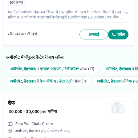
10वीं से नीचे
यह नौकरी अमीरपेट, हैदराबाद में स्थित है। इस भूमिका में Fixed वेतन संरचना मिलती है। यह
भूमिका 0 - 2 वर्षो वर्ष के अनुभव वाले के लिए खुली है, मासिक वेतन ₹38000 रहेगा। कैब, मील,
मेडिकल बेनिफिट्स पद और कंपनी की नीतियों के अनुसार दिए जा सकते हैं। Allsec
Technologies में बैक ऑफिस / डेटा एंट्री श्रेणी में डाटा एंट्री ऑपरेटर के रूप में जुड़ें। इस
भूमिका के लिए उम्मीदवार के पास कंप्यूटर नॉलेज होना अनिवार्य है।
अप्लाई
कॉल
7 दिन पहले पोस्ट की गई थी
अमीरपेट में पॉपुलर कैटेगरी बाय जॉब्स
अमीरपेट
,
हैदराबाद
में
ग्राहक सहायता / टेलीकॉलर
जॉब्स (27)
अमीरपेट
,
हैदराबाद
में
ड
अमीरपेट
,
हैदराबाद
में
बैक ऑफिस / डेटा एंट्री
जॉब्स (7)
अमीरपेट
,
हैदराबाद
में
वेयरहा
शेफ
₹ 30,000 - 30,000
per महीना
Pani Puri Chats Centre
अमीरपेट, हैदराबाद
(
मेट्रो स्टेशन के पास
)