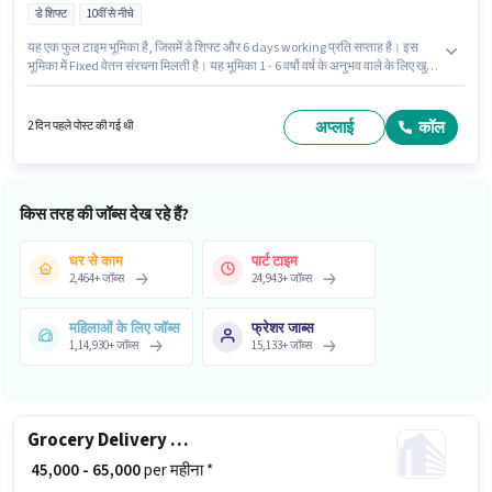
डे शिफ्ट
10वीं से नीचे
यह एक फुल टाइम भूमिका है, जिसमें डे शिफ्ट और 6 days working प्रति सप्ताह है। इस
भूमिका में Fixed वेतन संरचना मिलती है। यह भूमिका 1 - 6 वर्षो वर्ष के अनुभव वाले के लिए खुली
है, मासिक वेतन ₹25000 रहेगा। अंग्रेजी में दक्षता को वरीयता दी जाएगी। इस नौकरी के लिए
10वीं से नीचे योग्यता वाले उम्मीदवार आवेदन कर सकते हैं। यह नौकरी अमीरपेट, हैदराबाद में
स्थित है।
अप्लाई
कॉल
2 दिन पहले पोस्ट की गई थी
किस तरह की जॉब्स देख रहे हैं?
घर से काम
पार्ट टाइम
2,464
+
जॉब्स
24,943
+
जॉब्स
महिलाओं के लिए जॉब्स
फ्रेशर जाब्स
1,14,930
+
जॉब्स
15,133
+
जॉब्स
Grocery Delivery Boy
₹ 45,000 - 65,000
per महीना *