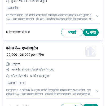
कुक / शेफ़ में 1 - 3 वर्षो का अनुभव
10वीं से नीचे
इस नौकरी के लिए 10वीं से नीचे योग्यता वाले उम्मीदवार आवेदन कर सकते हैं। इस भूमिका में
Fixed वेतन संरचना मिलती है। यह पद 1 - 3 वर्षो वर्ष के अनुभव वाले के लिए उपयुक्त है। आप
प्रति माह ₹30000 तक कमा सकते हैं। इस भूमिका के साथ अतिरिक्त लाभ जैसे अकॉमोडेशन भी
मिलेंगे। Pani Puri Chats Centre में कुक / शेफ़ श्रेणी में शेफ के रूप में जुड़ें। यह नौकरी
अमीरपेट, हैदराबाद में स्थित है।
अप्लाई
कॉल
10 दिन पहले पोस्ट की गई थी
फील्ड सेल्स एग्जीक्यूटिव
₹ 22,000 - 26,000
per महीना
Paytm
अमीरपेट, हैदराबाद
(
मेट्रो स्टेशन के पास
)
फ़ील्ड सेल्स में 0 - 6 महीने का अनुभव
12वीं पास
अन्य
यह भूमिका 0 - 6 महीने वर्ष के अनुभव वाले के लिए खुली है, मासिक वेतन ₹26000 रहेगा। इस
भूमिका में Fixed वेतन संरचना मिलती है। आवेदकों के पास कम से कम 12वीं पास डिग्री या
सर्टिफिकेट होना चाहिए। इंश्योरेंस, PF, मेडिकल बेनिफिट्स पद और कंपनी की नीतियों के
अनुसार दिए जा सकते हैं। यह नौकरी अमीरपेट, हैदराबाद में स्थित है। Paytm फ़ील्ड सेल्स