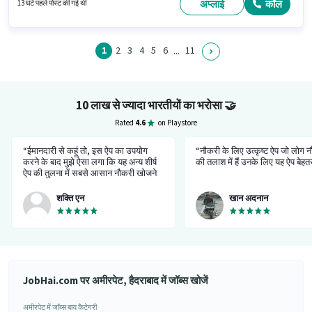
श्रेणी में फील्ड सेल्स एग्जीक्यूटिव पद के लिए सक्रिय रूप से हायर कर रहा है।
अप्लाई
कॉल
13 घंटे पहले पोस्ट की गई थी
1
2
3
4
5
6
11
...
10 लाख से ज्यादा भारतीयों का भरोसा
🤝
Rated
4.6
on Playstore
“ईमानदारी से कहूं तो, इस ऐप का उपयोग
“नौकरी के लिए उत्कृष्ट ऐप जो लोग 
करने के बाद मुझे ऐसा लगा कि यह अन्य शीर्ष
की तलाश में हैं उनके लिए यह ऐप बेहत
ऐप की तुलना में सबसे आसान नौकरी खोजने
वाला ऐप है, यह अच्छा है और मेरी आवश्यकता
से मेल खाने वाली नौकरी की तलाश में मेरी
शक्ति एन
खान अदनान
मदद करता है....मैंने बहुत समय बचाया है .... ऐप
बनाने वालो को धन्यवाद 👍”
JobHai.com पर अमीरपेट, हैदराबाद में जॉब्स खोजें
अमीरपेट में जॉब्स बाय कैटेगरी