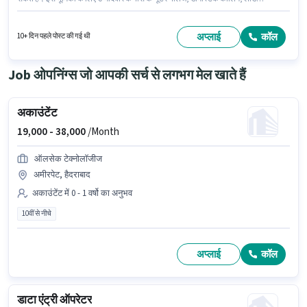
जनरेशन, आउटबाउंड/कोल्ड कॉलिंग, वायरिंग, कम्युनिकेशन स्किल होना अनिवार्य है। यह
एक फुल टाइम भूमिका है, जिसमें डे शिफ्ट और 6 days working प्रति सप्ताह है। इस पद के
लिए Fixed सैलरी उपलब्ध है। Naresh I Technologies टेलीसेल्स / टेलीमार्केटिंग श्रेणी में
अप्लाई
कॉल
10+ दिन पहले पोस्ट की गई थी
टेली कॉलर पद के लिए सक्रिय रूप से हायर कर रहा है। यह वैकेंसी अमीरपेट, हैदराबाद में है।
Job ओपनिंग्स जो आपकी सर्च से लगभग मेल खाते हैं
अकाउंटेंट
19,000 -
38,000
/Month
ऑलसेक टेक्नोलॉजीज
अमीरपेट, हैदराबाद
अकाउंटेंट में 0 - 1 वर्षो का अनुभव
10वीं से नीचे
अप्लाई
कॉल
डाटा एंट्री ऑपरेटर