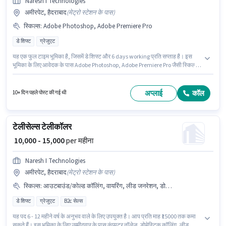
Naresh I Technologies
अमीरपेट, हैदराबाद
(
मेट्रो स्टेशन के पास
)
स्किल्स
:
Adobe Photoshop, Adobe Premiere Pro
डे शिफ्ट
ग्रेजुएट
यह एक फुल टाइम भूमिका है, जिसमें डे शिफ्ट और 6 days working प्रति सप्ताह है। इस
भूमिका के लिए आवेदक के पास Adobe Photoshop, Adobe Premiere Pro जैसी स्किल्स
होनी चाहिए। Naresh I Technologies में वीडियो एडिटर श्रेणी में वीडियोग्राफर के रूप में
जुड़ें। इस भूमिका में Fixed वेतन संरचना मिलती है। यह नौकरी अमीरपेट, हैदराबाद में स्थित
है। इस पद के लिए उम्मीदवार के पास ग्रेजुएट डिग्री/सर्टिफिकेट होना अनिवार्य है।
अप्लाई
कॉल
10+ दिन पहले पोस्ट की गई थी
टेलीसेल्स टेलीकॉलर
₹ 10,000 - 15,000
per महीना
Naresh I Technologies
अमीरपेट, हैदराबाद
(
मेट्रो स्टेशन के पास
)
स्किल्स
:
आउटबाउंड/कोल्ड कॉलिंग, वायरिंग, लीड जनरेशन, डोमेस्टिक कॉलिंग, कम्युनिकेशन स्किल, कंप्यूटर नॉलेज
डे शिफ्ट
ग्रेजुएट
B2c सेल्स
यह पद 6 - 12 महीने वर्ष के अनुभव वाले के लिए उपयुक्त है। आप प्रति माह ₹15000 तक कमा
सकते हैं। इस भूमिका के लिए उम्मीदवार के पास कंप्यूटर नॉलेज, डोमेस्टिक कॉलिंग, लीड