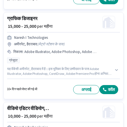
ग्राफिक डिजाइनर
₹ 15,000 - 25,000
per महीना
Naresh I Technologies
अमीरपेट, हैदराबाद
(
मेट्रो स्टेशन के पास
)
स्किल्स
:
Adobe Illustrator, Adobe Photoshop, Adobe Premiere Pro, CorelDraw
ग्रेजुएट
यह वैकेंसी अमीरपेट, हैदराबाद में है। इस भूमिका के लिए उम्मीदवार के पास Adobe
Illustrator, Adobe Photoshop, CorelDraw, Adobe Premiere Pro होना अनिवार्य
है। यह पद 1 - 3 वर्षो वर्ष के अनुभव वाले के लिए उपयुक्त है। आप प्रति माह ₹25000 तक कमा
सकते हैं। इस भूमिका में Fixed वेतन संरचना मिलती है। आवेदकों के पास कम से कम ग्रेजुएट
डिग्री या सर्टिफिकेट होना चाहिए। Naresh I Technologies में ग्राफिक / वेब डिजाइनर
अप्लाई
कॉल
10+ दिन पहले पोस्ट की गई थी
श्रेणी में ग्राफिक डिजाइनर के रूप में जुड़ें।
वीडियो एडिटर वीडियोग्राफर
₹ 10,000 - 25,000
per महीना