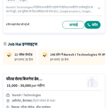
Naresh I Technologies में डिजिटल मार्केटिंग श्रेणी में डिजिटल मार्केटिंग एग्जीक्यूटिव के
रूप में जुड़ें। इस भूमिका के लिए उम्मीदवार के पास SEO, Google Analytics, Google
AdWords होना अनिवार्य है। यह वैकेंसी अमीरपेट, हैदराबाद में है। इस भूमिका में Fixed वेतन
संरचना मिलती है। यह पद 0 - 3 वर्षो वर्ष के अनुभव वाले के लिए उपयुक्त है। आप प्रति माह
₹25000 तक कमा सकते हैं। आवेदकों के पास कम से कम ग्रेजुएट डिग्री या सर्टिफिकेट होना
अप्लाई
कॉल
4 दिन पहले पोस्ट की गई थी
चाहिए।
Job Hai इनसाइट्स
21 जॉब्स पोस्टेड
146 लोग ने Naresh I Technologies पर अप्लाई 
इन लास्ट 30 डेज
इन लास्ट 30 डेज
फील्ड सेल्स बिजनेस डेवलपमेंट एग्जीक्यूटिव
₹ 15,000 - 30,000
per महीना
Naresh I Technologies
अमीरपेट, हैदराबाद
(
मेट्रो स्टेशन के पास
)
स्किल्स
:
एरिया नॉलेज, लीड जनरेशन