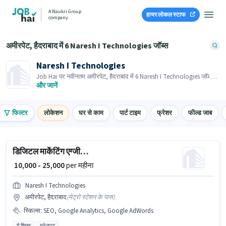
A Naukri Group
हायर लोकल स्टाफ
company
अमीरपेट, हैदराबाद में 6 Naresh I Technologies जॉब्स
Naresh I Technologies
Job Hai पर नवीनतम अमीरपेट, हैदराबाद में 6 Naresh I Technologies जॉब्स
के लिए आवेदन करें! भर्तीकर्ता के पास आपके क्षेत्र में तत्काल रिक्तियां हैं।
और जानें
फिल्टर
लोकेशन
घर से काम
पार्ट टाइम
फ्रेशर
फील्ड जाब
डिजिटल मार्केटिंग एग्जीक्यूटिव
₹ 10,000 - 25,000
per महीना
Naresh I Technologies
अमीरपेट, हैदराबाद
(
मेट्रो स्टेशन के पास
)
स्किल्स
:
SEO, Google Analytics, Google AdWords
डे शिफ्ट
ग्रेजुएट