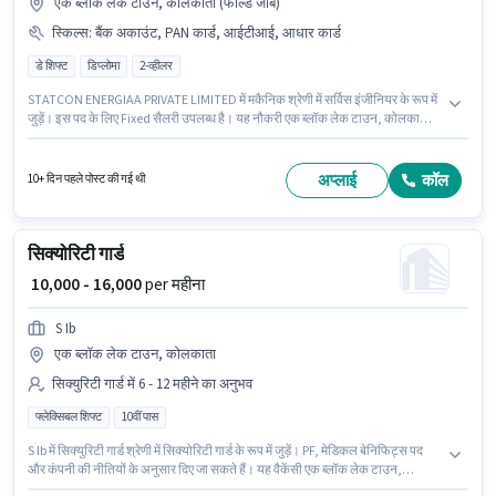
एक ब्लॉक लेक टाउन, कोलकाता (फील्ड जाब)
स्किल्स
:
बैंक अकाउंट, PAN कार्ड, आईटीआई, आधार कार्ड
डे शिफ्ट
डिप्लोमा
2-व्हीलर
STATCON ENERGIAA PRIVATE LIMITED में मकैनिक श्रेणी में सर्विस इंजीनियर के रूप में
जुड़ें। इस पद के लिए Fixed सैलरी उपलब्ध है। यह नौकरी एक ब्लॉक लेक टाउन, कोलकाता में
स्थित है। इस भूमिका के साथ अतिरिक्त लाभ जैसे इंश्योरेंस भी मिलेंगे। आवेदकों के पास कम से
कम डिप्लोमा डिग्री या सर्टिफिकेट होना चाहिए। इस भूमिका के लिए महत्वपूर्ण दस्तावेज़ PAN
कार्ड, आधार कार्ड, बैंक अकाउंट, आईटीआई आवश्यक हैं।
अप्लाई
कॉल
10+ दिन पहले पोस्ट की गई थी
सिक्योरिटी गार्ड
₹ 10,000 - 16,000
per महीना
S Ib
एक ब्लॉक लेक टाउन, कोलकाता
सिक्युरिटी गार्ड में 6 - 12 महीने का अनुभव
फ्लेक्सिबल शिफ्ट
10वीं पास
S Ib में सिक्युरिटी गार्ड श्रेणी में सिक्योरिटी गार्ड के रूप में जुड़ें। PF, मेडिकल बेनिफिट्स पद
और कंपनी की नीतियों के अनुसार दिए जा सकते हैं। यह वैकेंसी एक ब्लॉक लेक टाउन,
कोलकाता में है। इस पद के लिए Fixed सैलरी उपलब्ध है। इस पद के लिए उम्मीदवार के पास