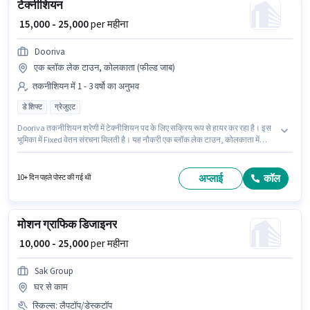
टेक्नीशियन
₹ 15,000 - 25,000
per महीना
Dooriva
एक ब्लॉक लेक टाउन, कोलकाता (फील्ड जाब)
तकनीशियन में 1 - 3 वर्षो का अनुभव
डे शिफ्ट
ग्रेजुएट
Dooriva तकनीशियन श्रेणी में टेक्नीशियन पद के लिए सक्रिय रूप से हायर कर रहा है। इस
भूमिका में Fixed वेतन संरचना मिलती है। यह नौकरी एक ब्लॉक लेक टाउन, कोलकाता में
स्थित है। आवेदकों के पास कम से कम ग्रेजुएट डिग्री या सर्टिफिकेट होना चाहिए। यह भूमिका
1 - 3 वर्षो वर्ष के अनुभव वाले के लिए खुली है, मासिक वेतन ₹25000 रहेगा। यह भूमिका फुल
टाइम की है, डे शिफ्ट के साथ और 6 days working प्रति सप्ताह है।
अप्लाई
कॉल
10+ दिन पहले पोस्ट की गई थी
मोशन ग्राफिक डिजाइनर
₹ 10,000 - 25,000
per महीना
Sak Group
घर से काम
स्किल्स
:
लैपटॉप/डेस्कटॉप