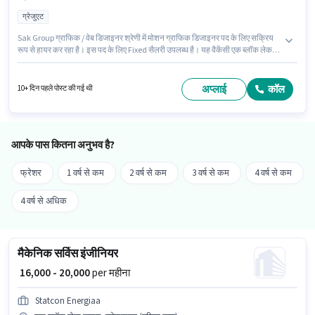
ग्रेजुएट
Sak Group ग्राफिक / वेब डिजाइनर श्रेणी में मोशन ग्राफिक डिजाइनर पद के लिए सक्रिय
रूप से हायर कर रहा है। इस पद के लिए Fixed सैलरी उपलब्ध है। यह वैकेंसी एक ब्लॉक लेक
टाउन, कोलकाता में है। इस जॉब के लिए लैपटॉप/डेस्कटॉप का उपलब्ध होना आवश्यक है। इस
पद के लिए उम्मीदवार के पास ग्रेजुएट डिग्री/सर्टिफिकेट होना अनिवार्य है। यह पद 1 - 3 वर्षो
वर्ष के अनुभव वाले के लिए उपयुक्त है। आप प्रति माह ₹25000 तक कमा सकते हैं।
अप्लाई
कॉल
10+ दिन पहले पोस्ट की गई थी
आपके पास कितना अनुभव है?
फ्रेशर
1 वर्ष से कम
2 वर्ष से कम
3 वर्ष से कम
4 वर्ष से कम
4 वर्ष से अधिक
मैकेनिक सर्विस इंजीनियर
₹ 16,000 - 20,000
per महीना
Statcon Energiaa