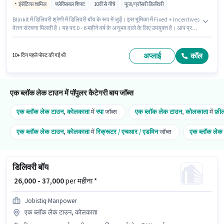
इंसेंटिव्स शामिल
फ्लेक्सिबल शिफ्ट
10वीं से नीचे
फूड/ग्रॉसरी डिलीवरी
Blinkit में डिलिवरी श्रेणी में डिलिवरी बॉय के रूप में जुड़ें। इस भूमिका में Fixed + Incentives
वेतन संरचना मिलती है। यह पद 0 - 6 महीने वर्ष के अनुभव वाले के लिए उपयुक्त है। आप प्रति
माह ₹63000 तक कमा सकते हैं। यह वैकेंसी एक ब्लॉक लेक टाउन, कोलकाता में है। इस नौकरी
के लिए 10वीं से नीचे योग्यता वाले उम्मीदवार आवेदन कर सकते हैं। यह भूमिका फुल टाइम की
है, फ्लेक्सिबल शिफ्ट के साथ और 6 days working प्रति सप्ताह है।
अप्लाई
कॉल
10+ दिन पहले पोस्ट की गई थी
एक ब्लॉक लेक टाउन में पॉपुलर कैटेगरी बाय जॉब्स
एक ब्लॉक लेक टाउन
,
कोलकाता
में
स्पा
जॉब्स
एक ब्लॉक लेक टाउन
,
कोलकाता
में
फ़ील
एक ब्लॉक लेक टाउन
,
कोलकाता
में
रिक्रूटर / एचआर / एडमिन
जॉब्स
एक ब्लॉक लेक
डिलिवरी बॉय
₹ 26,000 - 37,000
per महीना *
Jobistiq Manpower
एक ब्लॉक लेक टाउन, कोलकाता