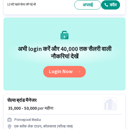
कोलकाता में स्थित है। इस भूमिका में Fixed वेतन संरचना मिलती है।
अप्लाई
कॉल
12 घंटे पहले पोस्ट की गई थी
अभी login करें और ₹40,000 तक सैलरी वाली
नौकरियां देखें
Login Now
सेल्स ब्रांड मैनेजर
₹ 35,000 - 50,000
per महीना
Primepixel Media
एक ब्लॉक लेक टाउन, कोलकाता (फील्ड जाब)