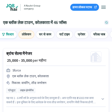
A Naukri Group
हायर लोकल स्टाफ
company
एक ब्लॉक लेक टाउन, कोलकाता में 46 जॉब्स
फिल्टर
लोकेशन
घर से काम
पार्ट टाइम
फ्रेशर
फील्ड जाब
ब्रांच सेल्स मैनेजर
₹ 25,000 - 35,000
per महीना
Sforce
एक ब्लॉक लेक टाउन, कोलकाता
स्किल्स
:
वायरिंग, लीड जनरेशन
ग्रेजुएट
लाइफ इंश्योरेंस
यह पद 1 - 6 वर्षो वर्ष के अनुभव वाले के लिए उपयुक्त है। आप प्रति माह ₹35000 तक कमा
सकते हैं। इस भूमिका के लिए आवेदक के पास लीड जनरेशन, वायरिंग जैसी स्किल्स होनी
चाहिए। आवेदकों के पास कम से कम ग्रेजुएट डिग्री या सर्टिफिकेट होना चाहिए। इंश्योरेंस, PF
पद और कंपनी की नीतियों के अनुसार दिए जा सकते हैं। यह नौकरी एक ब्लॉक लेक टाउन,