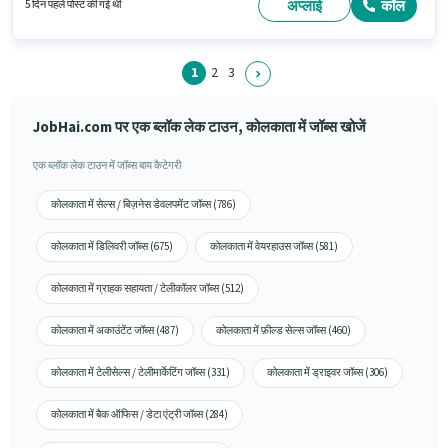
working प्रति सप्ताह है। इस नौकरी के लिए 10वीं से नीचे योग्यता वाले उम्मीदवार आवेदन
अप्लाई
कॉल
5 दिन पहले पोस्ट की गई थी
कर सकते हैं।
1
2
3
JobHai.com पर एक ब्लॉक लेक टाउन, कोलकाता में जॉब्स खोजें
एक ब्लॉक लेक टाउन में जॉब्स बाय कैटेगरी
कोलकाता में सेल्स / बिज़नेस डेवलपमेंट जॉब्स (786)
कोलकाता में डिलिवरी जॉब्स (675)
कोलकाता में वेयरहाउस जॉब्स (581)
कोलकाता में ग्राहक सहायता / टेलीकॉलर जॉब्स (512)
कोलकाता में अकाउंटेंट जॉब्स (487)
कोलकाता में फ़ील्ड सेल्स जॉब्स (460)
कोलकाता में टेलीसेल्स / टेलीमार्केटिंग जॉब्स (331)
कोलकाता में ड्राइवर जॉब्स (306)
कोलकाता में बैक ऑफिस / डेटा एंट्री जॉब्स (284)