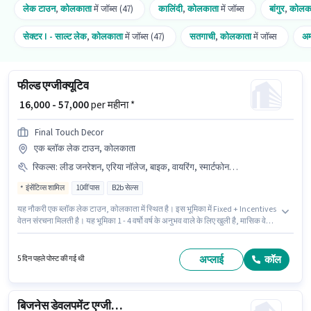
लेक टाउन
,
कोलकाता
में जॉब्स (47)
कालिंदी
,
कोलकाता
में जॉब्स
बांगुर
,
कोलक
सेक्टर I - साल्ट लेक
,
कोलकाता
में जॉब्स (47)
सतगाची
,
कोलकाता
में जॉब्स
अम
फील्ड एग्जीक्यूटिव
₹ 16,000 - 57,000
per महीना *
Final Touch Decor
एक ब्लॉक लेक टाउन, कोलकाता
स्किल्स
:
लीड जनरेशन, एरिया नॉलेज, बाइक, वायरिंग, स्मार्टफोन, प्रोडक्ट डेमो
इंसेंटिव्स शामिल
10वीं पास
B2b सेल्स
यह नौकरी एक ब्लॉक लेक टाउन, कोलकाता में स्थित है। इस भूमिका में Fixed + Incentives
वेतन संरचना मिलती है। यह भूमिका 1 - 4 वर्षो वर्ष के अनुभव वाले के लिए खुली है, मासिक वेतन
₹57000 रहेगा। इस भूमिका के लिए आवेदक के पास लीड जनरेशन, प्रोडक्ट डेमो, वायरिंग,
एरिया नॉलेज जैसी स्किल्स होनी चाहिए। इस पद के लिए उम्मीदवार के पास 10वीं पास डिग्री/
सर्टिफिकेट होना अनिवार्य है। इस जॉब के लिए बाइक, स्मार्टफोन का उपलब्ध होना आवश्यक
अप्लाई
कॉल
5 दिन पहले पोस्ट की गई थी
है।
बिजनेस डेवलपमेंट एग्जीक्यूटिव