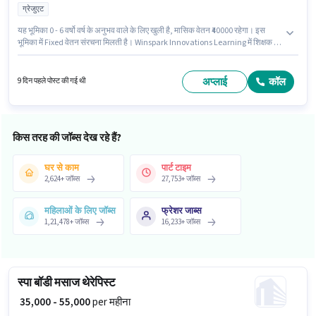
ग्रेजुएट
यह भूमिका 0 - 6 वर्षो वर्ष के अनुभव वाले के लिए खुली है, मासिक वेतन ₹40000 रहेगा। इस
भूमिका में Fixed वेतन संरचना मिलती है। Winspark Innovations Learning में शिक्षक /
ट्यूटर श्रेणी में टीचर के रूप में जुड़ें। आवेदकों के पास कम से कम ग्रेजुएट डिग्री या सर्टिफिकेट
होना चाहिए। यह वैकेंसी एक ब्लॉक लेक टाउन, कोलकाता में है।
अप्लाई
कॉल
9 दिन पहले पोस्ट की गई थी
किस तरह की जॉब्स देख रहे हैं?
घर से काम
पार्ट टाइम
2,624
+
जॉब्स
27,753
+
जॉब्स
महिलाओं के लिए जॉब्स
फ्रेशर जाब्स
1,21,478
+
जॉब्स
16,233
+
जॉब्स
स्पा बॉडी मसाज थेरेपिस्ट
₹ 35,000 - 55,000
per महीना