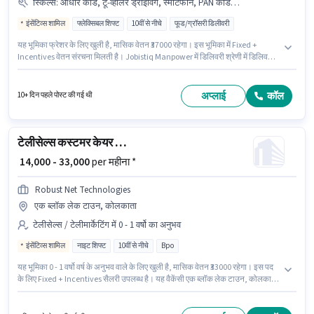
स्किल्स
:
आधार कार्ड, टू-व्हीलर ड्राइविंग, स्मार्टफोन, PAN कार्ड, बाइक, साइकिल
इंसेंटिव्स शामिल
फ्लेक्सिबल शिफ्ट
10वीं से नीचे
फूड/ग्रॉसरी डिलीवरी
यह भूमिका फ्रेशर के लिए खुली है, मासिक वेतन ₹37000 रहेगा। इस भूमिका में Fixed +
Incentives वेतन संरचना मिलती है। Jobistiq Manpower में डिलिवरी श्रेणी में डिलिवरी
बॉय के रूप में जुड़ें। इंश्योरेंस पद और कंपनी की नीतियों के अनुसार दिए जा सकते हैं। यह
वैकेंसी एक ब्लॉक लेक टाउन, कोलकाता में है। इस भूमिका के लिए महत्वपूर्ण दस्तावेज़ PAN
कार्ड, आधार कार्ड आवश्यक हैं।
अप्लाई
कॉल
10+ दिन पहले पोस्ट की गई थी
टेलीसेल्स कस्टमर केयर एग्जीक्यूटिव
₹ 14,000 - 33,000
per महीना *
Robust Net Technologies
एक ब्लॉक लेक टाउन, कोलकाता
टेलीसेल्स / टेलीमार्केटिंग में 0 - 1 वर्षो का अनुभव
इंसेंटिव्स शामिल
नाइट शिफ्ट
10वीं से नीचे
Bpo
यह भूमिका 0 - 1 वर्षो वर्ष के अनुभव वाले के लिए खुली है, मासिक वेतन ₹33000 रहेगा। इस पद
के लिए Fixed + Incentives सैलरी उपलब्ध है। यह वैकेंसी एक ब्लॉक लेक टाउन, कोलकाता
में है। Robust Net Technologies में टेलीसेल्स / टेलीमार्केटिंग श्रेणी में कस्टमर केयर
एग्जीक्यूटिव के रूप में जुड़ें। यह एक फुल टाइम भूमिका है, जिसमें नाइट शिफ्ट और 5 days