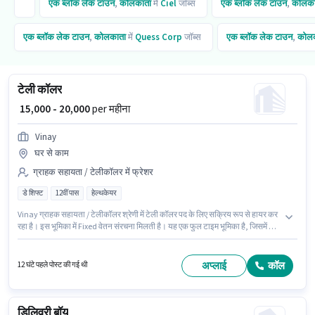
एक ब्लॉक लेक टाउन
,
कोलकाता
में
Ciel
जॉब्स
एक ब्लॉक लेक टाउन
,
कोलका
एक ब्लॉक लेक टाउन
,
कोलकाता
में
Quess Corp
जॉब्स
एक ब्लॉक लेक टाउन
,
कोल
टेली कॉलर
₹ 15,000 - 20,000
per महीना
Vinay
घर से काम
ग्राहक सहायता / टेलीकॉलर में फ्रेशर
डे शिफ्ट
12वीं पास
हेल्थकेयर
Vinay ग्राहक सहायता / टेलीकॉलर श्रेणी में टेली कॉलर पद के लिए सक्रिय रूप से हायर कर
रहा है। इस भूमिका में Fixed वेतन संरचना मिलती है। यह एक फुल टाइम भूमिका है, जिसमें डे
शिफ्ट और 6 days working प्रति सप्ताह है। यह नौकरी एक ब्लॉक लेक टाउन, कोलकाता में
स्थित है। इस पद के लिए उम्मीदवार के पास 12वीं पास डिग्री/सर्टिफिकेट होना अनिवार्य है।
यह भूमिका फ्रेशर के लिए खुली है, मासिक वेतन ₹20000 रहेगा।
अप्लाई
कॉल
12 घंटे पहले पोस्ट की गई थी
डिलिवरी बॉय