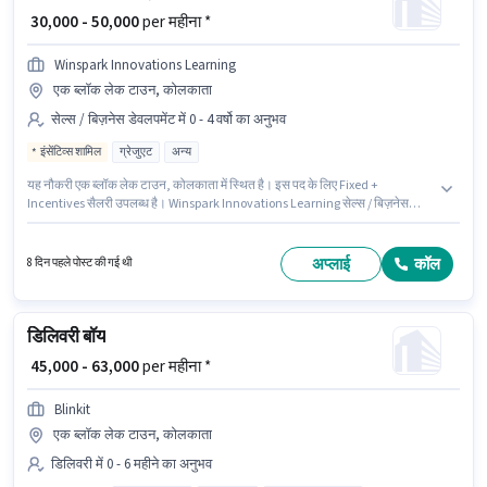
₹ 30,000 - 50,000
per महीना *
Winspark Innovations Learning
एक ब्लॉक लेक टाउन, कोलकाता
सेल्स / बिज़नेस डेवलपमेंट में 0 - 4 वर्षो का अनुभव
इंसेंटिव्स शामिल
ग्रेजुएट
अन्य
यह नौकरी एक ब्लॉक लेक टाउन, कोलकाता में स्थित है। इस पद के लिए Fixed +
Incentives सैलरी उपलब्ध है। Winspark Innovations Learning सेल्स / बिज़नेस
डेवलपमेंट श्रेणी में बिजनेस डेवलपमेंट एग्जीक्यूटिव पद के लिए सक्रिय रूप से हायर कर रहा है।
इस भूमिका के साथ अतिरिक्त लाभ जैसे मील, PF भी मिलेंगे। आवेदकों के पास कम से कम
ग्रेजुएट डिग्री या सर्टिफिकेट होना चाहिए। यह पद 0 - 4 वर्षो वर्ष के अनुभव वाले के लिए
अप्लाई
कॉल
8 दिन पहले पोस्ट की गई थी
उपयुक्त है। आप प्रति माह ₹50000 तक कमा सकते हैं।
डिलिवरी बॉय
₹ 45,000 - 63,000
per महीना *
Blinkit
एक ब्लॉक लेक टाउन, कोलकाता
डिलिवरी में 0 - 6 महीने का अनुभव