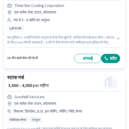
Three Star Cooling Corporation
एक ब्लॉक लेक टाउन, कोलकाता
स्पा में 0 - 6 महीने का अनुभव
10वीं से नीचे
यह भूमिका 0 - 6 महीने वर्ष के अनुभव वाले के लिए खुली है, मासिक वेतन ₹55000 रहेगा। इस पद
के लिए Fixed सैलरी उपलब्ध है। 10वीं से नीचे योग्यता वाले उम्मीदवार इस भूमिका के लिए
उपयुक्त हैं। यह नौकरी एक ब्लॉक लेक टाउन, कोलकाता में स्थित है। Three Star Cooling
Corporation में स्पा श्रेणी में बॉडी मसाज थेरेपिस्ट के रूप में जुड़ें।
अप्लाई
कॉल
10+ दिन पहले पोस्ट की गई थी
स्टाफ नर्स
₹ 3,000 - 4,000
per महीना
Goodwill Vaccicare
एक ब्लॉक लेक टाउन, कोलकाता
स्किल्स
:
डिप्लोमा, B.SC इन नर्सिंग, नर्सिंग/ पेशेंट केयर
फ्लेक्सिबल शिफ्ट
ग्रेजुएट
Goodwill Vaccicare नर्स / कंपाउंडर श्रेणी में स्टाफ नर्स पद के लिए सक्रिय रूप से हायर