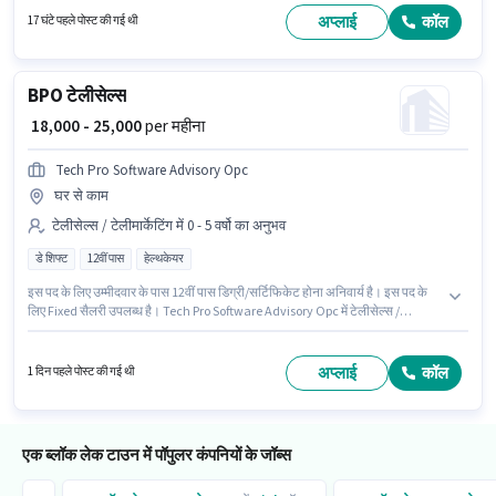
डिग्री या सर्टिफिकेट होना चाहिए। यह भूमिका 0 - 6 महीने वर्ष के अनुभव वाले के लिए खुली है,
अप्लाई
कॉल
17 घंटे पहले पोस्ट की गई थी
मासिक वेतन ₹30200 रहेगा।
BPO टेलीसेल्स
₹ 18,000 - 25,000
per महीना
Tech Pro Software Advisory Opc
घर से काम
टेलीसेल्स / टेलीमार्केटिंग में 0 - 5 वर्षो का अनुभव
डे शिफ्ट
12वीं पास
हेल्थकेयर
इस पद के लिए उम्मीदवार के पास 12वीं पास डिग्री/सर्टिफिकेट होना अनिवार्य है। इस पद के
लिए Fixed सैलरी उपलब्ध है। Tech Pro Software Advisory Opc में टेलीसेल्स /
टेलीमार्केटिंग श्रेणी में BPO टेलीसेल्स के रूप में जुड़ें। यह पद 0 - 5 वर्षो वर्ष के अनुभव वाले के
लिए उपयुक्त है। आप प्रति माह ₹25000 तक कमा सकते हैं। यह वैकेंसी एक ब्लॉक लेक टाउन,
कोलकाता में है। यह एक फुल टाइम भूमिका है, जिसमें डे शिफ्ट और 6 days working प्रति
अप्लाई
कॉल
1 दिन पहले पोस्ट की गई थी
सप्ताह है।
एक ब्लॉक लेक टाउन में पॉपुलर कंपनियों के जॉब्स