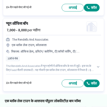
10वीं पास डिग्री/सर्टिफिकेट होना अनिवार्य है। यह भूमिका 6 - 12 महीने वर्ष के अनुभव वाले के
लिए खुली है, मासिक वेतन ₹16000 रहेगा।
अप्लाई
कॉल
10+ दिन पहले पोस्ट की गई थी
प्यून ऑफिस बॉय
₹ 7,000 - 8,000
per महीना
The Rendells And Associates
एक ब्लॉक लेक टाउन, कोलकाता
स्किल्स
:
ऑफिस हेल्प, डस्टिंग/ क्लीनिंग, टी/कॉफी सर्विंग, टी/कॉफी मेकिंग, फोटोकॉपींग
10वीं से नीचे
The Rendells And Associates में प्यून श्रेणी में ऑफिस बॉय के रूप में जुड़ें। इस पद के
लिए Fixed सैलरी उपलब्ध है। यह नौकरी एक ब्लॉक लेक टाउन, कोलकाता में स्थित है। इस
भूमिका के लिए उम्मीदवार के पास टी/कॉफी मेकिंग, डस्टिंग/ क्लीनिंग, फोटोकॉपींग, ऑफिस
हेल्प, टी/कॉफी सर्विंग होना अनिवार्य है। 10वीं से नीचे योग्यता वाले उम्मीदवार इस भूमिका के
लिए उपयुक्त हैं। यह पद 0 - 1 वर्षो वर्ष के अनुभव वाले के लिए उपयुक्त है। आप प्रति माह
अप्लाई
कॉल
10+ दिन पहले पोस्ट की गई थी
₹8000 तक कमा सकते हैं।
एक ब्लॉक लेक टाउन के आसपास पॉपुलर लोकलिटीज़ बाय जॉब्स