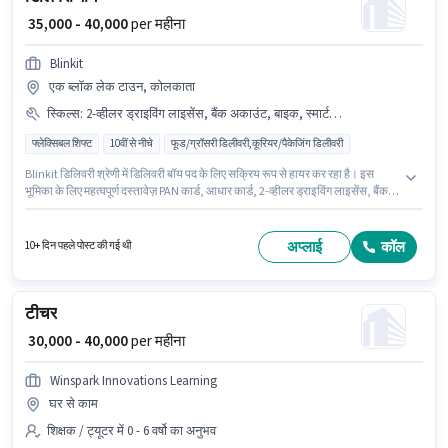
₹ 35,000 - 40,000
per महीना
Blinkit
एक ब्लॉक लेक टाउन, कोलकाता
स्किल्स
:
2-व्हीलर ड्राइविंग लाइसेंस, बैंक अकाउंट, बाइक, स्मार्टफोन, एरिया नॉलेज, नेविगेशन स्किल्स, आधार कार्ड, टू-व्हीलर ड्राइविंग, PAN कार्ड, साइकिल
फ्लेक्सिबल शिफ्ट
10वीं से नीचे
फूड/ग्रॉसरी डिलीवरी,कूरियर/पैकेजिंग डिलीवरी
Blinkit डिलिवरी श्रेणी में डिलिवरी बॉय पद के लिए सक्रिय रूप से हायर कर रहा है। इस
भूमिका के लिए महत्वपूर्ण दस्तावेज़ PAN कार्ड, आधार कार्ड, 2-व्हीलर ड्राइविंग लाइसेंस, बैंक
अकाउंट आवश्यक हैं। यह भूमिका फुल टाइम / पार्ट टाइम की है, फ्लेक्सिबल शिफ्ट के साथ
और 6 days working प्रति सप्ताह है। इस जॉब के लिए बाइक, स्मार्टफोन, साइकिल का
उपलब्ध होना आवश्यक है। यह वैकेंसी एक ब्लॉक लेक टाउन, कोलकाता में है। इस भूमिका के
अप्लाई
कॉल
10+ दिन पहले पोस्ट की गई थी
लिए आवेदक के पास एरिया नॉलेज, टू-व्हीलर ड्राइविंग, नेविगेशन स्किल्स जैसी स्किल्स होनी
चाहिए।
टीचर
₹ 30,000 - 40,000
per महीना
Winspark Innovations Learning
घर से काम
शिक्षक / ट्यूटर में 0 - 6 वर्षो का अनुभव