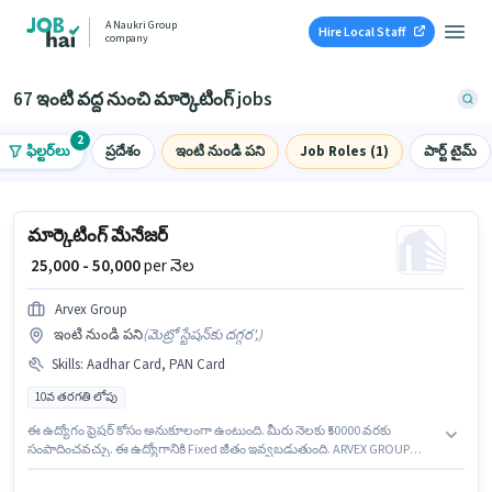
A Naukri Group
Hire Local Staff
company
67 ఇంటి వద్ద నుంచి మార్కెటింగ్ jobs
2
ఫిల్టర్‌లు
ప్రదేశం
ఇంటి నుండి పని
Job Roles (1)
పార్ట్ టైమ్
మార్కెటింగ్ మేనేజర్
₹ 25,000 - 50,000
per నెల
Arvex Group
ఇంటి నుండి పని
(
మెట్రో స్టేషన్‌కు దగ్గర',
)
Skills
:
Aadhar Card, PAN Card
10వ తరగతి లోపు
ఈ ఉద్యోగం ఫ్రెషర్ కోసం అనుకూలంగా ఉంటుంది. మీరు నెలకు ₹50000 వరకు
సంపాదించవచ్చు. ఈ ఉద్యోగానికి Fixed జీతం ఇవ్వబడుతుంది. ARVEX GROUP
మార్కెటింగ్ విభాగంలో మార్కెటింగ్ మేనేజర్ ఉద్యోగానికి క్రియాశీలకంగా నియామకం
జరుగుతోంది. ఈ ఉద్యోగానికి ముఖ్యమైన డాక్యుమెంట్లు PAN Card, Aadhar Card