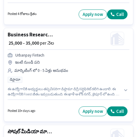
ఉండాలి. Business91 Consultants లో మార్కెటింగ్ విభాగంలో ఆన్‌లైన్ బ్రాండ్
ప్రమోటింగ్ గా చేరండి. ఈ ఉద్యోగానికి Fixed జీతం అందుబాటులో ఉంది. 10వ తరగతి
లోపు అర్హత ఉన్న అభ్యర్థులు ఈ ఉద్యోగానికి అప్లై చేసుకోవచ్చు. ఈ ఉద్యోగం రోహిణి,
Apply now
Call
Posted 4 రోజులు క్రితం
ఢిల్లీ లో ఉంది.
Business Research & Growth Executive
₹ 25,000 - 35,000
per నెల
Urbanpay Fintech
ఇంటి నుండి పని
మార్కెటింగ్ లో 0 - 5 ఏళ్లు అనుభవం
డిప్లొమా
ఈ ఉద్యోగానికి అభ్యర్థులు తప్పనిసరిగా డిప్లొమా డిగ్రీ/సర్టిఫికెట్ కలిగి ఉండాలి. ఈ
ఉద్యోగానికి Fixed జీతం ఇవ్వబడుతుంది. ఈ ఖాళీ అశోక్ నగర్, జైపూర్ లో ఉంది. ఈ
ఉద్యోగం 0 - 5 ఏళ్లు సంవత్సరాల అనుభవం ఉన్న వారికి కోసం, నెల జీతం ₹35000
ఉంటుంది. Urbanpay Fintech మార్కెటింగ్ విభాగంలో Business Research &
Growth Executive ఉద్యోగానికి క్రియాశీలకంగా నియామకం జరుగుతోంది.
Apply now
Call
Posted 10+ days ago
సోషల్ మీడియా మార్కెటింగ్