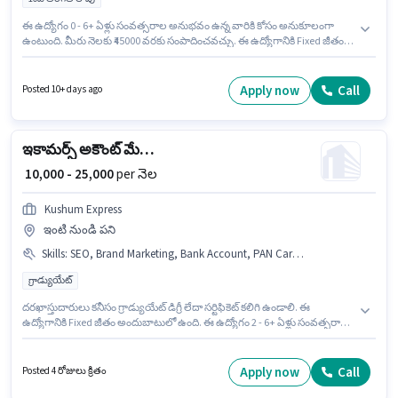
ఈ ఉద్యోగం 0 - 6+ ఏళ్లు సంవత్సరాల అనుభవం ఉన్న వారికి కోసం అనుకూలంగా
ఉంటుంది. మీరు నెలకు ₹45000 వరకు సంపాదించవచ్చు. ఈ ఉద్యోగానికి Fixed జీతం
అందుబాటులో ఉంది. ఈ ఉద్యోగం గోటా, అహ్మదాబాద్ లో ఉంది. ఈ ఉద్యోగంలో
అదనపు ప్రయోజనాలు Medical Benefits ఉన్నాయి. ఈ ఉద్యోగానికి 10వ తరగతి
లోపు అర్హత ఉన్న అభ్యర్థులు దరఖాస్తు చేయవచ్చు. ఈ ఉద్యోగానికి అభ్యర్థి వద్ద
Apply now
Call
Posted 10+ days ago
Advertisement, B2B Marketing, B2C Marketing, Brand Marketing ఉండాలి.
ఇకామర్స్ అకౌంట్ మేనేజర్
₹ 10,000 - 25,000
per నెల
Kushum Express
ఇంటి నుండి పని
Skills
:
SEO, Brand Marketing, Bank Account, PAN Card, Advertisement, MS PowerPoint, Aadhar Card, B2C Marketing, B2B Marketing
గ్రాడ్యుయేట్
దరఖాస్తుదారులు కనీసం గ్రాడ్యుయేట్ డిగ్రీ లేదా సర్టిఫికెట్ కలిగి ఉండాలి. ఈ
ఉద్యోగానికి Fixed జీతం అందుబాటులో ఉంది. ఈ ఉద్యోగం 2 - 6+ ఏళ్లు సంవత్సరాల
అనుభవం ఉన్న వారికి కోసం అనుకూలంగా ఉంటుంది. మీరు నెలకు ₹25000 వరకు
సంపాదించవచ్చు. ఈ ఉద్యోగానికి అభ్యర్థి వద్ద Advertisement, B2B Marketing,
B2C Marketing, Brand Marketing, MS PowerPoint, SEO ఉండాలి. ఈ ఖాళీ
Apply now
Call
Posted 4 రోజులు క్రితం
సెక్టర్ 3 ద్వారక, ఢిల్లీ లో ఉంది. ఈ ఉద్యోగానికి అవసరమైన డాక్యుమెంట్లు PAN Card,