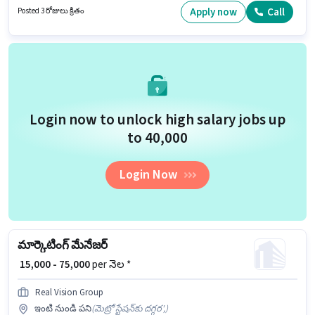
అవసరం. ఈ ఉద్యోగం సౌత్ ఎక్స్‌టెన్షన్, ఢిల్లీ లో ఉంది. ఈ ఉద్యోగానికి 10వ తరగతి
Apply now
Call
Posted 3 రోజులు క్రితం
లోపు అర్హత ఉన్న అభ్యర్థులు దరఖాస్తు చేయవచ్చు.
Login now to unlock high salary jobs up
to ₹40,000
Login Now
మార్కెటింగ్ మేనేజర్
₹ 15,000 - 75,000
per నెల *
Real Vision Group
ఇంటి నుండి పని
(
మెట్రో స్టేషన్‌కు దగ్గర',
)