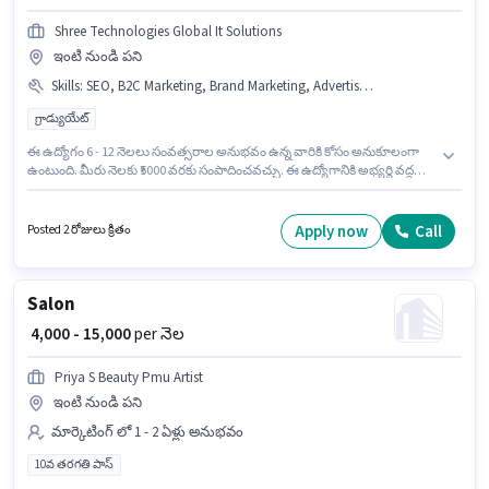
Shree Technologies Global It Solutions
ఇంటి నుండి పని
Skills
:
SEO, B2C Marketing, Brand Marketing, Advertisement, MS PowerPoint, B2B Marketing
గ్రాడ్యుయేట్
ఈ ఉద్యోగం 6 - 12 నెలలు సంవత్సరాల అనుభవం ఉన్న వారికి కోసం అనుకూలంగా
ఉంటుంది. మీరు నెలకు ₹5000 వరకు సంపాదించవచ్చు. ఈ ఉద్యోగానికి అభ్యర్థి వద్ద
B2B Marketing, B2C Marketing, Brand Marketing, MS PowerPoint, SEO,
Advertisement ఉండాలి. ఈ ఉద్యోగానికి అభ్యర్థులు తప్పనిసరిగా గ్రాడ్యుయేట్ డిగ్రీ/
సర్టిఫికెట్ కలిగి ఉండాలి. ఈ ఉద్యోగానికి Fixed జీతం అందుబాటులో ఉంది. ఈ ఖాళీ
Apply now
Call
Posted 2 రోజులు క్రితం
కళ్యాణి నగర్, పూనే లో ఉంది. Shree Technologies Global It Solutions
మార్కెటింగ్ విభాగంలో మార్కెటింగ్ ఎగ్జిక్యూటివ్ ఉద్యోగానికి క్రియాశీలకంగా
నియామకం జరుగుతోంది.
Salon
₹ 4,000 - 15,000
per నెల
Priya S Beauty Pmu Artist
ఇంటి నుండి పని
మార్కెటింగ్ లో 1 - 2 ఏళ్లు అనుభవం
10వ తరగతి పాస్