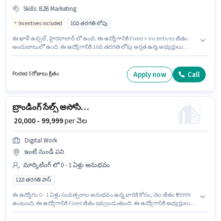
Skills
:
B2B Marketing
Incentives included
10వ తరగతి లోపు
ఈ ఖాళీ ఉప్పల్, హైదరాబాద్ లో ఉంది. ఈ ఉద్యోగానికి Fixed + Incentives జీతం
అందుబాటులో ఉంది. ఈ ఉద్యోగానికి 10వ తరగతి లోపు అర్హత ఉన్న అభ్యర్థులు
దరఖాస్తు చేయవచ్చు. అదనపు Meal లు ఉద్యోగ స్థాయి మరియు కంపెనీ పాలసీలపై
ఆధారపడి ఇప్పించబడతాయి. ఈ ఉద్యోగం 0 - 6 నెలలు సంవత్సరాల అనుభవం ఉన్న
వారికి కోసం అనుకూలంగా ఉంటుంది. మీరు నెలకు ₹75000 వరకు సంపాదించవచ్చు. ఈ
Apply now
Call
Posted 5 రోజులు క్రితం
ఉద్యోగానికి అర్హత పొందేందుకు అభ్యర్థికి B2B Marketing వంటి నైపుణ్యాలు ఉండాలి.
బ్రాండింగ్ సేల్స్ అసోసియేట్
₹ 20,000 - 99,999
per నెల
Digital Work
ఇంటి నుండి పని
మార్కెటింగ్ లో 0 - 1 ఏళ్లు అనుభవం
12వ తరగతి పాస్
ఈ ఉద్యోగం 0 - 1 ఏళ్లు సంవత్సరాల అనుభవం ఉన్న వారికి కోసం, నెల జీతం ₹99999
ఉంటుంది. ఈ ఉద్యోగానికి Fixed జీతం ఇవ్వబడుతుంది. ఈ ఉద్యోగానికి అభ్యర్థులు
తప్పనిసరిగా 12వ తరగతి పాస్ డిగ్రీ/సర్టిఫికెట్ కలిగి ఉండాలి. ఈ ఉద్యోగం లంక,
వారణాసి లో ఉంది. Digital Work లో మార్కెటింగ్ విభాగంలో బ్రాండింగ్ సేల్స్