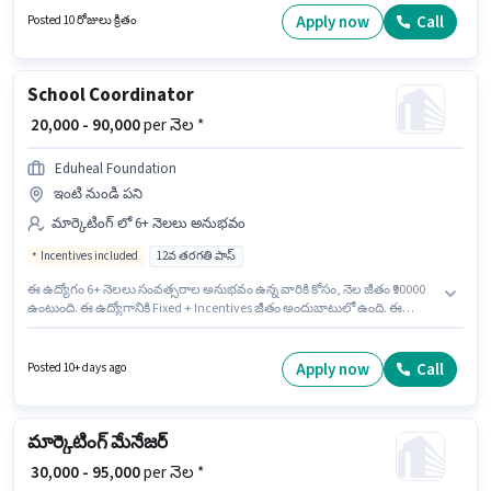
అసోసియేట్ గా చేరండి.
Apply now
Call
Posted 10 రోజులు క్రితం
School Coordinator
₹ 20,000 - 90,000
per నెల *
Eduheal Foundation
ఇంటి నుండి పని
మార్కెటింగ్ లో 6+ నెలలు అనుభవం
Incentives included
12వ తరగతి పాస్
ఈ ఉద్యోగం 6+ నెలలు సంవత్సరాల అనుభవం ఉన్న వారికి కోసం, నెల జీతం ₹90000
ఉంటుంది. ఈ ఉద్యోగానికి Fixed + Incentives జీతం అందుబాటులో ఉంది. ఈ
ఉద్యోగానికి అభ్యర్థులు తప్పనిసరిగా 12వ తరగతి పాస్ డిగ్రీ/సర్టిఫికెట్ కలిగి ఉండాలి.
ఈ ఉద్యోగం Matigara, సిలిగురి లో ఉంది. Eduheal Foundation లో మార్కెటింగ్
విభాగంలో School Coordinator గా చేరండి.
Apply now
Call
Posted 10+ days ago
మార్కెటింగ్ మేనేజర్
₹ 30,000 - 95,000
per నెల *