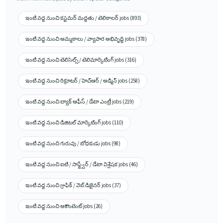
ఇంటి వద్ద నుంచి కస్టమర్ మద్దతు / టెలికాలర్ jobs (893)
ఇంటి వద్ద నుంచి అమ్మకాలు / వ్యాపార అభివృద్ధి jobs (378)
ఇంటి వద్ద నుంచి టెలిసెల్స్ / టెలిమార్కెటింగ్ jobs (316)
ఇంటి వద్ద నుంచి రిక్రూటర్ / హెచ్ఆర్ / అడ్మిన్ jobs (258)
ఇంటి వద్ద నుంచి బ్యాక్ ఆఫీస్ / డేటా ఎంట్రీ jobs (219)
ఇంటి వద్ద నుంచి డిజిటల్ మార్కెటింగ్ jobs (110)
ఇంటి వద్ద నుంచి గురువు / బోధకుడు jobs (98)
ఇంటి వద్ద నుంచి ఐటి / సాఫ్ట్వేర్ / డేటా విశ్లేషక jobs (46)
ఇంటి వద్ద నుంచి గ్రాఫిక్ / వెబ్ డిజైనర్ jobs (37)
ఇంటి వద్ద నుంచి అకౌంటెంట్ jobs (26)