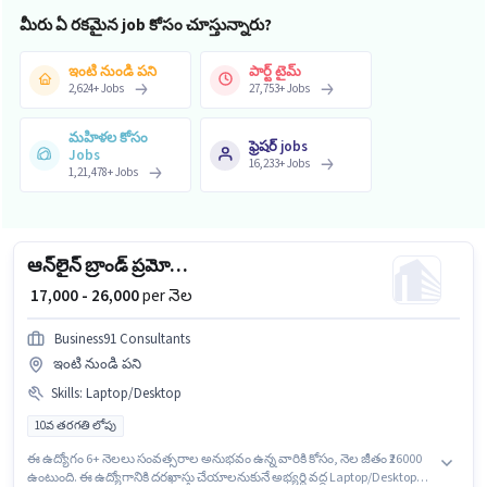
మీరు ఏ రకమైన job కోసం చూస్తున్నారు?
ఇంటి నుండి పని
పార్ట్ టైమ్
2,624
+
Jobs
27,753
+
Jobs
మహిళల కోసం
ఫ్రెషర్ jobs
Jobs
16,233
+
Jobs
1,21,478
+
Jobs
ఆన్‌లైన్ బ్రాండ్ ప్రమోటింగ్
₹ 17,000 - 26,000
per నెల
Business91 Consultants
ఇంటి నుండి పని
Skills
:
Laptop/Desktop
10వ తరగతి లోపు
ఈ ఉద్యోగం 6+ నెలలు సంవత్సరాల అనుభవం ఉన్న వారికి కోసం, నెల జీతం ₹26000
ఉంటుంది. ఈ ఉద్యోగానికి దరఖాస్తు చేయాలనుకునే అభ్యర్థి వద్ద Laptop/Desktop