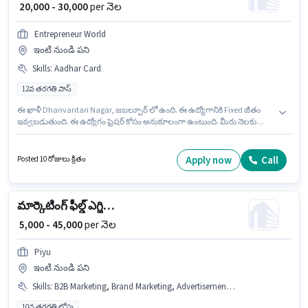
₹ 20,000 - 30,000
per నెల
Entrepreneur World
ఇంటి నుండి పని
Skills
:
Aadhar Card
12వ తరగతి పాస్
ఈ ఖాళీ Dhanvantari Nagar, జబల్పూర్ లో ఉంది. ఈ ఉద్యోగానికి Fixed జీతం
ఇవ్వబడుతుంది. ఈ ఉద్యోగం ఫ్రెషర్ కోసం అనుకూలంగా ఉంటుంది. మీరు నెలకు
₹30000 వరకు సంపాదించవచ్చు. ఈ ఉద్యోగానికి ముఖ్యమైన డాక్యుమెంట్లు Aadhar
Card అవసరం. Entrepreneur World మార్కెటింగ్ విభాగంలో సోషల్ మీడియా
మార్కెటింగ్ ఉద్యోగానికి క్రియాశీలకంగా నియామకం జరుగుతోంది. దరఖాస్తుదారులు
Apply now
Call
Posted 10 రోజులు క్రితం
కనీసం 12వ తరగతి పాస్ డిగ్రీ లేదా సర్టిఫికెట్ కలిగి ఉండాలి.
మార్కెటింగ్ ఫీల్డ్ ఎగ్జిక్యూటివ్
₹ 5,000 - 45,000
per నెల
Piyu
ఇంటి నుండి పని
Skills
:
B2B Marketing, Brand Marketing, Advertisement, B2C Marketing
10వ తరగతి లోపు