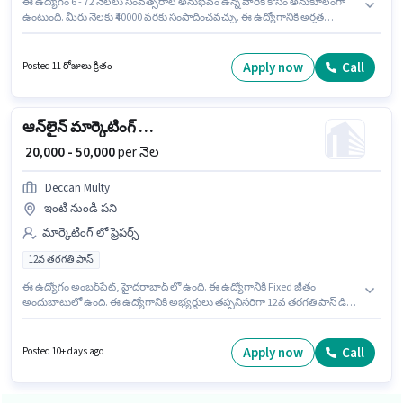
ఈ ఉద్యోగం 6 - 72 నెలలు సంవత్సరాల అనుభవం ఉన్న వారికి కోసం అనుకూలంగా
ఉంటుంది. మీరు నెలకు ₹40000 వరకు సంపాదించవచ్చు. ఈ ఉద్యోగానికి అర్హత
పొందేందుకు అభ్యర్థికి Advertisement, B2B Marketing, B2C Marketing, Brand
Marketing వంటి నైపుణ్యాలు ఉండాలి. ఈ ఉద్యోగానికి అభ్యర్థులు తప్పనిసరిగా
గ్రాడ్యుయేట్ డిగ్రీ/సర్టిఫికెట్ కలిగి ఉండాలి. ఈ ఉద్యోగానికి Fixed జీతం అందుబాటులో
Apply now
Call
Posted 11 రోజులు క్రితం
ఉంది. ఈ ఖాళీ అశోక్ విహార్ ఫేజ్ 3, ఢిల్లీ లో ఉంది. Ace2king లో మార్కెటింగ్
విభాగంలో బ్రాండ్ ప్రమోటర్ గా చేరండి.
ఆన్‌లైన్ మార్కెటింగ్ ఎగ్జిక్యూటివ్
₹ 20,000 - 50,000
per నెల
Deccan Multy
ఇంటి నుండి పని
మార్కెటింగ్ లో ఫ్రెషర్స్
12వ తరగతి పాస్
ఈ ఉద్యోగం అంబర్‌పేట్, హైదరాబాద్ లో ఉంది. ఈ ఉద్యోగానికి Fixed జీతం
అందుబాటులో ఉంది. ఈ ఉద్యోగానికి అభ్యర్థులు తప్పనిసరిగా 12వ తరగతి పాస్ డిగ్రీ/
సర్టిఫికెట్ కలిగి ఉండాలి. ఈ ఉద్యోగం ఫ్రెషర్ కోసం, నెల జీతం ₹50000 ఉంటుంది.
Deccan Multy లో మార్కెటింగ్ విభాగంలో ఆన్‌లైన్ మార్కెటింగ్ ఎగ్జిక్యూటివ్ గా
చేరండి.
Apply now
Call
Posted 10+ days ago