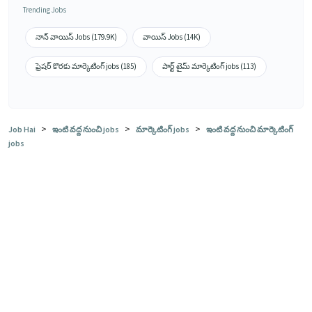
Trending Jobs
నాన్ వాయిస్ Jobs (179.9K)
వాయిస్ Jobs (14K)
ఫ్రెషర్ కొరకు మార్కెటింగ్ jobs (185)
పార్ట్ టైమ్ మార్కెటింగ్ jobs (113)
>
>
>
Job Hai
ఇంటి వద్ద నుంచి jobs
మార్కెటింగ్ jobs
ఇంటి వద్ద నుంచి మార్కెటింగ్
jobs