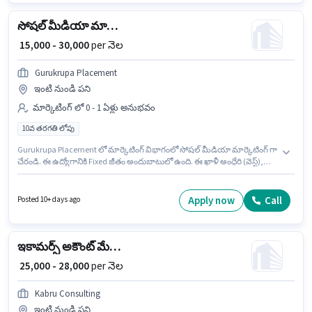
Aadhar Card, Bank Account కలిగి ఉండాలి.
సోషల్ మీడియా మార్కెటింగ్
₹ 15,000 - 30,000
per నెల
Gurukrupa Placement
ఇంటి నుండి పని
మార్కెటింగ్ లో 0 - 1 ఏళ్లు అనుభవం
10వ తరగతి లోపు
Gurukrupa Placement లో మార్కెటింగ్ విభాగంలో సోషల్ మీడియా మార్కెటింగ్ గా
చేరండి. ఈ ఉద్యోగానికి Fixed జీతం అందుబాటులో ఉంది. ఈ ఖాళీ అంధేరి (వెస్ట్),
ముంబై లో ఉంది. 10వ తరగతి లోపు అర్హత ఉన్న అభ్యర్థులు ఈ ఉద్యోగానికి అప్లై
చేసుకోవచ్చు. ఈ ఉద్యోగం 0 - 1 ఏళ్లు సంవత్సరాల అనుభవం ఉన్న వారికి కోసం
అనుకూలంగా ఉంటుంది. మీరు నెలకు ₹30000 వరకు సంపాదించవచ్చు.
Apply now
Call
Posted 10+ days ago
ఇకామర్స్ అకౌంట్ మేనేజర్
₹ 25,000 - 28,000
per నెల
Kabru Consulting
ఇంటి నుండి పని