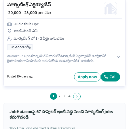
మార్కెటింగ్ ఎగ్జిక్యూటివ్
₹ 20,000 - 25,000
per నెల
Audiozhub Opc
ఇంటి నుండి పని
మార్కెటింగ్ లో 1 - 2 ఏళ్లు అనుభవం
10వ తరగతి లోపు
Audiozhub Opc మార్కెటింగ్ విభాగంలో మార్కెటింగ్ ఎగ్జిక్యూటివ్ ఉద్యోగానికి
క్రియాశీలకంగా నియామకం జరుగుతోంది. ఈ ఉద్యోగానికి Fixed జీతం
ఇవ్వబడుతుంది. ఈ ఉద్యోగం Edapally, కొచ్చి లో ఉంది. 10వ తరగతి లోపు అర్హత
ఉన్న అభ్యర్థులు ఈ ఉద్యోగానికి అప్లై చేసుకోవచ్చు. ఈ ఉద్యోగం 1 - 2 ఏళ్లు
సంవత్సరాల అనుభవం ఉన్న వారికి కోసం అనుకూలంగా ఉంటుంది. మీరు నెలకు
Apply now
Call
Posted 10+ days ago
₹25000 వరకు సంపాదించవచ్చు.
1
2
3
4
JobHai.comపై 67 పాపులర్ ఇంటి వద్ద నుంచి మార్కెటింగ్ jobs
కనుగొనండి
Work From Home jobs by other Popular Categories