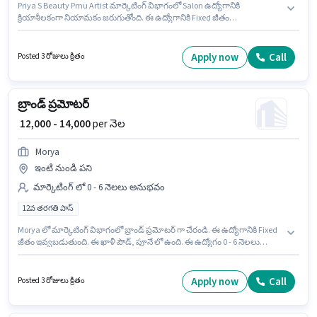
Priya S Beauty Pmu Artist మార్కెటింగ్ విభాగంలో Salon ఉద్యోగానికి
క్రియాశీలకంగా నియామకం జరుగుతోంది. ఈ ఉద్యోగానికి Fixed జీతం
ఇవ్వబడుతుంది. ఈ ఖాళీ కత్రాజ్, పూనే లో ఉంది. ఈ ఉద్యోగానికి అభ్యర్థులు
తప్పనిసరిగా 10వ తరగతి పాస్ డిగ్రీ/సర్టిఫికెట్ కలిగి ఉండాలి. ఈ ఉద్యోగం 1 - 2 ఏళ్లు
సంవత్సరాల అనుభవం ఉన్న వారికి కోసం, నెల జీతం ₹15000 ఉంటుంది.
Apply now
Call
Posted 3 రోజులు క్రితం
బ్రాండ్ ప్రమోటర్
₹ 12,000 - 14,000
per నెల
Morya
ఇంటి నుండి పని
మార్కెటింగ్ లో 0 - 6 నెలలు అనుభవం
12వ తరగతి పాస్
Morya లో మార్కెటింగ్ విభాగంలో బ్రాండ్ ప్రమోటర్ గా చేరండి. ఈ ఉద్యోగానికి Fixed
జీతం ఇవ్వబడుతుంది. ఈ ఖాళీ పౌడ్, పూనే లో ఉంది. ఈ ఉద్యోగం 0 - 6 నెలలు
సంవత్సరాల అనుభవం ఉన్న వారికి కోసం, నెల జీతం ₹14000 ఉంటుంది. ఈ
ఉద్యోగానికి అభ్యర్థులు తప్పనిసరిగా 12వ తరగతి పాస్ డిగ్రీ/సర్టిఫికెట్ కలిగి ఉండాలి.
Apply now
Call
Posted 3 రోజులు క్రితం