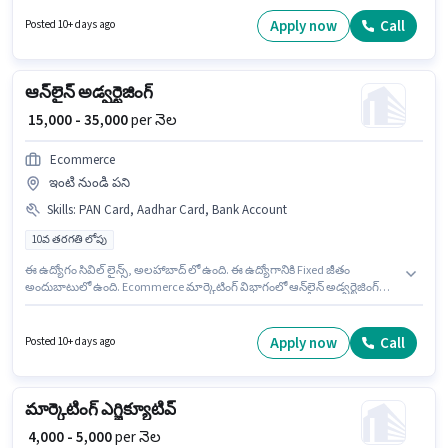
వంటి నైపుణ్యాలు ఉండాలి. ఈ ఉద్యోగం 1 - 2 ఏళ్లు సంవత్సరాల అనుభవం ఉన్న
వారికి కోసం, నెల జీతం ₹25000 ఉంటుంది. దరఖాస్తుదారులు కనీసం గ్రాడ్యుయేట్ డిగ్రీ
Apply now
Call
Posted 10+ days ago
లేదా సర్టిఫికెట్ కలిగి ఉండాలి.
ఆన్‌లైన్ అడ్వర్టైజింగ్
₹ 15,000 - 35,000
per నెల
Ecommerce
ఇంటి నుండి పని
Skills
:
PAN Card, Aadhar Card, Bank Account
10వ తరగతి లోపు
ఈ ఉద్యోగం సివిల్ లైన్స్, అలహాబాద్ లో ఉంది. ఈ ఉద్యోగానికి Fixed జీతం
అందుబాటులో ఉంది. Ecommerce మార్కెటింగ్ విభాగంలో ఆన్‌లైన్ అడ్వర్టైజింగ్
ఉద్యోగానికి క్రియాశీలకంగా నియామకం జరుగుతోంది. ఈ ఉద్యోగానికి అవసరమైన
డాక్యుమెంట్లు PAN Card, Aadhar Card, Bank Account కలిగి ఉండాలి. 10వ
తరగతి లోపు అర్హత ఉన్న అభ్యర్థులు ఈ ఉద్యోగానికి అప్లై చేసుకోవచ్చు. ఈ ఉద్యోగం
Apply now
Call
Posted 10+ days ago
ఫ్రెషర్ కోసం, నెల జీతం ₹35000 ఉంటుంది.
మార్కెటింగ్ ఎగ్జిక్యూటివ్
₹ 4,000 - 5,000
per నెల