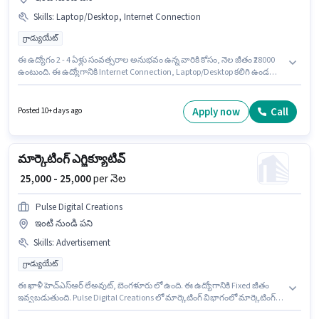
Skills
:
Laptop/Desktop, Internet Connection
గ్రాడ్యుయేట్
ఈ ఉద్యోగం 2 - 4 ఏళ్లు సంవత్సరాల అనుభవం ఉన్న వారికి కోసం, నెల జీతం ₹28000
ఉంటుంది. ఈ ఉద్యోగానికి Internet Connection, Laptop/Desktop కలిగి ఉండటం
ముఖ్యం. ఈ ఉద్యోగానికి అభ్యర్థులు తప్పనిసరిగా గ్రాడ్యుయేట్ డిగ్రీ/సర్టిఫికెట్ కలిగి
ఉండాలి. ఈ ఉద్యోగానికి Fixed జీతం అందుబాటులో ఉంది. ఈ ఖాళీ A Zone
Sujatha Nagar, విశాఖపట్నం లో ఉంది. Kabru Consulting మార్కెటింగ్ విభాగంలో
Apply now
Call
Posted 10+ days ago
ఇకామర్స్ అకౌంట్ మేనేజర్ ఉద్యోగానికి క్రియాశీలకంగా నియామకం జరుగుతోంది.
మార్కెటింగ్ ఎగ్జిక్యూటివ్
₹ 25,000 - 25,000
per నెల
Pulse Digital Creations
ఇంటి నుండి పని
Skills
:
Advertisement
గ్రాడ్యుయేట్
ఈ ఖాళీ హెచ్ఎస్ఆర్ లేఅవుట్, బెంగళూరు లో ఉంది. ఈ ఉద్యోగానికి Fixed జీతం
ఇవ్వబడుతుంది. Pulse Digital Creations లో మార్కెటింగ్ విభాగంలో మార్కెటింగ్
ఎగ్జిక్యూటివ్ గా చేరండి. ఈ ఉద్యోగానికి అర్హత పొందేందుకు అభ్యర్థికి Advertisement