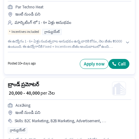
Par Techno Heat
ఇంటి నుండి పని
మార్కెటింగ్ లో 1 - 6+ ఏళ్లు అనుభవం
Incentives included
గ్రాడ్యుయేట్
ఈ ఉద్యోగం 1 - 6+ ఏళ్లు సంవత్సరాల అనుభవం ఉన్న వారికి కోసం, నెల జీతం ₹95000
ఉంటుంది. ఈ ఉద్యోగానికి Fixed + Incentives జీతం అందుబాటులో ఉంది.
దరఖాస్తుదారులు కనీసం గ్రాడ్యుయేట్ డిగ్రీ లేదా సర్టిఫికెట్ కలిగి ఉండాలి. ఈ
ఉద్యోగంలో అదనపు ప్రయోజనాలు Cab, Meal, Insurance, PF, Medical Benefits
ఉన్నాయి. ఈ ఖాళీ సనంద్, అహ్మదాబాద్ లో ఉంది. Par Techno Heat మార్కెటింగ్
Apply now
Call
Posted 10+ days ago
విభాగంలో మార్కెటింగ్ మేనేజర్ ఉద్యోగానికి క్రియాశీలకంగా నియామకం జరుగుతోంది.
బ్రాండ్ ప్రమోటర్
₹ 20,000 - 40,000
per నెల
Ace2king
ఇంటి నుండి పని
Skills
:
B2C Marketing, B2B Marketing, Advertisement, Brand Marketing
గ్రాడ్యుయేట్