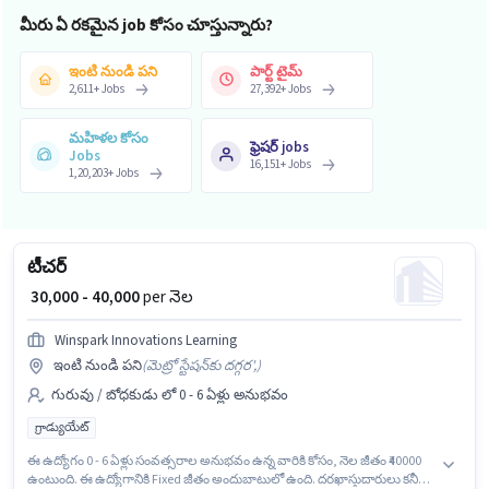
మీరు ఏ రకమైన job కోసం చూస్తున్నారు?
ఇంటి నుండి పని
పార్ట్ టైమ్
2,611
+
Jobs
27,392
+
Jobs
మహిళల కోసం
ఫ్రెషర్ jobs
Jobs
16,151
+
Jobs
1,20,203
+
Jobs
టీచర్
₹ 30,000 - 40,000
per నెల
Winspark Innovations Learning
ఇంటి నుండి పని
(
మెట్రో స్టేషన్‌కు దగ్గర',
)
గురువు / బోధకుడు లో 0 - 6 ఏళ్లు అనుభవం
గ్రాడ్యుయేట్
ఈ ఉద్యోగం 0 - 6 ఏళ్లు సంవత్సరాల అనుభవం ఉన్న వారికి కోసం, నెల జీతం ₹40000
ఉంటుంది. ఈ ఉద్యోగానికి Fixed జీతం అందుబాటులో ఉంది. దరఖాస్తుదారులు కనీసం