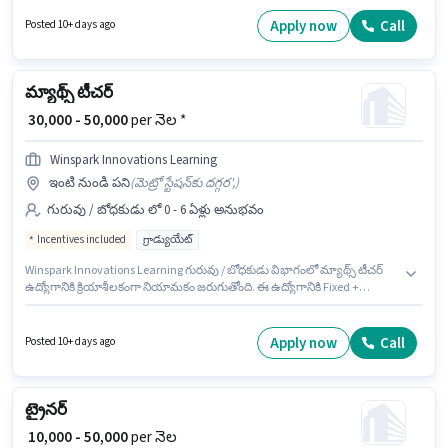
దరఖాస్తుదారులు కనీసం గ్రాడ్యుయేట్ డిగ్రీ లేదా సర్టిఫికెట్ కలిగి ఉండాలి. ఈ ఖాళీ
మలాడ్ (ఈస్ట్), ముంబై లో ఉంది.
Apply now
Call
Posted 10+ days ago
మ్యాథ్స్ టీచర్
₹ 30,000 - 50,000
per నెల *
Winspark Innovations Learning
ఇంటి నుండి పని
(
మెట్రో స్టేషన్‌కు దగ్గర',
)
గురువు / బోధకుడు లో 0 - 6 ఏళ్లు అనుభవం
Incentives included
గ్రాడ్యుయేట్
Winspark Innovations Learning గురువు / బోధకుడు విభాగంలో మ్యాథ్స్ టీచర్
ఉద్యోగానికి క్రియాశీలకంగా నియామకం జరుగుతోంది. ఈ ఉద్యోగానికి Fixed +
Incentives జీతం ఇవ్వబడుతుంది. ఈ ఉద్యోగం సుల్తాన్‌పూర్, ఢిల్లీ లో ఉంది.
అదనపు PF లు ఉద్యోగ స్థాయి మరియు కంపెనీ పాలసీలపై ఆధారపడి
ఇప్పించబడతాయి. ఈ ఉద్యోగం 0 - 6 ఏళ్లు సంవత్సరాల అనుభవం ఉన్న వారికి కోసం,
Apply now
Call
Posted 10+ days ago
నెల జీతం ₹50000 ఉంటుంది. దరఖాస్తుదారులు కనీసం గ్రాడ్యుయేట్ డిగ్రీ లేదా సర్టిఫికెట్
కలిగి ఉండాలి.
ట్రైనర్
₹ 10,000 - 50,000
per నెల