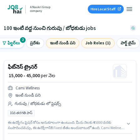
A Naukri Group
Hire Local Staff
company
100 ఇంటి వద్ద నుంచి గురువు / బోధకుడు jobs
2
ఫిల్టర్‌లు
ప్రదేశం
ఇంటి నుండి పని
Job Roles (1)
పార్ట్ టైమ్
ఫిట్‌నెస్ ట్రైనర్
₹ 15,000 - 45,000
per నెల
Cami Wellness
ఇంటి నుండి పని
గురువు / బోధకుడు లో ఫ్రెషర్స్
10వ తరగతి పాస్
ఈ ఉద్యోగం ఫ్రెషర్ కోసం అనుకూలంగా ఉంటుంది. మీరు నెలకు ₹45000 వరకు
సంపాదించవచ్చు. ఈ ఉద్యోగానికి Fixed జీతం అందుబాటులో ఉంది. Cami Wellness
లో గురువు / బోధకుడు విభాగంలో ఫిట్‌నెస్ ట్రైనర్ గా చేరండి. ఈ ఉద్యోగం జుందాల్,
అహ్మదాబాద్ లో ఉంది. దరఖాస్తుదారులు కనీసం 10వ తరగతి పాస్ డిగ్రీ లేదా సర్టిఫికెట్