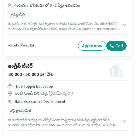
గురువు / బోధకుడు లో 0 - 6 ఏళ్లు అనుభవం
గ్రాడ్యుయేట్
ఈ ఉద్యోగం 0 - 6 ఏళ్లు సంవత్సరాల అనుభవం ఉన్న వారికి కోసం, నెల జీతం ₹40000
ఉంటుంది. ఈ ఉద్యోగానికి Fixed జీతం ఇవ్వబడుతుంది. Winspark Innovations
Learning లో గురువు / బోధకుడు విభాగంలో టీచర్ గా చేరండి. దరఖాస్తుదారులు
కనీసం గ్రాడ్యుయేట్ డిగ్రీ లేదా సర్టిఫికెట్ కలిగి ఉండాలి. ఈ ఖాళీ ఏ బ్లాక్ లేక్ టౌన్,
కోల్‌కతా లో ఉంది.
Apply now
Call
Posted 7 రోజులు క్రితం
ఇంగ్లీష్ టీచర్
₹ 30,000 - 50,000
per నెల
True Topper Education
ఇంటి నుండి పని
(
మెట్రో స్టేషన్‌కు దగ్గర',
)
Skills
:
Assessment Development
పోస్ట్ గ్రాడ్యుయేట్
ఈ ఉద్యోగానికి అభ్యర్థులు తప్పనిసరిగా పోస్ట్ గ్రాడ్యుయేట్ డిగ్రీ/సర్టిఫికెట్ కలిగి
ఉండాలి. ఈ ఉద్యోగానికి Fixed జీతం అందుబాటులో ఉంది. ఈ ఉద్యోగం 4 - 6 ఏళ్లు
సంవత్సరాల అనుభవం ఉన్న వారికి కోసం అనుకూలంగా ఉంటుంది. మీరు నెలకు
₹50000 వరకు సంపాదించవచ్చు. ఈ ఉద్యోగానికి అర్హత పొందేందుకు అభ్యర్థికి