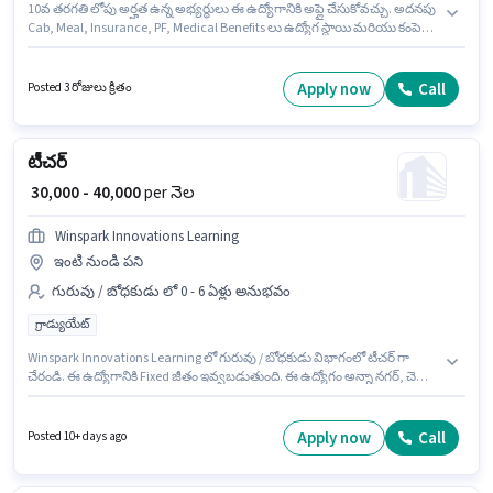
10వ తరగతి లోపు అర్హత ఉన్న అభ్యర్థులు ఈ ఉద్యోగానికి అప్లై చేసుకోవచ్చు. అదనపు
Cab, Meal, Insurance, PF, Medical Benefits లు ఉద్యోగ స్థాయి మరియు కంపెనీ
పాలసీలపై ఆధారపడి ఇప్పించబడతాయి. ఈ ఉద్యోగం నయా రాయ్పూర్, రాయపూర్
లో ఉంది. ఈ ఉద్యోగానికి Fixed జీతం ఇవ్వబడుతుంది. ఈ ఉద్యోగం 1 - 5 ఏళ్లు
సంవత్సరాల అనుభవం ఉన్న వారికి కోసం అనుకూలంగా ఉంటుంది. మీరు నెలకు
Apply now
Call
Posted 3 రోజులు క్రితం
₹25000 వరకు సంపాదించవచ్చు. Nag Consultancy లో గురువు / బోధకుడు
విభాగంలో ఫిజికల్ ఎడ్యుకేషన్ టీచర్ గా చేరండి.
టీచర్
₹ 30,000 - 40,000
per నెల
Winspark Innovations Learning
ఇంటి నుండి పని
గురువు / బోధకుడు లో 0 - 6 ఏళ్లు అనుభవం
గ్రాడ్యుయేట్
Winspark Innovations Learning లో గురువు / బోధకుడు విభాగంలో టీచర్ గా
చేరండి. ఈ ఉద్యోగానికి Fixed జీతం ఇవ్వబడుతుంది. ఈ ఉద్యోగం అన్నా నగర్, చెన్నై
లో ఉంది. దరఖాస్తుదారులు కనీసం గ్రాడ్యుయేట్ డిగ్రీ లేదా సర్టిఫికెట్ కలిగి ఉండాలి. ఈ
ఉద్యోగం 0 - 6 ఏళ్లు సంవత్సరాల అనుభవం ఉన్న వారికి కోసం, నెల జీతం ₹40000
ఉంటుంది.
Apply now
Call
Posted 10+ days ago