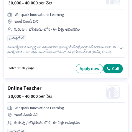
₹ 30,000 - 40,000
per నెల
Winspark Innovations Learning
ఇంటి నుండి పని
గురువు / బోధకుడు లో 0 - 6+ ఏళ్లు అనుభవం
గ్రాడ్యుయేట్
ఈ ఉద్యోగానికి అభ్యర్థులు తప్పనిసరిగా గ్రాడ్యుయేట్ డిగ్రీ/సర్టిఫికెట్ కలిగి ఉండాలి. ఈ
ఉద్యోగానికి Fixed జీతం అందుబాటులో ఉంది. ఈ ఖాళీ కాండివలి (ఈస్ట్), ముంబై లో
ఉంది. Winspark Innovations Learning గురువు / బోధకుడు విభాగంలో ట్యూటర్
ఉద్యోగానికి క్రియాశీలకంగా నియామకం జరుగుతోంది. ఈ ఉద్యోగం 0 - 6+ ఏళ్లు
సంవత్సరాల అనుభవం ఉన్న వారికి కోసం అనుకూలంగా ఉంటుంది. మీరు నెలకు
Apply now
Call
Posted 10+ days ago
₹40000 వరకు సంపాదించవచ్చు.
Online Teacher
₹ 30,000 - 40,000
per నెల
Winspark Innovations Learning
ఇంటి నుండి పని
గురువు / బోధకుడు లో 0 - 6+ ఏళ్లు అనుభవం
గ్రాడ్యుయేట్