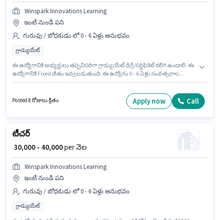
Winspark Innovations Learning
ఇంటి నుండి పని
గురువు / బోధకుడు లో 0 - 6 ఏళ్లు అనుభవం
గ్రాడ్యుయేట్
ఈ ఉద్యోగానికి అభ్యర్థులు తప్పనిసరిగా గ్రాడ్యుయేట్ డిగ్రీ/సర్టిఫికెట్ కలిగి ఉండాలి. ఈ
ఉద్యోగానికి Fixed జీతం ఇవ్వబడుతుంది. ఈ ఉద్యోగం 0 - 6 ఏళ్లు సంవత్సరాల
అనుభవం ఉన్న వారికి కోసం అనుకూలంగా ఉంటుంది. మీరు నెలకు ₹40000 వరకు
సంపాదించవచ్చు. Winspark Innovations Learning లో గురువు / బోధకుడు
విభాగంలో టీచర్ గా చేరండి. ఈ ఉద్యోగం భోపాల్‌పుర, ఉదయపూర్ లో ఉంది.
Apply now
Call
Posted 8 రోజులు క్రితం
టీచర్
₹ 30,000 - 40,000
per నెల
Winspark Innovations Learning
ఇంటి నుండి పని
గురువు / బోధకుడు లో 0 - 6 ఏళ్లు అనుభవం
గ్రాడ్యుయేట్