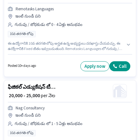
Remotasks Languages
ఇంటి నుండి పని
గురువు / బోధకుడు లో 0 - 4 ఏళ్లు అనుభవం
10వ తరగతి లోపు
ఈ ఉద్యోగానికి 10వ తరగతి లోపు అర్హత ఉన్న అభ్యర్థులు దరఖాస్తు చేయవచ్చు. ఈ
ఉద్యోగానికి Fixed జీతం ఇవ్వబడుతుంది. Remotasks Languages లో గురువు /
బోధకుడు విభాగంలో ట్రైనర్ గా చేరండి. ఈ ఖాళీ ఆదిత్య నగర్, హైదరాబాద్ లో ఉంది.
ఈ ఉద్యోగం 0 - 4 ఏళ్లు సంవత్సరాల అనుభవం ఉన్న వారికి కోసం అనుకూలంగా
ఉంటుంది. మీరు నెలకు ₹50000 వరకు సంపాదించవచ్చు.
Apply now
Call
Posted 10+ days ago
ఫిజికల్ ఎడ్యుకేషన్ టీచర్
₹ 20,000 - 25,000
per నెల
Nag Consultancy
ఇంటి నుండి పని
గురువు / బోధకుడు లో 1 - 5 ఏళ్లు అనుభవం
10వ తరగతి లోపు