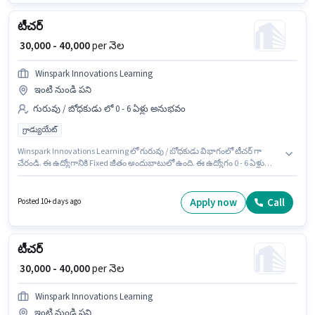
టీచర్
₹ 30,000 - 40,000
per నెల
Winspark Innovations Learning
ఇంటి నుండి పని
గురువు / బోధకుడు లో 0 - 6 ఏళ్లు అనుభవం
గ్రాడ్యుయేట్
Winspark Innovations Learning లో గురువు / బోధకుడు విభాగంలో టీచర్ గా
చేరండి. ఈ ఉద్యోగానికి Fixed జీతం అందుబాటులో ఉంది. ఈ ఉద్యోగం 0 - 6 ఏళ్లు
సంవత్సరాల అనుభవం ఉన్న వారికి కోసం, నెల జీతం ₹40000 ఉంటుంది. ఈ ఉద్యోగం
ఆలంబాగ్, లక్నౌ లో ఉంది. ఈ ఉద్యోగానికి అభ్యర్థులు తప్పనిసరిగా గ్రాడ్యుయేట్ డిగ్రీ/
సర్టిఫికెట్ కలిగి ఉండాలి.
Apply now
Call
Posted 10+ days ago
టీచర్
₹ 30,000 - 40,000
per నెల
Winspark Innovations Learning
ఇంటి నుండి పని