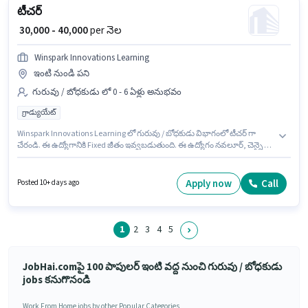
టీచర్
₹ 30,000 - 40,000
per నెల
Winspark Innovations Learning
ఇంటి నుండి పని
గురువు / బోధకుడు లో 0 - 6 ఏళ్లు అనుభవం
గ్రాడ్యుయేట్
Winspark Innovations Learning లో గురువు / బోధకుడు విభాగంలో టీచర్ గా
చేరండి. ఈ ఉద్యోగానికి Fixed జీతం ఇవ్వబడుతుంది. ఈ ఉద్యోగం నవలూర్, చెన్నై లో
ఉంది. దరఖాస్తుదారులు కనీసం గ్రాడ్యుయేట్ డిగ్రీ లేదా సర్టిఫికెట్ కలిగి ఉండాలి. ఈ
ఉద్యోగం 0 - 6 ఏళ్లు సంవత్సరాల అనుభవం ఉన్న వారికి కోసం అనుకూలంగా
ఉంటుంది. మీరు నెలకు ₹40000 వరకు సంపాదించవచ్చు.
Apply now
Call
Posted 10+ days ago
1
2
3
4
5
JobHai.comపై 100 పాపులర్ ఇంటి వద్ద నుంచి గురువు / బోధకుడు
jobs కనుగొనండి
Work From Home jobs by other Popular Categories