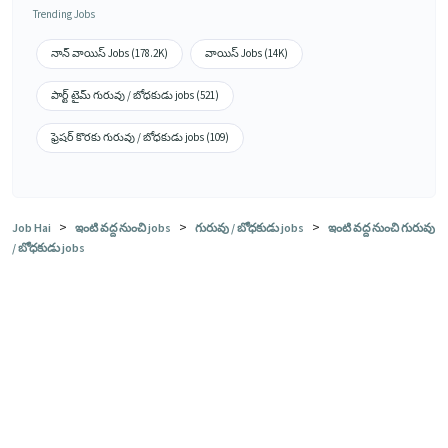
Trending Jobs
నాన్ వాయిస్ Jobs (178.2K)
వాయిస్ Jobs (14K)
పార్ట్ టైమ్ గురువు / బోధకుడు jobs (521)
ఫ్రెషర్ కొరకు గురువు / బోధకుడు jobs (109)
>
>
>
Job Hai
ఇంటి వద్ద నుంచి jobs
గురువు / బోధకుడు jobs
ఇంటి వద్ద నుంచి గురువు
/ బోధకుడు jobs