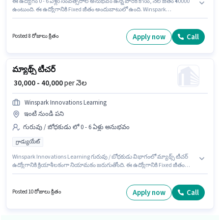
ఈ ఉద్యోగం 0 - 6 ఏళ్లు సంవత్సరాల అనుభవం ఉన్న వారికి కోసం, నెల జీతం ₹40000
ఉంటుంది. ఈ ఉద్యోగానికి Fixed జీతం అందుబాటులో ఉంది. Winspark
Innovations Learning లో గురువు / బోధకుడు విభాగంలో టీచర్ గా చేరండి. ఈ ఖాళీ
బోరింగ్ రోడ్, పాట్నా లో ఉంది. ఈ ఉద్యోగానికి అభ్యర్థులు తప్పనిసరిగా గ్రాడ్యుయేట్
డిగ్రీ/సర్టిఫికెట్ కలిగి ఉండాలి.
Apply now
Call
Posted 8 రోజులు క్రితం
మ్యాథ్స్ టీచర్
₹ 30,000 - 40,000
per నెల
Winspark Innovations Learning
ఇంటి నుండి పని
గురువు / బోధకుడు లో 0 - 6 ఏళ్లు అనుభవం
గ్రాడ్యుయేట్
Winspark Innovations Learning గురువు / బోధకుడు విభాగంలో మ్యాథ్స్ టీచర్
ఉద్యోగానికి క్రియాశీలకంగా నియామకం జరుగుతోంది. ఈ ఉద్యోగానికి Fixed జీతం
ఇవ్వబడుతుంది. ఈ ఉద్యోగం జహాజ్బరీ, కోల్‌కతా లో ఉంది. దరఖాస్తుదారులు కనీసం
గ్రాడ్యుయేట్ డిగ్రీ లేదా సర్టిఫికెట్ కలిగి ఉండాలి. ఈ ఉద్యోగం 0 - 6 ఏళ్లు సంవత్సరాల
అనుభవం ఉన్న వారికి కోసం, నెల జీతం ₹40000 ఉంటుంది.
Apply now
Call
Posted 10 రోజులు క్రితం