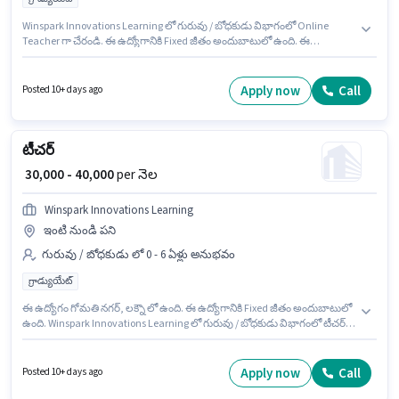
Winspark Innovations Learning లో గురువు / బోధకుడు విభాగంలో Online
Teacher గా చేరండి. ఈ ఉద్యోగానికి Fixed జీతం అందుబాటులో ఉంది. ఈ
ఉద్యోగానికి అభ్యర్థులు తప్పనిసరిగా గ్రాడ్యుయేట్ డిగ్రీ/సర్టిఫికెట్ కలిగి ఉండాలి. ఈ
ఖాళీ భంగెల్, నోయిడా లో ఉంది. ఈ ఉద్యోగం 0 - 6+ ఏళ్లు సంవత్సరాల అనుభవం
ఉన్న వారికి కోసం, నెల జీతం ₹40000 ఉంటుంది.
Apply now
Call
Posted 10+ days ago
టీచర్
₹ 30,000 - 40,000
per నెల
Winspark Innovations Learning
ఇంటి నుండి పని
గురువు / బోధకుడు లో 0 - 6 ఏళ్లు అనుభవం
గ్రాడ్యుయేట్
ఈ ఉద్యోగం గోమతి నగర్, లక్నౌ లో ఉంది. ఈ ఉద్యోగానికి Fixed జీతం అందుబాటులో
ఉంది. Winspark Innovations Learning లో గురువు / బోధకుడు విభాగంలో టీచర్
గా చేరండి. ఈ ఉద్యోగానికి అభ్యర్థులు తప్పనిసరిగా గ్రాడ్యుయేట్ డిగ్రీ/సర్టిఫికెట్ కలిగి
ఉండాలి. ఈ ఉద్యోగం 0 - 6 ఏళ్లు సంవత్సరాల అనుభవం ఉన్న వారికి కోసం, నెల జీతం
₹40000 ఉంటుంది.
Apply now
Call
Posted 10+ days ago