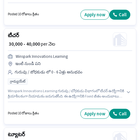
గ్రాడ్యుయేట్ డిగ్రీ లేదా సర్టిఫికెట్ కలిగి ఉండాలి. ఈ ఖాళీ ఆదర్శ్ నగర్, ఢిల్లీ లో ఉంది.
Winspark Innovations Learning లో గురువు / బోధకుడు విభాగంలో టీచర్ గా
చేరండి.
Apply now
Call
Posted 10 రోజులు క్రితం
టీచర్
₹ 30,000 - 40,000
per నెల
Winspark Innovations Learning
ఇంటి నుండి పని
గురువు / బోధకుడు లో 0 - 6 ఏళ్లు అనుభవం
గ్రాడ్యుయేట్
Winspark Innovations Learning గురువు / బోధకుడు విభాగంలో టీచర్ ఉద్యోగానికి
క్రియాశీలకంగా నియామకం జరుగుతోంది. ఈ ఉద్యోగానికి Fixed జీతం అందుబాటులో
ఉంది. ఈ ఉద్యోగం కాత్యాని విహార్, ఢిల్లీ లో ఉంది. ఈ ఉద్యోగానికి అభ్యర్థులు
తప్పనిసరిగా గ్రాడ్యుయేట్ డిగ్రీ/సర్టిఫికెట్ కలిగి ఉండాలి. ఈ ఉద్యోగం 0 - 6 ఏళ్లు
సంవత్సరాల అనుభవం ఉన్న వారికి కోసం, నెల జీతం ₹40000 ఉంటుంది.
Apply now
Call
Posted 10 రోజులు క్రితం
ట్యూటర్