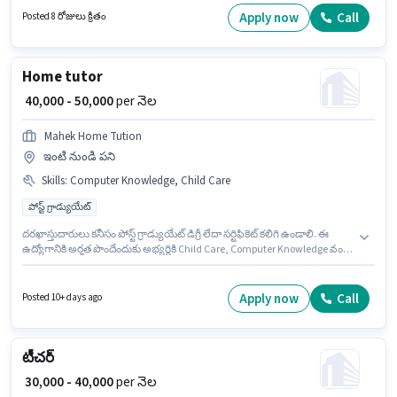
Assessment Development వంటి నైపుణ్యాలు ఉండాలి. ఈ ఉద్యోగం సాకేత్, ఢిల్లీ
Apply now
Call
Posted 8 రోజులు క్రితం
లో ఉంది. True Topper Education గురువు / బోధకుడు విభాగంలో ఇంగ్లీష్ టీచర్
ఉద్యోగానికి క్రియాశీలకంగా నియామకం జరుగుతోంది.
Home tutor
₹ 40,000 - 50,000
per నెల
Mahek Home Tution
ఇంటి నుండి పని
Skills
:
Computer Knowledge, Child Care
పోస్ట్ గ్రాడ్యుయేట్
దరఖాస్తుదారులు కనీసం పోస్ట్ గ్రాడ్యుయేట్ డిగ్రీ లేదా సర్టిఫికెట్ కలిగి ఉండాలి. ఈ
ఉద్యోగానికి అర్హత పొందేందుకు అభ్యర్థికి Child Care, Computer Knowledge వంటి
నైపుణ్యాలు ఉండాలి. Mahek Home Tution గురువు / బోధకుడు విభాగంలో Home
tutor ఉద్యోగానికి క్రియాశీలకంగా నియామకం జరుగుతోంది. ఈ ఉద్యోగానికి Fixed
జీతం అందుబాటులో ఉంది. ఈ ఖాళీ సెక్టర్ 99 గుర్గావ్, గుర్గావ్ లో ఉంది. ఈ ఉద్యోగం 4
Apply now
Call
Posted 10+ days ago
- 5 ఏళ్లు సంవత్సరాల అనుభవం ఉన్న వారికి కోసం అనుకూలంగా ఉంటుంది. మీరు
నెలకు ₹50000 వరకు సంపాదించవచ్చు.
టీచర్
₹ 30,000 - 40,000
per నెల