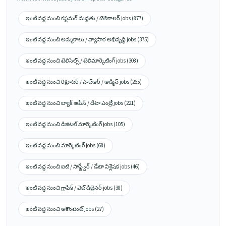
ఇంటి వద్ద నుంచి కస్టమర్ మద్దతు / టెలికాలర్ jobs (877)
ఇంటి వద్ద నుంచి అమ్మకాలు / వ్యాపార అభివృద్ధి jobs (375)
ఇంటి వద్ద నుంచి టెలిసెల్స్ / టెలిమార్కెటింగ్ jobs (308)
ఇంటి వద్ద నుంచి రిక్రూటర్ / హెచ్ఆర్ / అడ్మిన్ jobs (265)
ఇంటి వద్ద నుంచి బ్యాక్ ఆఫీస్ / డేటా ఎంట్రీ jobs (221)
ఇంటి వద్ద నుంచి డిజిటల్ మార్కెటింగ్ jobs (105)
ఇంటి వద్ద నుంచి మార్కెటింగ్ jobs (68)
ఇంటి వద్ద నుంచి ఐటి / సాఫ్ట్వేర్ / డేటా విశ్లేషక jobs (46)
ఇంటి వద్ద నుంచి గ్రాఫిక్ / వెబ్ డిజైనర్ jobs (38)
ఇంటి వద్ద నుంచి అకౌంటెంట్ jobs (27)