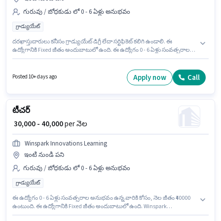
గురువు / బోధకుడు లో 0 - 6 ఏళ్లు అనుభవం
గ్రాడ్యుయేట్
దరఖాస్తుదారులు కనీసం గ్రాడ్యుయేట్ డిగ్రీ లేదా సర్టిఫికెట్ కలిగి ఉండాలి. ఈ
ఉద్యోగానికి Fixed జీతం అందుబాటులో ఉంది. ఈ ఉద్యోగం 0 - 6 ఏళ్లు సంవత్సరాల
అనుభవం ఉన్న వారికి కోసం అనుకూలంగా ఉంటుంది. మీరు నెలకు ₹40000 వరకు
సంపాదించవచ్చు. ఈ ఖాళీ పోవై, ముంబై లో ఉంది. Winspark Innovations
Learning లో గురువు / బోధకుడు విభాగంలో టీచర్ గా చేరండి.
Apply now
Call
Posted 10+ days ago
టీచర్
₹ 30,000 - 40,000
per నెల
Winspark Innovations Learning
ఇంటి నుండి పని
గురువు / బోధకుడు లో 0 - 6 ఏళ్లు అనుభవం
గ్రాడ్యుయేట్
ఈ ఉద్యోగం 0 - 6 ఏళ్లు సంవత్సరాల అనుభవం ఉన్న వారికి కోసం, నెల జీతం ₹40000
ఉంటుంది. ఈ ఉద్యోగానికి Fixed జీతం అందుబాటులో ఉంది. Winspark
Innovations Learning లో గురువు / బోధకుడు విభాగంలో టీచర్ గా చేరండి.