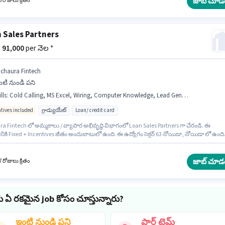
జాబ్ చూడ
 రోజులు క్రితం
ికి Cold Calling, Lead Generation, Wiring వంటి నైపుణ్యాలు ఉండాలి.
 Sales Partners
 - 91,000
per నెల *
ichaura Fintech
ంటి నుండి పని
lls
:
Cold Calling, MS Excel, Wiring, Computer Knowledge, Lead Generation
ntives included
గ్రాడ్యుయేట్
Loan/ credit card
intech లో అమ్మకాలు / వ్యాపార అభివృద్ధి విభాగంలో Loan Sales Partners గా చేరండి. ఈ
నికి Fixed + Incentives జీతం అందుబాటులో ఉంది. ఈ ఉద్యోగం సెక్టర్ 63 నోయిడా, నోయిడా లో ఉంది
గానికి అర్హత పొందేందుకు అభ్యర్థికి Cold Calling, Computer Knowledge, Lead Generation, MS
Wiring వంటి నైపుణ్యాలు ఉండాలి. ఈ ఉద్యోగానికి అభ్యర్థులు తప్పనిసరిగా గ్రాడ్యుయేట్ డిగ్రీ/సర్టిఫికెట్
ండాలి. ఈ ఉద్యోగం 1 - 6+ ఏళ్లు సంవత్సరాల అనుభవం ఉన్న వారికి కోసం, నెల జీతం ₹91000 ఉంటుంది.
జాబ్ చూడ
 రోజులు క్రితం
ు ఏ రకమైన job కోసం చూస్తున్నారు?
ఇంటి నుండి పని
పార్ట్ టైమ్