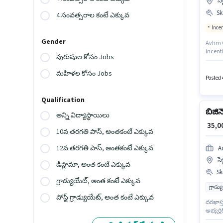
సె
Ski
4 సంవత్సరాల కంటే ఎక్కువ
Ince
Gender
Avhm Gl
Incent
పురుషుల కోసం Jobs
ప్రయోజ
డిగ్రీ 
మహిళల కోసం Jobs
Posted 4
Qualification
బిజిన
అన్ని విద్యాస్థాయిలు
₹ 35,
10వ తరగతి పాస్, అంతకంటే ఎక్కువ
12వ తరగతి పాస్, అంతకంటే ఎక్కువ
A
సె
డిప్లొమా, అంత కంటే ఎక్కువ
Ski
గ్రాడ్యుయేట్, అంత కంటే ఎక్కువ
గ్రాడ్
పోస్ట్ గ్రాడ్యుయేట్, అంత కంటే ఎక్కువ
దరఖాస్త
అభ్యర్
ఉన్న వ