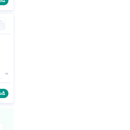
ండి
.
ండి