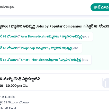
నాలు PF, Medical Benefits ఉన్నాయి. Adroit Synergies అమ్మకాలు / వ్యాపార అభివృద్ధి విభాగంలో
్ డెవలప్‌మెంట్ ఎగ్జిక్యూటివ్ ఉద్యోగానికి క్రియాశీలకంగా నియామకం జరుగుతోంది. ఈ ఉద్యోగానికి Fixed
జాబ్ చూడ
 రోజులు క్రితం
ందుబాటులో ఉంది.
కాలు / వ్యాపార అభివృద్ధి Jobs by Popular Companies in సెక్టర్ 63 నోయిడ
్టర్ 63 నోయిడా
లో
Acer Biomedicals
అమ్మకాలు / వ్యాపార అభివృద్ధి
jobs
్టర్ 63 నోయిడా
లో
Propshop
అమ్మకాలు / వ్యాపార అభివృద్ధి
jobs
్టర్ 63 నోయిడా
లో
Smart Infovision
అమ్మకాలు / వ్యాపార అభివృద్ధి
jobs
్టర్ 63 నోయిడా
లో
Avhm Global
అమ్మకాలు / వ్యాపార అభివృద్ధి
jobs
 & మార్కెటింగ్ ఎగ్జిక్యూటివ్
్టర్ 63 నోయిడా
లో
Propusers
అమ్మకాలు / వ్యాపార అభివృద్ధి
jobs
000 - 80,000
per నెల
్టర్ 63 నోయిడా
లో
Resources Global Placement
అమ్మకాలు / వ్యాపార అభివృద్ధి
jobs
has Electric
క్టర్ 63 నోయిడా, నోయిడా
lls
:
MS Excel