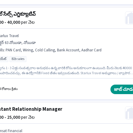
ల్ సేల్స్ ఎగ్జిక్యూటివ్
000 - 40,000
per నెల
tarlux Travel
క్టర్ 63 నోయిడా, నోయిడా
lls
:
PAN Card, Wiring, Cold Calling, Bank Account, Aadhar Card
యుయేట్
B2b sales
ోగం 1 - 3 ఏళ్లు సంవత్సరాల అనుభవం ఉన్న వారికి కోసం అనుకూలంగా ఉంటుంది. మీరు నెలకు ₹40000
ంపాదించవచ్చు. ఈ ఉద్యోగానికి Fixed జీతం ఇవ్వబడుతుంది. Starlux Travel అమ్మకాలు / వ్యాపార
ధి విభాగంలో ట్రావెల్ సేల్స్ ఎగ్జిక్యూటివ్ ఉద్యోగానికి క్రియాశీలకంగా నియామకం జరుగుతోంది. అదనపు P
యోగ స్థాయి మరియు కంపెనీ పాలసీలపై ఆధారపడి ఇప్పించబడతాయి. ఈ ఉద్యోగం సెక్టర్ 63 నోయిడా,
లో ఉంది. ఈ ఉద్యోగానికి అర్హత పొందేందుకు అభ్యర్థికి Cold Calling, Wiring వంటి నైపుణ్యాలు
జాబ్ చూడ
 రోజులు క్రితం
.
stant Relationship Manager
000 - 25,000
per నెల
insat Financial