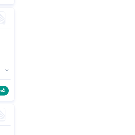
F
ండి