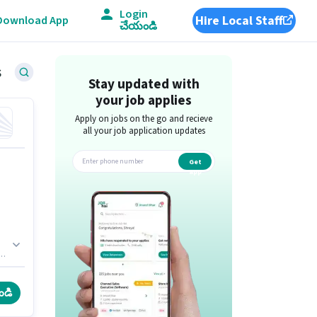
Login
Hire Local Staff
Download App
చేయండి
s
Stay updated with
your job applies
Apply on jobs on the go and recieve
all your job application updates
Get
app
ో
ండి