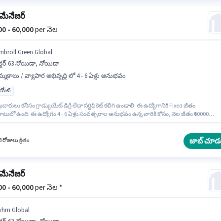
్ మేనేజర్
000 - 60,000
per నెల
mbroll Green Global
క్టర్ 63 నోయిడా, నోయిడా
్మకాలు / వ్యాపార అభివృద్ధి లో 4 - 6 ఏళ్లు అనుభవం
యుయేట్
ుదారులు కనీసం గ్రాడ్యుయేట్ డిగ్రీ లేదా సర్టిఫికెట్ కలిగి ఉండాలి. ఈ ఉద్యోగానికి Fixed జీతం
టులో ఉంది. ఈ ఉద్యోగం 4 - 6 ఏళ్లు సంవత్సరాల అనుభవం ఉన్న వారికి కోసం, నెల జీతం ₹60000
ి. ఈ ఉద్యోగం సెక్టర్ 63 నోయిడా, నోయిడా లో ఉంది. Ambroll Green Global అమ్మకాలు / వ్యాపార
ధి విభాగంలో సేల్స్ మేనేజర్ ఉద్యోగానికి క్రియాశీలకంగా నియామకం జరుగుతోంది.
జాబ్ చూడ
 రోజులు క్రితం
్ మేనేజర్
000 - 60,000
per నెల *
vhm Global