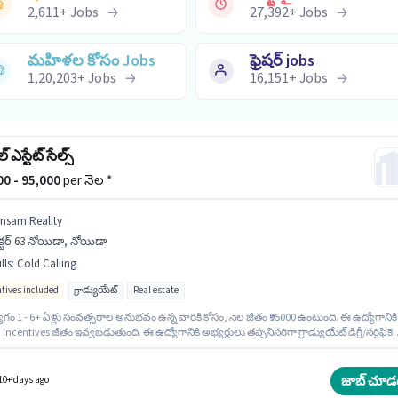
2,611
+
Jobs
27,392
+
Jobs
మహిళల కోసం Jobs
ఫ్రెషర్ jobs
1,20,203
+
Jobs
16,151
+
Jobs
ఎస్టేట్ సేల్స్
000 - 95,000
per నెల *
insam Reality
క్టర్ 63 నోయిడా, నోయిడా
lls
:
Cold Calling
ntives included
గ్రాడ్యుయేట్
Real estate
గం 1 - 6+ ఏళ్లు సంవత్సరాల అనుభవం ఉన్న వారికి కోసం, నెల జీతం ₹95000 ఉంటుంది. ఈ ఉద్యోగానికి
 Incentives జీతం ఇవ్వబడుతుంది. ఈ ఉద్యోగానికి అభ్యర్థులు తప్పనిసరిగా గ్రాడ్యుయేట్ డిగ్రీ/సర్టిఫికెట
ండాలి. ఈ ఉద్యోగానికి అర్హత పొందేందుకు అభ్యర్థికి Cold Calling వంటి నైపుణ్యాలు ఉండాలి. ఈ ఉద్య
 63 నోయిడా, నోయిడా లో ఉంది. Vinsam Reality లో అమ్మకాలు / వ్యాపార అభివృద్ధి విభాగంలో రియల్
సేల్స్ గా చేరండి.
జాబ్ చూడ
10+ days ago