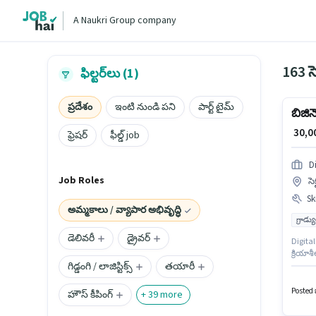
A Naukri Group company
163 స
ఫిల్టర్‌లు (1)
ప్రదేశం
ఇంటి నుండి పని
పార్ట్ టైమ్
బిజిన
₹ 30,
ఫ్రెషర్
ఫీల్డ్ job
Di
Job Roles
సె
Ski
అమ్మకాలు / వ్యాపార అభివృద్ధి
గ్రాడ్
డెలివరీ
డ్రైవర్
Digital
క్రియా
గిడ్డంగి / లాజిస్టిక్స్
తయారీ
ఇప్పిం
ఉంటుంది
ఉంది. 
Posted ఒ
హౌస్ కీపింగ్
+
39
more