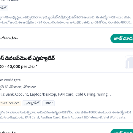
యుయేట్
గానికి అభ్యర్థులు తప్పనిసరిగా గ్రాడ్యుయేట్ డిగ్రీ/సర్టిఫికెట్ కలిగి ఉండాలి. ఈ ఉద్యోగానికి Fixed జీతం
టులో ఉంది. ఈ ఉద్యోగం 6 - 24 నెలలు సంవత్సరాల అనుభవం ఉన్న వారికి కోసం, నెల జీతం ₹80000
. ఈ ఉద్యోగానికి అభ్యర్థి వద్ద MS Excel ఉండాలి. ఈ ఉద్యోగం సెక్టర్ 63 నోయిడా, నోయిడా లో ఉంది.
ectric లో అమ్మకాలు / వ్యాపార అభివృద్ధి విభాగంలో సేల్స్ & మార్కెటింగ్ ఎగ్జిక్యూటివ్ గా చేరండి.
జాబ్ చూడ
 రోజులు క్రితం
ెస్ డెవలప్‌మెంట్ ఎగ్జిక్యూటివ్
000 - 40,000
per నెల *
iet Worldgate
క్టర్ 63 నోయిడా, నోయిడా
lls
:
Bank Account, Laptop/Desktop, PAN Card, Cold Calling, Wiring, Lead Generation, Aadhar Card
ntives included
గ్రాడ్యుయేట్
Other
ోగం 6+ నెలలు సంవత్సరాల అనుభవం ఉన్న వారికి కోసం, నెల జీతం ₹40000 ఉంటుంది. ఈ ఉద్యోగానికి
న డాక్యుమెంట్లు PAN Card, Aadhar Card, Bank Account కలిగి ఉండాలి. Viet Worldgate
ు / వ్యాపార అభివృద్ధి విభాగంలో బిజినెస్ డెవలప్‌మెంట్ ఎగ్జిక్యూటివ్ ఉద్యోగానికి క్రియాశీలకంగా
ం జరుగుతోంది. ఈ ఉద్యోగానికి దరఖాస్తు చేయాలనుకునే అభ్యర్థి వద్ద Laptop/Desktop ఉండాలి. ఈ
నికి అభ్యర్థులు తప్పనిసరిగా గ్రాడ్యుయేట్ డిగ్రీ/సర్టిఫికెట్ కలిగి ఉండాలి. ఈ ఉద్యోగానికి అర్హత పొందేందు