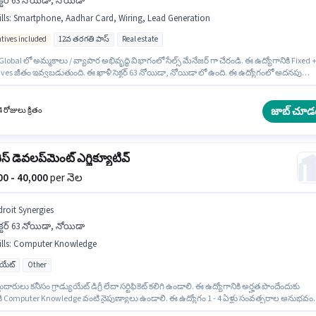
క్టర్ 63 నోయిడా, నోయిడా
lls
:
Smartphone, Aadhar Card, Wiring, Lead Generation
ntives included
12వ తరగతి పాస్
Real estate
obal లో అమ్మకాలు / వ్యాపార అభివృద్ధి విభాగంలో సేల్స్ మేనేజర్ గా చేరండి. ఈ ఉద్యోగానికి Fixed 
ives జీతం ఇవ్వబడుతుంది. ఈ ఖాళీ సెక్టర్ 63 నోయిడా, నోయిడా లో ఉంది. ఈ ఉద్యోగంలో అదనపు
నాలు Meal, Insurance, PF, Medical Benefits ఉన్నాయి. దరఖాస్తుదారులు కనీసం 12వ తరగతి పాస
లేదా సర్టిఫికెట్ కలిగి ఉండాలి. ఈ ఉద్యోగానికి అభ్యర్థి వద్ద Lead Generation, Wiring ఉండాలి.
జాబ్ చూడ
 రోజులు క్రితం
ెస్ డెవలప్‌మెంట్ ఎగ్జిక్యూటివ్
000 - 40,000
per నెల
droit Synergies
క్టర్ 63 నోయిడా, నోయిడా
lls
:
Computer Knowledge
యుయేట్
Other
ుదారులు కనీసం గ్రాడ్యుయేట్ డిగ్రీ లేదా సర్టిఫికెట్ కలిగి ఉండాలి. ఈ ఉద్యోగానికి అర్హత పొందేందుకు
థికి Computer Knowledge వంటి నైపుణ్యాలు ఉండాలి. ఈ ఉద్యోగం 1 - 4 ఏళ్లు సంవత్సరాల అనుభవం
ారికి కోసం అనుకూలంగా ఉంటుంది. మీరు నెలకు ₹40000 వరకు సంపాదించవచ్చు. ఈ ఉద్యోగంలో అదనప