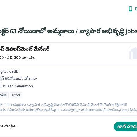
ెక్టర్ 63 నోయిడాలో అమ్మకాలు / వ్యాపార అభివృద్ధి job
ెస్ డెవలప్‌మెంట్ మేనేజర్
000 - 50,000
per నెల
gital Khidki
క్టర్ 63 నోయిడా, నోయిడా
lls
:
Lead Generation
యుయేట్
Other
 Khidki అమ్మకాలు / వ్యాపార అభివృద్ధి విభాగంలో బిజినెస్ డెవలప్‌మెంట్ మేనేజర్ ఉద్యోగానికి
శీలకంగా నియామకం జరుగుతోంది. అదనపు PF లు ఉద్యోగ స్థాయి మరియు కంపెనీ పాలసీలపై ఆధారపడి
చబడతాయి. ఈ ఉద్యోగం 3 - 6+ ఏళ్లు సంవత్సరాల అనుభవం ఉన్న వారికి కోసం, నెల జీతం ₹50000
. ఈ ఉద్యోగానికి అభ్యర్థి వద్ద Lead Generation ఉండాలి. ఈ ఉద్యోగం సెక్టర్ 63 నోయిడా, నోయిడా ల
ఈ ఉద్యోగానికి Fixed జీతం ఇవ్వబడుతుంది.
జాబ్ చూడ
క రోజు క్రితం