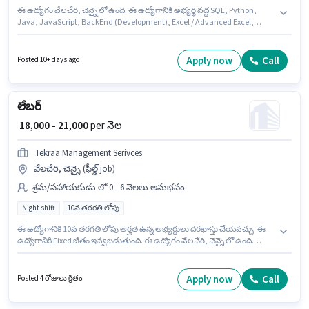
ఈ ఉద్యోగం వేలచేరి, చెన్నై లో ఉంది. ఈ ఉద్యోగానికి అభ్యర్థి వద్ద SQL, Python,
Java, JavaScript, BackEnd (Development), Excel / Advanced Excel,
Power BI / Tableau ఉండాలి. ఈ ఉద్యోగం 4 - 6+ ఏళ్లు సంవత్సరాల అనుభవం ఉన్న
వారికి కోసం అనుకూలంగా ఉంటుంది. మీరు నెలకు ₹50000 వరకు సంపాదించవచ్చు.
అదనపు Cab, Insurance, PF, Medical Benefits, Laptop, IT Training లు
Apply now
Call
Posted 10+ days ago
ఉద్యోగ స్థాయి మరియు కంపెనీ పాలసీలపై ఆధారపడి ఇప్పించబడతాయి. Xforia లో
ఐటి / సాఫ్ట్వేర్ / డేటా విశ్లేషక విభాగంలో Software Developer / Application
Developer గా చేరండి. ఈ ఉద్యోగానికి Fixed జీతం అందుబాటులో ఉంది.
లేబర్
₹ 18,000 - 21,000
per నెల
Tekraa Management Serivces
వేలచేరి, చెన్నై (ఫీల్డ్ job)
శ్రమ/సహాయకుడు లో 0 - 6 నెలలు అనుభవం
Night shift
10వ తరగతి లోపు
ఈ ఉద్యోగానికి 10వ తరగతి లోపు అర్హత ఉన్న అభ్యర్థులు దరఖాస్తు చేయవచ్చు. ఈ
ఉద్యోగానికి Fixed జీతం ఇవ్వబడుతుంది. ఈ ఉద్యోగం వేలచేరి, చెన్నై లో ఉంది.
అదనపు Insurance, PF, Accomodation లు ఉద్యోగ స్థాయి మరియు కంపెనీ
పాలసీలపై ఆధారపడి ఇప్పించబడతాయి. ఇది Full Time ఉద్యోగం, ఇందులో NIGHT
shift మరియు వారానికి 6 days working ఉంటాయి. Tekraa Management
Apply now
Call
Posted 4 రోజులు క్రితం
Serivces లో శ్రమ/సహాయకుడు విభాగంలో లేబర్ గా చేరండి.