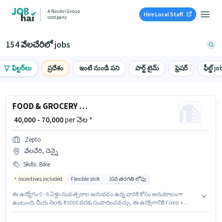
A Naukri Group
Hire Local Staff
company
154 వేలచేరిలో jobs
ఫిల్టర్‌లు
ప్రదేశం
ఇంటి నుండి పని
పార్ట్ టైమ్
ఫ్రెషర్
ఫీల్డ్ jo
FOOD & GROCERY DELIVERY BOY
₹ 40,000 - 70,000
per నెల *
Zepto
వేలచేరి, చెన్నై
Skills
:
Bike
Incentives included
Flexible shift
10వ తరగతి లోపు
ఈ ఉద్యోగం 0 - 6 ఏళ్లు సంవత్సరాల అనుభవం ఉన్న వారికి కోసం అనుకూలంగా
ఉంటుంది. మీరు నెలకు ₹70000 వరకు సంపాదించవచ్చు. ఈ ఉద్యోగానికి Fixed +
Incentives జీతం ఇవ్వబడుతుంది. ఈ ఉద్యోగానికి 10వ తరగతి లోపు అర్హత ఉన్న
అభ్యర్థులు దరఖాస్తు చేయవచ్చు. ఇంగ్లీష్ లో నైపుణ్యం ఉన్నవారికి ప్రాధాన్యత ఇస్తారు.