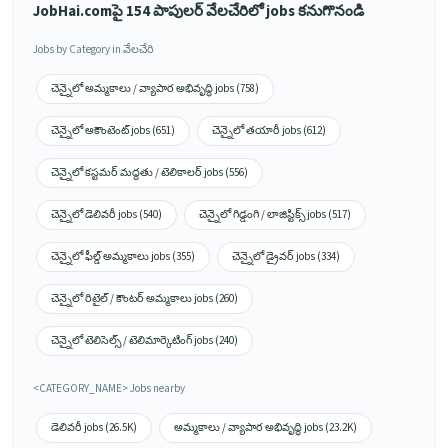
JobHai.comపై 154 పాపులర్ వేలచేరిలో jobs కనుగొనండి
Jobs by Category in వేలచేరి
చెన్నైలో అమ్మకాలు / వ్యాపార అభివృద్ధి jobs (758)
చెన్నైలో అకౌంటెంట్ jobs (651)
చెన్నైలో తయారీ jobs (612)
చెన్నైలో కస్టమర్ మద్దతు / టెలికాలర్ jobs (556)
చెన్నైలో డెలివరీ jobs (540)
చెన్నైలో గిడ్డంగి / లాజిస్టిక్స్ jobs (517)
చెన్నైలో ఫీల్డ్ అమ్మకాలు jobs (355)
చెన్నైలో డ్రైవర్ jobs (334)
చెన్నైలో రిటైల్ / కౌంటర్ అమ్మకాలు jobs (260)
చెన్నైలో టెలిసెల్స్ / టెలిమార్కెటింగ్ jobs (240)
<CATEGORY_NAME> Jobs nearby
డెలివరీ jobs (26.5K)
అమ్మకాలు / వ్యాపార అభివృద్ధి jobs (23.2K)