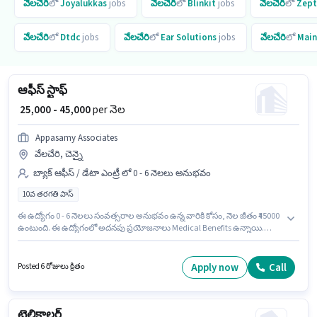
వేలచేరి
లో
Joyalukkas
jobs
వేలచేరి
లో
Blinkit
jobs
వేలచేరి
లో
Zep
వేలచేరి
లో
Dtdc
jobs
వేలచేరి
లో
Ear Solutions
jobs
వేలచేరి
లో
Main
ఆఫీస్ స్టాఫ్
₹ 25,000 - 45,000
per నెల
Appasamy Associates
వేలచేరి, చెన్నై
బ్యాక్ ఆఫీస్ / డేటా ఎంట్రీ లో 0 - 6 నెలలు అనుభవం
10వ తరగతి పాస్
ఈ ఉద్యోగం 0 - 6 నెలలు సంవత్సరాల అనుభవం ఉన్న వారికి కోసం, నెల జీతం ₹45000
ఉంటుంది. ఈ ఉద్యోగంలో అదనపు ప్రయోజనాలు Medical Benefits ఉన్నాయి.
దరఖాస్తుదారులు కనీసం 10వ తరగతి పాస్ డిగ్రీ లేదా సర్టిఫికెట్ కలిగి ఉండాలి. ఈ
ఉద్యోగానికి Fixed జీతం అందుబాటులో ఉంది. ఈ ఖాళీ వేలచేరి, చెన్నై లో ఉంది.
Appasamy Associates లో బ్యాక్ ఆఫీస్ / డేటా ఎంట్రీ విభాగంలో ఆఫీస్ స్టాఫ్ గా
Apply now
Call
Posted 6 రోజులు క్రితం
చేరండి.
టెలికాలర్