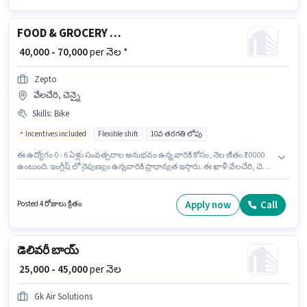
FOOD & GROCERY DELIVERY BOY
₹ 40,000 - 70,000
per నెల *
Zepto
వేలచేరి, చెన్నై
Skills
:
Bike
Incentives included
Flexible shift
10వ తరగతి లోపు
ఈ ఉద్యోగం 0 - 6 ఏళ్లు సంవత్సరాల అనుభవం ఉన్న వారికి కోసం, నెల జీతం ₹70000
ఉంటుంది. ఇంగ్లీష్ లో నైపుణ్యం ఉన్నవారికి ప్రాధాన్యత ఇస్తారు. ఈ ఖాళీ వేలచేరి, చెన్నై
లో ఉంది. ఈ ఉద్యోగానికి దరఖాస్తు చేయాలనుకునే అభ్యర్థి వద్ద Bike ఉండాలి. Zepto
లో డెలివరీ విభాగంలో FOOD & GROCERY DELIVERY BOY గా చేరండి. ఈ
ఉద్యోగానికి Fixed + Incentives జీతం అందుబాటులో ఉంది.
Apply now
Call
Posted 4 రోజులు క్రితం
డెలివరీ బాయ్
₹ 25,000 - 45,000
per నెల
Gk Air Solutions