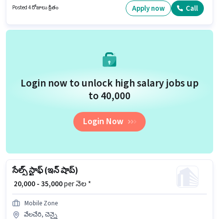
ఈ ఉద్యోగం వేలచేరి, చెన్నై లో ఉంది. ఈ ఉద్యోగానికి Bike కలిగి ఉండటం ముఖ్యం.
Apply now
Call
Posted 4 రోజులు క్రితం
Login now to unlock high salary jobs up
to ₹40,000
Login Now
సేల్స్ స్టాఫ్ (ఇన్ షాప్)
₹ 20,000 - 35,000
per నెల *
Mobile Zone
వేలచేరి, చెన్నై