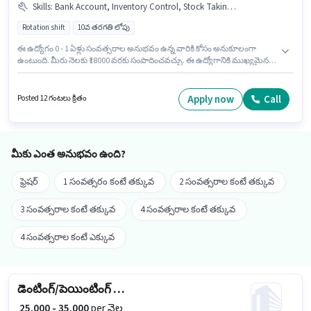
Skills
:
Bank Account, Inventory Control, Stock Taking, PAN Card, Order Processing, Freight Forwarding, Order Picking, Packaging and Sorting, Aadhar Card
Rotation shift
10వ తరగతి లోపు
ఈ ఉద్యోగం 0 - 1 ఏళ్లు సంవత్సరాల అనుభవం ఉన్న వారికి కోసం అనుకూలంగా
ఉంటుంది. మీరు నెలకు ₹18000 వరకు సంపాదించవచ్చు. ఈ ఉద్యోగానికి ముఖ్యమైన
డాక్యుమెంట్లు PAN Card, Aadhar Card, Bank Account అవసరం. Blink It లో
గిడ్డంగి / లాజిస్టిక్స్ విభాగంలో పిక్కర్ / ప్యాకర్ గా చేరండి. ఈ ఉద్యోగానికి అర్హత
పొందేందుకు అభ్యర్థికి Inventory Control, Order Picking, Order Processing,
Apply now
Call
Posted 12 గంటలు క్రితం
Packaging and Sorting, Stock Taking, Freight Forwarding వంటి నైపుణ్యాలు
ఉండాలి. ఈ ఉద్యోగం వేలచేరి, చెన్నై లో ఉంది. ఈ ఉద్యోగానికి Fixed జీతం
ఇవ్వబడుతుంది.
మీకు ఎంత అనుభవం ఉంది?
ఫ్రెషర్
1 సంవత్సరం కంటే తక్కువ
2 సంవత్సరాల కంటే తక్కువ
3 సంవత్సరాల కంటే తక్కువ
4 సంవత్సరాల కంటే తక్కువ
4 సంవత్సరాల కంటే ఎక్కువ
డెంటింగ్/పెయింటింగ్ మెకానిక్
₹ 25,000 - 35,000
per నెల