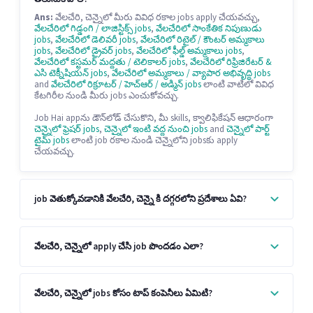
Ans:
వేలచేరి, చెన్నైలో మీరు వివిధ రకాల jobs apply చేయవచ్చు,
వేలచేరిలో గిడ్డంగి / లాజిస్టిక్స్ jobs
,
వేలచేరిలో సాంకేతిక నిపుణుడు
jobs
,
వేలచేరిలో డెలివరీ jobs
,
వేలచేరిలో రిటైల్ / కౌంటర్ అమ్మకాలు
jobs
,
వేలచేరిలో డ్రైవర్ jobs
,
వేలచేరిలో ఫీల్డ్ అమ్మకాలు jobs
,
వేలచేరిలో కస్టమర్ మద్దతు / టెలికాలర్ jobs
,
వేలచేరిలో రిఫ్రిజిరేటర్ &
ఎసి టెక్నీషియన్ jobs
,
వేలచేరిలో అమ్మకాలు / వ్యాపార అభివృద్ధి jobs
and
వేలచేరిలో రిక్రూటర్ / హెచ్ఆర్ / అడ్మిన్ jobs
లాంటి వాటిలో వివిధ
కేటగిరీల నుండి మీరు jobs ఎంచుకోవచ్చు.
Job Hai appను డౌన్‌లోడ్ చేసుకొని, మీ skills, క్వాలిఫికేషన్ ఆధారంగా
చెన్నైలో ఫ్రెషర్ jobs
,
చెన్నైలో ఇంటి వద్ద నుంచి jobs
and
చెన్నైలో పార్ట్
టైమ్ jobs
లాంటి job రకాల నుండి చెన్నైలోని jobsకు apply
చేయవచ్చు.
job వెతుక్కోవడానికి వేలచేరి, చెన్నై కి దగ్గరలోని ప్రదేశాలు ఏవి?
వేలచేరి, చెన్నైలో apply చేసి job పొందడం ఎలా?
వేలచేరి, చెన్నైలో jobs కోసం టాప్ కంపెనీలు ఏమిటి?