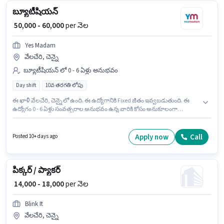
బ్యూటీషియన్
₹ 50,000 - 60,000
per నెల
Yes Madam
వేలచేరి, చెన్నై
బ్యూటీషియన్ లో 0 - 6 ఏళ్లు అనుభవం
Day shift
10వ తరగతి లోపు
ఈ ఖాళీ వేలచేరి, చెన్నై లో ఉంది. ఈ ఉద్యోగానికి Fixed జీతం ఇవ్వబడుతుంది. ఈ
ఉద్యోగం 0 - 6 ఏళ్లు సంవత్సరాల అనుభవం ఉన్న వారికి కోసం అనుకూలంగా
ఉంటుంది. మీరు నెలకు ₹60000 వరకు సంపాదించవచ్చు. Yes Madam బ్యూటీషియన్
విభాగంలో బ్యూటీషియన్ ఉద్యోగానికి క్రియాశీలకంగా నియామకం జరుగుతోంది. 10వ
తరగతి లోపు అర్హత ఉన్న అభ్యర్థులు ఈ ఉద్యోగానికి అప్లై చేసుకోవచ్చు. ఈ ఉద్యోగం
Apply now
Call
Posted 10+ days ago
Full Time ప్రాతిపదికపై, DAY shift మరియు వారానికి 6 days working ఉన్నాయి.
పిక్కర్ / ప్యాకర్
₹ 14,000 - 18,000
per నెల
Blink It
వేలచేరి, చెన్నై