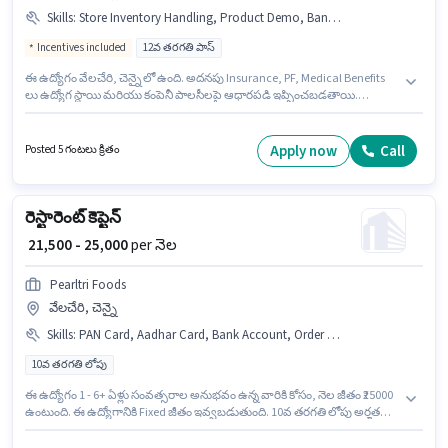
Skills
:
Store Inventory Handling, Product Demo, Bank Account, Customer Handling, PAN Card, Aadhar Card
Incentives included
12వ తరగతి పాస్
ఈ ఉద్యోగం వేలచేరి, చెన్నై లో ఉంది. అదనపు Insurance, PF, Medical Benefits
లు ఉద్యోగ స్థాయి మరియు కంపెనీ పాలసీలపై ఆధారపడి ఇప్పించబడతాయి.
MOBILE ZONE రిటైల్ / కౌంటర్ అమ్మకాలు విభాగంలో సేల్స్ స్టాఫ్ (ఇన్ షాప్)
ఉద్యోగానికి క్రియాశీలకంగా నియామకం జరుగుతోంది. ఈ ఉద్యోగానికి Fixed +
Incentives జీతం అందుబాటులో ఉంది. ఈ ఉద్యోగానికి అభ్యర్థులు తప్పనిసరిగా 12వ
Apply now
Call
Posted 5 గంటలు క్రితం
తరగతి పాస్ డిగ్రీ/సర్టిఫికెట్ కలిగి ఉండాలి. ఈ ఉద్యోగానికి అవసరమైన డాక్యుమెంట్లు
PAN Card, Aadhar Card, Bank Account కలిగి ఉండాలి.
రెస్టారెంట్ కెప్టెన్
₹ 21,500 - 25,000
per నెల
Pearltri Foods
వేలచేరి, చెన్నై
Skills
:
PAN Card, Aadhar Card, Bank Account, Order Taking, Menu Knowledge
10వ తరగతి లోపు
ఈ ఉద్యోగం 1 - 6+ ఏళ్లు సంవత్సరాల అనుభవం ఉన్న వారికి కోసం, నెల జీతం ₹25000
ఉంటుంది. ఈ ఉద్యోగానికి Fixed జీతం ఇవ్వబడుతుంది. 10వ తరగతి లోపు అర్హత
ఉన్న అభ్యర్థులు ఈ ఉద్యోగానికి అప్లై చేసుకోవచ్చు. ఈ ఉద్యోగానికి అర్హత పొందేందుకు
అభ్యర్థికి Order Taking, Menu Knowledge వంటి నైపుణ్యాలు ఉండాలి. ఈ