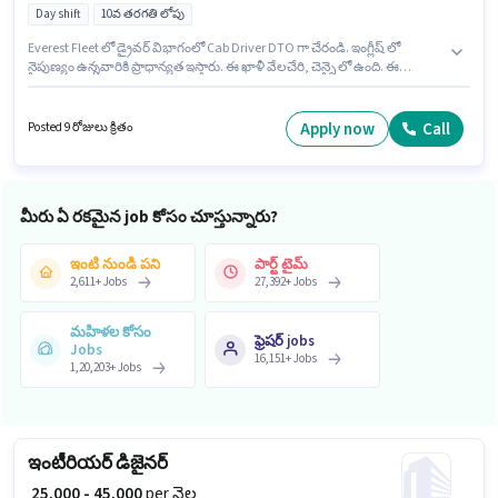
Day shift
10వ తరగతి లోపు
Everest Fleet లో డ్రైవర్ విభాగంలో Cab Driver DTO గా చేరండి. ఇంగ్లీష్ లో
నైపుణ్యం ఉన్నవారికి ప్రాధాన్యత ఇస్తారు. ఈ ఖాళీ వేలచేరి, చెన్నై లో ఉంది. ఈ
ఉద్యోగానికి Fixed జీతం అందుబాటులో ఉంది. ఈ ఉద్యోగానికి 10వ తరగతి లోపు
అర్హత ఉన్న అభ్యర్థులు దరఖాస్తు చేయవచ్చు. ఇది Full Time ఉద్యోగం, ఇందులో DAY
shift మరియు వారానికి 6 days working ఉంటాయి.
Apply now
Call
Posted 9 రోజులు క్రితం
మీరు ఏ రకమైన job కోసం చూస్తున్నారు?
ఇంటి నుండి పని
పార్ట్ టైమ్
2,611
+
Jobs
27,392
+
Jobs
మహిళల కోసం
ఫ్రెషర్ jobs
Jobs
16,151
+
Jobs
1,20,203
+
Jobs
ఇంటీరియర్ డిజైనర్
₹ 25,000 - 45,000
per నెల