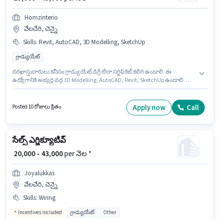
Homzinterio
వేలచేరి, చెన్నై
Skills
:
Revit, AutoCAD, 3D Modelling, SketchUp
గ్రాడ్యుయేట్
దరఖాస్తుదారులు కనీసం గ్రాడ్యుయేట్ డిగ్రీ లేదా సర్టిఫికెట్ కలిగి ఉండాలి. ఈ
ఉద్యోగానికి అభ్యర్థి వద్ద 3D Modelling, AutoCAD, Revit, SketchUp ఉండాలి. ఈ
ఉద్యోగం 1 - 5 ఏళ్లు సంవత్సరాల అనుభవం ఉన్న వారికి కోసం అనుకూలంగా
ఉంటుంది. మీరు నెలకు ₹45000 వరకు సంపాదించవచ్చు. ఈ ఉద్యోగానికి Fixed జీతం
అందుబాటులో ఉంది. ఈ ఉద్యోగం వేలచేరి, చెన్నై లో ఉంది. అదనపు PF లు ఉద్యోగ
Apply now
Call
Posted 10 రోజులు క్రితం
స్థాయి మరియు కంపెనీ పాలసీలపై ఆధారపడి ఇప్పించబడతాయి.
సేల్స్ ఎగ్జిక్యూటివ్
₹ 20,000 - 43,000
per నెల *
Joyalukkas
వేలచేరి, చెన్నై
Skills
:
Wiring
Incentives included
గ్రాడ్యుయేట్
Other