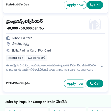
ఉద్యోగం వేలచేరి, చెన్నై లో ఉంది. ఈ ఉద్యోగానికి అవసరమైన డాక్యుమెంట్లు PAN
Apply now
Call
Posted ఒక రోజు క్రితం
Card, Aadhar Card, Bank Account కలిగి ఉండాలి.
మైంటైనెన్స్ టెక్నీషియన్
₹ 40,000 - 50,000
per నెల
Nihon Edutech
వేలచేరి, చెన్నై
Skills
:
Aadhar Card, PAN Card
Rotation shift
12వ తరగతి పాస్
ఈ ఉద్యోగం 0 - 1 ఏళ్లు సంవత్సరాల అనుభవం ఉన్న వారికి కోసం, నెల జీతం ₹50000
ఉంటుంది. ఈ ఉద్యోగానికి అవసరమైన డాక్యుమెంట్లు PAN Card, Aadhar Card
కలిగి ఉండాలి. Nihon Edutech లో సాంకేతిక నిపుణుడు విభాగంలో మైంటైనెన్స్
టెక్నీషియన్ గా చేరండి. ఈ ఉద్యోగానికి Fixed జీతం అందుబాటులో ఉంది. ఇది Full
Time / పార్ట్ టైమ్ ఉద్యోగం, ఇందులో Rotation Shift మరియు వారానికి 6 days
Apply now
Call
Posted 9 రోజులు క్రితం
working ఉంటాయి. ఈ ఉద్యోగానికి అభ్యర్థులు తప్పనిసరిగా 12వ తరగతి పాస్ డిగ్రీ/
సర్టిఫికెట్ కలిగి ఉండాలి.
Jobs by Popular Companies in వేలచేరి