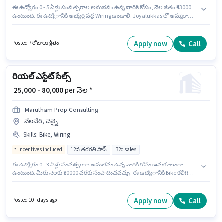
ఈ ఉద్యోగం 0 - 5 ఏళ్లు సంవత్సరాల అనుభవం ఉన్న వారికి కోసం, నెల జీతం ₹43000
ఉంటుంది. ఈ ఉద్యోగానికి అభ్యర్థి వద్ద Wiring ఉండాలి. Joyalukkas లో అమ్మకాలు /
వ్యాపార అభివృద్ధి విభాగంలో సేల్స్ ఎగ్జిక్యూటివ్ గా చేరండి. ఈ ఉద్యోగానికి Fixed +
Incentives జీతం అందుబాటులో ఉంది. ఈ ఖాళీ వేలచేరి, చెన్నై లో ఉంది. అదనపు
Meal, Insurance, PF, Medical Benefits లు ఉద్యోగ స్థాయి మరియు కంపెనీ
Apply now
Call
Posted 7 రోజులు క్రితం
పాలసీలపై ఆధారపడి ఇప్పించబడతాయి.
రియల్ ఎస్టేట్ సేల్స్
₹ 25,000 - 80,000
per నెల *
Marutham Prop Consulting
వేలచేరి, చెన్నై
Skills
:
Bike, Wiring
Incentives included
12వ తరగతి పాస్
B2c sales
ఈ ఉద్యోగం 0 - 3 ఏళ్లు సంవత్సరాల అనుభవం ఉన్న వారికి కోసం అనుకూలంగా
ఉంటుంది. మీరు నెలకు ₹80000 వరకు సంపాదించవచ్చు. ఈ ఉద్యోగానికి Bike కలిగి
ఉండటం ముఖ్యం. ఈ ఉద్యోగానికి అభ్యర్థులు తప్పనిసరిగా 12వ తరగతి పాస్ డిగ్రీ/
సర్టిఫికెట్ కలిగి ఉండాలి. ఈ ఉద్యోగానికి అర్హత పొందేందుకు అభ్యర్థికి Wiring వంటి
నైపుణ్యాలు ఉండాలి. Marutham Prop Consulting లో ఫీల్డ్ అమ్మకాలు విభాగంలో
Apply now
Call
Posted 10+ days ago
రియల్ ఎస్టేట్ సేల్స్ గా చేరండి. ఈ ఉద్యోగానికి Fixed + Incentives జీతం
ఇవ్వబడుతుంది.