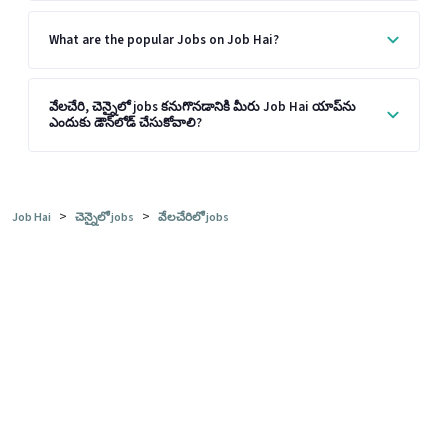
What are the popular Jobs on Job Hai?
వేలచేరి, చెన్నైలో jobs కనుగొనడానికి మీరు Job Hai యాప్‌ను
ఎందుకు డౌన్‌లోడ్ చేసుకోవాలి?
>
>
Job Hai
చెన్నైలో jobs
వేలచేరిలో jobs