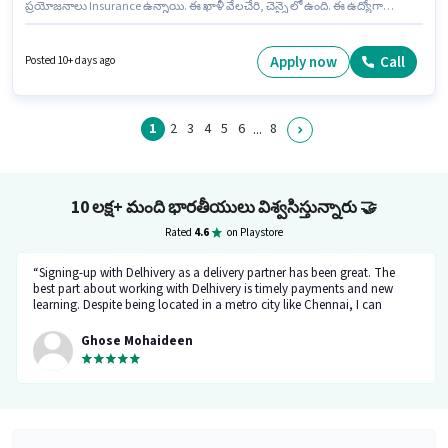
ప్రయోజనాలు Insurance ఉన్నాయి. ఈ ఖాళీ వేలచేరి, చెన్నై లో ఉంది. ఈ ఉద్యోగానికి
Bike, Smartphone, Cycle కలిగి ఉండటం ముఖ్యం. ఈ ఉద్యోగానికి 10వ తరగతి
లోపు అర్హత ఉన్న అభ్యర్థులు దరఖాస్తు చేయవచ్చు. ఈ ఉద్యోగానికి ముఖ్యమైన
డాక్యుమెంట్లు PAN Card, RC, Aadhar Card, 2-Wheeler Driving Licence, Bank
Apply now
Call
Posted 10+ days ago
Account అవసరం.
1
2
3
4
5
6
8
...
10 లక్ష+ మంది భారతీయులు విశ్వసిస్తున్నారు
🤝
Rated
4.6
on Playstore
“Signing-up with Delhivery as a delivery partner has been great. The
best part about working with Delhivery is timely payments and new
learning. Despite being located in a metro city like Chennai, I can
support my family financially. The team at Delhivery is exceptionally
supportive, and I look forward to continuing my association here.”
Ghose Mohaideen