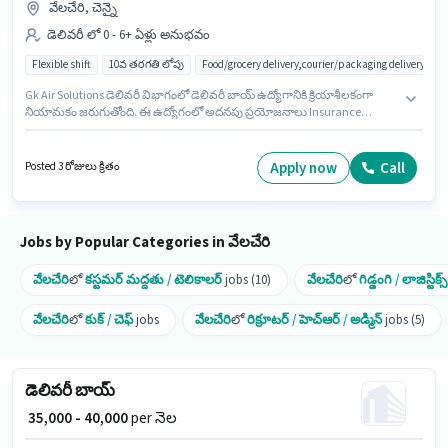
వేలచేరి, చెన్నై
డెలివరీ లో 0 - 6+ ఏళ్లు అనుభవం
Flexible shift
10వ తరగతి లోపు
Food/grocery delivery,courier/packaging delivery,e-
Gk Air Solutions డెలివరీ విభాగంలో డెలివరీ బాయ్ ఉద్యోగానికి క్రియాశీలకంగా
నియామకం జరుగుతోంది. ఈ ఉద్యోగంలో అదనపు ప్రయోజనాలు Insurance
ఉన్నాయి. ఈ ఉద్యోగం వేలచేరి, చెన్నై లో ఉంది. ఈ ఉద్యోగానికి Fixed జీతం
ఇవ్వబడుతుంది. 10వ తరగతి లోపు అర్హత ఉన్న అభ్యర్థులు ఈ ఉద్యోగానికి అప్లై
చేసుకోవచ్చు. ఈ ఉద్యోగం 0 - 6+ ఏళ్లు సంవత్సరాల అనుభవం ఉన్న వారికి కోసం
Apply now
Call
Posted 3 రోజులు క్రితం
అనుకూలంగా ఉంటుంది. మీరు నెలకు ₹45000 వరకు సంపాదించవచ్చు.
Jobs by Popular Categories in వేలచేరి
వేలచేరి
లో
కస్టమర్ మద్దతు / టెలికాలర్
jobs (10)
వేలచేరి
లో
గిడ్డంగి / లాజిస్టిక్స్
వేలచేరి
లో
కుక్ / చెఫ్
jobs
వేలచేరి
లో
రిక్రూటర్ / హెచ్ఆర్ / అడ్మిన్
jobs (5)
డెలివరీ బాయ్
₹ 35,000 - 40,000
per నెల