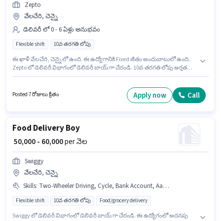
Zepto
వేలచేరి, చెన్నై
డెలివరీ లో 0 - 6 ఏళ్లు అనుభవం
Flexible shift
10వ తరగతి లోపు
ఈ ఖాళీ వేలచేరి, చెన్నై లో ఉంది. ఈ ఉద్యోగానికి Fixed జీతం అందుబాటులో ఉంది.
Zepto లో డెలివరీ విభాగంలో డెలివరీ బాయ్ గా చేరండి. 10వ తరగతి లోపు అర్హత
ఉన్న అభ్యర్థులు ఈ ఉద్యోగానికి అప్లై చేసుకోవచ్చు. ఈ ఉద్యోగం 0 - 6 ఏళ్లు
సంవత్సరాల అనుభవం ఉన్న వారికి కోసం, నెల జీతం ₹40000 ఉంటుంది. ఇది Full
Time ఉద్యోగం, ఇందులో FLEXIBLE shift మరియు వారానికి 6 days working
Apply now
Call
Posted 7 రోజులు క్రితం
ఉంటాయి.
Food Delivery Boy
₹ 50,000 - 60,000
per నెల
Swiggy
వేలచేరి, చెన్నై
Skills
:
Two-Wheeler Driving, Cycle, Bank Account, Aadhar Card, Smartphone, PAN Card, Bike, RC, 2-Wheeler Driving Licence
Flexible shift
10వ తరగతి లోపు
Food/grocery delivery
Swiggy లో డెలివరీ విభాగంలో డెలివరీ బాయ్ గా చేరండి. ఈ ఉద్యోగంలో అదనపు