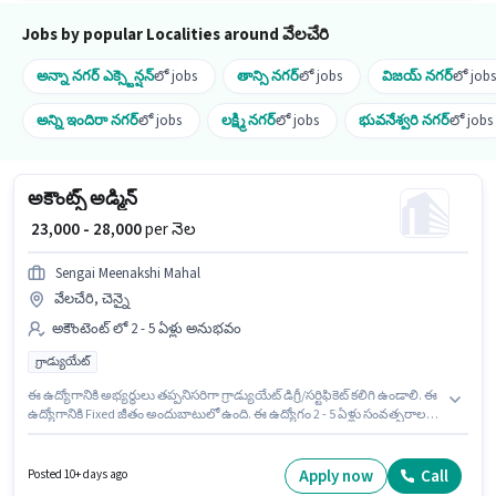
Jobs by popular Localities around వేలచేరి
అన్నా నగర్ ఎక్స్టెన్షన్
లో jobs
తాన్సి నగర్
లో jobs
విజయ్ నగర్
లో jobs
అన్ని ఇందిరా నగర్
లో jobs
లక్ష్మి నగర్
లో jobs
భువనేశ్వరి నగర్
లో jobs
అకౌంట్స్ అడ్మిన్
₹ 23,000 - 28,000
per నెల
Sengai Meenakshi Mahal
వేలచేరి, చెన్నై
అకౌంటెంట్ లో 2 - 5 ఏళ్లు అనుభవం
గ్రాడ్యుయేట్
ఈ ఉద్యోగానికి అభ్యర్థులు తప్పనిసరిగా గ్రాడ్యుయేట్ డిగ్రీ/సర్టిఫికెట్ కలిగి ఉండాలి. ఈ
ఉద్యోగానికి Fixed జీతం అందుబాటులో ఉంది. ఈ ఉద్యోగం 2 - 5 ఏళ్లు సంవత్సరాల
అనుభవం ఉన్న వారికి కోసం అనుకూలంగా ఉంటుంది. మీరు నెలకు ₹28000 వరకు
సంపాదించవచ్చు. Sengai Meenakshi Mahal అకౌంటెంట్ విభాగంలో అకౌంట్స్
అడ్మిన్ ఉద్యోగానికి క్రియాశీలకంగా నియామకం జరుగుతోంది. ఈ ఉద్యోగం వేలచేరి,
Apply now
Call
Posted 10+ days ago
చెన్నై లో ఉంది.