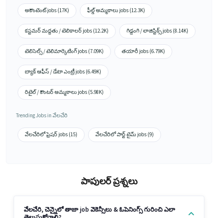
అకౌంటెంట్ jobs (17K)
ఫీల్డ్ అమ్మకాలు jobs (12.3K)
కస్టమర్ మద్దతు / టెలికాలర్ jobs (12.2K)
గిడ్డంగి / లాజిస్టిక్స్ jobs (8.14K)
టెలిసెల్స్ / టెలిమార్కెటింగ్ jobs (7.09K)
తయారీ jobs (6.79K)
బ్యాక్ ఆఫీస్ / డేటా ఎంట్రీ jobs (6.49K)
రిటైల్ / కౌంటర్ అమ్మకాలు jobs (5.98K)
Trending Jobs in వేలచేరి
వేలచేరిలో ఫ్రెషర్ jobs (15)
వేలచేరిలో పార్ట్ టైమ్ jobs (9)
పాపులర్ ప్రశ్నలు
వేలచేరి, చెన్నైలో తాజా job వెకెన్సీలు & ఓపెనింగ్స్ గురించి ఎలా
తెలుసుకోవాలి?