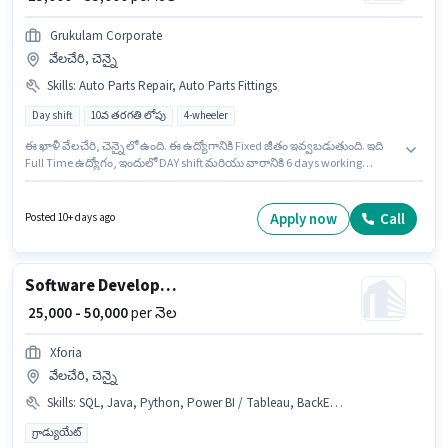
Grukulam Corporate
వేలచేరి, చెన్నై
Skills
:
Auto Parts Repair, Auto Parts Fittings
Day shift
10వ తరగతి లోపు
4-wheeler
ఈ ఖాళీ వేలచేరి, చెన్నై లో ఉంది. ఈ ఉద్యోగానికి Fixed జీతం ఇవ్వబడుతుంది. ఇది
Full Time ఉద్యోగం, ఇందులో DAY shift మరియు వారానికి 6 days working
ఉంటాయి. ఈ ఉద్యోగంలో అదనపు ప్రయోజనాలు PF ఉన్నాయి. ఈ ఉద్యోగం 6+
నెలలు సంవత్సరాల అనుభవం ఉన్న వారికి కోసం అనుకూలంగా ఉంటుంది. మీరు
నెలకు ₹35000 వరకు సంపాదించవచ్చు. ఈ ఉద్యోగానికి అభ్యర్థి వద్ద Auto Parts
Apply now
Call
Posted 10+ days ago
Fittings, Auto Parts Repair ఉండాలి.
Software Developer / Application Developer
₹ 25,000 - 50,000
per నెల
Xforia
వేలచేరి, చెన్నై
Skills
:
SQL, Java, Python, Power BI / Tableau, BackEnd (Development), JavaScript, Excel / Advanced Excel
గ్రాడ్యుయేట్