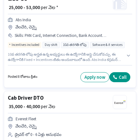
₹ 25,000 - 53,000
per నెల *
Abs India
వేలచేరి, చెన్నై
Skills
:
PAN Card, Internet Connection, Bank Account, Aadhar Card
Incentives included
Day shift
10వ తరగతి లోపు
Software & it services
10వ తరగతి లోపు అర్హత ఉన్న అభ్యర్థులు ఈ ఉద్యోగానికి అప్లై చేసుకోవచ్చు. ఈ
ఉద్యోగానికి Fixed + Incentives జీతం అందుబాటులో ఉంది. Abs India కస్టమర్
మద్దతు / టెలికాలర్ విభాగంలో టెలికాలర్ ఉద్యోగానికి క్రియాశీలకంగా నియామకం
జరుగుతోంది. అభ్యర్థి తమిళ్ లో నిపుణుడిగా ఉండాలి. ఈ ఉద్యోగం వేలచేరి, చెన్నై లో
ఉంది. ఈ ఉద్యోగంలో అదనపు ప్రయోజనాలు Cab, Meal, PF ఉన్నాయి.
Apply now
Call
Posted 8 రోజులు క్రితం
Cab Driver DTO
₹ 35,000 - 40,000
per నెల
Everest Fleet
వేలచేరి, చెన్నై
డ్రైవర్ లో 0 - 6 ఏళ్లు అనుభవం