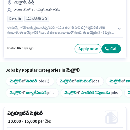
మెహ్రౌలీ, ఢిల్లీ
మెకానిక్ లో 3 - 5 ఏళ్లు అనుభవం
Day shift
12వ తరగతి పాస్
ఈ ఉద్యోగానికి అభ్యర్థులు తప్పనిసరిగా 12వ తరగతి పాస్ డిగ్రీ/సర్టిఫికెట్ కలిగి
ఉండాలి. ఈ ఉద్యోగానికి Fixed జీతం అందుబాటులో ఉంది. ఈ ఉద్యోగం 3 - 5 ఏళ్లు
సంవత్సరాల అనుభవం ఉన్న వారికి కోసం, నెల జీతం ₹20000 ఉంటుంది. ఈ ఖాళీ
మెహ్రౌలీ, ఢిల్లీ లో ఉంది. ఈ ఉద్యోగం Full Time ప్రాతిపదికపై, DAY shift మరియు
వారానికి Others ఉన్నాయి. A S Bros మెకానిక్ విభాగంలో Music System
Apply now
Call
Posted 10+ days ago
Mechanic ఉద్యోగానికి క్రియాశీలకంగా నియామకం జరుగుతోంది.
Jobs by Popular Categories in మెహ్రౌలీ
మెహ్రౌలీ
లో
డెలివరీ
jobs (9)
మెహ్రౌలీ
లో
అకౌంటెంట్
jobs
మెహ్రౌలీ
లో
బ్య
మెహ్రౌలీ
లో
బ్యూటీషియన్
jobs
మెహ్రౌలీ
లో
సాంకేతిక నిపుణుడు
jobs
మ
ఎగ్జిక్యూటివ్ సెక్రటరీ
₹ 10,000 - 15,000
per నెల