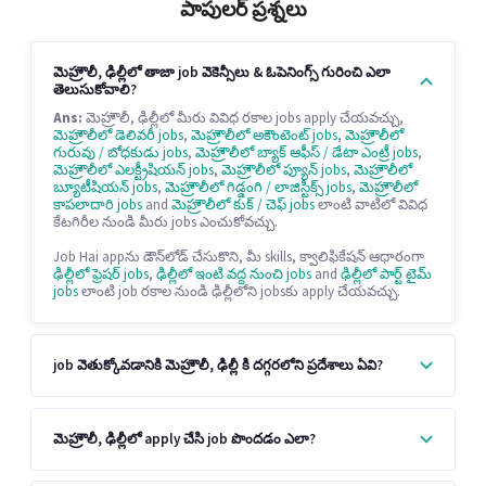
పాపులర్ ప్రశ్నలు
మెహ్రౌలీ, ఢిల్లీలో తాజా job వెకెన్సీలు & ఓపెనింగ్స్ గురించి ఎలా
తెలుసుకోవాలి?
Ans:
మెహ్రౌలీ, ఢిల్లీలో మీరు వివిధ రకాల jobs apply చేయవచ్చు,
మెహ్రౌలీలో డెలివరీ jobs
,
మెహ్రౌలీలో అకౌంటెంట్ jobs
,
మెహ్రౌలీలో
గురువు / బోధకుడు jobs
,
మెహ్రౌలీలో బ్యాక్ ఆఫీస్ / డేటా ఎంట్రీ jobs
,
మెహ్రౌలీలో ఎలక్ట్రీషియన్ jobs
,
మెహ్రౌలీలో ప్యూన్ jobs
,
మెహ్రౌలీలో
బ్యూటీషియన్ jobs
,
మెహ్రౌలీలో గిడ్డంగి / లాజిస్టిక్స్ jobs
,
మెహ్రౌలీలో
కాపలాదారి jobs
and
మెహ్రౌలీలో కుక్ / చెఫ్ jobs
లాంటి వాటిలో వివిధ
కేటగిరీల నుండి మీరు jobs ఎంచుకోవచ్చు.
Job Hai appను డౌన్‌లోడ్ చేసుకొని, మీ skills, క్వాలిఫికేషన్ ఆధారంగా
ఢిల్లీలో ఫ్రెషర్ jobs
,
ఢిల్లీలో ఇంటి వద్ద నుంచి jobs
and
ఢిల్లీలో పార్ట్ టైమ్
jobs
లాంటి job రకాల నుండి ఢిల్లీలోని jobsకు apply చేయవచ్చు.
job వెతుక్కోవడానికి మెహ్రౌలీ, ఢిల్లీ కి దగ్గరలోని ప్రదేశాలు ఏవి?
మెహ్రౌలీ, ఢిల్లీలో apply చేసి job పొందడం ఎలా?