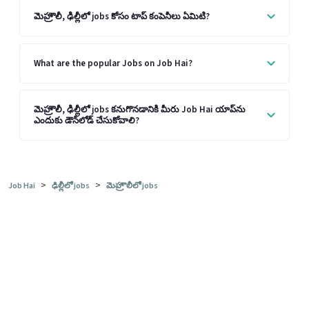
మెహ్రౌలీ, ఢిల్లీలో jobs కోసం టాప్ కంపెనీలు ఏమిటి?
What are the popular Jobs on Job Hai?
మెహ్రౌలీ, ఢిల్లీలో jobs కనుగొనడానికి మీరు Job Hai యాప్‌ను
ఎందుకు డౌన్‌లోడ్ చేసుకోవాలి?
>
>
Job Hai
ఢిల్లీలో jobs
మెహ్రౌలీలో jobs