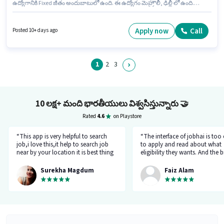
ఉద్యోగానికి Fixed జీతం అందుబాటులో ఉంది. ఈ ఉద్యోగం మెహ్రౌలీ, ఢిల్లీ లో ఉంది.
Stylo Mens Parlour లో బ్యూటీషియన్ విభాగంలో హెయిర్ డ్రెస్సర్ గా చేరండి. ఈ
ఉద్యోగం 1 - 2 ఏళ్లు సంవత్సరాల అనుభవం ఉన్న వారికి కోసం, నెల జీతం ₹10000
ఉంటుంది.
Apply now
Call
Posted 10+ days ago
1
2
3
10 లక్ష+ మంది భారతీయులు విశ్వసిస్తున్నారు
🤝
Rated
4.6
on Playstore
“This app is very helpful to search
“The interface of jobhai is too
job,i love this,it help to search job
to apply and read about what
near by your location it is best thing
eligibility they wants. And the b
about this app, I found a job on this
thing is that you can directly ta
app.”
company HR l like the most. I 
Surekha Magdum
Faiz Alam
applied for job let's see whats
happening.”