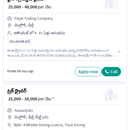
₹ 25,000 - 40,000
per నెల
Payal Trading Company
మెహ్రౌలీ, ఢిల్లీ
అకౌంటెంట్ లో 4 - 6+ ఏళ్లు అనుభవం
10వ తరగతి పాస్
ఈ ఉద్యోగం 4 - 6+ ఏళ్లు సంవత్సరాల అనుభవం ఉన్న వారికి కోసం అనుకూలంగా
ఉంటుంది. మీరు నెలకు ₹40000 వరకు సంపాదించవచ్చు. ఈ ఉద్యోగానికి Fixed జీతం
ఇవ్వబడుతుంది. దరఖాస్తుదారులు కనీసం 10వ తరగతి పాస్ డిగ్రీ లేదా సర్టిఫికెట్ కలిగి
ఉండాలి. ఈ ఉద్యోగం మెహ్రౌలీ, ఢిల్లీ లో ఉంది. Payal Trading Company లో
అకౌంటెంట్ విభాగంలో ఫైనాన్స్ ఎగ్జిక్యూటివ్ గా చేరండి.
Apply now
Call
Posted 10+ days ago
ట్రక్ డ్రైవర్
₹ 25,000 - 30,000
per నెల *
Aasaanjobs
మెహ్రౌలీ, ఢిల్లీ (ఫీల్డ్ job)
Skills
:
4-Wheeler Driving Licence, Truck Driving