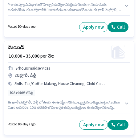
Pronto ప్యూన్ విభాగంలో హెల్పర్ ఉద్యోగానికి క్రియాశీలకంగా నియామకం
జరుగుతోంది. ఈ ఉద్యోగానికి Fixed జీతం అందుబాటులో ఉంది. ఈ ఖాళీ మెహ్రౌలీ,
ఢిల్లీ లో ఉంది. అభ్యర్థి ఇంగ్లీష్ లో నిపుణుడిగా ఉండాలి. 10వ తరగతి లోపు అర్హత ఉన్న
అభ్యర్థులు ఈ ఉద్యోగానికి అప్లై చేసుకోవచ్చు. ఈ ఉద్యోగం ఫ్రెషర్ కోసం, నెల జీతం
₹35000 ఉంటుంది.
Apply now
Call
Posted 10+ days ago
మెయిడ్
₹ 10,000 - 35,000
per నెల
24hoursmaidservices
మెహ్రౌలీ, ఢిల్లీ
Skills
:
Tea/Coffee Making, House Cleaning, Child Care, Room/bed Making, Aadhar Card, Kitchen Cleaning, Cooking, Dusting/ Cleaning
10వ తరగతి లోపు
ఈ ఖాళీ మెహ్రౌలీ, ఢిల్లీ లో ఉంది. ఈ ఉద్యోగానికి ముఖ్యమైన డాక్యుమెంట్లు Aadhar
Card అవసరం. 10వ తరగతి లోపు అర్హత ఉన్న అభ్యర్థులు ఈ ఉద్యోగానికి అప్లై
చేసుకోవచ్చు. ఈ ఉద్యోగానికి అర్హత పొందేందుకు అభ్యర్థికి Child Care, Tea/Coffee
Making, House Cleaning, Cooking, Kitchen Cleaning, Room/bed Making,
Dusting/ Cleaning వంటి నైపుణ్యాలు ఉండాలి. ఈ ఉద్యోగం 0 - 6+ ఏళ్లు
Apply now
Call
Posted 10+ days ago
సంవత్సరాల అనుభవం ఉన్న వారికి కోసం, నెల జీతం ₹35000 ఉంటుంది. ఈ
ఉద్యోగానికి Fixed జీతం ఇవ్వబడుతుంది.