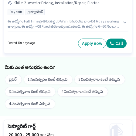
Skills
:
2- wheeler Driving, Installation/Repair, Electrical circuit
Day shift
గ్రాడ్యుయేట్
ఈ ఉద్యోగం Full Time ప్రాతిపదికపై, DAY shift మరియు వారానికి 6 days working
ఉన్నాయి. ఈ ఉద్యోగానికి Fixed జీతం ఇవ్వబడుతుంది. ఈ ఉద్యోగం 6 - 60 నెలలు
సంవత్సరాల అనుభవం ఉన్న వారికి కోసం, నెల జీతం ₹25000 ఉంటుంది. ఈ
ఉద్యోగానికి అభ్యర్థి వద్ద Electrical circuit, 2- wheeler Driving,
Installation/Repair ఉండాలి. దరఖాస్తుదారులు కనీసం గ్రాడ్యుయేట్ డిగ్రీ లేదా
Apply now
Call
Posted 10+ days ago
సర్టిఫికెట్ కలిగి ఉండాలి. ఈ ఉద్యోగం మెహ్రౌలీ, ఢిల్లీ లో ఉంది.
మీకు ఎంత అనుభవం ఉంది?
ఫ్రెషర్
1 సంవత్సరం కంటే తక్కువ
2 సంవత్సరాల కంటే తక్కువ
3 సంవత్సరాల కంటే తక్కువ
4 సంవత్సరాల కంటే తక్కువ
4 సంవత్సరాల కంటే ఎక్కువ
సెక్యూరిటీ గార్డ్
₹ 20,000 - 25,000
per నెల