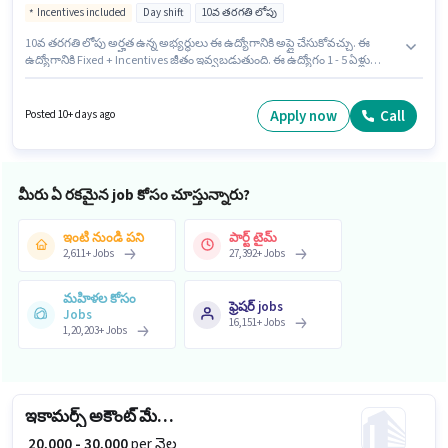
Incentives included
Day shift
10వ తరగతి లోపు
10వ తరగతి లోపు అర్హత ఉన్న అభ్యర్థులు ఈ ఉద్యోగానికి అప్లై చేసుకోవచ్చు. ఈ
ఉద్యోగానికి Fixed + Incentives జీతం ఇవ్వబడుతుంది. ఈ ఉద్యోగం 1 - 5 ఏళ్లు
సంవత్సరాల అనుభవం ఉన్న వారికి కోసం అనుకూలంగా ఉంటుంది. మీరు నెలకు
₹30000 వరకు సంపాదించవచ్చు. అదనపు Insurance లు ఉద్యోగ స్థాయి మరియు
కంపెనీ పాలసీలపై ఆధారపడి ఇప్పించబడతాయి. ఇది Full Time ఉద్యోగం, ఇందులో
Apply now
Call
Posted 10+ days ago
DAY shift మరియు వారానికి 6 days working ఉంటాయి. ఈ ఉద్యోగానికి అభ్యర్థి వద్ద
Truck Driving ఉండాలి.
మీరు ఏ రకమైన job కోసం చూస్తున్నారు?
ఇంటి నుండి పని
పార్ట్ టైమ్
2,611
+
Jobs
27,392
+
Jobs
మహిళల కోసం
ఫ్రెషర్ jobs
Jobs
16,151
+
Jobs
1,20,203
+
Jobs
ఇకామర్స్ అకౌంట్ మేనేజర్
₹ 20,000 - 30,000
per నెల