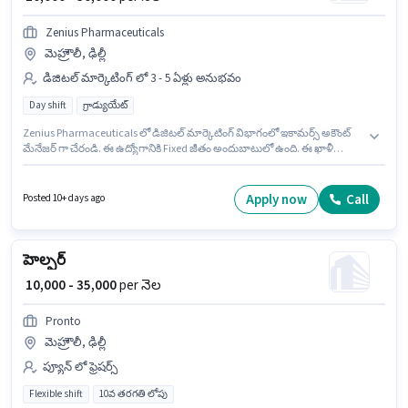
Zenius Pharmaceuticals
మెహ్రౌలీ, ఢిల్లీ
డిజిటల్ మార్కెటింగ్ లో 3 - 5 ఏళ్లు అనుభవం
Day shift
గ్రాడ్యుయేట్
Zenius Pharmaceuticals లో డిజిటల్ మార్కెటింగ్ విభాగంలో ఇకామర్స్ అకౌంట్
మేనేజర్ గా చేరండి. ఈ ఉద్యోగానికి Fixed జీతం అందుబాటులో ఉంది. ఈ ఖాళీ
మెహ్రౌలీ, ఢిల్లీ లో ఉంది. ఈ ఉద్యోగం Full Time ప్రాతిపదికపై, DAY shift మరియు
వారానికి 6 days working ఉన్నాయి. ఈ ఉద్యోగం 3 - 5 ఏళ్లు సంవత్సరాల అనుభవం
ఉన్న వారికి కోసం అనుకూలంగా ఉంటుంది. మీరు నెలకు ₹30000 వరకు
Apply now
Call
Posted 10+ days ago
సంపాదించవచ్చు. ఈ ఉద్యోగానికి అభ్యర్థులు తప్పనిసరిగా గ్రాడ్యుయేట్ డిగ్రీ/సర్టిఫికెట్
కలిగి ఉండాలి.
హెల్పర్
₹ 10,000 - 35,000
per నెల
Pronto
మెహ్రౌలీ, ఢిల్లీ
ప్యూన్ లో ఫ్రెషర్స్
Flexible shift
10వ తరగతి లోపు