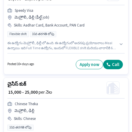
Speedy Visa
మెహ్రౌలీ, ఢిల్లీ (ఫీల్డ్ job)
Skills
:
Aadhar Card, Bank Account, PAN Card
Flexible shift
10వ తరగతి లోపు
ఈ ఉద్యోగం మెహ్రౌలీ, ఢిల్లీ లో ఉంది. ఈ ఉద్యోగంలో అదనపు ప్రయోజనాలు Meal
ఉన్నాయి. ఇది Full Time ఉద్యోగం, ఇందులో FLEXIBLE shift మరియు వారానికి 6
days working ఉంటాయి. ఈ ఉద్యోగానికి ముఖ్యమైన డాక్యుమెంట్లు PAN Card,
Aadhar Card, Bank Account అవసరం. 10వ తరగతి లోపు అర్హత ఉన్న అభ్యర్థులు
ఈ ఉద్యోగానికి అప్లై చేసుకోవచ్చు. ఈ ఉద్యోగానికి Fixed జీతం ఇవ్వబడుతుంది.
Apply now
Call
Posted 10+ days ago
చైనీస్ కుక్
₹ 15,000 - 25,000
per నెల
Chinese Theka
మెహ్రౌలీ, ఢిల్లీ
Skills
:
Chinese
10వ తరగతి లోపు