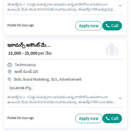
ఈ ఉద్యోగం 1 - 6 ఏళ్లు సంవత్సరాల అనుభవం ఉన్న వారికి కోసం అనుకూలంగా
ఉంటుంది. మీరు నెలకు ₹25000 వరకు సంపాదించవచ్చు. ఈ ఉద్యోగానికి అభ్యర్థి వద్ద
Chinese ఉండాలి. ఈ ఉద్యోగం మెహ్రౌలీ, ఢిల్లీ లో ఉంది. ఈ ఉద్యోగానికి Fixed జీతం
ఇవ్వబడుతుంది. 10వ తరగతి లోపు అర్హత ఉన్న అభ్యర్థులు ఈ ఉద్యోగానికి అప్లై
చేసుకోవచ్చు. Chinese Theka కుక్ / చెఫ్ విభాగంలో చైనీస్ కుక్ ఉద్యోగానికి
Apply now
Call
Posted 10+ days ago
క్రియాశీలకంగా నియామకం జరుగుతోంది.
ఇకామర్స్ అకౌంట్ మేనేజర్
₹ 15,000 - 25,000
per నెల
Techmivansa
ఇంటి నుండి పని
Skills
:
Brand Marketing, SEO, Advertisement
10వ తరగతి లోపు
ఈ ఉద్యోగం 1 - 4 ఏళ్లు సంవత్సరాల అనుభవం ఉన్న వారికి కోసం అనుకూలంగా
ఉంటుంది. మీరు నెలకు ₹25000 వరకు సంపాదించవచ్చు. ఈ ఉద్యోగానికి Fixed జీతం
ఇవ్వబడుతుంది. 10వ తరగతి లోపు అర్హత ఉన్న అభ్యర్థులు ఈ ఉద్యోగానికి అప్లై
చేసుకోవచ్చు. ఈ ఉద్యోగానికి అర్హత పొందేందుకు అభ్యర్థికి Advertisement, Brand
Marketing, SEO వంటి నైపుణ్యాలు ఉండాలి. ఈ ఉద్యోగం మెహ్రౌలీ, ఢిల్లీ లో ఉంది.
Apply now
Call
Posted 10+ days ago
Techmivansa లో మార్కెటింగ్ విభాగంలో ఇకామర్స్ అకౌంట్ మేనేజర్ గా చేరండి.