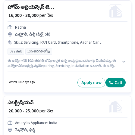
హోమ్ అప్లయన్సెస్ టెక్నీషియన్
₹ 16,000 - 30,000
per నెల
Radha
మెహ్రౌలీ, ఢిల్లీ (ఫీల్డ్ job)
Skills
:
Servicing, PAN Card, Smartphone, Aadhar Card, Repairing, Bike, 2-Wheeler Driving Licence, Installation
Day shift
10వ తరగతి లోపు
ఈ ఉద్యోగానికి 10వ తరగతి లోపు అర్హత ఉన్న అభ్యర్థులు దరఖాస్తు చేయవచ్చు. ఈ
ఉద్యోగానికి అభ్యర్థి వద్ద Repairing, Servicing, Installation ఉండాలి. ఈ ఉద్యోగం
మెహ్రౌలీ, ఢిల్లీ లో ఉంది. ఈ ఉద్యోగానికి Fixed జీతం అందుబాటులో ఉంది. ఈ
ఉద్యోగం 6 - 60 నెలలు సంవత్సరాల అనుభవం ఉన్న వారికి కోసం అనుకూలంగా
ఉంటుంది. మీరు నెలకు ₹30000 వరకు సంపాదించవచ్చు. ఈ ఉద్యోగానికి ముఖ్యమైన
Apply now
Call
Posted 10+ days ago
డాక్యుమెంట్లు PAN Card, Aadhar Card, 2-Wheeler Driving Licence అవసరం.
ఎలక్ట్రీషియన్
₹ 20,000 - 25,000
per నెల
Amaryllis Appliances India
మెహ్రౌలీ, ఢిల్లీ