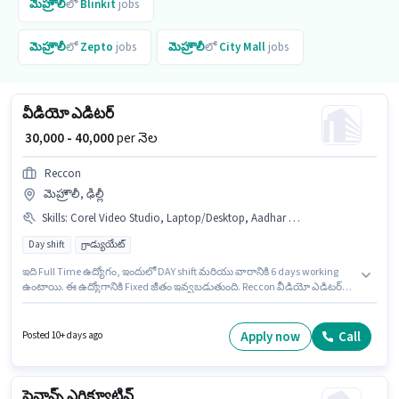
మెహ్రౌలీ
లో
Blinkit
jobs
మెహ్రౌలీ
లో
Zepto
jobs
మెహ్రౌలీ
లో
City Mall
jobs
వీడియో ఎడిటర్
₹ 30,000 - 40,000
per నెల
Reccon
మెహ్రౌలీ, ఢిల్లీ
Skills
:
Corel Video Studio, Laptop/Desktop, Aadhar Card, Bank Account, Magix Movie, CorelDraw, PAN Card, Adobe Photoshop
Day shift
గ్రాడ్యుయేట్
ఇది Full Time ఉద్యోగం, ఇందులో DAY shift మరియు వారానికి 6 days working
ఉంటాయి. ఈ ఉద్యోగానికి Fixed జీతం ఇవ్వబడుతుంది. Reccon వీడియో ఎడిటర్
విభాగంలో వీడియో ఎడిటర్ ఉద్యోగానికి క్రియాశీలకంగా నియామకం జరుగుతోంది. ఈ
ఉద్యోగానికి అర్హత పొందేందుకు అభ్యర్థికి Adobe Photoshop, CorelDraw, Corel
Video Studio, Magix Movie వంటి నైపుణ్యాలు ఉండాలి. ఈ ఉద్యోగం మెహ్రౌలీ, ఢిల్లీ
Apply now
Call
Posted 10+ days ago
లో ఉంది. ఈ ఉద్యోగానికి Laptop/Desktop కలిగి ఉండటం ముఖ్యం.
ఫైనాన్స్ ఎగ్జిక్యూటివ్