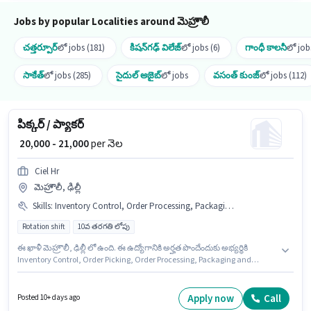
Jobs by popular Localities around మెహ్రౌలీ
చత్తర్పూర్
లో jobs (181)
కిషన్‌గఢ్ విలేజ్
లో jobs (6)
గాంధీ కాలనీ
లో job
సాకేత్
లో jobs (285)
సైదుల్ అజైబ్
లో jobs
వసంత్ కుంజ్
లో jobs (112)
పిక్కర్ / ప్యాకర్
₹ 20,000 - 21,000
per నెల
Ciel Hr
మెహ్రౌలీ, ఢిల్లీ
Skills
:
Inventory Control, Order Processing, Packaging and Sorting, Stock Taking, Freight Forwarding, Order Picking
Rotation shift
10వ తరగతి లోపు
ఈ ఖాళీ మెహ్రౌలీ, ఢిల్లీ లో ఉంది. ఈ ఉద్యోగానికి అర్హత పొందేందుకు అభ్యర్థికి
Inventory Control, Order Picking, Order Processing, Packaging and
Sorting, Stock Taking, Freight Forwarding వంటి నైపుణ్యాలు ఉండాలి. Ciel Hr
గిడ్డంగి / లాజిస్టిక్స్ విభాగంలో పిక్కర్ / ప్యాకర్ ఉద్యోగానికి క్రియాశీలకంగా నియామకం
జరుగుతోంది. అదనపు Insurance, PF, Medical Benefits లు ఉద్యోగ స్థాయి
Apply now
Call
Posted 10+ days ago
మరియు కంపెనీ పాలసీలపై ఆధారపడి ఇప్పించబడతాయి. ఈ ఉద్యోగం 6 - 12 నెలలు