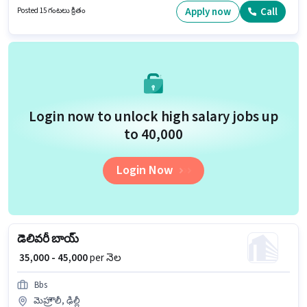
విభాగంలో ఎంఐఎస్ ఎగ్జిక్యూటివ్ గా చేరండి.
Apply now
Call
Posted 15 గంటలు క్రితం
Login now to unlock high salary jobs up
to ₹40,000
Login Now
డెలివరీ బాయ్
₹ 35,000 - 45,000
per నెల
Bbs
మెహ్రౌలీ, ఢిల్లీ