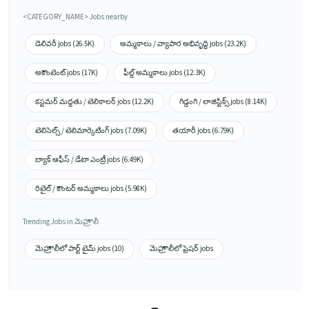
<CATEGORY_NAME> Jobs nearby
డెలివరీ jobs (26.5K)
అమ్మకాలు / వ్యాపార అభివృద్ధి jobs (23.2K)
అకౌంటెంట్ jobs (17K)
ఫీల్డ్ అమ్మకాలు jobs (12.3K)
కస్టమర్ మద్దతు / టెలికాలర్ jobs (12.2K)
గిడ్డంగి / లాజిస్టిక్స్ jobs (8.14K)
టెలిసెల్స్ / టెలిమార్కెటింగ్ jobs (7.09K)
తయారీ jobs (6.79K)
బ్యాక్ ఆఫీస్ / డేటా ఎంట్రీ jobs (6.49K)
రిటైల్ / కౌంటర్ అమ్మకాలు jobs (5.98K)
Trending Jobs in మెహ్రౌలీ
మెహ్రౌలీలో పార్ట్ టైమ్ jobs (10)
మెహ్రౌలీలో ఫ్రెషర్ jobs