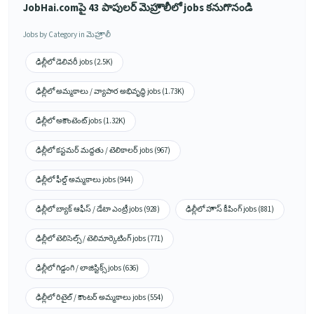
JobHai.comపై 43 పాపులర్ మెహ్రౌలీలో jobs కనుగొనండి
Jobs by Category in మెహ్రౌలీ
ఢిల్లీలో డెలివరీ jobs (2.5K)
ఢిల్లీలో అమ్మకాలు / వ్యాపార అభివృద్ధి jobs (1.73K)
ఢిల్లీలో అకౌంటెంట్ jobs (1.32K)
ఢిల్లీలో కస్టమర్ మద్దతు / టెలికాలర్ jobs (967)
ఢిల్లీలో ఫీల్డ్ అమ్మకాలు jobs (944)
ఢిల్లీలో బ్యాక్ ఆఫీస్ / డేటా ఎంట్రీ jobs (928)
ఢిల్లీలో హౌస్ కీపింగ్ jobs (881)
ఢిల్లీలో టెలిసెల్స్ / టెలిమార్కెటింగ్ jobs (771)
ఢిల్లీలో గిడ్డంగి / లాజిస్టిక్స్ jobs (636)
ఢిల్లీలో రిటైల్ / కౌంటర్ అమ్మకాలు jobs (554)