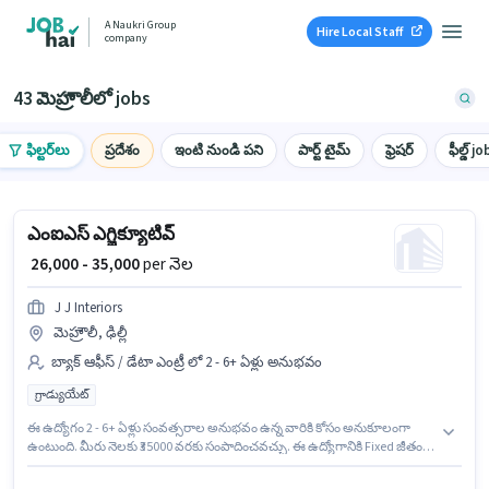
A Naukri Group
Hire Local Staff
company
43 మెహ్రౌలీలో jobs
ఫిల్టర్‌లు
ప్రదేశం
ఇంటి నుండి పని
పార్ట్ టైమ్
ఫ్రెషర్
ఫీల్డ్ jo
ఎంఐఎస్ ఎగ్జిక్యూటివ్
₹ 26,000 - 35,000
per నెల
J J Interiors
మెహ్రౌలీ, ఢిల్లీ
బ్యాక్ ఆఫీస్ / డేటా ఎంట్రీ లో 2 - 6+ ఏళ్లు అనుభవం
గ్రాడ్యుయేట్
ఈ ఉద్యోగం 2 - 6+ ఏళ్లు సంవత్సరాల అనుభవం ఉన్న వారికి కోసం అనుకూలంగా
ఉంటుంది. మీరు నెలకు ₹35000 వరకు సంపాదించవచ్చు. ఈ ఉద్యోగానికి Fixed జీతం
ఇవ్వబడుతుంది. దరఖాస్తుదారులు కనీసం గ్రాడ్యుయేట్ డిగ్రీ లేదా సర్టిఫికెట్ కలిగి
ఉండాలి. ఈ ఖాళీ మెహ్రౌలీ, ఢిల్లీ లో ఉంది. J J Interiors లో బ్యాక్ ఆఫీస్ / డేటా ఎంట్రీ