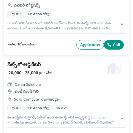
డెలివరీ లో ఫ్రెషర్స్
Day shift
10వ తరగతి లోపు
Bbs లో డెలివరీ విభాగంలో డెలివరీ బాయ్ గా చేరండి. ఈ ఉద్యోగానికి Fixed జీతం
అందుబాటులో ఉంది. ఈ ఉద్యోగం Full Time ప్రాతిపదికపై, DAY shift మరియు
వారానికి 6 days working ఉన్నాయి. ఇంగ్లీష్ లో నైపుణ్యం ఉన్నవారికి ప్రాధాన్యత
ఇస్తారు. ఈ ఖాళీ మెహ్రౌలీ, ఢిల్లీ లో ఉంది. ఈ ఉద్యోగం ఫ్రెషర్ కోసం, నెల జీతం ₹45000
ఉంటుంది.
Apply now
Call
Posted 3 రోజులు క్రితం
సేల్స్ కో-ఆర్డినేటర్
₹ 20,000 - 25,000
per నెల
Career Solutions
ఇంటి నుండి పని
Skills
:
Computer Knowledge
Day shift
10వ తరగతి లోపు
B2b sales
ఈ ఉద్యోగం మెహ్రౌలీ, ఢిల్లీ లో ఉంది. ఈ ఉద్యోగానికి అభ్యర్థి వద్ద Computer
Knowledge ఉండాలి. Career Solutions కస్టమర్ మద్దతు / టెలికాలర్ విభాగంలో
సేల్స్ కో-ఆర్డినేటర్ ఉద్యోగానికి క్రియాశీలకంగా నియామకం జరుగుతోంది. ఈ
ఉద్యోగానికి Fixed జీతం ఇవ్వబడుతుంది. ఈ ఉద్యోగం 3 - 6+ ఏళ్లు సంవత్సరాల