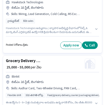
Hawkstack Technologies
బిటిఎం 2వ స్టేజ్, బెంగళూరు
Skills
:
Wiring, Lead Generation, Cold Calling, MS Excel, Computer Knowledge
గ్రాడ్యుయేట్
B2b sales
Hawkstack Technologies అమ్మకాలు / వ్యాపార అభివృద్ధి విభాగంలో సేల్స్ &
మార్కెటింగ్ ఎగ్జిక్యూటివ్ ఉద్యోగానికి క్రియాశీలకంగా నియామకం జరుగుతోంది. ఈ
ఉద్యోగానికి Fixed జీతం అందుబాటులో ఉంది. ఈ ఖాళీ బిటిఎం 2వ స్టేజ్, బెంగళూరు
లో ఉంది. ఈ ఉద్యోగానికి అర్హత పొందేందుకు అభ్యర్థికి Cold Calling, Computer
Knowledge, Lead Generation, MS Excel, Wiring వంటి నైపుణ్యాలు ఉండాలి. ఈ
Apply now
Call
Posted 5 రోజులు క్రితం
ఉద్యోగానికి అభ్యర్థులు తప్పనిసరిగా గ్రాడ్యుయేట్ డిగ్రీ/సర్టిఫికెట్ కలిగి ఉండాలి. ఈ
ఉద్యోగం 3 - 6+ ఏళ్లు సంవత్సరాల అనుభవం ఉన్న వారికి కోసం అనుకూలంగా
ఉంటుంది. మీరు నెలకు ₹50000 వరకు సంపాదించవచ్చు.
Grocery Delivery Boy
₹ 25,000 - 55,000
per నెల
Blinkit
బిటిఎం 2వ స్టేజ్, బెంగళూరు
Skills
:
Aadhar Card, Two-Wheeler Driving, PAN Card, Smartphone, Bike, Cycle
Flexible shift
10వ తరగతి లోపు
Food/grocery delivery,courier/packaging delivery,e-
ఈ ఉద్యోగం 0 - 6+ ఏళ్లు సంవత్సరాల అనుభవం ఉన్న వారికి కోసం, నెల జీతం ₹55000