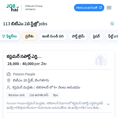
A Naukri Group
Hire Local Staff
company
113 బిటిఎం 2వ స్టేజ్లో jobs
ఫిల్టర్‌లు
ప్రదేశం
ఇంటి నుండి పని
పార్ట్ టైమ్
ఫ్రెషర్
ఫీల్డ్ jo
కస్టమర్ సపోర్ట్ ఎగ్జిక్యూటివ్
₹ 28,000 - 40,000
per నెల
Passion People
బిటిఎం 2వ స్టేజ్, బెంగళూరు
కస్టమర్ మద్దతు / టెలికాలర్ లో 6+ నెలలు అనుభవం
Rotation shift
12వ తరగతి పాస్
Bpo
Passion People కస్టమర్ మద్దతు / టెలికాలర్ విభాగంలో కస్టమర్ సపోర్ట్ ఎగ్జిక్యూటివ్
ఉద్యోగానికి క్రియాశీలకంగా నియామకం జరుగుతోంది. ఈ ఉద్యోగానికి Fixed జీతం
ఇవ్వబడుతుంది. ఈ ఉద్యోగం బిటిఎం 2వ స్టేజ్, బెంగళూరు లో ఉంది. అదనపు Cab,
Meal, Insurance, PF, Medical Benefits లు ఉద్యోగ స్థాయి మరియు కంపెనీ