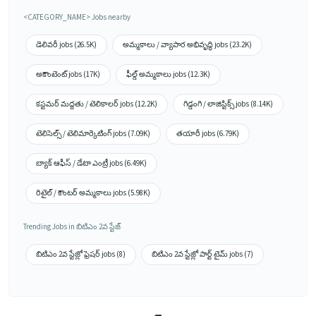
<CATEGORY_NAME> Jobs nearby
డెలివరీ jobs (26.5K)
అమ్మకాలు / వ్యాపార అభివృద్ధి jobs (23.2K)
అకౌంటెంట్ jobs (17K)
ఫీల్డ్ అమ్మకాలు jobs (12.3K)
కస్టమర్ మద్దతు / టెలికాలర్ jobs (12.2K)
గిడ్డంగి / లాజిస్టిక్స్ jobs (8.14K)
టెలిసెల్స్ / టెలిమార్కెటింగ్ jobs (7.09K)
తయారీ jobs (6.79K)
బ్యాక్ ఆఫీస్ / డేటా ఎంట్రీ jobs (6.49K)
రిటైల్ / కౌంటర్ అమ్మకాలు jobs (5.98K)
Trending Jobs in బిటిఎం 2వ స్టేజ్
బిటిఎం 2వ స్టేజ్లో ఫ్రెషర్ jobs (8)
బిటిఎం 2వ స్టేజ్లో పార్ట్ టైమ్ jobs (7)