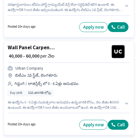
దరఖాస్తుదారులు కనీసం పోస్ట్ గ్రాడ్యుయేట్ డిగ్రీ లేదా సర్టిఫికెట్ కలిగి ఉండాలి. ఈ
ఉద్యోగానికి Fixed జీతం ఇవ్వబడుతుంది. ఈ ఉద్యోగం బిటిఎం 2వ స్టేజ్, బెంగళూరు
లో ఉంది. ఈ ఉద్యోగానికి Smartphone, Internet Connection, Laptop/Desktop
కలిగి ఉండటం ముఖ్యం. ఇది Full Time ఉద్యోగం, ఇందులో DAY shift మరియు
వారానికి 6 days working ఉంటాయి. ఈ ఉద్యోగానికి అవసరమైన డాక్యుమెంట్లు PAN
Apply now
Call
Posted 10+ days ago
Card, Aadhar Card, Bank Account కలిగి ఉండాలి.
Wall Panel Carpenter
₹ 40,000 - 60,000
per నెల
Urban Company
బిటిఎం 2వ స్టేజ్, బెంగళూరు
గిడ్డంగి / లాజిస్టిక్స్ లో 0 - 6 ఏళ్లు అనుభవం
Day shift
10వ తరగతి లోపు
ఈ ఉద్యోగం 0 - 6 ఏళ్లు సంవత్సరాల అనుభవం ఉన్న వారికి కోసం, నెల జీతం ₹60000
ఉంటుంది. ఈ ఉద్యోగానికి Fixed జీతం అందుబాటులో ఉంది. ఈ ఉద్యోగానికి 10వ
తరగతి లోపు అర్హత ఉన్న అభ్యర్థులు దరఖాస్తు చేయవచ్చు. ఈ ఉద్యోగం బిటిఎం 2వ
స్టేజ్, బెంగళూరు లో ఉంది. Urban Company లో గిడ్డంగి / లాజిస్టిక్స్ విభాగంలో Wall
Panel Carpenter గా చేరండి. ఇది Full Time ఉద్యోగం, ఇందులో DAY shift మరియు
Apply now
Call
Posted 10+ days ago
వారానికి 6 days working ఉంటాయి.