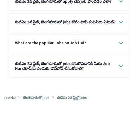
బిటిఎం 2వ స్టేజ్, బెంగళూరులో apply చేసి job పొందడం ఎలా?
బిటిఎం 2వ స్టేజ్, బెంగళూరులో jobs కోసం టాప్ కంపెనీలు ఏమిటి?
What are the popular Jobs on Job Hai?
బిటిఎం 2వ స్టేజ్, బెంగళూరులో jobs కనుగొనడానికి మీరు Job
Hai యాప్‌ను ఎందుకు డౌన్‌లోడ్ చేసుకోవాలి?
>
>
Job Hai
బెంగళూరులో jobs
బిటిఎం 2వ స్టేజ్లో jobs