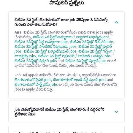
పాపులర్ ప్రశ్నలు
బిటిఎం 2వ స్టేజ్, బెంగళూరులో తాజా job వెకెన్సీలు & ఓపెనింగ్స్
గురించి ఎలా తెలుసుకోవాలి?
Ans:
బిటిఎం 2వ స్టేజ్, బెంగళూరులో మీరు వివిధ రకాల jobs apply
చేయవచ్చు,
బిటిఎం 2వ స్టేజ్లో అమ్మకాలు / వ్యాపార అభివృద్ధి jobs
,
బిటిఎం 2వ స్టేజ్లో ఫీల్డ్ అమ్మకాలు jobs
,
బిటిఎం 2వ స్టేజ్లో డెలివరీ jobs
,
బిటిఎం 2వ స్టేజ్లో సాంకేతిక నిపుణుడు jobs
,
బిటిఎం 2వ స్టేజ్లో డ్రైవర్
jobs
,
బిటిఎం 2వ స్టేజ్లో బ్యూటీషియన్ jobs
,
బిటిఎం 2వ స్టేజ్లో గిడ్డంగి /
లాజిస్టిక్స్ jobs
,
బిటిఎం 2వ స్టేజ్లో రిక్రూటర్ / హెచ్ఆర్ / అడ్మిన్ jobs
,
బిటిఎం 2వ స్టేజ్లో వడ్రంగి jobs
and
బిటిఎం 2వ స్టేజ్లో ప్యూన్ jobs
లాంటి
వాటిలో వివిధ కేటగిరీల నుండి మీరు jobs ఎంచుకోవచ్చు.
Job Hai appను డౌన్‌లోడ్ చేసుకొని, మీ skills, క్వాలిఫికేషన్ ఆధారంగా
బెంగళూరులో ఫ్రెషర్ jobs
,
బెంగళూరులో ఇంటి వద్ద నుంచి jobs
and
బెంగళూరులో పార్ట్ టైమ్ jobs
లాంటి job రకాల నుండి బెంగళూరులోని
jobsకు apply చేయవచ్చు.
job వెతుక్కోవడానికి బిటిఎం 2వ స్టేజ్, బెంగళూరు కి దగ్గరలోని
ప్రదేశాలు ఏవి?