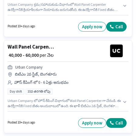
Urban Company శ్రమ/సహాయకుడు విభాగంలో Wall Panel Carpenter
ఉద్యోగానికి క్రియాశీలకంగా నియామకం జరుగుతోంది. ఈ ఉద్యోగానికి Fixed జీతం
ఇవ్వబడుతుంది. ఈ ఉద్యోగం 0 - 6 ఏళ్లు సంవత్సరాల అనుభవం ఉన్న వారికి కోసం
అనుకూలంగా ఉంటుంది. మీరు నెలకు ₹60000 వరకు సంపాదించవచ్చు. ఈ ఖాళీ
బిటిఎం 2వ స్టేజ్, బెంగళూరు లో ఉంది. ఈ ఉద్యోగానికి 10వ తరగతి లోపు అర్హత ఉన్న
Apply now
Call
Posted 10+ days ago
అభ్యర్థులు దరఖాస్తు చేయవచ్చు. ఈ ఉద్యోగం Full Time ప్రాతిపదికపై, DAY shift
మరియు వారానికి 6 days working ఉన్నాయి.
Wall Panel Carpenter
₹ 40,000 - 60,000
per నెల
Urban Company
బిటిఎం 2వ స్టేజ్, బెంగళూరు
హౌస్ కీపింగ్ లో 0 - 6 ఏళ్లు అనుభవం
Day shift
10వ తరగతి లోపు
Urban Company లో హౌస్ కీపింగ్ విభాగంలో Wall Panel Carpenter గా చేరండి. ఈ
ఉద్యోగానికి Fixed జీతం అందుబాటులో ఉంది. ఈ ఖాళీ బిటిఎం 2వ స్టేజ్, బెంగళూరు
లో ఉంది. ఈ ఉద్యోగానికి 10వ తరగతి లోపు అర్హత ఉన్న అభ్యర్థులు దరఖాస్తు
చేయవచ్చు. ఈ ఉద్యోగం Full Time ప్రాతిపదికపై, DAY shift మరియు వారానికి 6
days working ఉన్నాయి. ఈ ఉద్యోగం 0 - 6 ఏళ్లు సంవత్సరాల అనుభవం ఉన్న వారికి
Apply now
Call
Posted 10+ days ago
కోసం, నెల జీతం ₹60000 ఉంటుంది.