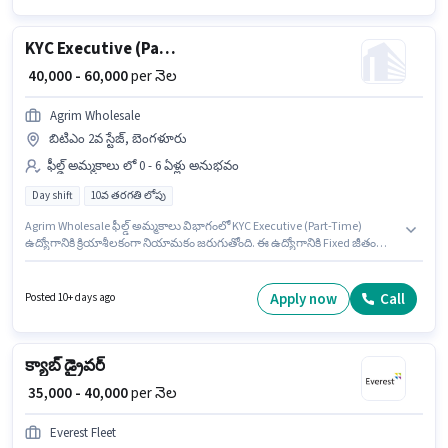
KYC Executive (Part-Time)
₹ 40,000 - 60,000
per నెల
Agrim Wholesale
బిటిఎం 2వ స్టేజ్, బెంగళూరు
ఫీల్డ్ అమ్మకాలు లో 0 - 6 ఏళ్లు అనుభవం
Day shift
10వ తరగతి లోపు
Agrim Wholesale ఫీల్డ్ అమ్మకాలు విభాగంలో KYC Executive (Part-Time)
ఉద్యోగానికి క్రియాశీలకంగా నియామకం జరుగుతోంది. ఈ ఉద్యోగానికి Fixed జీతం
అందుబాటులో ఉంది. ఈ ఉద్యోగం బిటిఎం 2వ స్టేజ్, బెంగళూరు లో ఉంది. 10వ
తరగతి లోపు అర్హత ఉన్న అభ్యర్థులు ఈ ఉద్యోగానికి అప్లై చేసుకోవచ్చు. ఈ ఉద్యోగం 0
- 6 ఏళ్లు సంవత్సరాల అనుభవం ఉన్న వారికి కోసం, నెల జీతం ₹60000 ఉంటుంది. ఈ
Apply now
Call
Posted 10+ days ago
ఉద్యోగం Full Time ప్రాతిపదికపై, DAY shift మరియు వారానికి 6 days working
ఉన్నాయి.
క్యాబ్ డ్రైవర్
₹ 35,000 - 40,000
per నెల
Everest Fleet