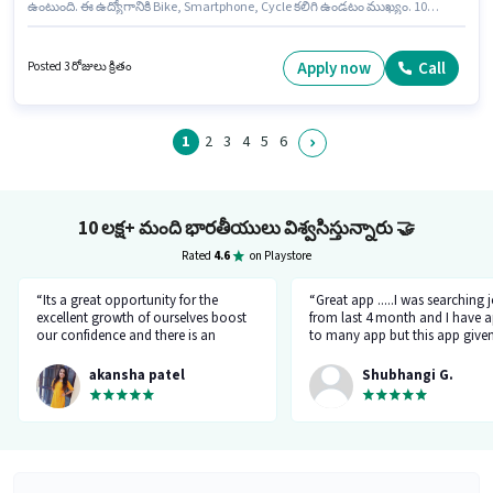
ఉంటుంది. ఈ ఉద్యోగానికి Bike, Smartphone, Cycle కలిగి ఉండటం ముఖ్యం. 10వ
తరగతి లోపు అర్హత ఉన్న అభ్యర్థులు ఈ ఉద్యోగానికి అప్లై చేసుకోవచ్చు. అదనపు
Insurance, Medical Benefits లు ఉద్యోగ స్థాయి మరియు కంపెనీ పాలసీలపై
ఆధారపడి ఇప్పించబడతాయి. ఈ ఖాళీ బిటిఎం 2వ స్టేజ్, బెంగళూరు లో ఉంది. ఈ
Apply now
Call
Posted 3 రోజులు క్రితం
ఉద్యోగానికి అవసరమైన డాక్యుమెంట్లు PAN Card, Aadhar Card కలిగి ఉండాలి.
1
2
3
4
5
6
10 లక్ష+ మంది భారతీయులు విశ్వసిస్తున్నారు
🤝
Rated
4.6
on Playstore
“Its a great opportunity for the
“Great app .....I was searching 
excellent growth of ourselves boost
from last 4 month and I have a
our confidence and there is an
to many app but this app give
additional advantage of calling an
the right HR number and right 
hr.”
akansha patel
Shubhangi G.