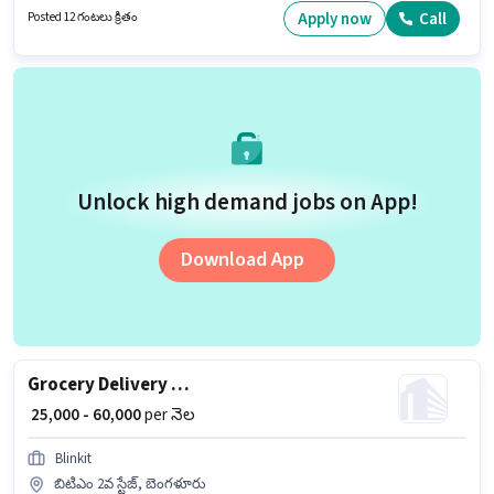
పాలసీలపై ఆధారపడి ఇప్పించబడతాయి. ఈ ఉద్యోగం 6+ నెలలు సంవత్సరాల
Apply now
Call
Posted 12 గంటలు క్రితం
అనుభవం ఉన్న వారికి కోసం అనుకూలంగా ఉంటుంది. మీరు నెలకు ₹40000 వరకు
సంపాదించవచ్చు. ఈ ఉద్యోగానికి అభ్యర్థులు తప్పనిసరిగా 12వ తరగతి పాస్ డిగ్రీ/
సర్టిఫికెట్ కలిగి ఉండాలి.
Unlock high demand jobs on App!
Download App
Grocery Delivery Boy
₹ 25,000 - 60,000
per నెల
Blinkit
బిటిఎం 2వ స్టేజ్, బెంగళూరు