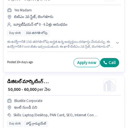
Yes Madam
బిటిఎం 2వ స్టేజ్, బెంగళూరు
బ్యూటీషియన్ లో 0 - 6 ఏళ్లు అనుభవం
Day shift
10వ తరగతి లోపు
ఈ ఉద్యోగానికి 10వ తరగతి లోపు అర్హత ఉన్న అభ్యర్థులు దరఖాస్తు చేయవచ్చు. ఈ
ఉద్యోగానికి Fixed జీతం ఇవ్వబడుతుంది. ఈ ఖాళీ బిటిఎం 2వ స్టేజ్, బెంగళూరు లో
ఉంది. Yes Madam బ్యూటీషియన్ విభాగంలో Beautician (Home Services)
ఉద్యోగానికి క్రియాశీలకంగా నియామకం జరుగుతోంది. ఈ ఉద్యోగం 0 - 6 ఏళ్లు
సంవత్సరాల అనుభవం ఉన్న వారికి కోసం అనుకూలంగా ఉంటుంది. మీరు నెలకు
Apply now
Call
Posted 10+ days ago
₹60000 వరకు సంపాదించవచ్చు. ఈ ఉద్యోగం Full Time ప్రాతిపదికపై, DAY shift
మరియు వారానికి 6 days working ఉన్నాయి.
డిజిటల్ మార్కెటింగ్ ఎగ్జిక్యూటివ్
₹ 50,000 - 60,000
per నెల
Bluelite Corporate
ఇంటి నుండి పని
Skills
:
Laptop/Desktop, PAN Card, SEO, Internet Connection, Google AdWords, Aadhar Card, Digital Campaigns, Social Media, Google Analytics, Smartphone, Bank Account
Day shift
పోస్ట్ గ్రాడ్యుయేట్