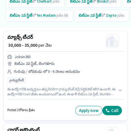
బిటిఎం 2వ స్టేజ్
లో
Chefkart
jobs
బిటిఎం 2వ స్టేజ్
లో
Blinkit
jobs
బి
బిటిఎం 2వ స్టేజ్
లో
Yes Madam
jobs (6)
బిటిఎం 2వ స్టేజ్
లో
Zepto
jobs
మ్యాథ్స్ టీచర్
₹ 30,000 - 35,000
per నెల
Jobsin360
బిటిఎం 2వ స్టేజ్, బెంగళూరు
గురువు / బోధకుడు లో 0 - 6 నెలలు అనుభవం
గ్రాడ్యుయేట్
ఈ ఉద్యోగానికి అభ్యర్థులు తప్పనిసరిగా గ్రాడ్యుయేట్ డిగ్రీ/సర్టిఫికెట్ కలిగి ఉండాలి. ఈ
ఉద్యోగానికి Fixed జీతం అందుబాటులో ఉంది. ఈ ఖాళీ బిటిఎం 2వ స్టేజ్, బెంగళూరు
లో ఉంది. Jobsin360 లో గురువు / బోధకుడు విభాగంలో మ్యాథ్స్ టీచర్ గా చేరండి. ఈ
ఉద్యోగం 0 - 6 నెలలు సంవత్సరాల అనుభవం ఉన్న వారికి కోసం, నెల జీతం ₹35000
ఉంటుంది.
Apply now
Call
Posted 2 రోజులు క్రితం
చార్టర్డ్ అకౌంటెంట్