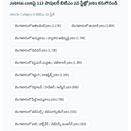
JobHai.comపై 113 పాపులర్ బిటిఎం 2వ స్టేజ్లో jobs కనుగొనండి
Jobs by Category in బిటిఎం 2వ స్టేజ్
బెంగళూరులో అకౌంటెంట్ jobs (2.17K)
బెంగళూరులో తయారీ jobs (1.88K)
బెంగళూరులో అమ్మకాలు / వ్యాపార అభివృద్ధి jobs (1.74K)
బెంగళూరులో డెలివరీ jobs (1.73K)
బెంగళూరులో కస్టమర్ మద్దతు / టెలికాలర్ jobs (1.38K)
బెంగళూరులో గిడ్డంగి / లాజిస్టిక్స్ jobs (1.18K)
బెంగళూరులో రిక్రూటర్ / హెచ్ఆర్ / అడ్మిన్ jobs (806)
బెంగళూరులో ఫీల్డ్ అమ్మకాలు jobs (769)
బెంగళూరులో టెలిసెల్స్ / టెలిమార్కెటింగ్ jobs (555)
బెంగళూరులో ఐటి / హార్డ్‌వేర్ / నెట్‌వర్క్ ఇంజనీర్ jobs (543)