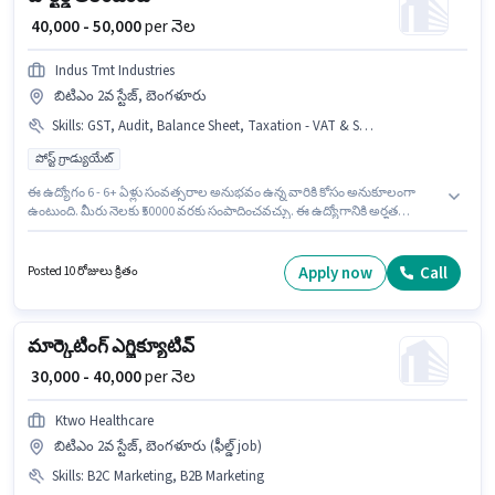
₹ 40,000 - 50,000
per నెల
Indus Tmt Industries
బిటిఎం 2వ స్టేజ్, బెంగళూరు
Skills
:
GST, Audit, Balance Sheet, Taxation - VAT & Sales Tax, Cash Flow
పోస్ట్ గ్రాడ్యుయేట్
ఈ ఉద్యోగం 6 - 6+ ఏళ్లు సంవత్సరాల అనుభవం ఉన్న వారికి కోసం అనుకూలంగా
ఉంటుంది. మీరు నెలకు ₹50000 వరకు సంపాదించవచ్చు. ఈ ఉద్యోగానికి అర్హత
పొందేందుకు అభ్యర్థికి Audit, Balance Sheet, Cash Flow, GST, Taxation - VAT
& Sales Tax వంటి నైపుణ్యాలు ఉండాలి. దరఖాస్తుదారులు కనీసం పోస్ట్ గ్రాడ్యుయేట్
డిగ్రీ లేదా సర్టిఫికెట్ కలిగి ఉండాలి. ఈ ఉద్యోగానికి Fixed జీతం ఇవ్వబడుతుంది. ఈ
Apply now
Call
Posted 10 రోజులు క్రితం
ఉద్యోగం బిటిఎం 2వ స్టేజ్, బెంగళూరు లో ఉంది. Indus Tmt Industries అకౌంటెంట్
విభాగంలో చార్టర్డ్ అకౌంటెంట్ ఉద్యోగానికి క్రియాశీలకంగా నియామకం జరుగుతోంది.
మార్కెటింగ్ ఎగ్జిక్యూటివ్
₹ 30,000 - 40,000
per నెల
Ktwo Healthcare
బిటిఎం 2వ స్టేజ్, బెంగళూరు (ఫీల్డ్ job)
Skills
:
B2C Marketing, B2B Marketing