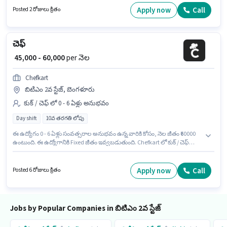
ఉంది. ఈ ఉద్యోగానికి అభ్యర్థులు తప్పనిసరిగా గ్రాడ్యుయేట్ డిగ్రీ/సర్టిఫికెట్ కలిగి
Apply now
Call
Posted 2 రోజులు క్రితం
ఉండాలి. ఈ ఉద్యోగం 1 - 6+ ఏళ్లు సంవత్సరాల అనుభవం ఉన్న వారికి కోసం, నెల
జీతం ₹50000 ఉంటుంది.
చెఫ్
₹ 45,000 - 60,000
per నెల
Chefkart
బిటిఎం 2వ స్టేజ్, బెంగళూరు
కుక్ / చెఫ్ లో 0 - 6 ఏళ్లు అనుభవం
Day shift
10వ తరగతి లోపు
ఈ ఉద్యోగం 0 - 6 ఏళ్లు సంవత్సరాల అనుభవం ఉన్న వారికి కోసం, నెల జీతం ₹60000
ఉంటుంది. ఈ ఉద్యోగానికి Fixed జీతం ఇవ్వబడుతుంది. Chefkart లో కుక్ / చెఫ్
విభాగంలో చెఫ్ గా చేరండి. ఈ ఖాళీ బిటిఎం 2వ స్టేజ్, బెంగళూరు లో ఉంది. 10వ
తరగతి లోపు అర్హత ఉన్న అభ్యర్థులు ఈ ఉద్యోగానికి అప్లై చేసుకోవచ్చు. ఇది Full
Time ఉద్యోగం, ఇందులో DAY shift మరియు వారానికి 6 days working ఉంటాయి.
Apply now
Call
Posted 6 రోజులు క్రితం
Jobs by Popular Companies in బిటిఎం 2వ స్టేజ్