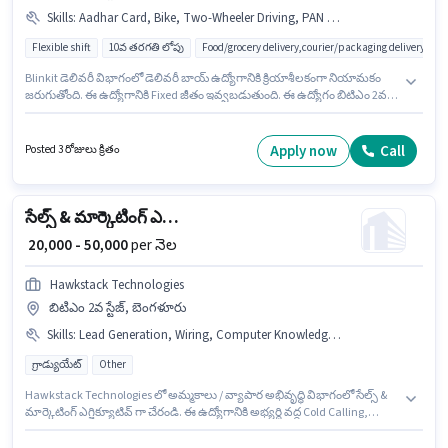
Skills
:
Aadhar Card, Bike, Two-Wheeler Driving, PAN Card, Smartphone, Cycle
Flexible shift
10వ తరగతి లోపు
Food/grocery delivery,courier/packaging delivery,e-
Blinkit డెలివరీ విభాగంలో డెలివరీ బాయ్ ఉద్యోగానికి క్రియాశీలకంగా నియామకం
జరుగుతోంది. ఈ ఉద్యోగానికి Fixed జీతం ఇవ్వబడుతుంది. ఈ ఉద్యోగం బిటిఎం 2వ
స్టేజ్, బెంగళూరు లో ఉంది. ఈ ఉద్యోగంలో అదనపు ప్రయోజనాలు Insurance,
Medical Benefits ఉన్నాయి. ఈ ఉద్యోగానికి 10వ తరగతి లోపు అర్హత ఉన్న
అభ్యర్థులు దరఖాస్తు చేయవచ్చు. ఈ ఉద్యోగానికి అర్హత పొందేందుకు అభ్యర్థికి Two-
Apply now
Call
Posted 3 రోజులు క్రితం
Wheeler Driving వంటి నైపుణ్యాలు ఉండాలి.
సేల్స్ & మార్కెటింగ్ ఎగ్జిక్యూటివ్
₹ 20,000 - 50,000
per నెల
Hawkstack Technologies
బిటిఎం 2వ స్టేజ్, బెంగళూరు
Skills
:
Lead Generation, Wiring, Computer Knowledge, Cold Calling, MS Excel
గ్రాడ్యుయేట్
Other
Hawkstack Technologies లో అమ్మకాలు / వ్యాపార అభివృద్ధి విభాగంలో సేల్స్ &
మార్కెటింగ్ ఎగ్జిక్యూటివ్ గా చేరండి. ఈ ఉద్యోగానికి అభ్యర్థి వద్ద Cold Calling,
Computer Knowledge, Lead Generation, MS Excel, Wiring ఉండాలి. ఈ ఖాళీ
బిటిఎం 2వ స్టేజ్, బెంగళూరు లో ఉంది. ఈ ఉద్యోగానికి Fixed జీతం అందుబాటులో