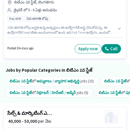
బిటిఎం 2వ స్టేజ్, బెంగళూరు
డ్రైవర్ లో 0 - 6 ఏళ్లు అనుభవం
Day shift
10వ తరగతి లోపు
10వ తరగతి లోపు అర్హత ఉన్న అభ్యర్థులు ఈ ఉద్యోగానికి అప్లై చేసుకోవచ్చు. ఈ
ఉద్యోగానికి Fixed జీతం అందుబాటులో ఉంది. ఇది Full Time ఉద్యోగం, ఇందులో
DAY shift మరియు వారానికి 6 days working ఉంటాయి. ఈ ఖాళీ బిటిఎం 2వ స్టేజ్,
బెంగళూరు లో ఉంది. Everest Fleet లో డ్రైవర్ విభాగంలో క్యాబ్ డ్రైవర్ గా చేరండి.
ఈ ఉద్యోగం 0 - 6 ఏళ్లు సంవత్సరాల అనుభవం ఉన్న వారికి కోసం అనుకూలంగా
Apply now
Call
Posted 10+ days ago
ఉంటుంది. మీరు నెలకు ₹40000 వరకు సంపాదించవచ్చు.
Jobs by Popular Categories in బిటిఎం 2వ స్టేజ్
బిటిఎం 2వ స్టేజ్
లో
అమ్మకాలు / వ్యాపార అభివృద్ధి
jobs (15)
బిటిఎం 2వ స్టేజ్
ల
బిటిఎం 2వ స్టేజ్
లో
రిక్రూటర్ / హెచ్ఆర్ / అడ్మిన్
jobs (5)
బిటిఎం 2వ స్టేజ్
లో
ప్
సేల్స్ & మార్కెటింగ్ ఎగ్జిక్యూటివ్
₹ 40,000 - 50,000
per నెల