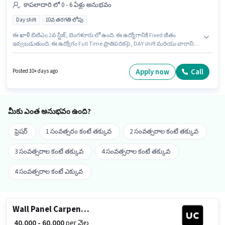
కాపలాదారి లో 0 - 6 ఏళ్లు అనుభవం
Day shift
10వ తరగతి లోపు
ఈ ఖాళీ బిటిఎం 2వ స్టేజ్, బెంగళూరు లో ఉంది. ఈ ఉద్యోగానికి Fixed జీతం
ఇవ్వబడుతుంది. ఈ ఉద్యోగం Full Time ప్రాతిపదికపై, DAY shift మరియు వారానికి 6
days working ఉన్నాయి. Urban Company కాపలాదారి విభాగంలో Wall Panel
Carpenter ఉద్యోగానికి క్రియాశీలకంగా నియామకం జరుగుతోంది. ఈ ఉద్యోగం 0 - 6
ఏళ్లు సంవత్సరాల అనుభవం ఉన్న వారికి కోసం అనుకూలంగా ఉంటుంది. మీరు నెలకు
Apply now
Call
Posted 10+ days ago
₹60000 వరకు సంపాదించవచ్చు. ఈ ఉద్యోగానికి 10వ తరగతి లోపు అర్హత ఉన్న
అభ్యర్థులు దరఖాస్తు చేయవచ్చు.
మీకు ఎంత అనుభవం ఉంది?
ఫ్రెషర్
1 సంవత్సరం కంటే తక్కువ
2 సంవత్సరాల కంటే తక్కువ
3 సంవత్సరాల కంటే తక్కువ
4 సంవత్సరాల కంటే తక్కువ
4 సంవత్సరాల కంటే ఎక్కువ
Wall Panel Carpenter
₹ 40,000 - 60,000
per నెల