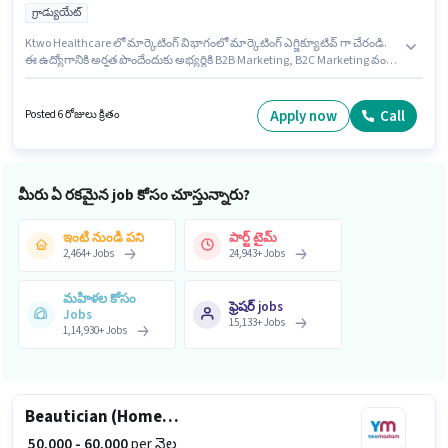
గ్రాడ్యుయేట్
Ktwo Healthcare లో మార్కెటింగ్ విభాగంలో మార్కెటింగ్ ఎగ్జిక్యూటివ్ గా చేరండి.
ఈ ఉద్యోగానికి అర్హత పొందేందుకు అభ్యర్థికి B2B Marketing, B2C Marketing వంటి
నైపుణ్యాలు ఉండాలి. ఈ ఉద్యోగం 1 - 5 ఏళ్లు సంవత్సరాల అనుభవం ఉన్న వారికి
కోసం అనుకూలంగా ఉంటుంది. మీరు నెలకు ₹40000 వరకు సంపాదించవచ్చు. ఈ
ఉద్యోగానికి Fixed జీతం అందుబాటులో ఉంది. ఈ ఉద్యోగం బిటిఎం 2వ స్టేజ్,
Apply now
Call
Posted 6 రోజులు క్రితం
బెంగళూరు లో ఉంది. అదనపు PF లు ఉద్యోగ స్థాయి మరియు కంపెనీ పాలసీలపై
ఆధారపడి ఇప్పించబడతాయి.
మీరు ఏ రకమైన job కోసం చూస్తున్నారు?
ఇంటి నుండి పని
పార్ట్ టైమ్
2,464
+
Jobs
24,943
+
Jobs
మహిళల కోసం
ఫ్రెషర్ jobs
Jobs
15,133
+
Jobs
1,14,930
+
Jobs
Beautician (Home Services)
₹ 50,000 - 60,000
per నెల