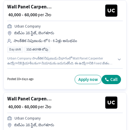
Wall Panel Carpenter
₹ 40,000 - 60,000
per నెల
Urban Company
బిటిఎం 2వ స్టేజ్, బెంగళూరు
సాంకేతిక నిపుణుడు లో 0 - 6 ఏళ్లు అనుభవం
Day shift
10వ తరగతి లోపు
Urban Company సాంకేతిక నిపుణుడు విభాగంలో Wall Panel Carpenter
ఉద్యోగానికి క్రియాశీలకంగా నియామకం జరుగుతోంది. ఈ ఉద్యోగానికి Fixed జీతం
ఇవ్వబడుతుంది. ఈ ఉద్యోగం బిటిఎం 2వ స్టేజ్, బెంగళూరు లో ఉంది. 10వ తరగతి
లోపు అర్హత ఉన్న అభ్యర్థులు ఈ ఉద్యోగానికి అప్లై చేసుకోవచ్చు. ఈ ఉద్యోగం 0 - 6 ఏళ్లు
సంవత్సరాల అనుభవం ఉన్న వారికి కోసం, నెల జీతం ₹60000 ఉంటుంది. ఇది Full
Apply now
Call
Posted 10+ days ago
Time ఉద్యోగం, ఇందులో DAY shift మరియు వారానికి 6 days working ఉంటాయి.
Wall Panel Carpenter
₹ 40,000 - 60,000
per నెల
Urban Company
బిటిఎం 2వ స్టేజ్, బెంగళూరు