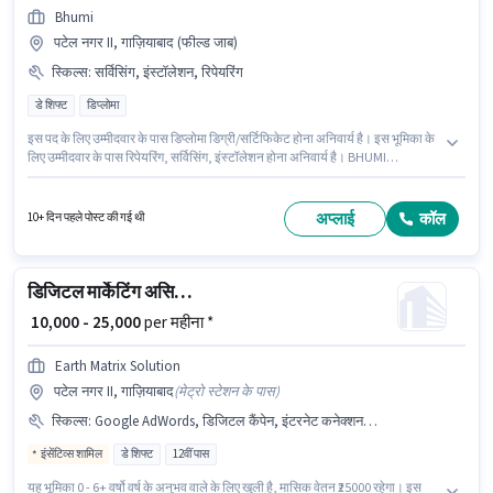
Bhumi
पटेल नगर II, गाज़ियाबाद (फील्ड जाब)
स्किल्स
:
सर्विसिंग, इंस्टॉलेशन, रिपेयरिंग
डे शिफ्ट
डिप्लोमा
इस पद के लिए उम्मीदवार के पास डिप्लोमा डिग्री/सर्टिफिकेट होना अनिवार्य है। इस भूमिका के
लिए उम्मीदवार के पास रिपेयरिंग, सर्विसिंग, इंस्टॉलेशन होना अनिवार्य है। BHUMI
ENTERPRISES में तकनीशियन श्रेणी में RO वाटर फिल्टर टेक्नीशियन के रूप में जुड़ें। इस पद
के लिए Fixed सैलरी उपलब्ध है। यह एक फुल टाइम भूमिका है, जिसमें डे शिफ्ट और 6 days
working प्रति सप्ताह है। यह पद 6 - 36 महीने वर्ष के अनुभव वाले के लिए उपयुक्त है। आप
अप्लाई
कॉल
10+ दिन पहले पोस्ट की गई थी
प्रति माह ₹15000 तक कमा सकते हैं।
डिजिटल मार्केटिंग असिस्टेंट
₹ 10,000 - 25,000
per महीना *
Earth Matrix Solution
पटेल नगर II, गाज़ियाबाद
(
मेट्रो स्टेशन के पास
)
स्किल्स
:
Google AdWords, डिजिटल कैंपेन, इंटरनेट कनेक्शन, सोशल मीडिया, SEO, लैपटॉप/डेस्कटॉप, स्मार्टफोन
इंसेंटिव्स शामिल
डे शिफ्ट
12वीं पास
यह भूमिका 0 - 6+ वर्षो वर्ष के अनुभव वाले के लिए खुली है, मासिक वेतन ₹25000 रहेगा। इस