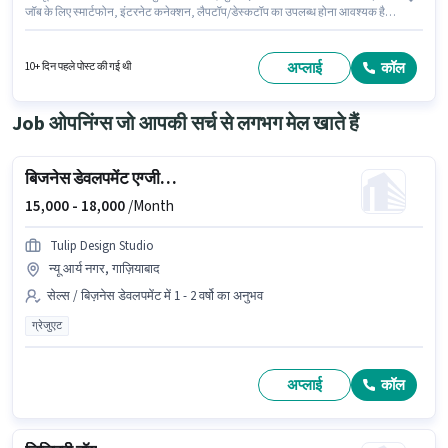
जॉब के लिए स्मार्टफोन, इंटरनेट कनेक्शन, लैपटॉप/डेस्कटॉप का उपलब्ध होना आवश्यक है।
आवेदकों के पास कम से कम 12वीं पास डिग्री या सर्टिफिकेट होना चाहिए। इस भूमिका के लिए
उम्मीदवार के पास SEO, Google AdWords, डिजिटल कैंपेन, सोशल मीडिया होना अनिवार्य
है। यह नौकरी पटेल नगर II, गाज़ियाबाद में स्थित है। इस पद के लिए Fixed + Incentives
अप्लाई
कॉल
10+ दिन पहले पोस्ट की गई थी
सैलरी उपलब्ध है।
Job ओपनिंग्स जो आपकी सर्च से लगभग मेल खाते हैं
बिजनेस डेवलपमेंट एग्जीक्यूटिव
15,000 -
18,000
/Month
Tulip Design Studio
न्यू आर्य नगर, गाज़ियाबाद
सेल्स / बिज़नेस डेवलपमेंट में 1 - 2 वर्षो का अनुभव
ग्रेजुएट
अप्लाई
कॉल