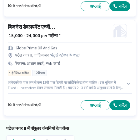
भूमिका के लिए आवेदक के पास SEO, Google AdWords, डिजिटल कैंपेन, सोशल मीडिया
अप्लाई
कॉल
10+ दिन पहले पोस्ट की गई थी
जैसी स्किल्स होनी चाहिए।
बिजनेस डेवलपमेंट एग्जीक्यूटिव
₹ 15,000 - 24,000
per महीना *
Globe Prime Oil And Gas
पटेल नगर II, गाज़ियाबाद
(
मेट्रो स्टेशन के पास
)
स्किल्स
:
आधार कार्ड, PAN कार्ड
इंसेंटिव्स शामिल
12वीं पास
आवेदकों के पास कम से कम 12वीं पास डिग्री या सर्टिफिकेट होना चाहिए। इस भूमिका में
Fixed + Incentives वेतन संरचना मिलती है। यह पद 2 - 3 वर्षो वर्ष के अनुभव वाले के लिए
उपयुक्त है। आप प्रति माह ₹24000 तक कमा सकते हैं। इस भूमिका के लिए महत्वपूर्ण दस्तावेज़
PAN कार्ड, आधार कार्ड आवश्यक हैं। Globe Prime Oil And Gas में सेल्स / बिज़नेस
डेवलपमेंट श्रेणी में बिजनेस डेवलपमेंट एग्जीक्यूटिव के रूप में जुड़ें। यह वैकेंसी पटेल नगर II,
अप्लाई
कॉल
10+ दिन पहले पोस्ट की गई थी
गाज़ियाबाद में है।
पटेल नगर II में पॉपुलर कंपनियों के जॉब्स