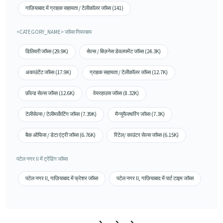
गाज़ियाबाद में ग्राहक सहायता / टेलीकॉलर जॉब्स (141)
<CATEGORY_NAME> जॉब्स नियरबाय
डिलिवरी जॉब्स (29.9K)
सेल्स / बिज़नेस डेवलपमेंट जॉब्स (24.3K)
अकाउंटेंट जॉब्स (17.9K)
ग्राहक सहायता / टेलीकॉलर जॉब्स (12.7K)
फ़ील्ड सेल्स जॉब्स (12.6K)
वेयरहाउस जॉब्स (8.32K)
टेलीसेल्स / टेलीमार्केटिंग जॉब्स (7.39K)
मैन्युफैक्चरिंग जॉब्स (7.3K)
बैक ऑफिस / डेटा एंट्री जॉब्स (6.76K)
रिटेल/ काउंटर सेल्स जॉब्स (6.15K)
पटेल नगर II में ट्रेंडिंग जॉब्स
पटेल नगर II, गाज़ियाबाद में फ्रेशर जॉब्स
पटेल नगर II, गाज़ियाबाद में पार्ट टाइम जॉब्स