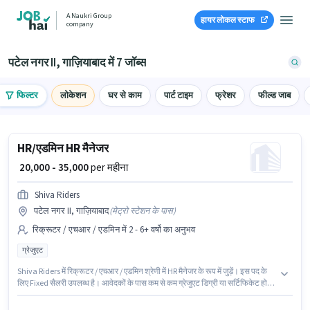
A Naukri Group
हायर लोकल स्टाफ
company
पटेल नगर II, गाज़ियाबाद में 7 जॉब्स
फिल्टर
लोकेशन
घर से काम
पार्ट टाइम
फ्रेशर
फील्ड जाब
HR/एडमिन HR मैनेजर
₹ 20,000 - 35,000
per महीना
Shiva Riders
पटेल नगर II, गाज़ियाबाद
(
मेट्रो स्टेशन के पास
)
रिक्रूटर / एचआर / एडमिन में 2 - 6+ वर्षो का अनुभव
ग्रेजुएट
Shiva Riders में रिक्रूटर / एचआर / एडमिन श्रेणी में HR मैनेजर के रूप में जुड़ें। इस पद के
लिए Fixed सैलरी उपलब्ध है। आवेदकों के पास कम से कम ग्रेजुएट डिग्री या सर्टिफिकेट होना
चाहिए। यह भूमिका 2 - 6+ वर्षो वर्ष के अनुभव वाले के लिए खुली है, मासिक वेतन ₹35000
रहेगा। यह नौकरी पटेल नगर II, गाज़ियाबाद में स्थित है।