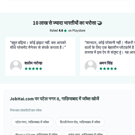
10 लाख से ज्यादा भारतीयों का भरोसा
🤝
Rated
4.6
on Playstore
"बहुत बढ़िया। कोई झंझट नहीं. बस आपको
"शानदार, कोई परेशानी नहीं। नौकरी 
सीधे प्लेसमेंट मैनेजर से संपर्क कराता है।”
वालों के लिए एक बेहतरीन प्लैटफ़ॉर्म है।
वास्तव में इस ऐप से संतुष्ट हूं। यह आ
अपने सपनों की नौकरी पाने में मदद क
सीधे प्लेसमेंट मैनेजर के पास जाएं।”
शलोम नरोन्हा
अमन सिंह
JobHai.com पर पटेल नगर II, गाज़ियाबाद में जॉब्स खोजें
नियरबाय लोकलिटी बाय जॉब्स
पटेल नगर, गाज़ियाबाद में जॉब्स
दिल्ली मेरुत रोड, गाज़ियाबाद में जॉब्स
Bhonja Village, गाज़ियाबाद में जॉब्स
मुकुंद नगर, गाज़ियाबाद में जॉब्स