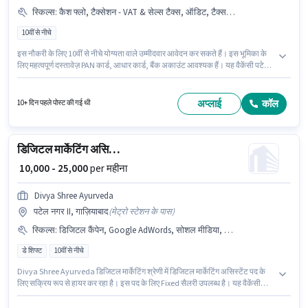
स्किल्स
:
कैश फ्लो, टैक्सेशन - VAT & सेल्स टैक्स, ऑडिट, टैक्स रिटर्न्स, आधार कार्ड, TDS, बैंक अकाउंट, Tally, बुक कीपिंग, बैलेंस शीट, PAN कार्ड, GST
10वीं से नीचे
इस नौकरी के लिए 10वीं से नीचे योग्यता वाले उम्मीदवार आवेदन कर सकते हैं। इस भूमिका के
लिए महत्वपूर्ण दस्तावेज़ PAN कार्ड, आधार कार्ड, बैंक अकाउंट आवश्यक हैं। यह वैकेंसी पटेल
नगर II, गाज़ियाबाद में है। इस भूमिका के लिए उम्मीदवार के पास ऑडिट, बैलेंस शीट, बुक
कीपिंग, कैश फ्लो, GST, Tally, टैक्स रिटर्न्स, टैक्सेशन - VAT & सेल्स टैक्स, TDS होना
अनिवार्य है। यह भूमिका 1 - 5 वर्षो वर्ष के अनुभव वाले के लिए खुली है, मासिक वेतन ₹23000
अप्लाई
कॉल
10+ दिन पहले पोस्ट की गई थी
रहेगा। इस भूमिका में Fixed वेतन संरचना मिलती है।
डिजिटल मार्केटिंग असिस्टेंट
₹ 10,000 - 25,000
per महीना
Divya Shree Ayurveda
पटेल नगर II, गाज़ियाबाद
(
मेट्रो स्टेशन के पास
)
स्किल्स
:
डिजिटल कैंपेन, Google AdWords, सोशल मीडिया, SEO
डे शिफ्ट
10वीं से नीचे
Divya Shree Ayurveda डिजिटल मार्केटिंग श्रेणी में डिजिटल मार्केटिंग असिस्टेंट पद के
लिए सक्रिय रूप से हायर कर रहा है। इस पद के लिए Fixed सैलरी उपलब्ध है। यह वैकेंसी
पटेल नगर II, गाज़ियाबाद में है। इस भूमिका के साथ अतिरिक्त लाभ जैसे इंश्योरेंस, PF भी
मिलेंगे। इस नौकरी के लिए 10वीं से नीचे योग्यता वाले उम्मीदवार आवेदन कर सकते हैं। इस