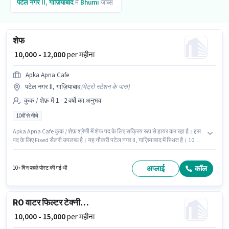
पटेल नगर II
,
गाज़ियाबाद
में
Bhumi
जॉब्स
शेफ
₹ 10,000 - 12,000
per महीना
Apka Apna Cafe
पटेल नगर II, गाज़ियाबाद
(
मेट्रो स्टेशन के पास
)
कुक / शेफ़ में 1 - 2 वर्षो का अनुभव
10वीं से नीचे
Apka Apna Cafe कुक / शेफ़ श्रेणी में शेफ पद के लिए सक्रिय रूप से हायर कर रहा है। इस
पद के लिए Fixed सैलरी उपलब्ध है। यह नौकरी पटेल नगर II, गाज़ियाबाद में स्थित है। 10वीं से
नीचे योग्यता वाले उम्मीदवार इस भूमिका के लिए उपयुक्त हैं। यह भूमिका 1 - 2 वर्षो वर्ष के
अनुभव वाले के लिए खुली है, मासिक वेतन ₹12000 रहेगा।
अप्लाई
कॉल
10+ दिन पहले पोस्ट की गई थी
RO वाटर फिल्टर टेक्नीशियन
₹ 10,000 - 15,000
per महीना