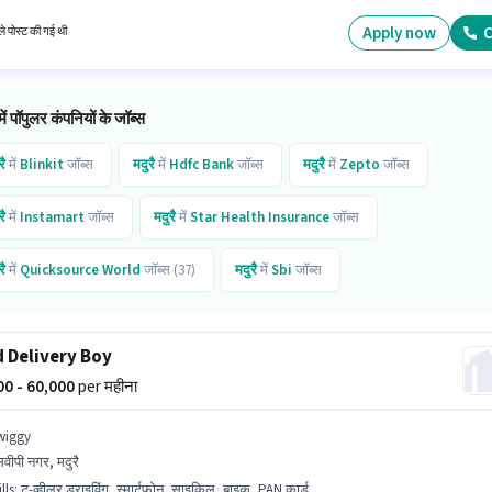
ें। इस भूमिका के साथ अतिरिक्त लाभ जैसे इंश्योरेंस, मेडिकल बेनिफिट्स भी मिलेंगे।
Apply now
C
े पोस्ट की गई थी
में पॉपुलर कंपनियों के जॉब्स
रै
में
Blinkit
जॉब्स
मदुरै
में
Hdfc Bank
जॉब्स
मदुरै
में
Zepto
जॉब्स
रै
में
Instamart
जॉब्स
मदुरै
में
Star Health Insurance
जॉब्स
रै
में
Quicksource World
जॉब्स (37)
मदुरै
में
Sbi
जॉब्स
रै
में
Kotak Mahindra Bank
जॉब्स (47)
मदुरै
में
Muthoot Fincorp
जॉब्स (89)
 Delivery Boy
000 - 60,000
per महीना
wiggy
वीपी नगर, मदुरै
lls
:
टू-व्हीलर ड्राइविंग, स्मार्टफोन, साइकिल, बाइक, PAN कार्ड