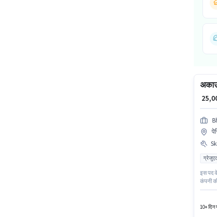
अकाउं
₹ 25,
B
पे
Ski
ग्रेजुए
इस पद के
कंपनी की
बुक कीपि
के अनुभ
10+ दिन प