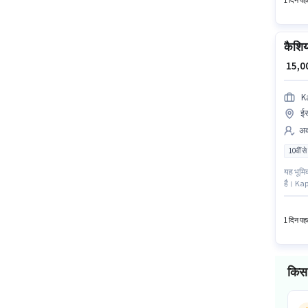
1 दिन पहल
कैशि
₹ 15,
K
ईस
अका
10वीं से
यह भूमिक
है। Kap 
उम्मीदवा
1 दिन पहल
किस 