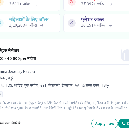
2,611
+
जॉब्स
27,392
+
जॉब्स
महिलाओं के लिए जॉब्स
फ्रेशर जाब्स
1,20,203
+
जॉब्स
16,151
+
जॉब्स
ट्स मैनेजर
000 - 40,000
per महीना
hima Jewellery Madurai
रियार, मदुरै
lls
:
TDS, ऑडिट, बुक कीपिंग, GST, कैश फ्लो, टैक्सेशन - VAT & सेल्स टैक्स, Tally
ट
 लिए उम्मीदवार के पास ग्रेजुएट डिग्री/सर्टिफिकेट होना अनिवार्य है। इंश्योरेंस, PF, मेडिकल बेनिफिट्स पद और
 नीतियों के अनुसार दिए जा सकते हैं। यह वैकेंसी पेरियार, मदुरै में है। इस भूमिका के लिए आवेदक के पास ऑडिट,
ंग, कैश फ्लो, GST, Tally, टैक्सेशन - VAT & सेल्स टैक्स, TDS जैसी स्किल्स होनी चाहिए। यह पद 1 - 6+ वर्षो व
व वाले के लिए उपयुक्त है। आप प्रति माह ₹40000 तक कमा सकते हैं। इस भूमिका में Fixed वेतन संरचना मिलती ह
Apply now
C
हले पोस्ट की गई थी