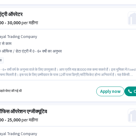
एंट्री ऑपरेटर
000 - 30,000
per महीना
ayal Trading Company
 से काम
क ऑफिस / डेटा एंट्री में 0 - 6+ वर्षो का अनुभव
ास
- 6+ वर्षो वर्ष के अनुभव वाले के लिए उपयुक्त है। आप प्रति माह ₹30000 तक कमा सकते हैं। इस भूमिका में Fixed
चना मिलती है। इस पद के लिए उम्मीदवार के पास 12वीं पास डिग्री/सर्टिफिकेट होना अनिवार्य है। यह वैकेंसी
नगर, मदुरै में है। Payal Trading Company बैक ऑफिस / डेटा एंट्री श्रेणी में डाटा एंट्री ऑपरेटर पद के लिए
रूप से हायर कर रहा है।
Apply now
C
हले पोस्ट की गई थी
फिस ऑपरेशन एग्जीक्यूटिव
000 - 25,000
per महीना
ayal Trading Company