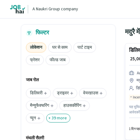
A Naukri Group company
मदुरै म
फिल्टर
लोकेशन
घर से काम
पार्ट टाइम
डिलिव
₹ 25,
फ्रेशर
फील्ड जाब
A
जाब रोल
मद
डि
डिलिवरी
ड्राइवर
वेयरहाउस
Ince
मैन्युफैक्चरिंग
हाउसकीपिंग
यह भूमि
आवेदकों 
प्यून
नीतियों 
+
39
more
फ्लेक्स
1 दिन पहल
मंथली सैलरी