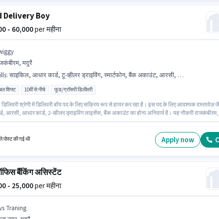
 Delivery Boy
000 - 60,000
per महीना
wiggy
जकंबीरम, मदुरै
lls
:
साइकिल, आधार कार्ड, टू-व्हीलर ड्राइविंग, स्मार्टफोन, बैंक अकाउंट, आरसी, 2-व्हीलर ड्राइविंग लाइसेंस, बाइक, PAN कार्ड
िबल शिफ्ट
10वीं से नीचे
फूड/ग्रॉसरी डिलीवरी
िलिवरी श्रेणी में डिलिवरी बॉय पद के लिए सक्रिय रूप से हायर कर रहा है। इस पद के लिए आवश्यक दस्तावेज़ जै
ड, आरसी, आधार कार्ड, 2-व्हीलर ड्राइविंग लाइसेंस, बैंक अकाउंट का होना अनिवार्य है। यह नौकरी राजकंबीरम,
ं स्थित है। इस भूमिका के लिए आवेदन करने हेतु उम्मीदवार के पास बाइक, स्मार्टफोन, साइकिल होना चाहिए। इस
 लिए 10वीं से नीचे योग्यता वाले उम्मीदवार आवेदन कर सकते हैं। इस भूमिका के लिए आवेदक के पास टू-व्हीलर
ग जैसी स्किल्स होनी चाहिए।
Apply now
C
े पोस्ट की गई थी
फिस बैंकिंग असिस्टेंट
000 - 25,000
per महीना
vs Traning