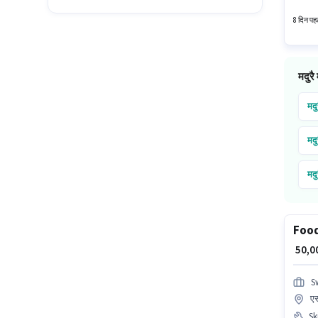
में जुड़
8 दिन पहल
मदुरै 
मदु
मदु
मदु
मदु
Food
₹ 50,
S
एस
Ski