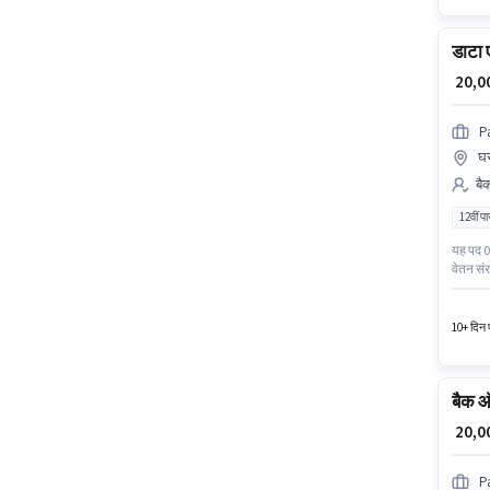
डाटा 
₹ 20,
P
घर
बै
12वीं प
यह पद 0 
वेतन संर
अलगप्पन 
सक्रिय 
10+ दिन प
बैक ऑ
₹ 20,
P