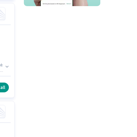
से
all