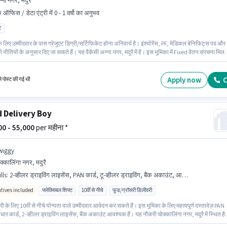
्ना नगर, मदुरै
 ऑफिस / डेटा एंट्री में 0 - 1 वर्षो का अनुभव
ट
 लिए उम्मीदवार के पास ग्रेजुएट डिग्री/सर्टिफिकेट होना अनिवार्य है। इंश्योरेंस, PF, मेडिकल बेनिफिट्स पद और
 नीतियों के अनुसार दिए जा सकते हैं। यह वैकेंसी अन्ना नगर, मदुरै में है। इस भूमिका में Fixed वेतन संरचना मिल
Traning बैक ऑफिस / डेटा एंट्री श्रेणी में बैंकिंग असिस्टेंट पद के लिए सक्रिय रूप से हायर कर रहा है। यह भूम
्षो वर्ष के अनुभव वाले के लिए खुली है, मासिक वेतन ₹25000 रहेगा।
Apply now
C
ले पोस्ट की गई थी
 Delivery Boy
000 - 55,000
per महीना *
wiggy
क्कालिंगा नगर, मदुरै
lls
:
2-व्हीलर ड्राइविंग लाइसेंस, PAN कार्ड, टू-व्हीलर ड्राइविंग, बैंक अकाउंट, आधार कार्ड, स्मार्टफोन, बाइक
ntives included
फ्लेक्सिबल शिफ्ट
10वीं से नीचे
फूड/ग्रॉसरी डिलीवरी
 के लिए 10वीं से नीचे योग्यता वाले उम्मीदवार आवेदन कर सकते हैं। इस भूमिका के लिए महत्वपूर्ण दस्तावेज़ PAN
धार कार्ड, 2-व्हीलर ड्राइविंग लाइसेंस, बैंक अकाउंट आवश्यक हैं। यह नौकरी चोक्कालिंगा नगर, मदुरै में स्थित है
ा के लिए उम्मीदवार के पास टू-व्हीलर ड्राइविंग होना अनिवार्य है। Swiggy में डिलिवरी श्रेणी में डिलिवरी बॉय के 