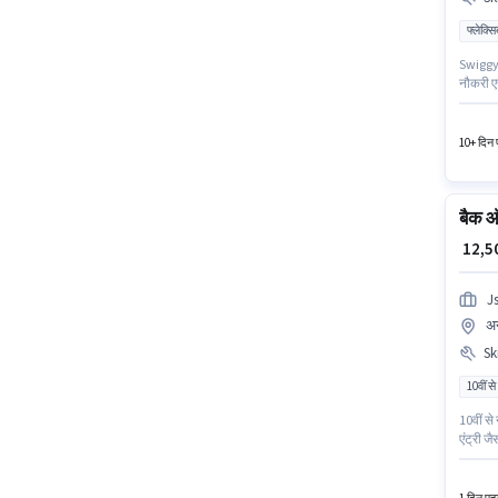
फ्लेक्स
Swiggy म
नौकरी एस
नीचे योग
10+ दिन प
बैक 
₹ 12,
J
अन
Ski
10वीं से
10वीं से
एंट्री ज
इस भूमिक
लिए खुल