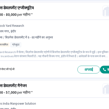
स डेवलपमेंट एग्जीक्यूटिव
000 - 80,000
per महीना *
tock Yard Research
जय नगर, इंदौर
ल्स / बिज़नेस डेवलपमेंट में 6 - 60 महीने का अनुभव
िव्स शामिल
ग्रेजुएट
rd Research में सेल्स / बिज़नेस डेवलपमेंट श्रेणी में बिजनेस डेवलपमेंट एग्जीक्यूटिव के रूप में जुड़ें। इस भूमिका म
 Incentives वेतन संरचना मिलती है। यह नौकरी विजय नगर, इंदौर में स्थित है। आवेदकों के पास कम से कम
 डिग्री या सर्टिफिकेट होना चाहिए। यह भूमिका 6 - 60 महीने वर्ष के अनुभव वाले के लिए खुली है, मासिक वेतन ₹80
अप्लाई
ले पोस्ट की गई थी
स डेवलपमेंट मैनेजर
000 - 57,000
per महीना *
ms India Manpower Solution