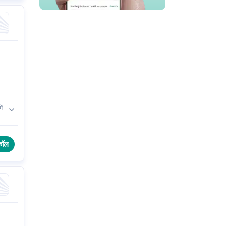
ें
000
कॉल