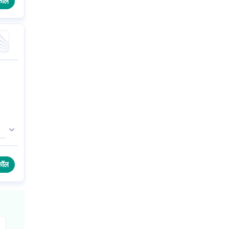
कॉल
d
कॉल