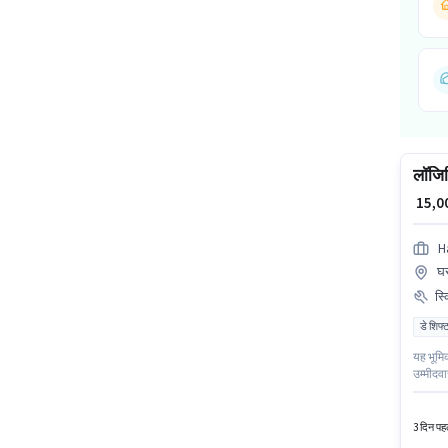
लॉजिस
₹ 15,
H
घर
स्
डे शिफ्
यह भूमि
उम्मीदवा
प्रोसेसि
पिकर / 
3 दिन पहल