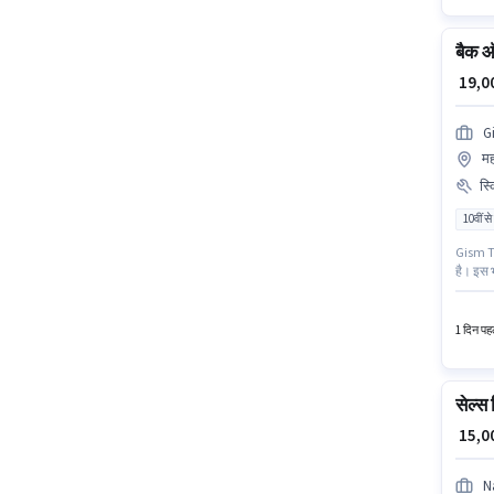
बैक ऑ
₹ 19,
G
मह
स्
10वीं से
Gism Te
है। इस भ
है। इस भ
भूमिका 0
1 दिन पहल
सेल्स
₹ 15,
N