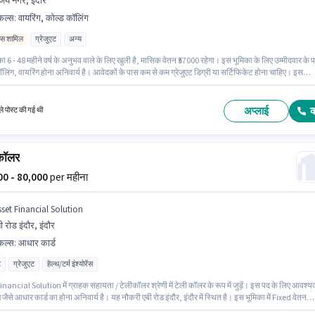
जय नगर, इंदौर
किल्स
:
वायरिंग, कोल्ड कॉलिंग
िव्स शामिल
ग्रेजुएट
अन्य
ा 6 - 48 महीने वर्ष के अनुभव वाले के लिए खुली है, मासिक वेतन ₹57000 रहेगा। इस भूमिका के लिए उम्मीदवार के 
लिंग, वायरिंग होना अनिवार्य है। आवेदकों के पास कम से कम ग्रेजुएट डिग्री या सर्टिफिकेट होना चाहिए। इस
में Fixed + Incentives वेतन संरचना मिलती है। यह वैकेंसी विजय नगर, इंदौर में है। Ims India Manpower
में सेल्स / बिज़नेस डेवलपमेंट श्रेणी में बिजनेस डेवलपमेंट मैनेजर के रूप में जुड़ें।
अप्लाई
े पोस्ट की गई थी
कॉलर
000 - 80,000
per महीना
sset Financial Solution
ी रोड इंदौर, इंदौर
किल्स
:
आधार कार्ड
ट
ग्रेजुएट
हेल्थ/टर्म इंश्योरेंस
nancial Solution में ग्राहक सहायता / टेलीकॉलर श्रेणी में टेली कॉलर के रूप में जुड़ें। इस पद के लिए आवश्
़ जैसे आधार कार्ड का होना अनिवार्य है। यह नौकरी एबी रोड इंदौर, इंदौर में स्थित है। इस भूमिका में Fixed वेतन
िलती है। इस पद के लिए उम्मीदवार के पास ग्रेजुएट डिग्री/सर्टिफिकेट होना अनिवार्य है। हिंदी में दक्षता को वरीय