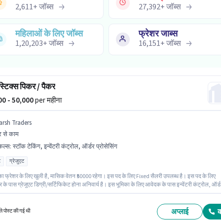
2,611
+
जॉब्स
27,392
+
जॉब्स
महिलाओं के लिए जॉब्स
फ्रेशर जाब्स
1,20,203
+
जॉब्स
16,151
+
जॉब्स
्टिक्स पिकर / पैकर
000 - 50,000
per महीना
arsh Traders
 से काम
किल्स
:
स्टॉक टेकिंग, इन्वेंटरी कंट्रोल, ऑर्डर प्रोसेसिंग
ट
ग्रेजुएट
का फ्रेशर के लिए खुली है, मासिक वेतन ₹50000 रहेगा। इस पद के लिए Fixed सैलरी उपलब्ध है। इस पद के लिए
र के पास ग्रेजुएट डिग्री/सर्टिफिकेट होना अनिवार्य है। इस भूमिका के लिए आवेदक के पास इन्वेंटरी कंट्रोल, ऑर्ड
ंग, स्टॉक टेकिंग जैसी स्किल्स होनी चाहिए। यह वैकेंसी गीता भवन, इंदौर में है। Harsh Traders वेयरहाउस श्रेणी 
पैकर पद के लिए सक्रिय रूप से हायर कर रहा है।
अप्लाई
े पोस्ट की गई थी