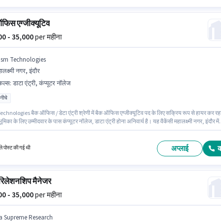
फिस एग्जीक्यूटिव
000 - 35,000
per महीना
ism Technologies
ालक्ष्मी नगर, इंदौर
किल्स
:
डाटा एंट्री, कंप्यूटर नॉलेज
 नीचे
chnologies बैक ऑफिस / डेटा एंट्री श्रेणी में बैक ऑफिस एग्जीक्यूटिव पद के लिए सक्रिय रूप से हायर कर रह
ूमिका के लिए उम्मीदवार के पास कंप्यूटर नॉलेज, डाटा एंट्री होना अनिवार्य है। यह वैकेंसी महालक्ष्मी नगर, इंदौर में
ूमिका में Fixed वेतन संरचना मिलती है। 10वीं से नीचे योग्यता वाले उम्मीदवार इस भूमिका के लिए उपयुक्त हैं। यह
 - 1 वर्षो वर्ष के अनुभव वाले के लिए खुली है, मासिक वेतन ₹35000 रहेगा।
अप्लाई
े पोस्ट की गई थी
 रिलेशनशिप मैनेजर
000 - 35,000
per महीना
a Supreme Research