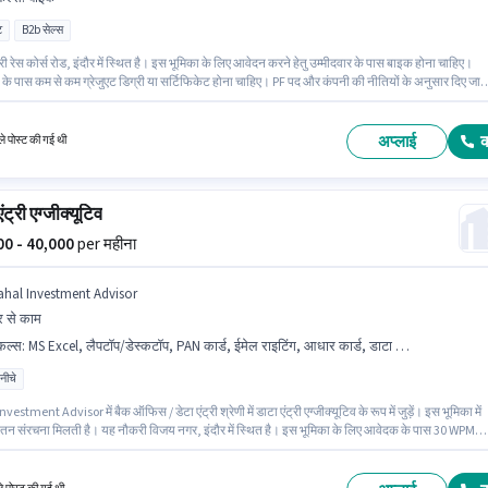
ट
B2b सेल्स
 रेस कोर्स रोड, इंदौर में स्थित है। इस भूमिका के लिए आवेदन करने हेतु उम्मीदवार के पास बाइक होना चाहिए।
के पास कम से कम ग्रेजुएट डिग्री या सर्टिफिकेट होना चाहिए। PF पद और कंपनी की नीतियों के अनुसार दिए जा
। Ekosh में सेल्स / बिज़नेस डेवलपमेंट श्रेणी में रिलेशनशिप मैनेजर के रूप में जुड़ें। इस भूमिका में Fixed वेतन संर
ै।
अप्लाई
े पोस्ट की गई थी
ंट्री एग्जीक्यूटिव
000 - 40,000
per महीना
ahal Investment Advisor
 से काम
किल्स
:
MS Excel, लैपटॉप/डेस्कटॉप, PAN कार्ड, ईमेल राइटिंग, आधार कार्ड, डाटा एंट्री, कंप्यूटर नॉलेज, MS Word, इंटरनेट कनेक्शन, 30 WPM टाइपिंग स्पीड, इंटरनेट सर्फिंग, बैंक अकाउंट
 नीचे
vestment Advisor में बैक ऑफिस / डेटा एंट्री श्रेणी में डाटा एंट्री एग्जीक्यूटिव के रूप में जुड़ें। इस भूमिका में
ेतन संरचना मिलती है। यह नौकरी विजय नगर, इंदौर में स्थित है। इस भूमिका के लिए आवेदक के पास 30 WPM
स्पीड, कंप्यूटर नॉलेज, डाटा एंट्री, ईमेल राइटिंग, इंटरनेट सर्फिंग, MS Excel, MS Word जैसी स्किल्स होनी
0वीं से नीचे योग्यता वाले उम्मीदवार इस भूमिका के लिए उपयुक्त हैं। इस पद के लिए आवश्यक दस्तावेज़ जैसे PAN
धार कार्ड, बैंक अकाउंट का होना अनिवार्य है।