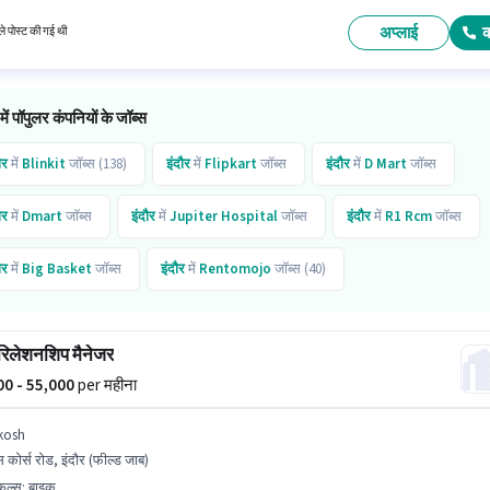
ी।
अप्लाई
े पोस्ट की गई थी
 में पॉपुलर कंपनियों के जॉब्स
ौर
में
Blinkit
जॉब्स (138)
इंदौर
में
Flipkart
जॉब्स
इंदौर
में
D Mart
जॉब्स
ौर
में
Dmart
जॉब्स
इंदौर
में
Jupiter Hospital
जॉब्स
इंदौर
में
R1 Rcm
जॉब्स
ौर
में
Big Basket
जॉब्स
इंदौर
में
Rentomojo
जॉब्स (40)
ौर
में
Swiggy Instamart
जॉब्स
 रिलेशनशिप मैनेजर
000 - 55,000
per महीना
kosh
स कोर्स रोड, इंदौर (फील्ड जाब)
किल्स
:
बाइक