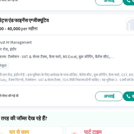
अप्लाई
ले पोस्ट की गई थी
ट्स एंड फाइनेंस एग्जीक्यूटिव
000 - 40,000
per महीना
rust Hr Management
र रोड, इंदौर
किल्स
:
टैक्सेशन - VAT & सेल्स टैक्स, कैश फ्लो, MS Excel, बुक कीपिंग, बैलेंस शीट, Tally, GST, TDS, टैक्स रिटर्न्स, ऑडिट
्रेजुएट
सी धार रोड, इंदौर में है। इस भूमिका के लिए आवेदक के पास ऑडिट, बैलेंस शीट, बुक कीपिंग, कैश फ्लो, GST, MS
ally, टैक्स रिटर्न्स, टैक्सेशन - VAT & सेल्स टैक्स, TDS जैसी स्किल्स होनी चाहिए। यह भूमिका 3 - 5 वर्षो वर्ष के
ले के लिए खुली है, मासिक वेतन ₹40000 रहेगा। इस भूमिका के साथ अतिरिक्त लाभ जैसे इंश्योरेंस, PF, मेडिकल
स भी मिलेंगे। आवेदकों के पास कम से कम पोस्ट ग्रेजुएट डिग्री या सर्टिफिकेट होना चाहिए। इस पद के लिए Fixe
पलब्ध है।
अप्लाई
े पोस्ट की गई थी
तरह की जॉब्स देख रहे हैं?
घर से काम
पार्ट टाइम