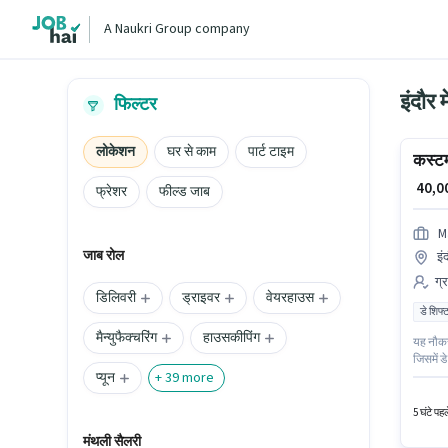
A Naukri Group company
इंदौर 
फिल्टर
लोकेशन
घर से काम
पार्ट टाइम
कस्टम
₹ 40,
फ्रेशर
फील्ड जाब
M
जाब रोल
इं
ग्
डिलिवरी
ड्राइवर
वेयरहाउस
डे शिफ्
मैन्युफैक्चरिंग
हाउसकीपिंग
यह नौकरी
जिसमें ड
प्यून
चाहिए।
+
39
more
श्रेणी म
है। आप 
5 घंटे पह
मंथली सैलरी