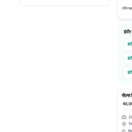
दी जाएग
3 दिन पहल
इंदौर
इंद
इंद
इंद
इंद
सेल्स
₹ 40,
E
रे
स्