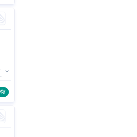
ा
कॉल