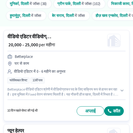
मुनिर्का
,
दिल्ली
में जॉब्स (38)
ग्रीन पार्क
,
दिल्ली
में जॉब्स (102)
भिकाजी कामा
,
द
हुमायूंपुर
,
दिल्ली
में जॉब्स
बेर सराय
,
दिल्ली
में जॉब्स
हौज़ खस एन्क्लेव
,
दिल्ली
में 
वीडियो एडिटर वीडियोग्राफर
₹ 20,000 - 25,000
per महीना
Betterplace
घर से काम
वीडियो एडिटर में 0 - 6 महीने का अनुभव
फ्लेक्सिबल शिफ्ट
10वीं पास
Betterplace वीडियो एडिटर श्रेणी में वीडियोग्राफर पद के लिए सक्रिय रूप से हायर कर रहा
है। इस भूमिका में Fixed वेतन संरचना मिलती है। यह नौकरी हौज खास, दिल्ली में स्थित है।
इस पद के लिए उम्मीदवार के पास 10वीं पास डिग्री/सर्टिफिकेट होना अनिवार्य है। यह भूमिका 0
- 6 महीने वर्ष के अनुभव वाले के लिए खुली है, मासिक वेतन ₹25000 रहेगा। यह भूमिका फुल
टाइम की है, फ्लेक्सिबल शिफ्ट के साथ और 6 days working प्रति सप्ताह है।
अप्लाई
कॉल
10 दिन पहले पोस्ट की गई थी
प्यून हेल्पर