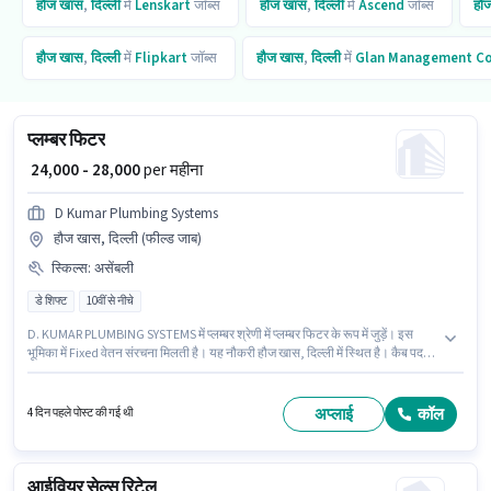
हौज खास
,
दिल्ली
में
Lenskart
जॉब्स
हौज खास
,
दिल्ली
में
Ascend
जॉब्स
हौ
हौज खास
,
दिल्ली
में
Flipkart
जॉब्स
हौज खास
,
दिल्ली
में
Glan Management Co
प्लम्बर फिटर
₹ 24,000 - 28,000
per महीना
D Kumar Plumbing Systems
हौज खास, दिल्ली (फील्ड जाब)
स्किल्स
:
असेंबली
डे शिफ्ट
10वीं से नीचे
D. KUMAR PLUMBING SYSTEMS में प्लम्बर श्रेणी में प्लम्बर फिटर के रूप में जुड़ें। इस
भूमिका में Fixed वेतन संरचना मिलती है। यह नौकरी हौज खास, दिल्ली में स्थित है। कैब पद
और कंपनी की नीतियों के अनुसार दिए जा सकते हैं। यह भूमिका फुल टाइम की है, डे शिफ्ट के
साथ और Others प्रति सप्ताह है। इस भूमिका के लिए उम्मीदवार के पास असेंबली होना
अनिवार्य है।
अप्लाई
कॉल
4 दिन पहले पोस्ट की गई थी
आईवियर सेल्स रिटेल