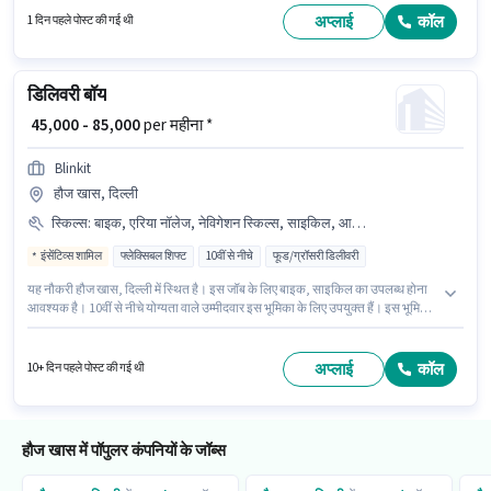
आवेदन कर सकते हैं। यह पद फ्रेशर के लिए उपयुक्त है। आप प्रति माह ₹27000 तक कमा
अप्लाई
कॉल
1 दिन पहले पोस्ट की गई थी
सकते हैं।
डिलिवरी बॉय
₹ 45,000 - 85,000
per महीना *
Blinkit
हौज खास, दिल्ली
स्किल्स
:
बाइक, एरिया नॉलेज, नेविगेशन स्किल्स, साइकिल, आधार कार्ड, PAN कार्ड
इंसेंटिव्स शामिल
फ्लेक्सिबल शिफ्ट
10वीं से नीचे
फूड/ग्रॉसरी डिलीवरी
यह नौकरी हौज खास, दिल्ली में स्थित है। इस जॉब के लिए बाइक, साइकिल का उपलब्ध होना
आवश्यक है। 10वीं से नीचे योग्यता वाले उम्मीदवार इस भूमिका के लिए उपयुक्त हैं। इस भूमिका
में Fixed + Incentives वेतन संरचना मिलती है। यह भूमिका 0 - 6 महीने वर्ष के अनुभव वाले
के लिए खुली है, मासिक वेतन ₹85000 रहेगा। इस भूमिका के साथ अतिरिक्त लाभ जैसे इंश्योरेंस,
मेडिकल बेनिफिट्स भी मिलेंगे।
अप्लाई
कॉल
10+ दिन पहले पोस्ट की गई थी
हौज खास में पॉपुलर कंपनियों के जॉब्स