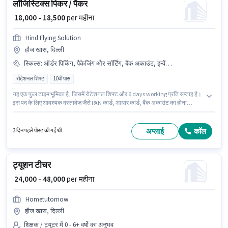
लॉजिस्टिक्स पिकर / पैकर
₹ 18,000 - 18,500
per महीना
Hind Flying Solution
हौज खास, दिल्ली
स्किल्स
:
ऑर्डर पिकिंग, पैकेजिंग और सॉर्टिंग, बैंक अकाउंट, इन्वेंटरी कंट्रोल, फ्रेट फॉरवर्डिंग, स्टॉक टेकिंग, PAN कार्ड, ऑर्डर प्रोसेसिंग, आधार कार्ड
रोटेशनल शिफ्ट
10वीं पास
यह एक फुल टाइम भूमिका है, जिसमें रोटेशनल शिफ्ट और 6 days working प्रति सप्ताह है।
इस पद के लिए आवश्यक दस्तावेज़ जैसे PAN कार्ड, आधार कार्ड, बैंक अकाउंट का होना
अनिवार्य है। इस पद के लिए उम्मीदवार के पास 10वीं पास डिग्री/सर्टिफिकेट होना अनिवार्य है।
इस भूमिका के लिए आवेदक के पास इन्वेंटरी कंट्रोल, ऑर्डर पिकिंग, ऑर्डर प्रोसेसिंग, पैकेजिंग
और सॉर्टिंग, स्टॉक टेकिंग, फ्रेट फॉरवर्डिंग जैसी स्किल्स होनी चाहिए। यह वैकेंसी हौज खास,
अप्लाई
कॉल
3 दिन पहले पोस्ट की गई थी
दिल्ली में है। इस पद के लिए Fixed सैलरी उपलब्ध है।
ट्यूशन टीचर
₹ 24,000 - 48,000
per महीना
Hometutornow
हौज खास, दिल्ली
शिक्षक / ट्यूटर में 0 - 6+ वर्षो का अनुभव