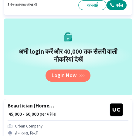
के लिए उम्मीदवार के पास इन्वेंटरी कंट्रोल/प्लानिंग, मशीन/इक्विपमेंट मैंटेनेंस, मशीन/
अप्लाई
कॉल
3 दिन पहले पोस्ट की गई थी
इक्विपमेंट ऑपरेशन, प्रोडक्शन शेड्यूलिंग होना अनिवार्य है।
अभी login करें और ₹40,000 तक सैलरी वाली
नौकरियां देखें
Login Now
Beautician (Home Services)
₹ 45,000 - 60,000
per महीना
Urban Company
हौज खास, दिल्ली