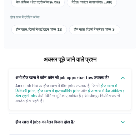
बैक ऑफिस / डेटा एंट्री जॉब्स (6.49K)
रिटेल/ काउंटर सेल्स जॉब्स (5.98K)
हौज खास में ट्रेंडिंग जॉब्स
हौज खास, दिल्ली में पार्ट टाइम जॉब्स (12)
हौज खास, दिल्ली में फ्रेशर जॉब्स (9)
अक्सर पूछे जाने वाले प्रश्न
अभी हौज खास में कौन-कौन सी job opportunities उपलब्ध हैं?
Ans:
Job Hai पर हौज खास में 60+ jobs उपलब्ध हैं, जिनमें
हौज खास में
डिलिवरी jobs
,
हौज खास में हाउसकीपिंग jobs
और
हौज खास में बैक ऑफिस /
डेटा एंट्री jobs
जैसी विभिन्न भूमिकाएं शामिल हैं। ये listings नियमित रूप से
अपडेट होती रहती हैं।
हौज खास में jobs का वेतन कितना होता है?