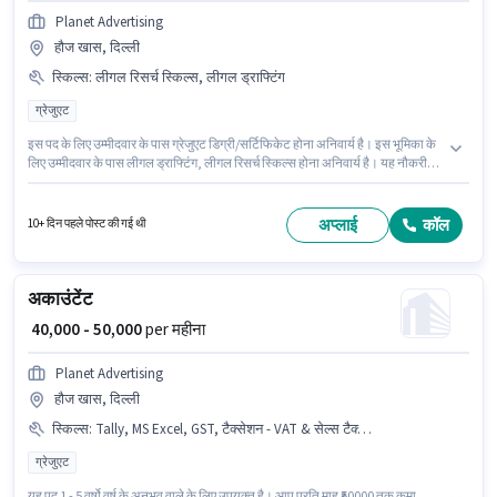
Planet Advertising
हौज खास, दिल्ली
स्किल्स
:
लीगल रिसर्च स्किल्स, लीगल ड्राफ्टिंग
ग्रेजुएट
इस पद के लिए उम्मीदवार के पास ग्रेजुएट डिग्री/सर्टिफिकेट होना अनिवार्य है। इस भूमिका के
लिए उम्मीदवार के पास लीगल ड्राफ्टिंग, लीगल रिसर्च स्किल्स होना अनिवार्य है। यह नौकरी
हौज खास, दिल्ली में स्थित है। इस भूमिका में Fixed वेतन संरचना मिलती है। यह भूमिका 2 - 5
वर्षो वर्ष के अनुभव वाले के लिए खुली है, मासिक वेतन ₹50000 रहेगा। Planet Advertising में
लीगल श्रेणी में लीगल एग्जीक्यूटिव के रूप में जुड़ें।
अप्लाई
कॉल
10+ दिन पहले पोस्ट की गई थी
अकाउंटेंट
₹ 40,000 - 50,000
per महीना
Planet Advertising
हौज खास, दिल्ली
स्किल्स
:
Tally, MS Excel, GST, टैक्सेशन - VAT & सेल्स टैक्स, कैश फ्लो, TDS, बुक कीपिंग, बैलेंस शीट, टैक्स रिटर्न्स, ऑडिट
ग्रेजुएट
यह पद 1 - 5 वर्षो वर्ष के अनुभव वाले के लिए उपयुक्त है। आप प्रति माह ₹50000 तक कमा