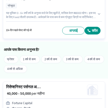
ग्रेजुएट
यह भूमिका 0 - 6+ वर्षो वर्ष के अनुभव वाले के लिए खुली है, मासिक वेतन ₹48000 रहेगा। इस पद
के लिए Fixed सैलरी उपलब्ध है। आवेदकों के पास कम से कम ग्रेजुएट डिग्री या सर्टिफिकेट
होना चाहिए। यह वैकेंसी हौज खास, दिल्ली में है। Hometutornow शिक्षक / ट्यूटर श्रेणी में
ट्यूशन टीचर पद के लिए सक्रिय रूप से हायर कर रहा है।
अप्लाई
कॉल
10+ दिन पहले पोस्ट की गई थी
आपके पास कितना अनुभव है?
फ्रेशर
1 वर्ष से कम
2 वर्ष से कम
3 वर्ष से कम
4 वर्ष से कम
4 वर्ष से अधिक
रिसेप्शनिस्ट पर्सनल असिस्टेंट
₹ 40,000 - 50,000
per महीना
Fortune Capital