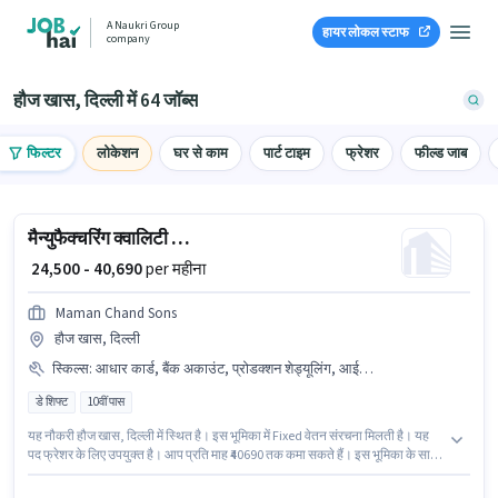
A Naukri Group
हायर लोकल स्टाफ
company
हौज खास, दिल्ली में 64 जॉब्स
फिल्टर
लोकेशन
घर से काम
पार्ट टाइम
फ्रेशर
फील्ड जाब
मैन्युफैक्चरिंग क्वालिटी कंट्रोल इंजीनियर
₹ 24,500 - 40,690
per महीना
Maman Chand Sons
हौज खास, दिल्ली
स्किल्स
:
आधार कार्ड, बैंक अकाउंट, प्रोडक्शन शेड्यूलिंग, आईटीआई, इन्वेंटरी कंट्रोल/प्लानिंग, PAN कार्ड, मशीन/इक्विपमेंट ऑपरेशन, मशीन/इक्विपमेंट मैंटेनेंस
डे शिफ्ट
10वीं पास
यह नौकरी हौज खास, दिल्ली में स्थित है। इस भूमिका में Fixed वेतन संरचना मिलती है। यह
पद फ्रेशर के लिए उपयुक्त है। आप प्रति माह ₹40690 तक कमा सकते हैं। इस भूमिका के साथ
अतिरिक्त लाभ जैसे मील, इंश्योरेंस, PF भी मिलेंगे। Maman Chand Sons मैन्युफैक्चरिंग
श्रेणी में क्वालिटी कंट्रोल इंजीनियर पद के लिए सक्रिय रूप से हायर कर रहा है। इस भूमिका