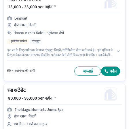
₹ 25,000 - 35,000
per महीना *
Lenskart
हौज खास, दिल्ली
स्किल्स
:
कस्टमर हैंडलिंग, प्रोडक्ट डेमो
इंसेंटिव्स शामिल
ग्रेजुएट
इस पद के लिए उम्मीदवार के पास ग्रेजुएट डिग्री/सर्टिफिकेट होना अनिवार्य है। इस भूमिका के
लिए आवेदक के पास कस्टमर हैंडलिंग, प्रोडक्ट डेमो जैसी स्किल्स होनी चाहिए। यह वैकेंसी
हौज खास, दिल्ली में है। इंश्योरेंस, PF, मेडिकल बेनिफिट्स पद और कंपनी की नीतियों के
अनुसार दिए जा सकते हैं। Lenskart में रिटेल/ काउंटर सेल्स श्रेणी में आईवियर सेल्स रिटेल
के रूप में जुड़ें। इस पद के लिए Fixed + Incentives सैलरी उपलब्ध है।
अप्लाई
कॉल
6 दिन पहले पोस्ट की गई थी
स्पा अटेंडेंट
₹ 80,000 - 95,000
per महीना *
The Magic Moments Unisex Spa
हौज खास, दिल्ली
स्पा में 0 - 3 वर्षो का अनुभव