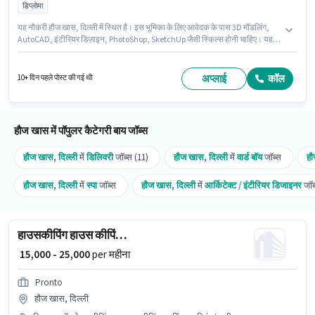
डिप्लोमा
यह नौकरी हौज खास, दिल्ली में स्थित है। इस भूमिका के लिए आवेदक के पास 3D मॉडलिंग,
AutoCAD, इंटीरियर डिज़ाइन, PhotoShop, SketchUp जैसी स्किल्स होनी चाहिए। यह
भूमिका 2 - 3 वर्षो वर्ष के अनुभव वाले के लिए खुली है, मासिक वेतन ₹30000 रहेगा। इस पद के
लिए Fixed सैलरी उपलब्ध है। Studio Camouflage में आर्किटेक्ट / इंटीरियर डिजाइनर
श्रेणी में 2D/3D इंटीरियर डिजाइनर के रूप में जुड़ें। आवेदकों के पास कम से कम डिप्लोमा
अप्लाई
कॉल
10+ दिन पहले पोस्ट की गई थी
डिग्री या सर्टिफिकेट होना चाहिए।
हौज खास में पॉपुलर कैटेगरी बाय जॉब्स
हौज खास
,
दिल्ली
में
डिलिवरी
जॉब्स (11)
हौज खास
,
दिल्ली
में
वार्ड बॉय
जॉब्स
ह
हौज खास
,
दिल्ली
में
स्पा
जॉब्स
हौज खास
,
दिल्ली
में
आर्किटेक्ट / इंटीरियर डिजाइनर
जॉब
हाउसकीपिंग हाउस कीपिंग स्टाफ
₹ 15,000 - 25,000
per महीना
Pronto
हौज खास, दिल्ली