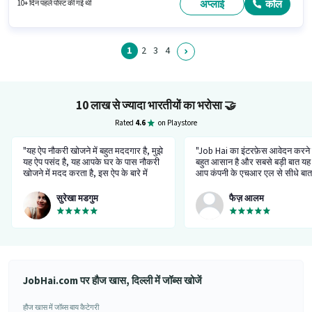
कम 12वीं पास डिग्री या सर्टिफिकेट होना चाहिए।
अप्लाई
कॉल
10+ दिन पहले पोस्ट की गई थी
1
2
3
4
10 लाख से ज्यादा भारतीयों का भरोसा
🤝
Rated
4.6
on Playstore
"यह ऐप नौकरी खोजने में बहुत मददगार है, मुझे
"Job Hai का इंटरफ़ेस आवेदन करने 
यह ऐप पसंद है, यह आपके घर के पास नौकरी
बहुत आसान है और सबसे बड़ी बात यह 
खोजने में मदद करता है, इस ऐप के बारे में
आप कंपनी के एचआर एल से सीधे बा
सबसे अच्छी बात यह है की मुझे इस ऐप पर
सकते हैं। मैंने नौकरी के लिए आवेदन
नौकरी मिली।”
था, देखते हैं क्या होता है।”
सुरेखा मडगुम
फैज़ आलम
JobHai.com पर हौज खास, दिल्ली में जॉब्स खोजें
हौज खास में जॉब्स बाय कैटेगरी