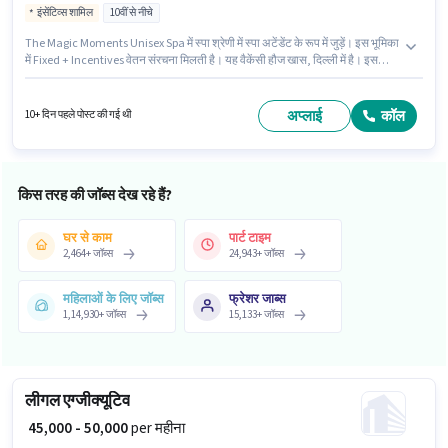
इंसेंटिव्स शामिल
10वीं से नीचे
The Magic Moments Unisex Spa में स्पा श्रेणी में स्पा अटेंडेंट के रूप में जुड़ें। इस भूमिका
में Fixed + Incentives वेतन संरचना मिलती है। यह वैकेंसी हौज खास, दिल्ली में है। इस
भूमिका के साथ अतिरिक्त लाभ जैसे मील, अकॉमोडेशन भी मिलेंगे। यह पद 0 - 3 वर्षो वर्ष के
अनुभव वाले के लिए उपयुक्त है। आप प्रति माह ₹95000 तक कमा सकते हैं। इस नौकरी के लिए
10वीं से नीचे योग्यता वाले उम्मीदवार आवेदन कर सकते हैं।
अप्लाई
कॉल
10+ दिन पहले पोस्ट की गई थी
किस तरह की जॉब्स देख रहे हैं?
घर से काम
पार्ट टाइम
2,464
+
जॉब्स
24,943
+
जॉब्स
महिलाओं के लिए जॉब्स
फ्रेशर जाब्स
1,14,930
+
जॉब्स
15,133
+
जॉब्स
लीगल एग्जीक्यूटिव
₹ 45,000 - 50,000
per महीना