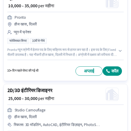
₹ 10,000 - 35,000
per महीना
Pronto
हौज खास, दिल्ली
प्यून में फ्रेशर
फ्लेक्सिबल शिफ्ट
10वीं से नीचे
Pronto प्यून श्रेणी में हेल्पर पद के लिए सक्रिय रूप से हायर कर रहा है। इस पद के लिए Fixed
सैलरी उपलब्ध है। यह नौकरी हौज खास, दिल्ली में स्थित है। अंग्रेजी में दक्षता को वरीयता दी
जाएगी। यह भूमिका फुल टाइम / पार्ट टाइम की है, फ्लेक्सिबल शिफ्ट के साथ और 6 days
working प्रति सप्ताह है। 10वीं से नीचे योग्यता वाले उम्मीदवार इस भूमिका के लिए उपयुक्त
हैं।
अप्लाई
कॉल
10+ दिन पहले पोस्ट की गई थी
2D/3D इंटीरियर डिजाइनर
₹ 25,000 - 30,000
per महीना
Studio Camouflage
हौज खास, दिल्ली
स्किल्स
:
3D मॉडलिंग, AutoCAD, इंटीरियर डिज़ाइन, PhotoShop, SketchUp