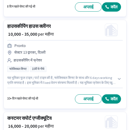
वर्षो वर्ष के अनुभव वाले के लिए खुली है, मासिक वेतन ₹27000 रहेगा।
अप्लाई
कॉल
8 दिन पहले पोस्ट की गई थी
हाउसकीपिंग हाउस क्लीनर
₹ 10,000 - 35,000
per महीना
Pronto
सेक्टर 13 द्वारका, दिल्ली
हाउसकीपिंग में फ्रेशर
फ्लेक्सिबल शिफ्ट
10वीं से नीचे
यह भूमिका फुल टाइम / पार्ट टाइम की है, फ्लेक्सिबल शिफ्ट के साथ और 6 days working
प्रति सप्ताह है। इस भूमिका में Fixed वेतन संरचना मिलती है। यह भूमिका फ्रेशर के लिए खुली
है, मासिक वेतन ₹35000 रहेगा। आवेदक को अंग्रेजी में धाराप्रवाह होना चाहिए। 10वीं से नीचे
योग्यता वाले उम्मीदवार इस भूमिका के लिए उपयुक्त हैं। यह वैकेंसी सेक्टर 13 द्वारका, दिल्ली में
है।
अप्लाई
कॉल
10+ दिन पहले पोस्ट की गई थी
कस्टमर सपोर्ट एग्जीक्यूटिव
₹ 16,000 - 20,000
per महीना