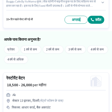
Buggu Cafe By Yo Momo कुक / शेफ़ श्रेणी में चाइनीज कुक पद के लिए सक्रिय रूप से
हायर कर रहा है। इस पद के लिए Fixed सैलरी उपलब्ध है। 10वीं से नीचे योग्यता वाले
उम्मीदवार इस भूमिका के लिए उपयुक्त हैं। यह पद 1 - 4 वर्षो वर्ष के अनुभव वाले के लिए उपयुक्त
है। आप प्रति माह ₹20000 तक कमा सकते हैं। यह नौकरी सेक्टर 13 द्वारका, दिल्ली में स्थित
है।
अप्लाई
कॉल
10+ दिन पहले पोस्ट की गई थी
आपके पास कितना अनुभव है?
फ्रेशर
1 वर्ष से कम
2 वर्ष से कम
3 वर्ष से कम
4 वर्ष से कम
4 वर्ष से अधिक
रेस्टोरेंट वेटर
₹ 18,500 - 26,000
per महीना
Ak
सेक्टर 13 द्वारका, दिल्ली
(
मेट्रो स्टेशन के पास
)
स्किल्स
:
आधार कार्ड, बैंक अकाउंट