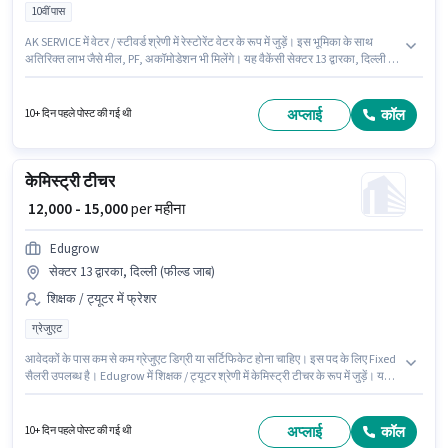
10वीं पास
AK SERVICE में वेटर / स्टीवर्ड श्रेणी में रेस्टोरेंट वेटर के रूप में जुड़ें। इस भूमिका के साथ
अतिरिक्त लाभ जैसे मील, PF, अकॉमोडेशन भी मिलेंगे। यह वैकेंसी सेक्टर 13 द्वारका, दिल्ली में
है। इस भूमिका में Fixed वेतन संरचना मिलती है। यह पद 0 - 3 वर्षो वर्ष के अनुभव वाले के लिए
उपयुक्त है। आप प्रति माह ₹26000 तक कमा सकते हैं। इस भूमिका के लिए महत्वपूर्ण दस्तावेज़
आधार कार्ड, बैंक अकाउंट आवश्यक हैं।
अप्लाई
कॉल
10+ दिन पहले पोस्ट की गई थी
केमिस्ट्री टीचर
₹ 12,000 - 15,000
per महीना
Edugrow
सेक्टर 13 द्वारका, दिल्ली (फील्ड जाब)
शिक्षक / ट्यूटर में फ्रेशर
ग्रेजुएट
आवेदकों के पास कम से कम ग्रेजुएट डिग्री या सर्टिफिकेट होना चाहिए। इस पद के लिए Fixed
सैलरी उपलब्ध है। Edugrow में शिक्षक / ट्यूटर श्रेणी में केमिस्ट्री टीचर के रूप में जुड़ें। यह
भूमिका फ्रेशर के लिए खुली है, मासिक वेतन ₹15000 रहेगा। यह वैकेंसी सेक्टर 13 द्वारका,
दिल्ली में है।
अप्लाई
कॉल
10+ दिन पहले पोस्ट की गई थी