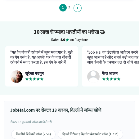
1
2
10 लाख से ज्यादा भारतीयों का भरोसा
🤝
Rated
4.6
on Playstore
"यह ऐप नौकरी खोजने में बहुत मददगार है, मुझे
"Job Hai का इंटरफ़ेस आवेदन करने 
यह ऐप पसंद है, यह आपके घर के पास नौकरी
बहुत आसान है और सबसे बड़ी बात यह 
खोजने में मदद करता है, इस ऐप के बारे में
आप कंपनी के एचआर एल से सीधे बा
सबसे अच्छी बात यह है की मुझे इस ऐप पर
सकते हैं। मैंने नौकरी के लिए आवेदन
नौकरी मिली।”
था, देखते हैं क्या होता है।”
सुरेखा मडगुम
फैज़ आलम
JobHai.com पर सेक्टर 13 द्वारका, दिल्ली में जॉब्स खोजें
सेक्टर 13 द्वारका में जॉब्स बाय कैटेगरी
दिल्ली में डिलिवरी जॉब्स (2.5K)
दिल्ली में सेल्स / बिज़नेस डेवलपमेंट जॉब्स (1.73K)