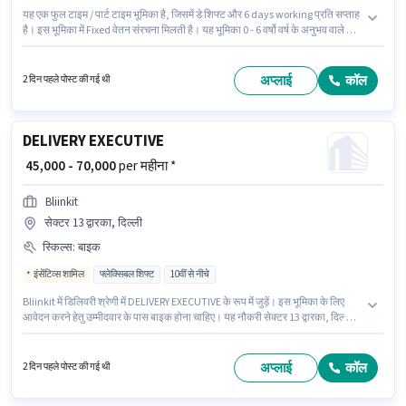
यह एक फुल टाइम / पार्ट टाइम भूमिका है, जिसमें डे शिफ्ट और 6 days working प्रति सप्ताह
है। इस भूमिका में Fixed वेतन संरचना मिलती है। यह भूमिका 0 - 6 वर्षो वर्ष के अनुभव वाले के
लिए खुली है, मासिक वेतन ₹70000 रहेगा। इस भूमिका के लिए आवेदन करने हेतु उम्मीदवार के
पास बाइक होना चाहिए। 10वीं से नीचे योग्यता वाले उम्मीदवार इस भूमिका के लिए उपयुक्त हैं।
आवेदक को अंग्रेजी में धाराप्रवाह होना चाहिए।
अप्लाई
कॉल
2 दिन पहले पोस्ट की गई थी
DELIVERY EXECUTIVE
₹ 45,000 - 70,000
per महीना *
Bliinkit
सेक्टर 13 द्वारका, दिल्ली
स्किल्स
:
बाइक
इंसेंटिव्स शामिल
फ्लेक्सिबल शिफ्ट
10वीं से नीचे
Bliinkit में डिलिवरी श्रेणी में DELIVERY EXECUTIVE के रूप में जुड़ें। इस भूमिका के लिए
आवेदन करने हेतु उम्मीदवार के पास बाइक होना चाहिए। यह नौकरी सेक्टर 13 द्वारका, दिल्ली में
स्थित है। इस भूमिका में Fixed + Incentives वेतन संरचना मिलती है। इस नौकरी के लिए
10वीं से नीचे योग्यता वाले उम्मीदवार आवेदन कर सकते हैं। अंग्रेजी में दक्षता को वरीयता दी
जाएगी।
अप्लाई
कॉल
2 दिन पहले पोस्ट की गई थी