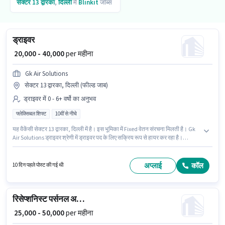
सेक्टर 13 द्वारका
,
दिल्ली
में
Blinkit
जॉब्स
ड्राइवर
₹ 20,000 - 40,000
per महीना
Gk Air Solutions
सेक्टर 13 द्वारका, दिल्ली (फील्ड जाब)
ड्राइवर में 0 - 6+ वर्षो का अनुभव
फ्लेक्सिबल शिफ्ट
10वीं से नीचे
यह वैकेंसी सेक्टर 13 द्वारका, दिल्ली में है। इस भूमिका में Fixed वेतन संरचना मिलती है। Gk
Air Solutions ड्राइवर श्रेणी में ड्राइवर पद के लिए सक्रिय रूप से हायर कर रहा है।
इंश्योरेंस पद और कंपनी की नीतियों के अनुसार दिए जा सकते हैं। यह पद 0 - 6+ वर्षो वर्ष के
अनुभव वाले के लिए उपयुक्त है। आप प्रति माह ₹40000 तक कमा सकते हैं। यह एक फुल टाइम
भूमिका है, जिसमें फ्लेक्सिबल शिफ्ट और 6 days working प्रति सप्ताह है।
अप्लाई
कॉल
10 दिन पहले पोस्ट की गई थी
रिसेप्शनिस्ट पर्सनल असिस्टेंट
₹ 25,000 - 50,000
per महीना