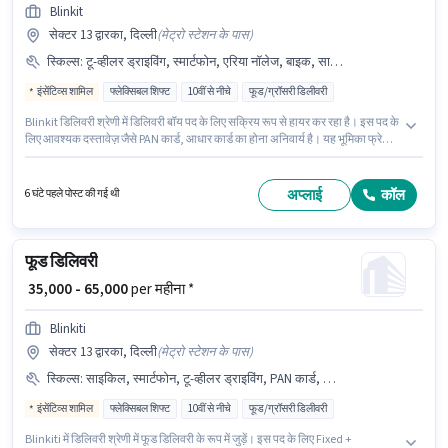
Blinkit
सेक्टर 13 द्वारका, दिल्ली
(
मेट्रो स्टेशन के पास
)
स्किल्स
:
टू-व्हीलर ड्राइविंग, स्मार्टफोन, एरिया नॉलेज, बाइक, साइकिल, आधार कार्ड, PAN कार्ड
इंसेंटिव्स शामिल
फ्लेक्सिबल शिफ्ट
10वीं से नीचे
फूड/ग्रॉसरी डिलीवरी
Blinkit डिलिवरी श्रेणी में डिलिवरी बॉय पद के लिए सक्रिय रूप से हायर कर रहा है। इस पद के
लिए आवश्यक दस्तावेज़ जैसे PAN कार्ड, आधार कार्ड का होना अनिवार्य है। यह भूमिका फ्रेशर
के लिए खुली है, मासिक वेतन ₹39500 रहेगा। इस जॉब के लिए बाइक, स्मार्टफोन, साइकिल का
उपलब्ध होना आवश्यक है। 10वीं से नीचे योग्यता वाले उम्मीदवार इस भूमिका के लिए उपयुक्त
हैं। इस भूमिका के लिए आवेदक के पास एरिया नॉलेज, टू-व्हीलर ड्राइविंग जैसी स्किल्स होनी
अप्लाई
कॉल
6 घंटे पहले पोस्ट की गई थी
चाहिए।
फूड डिलिवरी
₹ 35,000 - 65,000
per महीना *
Blinkiti
सेक्टर 13 द्वारका, दिल्ली
(
मेट्रो स्टेशन के पास
)
स्किल्स
:
साइकिल, स्मार्टफोन, टू-व्हीलर ड्राइविंग, PAN कार्ड, बाइक, 2-व्हीलर ड्राइविंग लाइसेंस, आधार कार्ड, बैंक अकाउंट
इंसेंटिव्स शामिल
फ्लेक्सिबल शिफ्ट
10वीं से नीचे
फूड/ग्रॉसरी डिलीवरी
Blinkiti में डिलिवरी श्रेणी में फूड डिलिवरी के रूप में जुड़ें। इस पद के लिए Fixed +