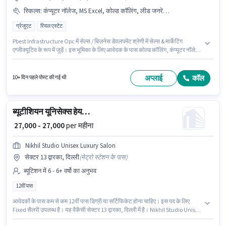
स्किल्स
:
कंप्यूटर नॉलेज, MS Excel, कोल्ड कॉलिंग, लीड जनरेशन, वायरिंग
ग्रेजुएट
रियल एस्टेट
Pbest Infrastructure Opc में सेल्स / बिज़नेस डेवलपमेंट श्रेणी में सेल्स & मार्केटिंग
एग्जीक्यूटिव के रूप में जुड़ें। इस भूमिका के लिए आवेदक के पास कोल्ड कॉलिंग, कंप्यूटर नॉलेज,
लीड जनरेशन, MS Excel, वायरिंग जैसी स्किल्स होनी चाहिए। यह वैकेंसी सेक्टर 13 द्वारका,
दिल्ली में है। इस पद के लिए Fixed सैलरी उपलब्ध है। इस पद के लिए उम्मीदवार के पास
ग्रेजुएट डिग्री/सर्टिफिकेट होना अनिवार्य है। यह पद 3 - 6+ वर्षो वर्ष के अनुभव वाले के लिए
अप्लाई
कॉल
10+ दिन पहले पोस्ट की गई थी
उपयुक्त है। आप प्रति माह ₹50000 तक कमा सकते हैं।
ब्यूटीशियन यूनिसेक्स हेयरड्रेसर
₹ 27,000 - 27,000
per महीना
Nikhil Studio Unisex Luxury Salon
सेक्टर 13 द्वारका, दिल्ली
(
मेट्रो स्टेशन के पास
)
ब्यूटिशन में 6 - 6+ वर्षो का अनुभव
12वीं पास
आवेदकों के पास कम से कम 12वीं पास डिग्री या सर्टिफिकेट होना चाहिए। इस पद के लिए
Fixed सैलरी उपलब्ध है। यह वैकेंसी सेक्टर 13 द्वारका, दिल्ली में है। Nikhil Studio Unisex
Luxury Salon में ब्यूटिशन श्रेणी में यूनिसेक्स हेयरड्रेसर के रूप में जुड़ें। यह भूमिका 6 - 6+