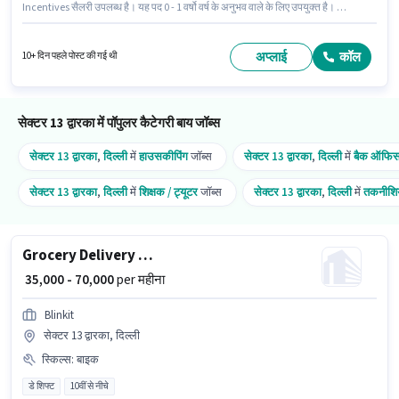
Incentives सैलरी उपलब्ध है। यह पद 0 - 1 वर्षो वर्ष के अनुभव वाले के लिए उपयुक्त है। आप
प्रति माह ₹65000 तक कमा सकते हैं। इस भूमिका के साथ अतिरिक्त लाभ जैसे इंश्योरेंस, PF,
मेडिकल बेनिफिट्स भी मिलेंगे। यह वैकेंसी सेक्टर 13 द्वारका, दिल्ली में है। इस भूमिका के लिए
आवेदक के पास टू-व्हीलर ड्राइविंग जैसी स्किल्स होनी चाहिए।
अप्लाई
कॉल
10+ दिन पहले पोस्ट की गई थी
सेक्टर 13 द्वारका में पॉपुलर कैटेगरी बाय जॉब्स
सेक्टर 13 द्वारका
,
दिल्ली
में
हाउसकीपिंग
जॉब्स
सेक्टर 13 द्वारका
,
दिल्ली
में
बैक ऑफिस /
सेक्टर 13 द्वारका
,
दिल्ली
में
शिक्षक / ट्यूटर
जॉब्स
सेक्टर 13 द्वारका
,
दिल्ली
में
तकनीशि
Grocery Delivery Boy
₹ 35,000 - 70,000
per महीना
Blinkit
सेक्टर 13 द्वारका, दिल्ली
स्किल्स
:
बाइक
डे शिफ्ट
10वीं से नीचे