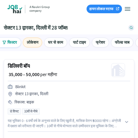
A Naukri Group
हायर लोकल स्टाफ
company
सेक्टर 13 द्वारका, दिल्ली में 28 जॉब्स
फिल्टर
लोकेशन
घर से काम
पार्ट टाइम
फ्रेशर
फील्ड जाब
डिलिवरी बॉय
₹ 35,000 - 50,000
per महीना
Blinkit
सेक्टर 13 द्वारका, दिल्ली
स्किल्स
:
बाइक
डे शिफ्ट
10वीं से नीचे
यह भूमिका 0 - 6 वर्षो वर्ष के अनुभव वाले के लिए खुली है, मासिक वेतन ₹50000 रहेगा। अंग्रेजी
में दक्षता को वरीयता दी जाएगी। 10वीं से नीचे योग्यता वाले उम्मीदवार इस भूमिका के लिए
उपयुक्त हैं। इस भूमिका के लिए आवेदन करने हेतु उम्मीदवार के पास बाइक होना चाहिए। यह
वैकेंसी सेक्टर 13 द्वारका, दिल्ली में है। इस पद के लिए Fixed सैलरी उपलब्ध है।