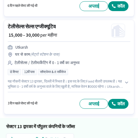
भूमिका के लिए उपयुक्त हैं। यह नौकरी सेक्टर 13 द्वारका, दिल्ली में स्थित है।
अप्लाई
कॉल
6 दिन पहले पोस्ट की गई थी
टेलीसेल्स सेल्स एग्जीक्यूटिव
₹ 15,000 - 30,000
per महीना
Utkarsh
घर से काम
(
मेट्रो स्टेशन के पास
)
टेलीसेल्स / टेलीमार्केटिंग में 0 - 1 वर्षो का अनुभव
डे शिफ्ट
12वीं पास
सॉफ्टवेयर & it सर्विसेज
यह नौकरी सेक्टर 13 द्वारका, दिल्ली में स्थित है। इस पद के लिए Fixed सैलरी उपलब्ध है। यह
भूमिका 0 - 1 वर्षो वर्ष के अनुभव वाले के लिए खुली है, मासिक वेतन ₹30000 रहेगा। Utkarsh
टेलीसेल्स / टेलीमार्केटिंग श्रेणी में सेल्स एग्जीक्यूटिव पद के लिए सक्रिय रूप से हायर कर रहा
है। आवेदकों के पास कम से कम 12वीं पास डिग्री या सर्टिफिकेट होना चाहिए। यह भूमिका फुल
टाइम की है, डे शिफ्ट के साथ और 6 days working प्रति सप्ताह है।
अप्लाई
कॉल
3 दिन पहले पोस्ट की गई थी
सेक्टर 13 द्वारका में पॉपुलर कंपनियों के जॉब्स