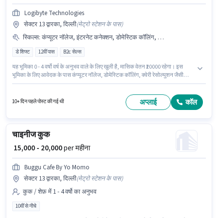
Logibyte Technologies
सेक्टर 13 द्वारका, दिल्ली
(
मेट्रो स्टेशन के पास
)
स्किल्स
:
कंप्यूटर नॉलेज, इंटरनेट कनेक्शन, डोमेस्टिक कॉलिंग, लैपटॉप/डेस्कटॉप, क्वेरी रेसोल्युशन
डे शिफ्ट
12वीं पास
B2c सेल्स
यह भूमिका 0 - 4 वर्षो वर्ष के अनुभव वाले के लिए खुली है, मासिक वेतन ₹20000 रहेगा। इस
भूमिका के लिए आवेदक के पास कंप्यूटर नॉलेज, डोमेस्टिक कॉलिंग, क्वेरी रेसोल्युशन जैसी
स्किल्स होनी चाहिए। आवेदकों के पास कम से कम 12वीं पास डिग्री या सर्टिफिकेट होना
चाहिए। इस जॉब के लिए इंटरनेट कनेक्शन, लैपटॉप/डेस्कटॉप का उपलब्ध होना आवश्यक है।
यह भूमिका फुल टाइम की है, डे शिफ्ट के साथ और 6 days working प्रति सप्ताह है। इस पद
अप्लाई
कॉल
10+ दिन पहले पोस्ट की गई थी
के लिए Fixed सैलरी उपलब्ध है।
चाइनीज कुक
₹ 15,000 - 20,000
per महीना
Buggu Cafe By Yo Momo
सेक्टर 13 द्वारका, दिल्ली
(
मेट्रो स्टेशन के पास
)
कुक / शेफ़ में 1 - 4 वर्षो का अनुभव
10वीं से नीचे