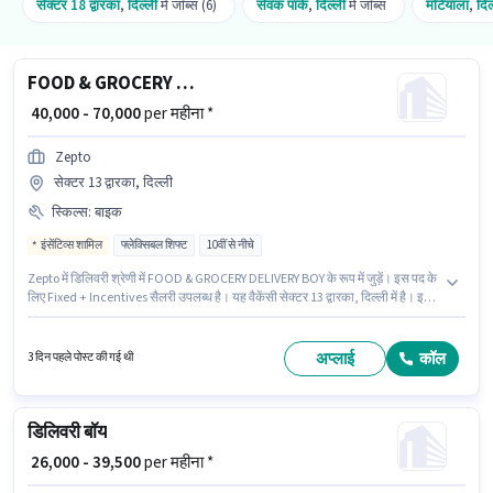
सेक्टर 18 द्वारका
,
दिल्ली
में जॉब्स (6)
सेवक पार्क
,
दिल्ली
में जॉब्स
मटियाला
,
दिल
FOOD & GROCERY DELIVERY BOY
₹ 40,000 - 70,000
per महीना *
Zepto
सेक्टर 13 द्वारका, दिल्ली
स्किल्स
:
बाइक
इंसेंटिव्स शामिल
फ्लेक्सिबल शिफ्ट
10वीं से नीचे
Zepto में डिलिवरी श्रेणी में FOOD & GROCERY DELIVERY BOY के रूप में जुड़ें। इस पद के
लिए Fixed + Incentives सैलरी उपलब्ध है। यह वैकेंसी सेक्टर 13 द्वारका, दिल्ली में है। इस
जॉब के लिए बाइक का उपलब्ध होना आवश्यक है। इस नौकरी के लिए 10वीं से नीचे योग्यता वाले
उम्मीदवार आवेदन कर सकते हैं। अंग्रेजी में दक्षता को वरीयता दी जाएगी।
अप्लाई
कॉल
3 दिन पहले पोस्ट की गई थी
डिलिवरी बॉय
₹ 26,000 - 39,500
per महीना *