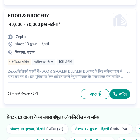
FOOD & GROCERY DELIVERY BOY
₹ 40,000 - 70,000
per महीना *
Zepto
सेक्टर 13 द्वारका, दिल्ली
स्किल्स
:
बाइक
इंसेंटिव्स शामिल
फ्लेक्सिबल शिफ्ट
10वीं से नीचे
Zepto डिलिवरी श्रेणी में FOOD & GROCERY DELIVERY BOY पद के लिए सक्रिय रूप से
हायर कर रहा है। इस भूमिका के लिए आवेदन करने हेतु उम्मीदवार के पास बाइक होना चाहिए।
यह वैकेंसी सेक्टर 13 द्वारका, दिल्ली में है। आवेदक को अंग्रेजी में धाराप्रवाह होना चाहिए।
10वीं से नीचे योग्यता वाले उम्मीदवार इस भूमिका के लिए उपयुक्त हैं। इस पद के लिए Fixed +
Incentives सैलरी उपलब्ध है।
अप्लाई
कॉल
3 दिन पहले पोस्ट की गई थी
सेक्टर 13 द्वारका के आसपास पॉपुलर लोकलिटीज़ बाय जॉब्स
सेक्टर 14 द्वारका
,
दिल्ली
में जॉब्स (79)
सेक्टर 12 द्वारका
,
दिल्ली
में जॉब्स (54)