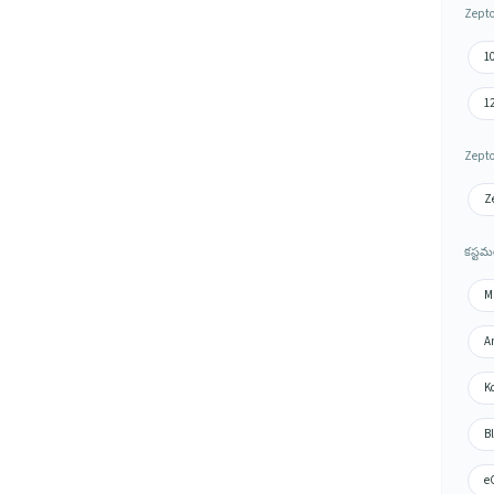
Zepto
1
1
Zepto
Ze
కస్టమ
Mu
Am
Ko
Bl
eC