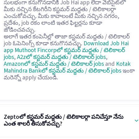
సులభంగా కనుగొనడానికి Job Hai app లేదా వెబ్‌సైట్‌లో
మీకు నచ్చిన కేటగిరీని కస్టమర్ మద్దతు / టెలికాలర్గా
ఎంచుకోవచ్చు. మీకు కావాలంటే మీకు నచ్చిన నగరం,
ప్రదేశం, job రకం లాంటి ఇతర ఫిల్టర్లను కూడా
జోడించవచ్చు.
అలాగే ఇతర కంపెనీల్లో తాజా కస్టమర్ మద్దతు / టెలికాలర్
job ఓపెనింగ్స్ కూడా కనుగొనవచ్చు.
Download Job Hai
app
Muthoot Fincorpలో కస్టమర్ మద్దతు / టెలికాలర్
jobs
,
A2zలో కస్టమర్ మద్దతు / టెలికాలర్ jobs
,
Amazonలో కస్టమర్ మద్దతు / టెలికాలర్ jobs
and
Kotak
Mahindra Bankలో కస్టమర్ మద్దతు / టెలికాలర్ jobs
ఇంకా
మరెన్నో apply చేయండి.
Zeptoలో కస్టమర్ మద్దతు / టెలికాలర్గా పనిచేస్తూ నేను
ఎంత శాలరీ తీసుకోవచ్చు?