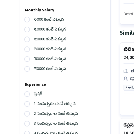
తప్పనిస
ఉన్న వ
Monthly Salary
ప్రాతిప
Posted 
₹ 5000 కంటే ఎక్కువ
₹ 10000 కంటే ఎక్కువ
Simil
₹ 20000 కంటే ఎక్కువ
టెలి 
₹ 30000 కంటే ఎక్కువ
24,00
₹ 40000 కంటే ఎక్కువ
₹ 50000 కంటే ఎక్కువ
Bl
కస
Experience
Flexib
ఫ్రెషర్
1 సంవత్సరం కంటే తక్కువ
2 సంవత్సరాల కంటే తక్కువ
3 సంవత్సరాల కంటే తక్కువ
కస్టమర
18,50
4 సంవత్సరాల కంటే తక్కువ