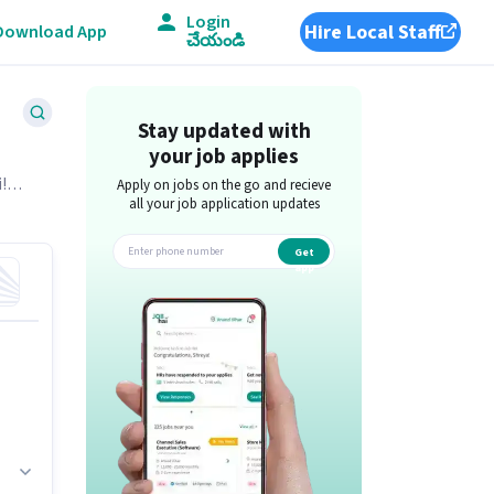
Login
Hire Local Staff
Download App
చేయండి
Stay updated with
your job applies
i!
Apply on jobs on the go and recieve
all your job application updates
Get
app