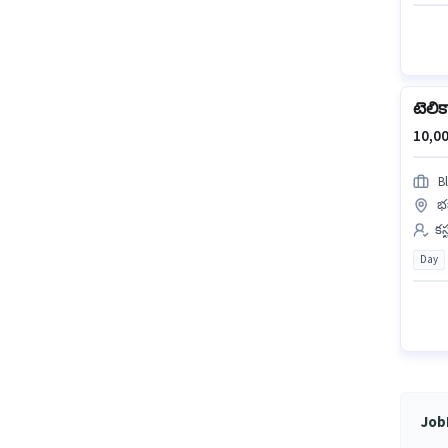
టెలిక
10,00
Bl
భజ
కస
Day
JobH