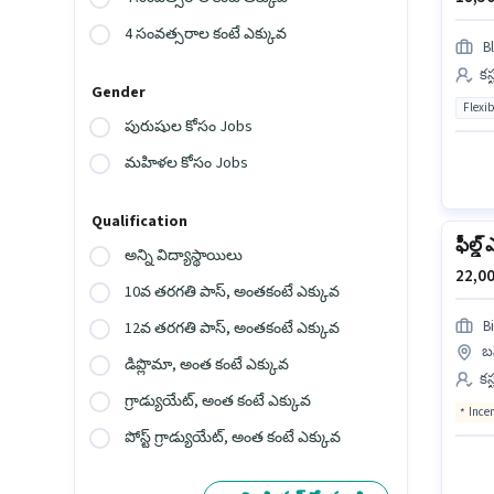
4 సంవత్సరాల కంటే ఎక్కువ
Bl
కస
Gender
Flexib
పురుషుల కోసం Jobs
మహిళల కోసం Jobs
Qualification
ఫీల్డ్
అన్ని విద్యాస్థాయిలు
22,00
10వ తరగతి పాస్, అంతకంటే ఎక్కువ
B
12వ తరగతి పాస్, అంతకంటే ఎక్కువ
బన
డిప్లొమా, అంత కంటే ఎక్కువ
కస
గ్రాడ్యుయేట్, అంత కంటే ఎక్కువ
Ince
పోస్ట్ గ్రాడ్యుయేట్, అంత కంటే ఎక్కువ