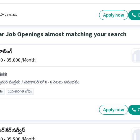
రిగా 12వ తరగతి పాస్ డిగ్రీ/సర్టిఫికెట్ కలిగి ఉండాలి. ఈ ఉద్యోగం 0 - 6 నెలలు సంవత్సరాల అనుభవం
ారికి కోసం అనుకూలంగా ఉంటుంది. మీరు నెలకు ₹12000 వరకు సంపాదించవచ్చు. ఈ ఉద్యోగం Full Tim
దికపై, DAY shift మరియు వారానికి 6 days working ఉన్నాయి.
Apply now
C
10+ days ago
ar Job Openings almost matching your search
కాలింగ్
0 -
35,000
/Month
inkit
్టమర్ మద్దతు / టెలికాలర్ లో 0 - 6 నెలలు అనుభవం
le
10వ తరగతి లోపు
Apply now
C
్ కేర్ సర్వీస్
0 -
35,500
/Month