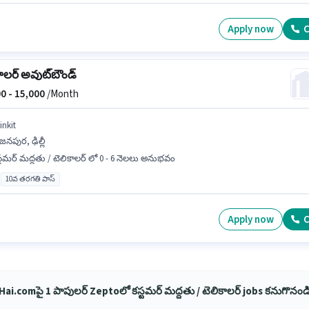
Apply now
C
ాలర్ అవుట్‌బౌండ్
0 -
15,000
/Month
inkit
నపుర, ఢిల్లీ
్టమర్ మద్దతు / టెలికాలర్ లో 0 - 6 నెలలు అనుభవం
10వ తరగతి పాస్
Apply now
C
ai.comపై 1 పాపులర్ Zeptoలో కస్టమర్ మద్దతు / టెలికాలర్ jobs కనుగొనండ