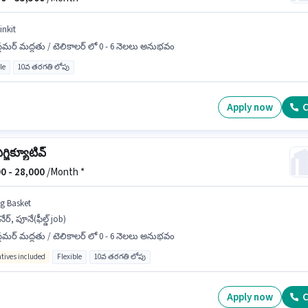
inkit
్టమర్ మద్దతు / టెలికాలర్ లో 0 - 6 నెలలు అనుభవం
le
10వ తరగతి లోపు
Apply now
C
 ఎగ్జిక్యూటివ్
0 -
28,000
/Month *
ig Basket
ేర్, పూనే(ఫీల్డ్ job)
్టమర్ మద్దతు / టెలికాలర్ లో 0 - 6 నెలలు అనుభవం
ntives included
Flexible
10వ తరగతి లోపు
Apply now
C