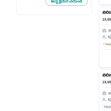
అన్ని క్లియర్ చేయండి
టెలిక
18,65
Bl
కస
Ince
టెలిక
18,65
Bl
కస
Flexib