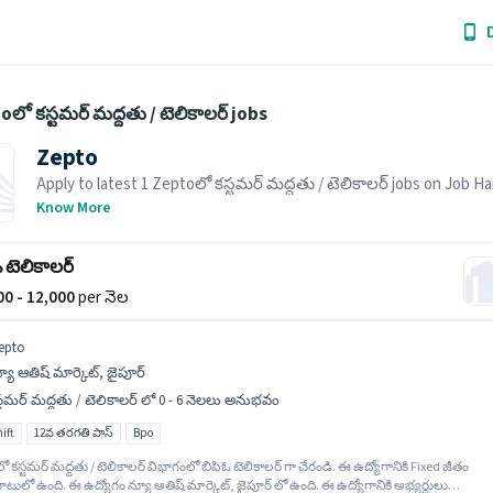
oలో కస్టమర్ మద్దతు / టెలికాలర్ jobs
Zepto
Apply to latest 1 Zeptoలో కస్టమర్ మద్దతు / టెలికాలర్ jobs on Job Ha
Recruiter is actively hiring in your area.
Know More
 టెలికాలర్
000 - 12,000
per నెల
epto
యూ ఆతిష్ మార్కెట్, జైపూర్
్టమర్ మద్దతు / టెలికాలర్ లో 0 - 6 నెలలు అనుభవం
ift
12వ తరగతి పాస్
Bpo
ో కస్టమర్ మద్దతు / టెలికాలర్ విభాగంలో బిపిఓ టెలికాలర్ గా చేరండి. ఈ ఉద్యోగానికి Fixed జీతం
ులో ఉంది. ఈ ఉద్యోగం న్యూ ఆతిష్ మార్కెట్, జైపూర్ లో ఉంది. ఈ ఉద్యోగానికి అభ్యర్థులు