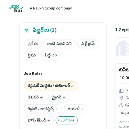
A Naukri Group company
1 Zept
ఫిల్టర్‌లు (1)
ప్రదేశం
ఇంటి నుండి పని
పార్ట్ టైమ్
ఫ్రెషర్
ఫీల్డ్ job
బిపిఓ
Job Roles
₹ 10,
కస్టమర్ మద్దతు / టెలికాలర్
Z
డెలివరీ
డ్రైవర్
న్
కస
గిడ్డంగి / లాజిస్టిక్స్
తయారీ
Day sh
హౌస్ కీపింగ్
+
39
more
Zepto ల
అందుబాట