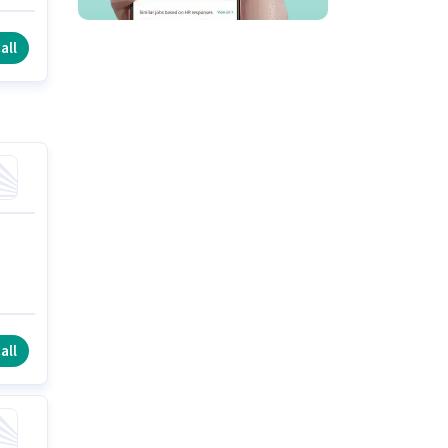
e
all
all