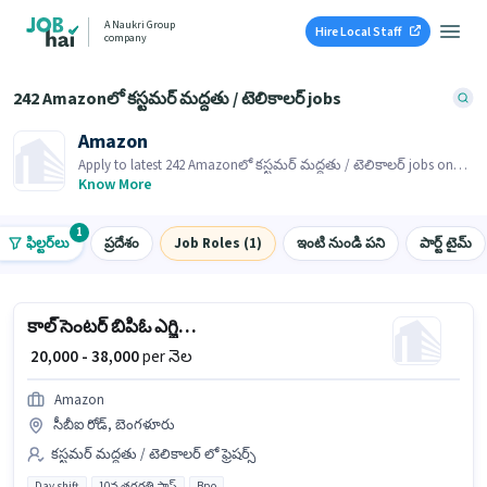
A Naukri Group
Hire Local Staff
company
242 Amazonలో కస్టమర్ మద్దతు / టెలికాలర్ jobs
Amazon
Apply to latest 242 Amazonలో కస్టమర్ మద్దతు / టెలికాలర్ jobs on
Job Hai! Recruiter is actively hiring in your area.
Know More
1
ఫిల్టర్‌లు
ప్రదేశం
Job Roles (1)
ఇంటి నుండి పని
పార్ట్ టైమ్
కాల్ సెంటర్ బిపిఓ ఎగ్జిక్యూటివ్
₹ 20,000 - 38,000
per నెల
Amazon
సీబీఐ రోడ్, బెంగళూరు
కస్టమర్ మద్దతు / టెలికాలర్ లో ఫ్రెషర్స్
Day shift
10వ తరగతి పాస్
Bpo