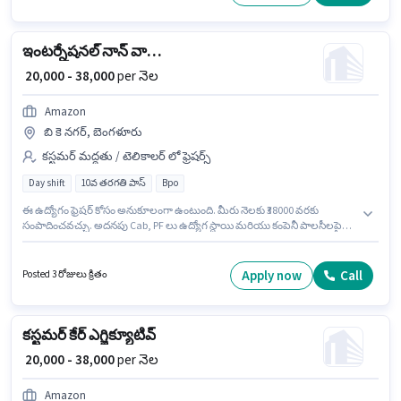
పాస్ డిగ్రీ లేదా సర్టిఫికెట్ కలిగి ఉండాలి.
ఇంటర్నేషనల్ నాన్ వాయిస్ ప్రాసెస్
₹ 20,000 - 38,000
per నెల
Amazon
బి కె నగర్, బెంగళూరు
కస్టమర్ మద్దతు / టెలికాలర్ లో ఫ్రెషర్స్
Day shift
10వ తరగతి పాస్
Bpo
ఈ ఉద్యోగం ఫ్రెషర్ కోసం అనుకూలంగా ఉంటుంది. మీరు నెలకు ₹38000 వరకు
సంపాదించవచ్చు. అదనపు Cab, PF లు ఉద్యోగ స్థాయి మరియు కంపెనీ పాలసీలపై
ఆధారపడి ఇప్పించబడతాయి. ఈ ఉద్యోగం బి కె నగర్, బెంగళూరు లో ఉంది. ఈ
ఉద్యోగానికి Fixed జీతం ఇవ్వబడుతుంది. ఈ ఉద్యోగానికి అభ్యర్థులు తప్పనిసరిగా
10వ తరగతి పాస్ డిగ్రీ/సర్టిఫికెట్ కలిగి ఉండాలి. Amazon కస్టమర్ మద్దతు / టెలికాలర్
Apply now
Call
Posted 3 రోజులు క్రితం
విభాగంలో ఇంటర్నేషనల్ నాన్ వాయిస్ ప్రాసెస్ ఉద్యోగానికి క్రియాశీలకంగా నియామకం
జరుగుతోంది.
కస్టమర్ కేర్ ఎగ్జిక్యూటివ్
₹ 20,000 - 38,000
per నెల
Amazon