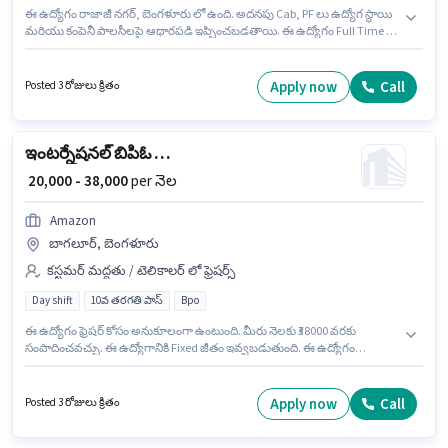
ఈ ఉద్యోగం రాజాజీ నగర్, బెంగళూరు లో ఉంది. అదనపు Cab, PF లు ఉద్యోగ స్థాయి
మరియు కంపెనీ పాలసీలపై ఆధారపడి ఇప్పించబడతాయి. ఈ ఉద్యోగం Full Time /
పార్ట్ టైమ్ ప్రాతిపదికపై, DAY shift మరియు వారానికి 5 days working ఉన్నాయి. ఈ
ఉద్యోగానికి Fixed జీతం అందుబాటులో ఉంది. ఈ ఉద్యోగం ఫ్రెషర్ కోసం అనుకూలంగా
ఉంటుంది. మీరు నెలకు ₹38000 వరకు సంపాదించవచ్చు. దరఖాస్తుదారులు కనీసం 10వ
Apply now
Call
Posted 3 రోజులు క్రితం
తరగతి పాస్ డిగ్రీ లేదా సర్టిఫికెట్ కలిగి ఉండాలి.
ఇంటర్నేషనల్ బిపిఓ ఎగ్జిక్యూటివ్
₹ 20,000 - 38,000
per నెల
Amazon
బాగలూర్, బెంగళూరు
కస్టమర్ మద్దతు / టెలికాలర్ లో ఫ్రెషర్స్
Day shift
10వ తరగతి పాస్
Bpo
ఈ ఉద్యోగం ఫ్రెషర్ కోసం అనుకూలంగా ఉంటుంది. మీరు నెలకు ₹38000 వరకు
సంపాదించవచ్చు. ఈ ఉద్యోగానికి Fixed జీతం ఇవ్వబడుతుంది. ఈ ఉద్యోగం
బాగలూర్, బెంగళూరు లో ఉంది. అదనపు Cab, PF లు ఉద్యోగ స్థాయి మరియు కంపెనీ
పాలసీలపై ఆధారపడి ఇప్పించబడతాయి. Amazon కస్టమర్ మద్దతు / టెలికాలర్
విభాగంలో ఇంటర్నేషనల్ బిపిఓ ఎగ్జిక్యూటివ్ ఉద్యోగానికి క్రియాశీలకంగా నియామకం
Apply now
Call
Posted 3 రోజులు క్రితం
జరుగుతోంది. ఈ ఉద్యోగం Full Time / పార్ట్ టైమ్ ప్రాతిపదికపై, DAY shift మరియు
వారానికి 5 days working ఉన్నాయి.