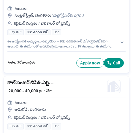
Amazon
సెంట్రల్ స్ట్రీట్, బెంగళూరు
(
మెట్రో స్టేషన్‌కు దగ్గర',
)
కస్టమర్ మద్దతు / టెలికాలర్ లో ఫ్రెషర్స్
Day shift
10వ తరగతి పాస్
Bpo
ఈ ఉద్యోగానికి అభ్యర్థులు తప్పనిసరిగా 10వ తరగతి పాస్ డిగ్రీ/సర్టిఫికెట్ కలిగి
ఉండాలి. ఈ ఉద్యోగంలో అదనపు ప్రయోజనాలు Cab, PF ఉన్నాయి. ఈ ఉద్యోగం
సెంట్రల్ స్ట్రీట్, బెంగళూరు లో ఉంది. ఈ ఉద్యోగానికి Fixed జీతం అందుబాటులో ఉంది.
ఇది Full Time / పార్ట్ టైమ్ ఉద్యోగం, ఇందులో DAY shift మరియు వారానికి 5 days
working ఉంటాయి. Amazon కస్టమర్ మద్దతు / టెలికాలర్ విభాగంలో ఇమెయిల్
Apply now
Call
Posted 3 రోజులు క్రితం
మరియు చాట్ ప్రాసెస్ ఎగ్జిక్యూటివ్ ఉద్యోగానికి క్రియాశీలకంగా నియామకం
జరుగుతోంది.
కాల్ సెంటర్ బిపిఓ ఎగ్జిక్యూటివ్
₹ 20,000 - 40,000
per నెల
Amazon
అడుగోడి, బెంగళూరు
కస్టమర్ మద్దతు / టెలికాలర్ లో ఫ్రెషర్స్
Day shift
10వ తరగతి పాస్
Bpo