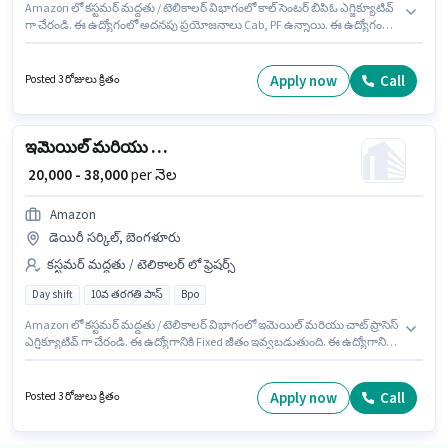
Amazon లో కస్టమర్ మద్దతు / టెలికాలర్ విభాగంలో కాల్ సెంటర్ బిపిఓ ఎగ్జిక్యూటివ్
గా చేరండి. ఈ ఉద్యోగంలో అదనపు ప్రయోజనాలు Cab, PF ఉన్నాయి. ఈ ఉద్యోగం
ఫ్రెషర్ కోసం, నెల జీతం ₹40000 ఉంటుంది. ఈ ఉద్యోగానికి Fixed జీతం అందుబాటులో
ఉంది. ఈ ఉద్యోగం అడుగోడి, బెంగళూరు లో ఉంది. ఇది Full Time / పార్ట్ టైమ్
ఉద్యోగం, ఇందులో DAY shift మరియు వారానికి 5 days working ఉంటాయి.
Apply now
Call
Posted 3 రోజులు క్రితం
ఇమెయిల్ మరియు చాట్ ప్రాసెస్ ఎగ్జిక్యూటివ్
₹ 20,000 - 38,000
per నెల
Amazon
డెయిరీ సర్కిల్, బెంగళూరు
కస్టమర్ మద్దతు / టెలికాలర్ లో ఫ్రెషర్స్
Day shift
10వ తరగతి పాస్
Bpo
Amazon లో కస్టమర్ మద్దతు / టెలికాలర్ విభాగంలో ఇమెయిల్ మరియు చాట్ ప్రాసెస్
ఎగ్జిక్యూటివ్ గా చేరండి. ఈ ఉద్యోగానికి Fixed జీతం ఇవ్వబడుతుంది. ఈ ఉద్యోగానికి
అభ్యర్థులు తప్పనిసరిగా 10వ తరగతి పాస్ డిగ్రీ/సర్టిఫికెట్ కలిగి ఉండాలి. ఈ
ఉద్యోగంలో అదనపు ప్రయోజనాలు Cab, PF ఉన్నాయి. ఈ ఖాళీ డెయిరీ సర్కిల్,
బెంగళూరు లో ఉంది. ఈ ఉద్యోగం ఫ్రెషర్ కోసం అనుకూలంగా ఉంటుంది. మీరు నెలకు
Apply now
Call
Posted 3 రోజులు క్రితం
₹38000 వరకు సంపాదించవచ్చు.