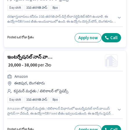
Day shift
10వ తరగతి పాస్
Bpo
దరఖాస్తుదారులు కనీసం 10వ తరగతి పాస్ డిగ్రీ లేదా సర్టిఫికెట్ కలిగి ఉండాలి. ఈ
ఉద్యోగానికి Fixed జీతం అందుబాటులో ఉంది. ఈ ఉద్యోగం బెన్సన్ టౌన్, బెంగళూరు
లో ఉంది. అదనపు Cab, PF లు ఉద్యోగ స్థాయి మరియు కంపెనీ పాలసీలపై ఆధారపడి
ఇప్పించబడతాయి. Amazon కస్టమర్ మద్దతు / టెలికాలర్ విభాగంలో కస్టమర్ కేర్
ఎగ్జిక్యూటివ్ ఉద్యోగానికి క్రియాశీలకంగా నియామకం జరుగుతోంది. ఈ ఉద్యోగం ఫ్రెషర్
Apply now
Call
Posted ఒక రోజు క్రితం
కోసం, నెల జీతం ₹38000 ఉంటుంది.
ఇంటర్నేషనల్ నాన్ వాయిస్ ప్రాసెస్
₹ 20,000 - 38,000
per నెల
Amazon
ఈజిపుర, బెంగళూరు
కస్టమర్ మద్దతు / టెలికాలర్ లో ఫ్రెషర్స్
Day shift
10వ తరగతి పాస్
Bpo
Amazon లో కస్టమర్ మద్దతు / టెలికాలర్ విభాగంలో ఇంటర్నేషనల్ నాన్ వాయిస్
ప్రాసెస్ గా చేరండి. ఈ ఉద్యోగానికి Fixed జీతం ఇవ్వబడుతుంది. ఈ ఉద్యోగం ఫ్రెషర్
కోసం అనుకూలంగా ఉంటుంది. మీరు నెలకు ₹38000 వరకు సంపాదించవచ్చు. ఈ
ఉద్యోగంలో అదనపు ప్రయోజనాలు Cab, PF ఉన్నాయి. ఈ ఖాళీ ఈజిపుర, బెంగళూరు
లో ఉంది. ఈ ఉద్యోగానికి అభ్యర్థులు తప్పనిసరిగా 10వ తరగతి పాస్ డిగ్రీ/సర్టిఫికెట్
Apply now
Call
Posted ఒక రోజు క్రితం