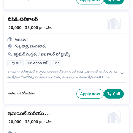
కలిగి ఉండాలి.
బిపిఓ టెలికాలర్
₹ 20,000 - 38,000
per నెల
Amazon
గుట్టహళ్లి, బెంగళూరు
కస్టమర్ మద్దతు / టెలికాలర్ లో ఫ్రెషర్స్
Day shift
10వ తరగతి పాస్
Bpo
Amazon లో కస్టమర్ మద్దతు / టెలికాలర్ విభాగంలో బిపిఓ టెలికాలర్ గా చేరండి. ఈ
ఉద్యోగంలో అదనపు ప్రయోజనాలు Cab, PF ఉన్నాయి. ఈ ఉద్యోగం Full Time
ప్రాతిపదికపై, DAY shift మరియు వారానికి 5 days working ఉన్నాయి. ఈ
ఉద్యోగానికి Fixed జీతం అందుబాటులో ఉంది. ఈ ఉద్యోగం గుట్టహళ్లి, బెంగళూరు లో
ఉంది. ఈ ఉద్యోగం ఫ్రెషర్ కోసం అనుకూలంగా ఉంటుంది. మీరు నెలకు ₹38000 వరకు
Apply now
Call
Posted ఒక రోజు క్రితం
సంపాదించవచ్చు.
ఇమెయిల్ మరియు చాట్ ప్రాసెస్ ఎగ్జిక్యూటివ్
₹ 20,000 - 38,000
per నెల