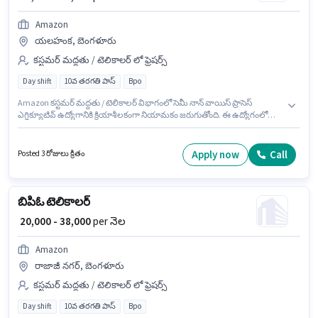
Amazon
యలహంక, బెంగళూరు
కస్టమర్ మద్దతు / టెలికాలర్ లో ఫ్రెషర్స్
Day shift
10వ తరగతి పాస్
Bpo
Amazon కస్టమర్ మద్దతు / టెలికాలర్ విభాగంలో సెమీ నాన్ వాయిస్ ప్రాసెస్
ఎగ్జిక్యూటివ్ ఉద్యోగానికి క్రియాశీలకంగా నియామకం జరుగుతోంది. ఈ ఉద్యోగంలో
అదనపు ప్రయోజనాలు Cab, PF ఉన్నాయి. ఈ ఉద్యోగం యలహంక, బెంగళూరు లో
ఉంది. ఈ ఉద్యోగానికి Fixed జీతం అందుబాటులో ఉంది. దరఖాస్తుదారులు కనీసం
10వ తరగతి పాస్ డిగ్రీ లేదా సర్టిఫికెట్ కలిగి ఉండాలి. ఈ ఉద్యోగం ఫ్రెషర్ కోసం
Apply now
Call
Posted 3 రోజులు క్రితం
అనుకూలంగా ఉంటుంది. మీరు నెలకు ₹38000 వరకు సంపాదించవచ్చు.
బిపిఓ టెలికాలర్
₹ 20,000 - 38,000
per నెల
Amazon
రాజాజీ నగర్, బెంగళూరు
కస్టమర్ మద్దతు / టెలికాలర్ లో ఫ్రెషర్స్
Day shift
10వ తరగతి పాస్
Bpo