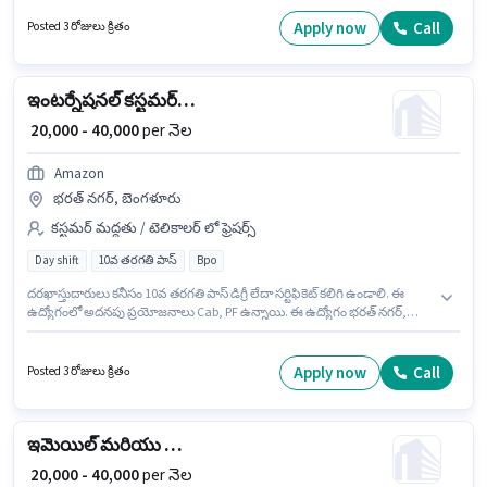
ఉద్యోగం బైరతి విలేజ్, బెంగళూరు లో ఉంది. ఈ ఉద్యోగానికి Fixed జీతం
ఇవ్వబడుతుంది. ఈ ఉద్యోగానికి అభ్యర్థులు తప్పనిసరిగా 10వ తరగతి పాస్ డిగ్రీ/
Apply now
Call
Posted 3 రోజులు క్రితం
సర్టిఫికెట్ కలిగి ఉండాలి. ఈ ఉద్యోగం ఫ్రెషర్ కోసం, నెల జీతం ₹40000 ఉంటుంది.
ఇంటర్నేషనల్ కస్టమర్ సపోర్ట్ ఎగ్జిక్యూటివ్
₹ 20,000 - 40,000
per నెల
Amazon
భరత్ నగర్, బెంగళూరు
కస్టమర్ మద్దతు / టెలికాలర్ లో ఫ్రెషర్స్
Day shift
10వ తరగతి పాస్
Bpo
దరఖాస్తుదారులు కనీసం 10వ తరగతి పాస్ డిగ్రీ లేదా సర్టిఫికెట్ కలిగి ఉండాలి. ఈ
ఉద్యోగంలో అదనపు ప్రయోజనాలు Cab, PF ఉన్నాయి. ఈ ఉద్యోగం భరత్ నగర్,
బెంగళూరు లో ఉంది. ఈ ఉద్యోగానికి Fixed జీతం ఇవ్వబడుతుంది. ఈ ఉద్యోగం ఫ్రెషర్
కోసం, నెల జీతం ₹40000 ఉంటుంది. Amazon లో కస్టమర్ మద్దతు / టెలికాలర్
విభాగంలో ఇంటర్నేషనల్ కస్టమర్ సపోర్ట్ ఎగ్జిక్యూటివ్ గా చేరండి.
Apply now
Call
Posted 3 రోజులు క్రితం
ఇమెయిల్ మరియు చాట్ ప్రాసెస్ ఎగ్జిక్యూటివ్
₹ 20,000 - 40,000
per నెల