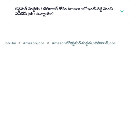
కస్టమర్ మద్దతు / టెలికాలర్ కోసం Amazonలో ఇంటి వద్ద నుంచి
పనిచేసే jobs ఉన్నాయా?
>
>
Job Hai
Amazon jobs
Amazonలో కస్టమర్ మద్దతు / టెలికాలర్ jobs