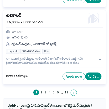
జీతం ₹34000 ఉంటుంది. ఇది Full Time / పార్ట్ టైమ్ ఉద్యోగం, ఇందులో FLEXIBLE
shift మరియు వారానికి 5 days working ఉంటాయి.
టెలికాలర్
₹ 16,000 - 28,000
per నెల
Amazon
అహెర్, పూనే
కస్టమర్ మద్దతు / టెలికాలర్ లో ఫ్రెషర్స్
Day shift
10వ తరగతి పాస్
Bpo
Amazon కస్టమర్ మద్దతు / టెలికాలర్ విభాగంలో టెలికాలర్ ఉద్యోగానికి
క్రియాశీలకంగా నియామకం జరుగుతోంది. ఈ ఉద్యోగానికి Fixed జీతం
ఇవ్వబడుతుంది. ఈ ఉద్యోగం ఫ్రెషర్ కోసం, నెల జీతం ₹28000 ఉంటుంది. ఈ
ఉద్యోగంలో అదనపు ప్రయోజనాలు Cab, PF ఉన్నాయి. ఈ ఉద్యోగానికి అభ్యర్థులు
తప్పనిసరిగా 10వ తరగతి పాస్ డిగ్రీ/సర్టిఫికెట్ కలిగి ఉండాలి. ఈ ఖాళీ అహెర్, పూనే లో
Apply now
Call
Posted ఒక రోజు క్రితం
ఉంది.
1
2
3
4
5
6
13
...
JobHai.comపై 242 పాపులర్ Amazonలో కస్టమర్ మద్దతు /