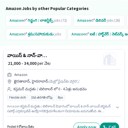
Amazon Jobs by other Popular Categories
Amazon
లో
గిడ్డంగి / లాజిస్టిక్స్
jobs (72)
Amazon
లో
డెలివరీ
jobs (26)
Amazon
లో
శ్రమ/సహాయకుడు
jobs
Amazon
లో
ఐటి / హార్డ్‌వేర్ / నెట్‌వర్క్
వాయిస్ & నాన్-వాయిస్ కస్టమర్ సపోర్ట్ ఎగ్జిక్యూటివ్
₹ 21,000 - 34,000
per నెల
Amazon
ఖైరతాబాద్, హైదరాబాద్
(
మెట్రో స్టేషన్‌కు దగ్గర',
)
కస్టమర్ మద్దతు / టెలికాలర్ లో 0 - 4 ఏళ్లు అనుభవం
Flexible shift
10వ తరగతి లోపు
Bpo
Amazon కస్టమర్ మద్దతు / టెలికాలర్ విభాగంలో వాయిస్ & నాన్-వాయిస్ కస్టమర్
సపోర్ట్ ఎగ్జిక్యూటివ్ ఉద్యోగానికి క్రియాశీలకంగా నియామకం జరుగుతోంది. ఈ
ఉద్యోగానికి Fixed జీతం అందుబాటులో ఉంది. ఈ ఖాళీ ఖైరతాబాద్, హైదరాబాద్ లో
ఉంది. ఈ ఉద్యోగానికి 10వ తరగతి లోపు అర్హత ఉన్న అభ్యర్థులు దరఖాస్తు
చేయవచ్చు. ఈ ఉద్యోగం 0 - 4 ఏళ్లు సంవత్సరాల అనుభవం ఉన్న వారికి కోసం, నెల
Apply now
Call
Posted 4 రోజులు క్రితం