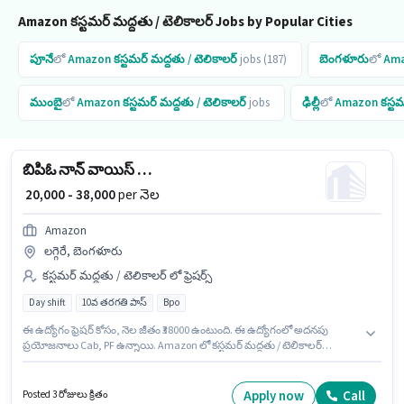
Amazon కస్టమర్ మద్దతు / టెలికాలర్ Jobs by Popular Cities
పూనే
లో
Amazon
కస్టమర్ మద్దతు / టెలికాలర్
jobs (187)
బెంగళూరు
లో
Am
ముంబై
లో
Amazon
కస్టమర్ మద్దతు / టెలికాలర్
jobs
ఢిల్లీ
లో
Amazon
కస్ట
బిపిఓ నాన్ వాయిస్ ప్రాసెస్ ఎగ్జిక్యూటివ్
₹ 20,000 - 38,000
per నెల
Amazon
లగ్గెరే, బెంగళూరు
కస్టమర్ మద్దతు / టెలికాలర్ లో ఫ్రెషర్స్
Day shift
10వ తరగతి పాస్
Bpo
ఈ ఉద్యోగం ఫ్రెషర్ కోసం, నెల జీతం ₹38000 ఉంటుంది. ఈ ఉద్యోగంలో అదనపు
ప్రయోజనాలు Cab, PF ఉన్నాయి. Amazon లో కస్టమర్ మద్దతు / టెలికాలర్
విభాగంలో బిపిఓ నాన్ వాయిస్ ప్రాసెస్ ఎగ్జిక్యూటివ్ గా చేరండి. ఈ ఉద్యోగానికి Fixed
జీతం ఇవ్వబడుతుంది. ఇది Full Time / పార్ట్ టైమ్ ఉద్యోగం, ఇందులో DAY shift
మరియు వారానికి 5 days working ఉంటాయి. దరఖాస్తుదారులు కనీసం 10వ తరగతి
Apply now
Call
Posted 3 రోజులు క్రితం