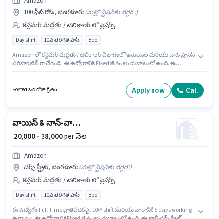
Amazon
100 ఫీట్ రోడ్, బెంగళూరు
(
మెట్రో స్టేషన్‌కు దగ్గర',
)
కస్టమర్ మద్దతు / టెలికాలర్ లో ఫ్రెషర్స్
Day shift
10వ తరగతి పాస్
Bpo
Amazon లో కస్టమర్ మద్దతు / టెలికాలర్ విభాగంలో ఇమెయిల్ మరియు చాట్ ప్రాసెస్
ఎగ్జిక్యూటివ్ గా చేరండి. ఈ ఉద్యోగానికి Fixed జీతం అందుబాటులో ఉంది. ఈ
ఉద్యోగం 100 ఫీట్ రోడ్, బెంగళూరు లో ఉంది. ఈ ఉద్యోగంలో అదనపు ప్రయోజనాలు
Cab, PF ఉన్నాయి. దరఖాస్తుదారులు కనీసం 10వ తరగతి పాస్ డిగ్రీ లేదా సర్టిఫికెట్
కలిగి ఉండాలి. ఈ ఉద్యోగం Full Time ప్రాతిపదికపై, DAY shift మరియు వారానికి 5
Apply now
Call
Posted ఒక రోజు క్రితం
days working ఉన్నాయి.
వాయిస్ & నాన్-వాయిస్ కస్టమర్ సపోర్ట్ ఎగ్జిక్యూటివ్
₹ 20,000 - 38,000
per నెల
Amazon
చర్చ్ స్ట్రీట్, బెంగళూరు
(
మెట్రో స్టేషన్‌కు దగ్గర',
)
కస్టమర్ మద్దతు / టెలికాలర్ లో ఫ్రెషర్స్
Day shift
10వ తరగతి పాస్
Bpo
ఈ ఉద్యోగం Full Time ప్రాతిపదికపై, DAY shift మరియు వారానికి 5 days working
ఉన్నాయి. ఈ ఉద్యోగానికి Fixed జీతం అందుబాటులో ఉంది. ఈ ఖాళీ చర్చ్ స్ట్రీట్,