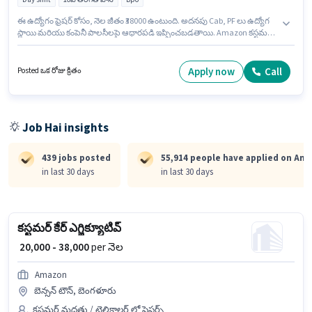
ఈ ఉద్యోగం ఫ్రెషర్ కోసం, నెల జీతం ₹38000 ఉంటుంది. అదనపు Cab, PF లు ఉద్యోగ
స్థాయి మరియు కంపెనీ పాలసీలపై ఆధారపడి ఇప్పించబడతాయి. Amazon కస్టమర్
మద్దతు / టెలికాలర్ విభాగంలో కాల్ సెంటర్ బిపిఓ ఎగ్జిక్యూటివ్ ఉద్యోగానికి
క్రియాశీలకంగా నియామకం జరుగుతోంది. ఈ ఉద్యోగానికి Fixed జీతం
ఇవ్వబడుతుంది. ఈ ఉద్యోగం సీబీఐ రోడ్, బెంగళూరు లో ఉంది. ఈ ఉద్యోగం Full
Apply now
Call
Posted ఒక రోజు క్రితం
Time ప్రాతిపదికపై, DAY shift మరియు వారానికి 5 days working ఉన్నాయి.
Job Hai insights
439 jobs posted
55,914 people have applied on Am
in last 30 days
in last 30 days
కస్టమర్ కేర్ ఎగ్జిక్యూటివ్
₹ 20,000 - 38,000
per నెల
Amazon
బెన్సన్ టౌన్, బెంగళూరు
కస్టమర్ మద్దతు / టెలికాలర్ లో ఫ్రెషర్స్