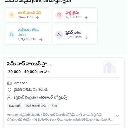
మీరు ఏ రకమైన job కోసం చూస్తున్నారు?
ఇంటి నుండి పని
పార్ట్ టైమ్
2,624
+
Jobs
27,753
+
Jobs
మహిళల కోసం
ఫ్రెషర్ jobs
Jobs
16,233
+
Jobs
1,21,478
+
Jobs
సెమీ నాన్ వాయిస్ ప్రాసెస్ ఎగ్జిక్యూటివ్
₹ 20,000 - 40,000
per నెల
Amazon
బైరతి విలేజ్, బెంగళూరు
కస్టమర్ మద్దతు / టెలికాలర్ లో ఫ్రెషర్స్
Day shift
10వ తరగతి పాస్
Bpo
Amazon కస్టమర్ మద్దతు / టెలికాలర్ విభాగంలో సెమీ నాన్ వాయిస్ ప్రాసెస్
ఎగ్జిక్యూటివ్ ఉద్యోగానికి క్రియాశీలకంగా నియామకం జరుగుతోంది. అదనపు Cab, PF
లు ఉద్యోగ స్థాయి మరియు కంపెనీ పాలసీలపై ఆధారపడి ఇప్పించబడతాయి. ఈ