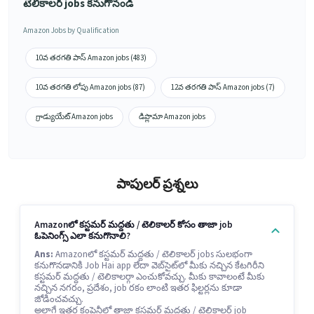
టెలికాలర్ jobs కనుగొనండి
Amazon Jobs by Qualification
10వ తరగతి పాస్ Amazon jobs (483)
10వ తరగతి లోపు Amazon jobs (87)
12వ తరగతి పాస్ Amazon jobs (7)
గ్రాడ్యుయేట్ Amazon jobs
డిప్లొమా Amazon jobs
పాపులర్ ప్రశ్నలు
Amazonలో కస్టమర్ మద్దతు / టెలికాలర్ కోసం తాజా job
ఓపెనింగ్స్ ఎలా కనుగొనాలి?
Ans:
Amazonలో కస్టమర్ మద్దతు / టెలికాలర్ jobs సులభంగా
కనుగొనడానికి Job Hai app లేదా వెబ్‌సైట్‌లో మీకు నచ్చిన కేటగిరీని
కస్టమర్ మద్దతు / టెలికాలర్గా ఎంచుకోవచ్చు. మీకు కావాలంటే మీకు
నచ్చిన నగరం, ప్రదేశం, job రకం లాంటి ఇతర ఫిల్టర్లను కూడా
జోడించవచ్చు.
అలాగే ఇతర కంపెనీల్లో తాజా కస్టమర్ మద్దతు / టెలికాలర్ job