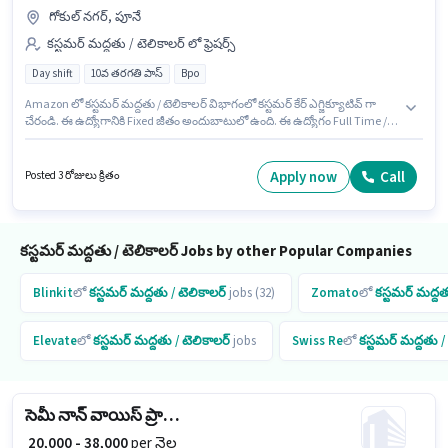
గోకుల్ నగర్, పూనే
కస్టమర్ మద్దతు / టెలికాలర్ లో ఫ్రెషర్స్
Day shift
10వ తరగతి పాస్
Bpo
Amazon లో కస్టమర్ మద్దతు / టెలికాలర్ విభాగంలో కస్టమర్ కేర్ ఎగ్జిక్యూటివ్ గా
చేరండి. ఈ ఉద్యోగానికి Fixed జీతం అందుబాటులో ఉంది. ఈ ఉద్యోగం Full Time /
పార్ట్ టైమ్ ప్రాతిపదికపై, DAY shift మరియు వారానికి 5 days working ఉన్నాయి.
అదనపు Cab, PF లు ఉద్యోగ స్థాయి మరియు కంపెనీ పాలసీలపై ఆధారపడి
ఇప్పించబడతాయి. ఈ ఉద్యోగం గోకుల్ నగర్, పూనే లో ఉంది. దరఖాస్తుదారులు
Apply now
Call
Posted 3 రోజులు క్రితం
కనీసం 10వ తరగతి పాస్ డిగ్రీ లేదా సర్టిఫికెట్ కలిగి ఉండాలి.
కస్టమర్ మద్దతు / టెలికాలర్ Jobs by other Popular Companies
Blinkit
లో
కస్టమర్ మద్దతు / టెలికాలర్
jobs (32)
Zomato
లో
కస్టమర్ మద్దత
Elevate
లో
కస్టమర్ మద్దతు / టెలికాలర్
jobs
Swiss Re
లో
కస్టమర్ మద్దతు /
సెమీ నాన్ వాయిస్ ప్రాసెస్ ఎగ్జిక్యూటివ్
₹ 20,000 - 38,000
per నెల