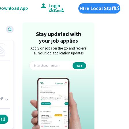
Login
Hire Local Staff
Download App
చేయండి
Stay updated with
your job applies
Apply on jobs on the go and recieve
all your job application updates
Get
app
ళీ
all