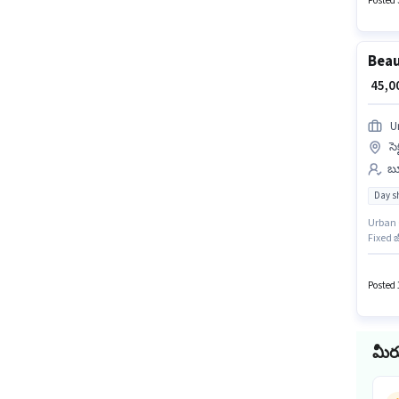
Posted 3
Beau
₹ 45,
U
సె
బ్
Day sh
Urban 
Fixed 
₹60000 
ఈ ఖాళీ 
చేసుకోవ
Posted 
మీర