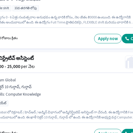
le shift
10వ తరగతి లోపు
గం 0 - 6 ఏళ్లు సంవత్సరాల అనుభవం ఉన్న వారికి కోసం, నెల జీతం ₹30000 ఉంటుంది. ఈ ఉద్యోగానికి
తం అందుబాటులో ఉంది. ఈ ఉద్యోగం Full Time ప్రాతిపదికపై, FLEXIBLE shift మరియు వారానికి 6
rking ఉన్నాయి. ఇంగ్లీష్ లో నైపుణ్యం ఉన్నవారికి ప్రాధాన్యత ఇస్తారు. Uber డ్రైవర్ విభాగంలో బైక్ రైడర
నికి క్రియాశీలకంగా నియామకం జరుగుతోంది. ఈ ఖాళీ సెక్టర్ 10 గుర్గావ్, గుర్గావ్ లో ఉంది.
Apply now
C
 రోజులు క్రితం
ిస్ట్రేటివ్ అసిస్టెంట్
000 - 25,000
per నెల
sm Global
క్టర్ 10 గుర్గావ్, గుర్గావ్
lls
:
Computer Knowledge
యుయేట్
al లో రిక్రూటర్ / హెచ్ఆర్ / అడ్మిన్ విభాగంలో అడ్మినిస్ట్రేటివ్ అసిస్టెంట్ గా చేరండి. ఈ ఉద్యోగానికి Fi
దుబాటులో ఉంది. ఈ ఖాళీ సెక్టర్ 10 గుర్గావ్, గుర్గావ్ లో ఉంది. ఈ ఉద్యోగానికి అభ్యర్థి వద్ద Computer
ge ఉండాలి. దరఖాస్తుదారులు కనీసం గ్రాడ్యుయేట్ డిగ్రీ లేదా సర్టిఫికెట్ కలిగి ఉండాలి. ఈ ఉద్యోగం 2 - 
సంవత్సరాల అనుభవం ఉన్న వారికి కోసం, నెల జీతం ₹25000 ఉంటుంది.