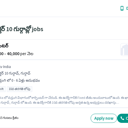
టర్ 10 గుర్గావ్లో jobs
ెంటర్
000 - 40,000
per నెల
kv India
క్టర్ 10 గుర్గావ్, గుర్గావ్
్రంగి లో 0 - 6 ఏళ్లు అనుభవం
ift
10వ తరగతి లోపు
ia లో వడ్రంగి విభాగంలో కార్పెంటర్ గా చేరండి. ఈ ఉద్యోగానికి Fixed జీతం అందుబాటులో ఉంది. ఈ ఖా
 10 గుర్గావ్, గుర్గావ్ లో ఉంది. ఈ ఉద్యోగానికి 10వ తరగతి లోపు అర్హత ఉన్న అభ్యర్థులు దరఖాస్తు
చు. ఈ ఉద్యోగం 0 - 6 ఏళ్లు సంవత్సరాల అనుభవం ఉన్న వారికి కోసం, నెల జీతం ₹40000 ఉంటుంది. ఇది
ime ఉద్యోగం, ఇందులో DAY shift మరియు వారానికి 6 days working ఉంటాయి.
Apply now
C
15 గంటలు క్రితం