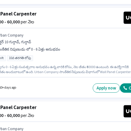
 Panel Carpenter
000 - 60,000
per నెల
rban Company
క్టర్ 10 గుర్గావ్, గుర్గావ్
ంకేతిక నిపుణుడు లో 0 - 6 ఏళ్లు అనుభవం
ift
10వ తరగతి లోపు
గం 0 - 6 ఏళ్లు సంవత్సరాల అనుభవం ఉన్న వారికి కోసం, నెల జీతం ₹60000 ఉంటుంది. ఈ ఉద్యోగానికి
జీతం అందుబాటులో ఉంది. Urban Company సాంకేతిక నిపుణుడు విభాగంలో Wall Panel Carpenter
నికి క్రియాశీలకంగా నియామకం జరుగుతోంది. ఈ ఖాళీ సెక్టర్ 10 గుర్గావ్, గుర్గావ్ లో ఉంది. ఈ ఉద్యోగానికి
తి లోపు అర్హత ఉన్న అభ్యర్థులు దరఖాస్తు చేయవచ్చు. ఇది Full Time ఉద్యోగం, ఇందులో DAY shift
వారానికి 6 days working ఉంటాయి.
Apply now
C
10+ days ago
 Panel Carpenter
000 - 60,000
per నెల
rban Company