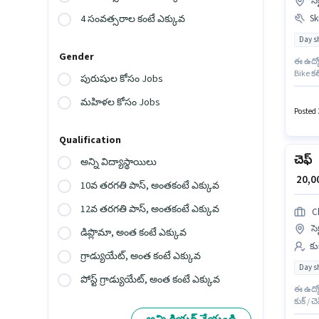
సె
Ski
4 సంవత్సరాల కంటే ఎక్కువ
Day sh
Gender
ఈ ఉద్యో
Bike క
పురుషుల కోసం Jobs
ఉద్యోగా
ఉన్నవారి
మహిళల కోసం Jobs
Posted 3
Qualification
చెఫ్
అన్ని విద్యాస్థాయిలు
₹ 20,
10వ తరగతి పాస్, అంతకంటే ఎక్కువ
12వ తరగతి పాస్, అంతకంటే ఎక్కువ
C
సె
డిప్లొమా, అంత కంటే ఎక్కువ
కు
గ్రాడ్యుయేట్, అంత కంటే ఎక్కువ
Day sh
పోస్ట్ గ్రాడ్యుయేట్, అంత కంటే ఎక్కువ
ఈ ఉద్యో
కుక్ / 
₹40000 