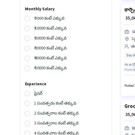
Monthly Salary
కార్ప
₹ 35,
₹ 5000 కంటే ఎక్కువ
₹ 10000 కంటే ఎక్కువ
S
₹ 20000 కంటే ఎక్కువ
సె
తయ
₹ 30000 కంటే ఎక్కువ
Day sh
₹ 40000 కంటే ఎక్కువ
ఈ ఉద్యో
₹ 50000 కంటే ఎక్కువ
Fixed జ
నియామక
ఉంటాయి.
Experience
గుర్గావ్
Posted 
ఫ్రెషర్
1 సంవత్సరం కంటే తక్కువ
Groc
2 సంవత్సరాల కంటే తక్కువ
₹ 35,
3 సంవత్సరాల కంటే తక్కువ
Bl
4 సంవత్సరాల కంటే తక్కువ