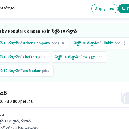
గానికి 10వ తరగతి లోపు అర్హత ఉన్న అభ్యర్థులు దరఖాస్తు చేయవచ్చు.
Apply now
C
క రోజు క్రితం
 by Popular Companies in సెక్టర్ 10 గుర్గావ్
్టర్ 10 గుర్గావ్
లో
Urban Company
jobs (13)
సెక్టర్ 10 గుర్గావ్
లో
Blinkit
jobs (6)
్టర్ 10 గుర్గావ్
లో
Chefkart
jobs
సెక్టర్ 10 గుర్గావ్
లో
Swiggy
jobs
్టర్ 10 గుర్గావ్
లో
Yes Madam
jobs
ైడర్
000 - 30,000
per నెల
ber
క్టర్ 10 గుర్గావ్, గుర్గావ్
రైవర్ లో 0 - 6 ఏళ్లు అనుభవం