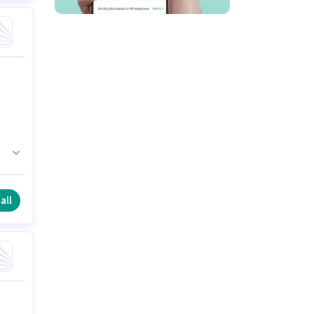
0
all