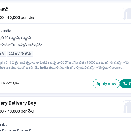
ెంటర్
000 - 40,000
per నెల
kv India
క్టర్ 10 గుర్గావ్, గుర్గావ్
ారీ లో 0 - 6 ఏళ్లు అనుభవం
ift
10వ తరగతి లోపు
గం 0 - 6 ఏళ్లు సంవత్సరాల అనుభవం ఉన్న వారికి కోసం, నెల జీతం ₹40000 ఉంటుంది. ఈ ఉద్యోగానికి
ీతం అందుబాటులో ఉంది. Skv India తయారీ విభాగంలో కార్పెంటర్ ఉద్యోగానికి క్రియాశీలకంగా
ం జరుగుతోంది. ఇది Full Time ఉద్యోగం, ఇందులో DAY shift మరియు వారానికి 6 days working
 ఈ ఉద్యోగానికి 10వ తరగతి లోపు అర్హత ఉన్న అభ్యర్థులు దరఖాస్తు చేయవచ్చు. ఈ ఉద్యోగం సెక్టర్ 1
, గుర్గావ్ లో ఉంది.
Apply now
C
18 గంటలు క్రితం
ery Delivery Boy
000 - 70,000
per నెల
inkit