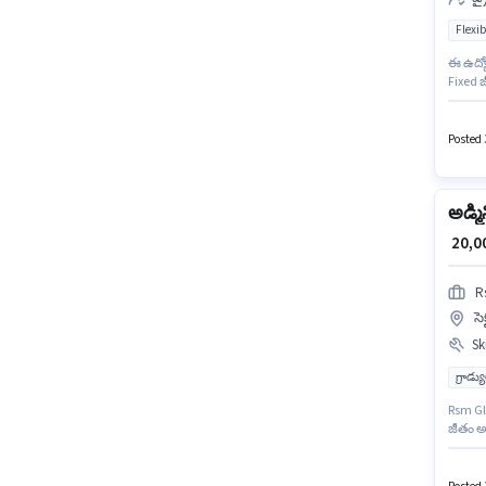
Flexib
ఈ ఉద్యో
Fixed జీ
days wo
ఉద్యోగా
Posted 3
అడ్మిన
₹ 20,
R
సె
Ski
గ్రాడ్
Rsm Glob
జీతం అం
Knowled
ఏళ్లు 