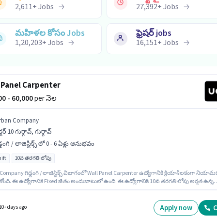
2,611
+
Jobs
27,392
+
Jobs
మహిళల కోసం Jobs
ఫ్రెషర్ jobs
1,20,203
+
Jobs
16,151
+
Jobs
 Panel Carpenter
000 - 60,000
per నెల
rban Company
క్టర్ 10 గుర్గావ్, గుర్గావ్
డ్డంగి / లాజిస్టిక్స్ లో 0 - 6 ఏళ్లు అనుభవం
ift
10వ తరగతి లోపు
ompany గిడ్డంగి / లాజిస్టిక్స్ విభాగంలో Wall Panel Carpenter ఉద్యోగానికి క్రియాశీలకంగా నియామ
ోంది. ఈ ఉద్యోగానికి Fixed జీతం అందుబాటులో ఉంది. ఈ ఉద్యోగానికి 10వ తరగతి లోపు అర్హత ఉన్న
ులు దరఖాస్తు చేయవచ్చు. ఈ ఉద్యోగం 0 - 6 ఏళ్లు సంవత్సరాల అనుభవం ఉన్న వారికి కోసం, నెల జీతం
ఉంటుంది. ఈ ఉద్యోగం సెక్టర్ 10 గుర్గావ్, గుర్గావ్ లో ఉంది. ఈ ఉద్యోగం Full Time ప్రాతిపదికపై, DAY shi
వారానికి 6 days working ఉన్నాయి.
Apply now
C
10+ days ago