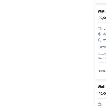
Wall
₹ 40,
U
సె
సా
Day sh
ఈ ఉద్యో
Fixed 
ఉద్యోగా
10వ తరగ
మరియు 
Posted 
Wall
₹ 40,
U