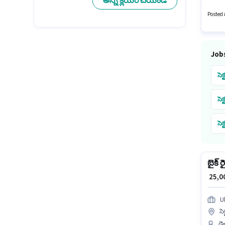
అన్ని క్లియర్ చేయండి
ఈ ఉద్యో
Posted ఒ
Jobs
సెక
సెక
సెక
బైక్ ర
₹ 25,
U
సె
డ్