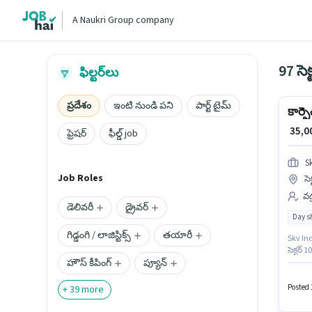
A Naukri Group company
97 సెక్
ఫిల్టర్‌లు
ప్రదేశం
ఇంటి నుండి పని
పార్ట్ టైమ్
కార్ప
₹ 35,
ఫ్రెషర్
ఫీల్డ్ job
S
Job Roles
సె
వడ
డెలివరీ
డ్రైవర్
Day sh
గిడ్డంగి / లాజిస్టిక్స్
తయారీ
Skv Ind
సెక్టర్
హౌస్ కీపింగ్
ప్యూన్
చేయవచ్
Full T
Posted 
+
39
more