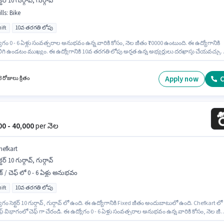
క్టర్ 10 గుర్గావ్, గుర్గావ్
lls
:
Bike
ift
10వ తరగతి లోపు
గం 0 - 6 ఏళ్లు సంవత్సరాల అనుభవం ఉన్న వారికి కోసం, నెల జీతం ₹70000 ఉంటుంది. ఈ ఉద్యోగానికి
లిగి ఉండటం ముఖ్యం. ఈ ఉద్యోగానికి 10వ తరగతి లోపు అర్హత ఉన్న అభ్యర్థులు దరఖాస్తు చేయవచ్చు.
నికి Fixed జీతం ఇవ్వబడుతుంది. ఈ ఉద్యోగం సెక్టర్ 10 గుర్గావ్, గుర్గావ్ లో ఉంది. ఇంగ్లీష్ లో నైపుణ్యం
కి ప్రాధాన్యత ఇస్తారు.
Apply now
C
 రోజులు క్రితం
000 - 40,000
per నెల
hefkart
క్టర్ 10 గుర్గావ్, గుర్గావ్
క్ / చెఫ్ లో 0 - 6 ఏళ్లు అనుభవం
ift
10వ తరగతి లోపు
గం సెక్టర్ 10 గుర్గావ్, గుర్గావ్ లో ఉంది. ఈ ఉద్యోగానికి Fixed జీతం అందుబాటులో ఉంది. Chefkart లో
చెఫ్ విభాగంలో చెఫ్ గా చేరండి. ఈ ఉద్యోగం 0 - 6 ఏళ్లు సంవత్సరాల అనుభవం ఉన్న వారికి కోసం, నెల జీ
ఉంటుంది. ఈ ఉద్యోగం Full Time ప్రాతిపదికపై, DAY shift మరియు వారానికి 6 days working ఉన్నాయ