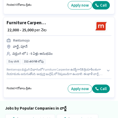
చేయవచ్చు. ఈ ఉద్యోగం వార్జే, పూనే లో ఉంది.
Apply now
Call
Posted 4 రోజులు క్రితం
Furniture Carpenter
₹ 22,000 - 25,000
per నెల
Rentomojo
వార్జే, పూనే
వడ్రంగి లో 1 - 6 ఏళ్లు అనుభవం
Day shift
10వ తరగతి లోపు
Rentomojo వడ్రంగి విభాగంలో Furniture Carpenter ఉద్యోగానికి క్రియాశీలకంగా
నియామకం జరుగుతోంది. అభ్యర్థి ఇంగ్లీష్ లో నిపుణుడిగా ఉండాలి. ఈ ఖాళీ వార్జే,
పూనే లో ఉంది. ఈ ఉద్యోగానికి Fixed జీతం అందుబాటులో ఉంది. ఈ ఉద్యోగానికి 10వ
తరగతి లోపు అర్హత ఉన్న అభ్యర్థులు దరఖాస్తు చేయవచ్చు. ఈ ఉద్యోగం 1 - 6 ఏళ్లు
సంవత్సరాల అనుభవం ఉన్న వారికి కోసం, నెల జీతం ₹25000 ఉంటుంది.
Apply now
Call
Posted 4 రోజులు క్రితం
Jobs by Popular Companies in వార్జే