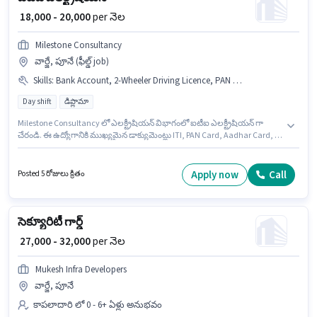
₹ 18,000 - 20,000
per నెల
Milestone Consultancy
వార్జే, పూనే (ఫీల్డ్ job)
Skills
:
Bank Account, 2-Wheeler Driving Licence, PAN Card, Bike, ITI, Aadhar Card
Day shift
డిప్లొమా
Milestone Consultancy లో ఎలక్ట్రీషియన్ విభాగంలో ఐటీఐ ఎలక్ట్రీషియన్ గా
చేరండి. ఈ ఉద్యోగానికి ముఖ్యమైన డాక్యుమెంట్లు ITI, PAN Card, Aadhar Card, 2-
Wheeler Driving Licence, Bank Account అవసరం. ఈ ఖాళీ వార్జే, పూనే లో
ఉంది. ఈ ఉద్యోగానికి Bike కలిగి ఉండటం ముఖ్యం. ఈ ఉద్యోగానికి అభ్యర్థులు
తప్పనిసరిగా డిప్లొమా డిగ్రీ/సర్టిఫికెట్ కలిగి ఉండాలి. ఈ ఉద్యోగంలో అదనపు
Apply now
Call
Posted 5 రోజులు క్రితం
ప్రయోజనాలు PF, Accomodation, Medical Benefits ఉన్నాయి.
సెక్యూరిటీ గార్డ్
₹ 27,000 - 32,000
per నెల
Mukesh Infra Developers
వార్జే, పూనే
కాపలాదారి లో 0 - 6+ ఏళ్లు అనుభవం