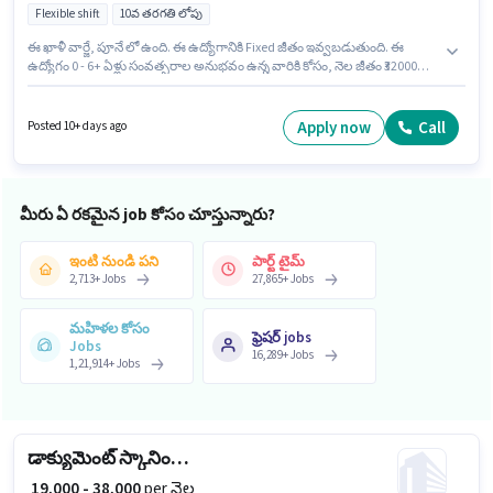
Flexible shift
10వ తరగతి లోపు
ఈ ఖాళీ వార్జే, పూనే లో ఉంది. ఈ ఉద్యోగానికి Fixed జీతం ఇవ్వబడుతుంది. ఈ
ఉద్యోగం 0 - 6+ ఏళ్లు సంవత్సరాల అనుభవం ఉన్న వారికి కోసం, నెల జీతం ₹32000
ఉంటుంది. ఈ ఉద్యోగం Full Time ప్రాతిపదికపై, FLEXIBLE shift మరియు వారానికి 6
days working ఉన్నాయి. 10వ తరగతి లోపు అర్హత ఉన్న అభ్యర్థులు ఈ ఉద్యోగానికి
అప్లై చేసుకోవచ్చు. Mukesh Infra Developers లో కాపలాదారి విభాగంలో సెక్యూరిటీ
Apply now
Call
Posted 10+ days ago
గార్డ్ గా చేరండి.
మీరు ఏ రకమైన job కోసం చూస్తున్నారు?
ఇంటి నుండి పని
పార్ట్ టైమ్
2,713
+
Jobs
27,865
+
Jobs
మహిళల కోసం
ఫ్రెషర్ jobs
Jobs
16,289
+
Jobs
1,21,914
+
Jobs
డాక్యుమెంట్ స్కానింగ్ (ఆఫీస్)
₹ 19,000 - 38,000
per నెల