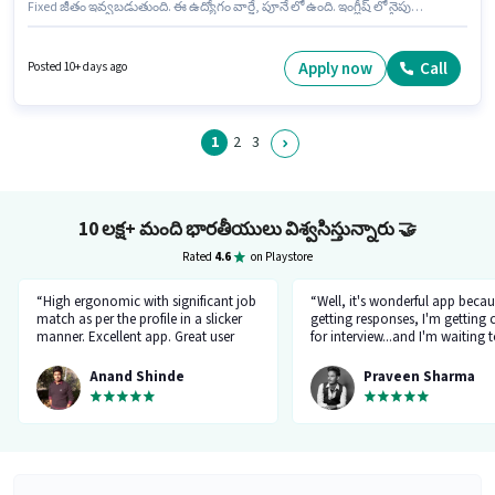
Fixed జీతం ఇవ్వబడుతుంది. ఈ ఉద్యోగం వార్జే, పూనే లో ఉంది. ఇంగ్లీష్ లో నైపుణ్యం
ఉన్నవారికి ప్రాధాన్యత ఇస్తారు. ఈ ఉద్యోగానికి 10వ తరగతి లోపు అర్హత ఉన్న
అభ్యర్థులు దరఖాస్తు చేయవచ్చు. ఈ ఉద్యోగానికి దరఖాస్తు చేయాలనుకునే అభ్యర్థి
వద్ద Bike ఉండాలి.
Apply now
Call
Posted 10+ days ago
1
2
3
10 లక్ష+ మంది భారతీయులు విశ్వసిస్తున్నారు
🤝
Rated
4.6
on Playstore
“High ergonomic with significant job
“Well, it's wonderful app becau
match as per the profile in a slicker
getting responses, I'm getting c
manner. Excellent app. Great user
for interview...and I'm waiting 
experience.”
my good job soon”
Anand Shinde
Praveen Sharma