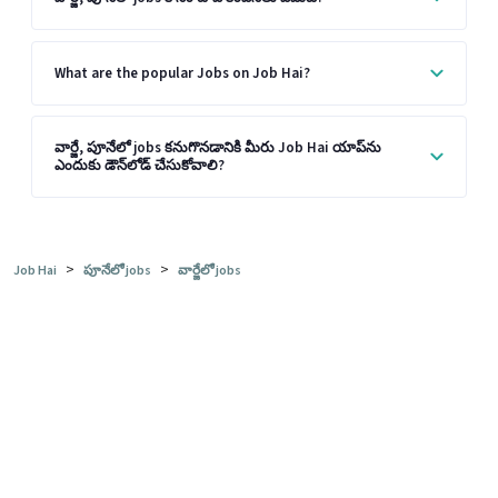
What are the popular Jobs on Job Hai?
వార్జే, పూనేలో jobs కనుగొనడానికి మీరు Job Hai యాప్‌ను
ఎందుకు డౌన్‌లోడ్ చేసుకోవాలి?
>
>
Job Hai
పూనేలో jobs
వార్జేలో jobs