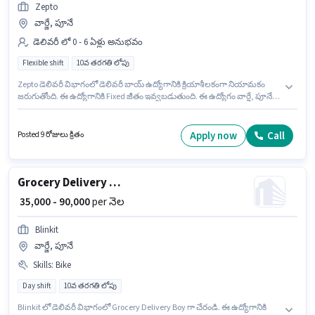
Zepto
వార్జే, పూనే
డెలివరీ లో 0 - 6 ఏళ్లు అనుభవం
Flexible shift
10వ తరగతి లోపు
Zepto డెలివరీ విభాగంలో డెలివరీ బాయ్ ఉద్యోగానికి క్రియాశీలకంగా నియామకం
జరుగుతోంది. ఈ ఉద్యోగానికి Fixed జీతం ఇవ్వబడుతుంది. ఈ ఉద్యోగం వార్జే, పూనే
లో ఉంది. ఈ ఉద్యోగానికి 10వ తరగతి లోపు అర్హత ఉన్న అభ్యర్థులు దరఖాస్తు
చేయవచ్చు. ఈ ఉద్యోగం 0 - 6 ఏళ్లు సంవత్సరాల అనుభవం ఉన్న వారికి కోసం
అనుకూలంగా ఉంటుంది. మీరు నెలకు ₹40000 వరకు సంపాదించవచ్చు. ఈ ఉద్యోగం
Apply now
Call
Posted 9 రోజులు క్రితం
Full Time ప్రాతిపదికపై, FLEXIBLE shift మరియు వారానికి 6 days working
ఉన్నాయి.
Grocery Delivery Boy
₹ 35,000 - 90,000
per నెల
Blinkit
వార్జే, పూనే
Skills
:
Bike
Day shift
10వ తరగతి లోపు
Blinkit లో డెలివరీ విభాగంలో Grocery Delivery Boy గా చేరండి. ఈ ఉద్యోగానికి