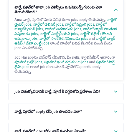
వార్జే, పూనేలో తాజా job వెకెన్సీలు & ఓపెనింగ్స్ గురించి ఎలా
తెలుసుకోవాలి?
Ans:
వార్జే, పూనేలో మీరు వివిధ రకాల jobs apply చేయవచ్చు,
వార్జేలో
డ్రైవర్ jobs
,
వార్జేలో డెలివరీ jobs
,
వార్జేలో వడ్రంగి jobs
,
వార్జేలో
బ్యూటీషియన్ jobs
,
వార్జేలో చిత్రకారుడు jobs
,
వార్జేలో ల్యాబ్ సాంకేతిక
నిపుణుడు jobs
,
వార్జేలో ఎలక్ట్రీషియన్ jobs
,
వార్జేలో రిటైల్ / కౌంటర్
అమ్మకాలు jobs
,
వార్జేలో సాంకేతిక నిపుణుడు jobs
and
వార్జేలో బ్యాక్
ఆఫీస్ / డేటా ఎంట్రీ jobs
లాంటి వాటిలో వివిధ కేటగిరీల నుండి మీరు
jobs ఎంచుకోవచ్చు.
Job Hai appను డౌన్‌లోడ్ చేసుకొని, మీ skills, క్వాలిఫికేషన్ ఆధారంగా
పూనేలో ఫ్రెషర్ jobs
,
పూనేలో ఇంటి వద్ద నుంచి jobs
and
పూనేలో పార్ట్
టైమ్ jobs
లాంటి job రకాల నుండి పూనేలోని jobsకు apply
చేయవచ్చు.
job వెతుక్కోవడానికి వార్జే, పూనే కి దగ్గరలోని ప్రదేశాలు ఏవి?
వార్జే, పూనేలో apply చేసి job పొందడం ఎలా?
వార్జే, పూనేలో jobs కోసం టాప్ కంపెనీలు ఏమిటి?