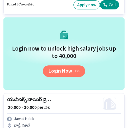
నియామకం జరుగుతోంది. అభ్యర్థి ఇంగ్లీష్ లో నిపుణుడిగా ఉండాలి.
Apply now
Call
Posted 5 రోజులు క్రితం
Login now to unlock high salary jobs up
to ₹40,000
Login Now
యునిసెక్స్ హెయిర్ డ్రెస్సర్
₹ 20,000 - 30,000
per నెల
Jawed Habib
వార్జే, పూనే