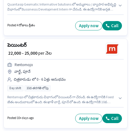
Quantasip Geomatic Informative Solutions లో అమ్మకాలు / వ్యాపార అభివృద్ధి
విభాగంలో Bussinesss Development Intern గా చేరండి. ఈ ఉద్యోగానికి అర్హత
పొందేందుకు అభ్యర్థికి Computer Knowledge, Lead Generation, Wiring వంటి
నైపుణ్యాలు ఉండాలి. ఈ ఉద్యోగం వార్జే, పూనే లో ఉంది. ఈ ఉద్యోగానికి Fixed జీతం
ఇవ్వబడుతుంది. ఈ ఉద్యోగానికి అభ్యర్థులు తప్పనిసరిగా గ్రాడ్యుయేట్ డిగ్రీ/సర్టిఫికెట్
Apply now
Call
Posted 4 రోజులు క్రితం
కలిగి ఉండాలి. ఈ ఉద్యోగం 0 - 6 నెలలు సంవత్సరాల అనుభవం ఉన్న వారికి కోసం
అనుకూలంగా ఉంటుంది. మీరు నెలకు ₹15000 వరకు సంపాదించవచ్చు.
పెయింటర్
₹ 22,000 - 25,000
per నెల
Rentomojo
వార్జే, పూనే
చిత్రకారుడు లో 0 - 6 ఏళ్లు అనుభవం
Day shift
10వ తరగతి లోపు
Rentomojo లో చిత్రకారుడు విభాగంలో పెయింటర్ గా చేరండి. ఈ ఉద్యోగానికి Fixed
జీతం అందుబాటులో ఉంది. ఈ ఖాళీ వార్జే, పూనే లో ఉంది. ఈ ఉద్యోగానికి 10వ
తరగతి లోపు అర్హత ఉన్న అభ్యర్థులు దరఖాస్తు చేయవచ్చు. ఈ ఉద్యోగం 0 - 6 ఏళ్లు
సంవత్సరాల అనుభవం ఉన్న వారికి కోసం అనుకూలంగా ఉంటుంది. మీరు నెలకు
₹25000 వరకు సంపాదించవచ్చు. ఇది Full Time ఉద్యోగం, ఇందులో DAY shift
Apply now
Call
Posted 10+ days ago
మరియు వారానికి 6 days working ఉంటాయి.