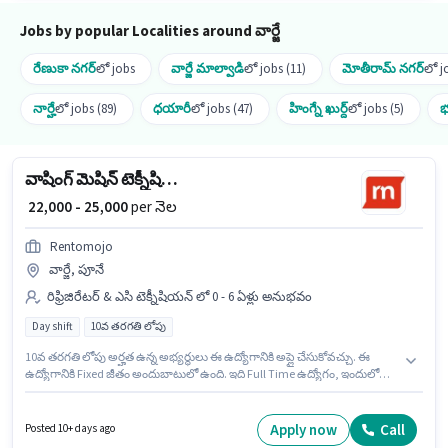
Jobs by popular Localities around వార్జే
రేణుకా నగర్
లో jobs
వార్జే మాల్వాడి
లో jobs (11)
మోతీరామ్ నగర్
లో j
నార్హే
లో jobs (89)
ధయారీ
లో jobs (47)
హింగ్నే ఖుర్ద్
లో jobs (5)
భ
వాషింగ్ మెషిన్ టెక్నీషియన్
₹ 22,000 - 25,000
per నెల
Rentomojo
వార్జే, పూనే
రిఫ్రిజిరేటర్ & ఎసి టెక్నీషియన్ లో 0 - 6 ఏళ్లు అనుభవం
Day shift
10వ తరగతి లోపు
10వ తరగతి లోపు అర్హత ఉన్న అభ్యర్థులు ఈ ఉద్యోగానికి అప్లై చేసుకోవచ్చు. ఈ
ఉద్యోగానికి Fixed జీతం అందుబాటులో ఉంది. ఇది Full Time ఉద్యోగం, ఇందులో
DAY shift మరియు వారానికి 6 days working ఉంటాయి. ఈ ఉద్యోగం వార్జే, పూనే లో
ఉంది. Rentomojo రిఫ్రిజిరేటర్ & ఎసి టెక్నీషియన్ విభాగంలో వాషింగ్ మెషిన్
టెక్నీషియన్ ఉద్యోగానికి క్రియాశీలకంగా నియామకం జరుగుతోంది. ఈ ఉద్యోగం 0 - 6
Apply now
Call
Posted 10+ days ago
ఏళ్లు సంవత్సరాల అనుభవం ఉన్న వారికి కోసం, నెల జీతం ₹25000 ఉంటుంది.