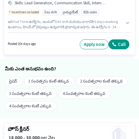
Skills
:
Lead Generation, Communication Skill, Internet Connection, Aadhar Card, Wiring
Incentives included
Day shift
గ్రాడ్యుయేట్
B2b sales
ఇది Full Time ఉద్యోగం, ఇందులో DAY shift మరియు వారానికి 6 days working
ఉంటాయి. హిందీ లో నైపుణ్యం ఉన్నవారికి ప్రాధాన్యత ఇస్తారు. ఈ ఉద్యోగం 6 - 24
నెలలు సంవత్సరాల అనుభవం ఉన్న వారికి కోసం అనుకూలంగా ఉంటుంది. మీరు
నెలకు ₹27000 వరకు సంపాదించవచ్చు. అదనపు Insurance, PF, Medical Benefits
లు ఉద్యోగ స్థాయి మరియు కంపెనీ పాలసీలపై ఆధారపడి ఇప్పించబడతాయి. ఈ
Apply now
Call
Posted 10+ days ago
ఉద్యోగానికి అభ్యర్థులు తప్పనిసరిగా గ్రాడ్యుయేట్ డిగ్రీ/సర్టిఫికెట్ కలిగి ఉండాలి. ఈ
ఉద్యోగానికి దరఖాస్తు చేయాలనుకునే అభ్యర్థి వద్ద Internet Connection ఉండాలి.
మీకు ఎంత అనుభవం ఉంది?
ఫ్రెషర్
1 సంవత్సరం కంటే తక్కువ
2 సంవత్సరాల కంటే తక్కువ
3 సంవత్సరాల కంటే తక్కువ
4 సంవత్సరాల కంటే తక్కువ
4 సంవత్సరాల కంటే ఎక్కువ
హౌస్ క్లీనర్
₹ 18,000 - 30,000
per నెల