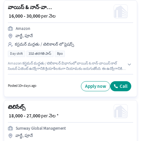
వాయిస్ & నాన్-వాయిస్ కాల్ సెంటర్ ఏజెంట్
₹ 16,000 - 30,000
per నెల
Amazon
వార్జే, పూనే
కస్టమర్ మద్దతు / టెలికాలర్ లో ఫ్రెషర్స్
Day shift
10వ తరగతి పాస్
Bpo
Amazon కస్టమర్ మద్దతు / టెలికాలర్ విభాగంలో వాయిస్ & నాన్-వాయిస్ కాల్
సెంటర్ ఏజెంట్ ఉద్యోగానికి క్రియాశీలకంగా నియామకం జరుగుతోంది. ఈ ఉద్యోగానికి
Fixed జీతం అందుబాటులో ఉంది. ఈ ఖాళీ వార్జే, పూనే లో ఉంది. ఈ ఉద్యోగంలో
అదనపు ప్రయోజనాలు Cab, PF ఉన్నాయి. దరఖాస్తుదారులు కనీసం 10వ తరగతి
పాస్ డిగ్రీ లేదా సర్టిఫికెట్ కలిగి ఉండాలి. ఇది Full Time / పార్ట్ టైమ్ ఉద్యోగం, ఇందులో
Apply now
Call
Posted 10+ days ago
DAY shift మరియు వారానికి 5 days working ఉంటాయి.
టెలిసేల్స్
₹ 18,000 - 27,000
per నెల *
Sumway Global Management
వార్జే, పూనే