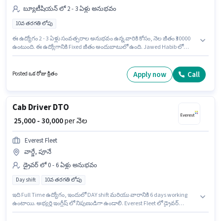
బ్యూటీషియన్ లో 2 - 3 ఏళ్లు అనుభవం
10వ తరగతి లోపు
ఈ ఉద్యోగం 2 - 3 ఏళ్లు సంవత్సరాల అనుభవం ఉన్న వారికి కోసం, నెల జీతం ₹30000
ఉంటుంది. ఈ ఉద్యోగానికి Fixed జీతం అందుబాటులో ఉంది. Jawed Habib లో
బ్యూటీషియన్ విభాగంలో యునిసెక్స్ హెయిర్ డ్రెస్సర్ గా చేరండి. ఈ ఉద్యోగానికి 10వ
తరగతి లోపు అర్హత ఉన్న అభ్యర్థులు దరఖాస్తు చేయవచ్చు. ఈ ఖాళీ వార్జే, పూనే లో
ఉంది.
Apply now
Call
Posted ఒక రోజు క్రితం
Cab Driver DTO
₹ 25,000 - 30,000
per నెల
Everest Fleet
వార్జే, పూనే
డ్రైవర్ లో 0 - 6 ఏళ్లు అనుభవం
Day shift
10వ తరగతి లోపు
ఇది Full Time ఉద్యోగం, ఇందులో DAY shift మరియు వారానికి 6 days working
ఉంటాయి. అభ్యర్థి ఇంగ్లీష్ లో నిపుణుడిగా ఉండాలి. Everest Fleet లో డ్రైవర్
విభాగంలో Cab Driver DTO గా చేరండి. ఈ ఉద్యోగానికి Fixed జీతం అందుబాటులో
ఉంది. ఈ ఉద్యోగానికి 10వ తరగతి లోపు అర్హత ఉన్న అభ్యర్థులు దరఖాస్తు