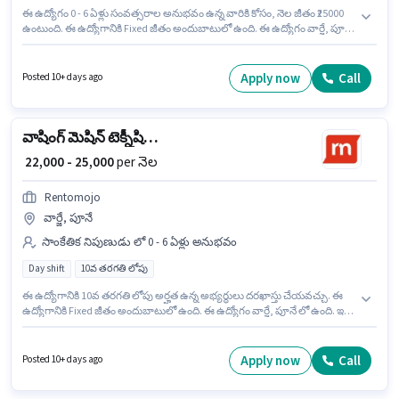
ఈ ఉద్యోగం 0 - 6 ఏళ్లు సంవత్సరాల అనుభవం ఉన్న వారికి కోసం, నెల జీతం ₹25000
ఉంటుంది. ఈ ఉద్యోగానికి Fixed జీతం అందుబాటులో ఉంది. ఈ ఉద్యోగం వార్జే, పూనే
లో ఉంది. 10వ తరగతి లోపు అర్హత ఉన్న అభ్యర్థులు ఈ ఉద్యోగానికి అప్లై చేసుకోవచ్చు.
ఈ ఉద్యోగం Full Time ప్రాతిపదికపై, DAY shift మరియు వారానికి 6 days working
ఉన్నాయి. Rentomojo లో ఫ్యాషన్ డిజైనర్ విభాగంలో Sofa Tailor గా చేరండి.
Apply now
Call
Posted 10+ days ago
వాషింగ్ మెషిన్ టెక్నీషియన్
₹ 22,000 - 25,000
per నెల
Rentomojo
వార్జే, పూనే
సాంకేతిక నిపుణుడు లో 0 - 6 ఏళ్లు అనుభవం
Day shift
10వ తరగతి లోపు
ఈ ఉద్యోగానికి 10వ తరగతి లోపు అర్హత ఉన్న అభ్యర్థులు దరఖాస్తు చేయవచ్చు. ఈ
ఉద్యోగానికి Fixed జీతం అందుబాటులో ఉంది. ఈ ఉద్యోగం వార్జే, పూనే లో ఉంది. ఇది
Full Time ఉద్యోగం, ఇందులో DAY shift మరియు వారానికి 6 days working
ఉంటాయి. Rentomojo సాంకేతిక నిపుణుడు విభాగంలో వాషింగ్ మెషిన్ టెక్నీషియన్
ఉద్యోగానికి క్రియాశీలకంగా నియామకం జరుగుతోంది. ఈ ఉద్యోగం 0 - 6 ఏళ్లు
Apply now
Call
Posted 10+ days ago
సంవత్సరాల అనుభవం ఉన్న వారికి కోసం అనుకూలంగా ఉంటుంది. మీరు నెలకు
₹25000 వరకు సంపాదించవచ్చు.