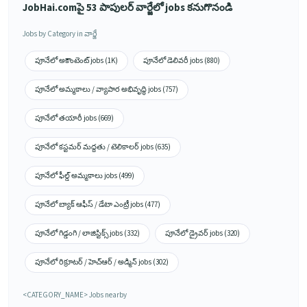
JobHai.comపై 53 పాపులర్ వార్జేలో jobs కనుగొనండి
Jobs by Category in వార్జే
పూనేలో అకౌంటెంట్ jobs (1K)
పూనేలో డెలివరీ jobs (880)
పూనేలో అమ్మకాలు / వ్యాపార అభివృద్ధి jobs (757)
పూనేలో తయారీ jobs (669)
పూనేలో కస్టమర్ మద్దతు / టెలికాలర్ jobs (635)
పూనేలో ఫీల్డ్ అమ్మకాలు jobs (499)
పూనేలో బ్యాక్ ఆఫీస్ / డేటా ఎంట్రీ jobs (477)
పూనేలో గిడ్డంగి / లాజిస్టిక్స్ jobs (332)
పూనేలో డ్రైవర్ jobs (320)
పూనేలో రిక్రూటర్ / హెచ్ఆర్ / అడ్మిన్ jobs (302)
<CATEGORY_NAME> Jobs nearby