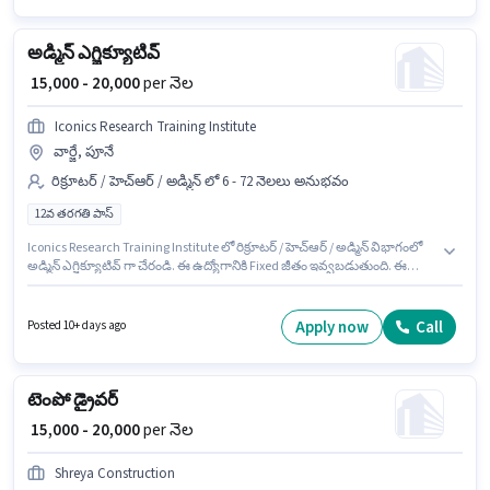
అడ్మిన్ ఎగ్జిక్యూటివ్
₹ 15,000 - 20,000
per నెల
Iconics Research Training Institute
వార్జే, పూనే
రిక్రూటర్ / హెచ్ఆర్ / అడ్మిన్ లో 6 - 72 నెలలు అనుభవం
12వ తరగతి పాస్
Iconics Research Training Institute లో రిక్రూటర్ / హెచ్ఆర్ / అడ్మిన్ విభాగంలో
అడ్మిన్ ఎగ్జిక్యూటివ్ గా చేరండి. ఈ ఉద్యోగానికి Fixed జీతం ఇవ్వబడుతుంది. ఈ
ఉద్యోగం వార్జే, పూనే లో ఉంది. ఈ ఉద్యోగానికి అభ్యర్థులు తప్పనిసరిగా 12వ తరగతి
పాస్ డిగ్రీ/సర్టిఫికెట్ కలిగి ఉండాలి. ఈ ఉద్యోగం 6 - 72 నెలలు సంవత్సరాల అనుభవం
ఉన్న వారికి కోసం, నెల జీతం ₹20000 ఉంటుంది.
Apply now
Call
Posted 10+ days ago
టెంపో డ్రైవర్
₹ 15,000 - 20,000
per నెల
Shreya Construction