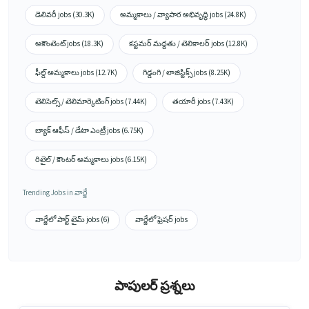
డెలివరీ jobs (30.3K)
అమ్మకాలు / వ్యాపార అభివృద్ధి jobs (24.8K)
అకౌంటెంట్ jobs (18.3K)
కస్టమర్ మద్దతు / టెలికాలర్ jobs (12.8K)
ఫీల్డ్ అమ్మకాలు jobs (12.7K)
గిడ్డంగి / లాజిస్టిక్స్ jobs (8.25K)
టెలిసెల్స్ / టెలిమార్కెటింగ్ jobs (7.44K)
తయారీ jobs (7.43K)
బ్యాక్ ఆఫీస్ / డేటా ఎంట్రీ jobs (6.75K)
రిటైల్ / కౌంటర్ అమ్మకాలు jobs (6.15K)
Trending Jobs in వార్జే
వార్జేలో పార్ట్ టైమ్ jobs (6)
వార్జేలో ఫ్రెషర్ jobs
పాపులర్ ప్రశ్నలు