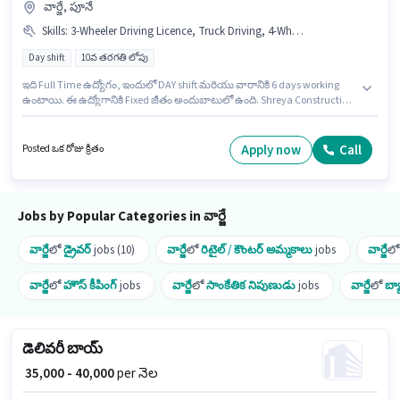
వార్జే, పూనే
Skills
:
3-Wheeler Driving Licence, Truck Driving, 4-Wheeler Driving Licence
Day shift
10వ తరగతి లోపు
ఇది Full Time ఉద్యోగం, ఇందులో DAY shift మరియు వారానికి 6 days working
ఉంటాయి. ఈ ఉద్యోగానికి Fixed జీతం అందుబాటులో ఉంది. Shreya Construction
డ్రైవర్ విభాగంలో టెంపో డ్రైవర్ ఉద్యోగానికి క్రియాశీలకంగా నియామకం జరుగుతోంది.
ఈ ఉద్యోగానికి అభ్యర్థి వద్ద Truck Driving ఉండాలి. ఈ ఉద్యోగం 2 - 6 ఏళ్లు
సంవత్సరాల అనుభవం ఉన్న వారికి కోసం అనుకూలంగా ఉంటుంది. మీరు నెలకు
Apply now
Call
Posted ఒక రోజు క్రితం
₹20000 వరకు సంపాదించవచ్చు. ఈ ఉద్యోగానికి అవసరమైన డాక్యుమెంట్లు 3-
Wheeler Driving Licence, 4-Wheeler Driving Licence కలిగి ఉండాలి.
Jobs by Popular Categories in వార్జే
వార్జే
లో
డ్రైవర్
jobs (10)
వార్జే
లో
రిటైల్ / కౌంటర్ అమ్మకాలు
jobs
వార్జే
ల
వార్జే
లో
హౌస్ కీపింగ్
jobs
వార్జే
లో
సాంకేతిక నిపుణుడు
jobs
వార్జే
లో
బ్య
డెలివరీ బాయ్
₹ 35,000 - 40,000
per నెల