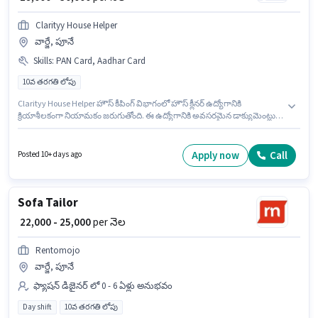
Clarityy House Helper
వార్జే, పూనే
Skills
:
PAN Card, Aadhar Card
10వ తరగతి లోపు
Clarityy House Helper హౌస్ కీపింగ్ విభాగంలో హౌస్ క్లీనర్ ఉద్యోగానికి
క్రియాశీలకంగా నియామకం జరుగుతోంది. ఈ ఉద్యోగానికి అవసరమైన డాక్యుమెంట్లు
PAN Card, Aadhar Card కలిగి ఉండాలి. ఈ ఉద్యోగం 0 - 6 నెలలు సంవత్సరాల
అనుభవం ఉన్న వారికి కోసం, నెల జీతం ₹30000 ఉంటుంది. ఈ ఉద్యోగానికి Fixed జీతం
ఇవ్వబడుతుంది. 10వ తరగతి లోపు అర్హత ఉన్న అభ్యర్థులు ఈ ఉద్యోగానికి అప్లై
Apply now
Call
Posted 10+ days ago
చేసుకోవచ్చు. ఈ ఉద్యోగం వార్జే, పూనే లో ఉంది.
Sofa Tailor
₹ 22,000 - 25,000
per నెల
Rentomojo
వార్జే, పూనే
ఫ్యాషన్ డిజైనర్ లో 0 - 6 ఏళ్లు అనుభవం
Day shift
10వ తరగతి లోపు