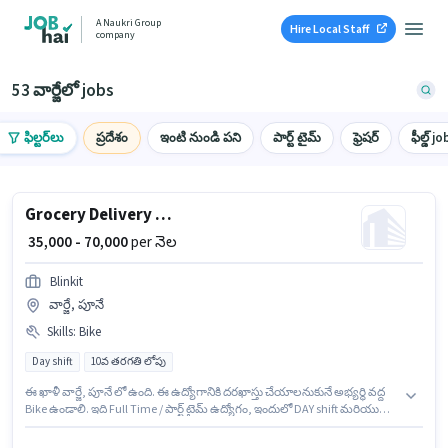
A Naukri Group
Hire Local Staff
company
53 వార్జేలో jobs
ఫిల్టర్‌లు
ప్రదేశం
ఇంటి నుండి పని
పార్ట్ టైమ్
ఫ్రెషర్
ఫీల్డ్ jo
Grocery Delivery Boy
₹ 35,000 - 70,000
per నెల
Blinkit
వార్జే, పూనే
Skills
:
Bike
Day shift
10వ తరగతి లోపు
ఈ ఖాళీ వార్జే, పూనే లో ఉంది. ఈ ఉద్యోగానికి దరఖాస్తు చేయాలనుకునే అభ్యర్థి వద్ద
Bike ఉండాలి. ఇది Full Time / పార్ట్ టైమ్ ఉద్యోగం, ఇందులో DAY shift మరియు
వారానికి 6 days working ఉంటాయి. ఈ ఉద్యోగానికి Fixed జీతం ఇవ్వబడుతుంది.
Blinkit డెలివరీ విభాగంలో Grocery Delivery Boy ఉద్యోగానికి క్రియాశీలకంగా