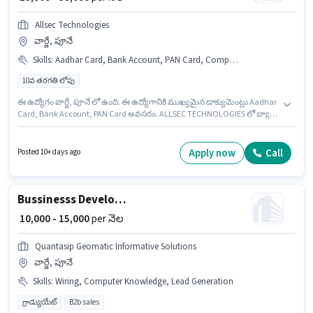
Allsec Technologies
వార్జే, పూనే
Skills
:
Aadhar Card, Bank Account, PAN Card, Computer Knowledge
10వ తరగతి లోపు
ఈ ఉద్యోగం వార్జే, పూనే లో ఉంది. ఈ ఉద్యోగానికి ముఖ్యమైన డాక్యుమెంట్లు Aadhar
Card, Bank Account, PAN Card అవసరం. ALLSEC TECHNOLOGIES లో బ్యాక్
ఆఫీస్ / డేటా ఎంట్రీ విభాగంలో డాక్యుమెంట్ స్కానింగ్ (ఆఫీస్) గా చేరండి. ఈ
ఉద్యోగానికి అర్హత పొందేందుకు అభ్యర్థికి Computer Knowledge వంటి నైపుణ్యాలు
ఉండాలి. ఈ ఉద్యోగం 0 - 1 ఏళ్లు సంవత్సరాల అనుభవం ఉన్న వారికి కోసం, నెల జీతం
Apply now
Call
Posted 10+ days ago
₹38000 ఉంటుంది. అదనపు Cab, Medical Benefits, Insurance, Meal లు ఉద్యోగ
స్థాయి మరియు కంపెనీ పాలసీలపై ఆధారపడి ఇప్పించబడతాయి.
Bussinesss Development Intern
₹ 10,000 - 15,000
per నెల
Quantasip Geomatic Informative Solutions
వార్జే, పూనే
Skills
:
Wiring, Computer Knowledge, Lead Generation
గ్రాడ్యుయేట్
B2b sales