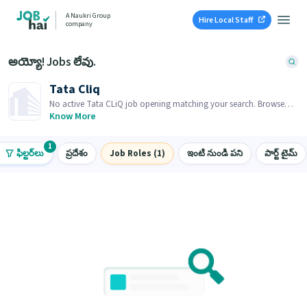
A Naukri Group
Hire Local Staff
company
అయ్యో! Jobs లేవు.
Tata Cliq
No active Tata CLiQ job opening matching your search. Browse
similar job openings below.
Know More
1
ఫిల్టర్‌లు
ప్రదేశం
Job Roles (1)
ఇంటి నుండి పని
పార్ట్ టైమ్