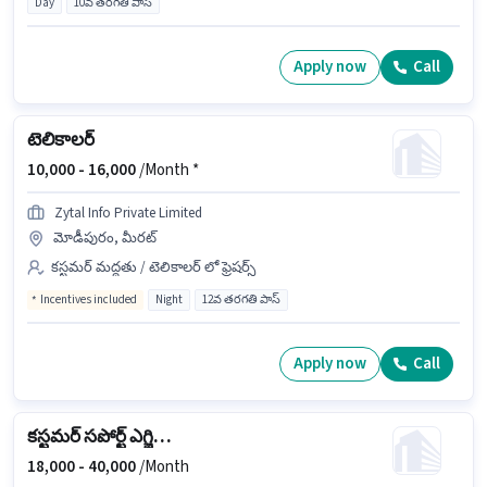
Day
10వ తరగతి పాస్
Apply now
Call
టెలికాలర్
10,000 -
16,000
/Month *
Zytal Info Private Limited
మోడీపురం, మీరట్
కస్టమర్ మద్దతు / టెలికాలర్ లో ఫ్రెషర్స్
Incentives included
Night
12వ తరగతి పాస్
Apply now
Call
కస్టమర్ సపోర్ట్ ఎగ్జిక్యూటివ్
18,000 -
40,000
/Month