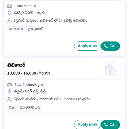
Conviction Hr
ఉద్యోగ్ విహార్, గుర్గావ్
కస్టమర్ మద్దతు / టెలికాలర్ లో 1 - 2 ఏళ్లు అనుభవం
Rotational
గ్రాడ్యుయేట్
Apply now
Call
టెలికాలర్
10,000 -
16,000
/Month
Tezz Technologies
ఉత్తమ్ నగర్ వెస్ట్, ఢిల్లీ
కస్టమర్ మద్దతు / టెలికాలర్ లో 0 - 6 నెలలు అనుభవం
Day
12వ తరగతి పాస్
Apply now
Call