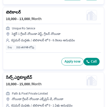
టెలికాలర్
10,000 -
13,000
/Month
Unique Ro Service
సెక్టర్ 1 గ్రేటర్ నోయిడా వెస్ట్, గ్రేటర్ నోయిడా
కస్టమర్ మద్దతు / టెలికాలర్ లో 0 - 6 నెలలు అనుభవం
Day
10వ తరగతి లోపు
Apply now
Call
సేల్స్ ఎగ్జిక్యూటివ్
10,000 -
15,000
/Month
Path & Pixel Private Limited
నోయిడా గ్రేటర్ నోయిడా ఎక్స్‌ప్రెస్ వే, నోయిడా
కస్టమర్ మద్దతు / టెలికాలర్ లో 0 - 1 ఏళ్లు అనుభవం