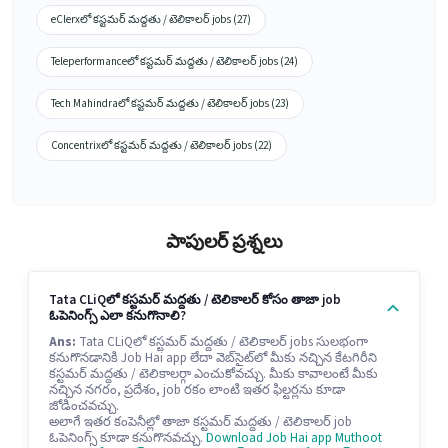
eClerxలో కస్టమర్ మద్దతు / టెలికాలర్ jobs (27)
Teleperformanceలో కస్టమర్ మద్దతు / టెలికాలర్ jobs (24)
Tech Mahindraలో కస్టమర్ మద్దతు / టెలికాలర్ jobs (23)
Concentrixలో కస్టమర్ మద్దతు / టెలికాలర్ jobs (22)
పాపులర్ ప్రశ్నలు
Tata CLiQలో కస్టమర్ మద్దతు / టెలికాలర్ కోసం తాజా job
ఓపెనింగ్స్ ఎలా కనుగొనాలి?
Ans:
Tata CLiQలో కస్టమర్ మద్దతు / టెలికాలర్ jobs సులభంగా
కనుగొనడానికి Job Hai app లేదా వెబ్‌సైట్‌లో మీకు నచ్చిన కేటగిరీని
కస్టమర్ మద్దతు / టెలికాలర్గా ఎంచుకోవచ్చు. మీకు కావాలంటే మీకు
నచ్చిన నగరం, ప్రదేశం, job రకం లాంటి ఇతర ఫిల్టర్లను కూడా
జోడించవచ్చు.
అలాగే ఇతర కంపెనీల్లో తాజా కస్టమర్ మద్దతు / టెలికాలర్ job
ఓపెనింగ్స్ కూడా కనుగొనవచ్చు.
Download Job Hai app
Muthoot