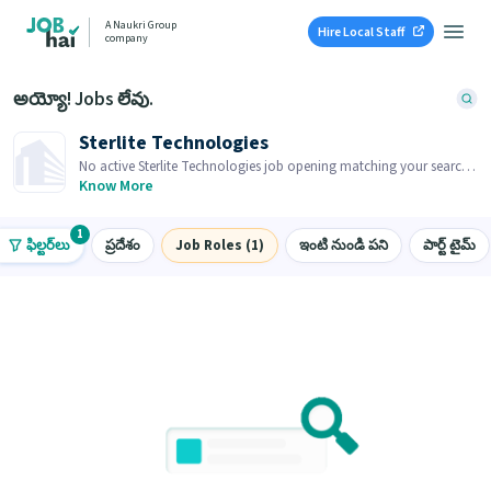
A Naukri Group
Hire Local Staff
company
అయ్యో! Jobs లేవు.
Sterlite Technologies
No active Sterlite Technologies job opening matching your search.
Browse similar job openings below.
Know More
1
ఫిల్టర్‌లు
ప్రదేశం
Job Roles (1)
ఇంటి నుండి పని
పార్ట్ టైమ్