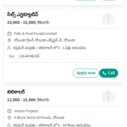
సేల్స్ ఎగ్జిక్యూటివ్
10,000 -
15,000
/Month
Path & Pixel Private Limited
నోయిడా గ్రేటర్ నోయిడా ఎక్స్‌ప్రెస్ వే, నోయిడా
కస్టమర్ మద్దతు / టెలికాలర్ లో 0 - 1 ఏళ్లు అనుభవం
Day
12వ తరగతి పాస్
Apply now
Call
టెలికాలర్
12,000 -
15,000
/Month
Vistara Projects
H Block Sector-63 Noida, నోయిడా
కస్టమర్ మద్దతు / టెలికాలర్ లో 6 - 24 నెలలు అనుభవం