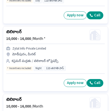
Incentives included
Day
12వ తరగతి పాస్
Apply now
Call
టెలికాలర్
10,000 -
16,000
/Month *
Zytal Info Private Limited
మోడీపురం, మీరట్
కస్టమర్ మద్దతు / టెలికాలర్ లో ఫ్రెషర్స్
Incentives included
Night
12వ తరగతి పాస్
Apply now
Call
టెలికాలర్
10,000 -
16,000
/Month