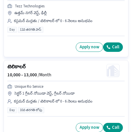
Tezz Technologies
ఉత్తమ్ నగర్ వెస్ట్, ఢిల్లీ
కస్టమర్ మద్దతు / టెలికాలర్ లో 0 - 6 నెలలు అనుభవం
Day
12వ తరగతి పాస్
Apply now
Call
టెలికాలర్
10,000 -
13,000
/Month
Unique Ro Service
సెక్టర్ 1 గ్రేటర్ నోయిడా వెస్ట్, గ్రేటర్ నోయిడా
కస్టమర్ మద్దతు / టెలికాలర్ లో 0 - 6 నెలలు అనుభవం
Day
10వ తరగతి లోపు
Apply now
Call