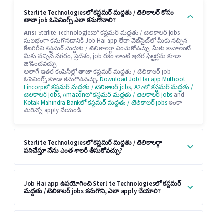
Sterlite Technologiesలో కస్టమర్ మద్దతు / టెలికాలర్ కోసం
తాజా job ఓపెనింగ్స్ ఎలా కనుగొనాలి?
Ans:
Sterlite Technologiesలో కస్టమర్ మద్దతు / టెలికాలర్ jobs
సులభంగా కనుగొనడానికి Job Hai app లేదా వెబ్‌సైట్‌లో మీకు నచ్చిన
కేటగిరీని కస్టమర్ మద్దతు / టెలికాలర్గా ఎంచుకోవచ్చు. మీకు కావాలంటే
మీకు నచ్చిన నగరం, ప్రదేశం, job రకం లాంటి ఇతర ఫిల్టర్లను కూడా
జోడించవచ్చు.
అలాగే ఇతర కంపెనీల్లో తాజా కస్టమర్ మద్దతు / టెలికాలర్ job
ఓపెనింగ్స్ కూడా కనుగొనవచ్చు.
Download Job Hai app
Muthoot
Fincorpలో కస్టమర్ మద్దతు / టెలికాలర్ jobs
,
A2zలో కస్టమర్ మద్దతు /
టెలికాలర్ jobs
,
Amazonలో కస్టమర్ మద్దతు / టెలికాలర్ jobs
and
Kotak Mahindra Bankలో కస్టమర్ మద్దతు / టెలికాలర్ jobs
ఇంకా
మరెన్నో apply చేయండి.
Sterlite Technologiesలో కస్టమర్ మద్దతు / టెలికాలర్గా
పనిచేస్తూ నేను ఎంత శాలరీ తీసుకోవచ్చు?
Job Hai app ఉపయోగించి Sterlite Technologiesలో కస్టమర్
మద్దతు / టెలికాలర్ jobs కనుగొని, ఎలా apply చేయాలి?